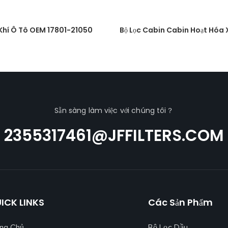
Khí Ô Tô OEM 17801-21050
Bộ Lọc Cabin Cabin Hoạt Hóa 
Sẵn sàng làm việc với chúng tôi？
2355317461@JFFILTERS.COM
ICK LINKS
Các Sản Phẩm
ng Chủ
Bộ Lọc Dầu