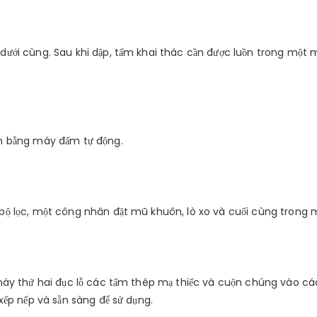
dưới cùng. Sau khi dập, tấm khai thác cần được luồn trong một 
ện bằng máy đấm tự động.
bộ lọc, một công nhân đặt mũ khuôn, lò xo và cuối cùng trong 
máy thứ hai đục lỗ các tấm thép mạ thiếc và cuộn chúng vào các 
xếp nếp và sẵn sàng để sử dụng.