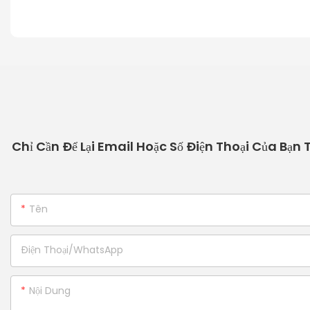
Chỉ Cần Để Lại Email Hoặc Số Điện Thoại Của Bạn
Tên
Điện Thoại/WhatsApp
Nội Dung