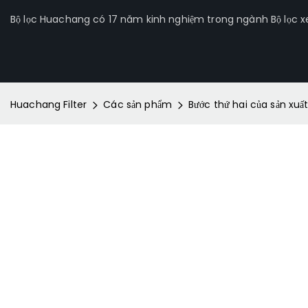
Bộ lọc Huachang có 17 năm kinh nghiệm trong ngành Bộ lọc xe 
Huachang Filter
Các sản phẩm
Bước thứ hai của sản xuất