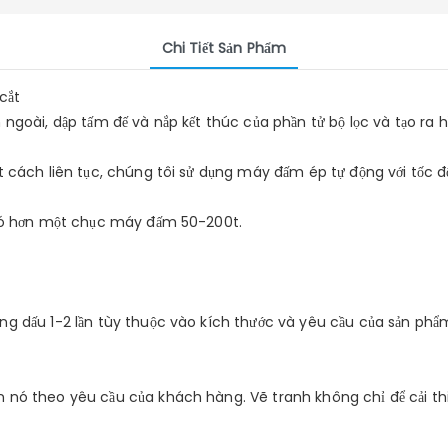
Chi Tiết Sản Phẩm
cắt
ngoài, dập tấm đế và nắp kết thúc của phần tử bộ lọc và tạo ra hầ
t cách liên tục, chúng tôi sử dụng máy đấm ép tự động với tốc đ
i có hơn một chục máy đấm 50-200t.
g dấu 1-2 lần tùy thuộc vào kích thước và yêu cầu của sản phẩm
n nó theo yêu cầu của khách hàng. Vẽ tranh không chỉ để cải t