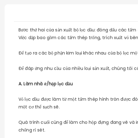
Bước thứ hai của sản xuất bộ lọc dầu: đóng dấu các tấm 
Việc dập bao gồm các tấm thép trống, trích xuất vỏ bên 
Để tạo ra các bộ phận kim loại khác nhau của bộ lọc mộ
Để đáp ứng nhu cầu của nhiều loại sản xuất, chúng tô
A. Làm nhà ở/hộp lọc dầu
Vỏ lọc dầu được làm từ một tấm thép hình tròn được đón
một cơ thể sạch sẽ.
Quá trình cuối cùng để làm cho hộp đựng đang vẽ và i
chống rỉ sét.