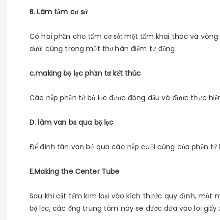
B. Làm tấm cơ sở
Có hai phần cho tấm cơ sở: một tấm khai thác và vòng 
dưới cùng trong một thợ hàn điểm tự động.
c.making bộ lọc phần tử kết thúc
Các nắp phần tử bộ lọc được đóng dấu và được thực hi
D. làm van bỏ qua bộ lọc
Để đinh tán van bỏ qua các nắp cuối cùng của phần tử 
E.Making the Center Tube
Sau khi cắt tấm kim loại vào kích thước quy định, một 
bộ lọc, các ống trung tâm này sẽ được đưa vào lõi giấy 