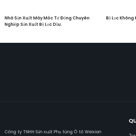
Nhà Sản Xuất Máy Móc Tự Động Chuyên
Bộ Lọc Không 
Nghiệp Sản Xuất Bộ Lọc Dầu.
QU
Công ty TNHH Sản xuất Phụ tùng Ô tô Weixian
Tra