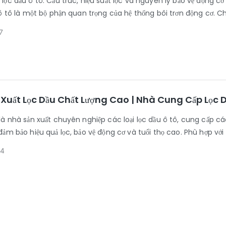
lọc dầu ô tô: Cấu trúc, hiệu suất lọc và nguyên lý bảo vệ động cơ
 ô tô là một bộ phận quan trọng của hệ thống bôi trơn động cơ. C
m loại, cặn carbon và các tạp chất khác khỏi dầu động cơ, đảm
7
trình vận hành xe, dầu động cơ liên tục tích tụ các hạt bụi bẩn 
 lọc hiệu quả, những chất gây ô nhiễm này có thể đẩy nhanh qu
 tuổi thọ. Bộ lọc dầu chất lượng cao cung cấp hiệu suất lọc đáng 
ái xe khác nhau.
Xuất Lọc Dầu Chất Lượng Cao | Nhà Cung Cấp Lọc 
là nhà sản xuất chuyên nghiệp các loại lọc dầu ô tô, cung cấp c
đảm bảo hiệu quả lọc, bảo vệ động cơ và tuổi thọ cao. Phù hợp vớ
n, tùy chỉnh và xuất khẩu toàn cầu.
24