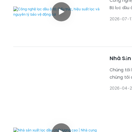
Công nghệ 
Bộ lọc dầu
các hạt ki
2026
07
1
cơ.
Trong quá 
không được
và rút ngắn
điều kiện l
Nhà Sản 
Chúng tôi 
chúng tôi 
số lượng lớ
2026
04