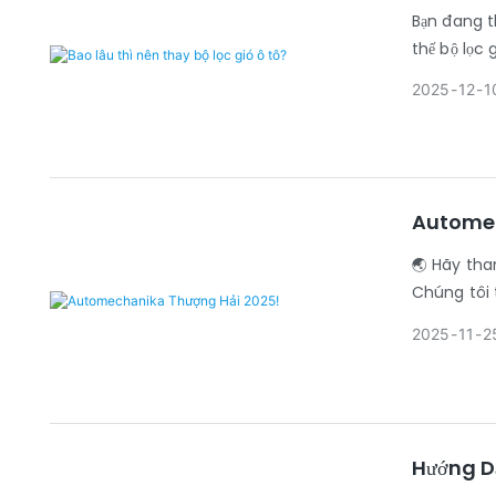
Bạn đang th
thế bộ lọc g
2025
12
1
Automec
🌏 Hãy tha
Chúng tôi 
Thượng Hải
2025
11
2
Hướng D