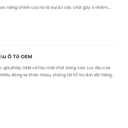
hức năng chính của nó là loại bỏ các chất gây ô nhiễm,
 bảo dầu tuần hoàn sạch và giảm mài mòn bên trong động
sinh ra do ma sát giữa các bộ phận chuyển động. Nếu
á trình mài mòn các bộ phận, làm giảm hiệu suất động cơ
tin cậy đồng thời duy trì lưu lượng dầu ổn định trong các
Dầu Ô Tô OEM
ác giải pháp OEM và hậu mãi chất lượng cao. Lọc dầu của
i nhiều dòng xe khác nhau, chúng tôi hỗ trợ đơn đặt hàng