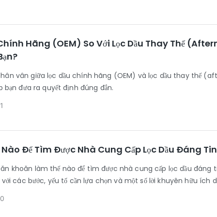
Chính Hãng (OEM) So Với Lọc Dầu Thay Thế (Afterm
Bạn?
hân vân giữa lọc dầu chính hãng (OEM) và lọc dầu thay thế (af
úp bạn đưa ra quyết định đúng đắn.
1
 Nào Để Tìm Được Nhà Cung Cấp Lọc Dầu Đáng Ti
ăn khoăn làm thế nào để tìm được nhà cung cấp lọc dầu đáng t
t với các bước, yếu tố cần lựa chọn và một số lời khuyên hữu ích
20