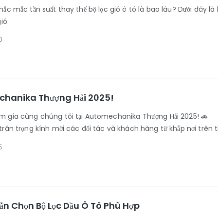
ắc mắc tần suất thay thế bộ lọc gió ô tô là bao lâu? Dưới đây là 
ió.
0
hanika Thượng Hải 2025!
m gia cùng chúng tôi tại Automechanika Thượng Hải 2025! 🚗
trân trọng kính mời các đối tác và khách hàng từ khắp nơi trên 
!
5
ẫn Chọn Bộ Lọc Dầu Ô Tô Phù Hợp