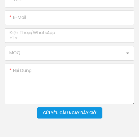
E-Mail
Điện Thoại/WhatsApp
+1
MOQ
Nội Dung
GỬI YÊU CẦU NGAY BÂY GIỜ