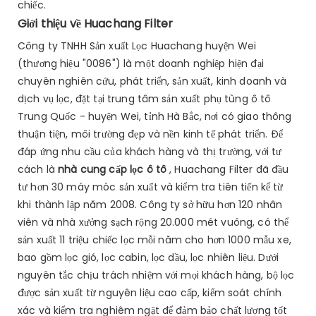
chiếc.
Giới thiệu về Huachang Filter
Công ty TNHH Sản xuất Lọc Huachang huyện Wei
(thương hiệu "0086") là một doanh nghiệp hiện đại
chuyên nghiên cứu, phát triển, sản xuất, kinh doanh và
dịch vụ lọc, đặt tại trung tâm sản xuất phụ tùng ô tô
Trung Quốc - huyện Wei, tỉnh Hà Bắc, nơi có giao thông
thuận tiện, môi trường đẹp và nền kinh tế phát triển. Để
đáp ứng nhu cầu của khách hàng và thị trường, với tư
cách là
nhà cung cấp lọc ô tô
, Huachang Filter đã đầu
tư hơn 30 máy móc sản xuất và kiểm tra tiên tiến kể từ
khi thành lập năm 2008. Công ty sở hữu hơn 120 nhân
viên và nhà xưởng sạch rộng 20.000 mét vuông, có thể
sản xuất 11 triệu chiếc lọc mỗi năm cho hơn 1000 mẫu xe,
bao gồm lọc gió, lọc cabin, lọc dầu, lọc nhiên liệu. Dưới
nguyên tắc chịu trách nhiệm với mọi khách hàng, bộ lọc
được sản xuất từ ​​nguyên liệu cao cấp, kiểm soát chính
xác và kiểm tra nghiêm ngặt để đảm bảo chất lượng tốt