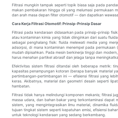
Filtrasi mungkin tampak seperti topik biasa saja pada panda
makan pembakaran hingga oli yang melumasi permukaan mikro
dan arah masa depan filter otomotif — dan dapatkan wawasa
Cara Kerja Filtrasi Otomotif: Prinsip-Prinsip Dasar
Filtrasi pada kendaraan didasarkan pada prinsip-prinsip fis
atau kontaminan kimia yang tidak diinginkan dari suatu fluid
sebagai penghalang fisik: fluida melewati media yang men
adsorpsi, di mana kontaminan menempel pada permukaan (umu
mudah dipisahkan. Pada mesin berkinerja tinggi dan modern, fi
harus menahan partikel abrasif dan jelaga tanpa meningkatk
Efektivitas sistem filtrasi ditandai oleh beberapa metrik: t
kapasitas penampungan kotoran (berapa banyak material y
pertimbangan-pertimbangan ini — efisiensi filtrasi yang l
keras. Akibatnya, material dan geometri desain seperti li
hambatan.
Filtrasi tidak hanya melindungi komponen mekanis; filtrasi 
massa udara, dan bahan bakar yang terkontaminasi dapat me
sistem, yang mengintegrasikan ilmu material, dinamika flu
tujuan tingkat sistem seperti kepatuhan emisi, efisiensi bah
untuk teknologi kendaraan yang sedang berkembang.