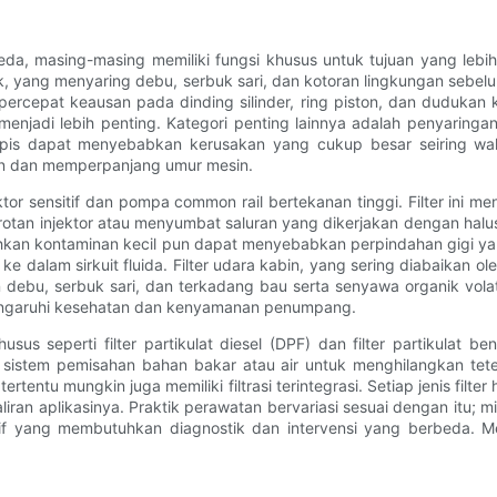
eda, masing-masing memiliki fungsi khusus untuk tujuan yang leb
asuk, yang menyaring debu, serbuk sari, dan kotoran lingkungan s
percepat keausan pada dinding silinder, ring piston, dan dudukan k
enjadi lebih penting. Kategori penting lainnya adalah penyaringan o
opis dapat menyebabkan kerusakan yang cukup besar seiring waktu
san dan memperpanjang umur mesin.
tor sensitif dan pompa common rail bertekanan tinggi. Filter ini 
otan injektor atau menyumbat saluran yang dikerjakan dengan halus.
hkan kontaminan kecil pun dapat menyebabkan perpindahan gigi yang
asi ke dalam sirkuit fluida. Filter udara kabin, yang sering diabai
ebu, serbuk sari, dan terkadang bau serta senyawa organik volatil
engaruhi kesehatan dan kenyamanan penumpang.
s seperti filter partikulat diesel (DPF) dan filter partikulat 
lam sistem pemisahan bahan bakar atau air untuk menghilangkan t
entu mungkin juga memiliki filtrasi terintegrasi. Setiap jenis filter 
aliran aplikasinya. Praktik perawatan bervariasi sesuai dengan itu; m
ktif yang membutuhkan diagnostik dan intervensi yang berbeda. 