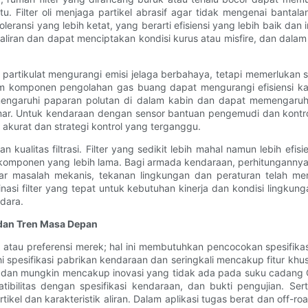
Filter oli menjaga partikel abrasif agar tidak mengenai bantalan,
eransi yang lebih ketat, yang berarti efisiensi yang lebih baik dan 
liran dan dapat menciptakan kondisi kurus atau misfire, dan dalam 
ter partikulat mengurangi emisi jelaga berbahaya, tetapi memerlukan
komponen pengolahan gas buang dapat mengurangi efisiensi katal
memengaruhi paparan polutan di dalam kabin dan dapat memenga
r. Untuk kendaraan dengan sensor bantuan pengemudi dan kontrol em
kurat dan strategi kontrol yang terganggu.
an kualitas filtrasi. Filter yang sedikit lebih mahal namun lebih 
mponen yang lebih lama. Bagi armada kendaraan, perhitungannya men
ar masalah mekanis, tekanan lingkungan dan peraturan telah men
nasi filter yang tepat untuk kebutuhan kinerja dan kondisi lingkun
udara.
, dan Tren Masa Depan
ga atau preferensi merek; hal ini membutuhkan pencocokan spesifika
i spesifikasi pabrikan kendaraan dan seringkali mencakup fitur khus
f dan mungkin mencakup inovasi yang tidak ada pada suku cadang O
tibilitas dengan spesifikasi kendaraan, dan bukti pengujian. Sert
tikel dan karakteristik aliran. Dalam aplikasi tugas berat dan off-r