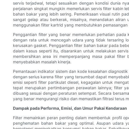
servis terjadwal, tetapi sesuaikan dengan kondisi dunia ny
perjalanan singkat mungkin memerlukan servis filter kabin l
bahan bakar yang lebih sering. Pemeriksaan visual rutin pa
sangat gelap atau berkerak, misalnya, menandakan aliran u
menggunakan filter kartrid yang membutuhkan pemasangan o
Penggantian filter yang benar memerlukan perhatian pada k
dengan rata untuk mencegah udara yang tidak tersaring l
kerusakan gasket. Penggantian filter bahan bakar pada be
dalam kasus seperti itu, disarankan untuk melakukan servi
membersihkan area ini memperpanjang masa pakai filter b
menyebabkan masalah kinerja.
Pemantauan indikator sistem dan kode kesalahan diagnostik j
dengan serius karena filter yang tersumbat dapat menyebabk
emisi seperti filter partikulat diesel, kegagalan untuk me
tepat merupakan pertimbangan perawatan lainnya; filter 
dibuang sesuai dengan peraturan setempat. Secara bersamaa
yang benar mengurangi risiko dan memastikan filtrasi terus 
Dampak pada Performa, Emisi, dan Umur Pakai Kendaraan
Filter memainkan peran penting dalam membentuk profil o
penghematan bahan bakar yang optimal. Asupan udara yan
berpotensi meningkatkan konsumsi bahan bakar. Sebalikny