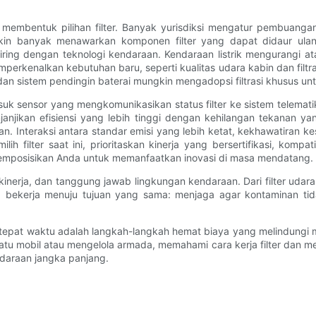
embentuk pilihan filter. Banyak yurisdiksi mengatur pembuangan 
akin banyak menawarkan komponen filter yang dapat didaur ul
iring dengan teknologi kendaraan. Kendaraan listrik mengurangi at
perkenalkan kebutuhan baru, seperti kualitas udara kabin dan filtra
 dan sistem pendingin baterai mungkin mengadopsi filtrasi khusus un
asuk sensor yang mengkomunikasikan status filter ke sistem telemati
njanjikan efisiensi yang lebih tinggi dengan kehilangan tekanan y
akukan. Interaksi antara standar emisi yang lebih ketat, kekhawatir
 filter saat ini, prioritaskan kinerja yang bersertifikasi, komp
 memposisikan Anda untuk memanfaatkan inovasi di masa mendatang.
 kinerja, dan tanggung jawab lingkungan kendaraan. Dari filter udar
 bekerja menuju tujuan yang sama: menjaga agar kontaminan tid
er tepat waktu adalah langkah-langkah hemat biaya yang melindungi 
 mobil atau mengelola armada, memahami cara kerja filter dan m
daraan jangka panjang.