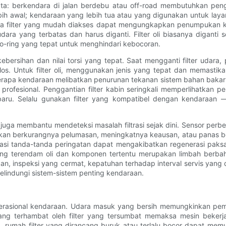
ata: berkendara di jalan berdebu atau off-road membutuhkan pengga
ebih awal; kendaraan yang lebih tua atau yang digunakan untuk lay
da filter yang mudah diakses dapat mengungkapkan penumpukan koto
dara yang terbatas dan harus diganti. Filter oli biasanya diganti
-ring yang tepat untuk menghindari kebocoran.
ebersihan dan nilai torsi yang tepat. Saat mengganti filter udara
olos. Untuk filter oli, menggunakan jenis yang tepat dan memast
berapa kendaraan melibatkan penurunan tekanan sistem bahan bak
s profesional. Penggantian filter kabin seringkali memperlihatka
aru. Selalu gunakan filter yang kompatibel dengan kendaraan — d
uga membantu mendeteksi masalah filtrasi sejak dini. Sensor perbed
an berkurangnya pelumasan, meningkatnya keausan, atau panas berl
ngatasi tanda-tanda peringatan dapat mengakibatkan regenerasi pa
yang terendam oli dan komponen tertentu merupakan limbah berba
n, inspeksi yang cermat, kepatuhan terhadap interval servis yang 
melindungi sistem-sistem penting kendaraan.
perasional kendaraan. Udara masuk yang bersih memungkinkan pemb
g terhambat oleh filter yang tersumbat memaksa mesin bekerja 
a, rumah filter yang dirancang buruk atau terlalu bocor dapat m