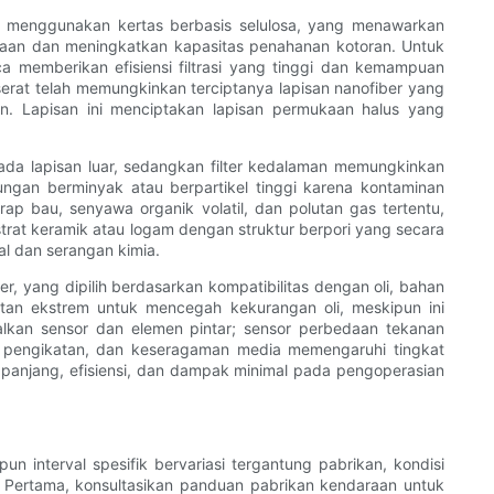
ing menggunakan kertas berbasis selulosa, yang menawarkan
ukaan dan meningkatkan kapasitas penahanan kotoran. Untuk
aca memberikan efisiensi filtrasi yang tinggi dan kemampuan
rat telah memungkinkan terciptanya lapisan nanofiber yang
an. Lapisan ini menciptakan lapisan permukaan halus yang
ada lapisan luar, sedangkan filter kedalaman memungkinkan
ungan berminyak atau berpartikel tinggi karena kontaminan
rap bau, senyawa organik volatil, dan polutan gas tertentu,
trat keramik atau logam dengan struktur berpori yang secara
al dan serangan kimia.
r, yang dipilih berdasarkan kompatibilitas dengan oli, bahan
atan ekstrem untuk mencegah kekurangan oli, meskipun ini
alkan sensor dan elemen pintar; sensor perbedaan tekanan
ik pengikatan, dan keseragaman media memengaruhi tingkat
r panjang, efisiensi, dan dampak minimal pada pengoperasian
 interval spesifik bervariasi tergantung pabrikan, kondisi
. Pertama, konsultasikan panduan pabrikan kendaraan untuk