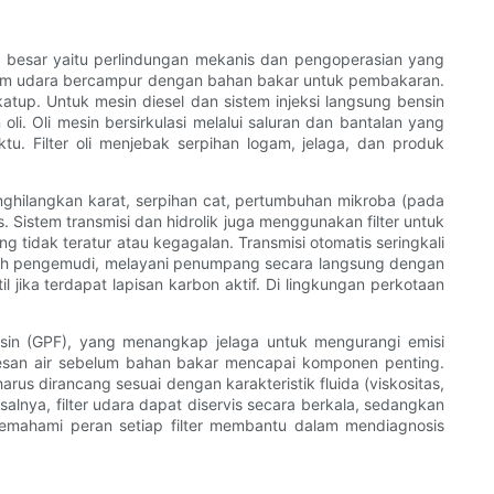
ih besar yaitu perlindungan mekanis dan pengoperasian yang
ebelum udara bercampur dengan bahan bakar untuk pembakaran.
atup. Untuk mesin diesel dan sistem injeksi langsung bensin
li. Oli mesin bersirkulasi melalui saluran dan bantalan yang
. Filter oli menjebak serpihan logam, jelaga, dan produk
menghilangkan karat, serpihan cat, pertumbuhan mikroba (pada
 Sistem transmisi dan hidrolik juga menggunakan filter untuk
 tidak teratur atau kegagalan. Transmisi otomatis seringkali
kan oleh pengemudi, melayani penumpang secara langsung dengan
 jika terdapat lapisan karbon aktif. Di lingkungan perkotaan
bensin (GPF), yang menangkap jelaga untuk mengurangi emisi
etesan air sebelum bahan bakar mencapai komponen penting.
harus dirancang sesuai dengan karakteristik fluida (viskositas,
isalnya, filter udara dapat diservis secara berkala, sedangkan
Memahami peran setiap filter membantu dalam mendiagnosis