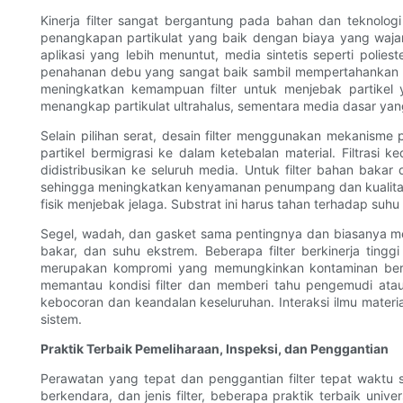
Kinerja filter sangat bergantung pada bahan dan teknolog
penangkapan partikulat yang baik dengan biaya yang wajar
aplikasi yang lebih menuntut, media sintetis seperti polie
penahanan debu yang sangat baik sambil mempertahankan pe
meningkatkan kemampuan filter untuk menjebak partikel y
menangkap partikulat ultrahalus, sementara media dasar yang
Selain pilihan serat, desain filter menggunakan mekanism
partikel bermigrasi ke dalam ketebalan material. Filtras
didistribusikan ke seluruh media. Untuk filter bahan bakar
sehingga meningkatkan kenyamanan penumpang dan kualitas ud
fisik menjebak jelaga. Substrat ini harus tahan terhadap suh
Segel, wadah, dan gasket sama pentingnya dan biasanya mengg
bakar, dan suhu ekstrem. Beberapa filter berkinerja tin
merupakan kompromi yang memungkinkan kontaminan bersirk
memantau kondisi filter dan memberi tahu pengemudi atau
kebocoran dan keandalan keseluruhan. Interaksi ilmu materi
sistem.
Praktik Terbaik Pemeliharaan, Inspeksi, dan Penggantian
Perawatan yang tepat dan penggantian filter tepat waktu s
berkendara, dan jenis filter, beberapa praktik terbaik u