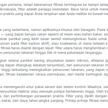
ngan pertama, tetapi sebenarnya filtrasi terintegrasi ke hampir s
skopis, filter adalah penjaga keandalan. Baca terus untuk menem
n praktis yang dapat Anda terapkan saat Anda melihat ke bawah ka
ika yang sederhana, namun aplikasinya khusus dan beragam. Pada inti
a — yang dapat berupa cairan seperti oli mesin atau bahan bakar, at
jebak partikel yang lebih besar sambil memungkinkan fluida untu
m pada filter karbon aktif), atau koalesensi, di mana tetesan k
ltrasi harus disetel dengan tepat: filter udara harus menghentikan 
an penurunan tekanan hingga titik di mana pelumasan terganggu.
ingkat retensi partikel (sering dinyatakan dalam mikron), efisiensi
ang dapat ditangkap sebelum tersumbat), dan penurunan tekanan (
ebih tinggi terkadang meningkatkan penurunan tekanan, yang dapat
patan, filtrasi kedalaman versus permukaan, dan media bertingka
juga memengaruhi umur pakai sensor dan sistem kontrol. Misalnya, 
nyumbat injektor atau merusak pompa bertekanan tinggi. Oleh kare
ida, dan pertimbangan perawatan praktis. Filter yang dipilih deng
an bakar, dan daya tahan jangka panjang. Prinsip-prinsip filtrasi m