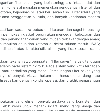
ntian filter udara yang lebih sering; lalu lintas padat dan
anan komersial mungkin memerlukan penggantian filter oli dan
ran, kejenuhan oli, atau kerusakan fisik. Filter udara yang
 selama penggantian oli rutin, dan banyak kendaraan modern
, pastikan wadahnya bebas dari kotoran dan segel terpasang
ikan permukaan gasket bersih akan mencegah kebocoran dan
ar dan penanganan cairan yang mudah terbakar dengan aman;
n penumpukan daun dan kotoran di dekat saluran masuk HVAC;
imensi atau karakteristik aliran yang tidak sesuai dapat
aan tekanan atau peringatan "filter servis" harus ditanggapi
ebih pada sistem hidrolik. Pada sistem yang kritis terhadap
ksa atau perbaikan yang mahal. Pembuangan filter bekas yang
haya di banyak wilayah hukum dan harus didaur ulang atau
disesuaikan dengan kondisi operasi, dan praktik pemasangan
akaran yang efisien, penyaluran daya yang konsisten, dan
lebih keras untuk menarik udara, mengurangi kinerja dan
emungkinkan kontaminan masuk ke dalam mesin, mempercepat