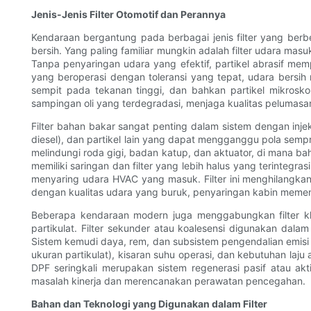
Jenis-Jenis Filter Otomotif dan Perannya
Kendaraan bergantung pada berbagai jenis filter yang berb
bersih. Yang paling familiar mungkin adalah filter udara m
Tanpa penyaringan udara yang efektif, partikel abrasif mem
yang beroperasi dengan toleransi yang tepat, udara bersih m
sempit pada tekanan tinggi, dan bahkan partikel mikrosk
sampingan oli yang terdegradasi, menjaga kualitas peluma
Filter bahan bakar sangat penting dalam sistem dengan injek
diesel), dan partikel lain yang dapat mengganggu pola sempr
melindungi roda gigi, badan katup, dan aktuator, di mana ba
memiliki saringan dan filter yang lebih halus yang terintegr
menyaring udara HVAC yang masuk. Filter ini menghilangkan d
dengan kualitas udara yang buruk, penyaringan kabin mem
Beberapa kendaraan modern juga menggabungkan filter khusu
partikulat. Filter sekunder atau koalesensi digunakan da
Sistem kemudi daya, rem, dan subsistem pengendalian emisi tert
ukuran partikulat), kisaran suhu operasi, dan kebutuhan laju 
DPF seringkali merupakan sistem regenerasi pasif atau a
masalah kinerja dan merencanakan perawatan pencegahan.
Bahan dan Teknologi yang Digunakan dalam Filter