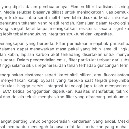
i yang dipilih dalam pembuatannya. Elemen filter tradisional ser
. Media selulosa biasanya dilipat untuk meningkatkan luas perm
ster, mikrokaca, atau serat melt-blown lebih disukai. Media mikrok
nurunan tekanan yang relatif rendah. Kemajuan dalam teknologi se
ang sangat kecil tanpa meningkatkan resistensi secara signifik
 lebih tebal mendukung integritas struktural dan kapasitas.
e penangkapan yang berbeda. Filter permukaan menjebak partikel p
i kedalaman dapat menawarkan masa pakai yang lebih lama di lingk
 dan kabin, lapisan karbon aktif terkadang disertakan untuk menye
ara. Dalam pengendalian emisi, filter partikulat terbuat dari subs
u tinggi selama siklus regenerasi dan tahan terhadap guncangan term
unakan elastomer seperti karet nitril, silikon, atau fluoroelastome
ggi menyertakan katup bypass yang terbuka saat terjadi penyumb
ulasi hingga servis. Integrasi teknologi juga telah memperken
 ECM ketika penggantian diperlukan. Kualitas manufaktur, tekn
al dan desain teknik menghasilkan filter yang dirancang untuk umu
angat penting untuk pengoperasian kendaraan yang andal. Meskipun
niversal membantu mencegah keausan dini dan perbaikan yang mahal