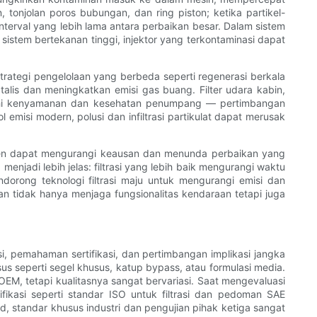
 tonjolan poros bubungan, dan ring piston; ketika partikel-
interval yang lebih lama antara perbaikan besar. Dalam sistem
sistem bertekanan tinggi, injektor yang terkontaminasi dapat
 strategi pengelolaan yang berbeda seperti regenerasi berkala
is dan meningkatkan emisi gas buang. Filter udara kabin,
ruhi kenyamanan dan kesehatan penumpang — pertimbangan
isi modern, polusi dan infiltrasi partikulat dapat merusak
efisien dapat mengurangi keausan dan menunda perbaikan yang
jadi lebih jelas: filtrasi yang lebih baik mengurangi waktu
dorong teknologi filtrasi maju untuk mengurangi emisi dan
gan tidak hanya menjaga fungsionalitas kendaraan tetapi juga
si, pemahaman sertifikasi, dan pertimbangan implikasi jangka
us seperti segel khusus, katup bypass, atau formulasi media.
EM, tetapi kualitasnya sangat bervariasi. Saat mengevaluasi
ifikasi seperti standar ISO untuk filtrasi dan pedoman SAE
oad, standar khusus industri dan pengujian pihak ketiga sangat