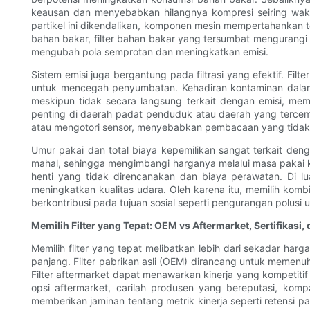
keausan dan menyebabkan hilangnya kompresi seiring waktu. 
partikel ini dikendalikan, komponen mesin mempertahankan tol
bahan bakar, filter bahan bakar yang tersumbat mengurangi a
mengubah pola semprotan dan meningkatkan emisi.
Sistem emisi juga bergantung pada filtrasi yang efektif. Fil
untuk mencegah penyumbatan. Kehadiran kontaminan dalam 
meskipun tidak secara langsung terkait dengan emisi, 
penting di daerah padat penduduk atau daerah yang tercema
atau mengotori sensor, menyebabkan pembacaan yang tidak a
Umur pakai dan total biaya kepemilikan sangat terkait deng
mahal, sehingga mengimbangi harganya melalui masa pakai ko
henti yang tidak direncanakan dan biaya perawatan. Di lu
meningkatkan kualitas udara. Oleh karena itu, memilih kombi
berkontribusi pada tujuan sosial seperti pengurangan polusi 
Memilih Filter yang Tepat: OEM vs Aftermarket, Sertifikasi
Memilih filter yang tepat melibatkan lebih dari sekadar har
panjang. Filter pabrikan asli (OEM) dirancang untuk memenuh
Filter aftermarket dapat menawarkan kinerja yang kompetiti
opsi aftermarket, carilah produsen yang bereputasi, kompa
memberikan jaminan tentang metrik kinerja seperti retensi par