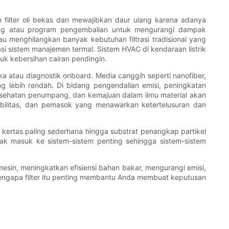
filter oli bekas dan mewajibkan daur ulang karena adanya
ang atau program pengembalian untuk mengurangi dampak
au menghilangkan banyak kebutuhan filtrasi tradisional yang
si sistem manajemen termal. Sistem HVAC di kendaraan listrik
tuk kebersihan cairan pendingin.
ka atau diagnostik onboard. Media canggih seperti nanofiber,
ang lebih rendah. Di bidang pengendalian emisi, peningkatan
an kesehatan penumpang, dan kemajuan dalam ilmu material akan
atibilitas, dan pemasok yang menawarkan ketertelusuran dan
a kertas paling sederhana hingga substrat penangkap partikel
ak masuk ke sistem-sistem penting sehingga sistem-sistem
mesin, meningkatkan efisiensi bahan bakar, mengurangi emisi,
engapa filter itu penting membantu Anda membuat keputusan