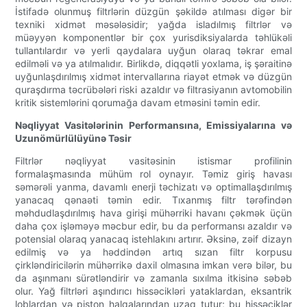
İstifadə olunmuş filtrlərin düzgün şəkildə atılması digər bir
texniki xidmət məsələsidir; yağda isladılmış filtrlər və
müəyyən komponentlər bir çox yurisdiksiyalarda təhlükəli
tullantılardır və yerli qaydalara uyğun olaraq təkrar emal
edilməli və ya atılmalıdır. Birlikdə, diqqətli yoxlama, iş şəraitinə
uyğunlaşdırılmış xidmət intervallarına riayət etmək və düzgün
quraşdırma təcrübələri riski azaldır və filtrasiyanın avtomobilin
kritik sistemlərini qorumağa davam etməsini təmin edir.
Nəqliyyat Vasitələrinin Performansına, Emissiyalarına və
Uzunömürlülüyünə Təsir
Filtrlər nəqliyyat vasitəsinin istismar profilinin
formalaşmasında mühüm rol oynayır. Təmiz giriş havası
səmərəli yanma, davamlı enerji təchizatı və optimallaşdırılmış
yanacaq qənaəti təmin edir. Tıxanmış filtr tərəfindən
məhdudlaşdırılmış hava girişi mühərriki havanı çəkmək üçün
daha çox işləməyə məcbur edir, bu da performansı azaldır və
potensial olaraq yanacaq istehlakını artırır. Əksinə, zəif dizayn
edilmiş və ya həddindən artıq sızan filtr korpusu
çirkləndiricilərin mühərrikə daxil olmasına imkan verə bilər, bu
da aşınmanı sürətləndirir və zamanla sıxılma itkisinə səbəb
olur. Yağ filtrləri aşındırıcı hissəcikləri yataklardan, eksantrik
loblardan və piston halqalarından uzaq tutur; bu hissəciklər