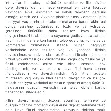
intervallar istehsalçıya, sürücülük şəraitinə və filtr növünə
görə dəyişsə də, bir neçə universal ən yaxşı təcrübə
vaxtından əvvəl aşınmanın və bahalı təmirlərin qarşısını
almağa kömək edir. Əvvəlcə planlaşdırılmış xidmətlər üçün
nəqliyyat vasitəsinin istehsalçı təlimatlarına baxın, lakin real
dünya şəraitinə uyğunlaşdırın: tozlu və ya yolsuzluq
şəraitində sürücülük daha tez-tez hava filtrinin
dəyişdirilməsini tələb edir; sıx dayanma-gediş və qısa səfərlər
kabin filtrinin daha erkən təmirini tələb edə bilər; köhnə və ya
kommersiya xidmətində istifadə olunan nəqliyyat
vasitələrində daha tez-tez yağ və yanacaq filtrinin
dəyişdirilməsinə ehtiyac ola bilər. Əlçatan filtrlərin müntəzəm
vizual yoxlanılması çirk yüklənməsini, yağın doymasını və ya
fiziki zədələnməni aşkar edə bilər. Məsələn, çox
tündləşdirilmiş və ya tıxanmış hava filtri hava axınını
məhdudlaşdırır və dəyişdirilməlidir. Yağ filtrləri adətən
müntəzəm yağ dəyişiklikləri zamanı dəyişdirilir və bir çox
müasir nəqliyyat vasitələri sızmaların qarşısını almaq üçün O-
halqalarının düzgün yerləşdirilməsi tələb olunan kartric
filtrlərindən istifadə edir.
Filtrin dəyişdirilməsinin düzgün aparılması təmizliyə və
düzgün fırlanma momenti dəyərlərinə diqqət yetirməyi tələb
edir. Hava filtrini dəyişdirərkən, korpusun zibildən təmiz