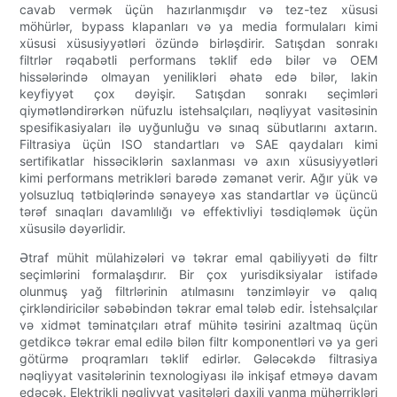
cavab vermək üçün hazırlanmışdır və tez-tez xüsusi
möhürlər, bypass klapanları və ya media formulaları kimi
xüsusi xüsusiyyətləri özündə birləşdirir. Satışdan sonrakı
filtrlər rəqabətli performans təklif edə bilər və OEM
hissələrində olmayan yenilikləri əhatə edə bilər, lakin
keyfiyyət çox dəyişir. Satışdan sonrakı seçimləri
qiymətləndirərkən nüfuzlu istehsalçıları, nəqliyyat vasitəsinin
spesifikasiyaları ilə uyğunluğu və sınaq sübutlarını axtarın.
Filtrasiya üçün ISO standartları və SAE qaydaları kimi
sertifikatlar hissəciklərin saxlanması və axın xüsusiyyətləri
kimi performans metrikləri barədə zəmanət verir. Ağır yük və
yolsuzluq tətbiqlərində sənayeyə xas standartlar və üçüncü
tərəf sınaqları davamlılığı və effektivliyi təsdiqləmək üçün
xüsusilə dəyərlidir.
Ətraf mühit mülahizələri və təkrar emal qabiliyyəti də filtr
seçimlərini formalaşdırır. Bir çox yurisdiksiyalar istifadə
olunmuş yağ filtrlərinin atılmasını tənzimləyir və qalıq
çirkləndiricilər səbəbindən təkrar emal tələb edir. İstehsalçılar
və xidmət təminatçıları ətraf mühitə təsirini azaltmaq üçün
getdikcə təkrar emal edilə bilən filtr komponentləri və ya geri
götürmə proqramları təklif edirlər. Gələcəkdə filtrasiya
nəqliyyat vasitələrinin texnologiyası ilə inkişaf etməyə davam
edəcək. Elektrikli nəqliyyat vasitələri daxili yanma mühərrikləri