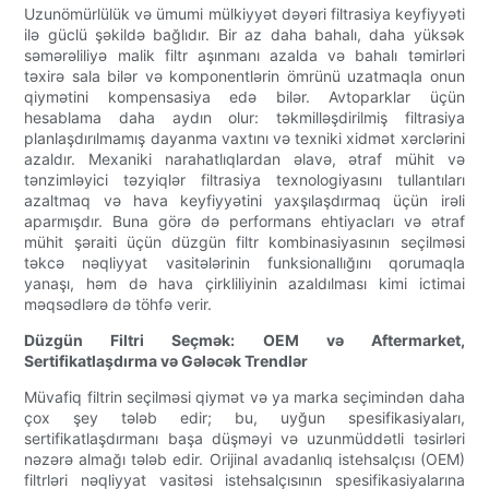
Uzunömürlülük və ümumi mülkiyyət dəyəri filtrasiya keyfiyyəti
ilə güclü şəkildə bağlıdır. Bir az daha bahalı, daha yüksək
səmərəliliyə malik filtr aşınmanı azalda və bahalı təmirləri
təxirə sala bilər və komponentlərin ömrünü uzatmaqla onun
qiymətini kompensasiya edə bilər. Avtoparklar üçün
hesablama daha aydın olur: təkmilləşdirilmiş filtrasiya
planlaşdırılmamış dayanma vaxtını və texniki xidmət xərclərini
azaldır. Mexaniki narahatlıqlardan əlavə, ətraf mühit və
tənzimləyici təzyiqlər filtrasiya texnologiyasını tullantıları
azaltmaq və hava keyfiyyətini yaxşılaşdırmaq üçün irəli
aparmışdır. Buna görə də performans ehtiyacları və ətraf
mühit şəraiti üçün düzgün filtr kombinasiyasının seçilməsi
təkcə nəqliyyat vasitələrinin funksionallığını qorumaqla
yanaşı, həm də hava çirkliliyinin azaldılması kimi ictimai
məqsədlərə də töhfə verir.
Düzgün Filtri Seçmək: OEM və Aftermarket,
Sertifikatlaşdırma və Gələcək Trendlər
Müvafiq filtrin seçilməsi qiymət və ya marka seçimindən daha
çox şey tələb edir; bu, uyğun spesifikasiyaları,
sertifikatlaşdırmanı başa düşməyi və uzunmüddətli təsirləri
nəzərə almağı tələb edir. Orijinal avadanlıq istehsalçısı (OEM)
filtrləri nəqliyyat vasitəsi istehsalçısının spesifikasiyalarına