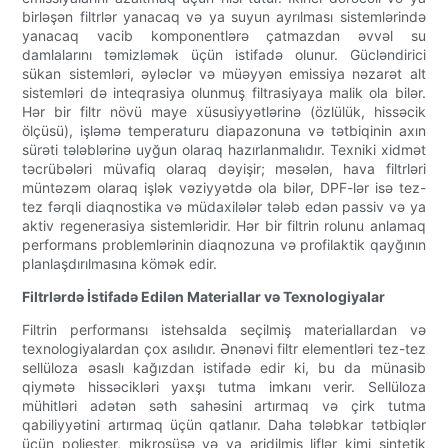
birləşən filtrlər yanacaq və ya suyun ayrılması sistemlərində
yanacaq vacib komponentlərə çatmazdan əvvəl su
damlalarını təmizləmək üçün istifadə olunur. Gücləndirici
sükan sistemləri, əyləclər və müəyyən emissiya nəzarət alt
sistemləri də inteqrasiya olunmuş filtrasiyaya malik ola bilər.
Hər bir filtr növü maye xüsusiyyətlərinə (özlülük, hissəcik
ölçüsü), işləmə temperaturu diapazonuna və tətbiqinin axın
sürəti tələblərinə uyğun olaraq hazırlanmalıdır. Texniki xidmət
təcrübələri müvafiq olaraq dəyişir; məsələn, hava filtrləri
müntəzəm olaraq işlək vəziyyətdə ola bilər, DPF-lər isə tez-
tez fərqli diaqnostika və müdaxilələr tələb edən passiv və ya
aktiv regenerasiya sistemləridir. Hər bir filtrin rolunu anlamaq
performans problemlərinin diaqnozuna və profilaktik qayğının
planlaşdırılmasına kömək edir.
Filtrlərdə İstifadə Edilən Materiallar və Texnologiyalar
Filtrin performansı istehsalda seçilmiş materiallardan və
texnologiyalardan çox asılıdır. Ənənəvi filtr elementləri tez-tez
sellüloza əsaslı kağızdan istifadə edir ki, bu da münasib
qiymətə hissəcikləri yaxşı tutma imkanı verir. Sellüloza
mühitləri adətən səth sahəsini artırmaq və çirk tutma
qabiliyyətini artırmaq üçün qatlanır. Daha tələbkar tətbiqlər
üçün poliester, mikroşüşə və ya əridilmiş liflər kimi sintetik