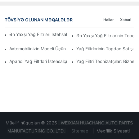
TÖVSIYƏ OLUNAN MƏQALƏLƏR
Hallar
Xəbəri
Ən Yaxşı Yağ Filtrləri Istehsal Edən Şirkətlər: Hərtərəfli Baxış
Ən Yaxşı Yağ Filtrlərinin Topdan
Avtomobilinizin Modeli Üçün Düzgün Yağ Filtrinin Seçilməsi: Əsa
Yağ Filtrlərinin Topdan Satışı 
Aparıcı Yağ Filtrləri İstehsalçılarına Və Onların İnnovasiyalarına D
Yağ Filtri Təchizatçılar: Biznes
Müəllif hüquqları © 2025
WEIXIAN HUACHANG AUTO PARTS
|
Sitemap
|
Məxfilik Siyasəti
MANUFACTURING CO.,LTD.