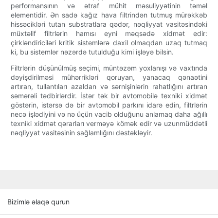
performansının və ətraf mühit məsuliyyətinin təməl
elementidir. Ən sadə kağız hava filtrindən tutmuş mürəkkəb
hissəcikləri tutan substratlara qədər, nəqliyyat vasitəsindəki
müxtəlif filtrlərin hamısı eyni məqsədə xidmət edir:
çirkləndiriciləri kritik sistemlərə daxil olmaqdan uzaq tutmaq
ki, bu sistemlər nəzərdə tutulduğu kimi işləyə bilsin.
Filtrlərin düşünülmüş seçimi, müntəzəm yoxlanışı və vaxtında
dəyişdirilməsi mühərrikləri qoruyan, yanacaq qənaətini
artıran, tullantıları azaldan və sərnişinlərin rahatlığını artıran
səmərəli tədbirlərdir. İstər tək bir avtomobilə texniki xidmət
göstərin, istərsə də bir avtomobil parkını idarə edin, filtrlərin
necə işlədiyini və nə üçün vacib olduğunu anlamaq daha ağıllı
texniki xidmət qərarları verməyə kömək edir və uzunmüddətli
nəqliyyat vasitəsinin sağlamlığını dəstəkləyir.
Bizimlə əlaqə qurun