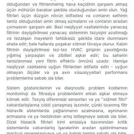
olduğundan və filtrlənməmiş hava keçidinin qarşısını almaq
üçün möhürün bərabər şəkildə oturduğundan əmin olun. Yağ
filtrləri üçün düzgün növün istifadəsi və contanın səthinin
təmiz olduğundan əmin olmaq sızmaların və contanın sıradan
çıxmasının qarşısını alır. Bəzi nəqliyyat vasitələrində yanacaq
filtrinin dəyişdirilməsi yanacaq sisteminin təzyiqini azaltmağı
və tezalışan mayelərin təhlükəsiz şəkildə idarə olunmasını
əhatə edir; belə hallarda peşəkar xidmət tövsiyə olunur. Kabin
filtrinin dəyişdirilməsi tez-tez HVAC girişinin yaxınlığında
yığılmış yarpaqları və zibilləri aşkar edir; bu sahənin
təmizlənməsi yeni filtrin effektiv ömrünü uzadır. Həmişə
nəqliyyat vasitəsinə uyğun filtrlərdən istifadə edin - uyğun
olmayan ölçülər və ya axın xüsusiyyətləri performans
problemlərinə səbəb ola bilər.
Sistem göstəricilərinin və diaqnostik problem kodlarının
monitorinqi də filtrasiya problemlərini erkən aşkar etməyə
kömək edir. Təzyiq diferensial sensorları və ya "xidmət filtri"
xəbərdarlıqlarına ciddi yanaşmaq lazımdır, çünki tıxanmış filtr
hidravlik sistemlərdə yağlanmanın azalmasına, aşınmanın
artmasına və ya həddindən artıq istiləşməyə səbəb ola bilər.
Dizel hissəcik filtrləri kimi emissiya baxımından kritik
sistemlərdə xəbərdarlıq işarələrinin aradan qaldırılmaması
məcburi regenerasiyaya və ya bahalı təmirə səbəb ola bilər.