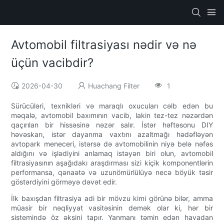
Avtomobil filtrasiyası nədir və nə
üçün vacibdir?
2026-04-30
Huachang Filter
1
Sürücüləri, texnikləri və maraqlı oxucuları cəlb edən bu
məqalə, avtomobil baxımının vacib, lakin tez-tez nəzərdən
qaçırılan bir hissəsinə nəzər salır. İstər həftəsonu DIY
həvəskarı, istər dayanma vaxtını azaltmağı hədəfləyən
avtopark meneceri, istərsə də avtomobilinin niyə belə nəfəs
aldığını və işlədiyini anlamaq istəyən biri olun, avtomobil
filtrasiyasının aşağıdakı araşdırması sizi kiçik komponentlərin
performansa, qənaətə və uzunömürlülüyə necə böyük təsir
göstərdiyini görməyə dəvət edir.
İlk baxışdan filtrasiya adi bir mövzu kimi görünə bilər, amma
müasir bir nəqliyyat vasitəsinin demək olar ki, hər bir
sistemində öz əksini tapır. Yanmanı təmin edən havadan