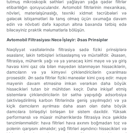
tutmuş mikroskopik səthləri yağlayan yağa qədər filtrlər
etibarlılığın qoruyucularıdır. Avtomobil filtrlərinin mexanikası,
növləri, materialşünaslığı, texniki xidmət təcrübələri və
gələcək istiqamətləri ilə tanış olmaq üçün oxumağa davam
edin və növbəti dəfə kapotun altına baxanda tətbiq edə
biləcəyiniz praktik məlumatlarla bölüşün.
Avtomobil Filtrasiyası Necə İşləyir: Əsas Prinsiplər
Nəqliyyat vasitələrində filtrasiya sadə fiziki prinsiplərə
əsaslanır, lakin tətbiqləri ixtisaslaşmış və müxtəlifdir. Əsasən,
filtrasiya, mühərrik yağı və ya yanacaq kimi maye və ya giriş
havası kimi qaz ola bilən mayedən istənməyən hissəciklərin,
damcıların və ya kimyəvi çirkləndiricilərin çıxarılması
prosesidir. Ən sadə filtrlər fiziki maneələr kimi çıxış edir: maye
mayenin davam etməsinə imkan verərkən daha böyük
hissəcikləri tutan bir mühitdən keçir. Daha inkişaf etmiş
sistemlərə çirkləndiricilərin bir səthə yapışdığı adsorbsiya
(aktivləşdirilmiş karbon filtrlərində geniş yayılmışdır) və ya
kiçik damcıların ayrılması daha asan olan daha böyük
damcılara birləşdiyi birləşən bir sistem daxildir. Yüksək
performanslı və müasir mühərriklərdə filtrasiya incə şəkildə
tənzimlənməlidir: hava filtrləri hava axınını boğmadan toz və
polenin qarşısını almalıdır; yağ filtrləri aşındırıcı hissəcikləri və