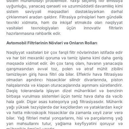
sistem mühəndisliyi problemidir. Yaxşı seçilmiş filtr emissiya
uyğunluğu, yanacaq qənaəti və uzunmüddətli davamlılıq kimi
sistem səviyyəli məqsədləri dəstəkləyərkən dərhal
çirklənməni aradan qaldırır. Filtrasiya prinsipləri həm gündəlik
texniki xidmətə, həm də inkişaf etməkdə olan nəqliyyat
vasitələri texnologiyaları üçün innovativ filtrlərin
hazırlanmasına rəhbərlik edir.
Avtomobil Filtrlərinin Növləri və Onların Rolları
Nəqliyyat vasitələri bir çox fərqli filtr növlərindən istifadə edir
və hər biri mexaniki qoruma və təmiz işləmə kimi daha geniş
məqsədə xidmət edir. Ən çox tanış olanı, havanın yanacaqla
qarışmasından əvvəl toz, polen və ətraf mühit zibilini
təmizləyən giriş hava filtri ola bilər. Effektiv hava filtrasiyası
olmadan aşındırıcı hissəciklər silindr divarlarında, piston
halqalarında və klapan oturacaqlarında aşınmanı sürətləndirir.
Dəqiq toleranslarla işləyən dizel mühərrikləri və benzinin
birbaşa vurulması sistemləri üçün təmiz hava daha da vacib
hala gəlir. Digər əsas kateqoriya yağ filtrasiyasıdır. Mühərrik
yağı yüksək təzyiqlərdə dar keçidlərdən və yataklardan keçir
və hətta mikroskopik hissəciklər də zamanla xeyli zərər verə
bilər. Yağ filtrləri metal yonqarlarını, hisi və parçalanmış yağ
yan məhsullarını tutur, yağlama keyfiyyətini qoruyur və
mühərrikin ömrünü uzadır.