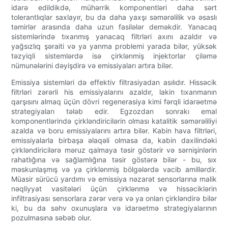
idarə edildikdə, mühərrik komponentləri daha sərt
tolerantlıqlar saxlayır, bu da daha yaxşı səmərəlilik və əsaslı
təmirlər arasında daha uzun fasilələr deməkdir. Yanacaq
sistemlərində tıxanmış yanacaq filtrləri axını azaldır və
yağsızlıq şəraiti və ya yanma problemi yarada bilər, yüksək
təzyiqli sistemlərdə isə çirklənmiş injektorlar çiləmə
nümunələrini dəyişdirə və emissiyaları artıra bilər.
Emissiya sistemləri də effektiv filtrasiyadan asılıdır. Hissəcik
filtrləri zərərli his emissiyalarını azaldır, lakin tıxanmanın
qarşısını almaq üçün dövri regenerasiya kimi fərqli idarəetmə
strategiyaları tələb edir. Egzozdan sonrakı emal
komponentlərində çirkləndiricilərin olması katalitik səmərəliliyi
azalda və boru emissiyalarını artıra bilər. Kabin hava filtrləri,
emissiyalarla birbaşa əlaqəli olmasa da, kabin daxilindəki
çirkləndiricilərə məruz qalmaya təsir göstərir və sərnişinlərin
rahatlığına və sağlamlığına təsir göstərə bilər - bu, sıx
məskunlaşmış və ya çirklənmiş bölgələrdə vacib amillərdir.
Müasir sürücü yardımı və emissiya nəzarət sensorlarına malik
nəqliyyat vasitələri üçün çirklənmə və hissəciklərin
infiltrasiyası sensorlara zərər verə və ya onları çirkləndirə bilər
ki, bu da səhv oxunuşlara və idarəetmə strategiyalarının
pozulmasına səbəb olur.