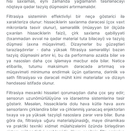
hisi saxlamalı, eyni zamanda yağlamanın təsirlənəcəyi
nöqtəyə qədər təzyiq düşməsini artırmamalıdır.
Filtrasiya sisteminin effektivliyi bir neçə göstərici ilə
xarakterizə olunur: hissəciklərin saxlanma dərəcəsi (çox vaxt
mikronlarla təsvir olunur), səmərəlilik (müəyyən bir ölçüdə
çıxarılan hissəciklərin faizi), çirk saxlama qabiliyyəti
(tıxanmadan əvvəl nə qədər material tuta biləcəyi) və təzyiq
düşməsi (axına müqavimət). Dizaynerlər bu güzəştləri
tarazlaşdırırlar - daha yüksək filtrasiya səmərəliliyi bəzən
təzyiq düşməsini artırır ki, bu da performansı azalda bilər və
ya nasosları daha çox işləməyə məcbur edə bilər. Nəticə
etibarilə, tutumu maksimum dərəcədə artırmaq və
müqaviməti minimuma endirmək üçün qatlanma, dərinlik və
səth filtrasiyası və dərəcəli mühit kimi materiallar və dizayn
həndəsəsi istifadə olunur.
Filtrasiya mexaniki hissələri qorumaqdan daha çox şey edir;
sensorun uzunömürlülüyünə və idarəetmə sistemlərinə təsir
göstərir. Məsələn, hissəciklərlə dolu hava kütlə hava axını
sensorlarını çirkləndirə bilər və çirklənmiş yanacaq enjektorları
tıxaya və ya yüksək təzyiqli nasoslara zərər verə bilər. Buna
görə də, filtrasiya uğuru materialşünaslığı, maye dinamikası
və praktiki texniki xidmət mülahizələrini özündə birləşdirən