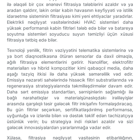
ilə əlaqəli bir çox ənənəvi filtrasiya tələblərini azaldır və ya
aradan qaldırır, lakin onlar kabin havasının keyfiyyəti və istilik
idarəetmə sisteminin filtrasiyası kimi yeni ehtiyaclar yaradırlar.
Elektrikli nəqliyyat vasitələrindəki HVAC sistemləri daha
yüksək performanslı kabin filtrləri tələb edə bilər və batareya
soyutma sistemləri soyuducu suyun təmizliyi üçün xüsusi
filtrasiya tətbiq edə bilər.
Texnoloji yenilik, filtrin vəziyyətini telematika sistemlərinə və
ya bort diaqnostikasına ötürən sensorlar da daxil olmaqla,
ağıllı filtrasiya elementlərini gətirir. Nanoliflər, elektrofiltr
materialları və hibrid kompozitlər kimi qabaqcıl media, daha
aşağı təzyiq itkisi ilə daha yüksək səmərəlilik vəd edir.
Emissiya nəzarəti sahələrində hissəcik filtri substratlarında və
regenerasiya strategiyalarında təkmilləşdirmələr davam edir.
Daha sərt emissiya standartları, sərnişinlərin sağlamlığı ilə
bağlı narahatlıqlar və materialşünaslıqdakı irəliləyişlər
arasında qarşılıqlı təsir gələcək filtr inkişafını formalaşdıracaq.
Bu gün filtrlər seçərkən, sertifikatlaşdırılmış performansa,
uyğunluğa və izlənilə bilən və dəstək təklif edən təchizatçıya
üstünlük verin; bu strategiya indi riskləri azaldır və sizi
gələcək innovasiyalardan yararlanmağa vadar edir.
Xülasə, filtrasiya nəqliyyat vasitəsinin etibarlılığının,