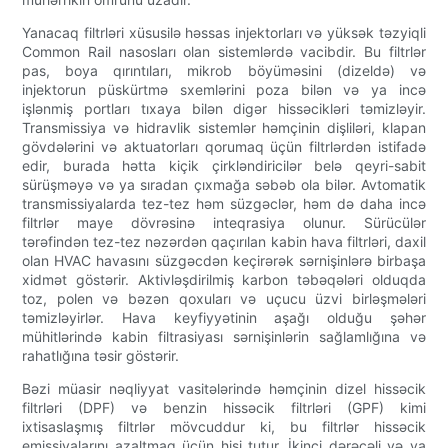
Yanacaq filtrləri xüsusilə həssas injektorları və yüksək təzyiqli
Common Rail nasosları olan sistemlərdə vacibdir. Bu filtrlər
pas, boya qırıntıları, mikrob böyüməsini (dizeldə) və
injektorun püskürtmə sxemlərini poza bilən və ya incə
işlənmiş portları tıxaya bilən digər hissəcikləri təmizləyir.
Transmissiya və hidravlik sistemlər həmçinin dişliləri, klapan
gövdələrini və aktuatorları qorumaq üçün filtrlərdən istifadə
edir, burada hətta kiçik çirkləndiricilər belə qeyri-sabit
sürüşməyə və ya sıradan çıxmağa səbəb ola bilər. Avtomatik
transmissiyalarda tez-tez həm süzgəclər, həm də daha incə
filtrlər maye dövrəsinə inteqrasiya olunur. Sürücülər
tərəfindən tez-tez nəzərdən qaçırılan kabin hava filtrləri, daxil
olan HVAC havasını süzgəcdən keçirərək sərnişinlərə birbaşa
xidmət göstərir. Aktivləşdirilmiş karbon təbəqələri olduqda
toz, polen və bəzən qoxuları və uçucu üzvi birləşmələri
təmizləyirlər. Hava keyfiyyətinin aşağı olduğu şəhər
mühitlərində kabin filtrasiyası sərnişinlərin sağlamlığına və
rahatlığına təsir göstərir.
Bəzi müasir nəqliyyat vasitələrində həmçinin dizel hissəcik
filtrləri (DPF) və benzin hissəcik filtrləri (GPF) kimi
ixtisaslaşmış filtrlər mövcuddur ki, bu filtrlər hissəcik
emissiyalarını azaltmaq üçün hisi tutur. İkinci dərəcəli və ya