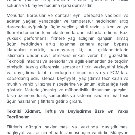
şokuna və kimyəvi hücuma qarşı durmalıdır.
Möhürlər, korpuslar və contalar eyni dərəcədə vacibdir və
adətən yağlar, yanacaqlar və temperatur həddindən artıq
dərəcədə uyğunluğu üçün seçilmiş nitril rezin, silikon və ya
flüorelastomerlər kimi elastomerlərdən istifadə edirlər. Bəzi
yüksək performanslı filtrlərə yağ aclığının qarşısını almaq
üçün həddindən artıq tıxanma zamanı açılan bypass
klapanları daxildir, baxmayaraq ki, bu, çirkləndiricilərin
istismara qədər dövr etməsinə imkan verən bir güzəştdir.
Texnoloji inteqrasiya sensorlar və ağıllı elementlər də təqdim
etmişdir; təzyiq diferensial sensorlar filtrin vəziyyətini izləyir
və dəyişdirmə tələb olunduqda sürücülərə və ya ECM-lərə
xəbərdarlıq edir. İstehsal keyfiyyəti, yapışdırma texnikaları və
mühitin vahidliyi sızma nisbətlərinə və ümumi etibarlılığa təsir
göstərir. Materialşünaslıq və mühəndislik dizaynının qarşılıqlı
təsiri uzunömürlülük, səmərəlilik və sistemin işinə minimal təsir
üçün hazırlanmış filtrlərə gətirib çıxarır.
Texniki Xidmət, Təftiş və Dəyişdirmə üzrə Ən Yaxşı
Təcrübələr
Filtrlərin düzgün saxlanılması və vaxtında dəyişdirilməsi
nəqliyyat vasitəsinin etibarlı işləməsi üçün vacibdir. Müəyyən