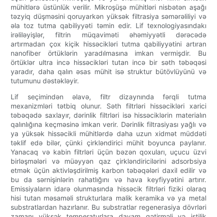
mühitlərə üstünlük verilir. Mikroşüşə mühitləri nisbətən aşağı
təzyiq düşməsini qoruyarkən yüksək filtrasiya səmərəliliyi və
əla toz tutma qabiliyyəti təmin edir. Lif texnologiyasındakı
irəliləyişlər, filtrin müqaviməti əhəmiyyətli dərəcədə
artırmadan çox kiçik hissəcikləri tutma qabiliyyətini artıran
nanofiber örtüklərin yaradılmasına imkan vermişdir. Bu
örtüklər ultra incə hissəcikləri tutan incə bir səth təbəqəsi
yaradır, daha qalın əsas mühit isə struktur bütövlüyünü və
tutumunu dəstəkləyir.
Lif seçimindən əlavə, filtr dizaynında fərqli tutma
mexanizmləri tətbiq olunur. Səth filtrləri hissəcikləri xarici
təbəqədə saxlayır, dərinlik filtrləri isə hissəciklərin materialın
qalınlığına keçməsinə imkan verir. Dərinlik filtrasiyası yağlı və
ya yüksək hissəcikli mühitlərdə daha uzun xidmət müddəti
təklif edə bilər, çünki çirkləndirici mühit boyunca paylanır.
Yanacaq və kabin filtrləri üçün bəzən qoxuları, uçucu üzvi
birləşmələri və müəyyən qaz çirkləndiricilərini adsorbsiya
etmək üçün aktivləşdirilmiş karbon təbəqələri daxil edilir və
bu da sərnişinlərin rahatlığını və hava keyfiyyətini artırır.
Emissiyaların idarə olunmasında hissəcik filtrləri fiziki olaraq
hisi tutan məsaməli strukturlara malik keramika və ya metal
substratlardan hazırlanır. Bu substratlar regenerasiya dövrləri
zamanı yüksək temperaturlara davam gətirməli və istilik