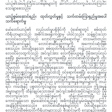
ယာဉ်၏အရေးကြီးသောစနစ်များကို ဆက်လက်ကာကွယ်ပေးကြောင်း
သေချာစေသည်။
ယာဉ်စွမ်းဆောင်ရည်၊ ထုတ်လွှတ်မှုနှင့် သက်တမ်းကြာရှည်မှုအပေါ်
သက်ရောက်မှု
မော်တော်ယာဉ်၏ လည်ပတ်မှုပရိုဖိုင်ကို ပုံဖော်ရာတွင် စစ်ထုတ်
ကိရိယာများသည် အဓိကအခန်းကဏ္ဍမှ ပါဝင်သည်။ သန့်ရှင်းသော
လေဝင်လေထွက်သည် လောင်ကျွမ်းမှုထိရောက်မှု၊ တသမတ်တည်း
ပါဝါပို့ဆောင်မှုနှင့် လောင်စာဆီချွေတာမှုကို အကောင်းဆုံးဖြစ်
စေသည်။ ပိတ်ဆို့နေသော စစ်ထုတ်ကိရိယာဖြင့် ကန့်သတ်ထားသော
လေဝင်လေထွက်သည် အင်ဂျင်အား လေကိုစုပ်ယူရန် ပိုမိုအလုပ်လုပ်
စေပြီး စွမ်းဆောင်ရည်ကို လျော့ကျစေပြီး လောင်စာဆီသုံးစွဲမှုကို တိုး
မြင့်စေနိုင်သည်။ ဆန့်ကျင်ဘက်အနေဖြင့် ဒီဇိုင်းညံ့ဖျင်းခြင်း
သို့မဟုတ် အလွန်အကျွံယိုစိမ့်နေသော စစ်ထုတ်ကိရိယာအိမ်သည်
ညစ်ညမ်းပစ္စည်းများကို အင်ဂျင်ထဲသို့ ဝင်ရောက်စေပြီး ဟောင်းနွမ်းမှု
ကို အရှိန်မြှင့်စေပြီး အချိန်ကြာလာသည်နှင့်အမျှ ဖိသိပ်မှုဆုံးရှုံးခြင်းကို
ဖြစ်စေနိုင်သည်။ ဆီစစ်များသည် ပွတ်တိုက်မှုအမှုန်အမွှားများကို ဘယ်
ရင်၊ ကမ်အုံနှင့် ပစ္စတင်ကွင်းများမှ ဝေးဝေးထားပေးသည်။ ဤအမှုန်
အမွှားများကို ထိန်းချုပ်သောအခါ အင်ဂျင်အစိတ်အပိုင်းများသည် ပိုမို
တင်းကျပ်သော သည်းခံနိုင်စွမ်းကို ထိန်းသိမ်းထားပြီး ပိုမို
ကောင်းမွန်သော စွမ်းဆောင်ရည်နှင့် အဓိကပြုပြင်မွမ်းမံမှုများအကြား
အချိန်ပိုကြာစေသည်။ လောင်စာဆီစနစ်များတွင် ပိတ်ဆို့နေသော
လောင်စာဆီစစ်ထုတ်ကိရိယာများသည် စီးဆင်းမှုကို လျော့နည်းစေပြီး