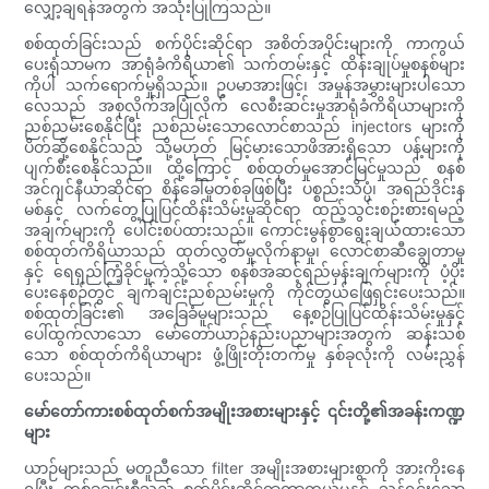
လျှော့ချရန်အတွက် အသုံးပြုကြသည်။
စစ်ထုတ်ခြင်းသည် စက်ပိုင်းဆိုင်ရာ အစိတ်အပိုင်းများကို ကာကွယ်
ပေးရုံသာမက အာရုံခံကိရိယာ၏ သက်တမ်းနှင့် ထိန်းချုပ်မှုစနစ်များ
ကိုပါ သက်ရောက်မှုရှိသည်။ ဥပမာအားဖြင့်၊ အမှုန်အမွှားများပါသော
လေသည် အစုလိုက်အပြုံလိုက် လေစီးဆင်းမှုအာရုံခံကိရိယာများကို
ညစ်ညမ်းစေနိုင်ပြီး ညစ်ညမ်းသောလောင်စာသည် injectors များကို
ပိတ်ဆို့စေနိုင်သည် သို့မဟုတ် မြင့်မားသောဖိအားရှိသော ပန့်များကို
ပျက်စီးစေနိုင်သည်။ ထို့ကြောင့် စစ်ထုတ်မှုအောင်မြင်မှုသည် စနစ်
အင်ဂျင်နီယာဆိုင်ရာ စိန်ခေါ်မှုတစ်ခုဖြစ်ပြီး ပစ္စည်းသိပ္ပံ၊ အရည်ဒိုင်းန
မစ်နှင့် လက်တွေ့ပြုပြင်ထိန်းသိမ်းမှုဆိုင်ရာ ထည့်သွင်းစဉ်းစားရမည့်
အချက်များကို ပေါင်းစပ်ထားသည်။ ကောင်းမွန်စွာရွေးချယ်ထားသော
စစ်ထုတ်ကိရိယာသည် ထုတ်လွှတ်မှုလိုက်နာမှု၊ လောင်စာဆီချွေတာမှု
နှင့် ရေရှည်ကြံ့ခိုင်မှုကဲ့သို့သော စနစ်အဆင့်ရည်မှန်းချက်များကို ပံ့ပိုး
ပေးနေစဉ်တွင် ချက်ချင်းညစ်ညမ်းမှုကို ကိုင်တွယ်ဖြေရှင်းပေးသည်။
စစ်ထုတ်ခြင်း၏ အခြေခံမူများသည် နေ့စဉ်ပြုပြင်ထိန်းသိမ်းမှုနှင့်
ပေါ်ထွက်လာသော မော်တော်ယာဉ်နည်းပညာများအတွက် ဆန်းသစ်
သော စစ်ထုတ်ကိရိယာများ ဖွံ့ဖြိုးတိုးတက်မှု နှစ်ခုလုံးကို လမ်းညွှန်
ပေးသည်။
မော်တော်ကားစစ်ထုတ်စက်အမျိုးအစားများနှင့် ၎င်းတို့၏အခန်းကဏ္ဍ
များ
ယာဉ်များသည် မတူညီသော filter အမျိုးအစားများစွာကို အားကိုးနေ
ရပြီး တစ်ခုချင်းစီသည် စက်ပိုင်းဆိုင်ရာကာကွယ်မှုနှင့် သန့်ရှင်းသော