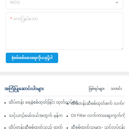
MOQ
ကေြနပ်သော
စုံစမ်းစစ်ဆေးရေးကိုယခုပို့ပါ
အကြံပြုဆောင်းပါးများ
ဖြစ်ရပ်များ
သတင်း
ထိပ်တန်း ရေနံစစ်ထုတ်ခြင်း ထုတ်လုပ်ရေးကုမ္ပဏီများ- ပြည့်စုံသော ခြုံင
ထိပ်တန်းဆီစစ်ထုတ်စက် လက်ကားဖ
သင့်ယာဉ်မော်ဒယ်အတွက် မှန်ကန်သော ဆီစစ်ထုတ်စက်ကို ရွေးချယ်ခြင်း
Oil Filter လက်ကားစျေးကွက်ကို လမ
ထိပ်တန်းဆီစစ်ထုတ်သည့် ထုတ်လုပ်သူများနှင့် ၎င်းတို့၏ ဆန်းသစ်တီ
ဆီစစ်ထုတ်သူများ- သင့်လုပ်ငန်း