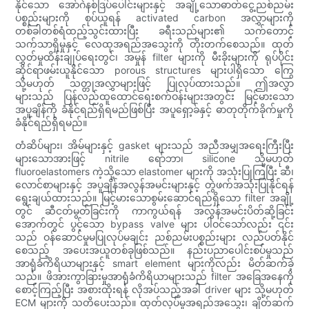
နိုင်သော အော်ဂဲနစ်ဒြပ်ပေါင်းများနှင့် အချို့သောဓာတ်ငွေ့ညစ်ညမ်း
ပစ္စည်းများကို စုပ်ယူရန် activated carbon အလွှာများကို
တစ်ခါတစ်ရံထည့်သွင်းထားပြီး ခရီးသည်များ၏ သက်တောင့်
သက်သာရှိမှုနှင့် လေထုအရည်အသွေးကို တိုးတက်စေသည်။ ထုတ်
လွှတ်မှုထိန်းချုပ်ရေးတွင်၊ အမှုန် filter များကို မီးခိုးများကို ရုပ်ပိုင်း
ဆိုင်ရာဖမ်းယူနိုင်သော porous structures များပါရှိသော ကြွေ
သို့မဟုတ် သတ္တုအလွှာများဖြင့် ပြုလုပ်ထားသည်။ ဤအလွှာ
များသည် ပြန်လည်ထူထောင်ရေးစက်ဝန်းများအတွင်း မြင့်မားသော
အပူချိန်ကို ခံနိုင်ရည်ရှိရမည်ဖြစ်ပြီး အပူရှော့ခ်နှင့် ဓာတုတိုက်ခိုက်မှုကို
ခံနိုင်ရည်ရှိရမည်။
တံဆိပ်များ၊ အိမ်များနှင့် gasket များသည် အညီအမျှအရေးကြီးပြီး
များသောအားဖြင့် nitrile ရော်ဘာ၊ silicone သို့မဟုတ်
fluoroelastomers ကဲ့သို့သော elastomer များကို အသုံးပြုကြပြီး ဆီ၊
လောင်စာများနှင့် အပူချိန်အလွန်အမင်းများနှင့် တွဲဖက်အသုံးပြုနိုင်ရန်
ရွေးချယ်ထားသည်။ မြင့်မားသောစွမ်းဆောင်ရည်ရှိသော filter အချို့
တွင် ဆီငတ်မွတ်ခြင်းကို ကာကွယ်ရန် အလွန်အမင်းပိတ်ဆို့ခြင်း
အောက်တွင် ပွင့်သော bypass valve များ ပါဝင်သော်လည်း ၎င်း
သည် ဝန်ဆောင်မှုမပြုလုပ်မချင်း ညစ်ညမ်းပစ္စည်းများ လည်ပတ်နိုင်
စေသည့် အပေးအယူတစ်ခုဖြစ်သည်။ နည်းပညာပေါင်းစပ်မှုသည်
အာရုံခံကိရိယာများနှင့် smart element များကိုလည်း မိတ်ဆက်ခဲ့
သည်။ ဖိအားကွာခြားမှုအာရုံခံကိရိယာများသည် filter အခြေအနေကို
စောင့်ကြည့်ပြီး အစားထိုးရန် လိုအပ်သည့်အခါ driver များ သို့မဟုတ်
ECM များကို သတိပေးသည်။ ထုတ်လုပ်မှုအရည်အသွေး၊ ချိတ်ဆက်