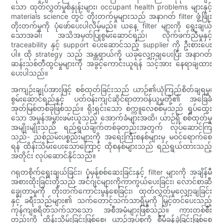
သော ထုတ်လွှတ်မှုစံနှုန်းများ၊ occupant health problems များနှင့်
materials science တွင် တိုးတက်မှုများသည် အနာဂတ် filter ဖွံ့ဖြိုး
တိုးတက်မှုကို ပုံဖော်ပေးပါလိမ့်မည်။ ယနေ့ filter များကို ရွေးချယ်
သောအခါ၊ အသိအမှတ်ပြုစွမ်းဆောင်ရည်၊ လိုက်ဖက်ညီမှုနှင့်
traceability နှင့် support ပေးဆောင်သည့် supplier ကို ဦးစားပေး
ပါ။ ထို strategy သည် အန္တရာယ်ကို ယခုလျှော့ချပေးပြီး အနာဂတ်
ဆန်းသစ်တီထွင်မှုများကို အခွင့်ကောင်းယူရန် သင့်အား နေရာချထား
ပေးပါသည်။
အကျဉ်းချုပ်အားဖြင့် စစ်ထုတ်ခြင်းသည် ယာဉ်၏ယုံကြည်စိတ်ချရမှု၊
စွမ်းဆောင်ရည်နှင့် ပတ်ဝန်းကျင်ဆိုင်ရာတာဝန်ယူမှုတို့၏ အခြေခံ
အုတ်မြစ်တစ်ခုဖြစ်သည်။ ရိုးရှင်းသော စက္ကူလေစစ်မှသည် ရှုပ်ထွေး
သော အမှုန်အမွှားဖမ်းယူသည့် အောက်ခံများအထိ၊ ယာဉ်ရှိ စစ်ထုတ်မှု
အမျိုးမျိုးသည် ရည်ရွယ်ချက်တစ်ခုတည်းအတွက် လုပ်ဆောင်ကြ
သည်- ညစ်ညမ်းပစ္စည်းများကို အရေးကြီးစနစ်များမှ မဝင်ရောက်စေ
ရန် ထိန်းသိမ်းပေးသောကြောင့် ထိုစနစ်များသည် ရည်ရွယ်ထားသည့်
အတိုင်း လုပ်ဆောင်နိုင်သည်။
ဂရုတစိုက်ရွေးချယ်ခြင်း၊ ပုံမှန်စစ်ဆေးခြင်းနှင့် filter များကို အချိန်မီ
အစားထိုးခြင်းတို့သည် အင်ဂျင်များကိုကာကွယ်ပေးခြင်း၊ လောင်စာဆီ
ချွေတာမှုကို တိုးတက်ကောင်းမွန်စေခြင်း၊ ထုတ်လွှတ်မှုလျှော့ချခြင်း
နှင့် ခရီးသည်များ၏ သက်တောင့်သက်သာရှိမှုကို မြှင့်တင်ပေးသည့်
ကုန်ကျစရိတ်သက်သာသော အစီအမံများဖြစ်သည်။ ကားတစ်စီး
တည်းကို ထိန်းသိမ်းခြင်းဖြစ်စေ၊ ယာဉ်အုပ်စုကို စီမံခန့်ခွဲခြင်းဖြစ်စေ