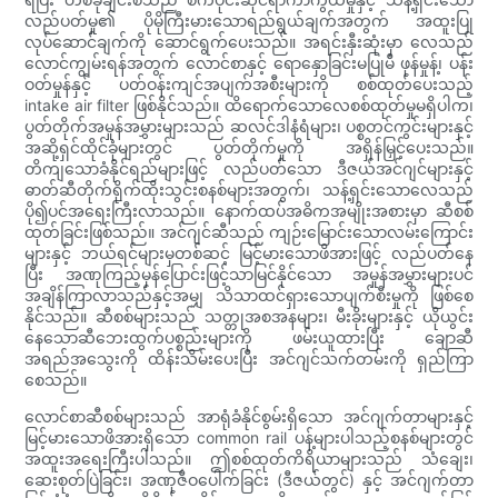
လည်ပတ်မှု၏ ပိုမိုကြီးမားသောရည်ရွယ်ချက်အတွက် အထူးပြု
လုပ်ဆောင်ချက်ကို ဆောင်ရွက်ပေးသည်။ အရင်းနှီးဆုံးမှာ လေသည်
လောင်ကျွမ်းရန်အတွက် လောင်စာနှင့် ရောနှောခြင်းမပြုမီ ဖုန်မှုန့်၊ ပန်း
ဝတ်မှုန်နှင့် ပတ်ဝန်းကျင်အပျက်အစီးများကို စစ်ထုတ်ပေးသည့်
intake air filter ဖြစ်နိုင်သည်။ ထိရောက်သောလေစစ်ထုတ်မှုမရှိပါက၊
ပွတ်တိုက်အမှုန်အမွှားများသည် ဆလင်ဒါနံရံများ၊ ပစ္စတင်ကွင်းများနှင့်
အဆို့ရှင်ထိုင်ခုံများတွင် ပွတ်တိုက်မှုကို အရှိန်မြှင့်ပေးသည်။
တိကျသောခံနိုင်ရည်များဖြင့် လည်ပတ်သော ဒီဇယ်အင်ဂျင်များနှင့်
ဓာတ်ဆီတိုက်ရိုက်ထိုးသွင်းစနစ်များအတွက်၊ သန့်ရှင်းသောလေသည်
ပို၍ပင်အရေးကြီးလာသည်။ နောက်ထပ်အဓိကအမျိုးအစားမှာ ဆီစစ်
ထုတ်ခြင်းဖြစ်သည်။ အင်ဂျင်ဆီသည် ကျဉ်းမြောင်းသောလမ်းကြောင်း
များနှင့် ဘယ်ရင်များမှတစ်ဆင့် မြင့်မားသောဖိအားဖြင့် လည်ပတ်နေ
ပြီး အဏုကြည့်မှန်ပြောင်းဖြင့်သာမြင်နိုင်သော အမှုန်အမွှားများပင်
အချိန်ကြာလာသည်နှင့်အမျှ သိသာထင်ရှားသောပျက်စီးမှုကို ဖြစ်စေ
နိုင်သည်။ ဆီစစ်များသည် သတ္တုအစအနများ၊ မီးခိုးများနှင့် ယိုယွင်း
နေသောဆီဘေးထွက်ပစ္စည်းများကို ဖမ်းယူထားပြီး ချောဆီ
အရည်အသွေးကို ထိန်းသိမ်းပေးပြီး အင်ဂျင်သက်တမ်းကို ရှည်ကြာ
စေသည်။
လောင်စာဆီစစ်များသည် အာရုံခံနိုင်စွမ်းရှိသော အင်ဂျက်တာများနှင့်
မြင့်မားသောဖိအားရှိသော common rail ပန့်များပါသည့်စနစ်များတွင်
အထူးအရေးကြီးပါသည်။ ဤစစ်ထုတ်ကိရိယာများသည် သံချေး၊
ဆေးစုတ်ပြဲခြင်း၊ အဏုဇီဝပေါက်ခြင်း (ဒီဇယ်တွင်) နှင့် အင်ဂျက်တာ