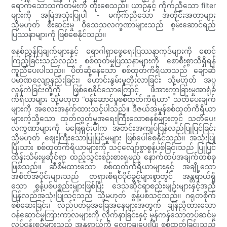
ရောက်သောသက်တမ်းကို တိုးစေသည်။ ယာဉ်နှင့် ကိုက်ညီသော filter
များကို အမြဲအသုံးပြုပါ - မကိုက်ညီသော အတိုင်းအတာများ
သို့မဟုတ် စီးဆင်းမှု ဝိသေသလက္ခဏာများသည် စွမ်းဆောင်ရည်
ပြဿနာများကို ဖြစ်စေနိုင်သည်။
စနစ်ညွှန်ပြချက်များနှင့် ရောဂါရှာဖွေရေးပြဿနာကုဒ်များကို စောင့်
ကြည့်ခြင်းသည်လည်း စစ်ထုတ်မှုပြဿနာများကို စောစီးစွာသိရှိရန်
ကူညီပေးပါသည်။ ပိတ်ဆို့နေသော စစ်ထုတ်ကိရိယာသည် ချောဆီ
ပမာဏလျော့နည်းခြင်း၊ ဟောင်းနွမ်းမှုတိုးလာခြင်း သို့မဟုတ် အပူ
လွန်ကဲခြင်းတို့ကို ဖြစ်စေနိုင်သောကြောင့် ဖိအားကွာခြားမှုအာရုံခံ
ကိရိယာများ သို့မဟုတ် “ဝန်ဆောင်မှုစစ်ထုတ်ကိရိယာ” သတိပေးချက်
များကို အလေးအနက်ထားသင့်ပါသည်။ ဒီဇယ်အမှုန်စစ်ထုတ်ကိရိယာ
များကဲ့သို့သော ထုတ်လွှတ်မှုအရေးကြီးသောစနစ်များတွင် သတိပေး
လက္ခဏာများကို မဖြေရှင်းပါက အတင်းအကျပ်ပြန်လည်ပြုပြင်ခြင်း
သို့မဟုတ် စျေးကြီးသောပြုပြင်မှုများ ဖြစ်ပေါ်စေနိုင်သည်။ အသုံးပြု
ပြီးသား စစ်ထုတ်ကိရိယာများကို သင့်လျော်စွာစွန့်ပစ်ခြင်းသည် ပြုပြင်
ထိန်းသိမ်းမှုဆိုင်ရာ ထည့်သွင်းစဉ်းစားရမည့် နောက်ထပ်အချက်တစ်ခု
ဖြစ်သည်။ ဆီစိမ်ထားသော စစ်ထုတ်ကိရိယာများနှင့် အချို့သော
အစိတ်အပိုင်းများသည် တရားစီရင်ပိုင်ခွင့်များစွာတွင် အန္တရာယ်ရှိ
သော စွန့်ပစ်ပစ္စည်းများဖြစ်ပြီး ဒေသဆိုင်ရာစည်းမျဉ်းများနှင့်အညီ
ပြန်လည်အသုံးပြုသင့်သည် သို့မဟုတ် စွန့်ပစ်သင့်သည်။ ဂရုတစိုက်
စစ်ဆေးခြင်း၊ လည်ပတ်မှုအခြေအနေများအတွက် ချိန်ညှိထားသော
ဝန်ဆောင်မှုကြားကာလများကို လိုက်နာခြင်းနှင့် မှန်ကန်သောတပ်ဆင်မှု
လုပ်ငန်းစဉ်များသည် အန္တရာယ်ကို လျှော့ချပေးပြီး စစ်ထုတ်ခြင်းသည်