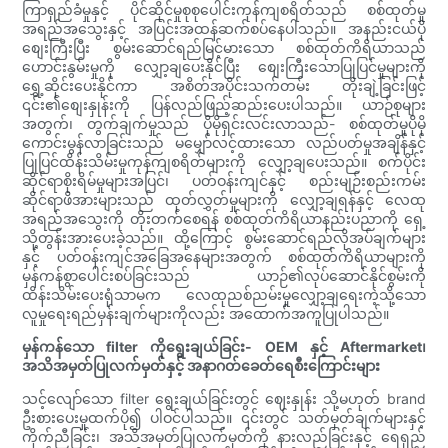
ကြာရှည်ခံမှုနှင့် ပိုင်ဆိုင်မှုစုစုပေါင်းကုန်ကျစရိတ်သည် စစ်ထုတ်မှု
အရည်အသွေးနှင့် အပြင်းအထန်ဆက်စပ်နေပါသည်။ အနည်းငယ်ပို
စျေးကြီးပြီး စွမ်းဆောင်ရည်မြင့်မားသော စစ်ထုတ်ကိရိယာသည်
ဟောင်းနွမ်းမှုကို လျှော့ချပေးနိုင်ပြီး စျေးကြီးသောပြုပြင်မှုများကို
ရွှေ့ဆိုင်းပေးနိုင်ကာ အစိတ်အပိုင်းသက်တမ်း တိုးချဲ့ခြင်းဖြင့်
၎င်း၏စျေးနှုန်းကို ပြန်လည်ဖြည့်ဆည်းပေးပါသည်။ ယာဉ်စုများ
အတွက်၊ တွက်ချက်မှုသည် ပိုမိုရှင်းလင်းလာသည်- စစ်ထုတ်မှုပိုမို
ကောင်းမွန်လာခြင်းသည် မမျှော်လင့်ထားသော လည်ပတ်မှုအချိန်နှင့်
ပြုပြင်ထိန်းသိမ်းမှုကုန်ကျစရိတ်များကို လျှော့ချပေးသည်။ စက်ပိုင်း
ဆိုင်ရာစိုးရိမ်မှုများအပြင်၊ ပတ်ဝန်းကျင်နှင့် စည်းမျဉ်းစည်းကမ်း
ဆိုင်ရာဖိအားများသည် ထုတ်လွှတ်မှုများကို လျှော့ချရန်နှင့် လေထု
အရည်အသွေးကို တိုးတက်စေရန် စစ်ထုတ်ကိရိယာနည်းပညာကို ရှေ့
သို့တွန်းအားပေးခဲ့သည်။ ထို့ကြောင့် စွမ်းဆောင်ရည်လိုအပ်ချက်များ
နှင့် ပတ်ဝန်းကျင်အခြေအနေများအတွက် စစ်ထုတ်ကိရိယာများကို
မှန်ကန်စွာပေါင်းစပ်ခြင်းသည် ယာဉ်၏လုပ်ဆောင်နိုင်စွမ်းကို
ထိန်းသိမ်းပေးရုံသာမက လေထုညစ်ညမ်းမှုလျှော့ချရေးကဲ့သို့သော
လူမှုရေးရည်မှန်းချက်များကိုလည်း အထောက်အကူပြုပါသည်။
မှန်ကန်သော filter ကိုရွေးချယ်ခြင်း- OEM နှင့် Aftermarket၊
အသိအမှတ်ပြုလက်မှတ်နှင့် အနာဂတ်ခေတ်ရေစီးကြောင်းများ
သင့်လျော်သော filter ရွေးချယ်ခြင်းတွင် ဈေးနှုန်း သို့မဟုတ် brand
ဦးစားပေးမှုထက်ပို၍ ပါဝင်ပါသည်။ ၎င်းတွင် သတ်မှတ်ချက်များနှင့်
ကိုက်ညီခြင်း၊ အသိအမှတ်ပြုလက်မှတ်ကို နားလည်ခြင်းနှင့် ရေရှည်