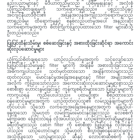
နည်းပညာများနှင့် မီဒီယာတူညီမှုသည် ယိုစိမ့်မှုနှုန်းနှင့် အလုံးစုံ
ယုံကြည်စိတ်ချရမှုကို သက်ရောက်မှုရှိသည်။ ပစ္စည်းသိပ္ပံနှင့်
အင်ဂျင်နီယာဒီဇိုင်း၏ အပြန်အလှန်အကျိုးသက်ရောက်မှုသည်
တာရှည်ခံမှု၊ ထိရောက်မှုနှင့် စနစ်လည်ပတ်မှုအပေါ် အနည်းဆုံး
သက်ရောက်မှုအတွက် စိတ်ကြိုက်ပြုလုပ်ထားသော filter များဆီသို့
ဦးတည်စေသည်။
ပြုပြင်ထိန်းသိမ်းမှု၊ စစ်ဆေးခြင်းနှင့် အစားထိုးခြင်းဆိုင်ရာ အကောင်း
ဆုံးလုပ်ဆောင်မှုများ
ယုံကြည်စိတ်ချရသော ယာဉ်လည်ပတ်မှုအတွက် သင့်လျော်သော
ပြုပြင်ထိန်းသိမ်းမှုနှင့် filter များကို အချိန်မီ အစားထိုးခြင်းသည်
အဓိကကျပါသည်။ သတ်မှတ်ထားသော အချိန်ကာလများသည်
ထုတ်လုပ်သူ၊ မောင်းနှင်မှုအခြေအနေများနှင့် filter အမျိုးအစား
အလိုက် ကွဲပြားသော်လည်း၊ အကောင်းဆုံးလုပ်ဆောင်မှုများစွာသည်
စောစီးစွာ ဟောင်းနွမ်းခြင်းနှင့် ကုန်ကျစရိတ်များသော ပြုပြင်မှုများကို
ကာကွယ်ရန် ကူညီပေးပါသည်။ ပထမဦးစွာ၊ စီစဉ်ထားသော
ဝန်ဆောင်မှုများအတွက် ယာဉ်ထုတ်လုပ်သူ၏ လမ်းညွှန်ချက်များကို
တိုင်ပင်ပါ၊ သို့သော် လက်တွေ့အခြေအနေများအတွက် ချိန်ညှိပါ-
ဖုန်ထူသော သို့မဟုတ် လမ်းကြမ်းမောင်းနှင်ခြင်းသည် လေစစ်ကို
မကြာခဏ ပြောင်းလဲရန် လိုအပ်ပါသည်။ ယာဉ်ကြောပိတ်ဆို့မှုများနှင့်
ခရီးတိုများသည် cabin filter ကို စောစီးစွာ ပြုပြင်ရန် လိုအပ်နိုင်
ပါသည်။ ယာဉ်ဟောင်းများ သို့မဟုတ် စီးပွားဖြစ်ဝန်ဆောင်မှုတွင်
အသုံးပြုသော ယာဉ်များသည် ဆီနှင့် လောင်စာဆီစစ်ကို ပိုမို