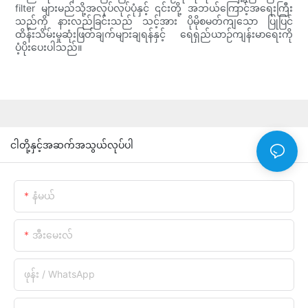
filter များမည်သို့အလုပ်လုပ်ပုံနှင့် ၎င်းတို့ အဘယ်ကြောင့်အရေးကြီး
သည်ကို နားလည်ခြင်းသည် သင့်အား ပိုမိုစမတ်ကျသော ပြုပြင်
ထိန်းသိမ်းမှုဆုံးဖြတ်ချက်များချရန်နှင့် ရေရှည်ယာဉ်ကျန်းမာရေးကို
ပံ့ပိုးပေးပါသည်။
ငါတို့နှင့်အဆက်အသွယ်လုပ်ပါ
နံမယ်
အီးမေးလ်
ဖုန်း / WhatsApp