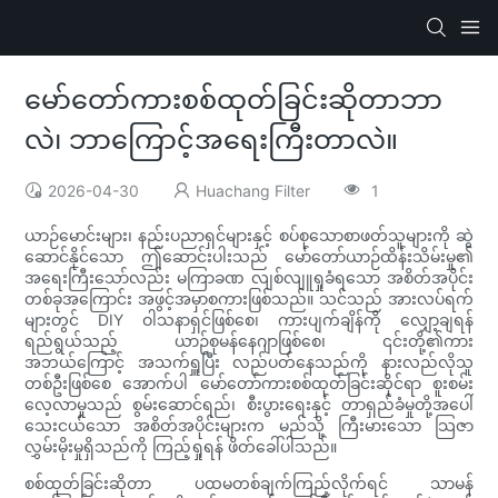
မော်တော်ကားစစ်ထုတ်ခြင်းဆိုတာဘာ
လဲ၊ ဘာကြောင့်အရေးကြီးတာလဲ။
2026-04-30
Huachang Filter
1
ယာဉ်မောင်းများ၊ နည်းပညာရှင်များနှင့် စပ်စုသောစာဖတ်သူများကို ဆွဲ
ဆောင်နိုင်သော ဤဆောင်းပါးသည် မော်တော်ယာဉ်ထိန်းသိမ်းမှု၏
အရေးကြီးသော်လည်း မကြာခဏ လျစ်လျူရှုခံရသော အစိတ်အပိုင်း
တစ်ခုအကြောင်း အဖွင့်အမှာစကားဖြစ်သည်။ သင်သည် အားလပ်ရက်
များတွင် DIY ဝါသနာရှင်ဖြစ်စေ၊ ကားပျက်ချိန်ကို လျှော့ချရန်
ရည်ရွယ်သည့် ယာဉ်စုမန်နေဂျာဖြစ်စေ၊ ၎င်းတို့၏ကား
အဘယ်ကြောင့် အသက်ရှူပြီး လည်ပတ်နေသည်ကို နားလည်လိုသူ
တစ်ဦးဖြစ်စေ အောက်ပါ မော်တော်ကားစစ်ထုတ်ခြင်းဆိုင်ရာ စူးစမ်း
လေ့လာမှုသည် စွမ်းဆောင်ရည်၊ စီးပွားရေးနှင့် တာရှည်ခံမှုတို့အပေါ်
သေးငယ်သော အစိတ်အပိုင်းများက မည်သို့ ကြီးမားသော သြဇာ
လွှမ်းမိုးမှုရှိသည်ကို ကြည့်ရှုရန် ဖိတ်ခေါ်ပါသည်။
စစ်ထုတ်ခြင်းဆိုတာ ပထမတစ်ချက်ကြည့်လိုက်ရင် သာမန်