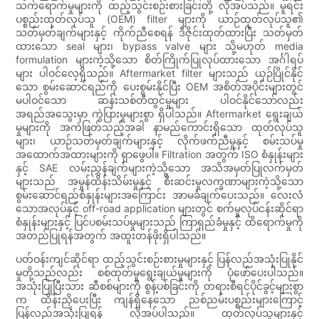
သက်ရောက်မှုများကို ထည့်သွင်းစဉ်းစားခြင်းတို့ လိုအပ်သည်။ မူရင်း
ပစ္စည်းထုတ်လုပ်သူ (OEM) filter များကို ယာဉ်ထုတ်လုပ်သူ၏
သတ်မှတ်ချက်များနှင့် ကိုက်ညီစေရန် ဒီဇိုင်းထုတ်ထားပြီး သတ်မှတ်
ထားသော seal များ၊ bypass valve များ သို့မဟုတ် media
formulation များကဲ့သို့သော စိတ်ကြိုက်ပြုလုပ်ထားသော အင်္ဂါရပ်
များ ပါဝင်လေ့ရှိသည်။ Aftermarket filter များသည် ယှဉ်ပြိုင်နိုင်
သော စွမ်းဆောင်ရည်ကို ပေးစွမ်းနိုင်ပြီး OEM အစိတ်အပိုင်းများတွင်
မပါဝင်သော ဆန်းသစ်တီထွင်မှုများ ပါဝင်နိုင်သော်လည်း
အရည်အသွေးမှာ ကွဲပြားမှုများစွာ ရှိပါသည်။ Aftermarket ရွေးချယ်
မှုများကို အကဲဖြတ်သည့်အခါ နာမည်ကောင်းရှိသော ထုတ်လုပ်သူ
များ၊ ယာဉ်သတ်မှတ်ချက်များနှင့် လိုက်ဖက်ညီမှုနှင့် စမ်းသပ်မှု
အထောက်အထားများကို ရှာဖွေပါ။ Filtration အတွက် ISO စံနှုန်းများ
နှင့် SAE လမ်းညွှန်ချက်များကဲ့သို့သော အသိအမှတ်ပြုလက်မှတ်
များသည် အမှုန်ထိန်းသိမ်းမှုနှင့် စီးဆင်းမှုလက္ခဏာများကဲ့သို့သော
စွမ်းဆောင်ရည်စံနှုန်းများအကြောင်း အာမခံချက်ပေးသည်။ လေးလံ
သောအလုပ်နှင့် off-road application များတွင် စက်မှုလုပ်ငန်းဆိုင်ရာ
စံနှုန်းများနှင့် ပြင်ပစမ်းသပ်မှုများသည် ကြာရှည်ခံမှုနှင့် ထိရောက်မှုကို
အတည်ပြုရန်အတွက် အထူးတန်ဖိုးရှိပါသည်။
ပတ်ဝန်းကျင်ဆိုင်ရာ ထည့်သွင်းစဉ်းစားမှုများနှင့် ပြန်လည်အသုံးပြုနိုင်
မှုတို့သည်လည်း စစ်ထုတ်မှုရွေးချယ်မှုများကို ပုံဖော်ပေးပါသည်။
အသုံးပြုပြီးသား ဆီစစ်များကို စွန့်ပစ်ခြင်းကို တရားစီရင်ပိုင်ခွင့်များစွာ
က ထိန်းညှိပေးပြီး ကျန်ရှိနေသော ညစ်ညမ်းပစ္စည်းများကြောင့်
ပြန်လည်အသုံးပြုရန် လိုအပ်ပါသည်။ ထုတ်လုပ်သူများနှင့်