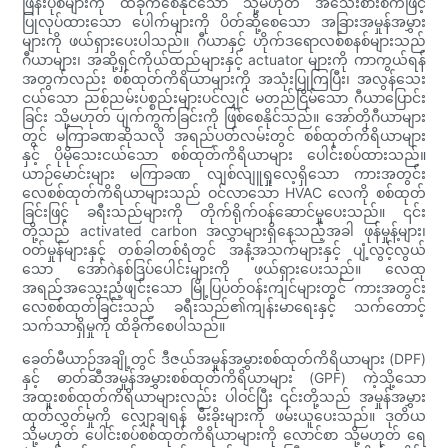
ဖြန်းပုံစံများကို ထိခိုက်စေနိုင်သော သို့မဟုတ် အသေးစားစက်ဖြင့်
ပြုလုပ်ထားသော ပေါက်များကို ပိတ်ဆို့စေသော အခြားအမှုန်အမွှား
များကို ဖယ်ရှားပေးပါသည်။ ဂီယာနှင့် ဟိုက်ဒရောလစ်စနစ်များသည်
ဂီယာများ၊ အဆို့ရှင်ကိုယ်ထည်များနှင့် actuator များကို ကာကွယ်ရန်
အတွက်လည်း စစ်ထုတ်ကိရိယာများကို အသုံးပြုကြပြီး၊ အလွန်သေး
ငယ်သော ညစ်ညမ်းပစ္စည်းများပင်လျှင် မတည်ငြိမ်သော ဂီယာပြောင်း
ခြင်း သို့မဟုတ် ပျက်ကွက်ခြင်းကို ဖြစ်စေနိုင်သည်။ အော်တိုဂီယာများ
တွင် မကြာခဏဆိုသလို အရည်ပတ်လမ်းတွင် စစ်ထုတ်ကိရိယာများ
နှင့် ပိုမိုသေးငယ်သော စစ်ထုတ်ကိရိယာများ ပေါင်းစပ်ထားသည်။
ယာဉ်မောင်းများ မကြာခဏ လျစ်လျူရှုလေ့ရှိသော ကားအတွင်း
လေစစ်ထုတ်ကိရိယာများသည် ဝင်လာသော HVAC လေကို စစ်ထုတ်
ခြင်းဖြင့် ခရီးသည်များကို တိုက်ရိုက်ဝန်ဆောင်မှုပေးသည်။ ၎င်း
တို့သည် activated carbon အလွှာများရှိနေသည့်အခါ ဖုန်မှုန့်များ၊
ဝတ်မှုန်များနှင့် တစ်ခါတစ်ရံတွင် အနံ့အသက်များနှင့် ပျံ့လွင့်လွယ်
သော အော်ဂဲနစ်ဒြပ်ပေါင်းများကို ဖယ်ရှားပေးသည်။ လေထု
အရည်အသွေးညံ့ဖျင်းသော မြို့ပြပတ်ဝန်းကျင်များတွင် ကားအတွင်း
လေစစ်ထုတ်ခြင်းသည် ခရီးသည်၏ကျန်းမာရေးနှင့် သက်တောင့်
သက်သာရှိမှုကို ထိခိုက်စေပါသည်။
ခေတ်မီယာဉ်အချို့တွင် ဒီဇယ်အမှုန်အမွှားစစ်ထုတ်ကိရိယာများ (DPF)
နှင့် ဓာတ်ဆီအမှုန်အမွှားစစ်ထုတ်ကိရိယာများ (GPF) ကဲ့သို့သော
အထူးစစ်ထုတ်ကိရိယာများလည်း ပါဝင်ပြီး ၎င်းတို့သည် အမှုန်အမွှား
ထုတ်လွှတ်မှုကို လျှော့ချရန် မီးခိုးများကို ဖမ်းယူပေးသည်။ ဒုတိယ
သို့မဟုတ် ပေါင်းစပ်စစ်ထုတ်ကိရိယာများကို လောင်စာ သို့မဟုတ် ရေ