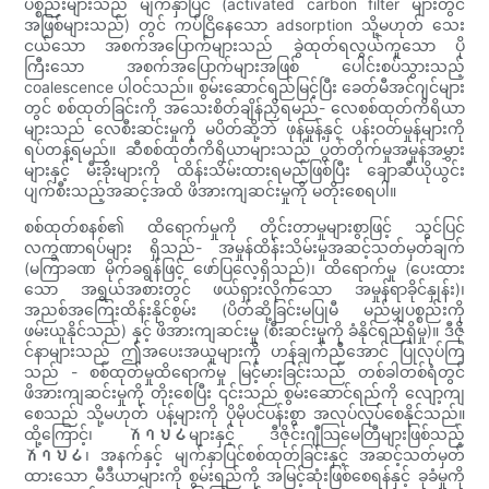
ပစ္စည်းများသည် မျက်နှာပြင် (activated carbon filter များတွင်
အဖြစ်များသည်) တွင် ကပ်ငြိနေသော adsorption သို့မဟုတ် သေး
ငယ်သော အစက်အပြောက်များသည် ခွဲထုတ်ရလွယ်ကူသော ပို
ကြီးသော အစက်အပြောက်များအဖြစ် ပေါင်းစပ်သွားသည့်
coalescence ပါဝင်သည်။ စွမ်းဆောင်ရည်မြင့်ပြီး ခေတ်မီအင်ဂျင်များ
တွင် စစ်ထုတ်ခြင်းကို အသေးစိတ်ချိန်ညှိရမည်- လေစစ်ထုတ်ကိရိယာ
များသည် လေစီးဆင်းမှုကို မပိတ်ဆို့ဘဲ ဖုန်မှုန့်နှင့် ပန်းဝတ်မှုန်များကို
ရပ်တန့်ရမည်။ ဆီစစ်ထုတ်ကိရိယာများသည် ပွတ်တိုက်မှုအမှုန်အမွှား
များနှင့် မီးခိုးများကို ထိန်းသိမ်းထားရမည်ဖြစ်ပြီး ချောဆီယိုယွင်း
ပျက်စီးသည့်အဆင့်အထိ ဖိအားကျဆင်းမှုကို မတိုးစေရပါ။
စစ်ထုတ်စနစ်၏ ထိရောက်မှုကို တိုင်းတာမှုများစွာဖြင့် သွင်ပြင်
လက္ခဏာရပ်များ ရှိသည်- အမှုန်ထိန်းသိမ်းမှုအဆင့်သတ်မှတ်ချက်
(မကြာခဏ မိုက်ခရွန်ဖြင့် ဖော်ပြလေ့ရှိသည်)၊ ထိရောက်မှု (ပေးထား
သော အရွယ်အစားတွင် ဖယ်ရှားလိုက်သော အမှုန်ရာခိုင်နှုန်း)၊
အညစ်အကြေးထိန်းနိုင်စွမ်း (ပိတ်ဆို့ခြင်းမပြုမီ မည်မျှပစ္စည်းကို
ဖမ်းယူနိုင်သည်) နှင့် ဖိအားကျဆင်းမှု (စီးဆင်းမှုကို ခံနိုင်ရည်ရှိမှု)။ ဒီဇို
င်နာများသည် ဤအပေးအယူများကို ဟန်ချက်ညီအောင် ပြုလုပ်ကြ
သည် - စစ်ထုတ်မှုထိရောက်မှု မြင့်မားခြင်းသည် တစ်ခါတစ်ရံတွင်
ဖိအားကျဆင်းမှုကို တိုးစေပြီး ၎င်းသည် စွမ်းဆောင်ရည်ကို လျော့ကျ
စေသည် သို့မဟုတ် ပန့်များကို ပိုမိုပင်ပန်းစွာ အလုပ်လုပ်စေနိုင်သည်။
ထို့ကြောင့်၊ ሽባህሪများနှင့် ဒီဇိုင်းဂျီသြမေတြီများဖြစ်သည့်
ሽባህሪ၊ အနက်နှင့် မျက်နှာပြင်စစ်ထုတ်ခြင်းနှင့် အဆင့်သတ်မှတ်
ထားသော မီဒီယာများကို စွမ်းရည်ကို အမြင့်ဆုံးဖြစ်စေရန်နှင့် ခုခံမှုကို