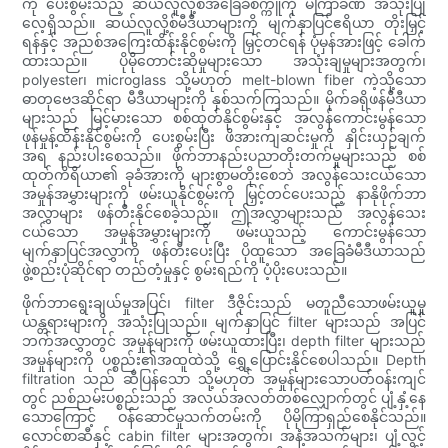
ကို ပေးစွမ်းသည့် ဆယ်လူလို့စ်အခြေခံစက္ကူကို မကြာခဏ အသုံးပြု
လေ့ရှိသည်။ ဆယ်လူလို့စ်မီဒီယာများကို မျက်နှာပြင်ဧရိယာ တိုးမြှင့်
ရန်နှင့် အညစ်အကြေးထိန်းနိုင်စွမ်းကို မြှင့်တင်ရန် ပုံမှန်အားဖြင့် ခေါက်
ထားသည်။ ပိုမိုတောင်းဆိုမှုများသော အသုံးချမှုများအတွက်၊
polyester၊ microglass သို့မဟုတ် melt-blown fiber ကဲ့သို့သော
ဓာတုဗေဒဆိုင်ရာ မီဒီယာများကို နှစ်သက်ကြသည်။ မိုက်ခရိုဖန်မီဒီယာ
များသည် မြင့်မားသော စစ်ထုတ်နိုင်စွမ်းနှင့် အလွန်ကောင်းမွန်သော
ဖုန်မှုန့်ထိန်းနိုင်စွမ်းကို ပေးစွမ်းပြီး ဖိအားကျဆင်းမှုကို နှိုင်းယှဉ်ချက်
အရ နည်းပါးစေသည်။ ဖိုက်ဘာနည်းပညာတိုးတက်မှုများသည် စစ်
ထုတ်ကိရိယာ၏ ခုခံအားကို များစွာမတိုးစေဘဲ အလွန်သေးငယ်သော
အမှုန်အမွှားများကို ဖမ်းယူနိုင်စွမ်းကို မြှင့်တင်ပေးသည့် နာနိုဖိုက်ဘာ
အလွှာများ ဖန်တီးနိုင်စေခဲ့သည်။ ဤအလွှာများသည် အလွန်သေး
ငယ်သော အမှုန်အမွှားများကို ဖမ်းယူသည့် ကောင်းမွန်သော
မျက်နှာပြင်အလွှာကို ဖန်တီးပေးပြီး ပိုထူသော အခြေခံမီဒီယာသည်
ဖွဲ့စည်းပုံဆိုင်ရာ တည်တံ့မှုနှင့် စွမ်းရည်ကို ပံ့ပိုးပေးသည်။
ဖိုက်ဘာရွေးချယ်မှုအပြင်၊ filter ဒီဇိုင်းသည် မတူညီသောဖမ်းယူမှု
ယန္တရားများကို အသုံးပြုသည်။ မျက်နှာပြင် filter များသည် အပြင်
ဘက်အလွှာတွင် အမှုန်များကို ဖမ်းယူထားပြီး၊ depth filter များသည်
အမှုန်များကို ပစ္စည်း၏အထူထဲသို့ ရွှေ့ပြောင်းနိုင်စေပါသည်။ Depth
filtration သည် ဆီပြန်သော သို့မဟုတ် အမှုန်များသောပတ်ဝန်းကျင်
တွင် ညစ်ညမ်းပစ္စည်းသည် အလယ်အလတ်တစ်လျှောက်တွင် ပျံ့နှံ့နေ
သောကြောင့် ဝန်ဆောင်မှုသက်တမ်းကို ပိုမိုကြာရှည်စေနိုင်သည်။
လောင်စာဆီနှင့် cabin filter များအတွက်၊ အနံ့အသက်များ၊ ပျံ့လွင့်