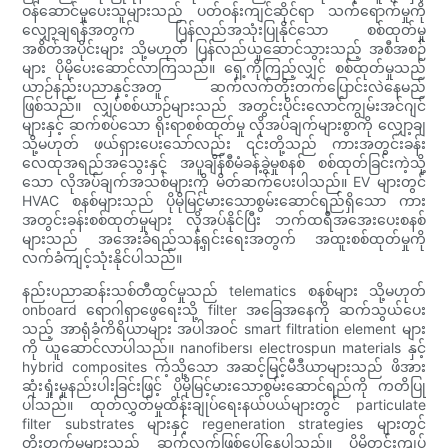
ဝန်ဆောင်မှုပေးသူများသည် ပတ်ဝန်းကျင်ဆိုင်ရာ သက်ရောက်မှုကို
လျှော့ချရန်အတွက် ပြန်လည်အသုံးပြုနိုင်သော စစ်ထုတ်မှု
အစိတ်အပိုင်းများ သို့မဟုတ် ပြန်လည်ယူဆောင်သွားသည့် အစီအစဉ်
များ ပိုမိုပေးဆောင်လာကြသည်။ ရှေ့ကိုကြည့်လျှင် စစ်ထုတ်မှုသည်
ယာဉ်နည်းပညာနှင့်အတူ ဆက်လက်တိုးတက်ပြောင်းလဲနေမည်
ဖြစ်သည်။ လျှပ်စစ်ယာဉ်များသည် အတွင်းပိုင်းလောင်ကျွမ်းအင်ဂျင်
များနှင့် ဆက်စပ်သော ရိုးရာစစ်ထုတ်မှု လိုအပ်ချက်များစွာကို လျှော့ချ
သို့မဟုတ် ဖယ်ရှားပေးသော်လည်း ၎င်းတို့သည် ကားအတွင်းခန်း
လေထုအရည်အသွေးနှင့် အပူချိန်စီမံခန့်ခွဲမှုစနစ် စစ်ထုတ်ခြင်းကဲ့သို့
သော လိုအပ်ချက်အသစ်များကို မိတ်ဆက်ပေးပါသည်။ EV များတွင်
HVAC စနစ်များသည် ပိုမိုမြင့်မားသောစွမ်းဆောင်ရည်ရှိသော ကား
အတွင်းခန်းစစ်ထုတ်မှုများ လိုအပ်နိုင်ပြီး ဘက်ထရီအအေးပေးစနစ်
များသည် အအေးခံရည်သန့်ရှင်းရေးအတွက် အထူးစစ်ထုတ်မှုကို
လက်ခံကျင့်သုံးနိုင်ပါသည်။
နည်းပညာဆန်းသစ်တီထွင်မှုသည် telematics စနစ်များ သို့မဟုတ်
onboard ရောဂါရှာဖွေရေးသို့ filter အခြေအနေကို ဆက်သွယ်ပေး
သည့် အာရုံခံကိရိယာများ အပါအဝင် smart filtration element များ
ကို ယူဆောင်လာပါသည်။ nanofibers၊ electrospun materials နှင့်
hybrid composites ကဲ့သို့သော အဆင့်မြင့်မီဒီယာများသည် ဖိအား
ဆုံးရှုံးမှုနည်းပါးခြင်းဖြင့် ပိုမိုမြင့်မားသောစွမ်းဆောင်ရည်ကို ကတိပြု
ပါသည်။ ထုတ်လွှတ်မှုထိန်းချုပ်ရေးနယ်ပယ်များတွင် particulate
filter substrates များနှင့် regeneration strategies များတွင်
တိုးတက်မှုများသည် ဆက်လက်ဖြစ်ပေါ်နေပါသည်။ ပိုမိုတင်းကျပ်