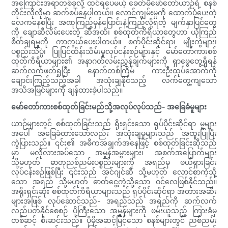
အကြောင်းအရာတစ်ခုလို့ ထင်ရပေမယ့် ခေတ်မီမော်တော်ယာဉ်ရဲ့ စနစ်
တိုင်းလိုလိုမှာ ဆက်စပ်နေပါတယ်။ လောင်ကျွမ်းမှုကို ထောက်ပံ့ပေးတဲ့
လေကနေစပြီး အဏုကြည့်မှန်ပြောင်းနဲ့ကြည့်လို့ရတဲ့ မျက်နှာပြင်တွေ
ကို ချောဆီလိမ်းပေးတဲ့ ဆီအထိ၊ စစ်ထုတ်ကိရိယာတွေဟာ ယုံကြည်
စိတ်ချရမှုကို ကာကွယ်ပေးပါတယ်။ စက်ပိုင်းဆိုင်ရာ၊ မျိုးကွဲများ၊
ပစ္စည်းသိပ္ပံ၊ ပြုပြင်ထိန်းသိမ်းမှုလုပ်ငန်းစဉ်များနှင့် မော်တော်ကားစစ်
ထုတ်ကိရိယာများ၏ အနာဂတ်လမ်းညွှန်ချက်များကို ရှာဖွေတွေ့ရှိရန်
ဆက်လက်ဖတ်ရှုပြီး နောက်တစ်ကြိမ် ကားဦးထုပ်အောက်ကို
ချောင်းကြည့်သည့်အခါ အသုံးချနိုင်သည့် လက်တွေ့ကျသော
အသိအမြင်များကို ချန်ထားခဲ့ပါသည်။
မော်တော်ကားစစ်ထုတ်ခြင်းမည်သို့အလုပ်လုပ်သည်- အခြေခံမူများ
ယာဉ်များတွင် စစ်ထုတ်ခြင်းသည် ရိုးရှင်းသော ရုပ်ပိုင်းဆိုင်ရာ မူများ
အပေါ် အခြေခံထားသော်လည်း အသုံးချမှုများသည် အထူးပြုပြီး
ကွဲပြားသည်။ ၎င်း၏ အဓိကအချက်အနေဖြင့် စစ်ထုတ်ခြင်းဆိုသည်
မှာ မလိုလားအပ်သော အမှုန်အမွှားများ၊ အစက်အပြောက်များ
သို့မဟုတ် ဓာတုညစ်ညမ်းပစ္စည်းများကို အရည်မှ ဖယ်ရှားခြင်း
လုပ်ငန်းစဉ်ဖြစ်ပြီး ၎င်းသည် အင်ဂျင်ဆီ သို့မဟုတ် လောင်စာကဲ့သို့
သော အရည် သို့မဟုတ် ဓာတ်ငွေ့ကဲ့သို့သော ဝင်လေဖြစ်နိုင်သည်။
အရိုးရှင်းဆုံး စစ်ထုတ်ကိရိယာများသည် ရုပ်ပိုင်းဆိုင်ရာ အတားအဆီး
များအဖြစ် လုပ်ဆောင်သည်- အရည်သည် အရည်ကို ဆက်လက်
လည်ပတ်နိုင်စေစဉ် ပိုကြီးသော အမှုန်များကို ဖမ်းယူသည့် ကြားခံမှ
တစ်ဆင့် စီးဆင်းသည်။ ပိုမိုအဆင့်မြင့်သော စနစ်များတွင် ညစ်ညမ်း