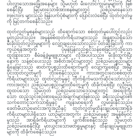
ပါးလွှာသောအခြေအနေများ သို့မဟုတ် မီးလောင်ကျွမ်းမှုများကို ဖြစ်
စေနိုင်ပြီး မြင့်မားသောဖိအားစနစ်များတွင် ညစ်ညမ်းနေသော
injectors များသည် ဖြန်းပက်ပုံစံများကို ပြောင်းလဲစေပြီး ထုတ်လွှတ်မှု
ကို မြင့်တက်စေနိုင်သည်။
ထုတ်လွှတ်မှုစနစ်များသည် ထိရောက်သော စစ်ထုတ်မှုပေါ်တွင်လည်း
မူတည်ပါသည်။ အမှုန်စစ်ထုတ်ကိရိယာများသည် အန္တရာယ်ရှိသော
မီးခိုးထုတ်လွှတ်မှုများကို လျှော့ချပေးသော်လည်း၊ ပိတ်ဆို့ခြင်းကို ကာ
ကွယ်ရန်အတွက် ပုံမှန်ပြန်လည်ရှင်သန်စေခြင်းကဲ့သို့သော
ထူးခြားသော စီမံခန့်ခွဲမှုဗျူဟာများ လိုအပ်ပါသည်။ မီးခိုးထွက်ပြီး
နောက် သန့်စင်ပေးသည့် အစိတ်အပိုင်းများတွင် ညစ်ညမ်းပစ္စည်းများ
ရှိနေခြင်းသည် ဓာတ်ကူပစ္စည်းထိရောက်မှုကို လျော့ကျစေပြီး အမြီး
ပိုင်းထုတ်လွှတ်မှုကို တိုးစေနိုင်သည်။ ကားအတွင်းလေစစ်ထုတ်
ကိရိယာများသည် ထုတ်လွှတ်မှုနှင့် တိုက်ရိုက်မသက်ဆိုင်သော်လည်း
ကားအတွင်း ညစ်ညမ်းပစ္စည်းများထိတွေ့မှုကို ထိခိုက်စေပြီး လူဦးရေ
ထူထပ်သော သို့မဟုတ် ညစ်ညမ်းသောဒေသများတွင် အရေးကြီး
သော ထည့်သွင်းစဉ်းစားရမည့်အချက်များဖြစ်သည့် ခရီးသည်များ၏
သက်တောင့်သက်သာရှိမှုနှင့် ကျန်းမာရေးကို လွှမ်းမိုးနိုင်သည်။
ခေတ်မီယာဉ်မောင်းအကူအညီနှင့် ထုတ်လွှတ်မှုထိန်းချုပ်ရေးအာရုံခံ
ကိရိယာများပါရှိသော ယာဉ်များအတွက်၊ ညစ်ညမ်းမှုနှင့် အမှုန်စိမ့်ဝင်
မှုသည် အာရုံခံကိရိယာများကို ပျက်စီးစေနိုင်သည် သို့မဟုတ်
ညစ်ညမ်းစေနိုင်ပြီး မှားယွင်းသောဖတ်ရှုမှုများနှင့် ထိန်းချုပ်မှုဗျူဟာ
များကို ထိခိုက်စေနိုင်သည်။