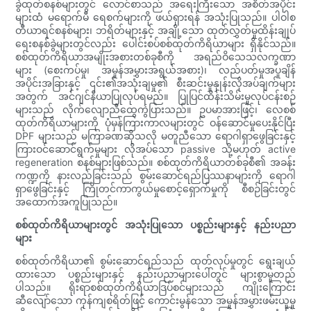
ခွဲထုတ်စနစ်များတွင် လောင်စာသည် အရေးကြီးသော အစိတ်အပိုင်း
များထံ မရောက်မီ ရေစက်များကို ဖယ်ရှားရန် အသုံးပြုသည်။ ပါဝါစ
တီယာရင်စနစ်များ၊ ဘရိတ်များနှင့် အချို့သော ထုတ်လွှတ်မှုထိန်းချုပ်
ရေးစနစ်ခွဲများတွင်လည်း ပေါင်းစပ်စစ်ထုတ်ကိရိယာများ ရှိနိုင်သည်။
စစ်ထုတ်ကိရိယာအမျိုးအစားတစ်ခုစီကို အရည်ဝိသေသလက္ခဏာ
များ (စေးကပ်မှု၊ အမှုန်အမွှားအရွယ်အစား)၊ လည်ပတ်မှုအပူချိန်
အပိုင်းအခြားနှင့် ၎င်း၏အသုံးချမှု၏ စီးဆင်းမှုနှုန်းလိုအပ်ချက်များ
အတွက် အင်ဂျင်နီယာပြုလုပ်ရမည်။ ပြုပြင်ထိန်းသိမ်းမှုလုပ်ငန်းစဉ်
များသည် လိုက်လျောညီထွေကွဲပြားသည်။ ဥပမာအားဖြင့်၊ လေစစ်
ထုတ်ကိရိယာများကို ပုံမှန်ကြားကာလများတွင် ဝန်ဆောင်မှုပေးနိုင်ပြီး
DPF များသည် မကြာခဏဆိုသလို မတူညီသော ရောဂါရှာဖွေခြင်းနှင့်
ကြားဝင်ဆောင်ရွက်မှုများ လိုအပ်သော passive သို့မဟုတ် active
regeneration စနစ်များဖြစ်သည်။ စစ်ထုတ်ကိရိယာတစ်ခုစီ၏ အခန်း
ကဏ္ဍကို နားလည်ခြင်းသည် စွမ်းဆောင်ရည်ပြဿနာများကို ရောဂါ
ရှာဖွေခြင်းနှင့် ကြိုတင်ကာကွယ်မှုစောင့်ရှောက်မှုကို စီစဉ်ခြင်းတွင်
အထောက်အကူပြုသည်။
စစ်ထုတ်ကိရိယာများတွင် အသုံးပြုသော ပစ္စည်းများနှင့် နည်းပညာ
များ
စစ်ထုတ်ကိရိယာ၏ စွမ်းဆောင်ရည်သည် ထုတ်လုပ်မှုတွင် ရွေးချယ်
ထားသော ပစ္စည်းများနှင့် နည်းပညာများပေါ်တွင် များစွာမူတည်
ပါသည်။ ရိုးရာစစ်ထုတ်ကိရိယာဒြပ်စင်များသည် ကျိုးကြောင်း
ဆီလျော်သော ကုန်ကျစရိတ်ဖြင့် ကောင်းမွန်သော အမှုန်အမွှားဖမ်းယူမှု