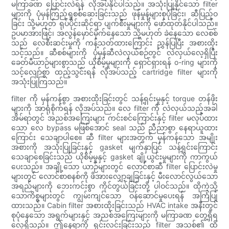
မကြာခဏ ပြောင်းလဲရန် လိုအပ်နိုင်ပါသည်။ အသုံးပြုနိုင်သော filter
များကို ပုံမှန်ကြည့်ရှုစစ်ဆေးခြင်းသည် ဖုန်မှုန့်များစုပုံခြင်း၊ ဆီပြည့်ဝ
ခြင်း သို့မဟုတ် ရုပ်ပိုင်းဆိုင်ရာ ပျက်စီးမှုများကို ဖော်ထုတ်နိုင်ပါသည်။
ဥပမာအားဖြင့်၊ အလွန်မှောင်မိုက်နေသော သို့မဟုတ် ခဲနေသော လေစစ်
သည် လေစီးဆင်းမှုကို ကန့်သတ်ထားကြောင်း ညွှန်ပြပြီး အစားထိုး
သင့်သည်။ ဆီစစ်များကို ပုံမှန်ဆီလဲလှယ်စဉ်တွင် လဲလှယ်လေ့ရှိပြီး
ခေတ်မီယာဉ်များစွာသည် ယိုစိမ့်မှုများကို ရှောင်ရှားရန် o-ring များကို
သင့်လျော်စွာ ထည့်သွင်းရန် လိုအပ်သည့် cartridge filter များကို
အသုံးပြုကြသည်။
filter ကို မှန်ကန်စွာ အစားထိုးခြင်းတွင် သန့်ရှင်းမှုနှင့် torque တန်ဖိုး
များကို အာရုံစိုက်ရန် လိုအပ်သည်။ လေ filter ကို လဲလှယ်သည့်အခါ
အိမ်ရာတွင် အညစ်အကြေးများ ကင်းစင်ကြောင်းနှင့် filter မလုပ်ထား
သော လေ bypass မဖြစ်အောင် seal သည် ညီညာစွာ နေရာယူထား
ကြောင်း သေချာပါစေ။ ဆီ filter များအတွက် မှန်ကန်သော အမျိုး
အစားကို အသုံးပြုခြင်းနှင့် gasket မျက်နှာပြင် သန့်ရှင်းကြောင်း
သေချာစေခြင်းသည် ယိုစိမ့်မှုနှင့် gasket ချို့ယွင်းမှုများကို ကာကွယ်
ပေးသည်။ အချို့သော ယာဉ်များတွင် လောင်စာဆီ filter ပြောင်းလဲမှု
များတွင် လောင်စာစနစ်ကို ဖိအားလျှော့ချခြင်းနှင့် မီးလောင်လွယ်သော
အရည်များကို ဘေးကင်းစွာ ကိုင်တွယ်ခြင်းတို့ ပါဝင်သည်။ ထိုကဲ့သို့
သောကိစ္စများတွင် ကျွမ်းကျင်သော ဝန်ဆောင်မှုပေးရန် အကြံပြု
ထားသည်။ Cabin filter အစားထိုးခြင်းသည် HVAC intake အနီးတွင်
စုပုံနေသော အရွက်များနှင့် အညစ်အကြေးများကို မကြာခဏ တွေ့ရှိရ
လေ့ရှိသည်။ ဤနေရာကို ရှင်းလင်းခြင်းသည် filter အသစ်၏ ထိ