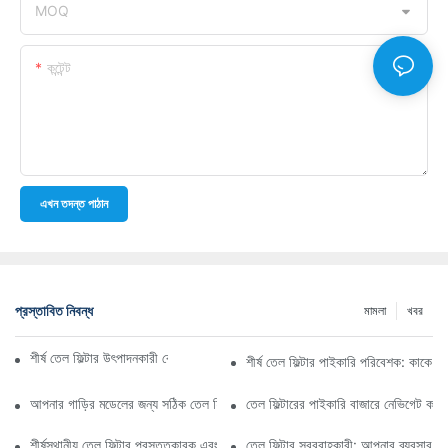
MOQ
কন্টেন্ট
এখন তদন্ত পাঠান
প্রস্তাবিত নিবন্ধ
মামলা
খবর
শীর্ষ তেল ফিল্টার উৎপাদনকারী কোম্পানি: একটি বিস্তৃত সারসংক্ষেপ
শীর্ষ তেল ফিল্টার পাইকারি পরিবেশক: কাকে ব
আপনার গাড়ির মডেলের জন্য সঠিক তেল ফিল্টার নির্বাচন করা: মূল বিবেচ্য বিষয়গুলি
তেল ফিল্টারের পাইকারি বাজারে নেভিগেট কর
শীর্ষস্থানীয় তেল ফিল্টার প্রস্তুতকারক এবং তাদের উদ্ভাবনের উপর স্পটলাইট
তেল ফিল্টার সরবরাহকারী: আপনার ব্যবসার জন্