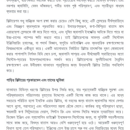
ফলস্বরূপ, ধারণক্ষমতা সর্বাধিক করতে এবং প্রতিরোধ সর্বনিম্ন করতে বিভিন্ন উপকরণ এবং
নকশার জ্যামিতি, যেমন ভাঁজকরণ, গভীর বনাম পৃষ্ঠ পরিস্রাবণ, এবং স্তরীভূত মাধ্যম
ব্যবহার করা হয়।
ফিল্টারেশন শুধু যান্ত্রিক অংশ রক্ষা করার চেয়েও বেশি কিছু করে; এটি সেন্সরের দীর্ঘস্থায়িত্ব
এবং নিয়ন্ত্রণ ব্যবস্থাকে প্রভাবিত করে। উদাহরণস্বরূপ, কণা-মিশ্রিত বাতাস মাস
এয়ারফ্লো সেন্সরকে নষ্ট করে দিতে পারে, এবং দূষিত জ্বালানি ইনজেক্টর আটকে দিতে পারে বা
উচ্চ-চাপের পাম্পের ক্ষতি করতে পারে। তাই ফিল্টারেশনের সাফল্য একটি সিস্টেমস
ইঞ্জিনিয়ারিং চ্যালেঞ্জ, যা পদার্থ বিজ্ঞান, ফ্লুইড ডাইনামিক্স এবং ব্যবহারিক রক্ষণাবেক্ষণের
বিষয়গুলোকে একীভূত করে। একটি ভালোভাবে নির্বাচিত ফিল্টার তাৎক্ষণিক দূষণ মোকাবেলা
করার পাশাপাশি নির্গমন বিধি মেনে চলা, জ্বালানি সাশ্রয় এবং দীর্ঘমেয়াদী স্থায়িত্বের মতো
সিস্টেম-স্তরের উদ্দেশ্যগুলোকেও সমর্থন করে। ফিল্টারেশনের মূলনীতিগুলো দৈনন্দিন
রক্ষণাবেক্ষণ এবং উদীয়মান যানবাহন প্রযুক্তির জন্য উদ্ভাবনী ফিল্টার তৈরির পথনির্দেশ
করে।
গাড়ির ফিল্টারের প্রকারভেদ এবং তাদের ভূমিকা
যানবাহন বিভিন্ন ধরণের ফিল্টারের উপর নির্ভর করে, যার প্রত্যেকটি যান্ত্রিক সুরক্ষা এবং
পরিষ্কারভাবে পরিচালনার বৃহত্তর উদ্দেশ্যে একটি বিশেষ কাজ করে থাকে। এর মধ্যে
সবচেয়ে পরিচিত হলো ইনটেক এয়ার ফিল্টার, যা দহনের জন্য বাতাস জ্বালানির সাথে মেশার
আগে ধুলো, পরাগরেণু এবং পরিবেশগত ময়লা ছেঁকে ফেলে। কার্যকর বায়ু পরিস্রাবণ ছাড়া,
ক্ষয়কারী কণা সিলিন্ডারের দেয়াল, পিস্টন রিং এবং ভালভ সিটের ক্ষয়কে ত্বরান্বিত করে।
ডিজেল ইঞ্জিন এবং গ্যাসোলিন ডাইরেক্ট ইনজেকশন সিস্টেমের জন্য, যা সুনির্দিষ্ট সহনশীলতার
সাথে কাজ করে, বিশুদ্ধ বাতাস আরও বেশি গুরুত্বপূর্ণ হয়ে ওঠে। আরেকটি গুরুত্বপূর্ণ
বিভাগ হলো তেল পরিস্রাবণ। ইঞ্জিনের তেল উচ্চ চাপে সরু পথ এবং বিয়ারিংয়ের মধ্যে দিয়ে