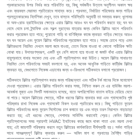
প্রকারভেদের উপর নির্ভর করে পরিবর্তিত হয়, কিছু সর্বজনীন উত্তম অনুশীলন অকাল ক্ষয়
এবং ব্যয়বহুল মেরামত প্রতিরোধে সাহায্য করে। প্রথমত, নির্ধারিত পরিষেবার জন্য গাড়ির
প্রস্তুতকারকের নির্দেশিকা দেখুন, তবে বাস্তব পরিস্থিতি অনুযায়ী তা সমন্বয় করুন: ধুলোময়
বা অফ-রোড ড্রাইভিংয়ের ক্ষেত্রে এয়ার ফিল্টার আরও ঘন ঘন পরিবর্তন করতে হয়; ঘন ঘন
থেমে থেমে চলা ট্র্যাফিক এবং স্বল্প দূরত্বের যাত্রার জন্য কেবিন ফিল্টার আগে পরিবর্তন
করার প্রয়োজন হতে পারে; পুরোনো গাড়ি বা বাণিজ্যিক কাজে ব্যবহৃত গাড়ির ক্ষেত্রে আরও
ঘন ঘন অয়েল এবং ফুয়েল ফিল্টার পরিবর্তনের প্রয়োজন হতে পারে। সহজে চোখে পড়ে এমন
ফিল্টারগুলো নিয়মিত দেখলে ময়লা জমে যাওয়া, তেলে ভিজে যাওয়া বা কোনো শারীরিক ক্ষতি
বোঝা যায়। উদাহরণস্বরূপ, একটি খুব বেশি কালো হয়ে যাওয়া বা জমাট বাঁধা এয়ার ফিল্টার
বায়ুপ্রবাহে বাধার সংকেত দেয় এবং এটি প্রতিস্থাপন করা উচিত। অয়েল ফিল্টার সাধারণত
নিয়মিত তেল পরিবর্তনের সময়ই বদলানো হয়, এবং অনেক আধুনিক গাড়িতে কার্ট্রিজ ফিল্টার
ব্যবহৃত হয়, যেগুলোতে লিকেজ এড়ানোর জন্য ও-রিংগুলো সঠিকভাবে বসানো প্রয়োজন।
সঠিকভাবে ফিল্টার প্রতিস্থাপন করার জন্য পরিচ্ছন্নতা এবং সঠিক টর্ক মানের দিকে মনোযোগ
দেওয়া প্রয়োজন। এয়ার ফিল্টার পরিবর্তন করার সময়, নিশ্চিত করুন যে এর হাউজিং ময়লা-
আবর্জনা মুক্ত এবং সিলটি সমানভাবে বসেছে, যাতে অপরিশোধিত বাতাস বাইরে বেরিয়ে যেতে
না পারে। অয়েল ফিল্টারের ক্ষেত্রে, সঠিক ধরনের ফিল্টার ব্যবহার করা এবং গ্যাসকেটের পৃষ্ঠ
পরিষ্কার রাখা লিকেজ এবং গ্যাসকেট বিকল হওয়া প্রতিরোধ করে। কিছু গাড়িতে ফুয়েল
ফিল্টার পরিবর্তনের জন্য ফুয়েল সিস্টেমের চাপ কমাতে হয় এবং দাহ্য তরল নিরাপদে নাড়াচাড়া
করতে হয়; এই ধরনের ক্ষেত্রে, পেশাদার সার্ভিসিং করানোই শ্রেয়। কেবিন ফিল্টার
প্রতিস্থাপনের সময় প্রায়শই HVAC ইনটেকের কাছে জমে থাকা পাতা এবং ময়লা দেখা
যায়; এই জায়গাটি পরিষ্কার করলে নতুন ফিল্টারের কার্যকারিতা দীর্ঘস্থায়ী হয়। সর্বদা গাড়ির
সাথে সামঞ্জস্যপূর্ণ ফিল্টার ব্যবহার করুন — অমিল মাপ বা প্রবাহের বৈশিষ্ট্য গাড়ির
পারফরম্যান্সে সমস্যা সৃষ্টি করতে পারে।