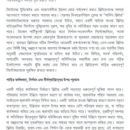
সিস্টেমের ইন্ডিকেটর এবং ডায়াগনস্টিক ট্রাবল কোড পর্যবেক্ষণ করাও ফিল্টারেশনের সমস্যা
আগেভাগে শনাক্ত করতে সাহায্য করে। প্রেসার ডিফারেনশিয়াল সেন্সর বা “সার্ভিস ফিল্টার”
সতর্কবার্তাগুলোকে গুরুত্ব সহকারে নেওয়া উচিত, কারণ একটি আটকে যাওয়া ফিল্টার
হাইড্রোলিক সিস্টেমে লুব্রিকেশন হ্রাস, ক্ষয় বৃদ্ধি বা অতিরিক্ত গরম হওয়ার কারণ হতে
পারে। ডিজেল পার্টিকুলেট ফিল্টারের মতো নির্গমন-সংবেদনশীল সিস্টেমগুলিতে, সতর্ক
সংকেতগুলো উপেক্ষা করলে জোরপূর্বক রিজেনারেশন বা ব্যয়বহুল মেরামতের প্রয়োজন হতে
পারে। ব্যবহৃত ফিল্টারের সঠিক নিষ্পত্তি আরেকটি রক্ষণাবেক্ষণের বিষয়; তেল-ভেজা ফিল্টার
এবং নির্দিষ্ট কিছু যন্ত্রাংশ অনেক জায়গায় বিপজ্জনক বর্জ্য হিসেবে গণ্য হয় এবং স্থানীয় নিয়ম
অনুযায়ী সেগুলোকে পুনর্ব্যবহার বা বাতিল করা উচিত। সব মিলিয়ে, সতর্ক পরিদর্শন,
অপারেটিং অবস্থার সাথে সামঞ্জস্যপূর্ণ সার্ভিসিংয়ের সময়সীমা মেনে চলা এবং সঠিক
ইনস্টলেশন পদ্ধতি ঝুঁকি কমায় এবং নিশ্চিত করে যে ফিল্টারেশন গাড়ির গুরুত্বপূর্ণ
সিস্টেমগুলোকে সুরক্ষিত রাখতে থাকবে।
গাড়ির কর্মক্ষমতা, নির্গমন এবং দীর্ঘস্থায়িত্বের উপর প্রভাব
একটি গাড়ির কার্যক্ষমতা নির্ধারণে ফিল্টার একটি অত্যন্ত গুরুত্বপূর্ণ ভূমিকা পালন করে।
পরিষ্কার বাতাস ইঞ্জিনে প্রবেশ করলে তা কার্যকর দহন, ধারাবাহিক শক্তি সরবরাহ এবং
সর্বোত্তম জ্বালানি সাশ্রয় নিশ্চিত করে। একটি আটকে যাওয়া ফিল্টারের কারণে বাতাস গ্রহণ
বাধাগ্রস্ত হলে, ইঞ্জিনকে বাতাস টানার জন্য আরও বেশি পরিশ্রম করতে হয়, যা গাড়ির
কার্যক্ষমতা কমিয়ে দেয় এবং জ্বালানি খরচ বাড়িয়ে দিতে পারে। অন্যদিকে, ত্রুটিপূর্ণ নকশার
বা অতিরিক্ত ছিদ্রযুক্ত ফিল্টার হাউজিংয়ের কারণে দূষিত পদার্থ ইঞ্জিনে প্রবেশ করতে পারে,
যা যন্ত্রাংশের ক্ষয় ত্বরান্বিত করে এবং সময়ের সাথে সাথে কম্প্রেশন কমিয়ে দেয়। অয়েল
ফিল্টার বিয়ারিং, ক্যাম লোব এবং পিস্টন রিং থেকে ক্ষয়কারী কণা দূরে রাখে; এই কণাগুলো