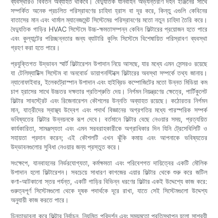
ব্যবস্থারও বিবর্তন অব্যাহত থাকবে। বৈদ্যুতিক যানবাহন অভ্যন্তরীণ দহন ইঞ্জিনের সাথে
সম্পর্কিত অনেক প্রচলিত পরিস্রাবণের চাহিদা হ্রাস বা দূর করে, কিন্তু এগুলি কেবিনের
বাতাসের মান এবং থার্মাল ম্যানেজমেন্ট সিস্টেমের পরিস্রাবণের মতো নতুন চাহিদা তৈরি করে।
বৈদ্যুতিক গাড়ির HVAC সিস্টেমে উচ্চ-ক্ষমতাসম্পন্ন কেবিন ফিল্টারের প্রয়োজন হতে পারে
এবং কুল্যান্টের পরিচ্ছন্নতার জন্য ব্যাটারি কুলিং সিস্টেমে বিশেষায়িত পরিস্রাবণ ব্যবস্থা
গ্রহণ করা হতে পারে।
প্রযুক্তিগত উদ্ভাবন স্মার্ট ফিল্টারেশন উপাদান নিয়ে আসছে, যার মধ্যে এমন সেন্সরও রয়েছে
যা টেলিম্যাটিক্স সিস্টেম বা অনবোর্ড ডায়াগনস্টিক্সে ফিল্টারের অবস্থা সম্পর্কে তথ্য জানায়।
ন্যানোফাইবার, ইলেকট্রোস্পান উপাদান এবং হাইব্রিড কম্পোজিটের মতো উন্নত মিডিয়া কম
চাপ হ্রাসের সাথে উচ্চতর দক্ষতার প্রতিশ্রুতি দেয়। নির্গমন নিয়ন্ত্রণের ক্ষেত্রে, পার্টিকুলেট
ফিল্টার সাবস্ট্রেট এবং রিজেনারেশন কৌশলের উন্নতি অব্যাহত রয়েছে। কঠোরতর নির্গমন
মান, যাত্রীদের স্বাস্থ্য উদ্বেগ এবং পদার্থ বিজ্ঞানের অগ্রগতির মধ্যে পারস্পরিক সম্পর্ক
ভবিষ্যতের ফিল্টার উন্নয়নকে রূপ দেবে। বর্তমানে ফিল্টার বেছে নেওয়ার সময়, প্রত্যয়িত
কার্যকারিতা, সামঞ্জস্যতা এবং এমন সরবরাহকারীকে অগ্রাধিকার দিন যিনি ট্রেসেবিলিটি ও
সহায়তা প্রদান করেন; এই কৌশলটি এখন ঝুঁকি কমায় এবং আপনাকে ভবিষ্যতের
উদ্ভাবনগুলোর সুবিধা নেওয়ার জন্য প্রস্তুত করে।
সংক্ষেপে, যানবাহনের নির্ভরযোগ্যতা, কর্মক্ষমতা এবং পরিবেশগত দায়িত্বের একটি মৌলিক
উপাদান হলো ফিল্টারেশন। সবচেয়ে সাধারণ কাগজের এয়ার ফিল্টার থেকে শুরু করে জটিল
কণা-আটকানো স্তর পর্যন্ত, একটি গাড়ির বিভিন্ন ধরণের ফিল্টার একই উদ্দেশ্যে কাজ করে:
গুরুত্বপূর্ণ সিস্টেমগুলো থেকে দূষক পদার্থকে দূরে রাখা, যাতে সেই সিস্টেমগুলো উদ্দেশ্য
অনুযায়ী কাজ করতে পারে।
চিন্তাভাবনা করে ফিল্টার নির্বাচন, নিয়মিত পরিদর্শন এবং সময়মতো প্রতিস্থাপন হলো সাশ্রয়ী