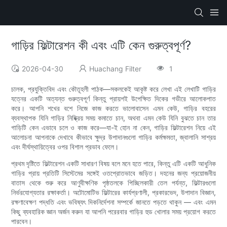
গাড়ির ফিল্টারেশন কী এবং এটি কেন গুরুত্বপূর্ণ?
2026-04-30
Huachang Filter
1
চালক, প্রযুক্তিবিদ এবং কৌতূহলী পাঠক—সকলকেই আকৃষ্ট করে লেখা এই লেখাটি গাড়ির
যত্নের একটি অত্যন্ত গুরুত্বপূর্ণ কিন্তু প্রায়শই উপেক্ষিত দিকের গভীরে আলোকপাত
করে। আপনি শখের বশে নিজে কাজ করতে ভালোবাসেন এমন কেউ, গাড়ির বহরের
ব্যবস্থাপক যিনি গাড়ির নিষ্ক্রিয় সময় কমাতে চান, অথবা এমন কেউ যিনি বুঝতে চান তার
গাড়িটি কেন এভাবে চলে ও কাজ করে—যা-ই হোন না কেন, গাড়ির ফিল্টারেশন নিয়ে এই
আলোচনা আপনাকে দেখাবে কীভাবে ক্ষুদ্র উপাদানগুলো গাড়ির কর্মক্ষমতা, জ্বালানি সাশ্রয়
এবং দীর্ঘস্থায়িত্বের ওপর বিশাল প্রভাব ফেলে।
প্রথম দৃষ্টিতে ফিল্টারেশন একটি সাধারণ বিষয় বলে মনে হতে পারে, কিন্তু এটি একটি আধুনিক
গাড়ির প্রায় প্রতিটি সিস্টেমের সঙ্গেই ওতপ্রোতভাবে জড়িত। দহনের জন্য প্রয়োজনীয়
বাতাস থেকে শুরু করে আণুবীক্ষণিক পৃষ্ঠতলকে পিচ্ছিলকারী তেল পর্যন্ত, ফিল্টারগুলো
নির্ভরযোগ্যতার রক্ষাকর্তা। অটোমোটিভ ফিল্টারের কার্যপ্রণালী, প্রকারভেদ, উপাদান বিজ্ঞান,
রক্ষণাবেক্ষণ পদ্ধতি এবং ভবিষ্যৎ দিকনির্দেশনা সম্পর্কে জানতে পড়তে থাকুন — এবং এমন
কিছু ব্যবহারিক জ্ঞান অর্জন করুন যা আপনি পরেরবার গাড়ির হুড খোলার সময় প্রয়োগ করতে
পারবেন।