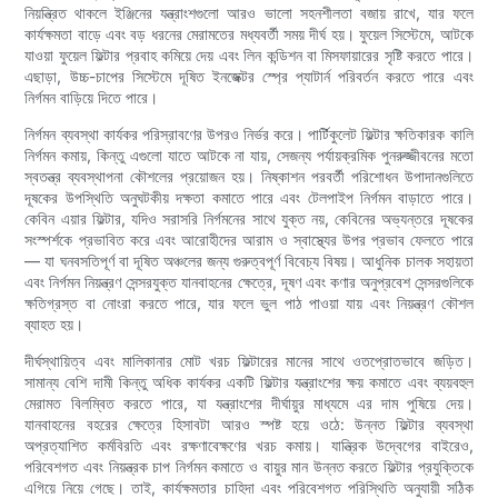
নিয়ন্ত্রিত থাকলে ইঞ্জিনের যন্ত্রাংশগুলো আরও ভালো সহনশীলতা বজায় রাখে, যার ফলে
কার্যক্ষমতা বাড়ে এবং বড় ধরনের মেরামতের মধ্যবর্তী সময় দীর্ঘ হয়। ফুয়েল সিস্টেমে, আটকে
যাওয়া ফুয়েল ফিল্টার প্রবাহ কমিয়ে দেয় এবং লিন কন্ডিশন বা মিসফায়ারের সৃষ্টি করতে পারে।
এছাড়া, উচ্চ-চাপের সিস্টেমে দূষিত ইনজেক্টর স্প্রে প্যাটার্ন পরিবর্তন করতে পারে এবং
নির্গমন বাড়িয়ে দিতে পারে।
নির্গমন ব্যবস্থা কার্যকর পরিস্রাবণের উপরও নির্ভর করে। পার্টিকুলেট ফিল্টার ক্ষতিকারক কালি
নির্গমন কমায়, কিন্তু এগুলো যাতে আটকে না যায়, সেজন্য পর্যায়ক্রমিক পুনরুজ্জীবনের মতো
স্বতন্ত্র ব্যবস্থাপনা কৌশলের প্রয়োজন হয়। নিষ্কাশন পরবর্তী পরিশোধন উপাদানগুলিতে
দূষকের উপস্থিতি অনুঘটকীয় দক্ষতা কমাতে পারে এবং টেলপাইপ নির্গমন বাড়াতে পারে।
কেবিন এয়ার ফিল্টার, যদিও সরাসরি নির্গমনের সাথে যুক্ত নয়, কেবিনের অভ্যন্তরে দূষকের
সংস্পর্শকে প্রভাবিত করে এবং আরোহীদের আরাম ও স্বাস্থ্যের উপর প্রভাব ফেলতে পারে
— যা ঘনবসতিপূর্ণ বা দূষিত অঞ্চলের জন্য গুরুত্বপূর্ণ বিবেচ্য বিষয়। আধুনিক চালক সহায়তা
এবং নির্গমন নিয়ন্ত্রণ সেন্সরযুক্ত যানবাহনের ক্ষেত্রে, দূষণ এবং কণার অনুপ্রবেশ সেন্সরগুলিকে
ক্ষতিগ্রস্ত বা নোংরা করতে পারে, যার ফলে ভুল পাঠ পাওয়া যায় এবং নিয়ন্ত্রণ কৌশল
ব্যাহত হয়।
দীর্ঘস্থায়িত্ব এবং মালিকানার মোট খরচ ফিল্টারের মানের সাথে ওতপ্রোতভাবে জড়িত।
সামান্য বেশি দামী কিন্তু অধিক কার্যকর একটি ফিল্টার যন্ত্রাংশের ক্ষয় কমাতে এবং ব্যয়বহুল
মেরামত বিলম্বিত করতে পারে, যা যন্ত্রাংশের দীর্ঘায়ুর মাধ্যমে এর দাম পুষিয়ে দেয়।
যানবাহনের বহরের ক্ষেত্রে হিসাবটা আরও স্পষ্ট হয়ে ওঠে: উন্নত ফিল্টার ব্যবস্থা
অপ্রত্যাশিত কর্মবিরতি এবং রক্ষণাবেক্ষণের খরচ কমায়। যান্ত্রিক উদ্বেগের বাইরেও,
পরিবেশগত এবং নিয়ন্ত্রক চাপ নির্গমন কমাতে ও বায়ুর মান উন্নত করতে ফিল্টার প্রযুক্তিকে
এগিয়ে নিয়ে গেছে। তাই, কার্যক্ষমতার চাহিদা এবং পরিবেশগত পরিস্থিতি অনুযায়ী সঠিক