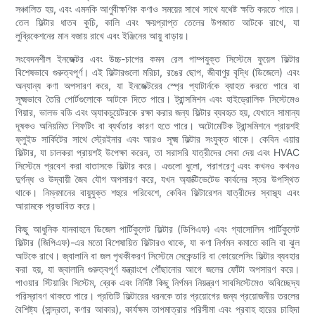
সঞ্চালিত হয়, এবং এমনকি আণুবীক্ষণিক কণাও সময়ের সাথে সাথে যথেষ্ট ক্ষতি করতে পারে।
তেল ফিল্টার ধাতব কুচি, কালি এবং ক্ষয়প্রাপ্ত তেলের উপজাত আটকে রাখে, যা
লুব্রিকেশনের মান বজায় রাখে এবং ইঞ্জিনের আয়ু বাড়ায়।
সংবেদনশীল ইনজেক্টর এবং উচ্চ-চাপের কমন রেল পাম্পযুক্ত সিস্টেমে ফুয়েল ফিল্টার
বিশেষভাবে গুরুত্বপূর্ণ। এই ফিল্টারগুলো মরিচা, রঙের ছোপ, জীবাণুর বৃদ্ধি (ডিজেলে) এবং
অন্যান্য কণা অপসারণ করে, যা ইনজেক্টরের স্প্রে প্যাটার্নকে ব্যাহত করতে পারে বা
সূক্ষ্মভাবে তৈরি পোর্টগুলোকে আটকে দিতে পারে। ট্রান্সমিশন এবং হাইড্রোলিক সিস্টেমেও
গিয়ার, ভালভ বডি এবং অ্যাকচুয়েটরকে রক্ষা করার জন্য ফিল্টার ব্যবহৃত হয়, যেখানে সামান্য
দূষকও অনিয়মিত শিফটিং বা ব্যর্থতার কারণ হতে পারে। অটোমেটিক ট্রান্সমিশনে প্রায়শই
ফ্লুইড সার্কিটের সাথে স্ট্রেইনার এবং আরও সূক্ষ্ম ফিল্টার সংযুক্ত থাকে। কেবিন এয়ার
ফিল্টার, যা চালকরা প্রায়শই উপেক্ষা করেন, তা সরাসরি যাত্রীদের সেবা দেয় এবং HVAC
সিস্টেমে প্রবেশ করা বাতাসকে ফিল্টার করে। এগুলো ধুলো, পরাগরেণু এবং কখনও কখনও
দুর্গন্ধ ও উদ্বায়ী জৈব যৌগ অপসারণ করে, যখন অ্যাক্টিভেটেড কার্বনের স্তর উপস্থিত
থাকে। নিম্নমানের বায়ুযুক্ত শহুরে পরিবেশে, কেবিন ফিল্টারেশন যাত্রীদের স্বাস্থ্য এবং
আরামকে প্রভাবিত করে।
কিছু আধুনিক যানবাহনে ডিজেল পার্টিকুলেট ফিল্টার (ডিপিএফ) এবং গ্যাসোলিন পার্টিকুলেট
ফিল্টার (জিপিএফ)-এর মতো বিশেষায়িত ফিল্টারও থাকে, যা কণা নির্গমন কমাতে কালি বা ঝুল
আটকে রাখে। জ্বালানি বা জল পৃথকীকরণ সিস্টেমে সেকেন্ডারি বা কোয়েলেসিং ফিল্টার ব্যবহার
করা হয়, যা জ্বালানি গুরুত্বপূর্ণ যন্ত্রাংশে পৌঁছানোর আগে জলের ফোঁটা অপসারণ করে।
পাওয়ার স্টিয়ারিং সিস্টেম, ব্রেক এবং নির্দিষ্ট কিছু নির্গমন নিয়ন্ত্রণ সাবসিস্টেমেও অবিচ্ছেদ্য
পরিস্রাবণ থাকতে পারে। প্রতিটি ফিল্টারের ধরনকে তার প্রয়োগের জন্য প্রয়োজনীয় তরলের
বৈশিষ্ট্য (সান্দ্রতা, কণার আকার), কার্যক্ষম তাপমাত্রার পরিসীমা এবং প্রবাহ হারের চাহিদা