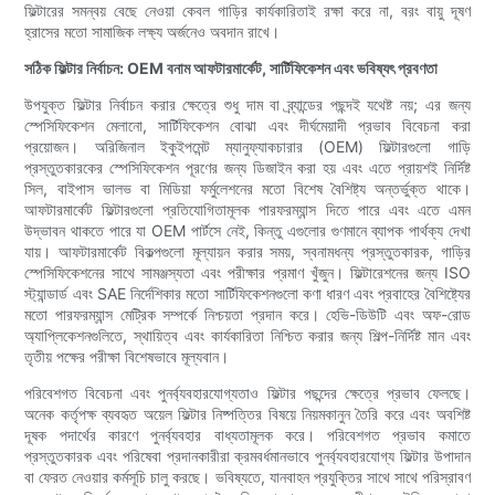
ফিল্টারের সমন্বয় বেছে নেওয়া কেবল গাড়ির কার্যকারিতাই রক্ষা করে না, বরং বায়ু দূষণ
হ্রাসের মতো সামাজিক লক্ষ্য অর্জনেও অবদান রাখে।
সঠিক ফিল্টার নির্বাচন: OEM বনাম আফটারমার্কেট, সার্টিফিকেশন এবং ভবিষ্যৎ প্রবণতা
উপযুক্ত ফিল্টার নির্বাচন করার ক্ষেত্রে শুধু দাম বা ব্র্যান্ডের পছন্দই যথেষ্ট নয়; এর জন্য
স্পেসিফিকেশন মেলানো, সার্টিফিকেশন বোঝা এবং দীর্ঘমেয়াদী প্রভাব বিবেচনা করা
প্রয়োজন। অরিজিনাল ইকুইপমেন্ট ম্যানুফ্যাকচারার (OEM) ফিল্টারগুলো গাড়ি
প্রস্তুতকারকের স্পেসিফিকেশন পূরণের জন্য ডিজাইন করা হয় এবং এতে প্রায়শই নির্দিষ্ট
সিল, বাইপাস ভালভ বা মিডিয়া ফর্মুলেশনের মতো বিশেষ বৈশিষ্ট্য অন্তর্ভুক্ত থাকে।
আফটারমার্কেট ফিল্টারগুলো প্রতিযোগিতামূলক পারফরম্যান্স দিতে পারে এবং এতে এমন
উদ্ভাবন থাকতে পারে যা OEM পার্টসে নেই, কিন্তু এগুলোর গুণমানে ব্যাপক পার্থক্য দেখা
যায়। আফটারমার্কেট বিকল্পগুলো মূল্যায়ন করার সময়, স্বনামধন্য প্রস্তুতকারক, গাড়ির
স্পেসিফিকেশনের সাথে সামঞ্জস্যতা এবং পরীক্ষার প্রমাণ খুঁজুন। ফিল্টারেশনের জন্য ISO
স্ট্যান্ডার্ড এবং SAE নির্দেশিকার মতো সার্টিফিকেশনগুলো কণা ধারণ এবং প্রবাহের বৈশিষ্ট্যের
মতো পারফরম্যান্স মেট্রিক সম্পর্কে নিশ্চয়তা প্রদান করে। হেভি-ডিউটি ​​এবং অফ-রোড
অ্যাপ্লিকেশনগুলিতে, স্থায়িত্ব এবং কার্যকারিতা নিশ্চিত করার জন্য শিল্প-নির্দিষ্ট মান এবং
তৃতীয় পক্ষের পরীক্ষা বিশেষভাবে মূল্যবান।
পরিবেশগত বিবেচনা এবং পুনর্ব্যবহারযোগ্যতাও ফিল্টার পছন্দের ক্ষেত্রে প্রভাব ফেলছে।
অনেক কর্তৃপক্ষ ব্যবহৃত অয়েল ফিল্টার নিষ্পত্তির বিষয়ে নিয়মকানুন তৈরি করে এবং অবশিষ্ট
দূষক পদার্থের কারণে পুনর্ব্যবহার বাধ্যতামূলক করে। পরিবেশগত প্রভাব কমাতে
প্রস্তুতকারক এবং পরিষেবা প্রদানকারীরা ক্রমবর্ধমানভাবে পুনর্ব্যবহারযোগ্য ফিল্টার উপাদান
বা ফেরত নেওয়ার কর্মসূচি চালু করছে। ভবিষ্যতে, যানবাহন প্রযুক্তির সাথে সাথে পরিস্রাবণ