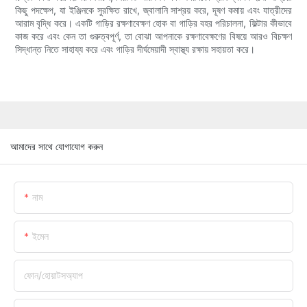
কিছু পদক্ষেপ, যা ইঞ্জিনকে সুরক্ষিত রাখে, জ্বালানি সাশ্রয় করে, দূষণ কমায় এবং যাত্রীদের
আরাম বৃদ্ধি করে। একটি গাড়ির রক্ষণাবেক্ষণ হোক বা গাড়ির বহর পরিচালনা, ফিল্টার কীভাবে
কাজ করে এবং কেন তা গুরুত্বপূর্ণ, তা বোঝা আপনাকে রক্ষণাবেক্ষণের বিষয়ে আরও বিচক্ষণ
সিদ্ধান্ত নিতে সাহায্য করে এবং গাড়ির দীর্ঘমেয়াদী স্বাস্থ্য রক্ষায় সহায়তা করে।
আমাদের সাথে যোগাযোগ করুন
নাম
ইমেল
ফোন/হোয়াটসঅ্যাপ