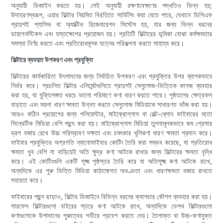
অনুযায়ী ডিজাইন করতে হয়। সেই অনুযায়ী রক্ষণাবেক্ষণের পদ্ধতিও ভিন্ন হয়;
উদাহরণস্বরূপ, এয়ার ফিল্টার নিয়মিত বিরতিতে সার্ভিসিং করা যেতে পারে, যেখানে ডিপিএফ
প্রায়শই প্যাসিভ বা অ্যাক্টিভ রিজেনারেশন সিস্টেম হয়, যার জন্য ভিন্ন ধরনের
ডায়াগনস্টিকস এবং হস্তক্ষেপের প্রয়োজন হয়। প্রতিটি ফিল্টারের ভূমিকা বোঝা কর্মক্ষমতার
সমস্যা নির্ণয় করতে এবং প্রতিরোধমূলক যত্নের পরিকল্পনা করতে সাহায্য করে।
ফিল্টারে ব্যবহৃত উপকরণ এবং প্রযুক্তি
ফিল্টারের কার্যকারিতা উৎপাদনের জন্য নির্বাচিত উপকরণ এবং প্রযুক্তির উপর ব্যাপকভাবে
নির্ভর করে। প্রচলিত ফিল্টার এলিমেন্টগুলিতে প্রায়শই সেলুলোজ-ভিত্তিক কাগজ ব্যবহার
করা হয়, যা যুক্তিসঙ্গত খরচে ভালো পরিমাণে কণা ধারণ করতে পারে। পৃষ্ঠতলের ক্ষেত্রফল
বাড়াতে এবং ময়লা ধারণ ক্ষমতা উন্নত করতে সেলুলোজ মিডিয়াকে সাধারণত ভাঁজ করা হয়।
আরও কঠিন প্রয়োগের জন্য পলিয়েস্টার, মাইক্রোগ্লাস বা মেল্ট-ব্লোন ফাইবারের মতো
সিন্থেটিক মিডিয়া বেশি পছন্দ করা হয়। মাইক্রোগ্লাস মিডিয়া তুলনামূলকভাবে কম প্রেসার
ড্রপ বজায় রেখে উচ্চ পরিস্রাবণ দক্ষতা এবং চমৎকার ধূলিকণা ধারণ ক্ষমতা প্রদান করে।
ফাইবার প্রযুক্তির অগ্রগতি ন্যানোফাইবার কোটিং তৈরি করা সম্ভব করেছে, যা প্রতিরোধ
ক্ষমতা খুব বেশি না বাড়িয়েই অতি ক্ষুদ্র কণা আটকে রাখার জন্য ফিল্টারের ক্ষমতা বৃদ্ধি
করে। এই কোটিংগুলি একটি সূক্ষ্ম পৃষ্ঠস্তর তৈরি করে যা অতিসূক্ষ্ম কণা আটকে রাখে,
অন্যদিকে এর পুরু ভিত্তি মিডিয়া কাঠামোগত অখণ্ডতা এবং ধারণক্ষমতা বজায় রাখতে
সহায়তা করে।
ফাইবারের পছন্দ ছাড়াও, ফিল্টার ডিজাইনে বিভিন্ন ধরনের ক্যাপচার কৌশল ব্যবহার করা হয়।
সারফেস ফিল্টারগুলো বাইরের স্তরে কণা আটকে রাখে, অন্যদিকে ডেপথ ফিল্টারগুলো
কণাগুলোকে উপাদানের পুরুত্বের গভীরে প্রবেশ করতে দেয়। তৈলাক্ত বা উচ্চ-কণাযুক্ত