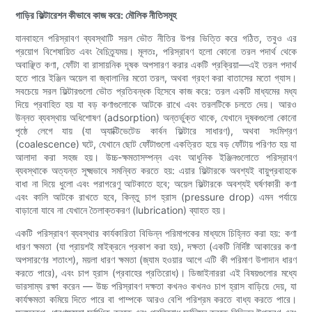
গাড়ির ফিল্টারেশন কীভাবে কাজ করে: মৌলিক নীতিসমূহ
যানবাহনে পরিস্রাবণ ব্যবস্থাটি সরল ভৌত নীতির উপর ভিত্তি করে গঠিত, তবুও এর
প্রয়োগ বিশেষায়িত এবং বৈচিত্র্যময়। মূলতঃ, পরিস্রাবণ হলো কোনো তরল পদার্থ থেকে
অবাঞ্ছিত কণা, ফোঁটা বা রাসায়নিক দূষক অপসারণ করার একটি প্রক্রিয়া—এই তরল পদার্থ
হতে পারে ইঞ্জিন অয়েল বা জ্বালানির মতো তরল, অথবা গ্রহণ করা বাতাসের মতো গ্যাস।
সবচেয়ে সরল ফিল্টারগুলো ভৌত প্রতিবন্ধক হিসেবে কাজ করে: তরল একটি মাধ্যমের মধ্য
দিয়ে প্রবাহিত হয় যা বড় কণাগুলোকে আটকে রাখে এবং তরলটিকে চলতে দেয়। আরও
উন্নত ব্যবস্থায় অধিশোষণ (adsorption) অন্তর্ভুক্ত থাকে, যেখানে দূষকগুলো কোনো
পৃষ্ঠে লেগে যায় (যা অ্যাক্টিভেটেড কার্বন ফিল্টারে সাধারণ), অথবা সংমিশ্রণ
(coalescence) ঘটে, যেখানে ছোট ফোঁটাগুলো একত্রিত হয়ে বড় ফোঁটায় পরিণত হয় যা
আলাদা করা সহজ হয়। উচ্চ-ক্ষমতাসম্পন্ন এবং আধুনিক ইঞ্জিনগুলোতে পরিস্রাবণ
ব্যবস্থাকে অত্যন্ত সূক্ষ্মভাবে সমন্বিত করতে হয়: এয়ার ফিল্টারকে অবশ্যই বায়ুপ্রবাহকে
বাধা না দিয়ে ধুলো এবং পরাগরেণু আটকাতে হবে; অয়েল ফিল্টারকে অবশ্যই ঘর্ষণকারী কণা
এবং কালি আটকে রাখতে হবে, কিন্তু চাপ হ্রাস (pressure drop) এমন পর্যায়ে
বাড়ানো যাবে না যেখানে তৈলাক্তকরণ (lubrication) ব্যাহত হয়।
একটি পরিস্রাবণ ব্যবস্থার কার্যকারিতা বিভিন্ন পরিমাপকের মাধ্যমে চিহ্নিত করা হয়: কণা
ধারণ ক্ষমতা (যা প্রায়শই মাইক্রনে প্রকাশ করা হয়), দক্ষতা (একটি নির্দিষ্ট আকারের কণা
অপসারণের শতাংশ), ময়লা ধারণ ক্ষমতা (জ্যাম হওয়ার আগে এটি কী পরিমাণ উপাদান ধারণ
করতে পারে), এবং চাপ হ্রাস (প্রবাহের প্রতিরোধ)। ডিজাইনাররা এই বিষয়গুলোর মধ্যে
ভারসাম্য রক্ষা করেন — উচ্চ পরিস্রাবণ দক্ষতা কখনও কখনও চাপ হ্রাস বাড়িয়ে দেয়, যা
কার্যক্ষমতা কমিয়ে দিতে পারে বা পাম্পকে আরও বেশি পরিশ্রম করতে বাধ্য করতে পারে।