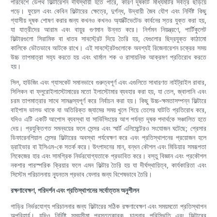
পরিবেশে ডেপথ ফিল্টারেশন দীর্ঘস্থায়ী হতে পারে, কারণ দূষকটি মাধ্যমটির সর্বত্র ছড়িয়ে
পড়ে। ফুয়েল এবং কেবিন ফিল্টারের ক্ষেত্রে, দুর্গন্ধ, উদ্বায়ী জৈব যৌগ এবং নির্দিষ্ট কিছু
গ্যাসীয় দূষক শোষণ করার জন্য কখনও কখনও অ্যাক্টিভেটেড কার্বনের স্তর যুক্ত করা হয়,
যা যাত্রীদের আরাম এবং বায়ুর গুণমান উন্নত করে। নির্গমন নিয়ন্ত্রণে, পার্টিকুলেট
ফিল্টারগুলো সিরামিক বা ধাতব সাবস্ট্রেট দিয়ে তৈরি হয়, যেগুলোর ছিদ্রযুক্ত কাঠামো
কালিকে ভৌতভাবে আটকে রাখে। এই সাবস্ট্রেটগুলোকে অবশ্যই রিজেনারেশন চক্রের সময়
উচ্চ তাপমাত্রা সহ্য করতে হয় এবং থার্মাল শক ও রাসায়নিক আক্রমণ প্রতিরোধ করতে
হয়।
সিল, হাউজিং এবং গ্যাসকেট সমানভাবে গুরুত্বপূর্ণ এবং এগুলিতে সাধারণত নাইট্রাইল রাবার,
সিলিকন বা ফ্লুরোইলাস্টোমারের মতো ইলাস্টোমার ব্যবহার করা হয়, যা তেল, জ্বালানি এবং
চরম তাপমাত্রার সাথে সামঞ্জস্যপূর্ণ করে নির্বাচন করা হয়। কিছু উচ্চ-ক্ষমতাসম্পন্ন ফিল্টারে
বাইপাস ভালভ থাকে যা অতিরিক্ত জ্যামের সময় খুলে গিয়ে তেলের ঘাটতি প্রতিরোধ করে,
যদিও এটি একটি আপোস ব্যবস্থা যা সার্ভিসিংয়ের আগ পর্যন্ত দূষক পদার্থকে সঞ্চালিত হতে
দেয়। প্রযুক্তিগত সমন্বয়ের ফলে সেন্সর এবং স্মার্ট এলিমেন্টেরও সংযোজন ঘটেছে; প্রেসার
ডিফারেনশিয়াল সেন্সর ফিল্টারের অবস্থা পর্যবেক্ষণ করে এবং প্রতিস্থাপনের প্রয়োজন হলে
ড্রাইভার বা ইসিএম-কে সতর্ক করে। উৎপাদনের মান, বন্ধন কৌশল এবং মিডিয়ার সমরূপতা
লিকেজের হার এবং সামগ্রিক নির্ভরযোগ্যতাকে প্রভাবিত করে। বস্তু বিজ্ঞান এবং প্রকৌশল
নকশার পারস্পরিক ক্রিয়ার ফলে এমন ফিল্টার তৈরি হয় যা দীর্ঘস্থায়িত্ব, কার্যকারিতা এবং
সিস্টেম পরিচালনায় ন্যূনতম প্রভাব ফেলার জন্য বিশেষভাবে তৈরি।
রক্ষণাবেক্ষণ, পরিদর্শন এবং প্রতিস্থাপনের সর্বোত্তম অনুশীলন
গাড়ির নির্ভরযোগ্য পরিচালনার জন্য ফিল্টারের সঠিক রক্ষণাবেক্ষণ এবং সময়মতো প্রতিস্থাপন
অপরিহার্য। যদিও নির্দিষ্ট সময়সীমা প্রস্তুতকারক, চালনার পরিস্থিতি এবং ফিল্টারের