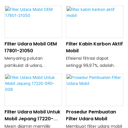
Filter Udara Mobil OEM
Filter Kabin Karbon Aktif
17801-21050
Mobil
Menyaring polutan
Efisiensi filtrasi dapat
partikulat di udara,
setinggi 99,97%, adalah
mengurangi keausan
produk pemurnian udara
silinder, tingkatkan masa
yang baik. HEPA dapat
pakai mesin
dibagi menjadi tiga bahan:
kertas filter pp, serat kaca
dan komposit pp + kertas
filter hewan peliharaan, dan
Filter Udara Mobil Untuk
Prosedur Pembuatan
dapat dibuat menjadi
Mobil Jepang 17220-
Filter Udara Mobil
berbagai bentuk dan
5R0-008
Mesin dijamin memiliki
Membuat filter udara mobil