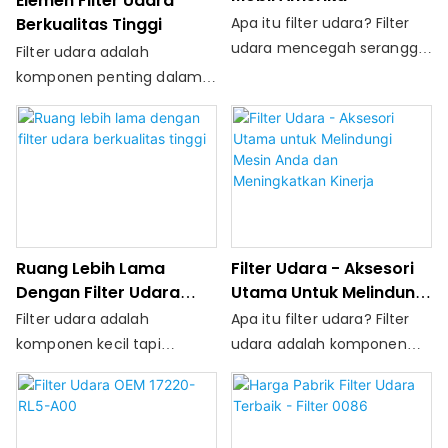
Elemen Filter Udara
Wei, yang menikmati
Apa itu filter udara? Filter
Berkualitas Tinggi
transportasi yang nyaman,
udara mencegah serangga,
Filter udara adalah
lingkungan yang indah dan
debu, partikel, pasir, dan
komponen penting dalam
ekonomi maju
puing -puing mencapai
sistem mesin kendaraan.
mesin dan memastikan
Fungsi utamanya adalah
campuran udara dan
menyaring debu, kotoran,
bahan bakar yang baik
dan materi partikel lainnya
untuk mendukung proses
dari udara yang memasuki
pembakaran. Mereka
mesin. Ini memastikan
datang dalam berbagai
bahwa mesin menerima
Ruang Lebih Lama
Filter Udara - Aksesori
bentuk: panel, melingkar
udara bersih, sehingga
Dengan Filter Udara
Utama Untuk Melindungi
atau silindris. Bahan lipit
meningkatkan efisiensi
Berkualitas Tinggi
Mesin Anda Dan
Filter udara adalah
Apa itu filter udara? Filter
memfilter udara dan dapat
pembakaran dan output
Meningkatkan Kinerja
komponen kecil tapi
udara adalah komponen
terbuat dari kapas, kertas
daya
perkasa dalam sistem
penting dalam sistem
sintetis, atau filter
mesin kendaraan Anda.
mesin kendaraan. Fungsi
pengkondisian busa. Untuk
Fungsi utamanya adalah
utamanya adalah
memastikan kualitasnya,
menghilangkan debu,
menyaring debu, kotoran,
produk ini diproduksi di