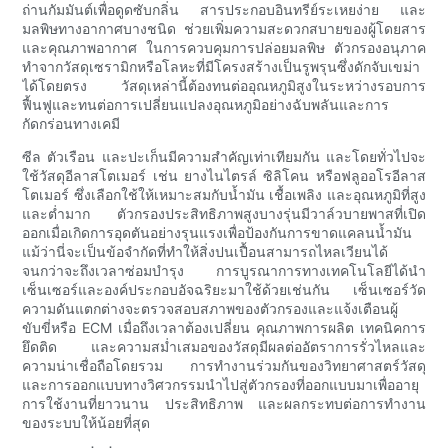
ถ่านกัมมันต์เพื่อดูดซับกลิ่น สารประกอบอินทรีย์ระเหยง่าย และ
มลพิษทางอากาศบางชนิด ช่วยเพิ่มความสะดวกสบายของผู้โดยสาร
และคุณภาพอากาศ ในการควบคุมการปล่อยมลพิษ ตัวกรองอนุภาค
ทำจากวัสดุเซรามิกหรือโลหะที่มีโครงสร้างเป็นรูพรุนซึ่งดักจับเขม่า
ได้โดยตรง วัสดุเหล่านี้ต้องทนต่ออุณหภูมิสูงในระหว่างรอบการ
ฟื้นฟูและทนต่อการเปลี่ยนแปลงอุณหภูมิอย่างฉับพลันและการ
กัดกร่อนทางเคมี
ซีล ตัวเรือน และปะเก็นมีความสำคัญเท่าเทียมกัน และโดยทั่วไปจะ
ใช้วัสดุอีลาสโตเมอร์ เช่น ยางไนไตรล์ ซิลิโคน หรือฟลูออโรอีลาส
โตเมอร์ ซึ่งเลือกใช้ให้เหมาะสมกับน้ำมัน เชื้อเพลิง และอุณหภูมิที่สูง
และต่ำมาก ตัวกรองประสิทธิภาพสูงบางรุ่นมีวาล์วบายพาสที่เปิด
ออกเมื่อเกิดการอุดตันอย่างรุนแรงเพื่อป้องกันการขาดแคลนน้ำมัน
แม้ว่านี่จะเป็นข้อจำกัดที่ทำให้สิ่งปนเปื้อนสามารถไหลเวียนได้
จนกว่าจะถึงเวลาซ่อมบำรุง การบูรณาการทางเทคโนโลยีได้นำ
เซ็นเซอร์และองค์ประกอบอัจฉริยะมาใช้ด้วยเช่นกัน เซ็นเซอร์วัด
ความดันแตกต่างจะตรวจสอบสภาพของตัวกรองและแจ้งเตือนผู้
ขับขี่หรือ ECM เมื่อถึงเวลาต้องเปลี่ยน คุณภาพการผลิต เทคนิคการ
ยึดติด และความสม่ำเสมอของวัสดุมีผลต่ออัตราการรั่วไหลและ
ความน่าเชื่อถือโดยรวม การทำงานร่วมกันของวิทยาศาสตร์วัสดุ
และการออกแบบทางวิศวกรรมนำไปสู่ตัวกรองที่ออกแบบมาเพื่ออายุ
การใช้งานที่ยาวนาน ประสิทธิภาพ และผลกระทบต่อการทำงาน
ของระบบให้น้อยที่สุด