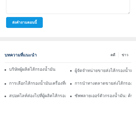
ส่งคำถามตอนนี้
บทความที่แนะนำ
คดี
ข่าว
บริษัทผู้ผลิตไส้กรองน้ำมันชั้นนำ: ภาพรวมที่ครอบคลุม
ผู้จัดจำหน่ายขายส่งไส้กรองน้ำมั
การเลือกไส้กรองน้ำมันเครื่องที่ถูกต้องสำหรับรุ่นรถของคุณ: ข้อควรพิ
การนำทางตลาดขายส่งไส้กรองน้ำ
สปอตไลท์ส่องไปที่ผู้ผลิตไส้กรองน้ำมันชั้นนำและนวัตกรรมของพวกเข
ซัพพลายเออร์ตัวกรองน้ำมัน: ค้