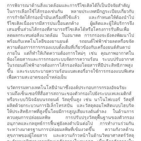
การพิจารณาด้านสิ่งแวดล้อมและการรีไซเคิลได้ก็เป็นปัจจัยสำคัญ
ในการเลือกใช้ไส้กรองเช่นกัน หลายประเทศมีกฎระเบียบเกี่ยวกับ
การกำจัดไส้กรองน้ำมันเครื่องที่ใช้แล้ว และกำหนดให้ต้องนำไป
รีไซเคิลเนื่องจากมีสารปนเปื้อนตกค้าง ผู้ผลิตและผู้ให้บริการจึง
เสนอชิ้นส่วนไส้กรองที่สามารถรีไซเคิลได้หรือโครงการรับคืนเพื่อ
ลดผลกระทบต่อสิ่งแวดล้อม ในอนาคต การกรองจะยังคงพัฒนาไป
พร้อมกับเทคโนโลยีของยานยนต์ รถยนต์ไฟฟ้าช่วยลดหรือขจัด
ความต้องการการกรองแบบดั้งเดิมที่เกี่ยวข้องกับเครื่องยนต์สันดาป
ภายใน แต่ก็ทำให้เกิดความต้องการใหม่ๆ เช่น คุณภาพอากาศใน
ห้องโดยสารและการกรองระบบจัดการความร้อน ระบบปรับอากาศ
ในรถยนต์ไฟฟ้าอาจต้องการไส้กรองห้องโดยสารที่มีประสิทธิภาพสูง
ขึ้น และระบบระบายความร้อนแบตเตอรี่อาจใช้การกรองแบบพิเศษ
เพื่อความสะอาดของน้ำหล่อเย็น
นวัตกรรมทางเทคโนโลยีนำมาซึ่งองค์ประกอบการกรองอัจฉริยะ
รวมถึงเซ็นเซอร์ที่สื่อสารสถานะของตัวกรองไปยังระบบเทเลเมติกส์
หรือระบบวินิจฉัยบนรถยนต์ วัสดุขั้นสูง เช่น นาโนไฟเบอร์ วัสดุที่
ผลิตด้วยกระบวนการอิเล็กโทรสปัน และวัสดุคอมโพสิตแบบไฮบริด
ให้ประสิทธิภาพที่สูงขึ้นโดยมีการสูญเสียแรงดันต่ำลง ในด้านการ
ควบคุมการปล่อยมลพิษ การปรับปรุงวัสดุพื้นฐานของตัวกรอง
อนุภาคและกลยุทธ์การฟื้นฟูยังคงดำเนินต่อไป การทำงานร่วมกัน
ระหว่างมาตรฐานการปล่อยมลพิษที่เข้มงวดขึ้น ความกังวลด้าน
สุขภาพของผู้โดยสาร และความก้าวหน้าในด้านวิทยาศาสตร์วัสดุ