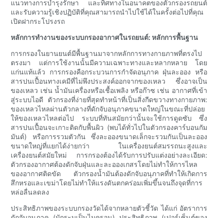
แนวทางการบำรุงรักษา และทิศทางในอนาคตของตัวกรองรถยนต์
และรับความรู้เชิงปฏิบัติที่คุณสามารถนำไปใช้ได้ในครั้งต่อไปที่คุณ
เปิดฝากระโปรงรถ
หลักการทำงานของระบบกรองอากาศในรถยนต์: หลักการพื้นฐาน
การกรองในยานยนต์มีพื้นฐานมาจากหลักการทางกายภาพที่ตรงไป
ตรงมา แต่การใช้งานนั้นมีความเฉพาะทางและหลากหลาย โดย
แก่นแท้แล้ว การกรองคือกระบวนการกำจัดอนุภาค ฝุ่นละออง หรือ
สารปนเปื้อนทางเคมีที่ไม่พึงประสงค์ออกจากของเหลว ซึ่งอาจเป็น
ของเหลว เช่น น้ำมันเครื่องหรือเชื้อเพลิง หรือก๊าซ เช่น อากาศที่เข้า
สู่ระบบไอดี ตัวกรองที่ง่ายที่สุดทำหน้าที่เป็นสิ่งกีดขวางทางกายภาพ:
ของเหลวไหลผ่านตัวกลางที่ดักจับอนุภาคขนาดใหญ่ในขณะที่ปล่อย
ให้ของเหลวไหลต่อไป ระบบที่ทันสมัยกว่านั้นจะใช้การดูดซับ ซึ่ง
สารปนเปื้อนจะเกาะติดกับพื้นผิว (พบได้ทั่วไปในตัวกรองคาร์บอนกัม
มันต์) หรือการรวมตัวกัน ซึ่งละอองขนาดเล็กจะรวมกันเป็นละออง
ขนาดใหญ่ที่แยกได้ง่ายกว่า ในเครื่องยนต์สมรรถนะสูงและ
เครื่องยนต์สมัยใหม่ การกรองต้องได้รับการปรับแต่งอย่างละเอียด:
ตัวกรองอากาศต้องดักจับฝุ่นและละอองเกสรโดยไม่ทำให้การไหล
ของอากาศติดขัด ตัวกรองน้ำมันต้องดักจับอนุภาคที่ทำให้เกิดการ
สึกหรอและเขม่าโดยไม่ทำให้แรงดันตกคร่อมเพิ่มขึ้นจนถึงจุดที่การ
หล่อลื่นลดลง
ประสิทธิภาพของระบบกรองวัดได้จากหลายตัวชี้วัด ได้แก่ อัตราการ
ดักจับอนุภาค (มักระบุเป็นไมครอน) ประสิทธิภาพ (เปอร์เซ็นต์ของ