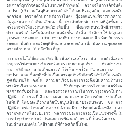
อนุภาคที่ถูกกำจัดออกไปในขนาดที่กำหนด) ความจุในการดักจับสิ่ง
สกปรก (ปริมาณวัสดุที่สามารถดักจับได้ก่อนที่จะอุดตัน) และแรงดัน
ตกคร่อม (ความต้านทานต่อการไหล) ผู้ออกแบบจะพิจารณาความ
สมดุลระหว่างข้อดีข้อเสียเหล่านี้ ประสิทธิภาพการกรองที่สูงขึ้นบาง
ครั้งอาจทำให้แรงดันตกคร่อมเพิ่มขึ้น ซึ่งอาจลดประสิทธิภาพการ
ทำงานหรือทำให้ปั๊มต้องทำงานหนักขึ้น ดังนั้น จึงมีการใช้วัสดุและ
รูปทรงการออกแบบ เช่น การพับจีบ การกรองแบบลึกเทียบกับการก
รองแบบพื้นผิว และวัสดุที่มีขนาดแตกต่างกัน เพื่อเพิ่มความจุและลด
ความต้านทานให้เหลือน้อยที่สุด
การกรองไม่ได้มีแค่หน้าที่ปกป้องชิ้นส่วนกลไกเท่านั้น แต่ยังมีผลต่อ
อายุการใช้งานของเซ็นเซอร์และระบบควบคุมด้วย ตัวอย่างเช่น
อากาศที่มีอนุภาคปนเปื้อนอาจทำให้เซ็นเซอร์วัดปริมาณอากาศ
สกปรก และเชื้อเพลิงที่ปนเปื้อนอาจอุดตันหัวฉีดหรือทำให้ปั๊มแรงดัน
สูงเสียหายได้ ดังนั้น ความสำเร็จของการกรองจึงเป็นความท้าทาย
ทางด้านวิศวกรรมระบบ ซึ่งต้องบูรณาการวิทยาศาสตร์วัสดุ
พลศาสตร์ของไหล และข้อควรพิจารณาในการบำรุงรักษาในทาง
ปฏิบัติ ตัวกรองที่เลือกอย่างเหมาะสมจะช่วยจัดการกับการปนเปื้อน
ในทันที ในขณะเดียวกันก็สนับสนุนเป้าหมายระดับระบบ เช่น การ
ปฏิบัติตามข้อกำหนดด้านการปล่อยมลพิษ ประหยัดเชื้อเพลิง และ
ความทนทานในระยะยาว หลักการของการกรองเป็นแนวทางทั้งใน
การบำรุงรักษาประจำวันและการพัฒนาตัวกรองที่เป็นนวัตกรรม
ใหม่สำหรับเทคโนโลยีรถยนต์ที่กำลังเกิดขึ้นใหม่