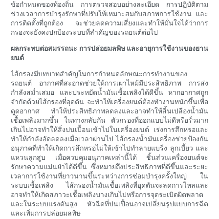
ข้อกำหนดของท้องถิ่น การตรวจสอบอย่างละเอียด การปฏิบัติตาม
ช่วงเวลาการบำรุงรักษาที่ปรับให้เหมาะสมกับสภาพการใช้งาน และ
การติดตั้งที่ถูกต้อง จะช่วยลดความเสี่ยงและทำให้มั่นใจได้ว่าการ
กรองจะยังคงปกป้องระบบที่สำคัญของรถยนต์ต่อไป
ผลกระทบต่อสมรรถนะ การปล่อยมลพิษ และอายุการใช้งานของยาน
ยนต์
ไส้กรองมีบทบาทสำคัญในการกำหนดลักษณะการทำงานของ
รถยนต์ อากาศที่สะอาดช่วยให้การเผาไหม้มีประสิทธิภาพ การส่ง
กำลังสม่ำเสมอ และประหยัดน้ำมันเชื้อเพลิงได้ดีขึ้น หากอากาศถูก
จำกัดด้วยไส้กรองที่อุดตัน จะทำให้เครื่องยนต์ต้องทำงานหนักขึ้นเพื่อ
ดูดอากาศ ทำให้ประสิทธิภาพลดลงและอาจทำให้สิ้นเปลืองน้ำมัน
เชื้อเพลิงมากขึ้น ในทางกลับกัน ตัวกรองที่ออกแบบไม่ดีหรือรั่วมาก
เกินไปอาจทำให้สิ่งปนเปื้อนเข้าไปในเครื่องยนต์ เร่งการสึกหรอและ
ทำให้กำลังอัดลดลงเมื่อเวลาผ่านไป ไส้กรองน้ำมันเครื่องช่วยป้องกัน
อนุภาคที่ทำให้เกิดการสึกหรอไม่ให้เข้าไปทำลายแบริ่ง ลูกเบี้ยว และ
แหวนลูกสูบ เมื่อควบคุมอนุภาคเหล่านี้ได้ ชิ้นส่วนเครื่องยนต์จะ
รักษาความแม่นยำได้ดีขึ้น ซึ่งหมายถึงประสิทธิภาพที่ดีขึ้นและระยะ
เวลาการใช้งานที่ยาวนานขึ้นระหว่างการซ่อมบำรุงครั้งใหญ่ ใน
ระบบเชื้อเพลิง ไส้กรองน้ำมันเชื้อเพลิงที่อุดตันจะลดการไหลและ
อาจทำให้เกิดสภาวะเชื้อเพลิงบางเกินไปหรือการจุดระเบิดผิดพลาด
และในระบบแรงดันสูง หัวฉีดที่ปนเปื้อนอาจเปลี่ยนรูปแบบการฉีด
และเพิ่มการปล่อยมลพิษ