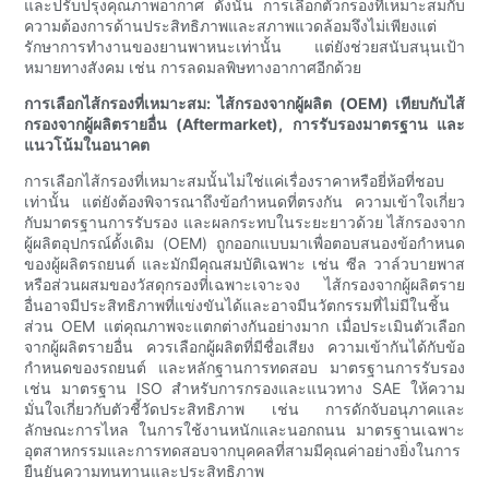
และปรับปรุงคุณภาพอากาศ ดังนั้น การเลือกตัวกรองที่เหมาะสมกับ
ความต้องการด้านประสิทธิภาพและสภาพแวดล้อมจึงไม่เพียงแต่
รักษาการทำงานของยานพาหนะเท่านั้น แต่ยังช่วยสนับสนุนเป้า
หมายทางสังคม เช่น การลดมลพิษทางอากาศอีกด้วย
การเลือกไส้กรองที่เหมาะสม: ไส้กรองจากผู้ผลิต (OEM) เทียบกับไส้
กรองจากผู้ผลิตรายอื่น (Aftermarket), การรับรองมาตรฐาน และ
แนวโน้มในอนาคต
การเลือกไส้กรองที่เหมาะสมนั้นไม่ใช่แค่เรื่องราคาหรือยี่ห้อที่ชอบ
เท่านั้น แต่ยังต้องพิจารณาถึงข้อกำหนดที่ตรงกัน ความเข้าใจเกี่ยว
กับมาตรฐานการรับรอง และผลกระทบในระยะยาวด้วย ไส้กรองจาก
ผู้ผลิตอุปกรณ์ดั้งเดิม (OEM) ถูกออกแบบมาเพื่อตอบสนองข้อกำหนด
ของผู้ผลิตรถยนต์ และมักมีคุณสมบัติเฉพาะ เช่น ซีล วาล์วบายพาส
หรือส่วนผสมของวัสดุกรองที่เฉพาะเจาะจง ไส้กรองจากผู้ผลิตราย
อื่นอาจมีประสิทธิภาพที่แข่งขันได้และอาจมีนวัตกรรมที่ไม่มีในชิ้น
ส่วน OEM แต่คุณภาพจะแตกต่างกันอย่างมาก เมื่อประเมินตัวเลือก
จากผู้ผลิตรายอื่น ควรเลือกผู้ผลิตที่มีชื่อเสียง ความเข้ากันได้กับข้อ
กำหนดของรถยนต์ และหลักฐานการทดสอบ มาตรฐานการรับรอง
เช่น มาตรฐาน ISO สำหรับการกรองและแนวทาง SAE ให้ความ
มั่นใจเกี่ยวกับตัวชี้วัดประสิทธิภาพ เช่น การดักจับอนุภาคและ
ลักษณะการไหล ในการใช้งานหนักและนอกถนน มาตรฐานเฉพาะ
อุตสาหกรรมและการทดสอบจากบุคคลที่สามมีคุณค่าอย่างยิ่งในการ
ยืนยันความทนทานและประสิทธิภาพ