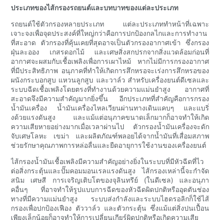
ประเภทของไส้กรองรถยนต์และบทบาทของแต่ละประเภท
รถยนต์ใช้ตัวกรองหลายประเภท แต่ละประเภททำหน้าที่เฉพาะ
เจาะจงเพื่อจุดประสงค์ที่ใหญ่กว่าคือการปกป้องกลไกและการทำงาน
ที่สะอาด ตัวกรองที่คุ้นเคยที่สุดอาจเป็นตัวกรองอากาศเข้า ซึ่งกรอง
ฝุ่นละออง เกสรดอกไม้ และเศษสิ่งสกปรกจากสิ่งแวดล้อมก่อนที่
อากาศจะผสมกับเชื้อเพลิงเพื่อการเผาไหม้ หากไม่มีการกรองอากาศ
ที่มีประสิทธิภาพ อนุภาคที่ทำให้เกิดการสึกหรอจะเร่งการสึกหรอของ
ผนังกระบอกสูบ แหวนลูกสูบ และวาล์ว สำหรับเครื่องยนต์ดีเซลและ
ระบบฉีดเชื้อเพลิงโดยตรงที่ทำงานด้วยความแม่นยำสูง อากาศที่
สะอาดจึงมีความสำคัญมากยิ่งขึ้น อีกประเภทที่สำคัญคือการกรอง
น้ำมันเครื่อง น้ำมันเครื่องไหลเวียนผ่านทางเดินแคบๆ และแบริ่
งด้วยแรงดันสูง และแม้แต่อนุภาคขนาดเล็กมากก็อาจทำให้เกิด
ความเสียหายอย่างมากเมื่อเวลาผ่านไป ตัวกรองน้ำมันเครื่องจะดัก
จับเศษโลหะ เขม่า และผลิตภัณฑ์พลอยได้จากน้ำมันที่เสื่อมสภาพ
ช่วยรักษาคุณภาพการหล่อลื่นและยืดอายุการใช้งานของเครื่องยนต์
ไส้กรองน้ำมันเชื้อเพลิงมีความสำคัญอย่างยิ่งในระบบที่มีหัวฉีดที่ไว
ต่อสิ่งกระตุ้นและปั๊มคอมมอนเรลแรงดันสูง ไส้กรองเหล่านี้จะกำจัด
สนิม เศษสี การเจริญเติบโตของจุลินทรีย์ (ในดีเซล) และอนุภา
คอื่นๆ ที่อาจทำให้รูปแบบการฉีดของหัวฉีดผิดปกติหรืออุดตันช่อง
ทางที่มีความแม่นยำสูง ระบบส่งกำลังและระบบไฮดรอลิกก็ใช้ไส้
กรองเพื่อปกป้องเฟือง ตัววาล์ว และตัวกระตุ้น ซึ่งแม้แต่สิ่งปนเปื้อน
เพียงเล็กน้อยก็อาจทำให้การเปลี่ยนเกียร์ผิดปกติหรือเกิดความเสีย