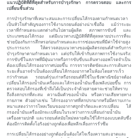
แนวปฏิบัติที่ดีที่สุดสำหรับการบำรุงรักษา การตรวจสอบ และการ
เปลี่ยนชิ้นส่วน
การบำรุงรักษาที่เหมาะสมและการเปลี่ยนไส้กรองตามกำหนดเวลา
เป็นหัวใจสำคัญของการใช้งานรถยนต์อย่างน่าเชื่อถือ แม้ว่าระยะ
เวลาที่กำหนดจะแตกต่างกันไปตามผู้ผลิต สภาพการขับขี่ และ
ประเภทของไส้กรอง แต่มีแนวทางปฏิบัติที่ดีที่สุดหลายประการที่จะ
ช่วยป้องกันการสึกหรอก่อนกำหนดและการซ่อมแซมที่มีค่าใช้จ่ายสูง
ประการแรก ให้ตรวจสอบแนวทางของผู้ผลิตรถยนต์สำหรับการ
บำรุงรักษาตามกำหนดเวลา แต่ปรับให้เข้ากับสภาพการใช้งานจริง:
การขับขี่ในสภาพที่มีฝุ่นมากหรือการขับขี่บนเส้นทางออฟโรดจำเป็น
ต้องเปลี่ยนไส้กรองอากาศบ่อยขึ้น การจราจรติดขัดและการเดินทาง
ระยะสั้นอาจจำเป็นต้องเปลี่ยนไส้กรองอากาศในห้องโดยสารเร็ว
กว่ากำหนด รถยนต์รุ่นเก่าหรือรถยนต์ที่ใช้ในเชิงพาณิชย์อาจต้อง
เปลี่ยนไส้กรองน้ำมันเครื่องและไส้กรองน้ำมันเชื้อเพลิงบ่อยขึ้น การ
ตรวจสอบไส้กรองที่เข้าถึงได้เป็นประจำด้วยสายตาจะช่วยให้ทราบ
ถึงสิ่งสกปรกที่สะสม ความอิ่มตัวของน้ำมัน หรือความเสียหายทาง
กายภาพ ตัวอย่างเช่น ไส้กรองอากาศที่สกปรกมากหรือมีคราบเกาะ
หนาแสดงว่าการไหลเวียนของอากาศถูกจำกัดและควรเปลี่ยน ไส้
กรองน้ำมันเครื่องมักจะเปลี่ยนในระหว่างการเปลี่ยนถ่ายน้ำมัน
เครื่องตามปกติ และรถยนต์สมัยใหม่หลายคันใช้ไส้กรองแบบตลับซึ่ง
ต้องมีการติดตั้งโอริงอย่างถูกต้องเพื่อหลีกเลี่ยงการรั่วซึม
การเปลี่ยนไส้กรองอย่างถูกต้องนั้นต้องใส่ใจเรื่องความสะอาดและ