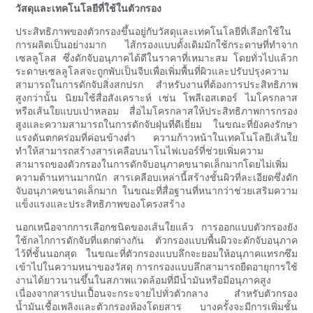
วัสดุและเทคโนโลยีที่ใช้ในตัวกรอง
ประสิทธิภาพของตัวกรองขึ้นอยู่กับวัสดุและเทคโนโลยีที่เลือกใช้ใน
การผลิตเป็นอย่างมาก ไส้กรองแบบดั้งเดิมมักใช้กระดาษที่ทำจาก
เซลลูโลส ซึ่งดักจับอนุภาคได้ดีในราคาที่เหมาะสม โดยทั่วไปแล้วก
ระดาษเซลลูโลสจะถูกพับเป็นจีบเพื่อเพิ่มพื้นที่ผิวและปรับปรุงความ
สามารถในการดักจับสิ่งสกปรก สำหรับงานที่ต้องการประสิทธิภาพ
สูงกว่านั้น นิยมใช้สื่อสังเคราะห์ เช่น โพลีเอสเตอร์ ไมโครกลาส
หรือเส้นใยแบบเป่าหลอม สื่อไมโครกลาสให้ประสิทธิภาพการกรอง
สูงและความสามารถในการดักจับฝุ่นที่ดีเยี่ยม ในขณะที่ยังคงรักษา
แรงดันตกคร่อมที่ค่อนข้างต่ำ ความก้าวหน้าในเทคโนโลยีเส้นใย
ทำให้สามารถสร้างสารเคลือบนาโนไฟเบอร์ที่ช่วยเพิ่มความ
สามารถของตัวกรองในการดักจับอนุภาคขนาดเล็กมากโดยไม่เพิ่ม
ความต้านทานมากนัก สารเคลือบเหล่านี้สร้างชั้นผิวที่ละเอียดซึ่งดัก
จับอนุภาคขนาดเล็กมาก ในขณะที่สื่อฐานที่หนากว่าช่วยเสริมความ
แข็งแรงและประสิทธิภาพของโครงสร้าง
นอกเหนือจากการเลือกชนิดของเส้นใยแล้ว การออกแบบตัวกรองยัง
ใช้กลไกการดักจับที่แตกต่างกัน ตัวกรองแบบพื้นผิวจะดักจับอนุภาค
ไว้ที่ชั้นนอกสุด ในขณะที่ตัวกรองแบบลึกจะยอมให้อนุภาคแทรกซึม
เข้าไปในความหนาของวัสดุ การกรองแบบลึกสามารถยืดอายุการใช้
งานได้ยาวนานขึ้นในสภาพแวดล้อมที่มีน้ำมันหรือมีอนุภาคสูง
เนื่องจากสารปนเปื้อนจะกระจายไปทั่วตัวกลาง สำหรับตัวกรอง
น้ำมันเชื้อเพลิงและตัวกรองห้องโดยสาร บางครั้งจะมีการเพิ่มชั้น