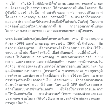
หายได้ เกียร์อัตโนมัติมักจะมีทั้งตัวกรองแบบตะแกรงและตัวกรอง
ละเอียดรวมอยู่ในวงจรของเหลว ไส้กรองอากาศในห้องโดยสาร ซึ่ง
ผู้ขับขี่มักมองข้ามไปนั้น ทำหน้าที่กรองอากาศจากระบบปรับอากาศ
โดยตรง ช่วยกำจัดฝุ่นละออง เกสรดอกไม้ และบางครั้งก็กำจัดกลิ่น
และสารประกอบอินทรีย์ระเหยง่ายเมื่อมีชั้นถ่านกัมมันต์อยู่ ในสภาพ
แวดล้อมในเมืองที่มีคุณภาพอากาศไม่ดี การกรองอากาศในห้อง
โดยสารส่งผลต่อสุขภาพและความสะดวกสบายของผู้โดยสาร
รถยนต์สมัยใหม่บางรุ่นยังติดตั้งตัวกรองพิเศษ เช่น ตัวกรองอนุภาค
ดีเซล (DPF) และตัวกรองอนุภาคเบนซิน (GPF) ซึ่งดักจับเขม่าเพื่อ
ลดการปล่อยอนุภาค ตัวกรองรองหรือตัวกรองแบบรวมตัวจะใช้ใน
ระบบแยกน้ำมันเชื้อเพลิงหรือน้ำเพื่อกำจัดหยดน้ำก่อนที่น้ำมันเชื้อ
เพลิงจะไปถึงส่วนประกอบที่สำคัญ ระบบพวงมาลัยเพาเวอร์ ระบบ
เบรก และระบบควบคุมการปล่อยมลพิษบางระบบอาจมีการกรองใน
ตัวด้วย ตัวกรองแต่ละประเภทต้องได้รับการออกแบบให้เหมาะสมกับ
คุณลักษณะของของเหลว (ความหนืด ขนาดอนุภาค) ช่วงอุณหภูมิ
การทำงาน และอัตราการไหลที่ต้องการในการใช้งานนั้นๆ แนวทาง
การบำรุงรักษาจึงแตกต่างกันไป ตัวอย่างเช่น ตัวกรองอากาศอาจ
ต้องเปลี่ยนตามช่วงเวลาที่กำหนด ในขณะที่ DPF มักเป็นระบบการ
สร้างใหม่แบบพาสซีฟหรือแอคทีฟ ซึ่งต้องใช้การวินิจฉัยและการ
แก้ไขที่แตกต่างกัน การทำความเข้าใจบทบาทของตัวกรองแต่ละ
ประเภทจะช่วยในการวินิจฉัยปัญหาด้านประสิทธิภาพและวางแผน
การดูแลป้องกัน