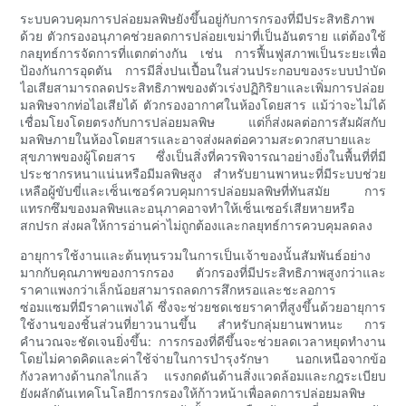
ระบบควบคุมการปล่อยมลพิษยังขึ้นอยู่กับการกรองที่มีประสิทธิภาพ
ด้วย ตัวกรองอนุภาคช่วยลดการปล่อยเขม่าที่เป็นอันตราย แต่ต้องใช้
กลยุทธ์การจัดการที่แตกต่างกัน เช่น การฟื้นฟูสภาพเป็นระยะเพื่อ
ป้องกันการอุดตัน การมีสิ่งปนเปื้อนในส่วนประกอบของระบบบำบัด
ไอเสียสามารถลดประสิทธิภาพของตัวเร่งปฏิกิริยาและเพิ่มการปล่อย
มลพิษจากท่อไอเสียได้ ตัวกรองอากาศในห้องโดยสาร แม้ว่าจะไม่ได้
เชื่อมโยงโดยตรงกับการปล่อยมลพิษ แต่ก็ส่งผลต่อการสัมผัสกับ
มลพิษภายในห้องโดยสารและอาจส่งผลต่อความสะดวกสบายและ
สุขภาพของผู้โดยสาร ซึ่งเป็นสิ่งที่ควรพิจารณาอย่างยิ่งในพื้นที่ที่มี
ประชากรหนาแน่นหรือมีมลพิษสูง สำหรับยานพาหนะที่มีระบบช่วย
เหลือผู้ขับขี่และเซ็นเซอร์ควบคุมการปล่อยมลพิษที่ทันสมัย ​​การ
แทรกซึมของมลพิษและอนุภาคอาจทำให้เซ็นเซอร์เสียหายหรือ
สกปรก ส่งผลให้การอ่านค่าไม่ถูกต้องและกลยุทธ์การควบคุมลดลง
อายุการใช้งานและต้นทุนรวมในการเป็นเจ้าของนั้นสัมพันธ์อย่าง
มากกับคุณภาพของการกรอง ตัวกรองที่มีประสิทธิภาพสูงกว่าและ
ราคาแพงกว่าเล็กน้อยสามารถลดการสึกหรอและชะลอการ
ซ่อมแซมที่มีราคาแพงได้ ซึ่งจะช่วยชดเชยราคาที่สูงขึ้นด้วยอายุการ
ใช้งานของชิ้นส่วนที่ยาวนานขึ้น สำหรับกลุ่มยานพาหนะ การ
คำนวณจะชัดเจนยิ่งขึ้น: การกรองที่ดีขึ้นจะช่วยลดเวลาหยุดทำงาน
โดยไม่คาดคิดและค่าใช้จ่ายในการบำรุงรักษา นอกเหนือจากข้อ
กังวลทางด้านกลไกแล้ว แรงกดดันด้านสิ่งแวดล้อมและกฎระเบียบ
ยังผลักดันเทคโนโลยีการกรองให้ก้าวหน้าเพื่อลดการปล่อยมลพิษ