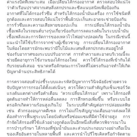
ค่าแรงบิดที่เหมาะสม เมื่อเปลี่ยนไส้กรองอากาศ ตรวจสอบให้แน่ใจ
ว่าตัวเรือนปราศจากเศษสิ่งสกปรกและซีลแนบสนิทเพื่อป้องกัน
อากาศที่ไม่ได้กรองรั่วซึม สำหรับไส้กรองน้ำมันเครื่อง การใช้ชนิดที่
ถูกต้องและตรวจสอบให้แน่ใจว่าพื้นผิวปะเก็นสะอาดจะช่วยป้องกัน
การรั่วซึมและความเสียหายของปะเก็น การเปลี่ยนไส้กรองน้ำมัน
เชื้อเพลิงในรถยนต์บางรุ่นเกี่ยวข้องกับการลดแรงดันในระบบน้ำมัน
เชื้อเพลิงและการจัดการของเหลวไวไฟอย่างปลอดภัย ในกรณีเช่นนี้
แนะนำให้ใช้บริการจากช่างผู้เชี่ยวชาญ การเปลี่ยนไส้กรองอากาศ
ในห้องโดยสารมักจะพบว่ามีใบไม้และเศษสิ่งสกปรกสะสมอยู่ใกล้
ช่องรับอากาศของระบบปรับอากาศ การทำความสะอาดบริเวณนี้จะ
ช่วยยืดอายุการใช้งานของไส้กรองใหม่ ควรใช้ไส้กรองที่เข้ากันได้
กับรถยนต์เสมอ ขนาดหรือลักษณะการไหลที่ไม่ตรงกันอาจทำให้เกิด
ปัญหาด้านประสิทธิภาพได้
การตรวจสอบตัวบ่งชี้ระบบและรหัสปัญหาการวินิจฉัยยังช่วยตรวจ
จับปัญหาการกรองได้ตั้งแต่เนิ่นๆ ควรให้ความสำคัญกับเซ็นเซอร์วัด
แรงดันแตกต่างหรือคำเตือน “ควรเปลี่ยนไส้กรอง” เพราะไส้กรองที่
อุดตันอาจทำให้การหล่อลื่นลดลง การสึกหรอเพิ่มขึ้น หรือระบบไฮ
ดรอลิกเกิดความร้อนสูงเกินไป ในระบบที่สำคัญต่อการปล่อยมลพิษ
เช่น ตัวกรองอนุภาคดีเซล การไม่แก้ไขสัญญาณเตือนอาจส่งผลให้
ต้องทำการฟื้นฟูระบบโดยบังคับหรือซ่อมแซมที่มีค่าใช้จ่ายสูง การ
กำจัดไส้กรองที่ใช้แล้วอย่างถูกต้องเป็นอีกหนึ่งสิ่งที่ควรพิจารณาใน
การบำรุงรักษา ไส้กรองที่ชุ่มน้ำมันและส่วนประกอบบางอย่างถือเป็น
ของเสียอันตรายในหลายพื้นที่ และควรนำไปรีไซเคิลหรือกำจัดตาม