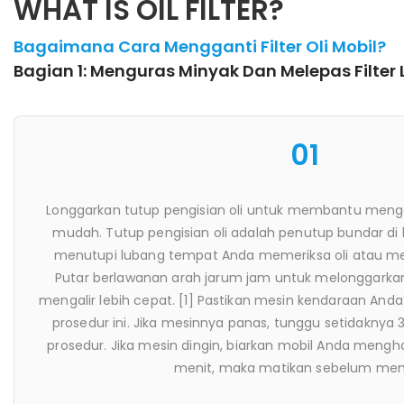
WHAT IS OIL FILTER?
Bagaimana Cara Mengganti Filter Oli Mobil?
Bagian 1: Menguras Minyak Dan Melepas Filter
02
Letakkan wajan saluran oli di bawah steker pembuang
adalah mur persegi yang biasanya terletak di bawah 
serendah panci oli yang terpasang pada bagian bawah b
di bagian bawah atau sisi panci oli. Steker pembuanga
di dekat poros engkol, yang merupakan poros yang ter
bawah blok mesin yang memasok daya ke bagian yang b
Ini ditempatkan di dalam casing yang melekat pada b