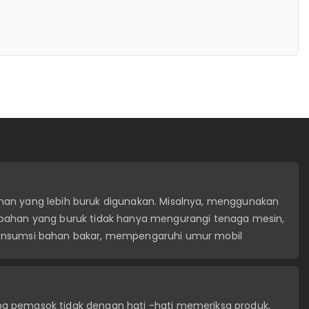
lalu ganti dengan yang baru sebelum Anda memasukkan
 akan memastikan kesesuaian dan segel yang ketat.
han yang lebih buruk digunakan. Misalnya, menggunakan
 bahan yang buruk tidak hanya mengurangi tenaga mesin,
konsumsi bahan bakar, mempengaruhi umur mobil
a pemasok tidak dengan hati -hati memeriksa produk,