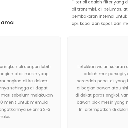
Filter oli adalah filter ya
oli transmisi, oli pelumas,
pembakaran internal untuk
 Lama
api, kapal dan kapal, dan m
an oli Steker pembuangan
Lepaskan steker oli un
blok engine pada titik
square-end (kunci
lok mesin. Biasanya baik
menghapusnya. Biarkan m
n kadang -kadang terletak
menetes keluar. Ini m
hubung langsung ke bagian
me
ergerak dari kendaraan.
agian bawah blok mesin.
[2] Bersiaplah untuk m
Anda melepas steker sehin