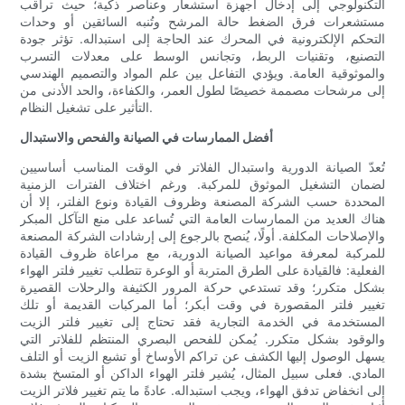
التكنولوجي إلى إدخال أجهزة استشعار وعناصر ذكية؛ حيث تراقب
مستشعرات فرق الضغط حالة المرشح وتُنبه السائقين أو وحدات
التحكم الإلكترونية في المحرك عند الحاجة إلى استبداله. تؤثر جودة
التصنيع، وتقنيات الربط، وتجانس الوسط على معدلات التسرب
والموثوقية العامة. ويؤدي التفاعل بين علم المواد والتصميم الهندسي
إلى مرشحات مصممة خصيصًا لطول العمر، والكفاءة، والحد الأدنى من
التأثير على تشغيل النظام.
أفضل الممارسات في الصيانة والفحص والاستبدال
تُعدّ الصيانة الدورية واستبدال الفلاتر في الوقت المناسب أساسيين
لضمان التشغيل الموثوق للمركبة. ورغم اختلاف الفترات الزمنية
المحددة حسب الشركة المصنعة وظروف القيادة ونوع الفلتر، إلا أن
هناك العديد من الممارسات العامة التي تُساعد على منع التآكل المبكر
والإصلاحات المكلفة. أولًا، يُنصح بالرجوع إلى إرشادات الشركة المصنعة
للمركبة لمعرفة مواعيد الصيانة الدورية، مع مراعاة ظروف القيادة
الفعلية: فالقيادة على الطرق المتربة أو الوعرة تتطلب تغيير فلتر الهواء
بشكل متكرر؛ وقد تستدعي حركة المرور الكثيفة والرحلات القصيرة
تغيير فلتر المقصورة في وقت أبكر؛ أما المركبات القديمة أو تلك
المستخدمة في الخدمة التجارية فقد تحتاج إلى تغيير فلتر الزيت
والوقود بشكل متكرر. يُمكن للفحص البصري المنتظم للفلاتر التي
يسهل الوصول إليها الكشف عن تراكم الأوساخ أو تشبع الزيت أو التلف
المادي. فعلى سبيل المثال، يُشير فلتر الهواء الداكن أو المتسخ بشدة
إلى انخفاض تدفق الهواء، ويجب استبداله. عادةً ما يتم تغيير فلاتر الزيت