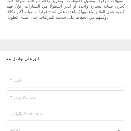
استهلاك الوقود، وتقليل الانبعاثات، وتعزيز راحة الركاب. سواءً كنت
تُجري صيانة لسيارة واحدة أو تُدير أسطولًا من السيارات، فإنّ فهم
كيفية عمل الفلاتر وأهميتها يُساعدك على اتخاذ قرارات صيانة أكثر ذكاءً،
ويُسهم في الحفاظ على سلامة المركبات على المدى الطويل.
ابق على تواصل معنا
اسم
بريد إلكتروني
الهاتف/whatsapp
MOQ