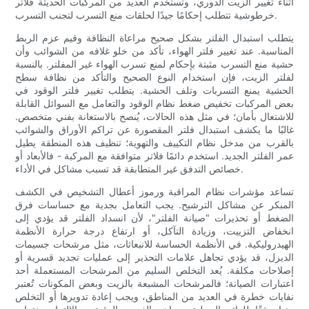
أثناء تغيير الزيت الدوري، وتستخدم العديد من المركبات الحديثة فلاتر
خرطوشية تتطلب إحكامًا جيدًا لحلقات منع التسرب لتجنب التسرب.
يتطلب استبدال الفلتر بشكل صحيح مراعاة النظافة وقيم عزم الربط
المناسبة. عند تغيير فلتر الهواء، تأكد من خلو غلافه من الشوائب وأن
حشية منع التسرب مثبتة بإحكام لمنع تسرب الهواء غير المفلتر. بالنسبة
لفلتر الزيت، فإن استخدام النوع الصحيح والتأكد من نظافة سطح
الحشية يمنع التسربات وتلف الحشية. يتطلب تغيير فلتر الوقود في
بعض المركبات تخفيض ضغط نظام الوقود والتعامل مع السوائل القابلة
للاشتعال بأمان؛ في مثل هذه الحالات، يُنصح بالاستعانة بفني متخصص.
غالبًا ما يكشف استبدال فلتر المقصورة عن تراكم الأوراق والشوائب
بالقرب من مدخل نظام التكييف والتهوية؛ تنظيف هذه المنطقة يطيل
عمر الفلتر الجديد. استخدم دائمًا فلاتر متوافقة مع المركبة - فالأبعاد أو
خصائص التدفق غير المتطابقة قد تسبب مشاكل في الأداء.
تساعد مؤشرات نظام المراقبة ورموز أعطال التشخيص في الكشف
المبكر عن مشاكل الترشيح. يجب التعامل بجدية مع حساسات فرق
الضغط أو تحذيرات "صيانة الفلتر"، لأن انسداد الفلتر قد يؤدي إلى
انخفاض التزييت، وزيادة التآكل، أو ارتفاع درجة حرارة الأنظمة
الهيدروليكية. في الأنظمة الحساسة للانبعاثات، مثل مرشحات جسيمات
الديزل، قد يؤدي تجاهل علامات التحذير إلى عمليات تجديد قسرية أو
إصلاحات مكلفة. يُعد التخلص السليم من المرشحات المستعملة أحد
اعتبارات الصيانة؛ فالمرشحات المشبعة بالزيت وبعض المكونات تُعتبر
نفايات خطرة في العديد من المناطق، ويجب إعادة تدويرها أو التخلص