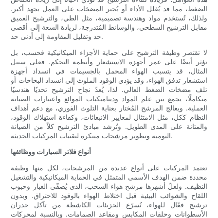
الضغط، مما قد يُقلل الأداء أو يُجبر المضخات على العمل بجهد أكبر.
ولذلك، تُستخدم مواد وهندسة تصميمية، مثل الطي، والترشيح العميق
مقابل الترشيح السطحي، والوسائط المُتدرجة، لزيادة السعة إلى أقصى
حد وتقليل المقاومة إلى أدنى حد.
لا تقتصر وظيفة الترشيح على حماية الأجزاء الميكانيكية فحسب، بل
تؤثر أيضًا على عمر أجهزة الاستشعار وأنظمة التحكم. فعلى سبيل
المثال، قد يتسبب الهواء المحمل بالجسيمات في انسداد أجهزة
استشعار تدفق الهواء، وقد يؤدي الوقود الملوث إلى انسداد البخاخات أو
تلف مضخات الضغط العالي. لذا، يُعدّ نجاح الترشيح تحديًا هندسيًا
متكاملًا، يجمع بين علم المواد وديناميكيات الموائع واعتبارات الصيانة
العملية. ويعالج المرشح المُختار بعناية التلوث الفوري، مع دعم أهداف
النظام ككل، مثل الامتثال لمعايير الانبعاثات، وكفاءة استهلاك الوقود،
والمتانة على المدى الطويل. وتُرشد مبادئ الترشيح كلاً من الصيانة
اليومية وتطوير مرشحات مبتكرة لتقنيات المركبات الحديثة.
أنواع فلاتر السيارات ووظائفها
تعتمد المركبات على أنواع عديدة من المرشحات، لكل منها وظيفة
محددة ضمن الهدف الأسمى المتمثل في الحماية الميكانيكية والتشغيل
النظيف. ولعلّ أشهرها مرشح هواء السحب، الذي يُصفّي الغبار وحبوب
اللقاح والشوائب البيئية قبل اختلاط الهواء بالوقود للاحتراق. وبدون
ترشيح فعّال للهواء، تُسرّع الجزيئات الكاشطة من تآكل جدران
الأسطوانات وحلقات المكابس ومقاعد الصمامات. وبالنسبة لمحركات