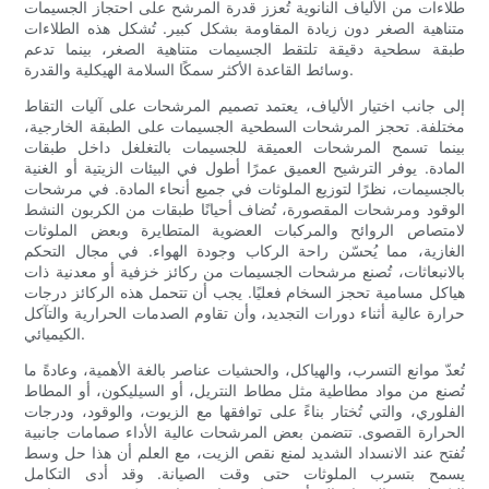
طلاءات من الألياف النانوية تُعزز قدرة المرشح على احتجاز الجسيمات
متناهية الصغر دون زيادة المقاومة بشكل كبير. تُشكل هذه الطلاءات
طبقة سطحية دقيقة تلتقط الجسيمات متناهية الصغر، بينما تدعم
وسائط القاعدة الأكثر سمكًا السلامة الهيكلية والقدرة.
إلى جانب اختيار الألياف، يعتمد تصميم المرشحات على آليات التقاط
مختلفة. تحجز المرشحات السطحية الجسيمات على الطبقة الخارجية،
بينما تسمح المرشحات العميقة للجسيمات بالتغلغل داخل طبقات
المادة. يوفر الترشيح العميق عمرًا أطول في البيئات الزيتية أو الغنية
بالجسيمات، نظرًا لتوزيع الملوثات في جميع أنحاء المادة. في مرشحات
الوقود ومرشحات المقصورة، تُضاف أحيانًا طبقات من الكربون النشط
لامتصاص الروائح والمركبات العضوية المتطايرة وبعض الملوثات
الغازية، مما يُحسّن راحة الركاب وجودة الهواء. في مجال التحكم
بالانبعاثات، تُصنع مرشحات الجسيمات من ركائز خزفية أو معدنية ذات
هياكل مسامية تحجز السخام فعليًا. يجب أن تتحمل هذه الركائز درجات
حرارة عالية أثناء دورات التجديد، وأن تقاوم الصدمات الحرارية والتآكل
الكيميائي.
تُعدّ موانع التسرب، والهياكل، والحشيات عناصر بالغة الأهمية، وعادةً ما
تُصنع من مواد مطاطية مثل مطاط النتريل، أو السيليكون، أو المطاط
الفلوري، والتي تُختار بناءً على توافقها مع الزيوت، والوقود، ودرجات
الحرارة القصوى. تتضمن بعض المرشحات عالية الأداء صمامات جانبية
تُفتح عند الانسداد الشديد لمنع نقص الزيت، مع العلم أن هذا حل وسط
يسمح بتسرب الملوثات حتى وقت الصيانة. وقد أدى التكامل