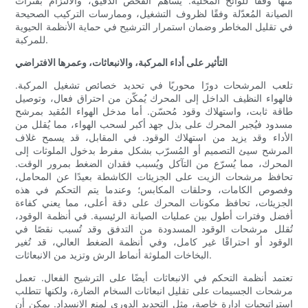
منها وفقًا للوائح المحلية. يساهم الفحص الدقيق، والالتزام بفترات
الصيانة المُعدّلة وفقًا لظروف التشغيل، وممارسات التركيب الصحيحة
في تقليل المخاطر وضمان استمرار الترشيح في حماية الأنظمة الحيوية
للمركبة.
التأثير على أداء المركبة، والانبعاثات، وعمرها الافتراضي
تلعب المرشحات دورًا محوريًا في تحديد خصائص تشغيل المركبة.
فالهواء النظيف الداخل إلى المحرك يُمكّن من احتراق فعال، وتوصيل
طاقة ثابت، واستهلاك وقود مُحسّن. أما مدخل الهواء المُقيد بمرشح
مسدود فيُجبر المحرك على بذل جهد أكبر لسحب الهواء، مما يُقلل من
الأداء وقد يزيد من استهلاك الوقود. في المقابل، قد يسمح غلاف
المرشح سيئ التصميم أو المُسرّب بشكل مفرط بدخول الملوثات إلى
المحرك، مما يُسرّع من التآكل ويُسبب فقدان الضغط بمرور الوقت.
تحافظ مرشحات الزيت على الجزيئات الكاشطة بعيدًا عن المحامل،
وفصوص الكامات، وحلقات المكابس؛ وعندما يتم التحكم في هذه
الجزيئات، تحافظ مكونات المحرك على دقة أعلى، مما يعني كفاءة
أفضل وفترات أطول بين عمليات الصيانة الرئيسية. في أنظمة الوقود،
تُقلل مرشحات الوقود المسدودة من التدفق وقد تُسبب نقصًا في
الوقود أو احتراقًا غير كامل، وفي أنظمة الضغط العالي، قد تُغير
البخاخات الملوثة أنماط الرش وتزيد من الانبعاثات.
تعتمد أنظمة التحكم في الانبعاثات أيضًا على الترشيح الفعال. تعمل
مرشحات الجسيمات على تقليل انبعاثات السخام الضارة، ولكنها تتطلب
استراتيجيات إدارة خاصة، مثل التجديد الدوري لمنع الانسداد. يمكن أن