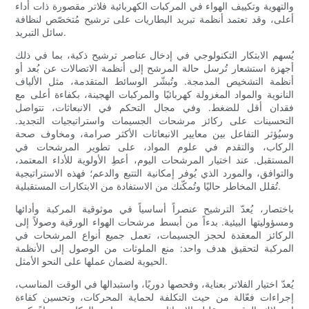
والتهوية وتكييف الهواء في المركبات الكهربائية فلاتر مقصورة ذات أداء
أعلى، وقد تعتمد أنظمة تبريد البطاريات على ترشيح مُتخصّص لنظافة
سائل التبريد.
يُسهم الابتكار التكنولوجي في إدخال عناصر ترشيح ذكية، بما في ذلك
أجهزة استشعار تُرسل حالة المرشح إلى أنظمة الاتصالات عن بُعد أو
أنظمة التشخيص المدمجة. وتُبشّر الوسائط المتقدمة، مثل الألياف
النانوية والمواد المغزولة كهربائيًا والمركبات الهجينة، بكفاءة أعلى مع
فقدان أقل للضغط. وفي مجال التحكم في الانبعاثات، تتواصل
التحسينات على ركائز مرشحات الجسيمات واستراتيجيات التجديد.
وسيُؤثر التفاعل بين معايير الانبعاثات الأكثر صرامة، ومخاوف صحة
الركاب، والتقدم في علوم المواد، على تطوير المرشحات في
المستقبل. عند اختيار المرشحات اليوم، أعطِ الأولوية للأداء المعتمد،
والتوافق، والمورد الذي يُوفر إمكانية التتبع والدعم؛ فهذه الاستراتيجية
تُقلل المخاطر حاليًا وتُمكّنك من الاستفادة من الابتكارات المستقبلية.
باختصار، يُعدّ الترشيح عنصراً أساسياً في موثوقية المركبة وأدائها
ومسؤوليتها البيئية. بدءاً من أبسط مرشحات الهواء الورقية وصولاً إلى
الركائز المعقدة لحجز الجسيمات، تعمل جميع أنواع المرشحات في
المركبة لتحقيق هدف واحد: منع الملوثات من الوصول إلى الأنظمة
الحيوية لضمان عملها على النحو الأمثل.
يُعدّ اختيار الفلاتر بعناية، وفحصها دوريًا، واستبدالها في الوقت المناسب،
إجراءات فعّالة من حيث التكلفة لحماية المحركات، وتحسين كفاءة