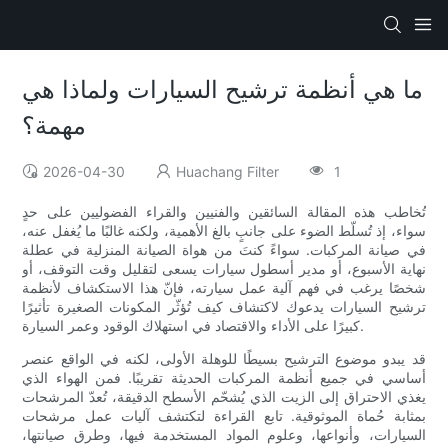
ما هي أنظمة ترشيح السيارات ولماذا هي
مهمة؟
2026-04-30
Huachang Filter
1
تُخاطب هذه المقالة السائقين والفنيين والقراء الفضوليين على حدٍ
سواء، إذ تُسلّط الضوء على جانبٍ بالغ الأهمية، ولكنه غالبًا ما يُغفل عنه،
في صيانة المركبات. سواءً كنتَ من هواة الصيانة المنزلية في عطلة
نهاية الأسبوع، أو مدير أسطول سيارات يسعى لتقليل وقت التوقف، أو
شخصًا يرغب في فهم آلية عمل سيارته، فإنّ هذا الاستكشاف لأنظمة
ترشيح السيارات يدعوك لاكتشاف كيف تُؤثّر المكونات الصغيرة تأثيرًا
كبيرًا على الأداء والاقتصاد في استهلاك الوقود وعمر السيارة.
قد يبدو موضوع الترشيح بسيطًا للوهلة الأولى، لكنه في الواقع عنصر
أساسي في جميع أنظمة المركبات الحديثة تقريبًا. فمن الهواء الذي
يغذي الاحتراق إلى الزيت الذي يُشحّم الأسطح الدقيقة، تُعدّ المرشحات
بمثابة حُماة الموثوقية. تابع القراءة لتكتشف آليات عمل مرشحات
السيارات، وأنواعها، وعلوم المواد المستخدمة فيها، وطرق صيانتها،