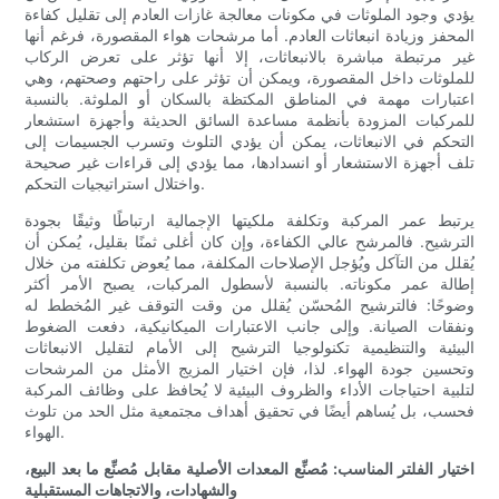
يؤدي وجود الملوثات في مكونات معالجة غازات العادم إلى تقليل كفاءة
المحفز وزيادة انبعاثات العادم. أما مرشحات هواء المقصورة، فرغم أنها
غير مرتبطة مباشرة بالانبعاثات، إلا أنها تؤثر على تعرض الركاب
للملوثات داخل المقصورة، ويمكن أن تؤثر على راحتهم وصحتهم، وهي
اعتبارات مهمة في المناطق المكتظة بالسكان أو الملوثة. بالنسبة
للمركبات المزودة بأنظمة مساعدة السائق الحديثة وأجهزة استشعار
التحكم في الانبعاثات، يمكن أن يؤدي التلوث وتسرب الجسيمات إلى
تلف أجهزة الاستشعار أو انسدادها، مما يؤدي إلى قراءات غير صحيحة
واختلال استراتيجيات التحكم.
يرتبط عمر المركبة وتكلفة ملكيتها الإجمالية ارتباطًا وثيقًا بجودة
الترشيح. فالمرشح عالي الكفاءة، وإن كان أغلى ثمنًا بقليل، يُمكن أن
يُقلل من التآكل ويُؤجل الإصلاحات المكلفة، مما يُعوض تكلفته من خلال
إطالة عمر مكوناته. بالنسبة لأسطول المركبات، يصبح الأمر أكثر
وضوحًا: فالترشيح المُحسّن يُقلل من وقت التوقف غير المُخطط له
ونفقات الصيانة. وإلى جانب الاعتبارات الميكانيكية، دفعت الضغوط
البيئية والتنظيمية تكنولوجيا الترشيح إلى الأمام لتقليل الانبعاثات
وتحسين جودة الهواء. لذا، فإن اختيار المزيج الأمثل من المرشحات
لتلبية احتياجات الأداء والظروف البيئية لا يُحافظ على وظائف المركبة
فحسب، بل يُساهم أيضًا في تحقيق أهداف مجتمعية مثل الحد من تلوث
الهواء.
اختيار الفلتر المناسب: مُصنِّع المعدات الأصلية مقابل مُصنِّع ما بعد البيع،
والشهادات، والاتجاهات المستقبلية