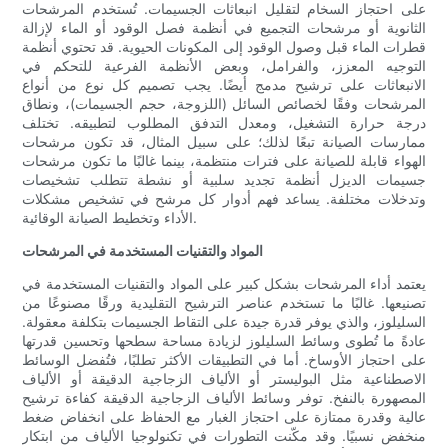
على احتجاز السخام لتقليل انبعاثات الجسيمات. تُستخدم المرشحات
الثانوية أو مرشحات التجميع في أنظمة فصل الوقود أو الماء لإزالة
قطرات الماء قبل وصول الوقود إلى المكونات الحيوية. قد تحتوي أنظمة
التوجيه المعزز، والفرامل، وبعض الأنظمة الفرعية للتحكم في
الانبعاثات على ترشيح مدمج أيضًا. يجب تصميم كل نوع من أنواع
المرشحات وفقًا لخصائص السائل (اللزوجة، حجم الجسيمات)، ونطاق
درجة حرارة التشغيل، ومعدل التدفق المطلوب لتطبيقه. تختلف
ممارسات الصيانة تبعًا لذلك؛ على سبيل المثال، قد تكون مرشحات
الهواء قابلة للصيانة على فترات منتظمة، بينما غالبًا ما تكون مرشحات
جسيمات الديزل أنظمة تجديد سلبية أو نشطة تتطلب تشخيصات
وتدخلات مختلفة. يساعد فهم أدوار كل مرشح في تشخيص مشكلات
الأداء وتخطيط الصيانة الوقائية.
المواد والتقنيات المستخدمة في المرشحات
يعتمد أداء المرشحات بشكل كبير على المواد والتقنيات المستخدمة في
تصنيعها. غالبًا ما تستخدم عناصر الترشيح التقليدية ورقًا مصنوعًا من
السليلوز، والذي يوفر قدرة جيدة على التقاط الجسيمات بتكلفة معقولة.
عادةً ما تُطوى وسائط السليلوز لزيادة مساحة سطحها وتحسين قدرتها
على احتجاز الأوساخ. أما في التطبيقات الأكثر تطلبًا، فتُفضل الوسائط
الاصطناعية مثل البوليستر أو الألياف الزجاجية الدقيقة أو الألياف
المصهورة بالنفخ. توفر وسائط الألياف الزجاجية الدقيقة كفاءة ترشيح
عالية وقدرة ممتازة على احتجاز الغبار مع الحفاظ على انخفاض ضغط
منخفض نسبيًا. وقد مكّنت التطورات في تكنولوجيا الألياف من ابتكار