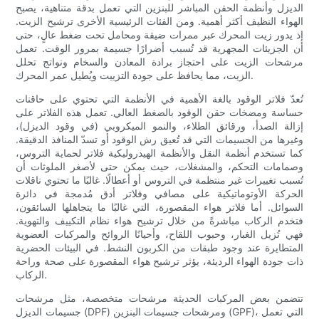
الديزل وأنظمة الحقن المباشر للبنزين التي تعمل بدقة متناهية، يصبح
الهواء النظيف أكثر أهمية. ومن الفئات الرئيسية الأخرى ترشيح الزيت.
إذ يدور زيت المحرك عبر ممرات ضيقة ومحامل تحت ضغط عالٍ، حتى
أن الجزيئات المجهرية قد تُسبب أضرارًا جسيمة بمرور الوقت. تعمل
مرشحات الزيت على احتجاز برادة المعادن والسخام ونواتج تحلل
الزيت، مما يحافظ على جودة التزييت ويُطيل عمر المحرك.
تُعدّ فلاتر الوقود بالغة الأهمية في الأنظمة التي تحتوي على حاقنات
حساسة ومضخات حقن الوقود بالضغط العالي. تعمل هذه الفلاتر على
إزالة الصدأ، ورقائق الطلاء، والنمو الميكروبي (في وقود الديزل)،
وغيرها من الجسيمات التي قد تُعيق رش الوقود أو تسدّ المنافذ الدقيقة.
كما تستخدم أنظمة النقل والأنظمة الهيدروليكية فلاتر لحماية التروس،
وصمامات التحكم، والمشغلات، حيث يمكن حتى لأصغر الملوثات أن
تُسبب تغييرات غير منتظمة في التروس أو أعطالًا. غالبًا ما تحتوي ناقلات
الحركة الأوتوماتيكية على مصافي وفلاتر أدق مُدمجة في دائرة
السوائل. أما فلاتر هواء المقصورة، التي غالبًا ما يتجاهلها السائقون،
فتخدم الركاب مباشرةً من خلال ترشيح هواء نظام التكييف والتهوية.
فهي تُزيل الغبار، وحبوب اللقاح، وأحيانًا الروائح والمركبات العضوية
المتطايرة عند وجود طبقات من الكربون النشط. في البيئات الحضرية
ذات جودة الهواء الرديئة، يؤثر ترشيح هواء المقصورة على صحة وراحة
الركاب.
تتضمن بعض المركبات الحديثة مرشحات متخصصة، مثل مرشحات
جسيمات الديزل (DPF) ومرشحات جسيمات البنزين (GPF)، التي تعمل