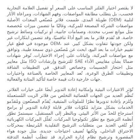
لا يقتصر اختيار الفلتر المناسب على السعر أو تفضيل العلامة التجارية
فحسب، بل يتطلب مطابقة المواصفات، وفهم الشهادات، ومراعاة الآثار
طويلة المدى. صُممت فلاتر مُصنّعي المعدات الأصلية (OEM) لتلبية
مواصفات الشركة المصنعة للمركبة، وغالبًا ما تتضمن ميزات مُخصصة
مثل موانع تسرب محددة، وصمامات جانبية، أو تركيبات وسائط ترشيح
خاصة. قد تُقدم فلاتر ما بعد البيع أداءً تنافسيًا، وقد تتضمن ابتكارات غير
موجودة في قطع غيار OEM، ولكن جودتها تتفاوت بشكل كبير. عند
تقييم خيارات ما بعد البيع، ابحث عن مُصنّعين ذوي سمعة طيبة، وتوافق
مع مواصفات المركبة، وإثباتات على إجراء الاختبارات. تُوفر شهادات
مثل معايير ISO للترشيح وإرشادات SAE ضمانًا بشأن مقاييس الأداء
مثل احتجاز الجسيمات وخصائص التدفق. في التطبيقات الشاقة
وتطبيقات الطرق الوعرة، تُعد المعايير الخاصة بالصناعة واختبارات
جهات خارجية ذات قيمة خاصة لتأكيد المتانة والفعالية.
تُؤثر الاعتبارات البيئية وإمكانية إعادة التدوير أيضًا على خيارات الفلاتر.
تُنظّم العديد من الجهات القضائية التخلص من فلاتر الزيت المُستعملة
وتُلزم بإعادة تدويرها نظرًا للملوثات المتبقية. يُقدّم المصنّعون ومُقدّمو
الخدمات بشكل متزايد مُكوّنات فلاتر قابلة لإعادة التدوير أو برامج
استرجاع للحدّ من الأثر البيئي. وبالنظر إلى المستقبل، سيستمرّ تطوّر
أنظمة الترشيح مع تطوّر تكنولوجيا المركبات. تُقلّل المركبات الكهربائية
أو تُلغي العديد من متطلبات الترشيح التقليدية المُرتبطة بمحركات
الاحتراق الداخلي، ولكنها تُضيف احتياجات جديدة، مثل جودة هواء
المقصورة وترشيح نظام إدارة الحرارة. قد تتطلّب أنظمة التدفئة