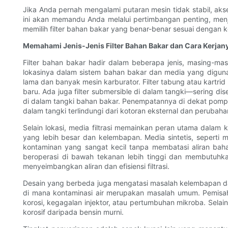
Jika Anda pernah mengalami putaran mesin tidak stabil, akse
ini akan memandu Anda melalui pertimbangan penting, menj
memilih filter bahan bakar yang benar-benar sesuai dengan
Memahami Jenis-Jenis Filter Bahan Bakar dan Cara Kerjan
Filter bahan bakar hadir dalam beberapa jenis, masing-masi
lokasinya dalam sistem bahan bakar dan media yang diguna
lama dan banyak mesin karburator. Filter tabung atau kartri
baru. Ada juga filter submersible di dalam tangki—sering d
di dalam tangki bahan bakar. Penempatannya di dekat pompa 
dalam tangki terlindungi dari kotoran eksternal dan perubaha
Selain lokasi, media filtrasi memainkan peran utama dalam 
yang lebih besar dan kelembapan. Media sintetis, seperti m
kontaminan yang sangat kecil tanpa membatasi aliran baha
beroperasi di bawah tekanan lebih tinggi dan membutuhk
menyeimbangkan aliran dan efisiensi filtrasi.
Desain yang berbeda juga mengatasi masalah kelembapan dan 
di mana kontaminasi air merupakan masalah umum. Pemisa
korosi, kegagalan injektor, atau pertumbuhan mikroba. Selain
korosif daripada bensin murni.