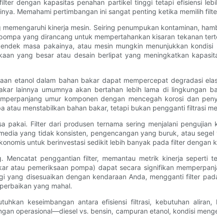
filter dengan kapasitas penahan partikel tinggi tetapi efisiensi l
ya. Memahami pertimbangan ini sangat penting ketika memilih filte
ang memengaruhi kinerja mesin. Seiring penumpukan kontaminan, hamb
n pompa yang dirancang untuk mempertahankan kisaran tekanan terte
pendek masa pakainya, atau mesin mungkin menunjukkan kondisi k
ukaan yang besar atau desain berlipat yang meningkatkan kapasi
aan etanol dalam bahan bakar dapat mempercepat degradasi elasto
akar lainnya umumnya akan bertahan lebih lama di lingkungan ba
memperpanjang umur komponen dengan mencegah korosi dan penyum
atau menstabilkan bahan bakar, tetapi bukan pengganti filtrasi me
a pakai. Filter dari produsen ternama sering menjalani pengujian k
 media yang tidak konsisten, pengencangan yang buruk, atau seg
ekonomis untuk berinvestasi sedikit lebih banyak pada filter dengan
ng. Mencatat penggantian filter, memantau metrik kinerja sepert
bakar atau pemeriksaan pompa) dapat secara signifikan memperpan
i yang disesuaikan dengan kendaraan Anda, mengganti filter pada
 perbaikan yang mahal.
hkan keseimbangan antara efisiensi filtrasi, kebutuhan aliran, 
ungan operasional—diesel vs. bensin, campuran etanol, kondisi meng