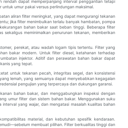
ebih rendah dapat memperpanjang interval penggantian tetapi
r untuk umur pakai versus perlindungan maksimal.
atan aliran filter meningkat, yang dapat mengurangi tekanan
ntu; jika filter menimbulkan terlalu banyak hambatan, pompa
ekurangan bahan bakar saat beban tinggi. Beberapa filter
tas sekaligus meminimalkan penurunan tekanan, memberikan
mer, perekat, atau wadah logam tipis tertentu. Filter yang
han bakar modern. Untuk filter diesel, ketahanan terhadap
batan injektor. Aditif dan perawatan bahan bakar dapat
kanis yang tepat.
etat untuk tekanan pecah, integritas segel, dan konsistensi
el yang lemah, yang semuanya dapat menyebabkan kegagalan
 kredensial pengujian yang terpercaya dan dukungan garansi.
i tekanan bahan bakar, dan menggabungkan inspeksi dengan
jang umur filter dan sistem bahan bakar. Menggunakan suku
 interval yang wajar, dan mengatasi masalah kualitas bahan
kompatibilitas material, dan kebutuhan spesifik kendaraan.
emudi—sebelum membuat pilihan. Filter berkualitas tinggi dan