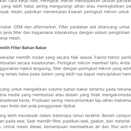
an cara kerja filter. Peringkat mikron menunjukkan ukuran partike
r yang lebih halus sering mengurangi aliran atau meningkatkan p
anyak mesin, pabrikan menentukan kisaran peringkat mikron untuk
roduk OEM dan aftermarket. Filter peralatan asli dirancang untuk 
mi jenis filter dan bagaimana interaksinya dengan sistem pengiri
erja mesin.
ilih Filter Bahan Bakar
sekadar memilih model yang secara fisik sesuai. Faktor-faktor pentin
buatan secara keseluruhan. Peringkat mikron memberi tahu Anda uku
nakan injeksi langsung, filter dengan peringkat mikron yang lebih 
 yang terlalu halus pada sistem yang lebih tua dapat menciptakan ha
ncang untuk mengalirkan volume bahan bakar tertentu pada tekanan 
ena media yang membatasi atau desain yang tidak mengakomodasi
 akselerasi keras. Produsen sering mencantumkan laju aliran maksimu
araan Anda dan pola penggunaan tipikal.
yang lebih mendesak dalam beberapa tahun terakhir. Bensin campur
ada seal. Saat memilih filter, pastikan seal, gasket, dan material
 Untuk mesin diesel, kemampuan memisahkan air dan fitur anti-mi