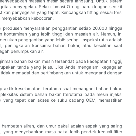
t menyebabkan masalah mesin secara langsung. Untuk sistem
ritas penyegelan. Selalu lumasi O-ring baru dengan sedikit
an penyegelan yang tepat. Kencangkan fitting sesuai torsi
t menyebabkan kebocoran.
yak produsen menyarankan penggantian setiap 20.000 hingga
an kontaminan yang lebih tinggi dan masalah air. Namun, ini
lukan penggantian yang lebih sering. Inspeksi rutin adalah
l, peningkatan konsumsi bahan bakar, atau kesulitan saat
cegah penumpukan air.
giriman bahan bakar, mesin tersendat pada kecepatan tinggi,
upakan tanda yang jelas. Jika Anda mengalami kegagalan
n tidak memadai dan pertimbangkan untuk mengganti dengan
i praktik keselamatan, terutama saat menangani bahan bakar.
leksitas sistem bahan bakar (terutama pada mesin injeksi
nostik yang tepat dan akses ke suku cadang OEM, memastikan
i, hambatan aliran, dan umur pakai adalah aspek yang saling
at, yang menyebabkan masa pakai lebih pendek kecuali filter