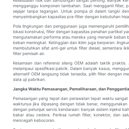
Kesesuaian fisik dan sambungan sangat penting. Banyak ke
mengganggu komponen tambahan. Saat mengganti filter, pa
sejajar tanpa tegangan. Untuk pompa di dalam tangki deng
menyeimbangkan kapasitas pra-filter dengan kebutuhan his
Pola lingkungan dan penggunaan juga memengaruhi pemilihan 
lokasi konstruksi, filter dengan kapasitas penahan partikel
mengutamakan performa atau mereka yang menarik beban ber
beban meningkat. Ketinggian dan iklim juga berperan: lingk
membutuhkan sifat anti-gel untuk filter diesel, sementara
filter pemisah air.
Kesamaan dan referensi silang OEM adalah taktik prakt
melampaui spesifikasi pabrik. Dalam banyak kasus, mengguna
alternatif OEM langsung tidak tersedia, pilih filter dengan 
data uji pabrikan.
Jangka Waktu Pemasangan, Pemeliharaan, dan Pengganti
Pemasangan yang tepat dan perawatan tepat waktu sangat pe
waktunya jika dipasang dengan tidak benar, menggunakan o
dengan petunjuk servis kendaraan: banyak sistem injeksi 
bakar atau cedera. Periksa rumah filter, konektor, dan 
mencegah kebocoran.