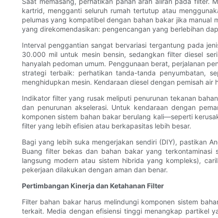
Saat memasang, perhatikan panah arah aliran pada filter.
kartrid, mengganti seluruh rumah tertutup atau menggunaka
pelumas yang kompatibel dengan bahan bakar jika manual m
yang direkomendasikan: pengencangan yang berlebihan da
Interval penggantian sangat bervariasi tergantung pada j
30.000 mil untuk mesin bensin, sedangkan filter diesel ser
hanyalah pedoman umum. Penggunaan berat, perjalanan pende
strategi terbaik: perhatikan tanda-tanda penyumbatan, s
menghidupkan mesin. Kendaraan diesel dengan pemisah air h
Indikator filter yang rusak meliputi penurunan tekanan bah
dan penurunan akselerasi. Untuk kendaraan dengan pema
komponen sistem bahan bakar berulang kali—seperti kerus
filter yang lebih efisien atau berkapasitas lebih besar.
Bagi yang lebih suka mengerjakan sendiri (DIY), pastikan A
Buang filter bekas dan bahan bakar yang terkontaminasi 
langsung modern atau sistem hibrida yang kompleks), caril
pekerjaan dilakukan dengan aman dan benar.
Pertimbangan Kinerja dan Ketahanan Filter
Filter bahan bakar harus melindungi komponen sistem bahan 
terkait. Media dengan efisiensi tinggi menangkap partikel 