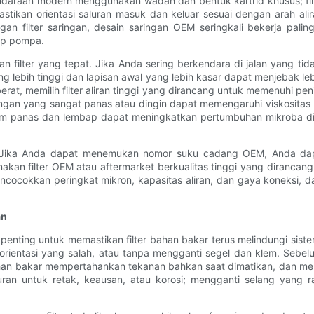
ndaraan modern menggunakan wadah dan bentuk kartrid khusus; fil
stikan orientasi saluran masuk dan keluar sesuai dengan arah al
an filter saringan, desain saringan OEM seringkali bekerja pal
ap pompa.
filter yang tepat. Jika Anda sering berkendara di jalan yang tid
 yang lebih tinggi dan lapisan awal yang lebih kasar dapat menjebak
at, memilih filter aliran tinggi yang dirancang untuk memenuhi p
ungan yang sangat panas atau dingin dapat memengaruhi viskositas 
 iklim panas dan lembap dapat meningkatkan pertumbuhan mikroba d
is. Jika Anda dapat menemukan nomor suku cadang OEM, Anda dap
kan filter OEM atau aftermarket berkualitas tinggi yang dirancang
mencocokkan peringkat mikron, kapasitas aliran, dan gaya koneksi, 
an
nting untuk memastikan filter bahan bakar terus melindungi sistem
rientasi yang salah, atau tanpa mengganti segel dan klem. Sebe
bahan bakar mempertahankan tekanan bahkan saat dimatikan, dan 
saluran untuk retak, keausan, atau korosi; mengganti selang ya