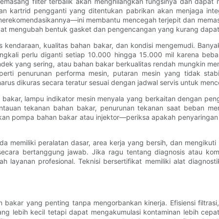
 Memasang filter terbalik akan menghilangkan fungsinya dan dapa
n kartrid pengganti yang ditentukan pabrikan akan menjaga integ
erekomendasikannya—ini membantu mencegah terjepit dan memastik
pat mengubah bentuk gasket dan pengencangan yang kurang dapa
enis kendaraan, kualitas bahan bakar, dan kondisi mengemudi. Ban
ingkali perlu diganti setiap 10.000 hingga 15.000 mil karena beb
k yang sering, atau bahan bakar berkualitas rendah mungkin memer
eperti penurunan performa mesin, putaran mesin yang tidak stabi
arus dikuras secara teratur sesuai dengan jadwal servis untuk men
an bakar, lampu indikator mesin menyala yang berkaitan dengan pen
ntauan tekanan bahan bakar, penurunan tekanan saat beban mer
akan pompa bahan bakar atau injektor—periksa apakah penyaringa
nda memiliki peralatan dasar, area kerja yang bersih, dan mengikut
secara bertanggung jawab. Jika ragu tentang diagnosis atau komp
ah layanan profesional. Teknisi bersertifikat memiliki alat diag
bakar yang penting tanpa mengorbankan kinerja. Efisiensi filtras
yang lebih kecil tetapi dapat mengakumulasi kontaminan lebih cep