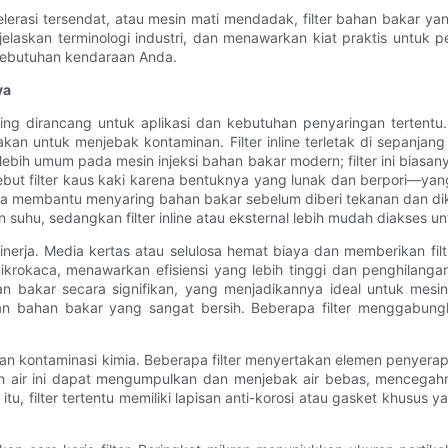
lerasi tersendat, atau mesin mati mendadak, filter bahan bakar yan
elaskan terminologi industri, dan menawarkan kiat praktis untuk
 kebutuhan kendaraan Anda.
ya
ng dirancang untuk aplikasi dan kebutuhan penyaringan tertentu. 
kan untuk menjebak kontaminan. Filter inline terletak di sepanj
d lebih umum pada mesin injeksi bahan bakar modern; filter ini bia
isebut filter kaus kaki karena bentuknya yang lunak dan berpori—
membantu menyaring bahan bakar sebelum diberi tekanan dan dikiri
n suhu, sedangkan filter inline atau eksternal lebih mudah diakses
kinerja. Media kertas atau selulosa hemat biaya dan memberikan fil
ikrokaca, menawarkan efisiensi yang lebih tinggi dan penghilangan
n bakar secara signifikan, yang menjadikannya ideal untuk mesin 
an bahan bakar yang sangat bersih. Beberapa filter menggabungk
kontaminasi kimia. Beberapa filter menyertakan elemen penyerap a
h air ini dapat mengumpulkan dan menjebak air bebas, mencegahn
 itu, filter tertentu memiliki lapisan anti-korosi atau gasket khusu