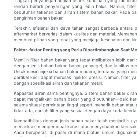
Tingkat penyaringan adalah aspek kunci lain yang menentuk
rendah berarti penyaringan yang lebih halus. Namun, filte
kebutuhan tekanan dan aliran sistem bahan bakar. Pada b
pengiriman bahan bakar.
Terakhir, efisiensi dan daya tahan sangat berbeda antara p
aftermarket bervariasi dalam kualitas dan material. Memaha
membuat pilihan yang tepat yang menjaga kesehatan dan kin
Faktor-faktor Penting yang Perlu Dipertimbangkan Saat Mem
Memilih filter bahan bakar yang tepat melibatkan lebih dari 
dengan jenis bahan bakar, bahan penyegel, dan kualitas pem
Untuk mesin injeksi bahan bakar modern, terutama yang menggu
partikel kecil dapat merusak injektor presisi. Namun, filter
dengan spesifikasi aliran dan tekanan mesin.
Kapasitas aliran sama pentingnya. Sistem bahan bakar dira
dapat mengalirkan bahan bakar yang dibutuhkan—baik kar
selama situasi permintaan tinggi seperti menarik beban atau
tidak ada, carilah filter yang sesuai dengan daya kuda kend
Kompatibilitas dengan jenis bahan bakar telah menjadi isu 
menarik air, mempercepat korosi atau menyebabkan kerusakan p
Anda beroperasi di pasar di mana biofuel umum digunakan.