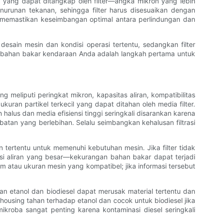
l yang dapat ditangkap oleh filter—angka mikron yang lebih
enurunan tekanan, sehingga filter harus disesuaikan dengan
 memastikan keseimbangan optimal antara perlindungan dan
desain mesin dan kondisi operasi tertentu, sedangkan filter
man bahan bakar kendaraan Anda adalah langkah pertama untuk
g meliputi peringkat mikron, kapasitas aliran, kompatibilitas
ran partikel terkecil yang dapat ditahan oleh media filter.
halus dan media efisiensi tinggi seringkali disarankan karena
mbatan yang berlebihan. Selalu seimbangkan kehalusan filtrasi
tertentu untuk memenuhi kebutuhan mesin. Jika filter tidak
 aliran yang besar—kekurangan bahan bakar dapat terjadi
m atau ukuran mesin yang kompatibel; jika informasi tersebut
an etanol dan biodiesel dapat merusak material tertentu dan
 housing tahan terhadap etanol dan cocok untuk biodiesel jika
kroba sangat penting karena kontaminasi diesel seringkali