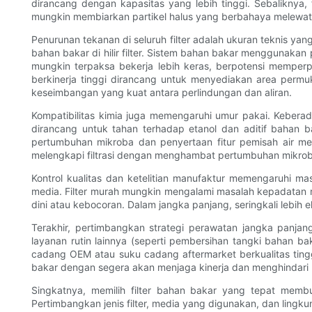
dirancang dengan kapasitas yang lebih tinggi. Sebaliknya, 
mungkin membiarkan partikel halus yang berbahaya melewatin
Penurunan tekanan di seluruh filter adalah ukuran teknis y
bahan bakar di hilir filter. Sistem bahan bakar menggunaka
mungkin terpaksa bekerja lebih keras, berpotensi memper
berkinerja tinggi dirancang untuk menyediakan area perm
keseimbangan yang kuat antara perlindungan dan aliran.
Kompatibilitas kimia juga memengaruhi umur pakai. Keberad
dirancang untuk tahan terhadap etanol dan aditif bahan b
pertumbuhan mikroba dan penyertaan fitur pemisah air 
melengkapi filtrasi dengan menghambat pertumbuhan mikroba 
Kontrol kualitas dan ketelitian manufaktur memengaruhi mas
media. Filter murah mungkin mengalami masalah kepadatan
dini atau kebocoran. Dalam jangka panjang, seringkali lebih 
Terakhir, pertimbangkan strategi perawatan jangka panja
layanan rutin lainnya (seperti pembersihan tangki bahan 
cadang OEM atau suku cadang aftermarket berkualitas tingg
bakar dengan segera akan menjaga kinerja dan menghindari
Singkatnya, memilih filter bahan bakar yang tepat membutu
Pertimbangkan jenis filter, media yang digunakan, dan lingk