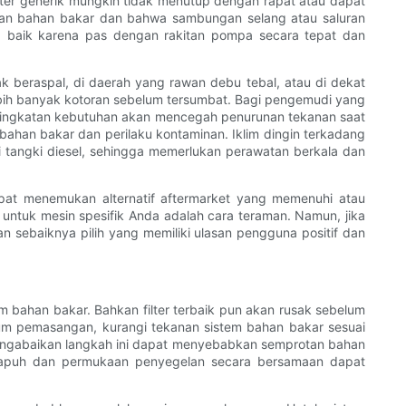
ter generik mungkin tidak menutup dengan rapat atau dapat
iran bahan bakar dan bahwa sambungan selang atau saluran
ing baik karena pas dengan rakitan pompa secara tepat dan
ak beraspal, di daerah yang rawan debu tebal, atau di dekat
 lebih banyak kotoran sebelum tersumbat. Bagi pengemudi yang
eningkatan kebutuhan akan mencegah penurunan tekanan saat
bahan bakar dan perilaku kontaminan. Iklim dingin terkadang
i tangki diesel, sehingga memerlukan perawatan berkala dan
at menemukan alternatif aftermarket yang memenuhi atau
 untuk mesin spesifik Anda adalah cara teraman. Namun, jika
dan sebaiknya pilih yang memiliki ulasan pengguna positif dan
 bahan bakar. Bahkan filter terbaik pun akan rusak sebelum
lum pemasangan, kurangi tekanan sistem bahan bakar sesuai
mengabaikan langkah ini dapat menyebabkan semprotan bahan
ng rapuh dan permukaan penyegelan secara bersamaan dapat