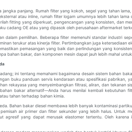
erja jangka panjang. Rumah filter yang kokoh, segel yang tahan la
ksternal atau inline, rumah filter logam umumnya lebih tahan lama da
arilah fitting yang diperkuat, pengencangan yang konsisten, dan me
uku cadang OE atau yang dipasok oleh perusahaan aftermarket terke
n dalam pemilihan. Beberapa filter memenuhi standar industri seper
aminan terukur atas kinerja filter. Pertimbangkan juga ketersediaan 
astikan pemasangan yang baik dan perlindungan yang konsisten. 
pa bahan bakar, dan komponen mesin dapat jauh lebih mahal untuk 
nda
cadang; ini tentang memahami bagaimana desain sistem bahan bakar,
 dengan buku panduan servis kendaraan atau spesifikasi pabrikan, 
ihan rekayasa yang menyeimbangkan filtrasi, aliran, dan tekanan si
em bahan bakar alternatif—Anda harus menilai kembali kebutuhan fi
 atau tahan terhadap bahan kimia.
rbeda. Bahan bakar diesel membawa lebih banyak kontaminasi partikul
emisah air primer dan filter sekunder yang lebih halus. Untuk 
t agresif yang dapat merusak elastomer tertentu. Oleh karena it