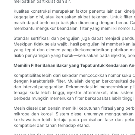
melibatkan partikulat dan air.
Kualitas konstruksi merupakan faktor penentu lain dari kin
kegagalan dini, atau kerusakan akibat tekanan. Untuk filter e
masih dapat berkinerja baik jika dirancang dengan benar. C
membantu mengukur keandalan; filter yang memiliki nomor s
Standar sertifikasi dan pengujian juga dapat menjadi pandua
Meskipun tidak selalu wajib, hasil pengujian ini memberikan j
yang tepat dan elemen yang direkomendasikan pabrikan mem
risiko penyaringan yang buruk—kerusakan pada injektor, pom
Memilih Filter Bahan Bakar yang Tepat untuk Kendaraan A
Kompatibilitas lebih dari sekadar mencocokkan nomor suku 
dengan karakteristik filter. Mulailah dengan berkonsultasi
dan interval penggantian. Rekomendasi ini mencerminkan pil
tenaga kuda lebih tinggi, injektor aftermarket, atau sist
berbeda mungkin memerlukan filter berkapasitas lebih tinggi
Mesin diesel dan bensin memiliki kebutuhan filtrasi yang be
mikroba dan korosi. Sistem diesel umumnya menggunakan p
kekhawatiran lebih tertuju pada pemisahan fase dan pelaru
kompatibel dan tahan terhadap etanol.