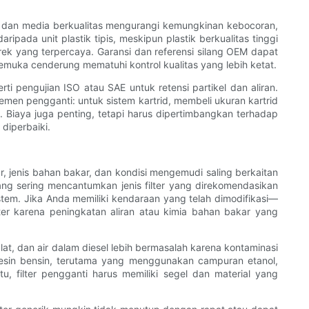
ma, dan media berkualitas mengurangi kemungkinan kebocoran,
ripada unit plastik tipis, meskipun plastik berkualitas tinggi
rek yang terpercaya. Garansi dan referensi silang OEM dapat
muka cenderung mematuhi kontrol kualitas yang lebih ketat.
ti pengujian ISO atau SAE untuk retensi partikel dan aliran.
elemen pengganti: untuk sistem kartrid, membeli ukuran kartrid
Biaya juga penting, tetapi harus dipertimbangkan terhadap
diperbaiki.
 jenis bahan bakar, dan kondisi mengemudi saling berkaitan
yang sering mencantumkan jenis filter yang direkomendasikan
stem. Jika Anda memiliki kendaraan yang telah dimodifikasi—
lter karena peningkatan aliran atau kimia bahan bakar yang
at, dan air dalam diesel lebih bermasalah karena kontaminasi
mesin bensin, terutama yang menggunakan campuran etanol,
u, filter pengganti harus memiliki segel dan material yang