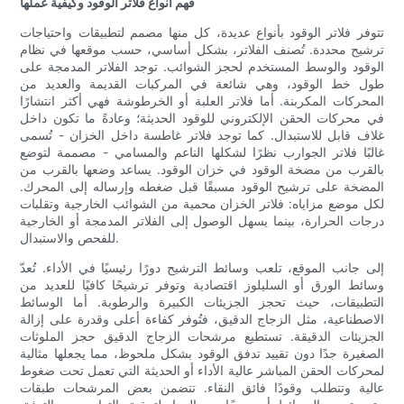
فهم أنواع فلاتر الوقود وكيفية عملها
تتوفر فلاتر الوقود بأنواع عديدة، كل منها مصمم لتطبيقات واحتياجات
ترشيح محددة. تُصنف الفلاتر، بشكل أساسي، حسب موقعها في نظام
الوقود والوسط المستخدم لحجز الشوائب. توجد الفلاتر المدمجة على
طول خط الوقود، وهي شائعة في المركبات القديمة والعديد من
المحركات المكربنة. أما فلاتر العلبة أو الخرطوشة فهي أكثر انتشارًا
في محركات الحقن الإلكتروني للوقود الحديثة؛ وعادةً ما تكون داخل
غلاف قابل للاستبدال. كما توجد فلاتر غاطسة داخل الخزان - تُسمى
غالبًا فلاتر الجوارب نظرًا لشكلها الناعم والمسامي - مصممة لتوضع
بالقرب من مضخة الوقود في خزان الوقود. يساعد وضعها بالقرب من
المضخة على ترشيح الوقود مسبقًا قبل ضغطه وإرساله إلى المحرك.
لكل موضع مزاياه: فلاتر الخزان محمية من الشوائب الخارجية وتقلبات
درجات الحرارة، بينما يسهل الوصول إلى الفلاتر المدمجة أو الخارجية
للفحص والاستبدال.
إلى جانب الموقع، تلعب وسائط الترشيح دورًا رئيسيًا في الأداء. تُعدّ
وسائط الورق أو السليلوز اقتصادية وتوفر ترشيحًا كافيًا للعديد من
التطبيقات، حيث تحجز الجزيئات الكبيرة والرطوبة. أما الوسائط
الاصطناعية، مثل الزجاج الدقيق، فتُوفر كفاءة أعلى وقدرة على إزالة
الجزيئات الدقيقة. تستطيع مرشحات الزجاج الدقيق حجز الملوثات
الصغيرة جدًا دون تقييد تدفق الوقود بشكل ملحوظ، مما يجعلها مثالية
لمحركات الحقن المباشر عالية الأداء أو الحديثة التي تعمل تحت ضغوط
عالية وتتطلب وقودًا فائق النقاء. تتضمن بعض المرشحات طبقات