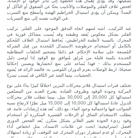
تشغيلها، وقد يؤدي إهمال هذه الخطوة إلى تناثر الوقود أو الإصابة.
افحص غلاف الفلتر والموصلات والأنابيب بحثًا عن الشقوق أو التآكل أو
الصدأ؛ ويمكن أن يؤدي استبدال الخراطيم الهشة وأسطح منع التسرب
في الوقت نفسه إلى منع التسربات.
عند التركيب، انتبه لسهم اتجاه التدفق الموجود على الفلتر. تركيب
الفلتر بشكل معكوس يُفقد وظيفته وقد يُسبب مشاكل فورية في
المحرك. بالنسبة لأنظمة الخراطيش، يُحافظ استبدال الغلاف المُحكم
بالكامل أو استخدام خرطوشة الاستبدال المُحددة من قِبل الشركة
المُصنعة على سلامة الإحكام. قم دائمًا بتشحيم الحلقات المطاطية
الجديدة بكمية قليلة من مُزلق مُتوافق مع الوقود إذا أوصى دليل
المستخدم بذلك - فهذا يُساعد على منع انحشارها ويضمن إحكامًا
صحيحًا. اربط الوصلات بعزم الدوران المُوصى به: فالشد الزائد قد يُشوه
الحشيات، بينما الشد غير الكافي قد يُسبب تسربًا.
تختلف فترات استبدال فلاتر محركات البنزين اختلافًا كبيرًا بناءً على نوع
المركبة وجودة الوقود وظروف القيادة. يقترح العديد من المصنّعين
استبدالها كل 20,000 إلى 30,000 ميل، بينما تتطلب فلاتر محركات
الديزل عادةً استبدالها كل 10,000 إلى 15,000 ميل نظرًا لارتفاع نسبة
الشوائب فيها واحتمالية وجود الماء. مع ذلك، تُعد هذه إرشادات عامة. قد
يتطلب الاستخدام الشاق أو الرحلات القصيرة المتكررة أو استخدام
وقود رديء الجودة تغيير الفلاتر بشكل متكرر. يُعد الفحص الدوري
أفضل استراتيجية: ابحث عن علامات الانسداد، مثل انخفاض أداء
المحرك، أو عدم استقرار دوران المحرك عند التوقف، أو زيادة استهلاك
الوقود، أو صعوبة التشغيل. يجب تصريف الماء من فلاتر محركات