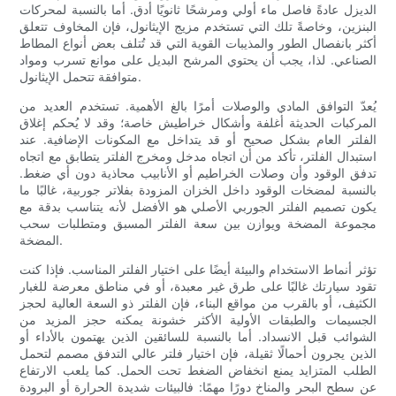
الديزل عادةً فاصل ماء أولي ومرشحًا ثانويًا أدق. أما بالنسبة لمحركات
البنزين، وخاصةً تلك التي تستخدم مزيج الإيثانول، فإن المخاوف تتعلق
أكثر بانفصال الطور والمذيبات القوية التي قد تُتلف بعض أنواع المطاط
الصناعي. لذا، يجب أن يحتوي المرشح البديل على موانع تسرب ومواد
متوافقة تتحمل الإيثانول.
يُعدّ التوافق المادي والوصلات أمرًا بالغ الأهمية. تستخدم العديد من
المركبات الحديثة أغلفة وأشكال خراطيش خاصة؛ وقد لا يُحكم إغلاق
الفلتر العام بشكل صحيح أو قد يتداخل مع المكونات الإضافية. عند
استبدال الفلتر، تأكد من أن اتجاه مدخل ومخرج الفلتر يتطابق مع اتجاه
تدفق الوقود وأن وصلات الخراطيم أو الأنابيب محاذية دون أي ضغط.
بالنسبة لمضخات الوقود داخل الخزان المزودة بفلاتر جوربية، غالبًا ما
يكون تصميم الفلتر الجوربي الأصلي هو الأفضل لأنه يتناسب بدقة مع
مجموعة المضخة ويوازن بين سعة الفلتر المسبق ومتطلبات سحب
المضخة.
تؤثر أنماط الاستخدام والبيئة أيضًا على اختيار الفلتر المناسب. فإذا كنت
تقود سيارتك غالبًا على طرق غير معبدة، أو في مناطق معرضة للغبار
الكثيف، أو بالقرب من مواقع البناء، فإن الفلتر ذو السعة العالية لحجز
الجسيمات والطبقات الأولية الأكثر خشونة يمكنه حجز المزيد من
الشوائب قبل الانسداد. أما بالنسبة للسائقين الذين يهتمون بالأداء أو
الذين يجرون أحمالًا ثقيلة، فإن اختيار فلتر عالي التدفق مصمم لتحمل
الطلب المتزايد يمنع انخفاض الضغط تحت الحمل. كما يلعب الارتفاع
عن سطح البحر والمناخ دورًا مهمًا: فالبيئات شديدة الحرارة أو البرودة