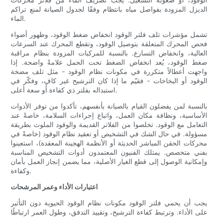
الديزل المزودة بفواصل مياه بانتظام وفقًا لجدول الصيانة لمنع تراكم
الماء.
تشمل مؤشرات تلف فلتر الوقود انخفاض ضغط الوقود، وظهور أضواء
فحص المحرك المتعلقة بتوصيل الوقود، وتقطع المحرك عند السرعات
العالية، وانخفاض التسارع. بالنسبة للمركبات المزودة بنظام مراقبة
ضغط الوقود، يُعد انخفاض الضغط تحت الحمل علامةً واضحة. إذا
واجهت أعطالاً متكررة في مكونات نظام الوقود - مثل تلف مضخة
الوقود أو البخاخات - فقيّم ما إذا كان الترشيح غير كافٍ، وفكّر في
استبداله بفلتر ذي كفاءة أو سعة أعلى.
بالنسبة لمن يفضلون القيام بالصيانة بأنفسهم، تأكدوا من توفر الأدوات
الأساسية، ونظافة مكان العمل، واتباع إجراءات السلامة، خاصةً عند
التعامل مع الوقود. تخلصوا من الفلاتر القديمة والوقود الملوث بطريقة
مسؤولة. في حال الشك في التشخيص أو تعقيد نظام الوقود (خاصةً في
محركات الحقن المباشر الحديثة أو الأنظمة الهجينة المعقدة)، استعينوا
بفني متخصص. يمتلك الفنيون المعتمدون أدوات التشخيص المناسبة
وإمكانية الوصول إلى قطع الغيار الأصلية، مما يضمن إنجاز العمل بأمان
وكفاءة.
اعتبارات الأداء وعمر المرشحات
يجب أن يحمي فلتر الوقود مكونات نظام الوقود الحيوية دون التأثير
على الأداء. وترتبط كفاءة الترشيح، وتقييد التدفق، وطول العمر ارتباطًا