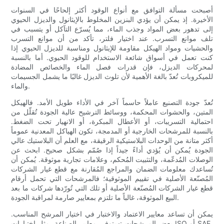
أصبحت مسألة التوافق مع أنواع الوقود أكثر إلحاحًا في السنوات
الأخيرة. إذ يمكن أن يؤدي البنزين المخلوط بالإيثانول والديزل الحيوي
إلى تدهور بعض المواد وجذب الماء، مما يُسرّع التآكل أو يتسبب في
تلف موانع التسرب. عند اختيار فلتر، تأكد من أن موانع التسرب
والحشيات ومواد الهيكل مقاومة للإيثانول ومناسبة للديزل الحيوي إذا
كنت تعمل في أسواق شائعة الاستخدام للوقود الحيوي. أما بالنسبة
لمحركات الديزل، فإن قدرات فصل الماء والخصائص المضادة
للميكروبات تُعدّ بالغة الأهمية لأن تلوث الديزل غالبًا ما يشمل الجسيمات
والماء.
تُعدّ جودة التصنيع عاملاً حاسماً آخر في الأداء طويل الأمد. فالهيكل
المتين، والحشوات المحكمة، ووسائط الترشيح عالية الجودة تُقلّل من
احتمالية التسريبات، أو الأعطال المبكرة، أو الانهيار تحت الضغط.
بالنسبة للمرشحات الخارجية أو المدمجة، تكون الهياكل المعدنية عموماً
أكثر متانة من الوحدات البلاستيكية الرقيقة، مع العلم أن البلاستيك عالي
الجودة يُمكن أن يُؤدي أداءً جيداً إذا صُمّم بشكل صحيح. ابحث عن
الوصلات المُدعّمة، والتثبيت المُحكم، وعلامات تجارية موثوقة. يُمكن أن
تُساعدك معلومات الضمان والمراجع المُقارنة مع قطع غيار الشركات
المُصنّعة الأصلية في تقييم الموثوقية؛ فالمرشحات التي تحمل أرقام
قطع غيار الشركات المُصنّعة الأصلية أو تلك التي تُورّدها شركات ما بعد
البيع الموثوقة، غالباً ما تلتزم بمعايير صارمة لمراقبة الجودة.
يمكن أن تساعد معايير الاعتماد والاختبار في اختيار المرشح المناسب.
بعض المرشحات تستوفي معايير الصناعة، مثل اختبارات ISO أو SAE،