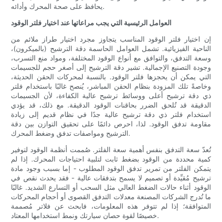
يحافظ على صحة المحرك وأدائه.
العوامل الرئيسية التي يجب مراعاتها عند اختيار فلتر الوقود
إن اختيار فلتر الوقود المناسب يتجاوز مجرد اختيار طراز ملائم من
الناحية الفيزيائية. تشمل العوامل الحاسمة دقة الترشيح (بالميكرون)،
وسعة التدفق، والتوافق مع أنواع الوقود المختلفة، ومواد منع التسرب،
وجودة التصنيع الإجمالية. تشير دقة الترشيح إلى أصغر حجم للجسيمات
التي يمكن أن يحجزها فلتر الوقود. بالنسبة لمحركات الحقن الحديثة،
وخاصةً تلك المزودة بنظام الحقن المباشر، يُنصح غالبًا باستخدام فلتر
ذي دقة ترشيح أعلى ووسائط ترشيح عالية الكفاءة، لأن الجسيمات
الدقيقة قد تُلحق الضرر بحاقنات الوقود الدقيقة. مع ذلك، قد يؤدي
استخدام فلتر ذي دقة ترشيح عالية جدًا في نظام قديم إلى زيادة
مقاومة تدفق الوقود. لذا، احرص دائمًا على تحقيق التوازن بين دقة
الترشيح ومواصفات تدفق وضغط المحرك.
تُعدّ سعة التدفق بنفس أهمية سعة الفلتر. صُممت أنظمة الوقود لتوفير
كمية محددة من الوقود بضغط ثابت لتلبية احتياجات المحرك. إذا لم
يتمكن الفلتر من تمرير تدفق الوقود المطلوب - إما بسبب وجود مادة
ترشيح مُقيِّدة أو تصميم لا يسمح بتدفقات عالية - فقد يحدث نقص في
الوقود أثناء حالات الضغط العالي مثل السحب أو التسارع الشديد. غالبًا
ما تُدرج الشركات المصنعة معدلات التدفق القصوى أو أحجام المحركات
المتوافقة؛ إذا لم تتوفر هذه المعلومات، فابحث عن فلاتر مُصممة
خصيصًا لقوة حصان سيارتك ونمط استخدامها المعتاد.