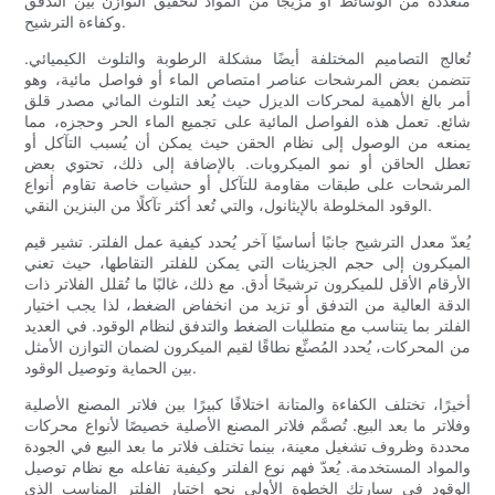
متعددة من الوسائط أو مزيجًا من المواد لتحقيق التوازن بين التدفق
وكفاءة الترشيح.
تُعالج التصاميم المختلفة أيضًا مشكلة الرطوبة والتلوث الكيميائي.
تتضمن بعض المرشحات عناصر امتصاص الماء أو فواصل مائية، وهو
أمر بالغ الأهمية لمحركات الديزل حيث يُعد التلوث المائي مصدر قلق
شائع. تعمل هذه الفواصل المائية على تجميع الماء الحر وحجزه، مما
يمنعه من الوصول إلى نظام الحقن حيث يمكن أن يُسبب التآكل أو
تعطل الحاقن أو نمو الميكروبات. بالإضافة إلى ذلك، تحتوي بعض
المرشحات على طبقات مقاومة للتآكل أو حشيات خاصة تقاوم أنواع
الوقود المخلوطة بالإيثانول، والتي تُعد أكثر تآكلًا من البنزين النقي.
يُعدّ معدل الترشيح جانبًا أساسيًا آخر يُحدد كيفية عمل الفلتر. تشير قيم
الميكرون إلى حجم الجزيئات التي يمكن للفلتر التقاطها، حيث تعني
الأرقام الأقل للميكرون ترشيحًا أدق. مع ذلك، غالبًا ما تُقلل الفلاتر ذات
الدقة العالية من التدفق أو تزيد من انخفاض الضغط، لذا يجب اختيار
الفلتر بما يتناسب مع متطلبات الضغط والتدفق لنظام الوقود. في العديد
من المحركات، يُحدد المُصنِّع نطاقًا لقيم الميكرون لضمان التوازن الأمثل
بين الحماية وتوصيل الوقود.
أخيرًا، تختلف الكفاءة والمتانة اختلافًا كبيرًا بين فلاتر المصنع الأصلية
وفلاتر ما بعد البيع. تُصمَّم فلاتر المصنع الأصلية خصيصًا لأنواع محركات
محددة وظروف تشغيل معينة، بينما تختلف فلاتر ما بعد البيع في الجودة
والمواد المستخدمة. يُعدّ فهم نوع الفلتر وكيفية تفاعله مع نظام توصيل
الوقود في سيارتك الخطوة الأولى نحو اختيار الفلتر المناسب الذي