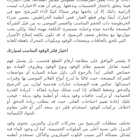
فيما يتعلق باحتجاز الجسيمات وتدفقها. ورغم أن هذه الاختبارات ليست
إلزامية دائمًا، إلا أن نتائجها توفر ضمانًا كميًا لأداء المرشح. ضع في
اعتبارك أيضًا توفر قطع الغيار: ففي أنظمة الخراطيش، يضمن شراء
الخرطوشة ذات الحجم المناسب والعنصر الموصى به من قبل الشركة
المصنعة ملاءمة جيدة وحماية مستمرة. التكلفة مهمة أيضًا، ولكن يجب
موازنتها مع مخاطر ضعف الترشيح، إذ قد تكون تكلفة إصلاح الأضرار
التي تلحق بالحاقنات ومضخات الوقود ومكونات المحرك باهظة للغاية.
اختيار فلتر الوقود المناسب لسيارتك
لا يقتصر التوافق على مطابقة أرقام القطع فحسب، بل يشمل فهم
كيفية تفاعل تصميم نظام الوقود ونوع الوقود وظروف القيادة مع
خصائص الفلتر. ابدأ بالرجوع إلى دليل صيانة السيارة أو مواصفات
الشركة المصنعة، حيث غالبًا ما تُدرج أنواع الفلاتر الموصى بها وفترات
استبدالها. تعكس هذه التوصيات خيارات هندسية تُوازن بين الترشيح
والتدفق وضغط النظام. إذا كنت تمتلك سيارة مُعدّلة - كزيادة القدرة
الحصانية، أو تركيب حاقنات وقود بديلة، أو أنظمة وقود بديلة - فيجب
عليك إعادة تقييم احتياجات الفلتر، حيث قد يتطلب زيادة التدفق أو
اختلاف تركيبات الوقود استخدام فلتر ذي سعة أكبر أو فلتر مقاوم
للمواد الكيميائية.
تختلف متطلبات الترشيح بين محركات الديزل والبنزين. يحتوي وقود
الديزل على نسبة أعلى من الملوثات الجسيمية، كما أن وجود الماء فيه
يُشكل مشكلة أكبر بسبب التلوث الميكروبي والتآكل. تستخدم أنظمة