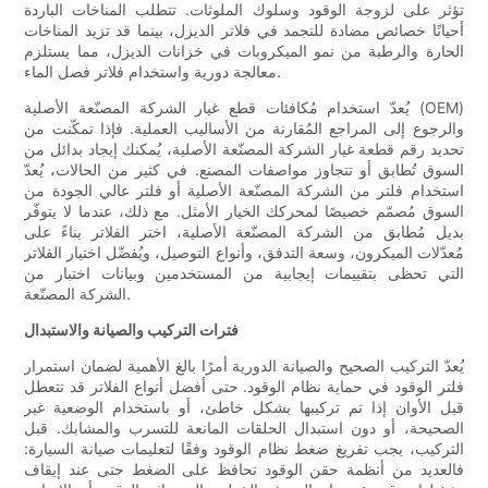
تؤثر على لزوجة الوقود وسلوك الملوثات. تتطلب المناخات الباردة
أحيانًا خصائص مضادة للتجمد في فلاتر الديزل، بينما قد تزيد المناخات
الحارة والرطبة من نمو الميكروبات في خزانات الديزل، مما يستلزم
معالجة دورية واستخدام فلاتر فصل الماء.
يُعدّ استخدام مُكافئات قطع غيار الشركة المصنّعة الأصلية (OEM)
والرجوع إلى المراجع المُقارنة من الأساليب العملية. فإذا تمكّنت من
تحديد رقم قطعة غيار الشركة المصنّعة الأصلية، يُمكنك إيجاد بدائل من
السوق تُطابق أو تتجاوز مواصفات المصنع. في كثير من الحالات، يُعدّ
استخدام فلتر من الشركة المصنّعة الأصلية أو فلتر عالي الجودة من
السوق مُصمّم خصيصًا لمحركك الخيار الأمثل. مع ذلك، عندما لا يتوفّر
بديل مُطابق من الشركة المصنّعة الأصلية، اختر الفلاتر بناءً على
مُعدّلات الميكرون، وسعة التدفق، وأنواع التوصيل، ويُفضّل اختيار الفلاتر
التي تحظى بتقييمات إيجابية من المستخدمين وبيانات اختبار من
الشركة المصنّعة.
فترات التركيب والصيانة والاستبدال
يُعدّ التركيب الصحيح والصيانة الدورية أمرًا بالغ الأهمية لضمان استمرار
فلتر الوقود في حماية نظام الوقود. حتى أفضل أنواع الفلاتر قد تتعطل
قبل الأوان إذا تم تركيبها بشكل خاطئ، أو باستخدام الوضعية غير
الصحيحة، أو دون استبدال الحلقات المانعة للتسرب والمشابك. قبل
التركيب، يجب تفريغ ضغط نظام الوقود وفقًا لتعليمات صيانة السيارة:
فالعديد من أنظمة حقن الوقود تحافظ على الضغط حتى عند إيقاف