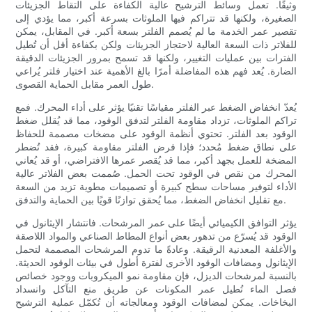
وثيقًا. تعمل وسائط الترشيح عالية الكفاءة على التقاط الجزيئات
الصغيرة، ولكنها قد تتراكم فيها الملوثات بسرعة أكبر، مما يؤدي إلى
تقصير عمر الخدمة ما لم يُصمم الفلتر بسعة أكبر. في المقابل، يمكن
للفلاتر ذات السعة العالية لاحتجاز الجزيئات ولكن بكفاءة أقل أن تُطيل
الفترات بين عمليات التغيير، ولكنها قد تسمح بمرور الجزيئات الدقيقة
الضارة. يُعد فهم هذه المفاضلة أمرًا بالغ الأهمية عند اختيار فلتر يُراعي
طول العمر مقابل الحماية القصوى.
يُعدّ انخفاض الضغط عبر الفلتر مقياسًا تقنيًا يؤثر على أداء المحرك. فمع
تراكم الملوثات، تزداد مقاومة الفلتر لتدفق الوقود، مما قد يُقلل ضغط
الوقود بعد الفلتر. تحتوي أنظمة الوقود على مضخات مصممة للحفاظ
على نطاق ضغط مُحدد؛ فإذا فرض الفلتر مقاومة كبيرة، فقد تُضطر
المضخة للعمل بجهد أكبر، مما قد يُقصر عمرها الافتراضي، أو قد يُعاني
المحرك من نقص في الوقود تحت الحمل. صُممت بعض الفلاتر عالية
الأداء لتوفير مساحات سطح كبيرة أو تصميمات مطوية تزيد من السعة
مع تقليل انخفاض الضغط، مما يُحقق توازنًا قويًا بين الحماية والتدفق.
يؤثر التوافق الكيميائي أيضًا على عمر المرشحات. فانتشار الإيثانول في
الوقود قد يُسرّع من تدهور بعض أنواع المطاط الصناعي والمواد اللاصقة
والأغلفة المعدنية الرقيقة. وعادةً ما تدوم المرشحات المصممة لتحمل
الإيثانول ومضافات الوقود الأخرى لفترة أطول في بيئات الوقود الحديثة.
بالنسبة لمرشحات الديزل، فإن مقاومة نمو الميكروبات ووجود خصائص
فصل الماء تُطيل عمر المكونات عن طريق منع التآكل وانسداد
البخاخات. يمكن لمضافات الوقود ومعالجاته أن تُكمّل عملية الترشيح