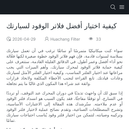
كيفية اختيار أفضل فلاتر الوقود لسيارتك
2026-04-29
Huachang Filter
33
سواء كنت ميكانيكيًا متمرسًا أو سائقًا ترغب في أن تعمل سيارتك
بسلاسة لسنوات قادمة، فإن فهم فلاتر الوقود خطوة صغيرة لكنها فعّالة
نحو أداء أفضل وعمر أطول. في الدقائق القليلة القادمة، ستتعرف على
كيفية حماية فلاتر الوقود لمحرك سيارتك، وأهم الميزات التي يجب
مراعاتها عند اختيار الفلتر المناسب، وكيفية اختيار الفلتر الأمثل لسيارتك
وعادات قيادتك. تابع القراءة لتجنب الأخطاء المكلفة ولاتخاذ قرارات
واثقة عند شراء هذا المكون الذي غالبًا ما يتم تجاهله.
إذا سبق لك أن واجهتَ تذبذبًا في دوران المحرك عند التوقف، أو ترددًا
في التسارع، أو توقفًا مفاجئًا، فقد يكون السبب هو انسداد فلتر الوقود
أو عدم ملاءمته. ستُرشدك هذه المقالة إلى الاعتبارات الأساسية،
وتشرح المصطلحات الصناعية، وتقدم نصائح عملية لاختيار فلتر الوقود
وتركيبه وصيانته، لتتمكن من اختيار فلتر وقود يُناسب احتياجات سيارتك
تمامًا.