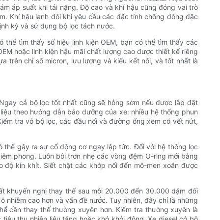
m áp suất khi tải nặng. Độ cao và khí hậu cũng đóng vai trò
m. Khí hậu lạnh đôi khi yêu cầu các đặc tính chống đông đặc
 định kỳ và sử dụng bộ lọc tách nước.
ó thể tìm thấy số hiệu linh kiện OEM, bạn có thể tìm thấy các
OEM hoặc linh kiện hậu mãi chất lượng cao được thiết kế riêng
 trên chỉ số micron, lưu lượng và kiểu kết nối, và tốt nhất là
. Ngay cả bộ lọc tốt nhất cũng sẽ hỏng sớm nếu được lắp đặt
 liệu theo hướng dẫn bảo dưỡng của xe: nhiều hệ thống phun
 Kiểm tra vỏ bộ lọc, các đầu nối và đường ống xem có vết nứt,
 thể gây ra sự cố động cơ ngay lập tức. Đối với hệ thống lọc
p niêm phong. Luôn bôi trơn nhẹ các vòng đệm O-ring mới bằng
o độ kín khít. Siết chặt các khớp nối đến mô-men xoắn được
n xuất khuyến nghị thay thế sau mỗi 20.000 đến 30.000 dặm đối
 ô nhiễm cao hơn và vấn đề nước. Tuy nhiên, đây chỉ là những
hể cần thay thế thường xuyên hơn. Kiểm tra thường xuyên là
tiêu thụ nhiên liệu tăng hoặc khó khởi động. Xe diesel có bộ