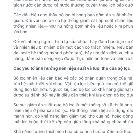
tách nước cần được xả nước thường xuyên theo lịch bảo dưỡ
Các dấu hiệu cho thấy bộ lọc bị hỏng bao gồm áp suất nhiên l
giảm. Đối với các xe có hệ thống giám sát áp suất nhiên liệu
thống nhiên liệu—như hư hỏng bơm nhiên liệu hoặc kim phun
lớn hơn.
Đối với những người thích tự sửa chữa, hãy đảm bảo bạn có đầ
và nhiên liệu bị nhiễm bẩn một cách có trách nhiệm. Nếu bạn
đại hoặc hệ thống hybrid phức tạp), hãy tìm đến dịch vụ ch
hãng, đảm bảo công việc được thực hiện an toàn và chính xá
Các yếu tố ảnh hưởng đến hiệu suất và tuổi thọ của bộ lọc
Bộ lọc nhiên liệu cần bảo vệ các bộ phận quan trọng của hệ
liên hệ mật thiết với nhau. Vật liệu lọc hiệu quả cao có thể 
dung tích lớn hơn. Ngược lại, các bộ lọc có khả năng giữ hạt
được sự đánh đổi này là điều cần thiết khi lựa chọn bộ lọc dựa
Sự sụt giảm áp suất qua bộ lọc là một thông số kỹ thuật ảnh
nhiên liệu ở phía sau bộ lọc. Hệ thống nhiên liệu sử dụng c
mạnh hơn, có khả năng làm giảm tuổi thọ của nó, hoặc động cơ
mặt lớn hoặc thiết kế xếp nếp giúp tăng khả năng chứa nhiên 
Khả năng tương thích hóa học cũng ảnh hưởng đến tuổi thọ. H