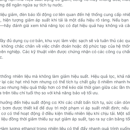
ng để ngăn ngừa sự tích tụ nước.
iệu giảm, đèn báo lỗi động cơ liên quan đến hệ thống cung cấp nhiê
, hiện tượng giảm áp suất khi tải là một dấu hiệu rõ ràng. Nếu bạn
—hãy đánh giá xem khả năng lọc có đạt hiệu quả hay không và cân
y đủ dụng cụ cơ bản, khu vực làm việc sạch sẽ và tuân thủ các quy tắ
 không chắc chắn về việc chẩn đoán hoặc độ phức tạp của hệ thống 
uyên nghiệp. Các kỹ thuật viên được chứng nhận có các công cụ ch
c.
 thống nhiên liệu mà không làm giảm hiệu suất. Hiệu quả lọc, khả n
giữ lại các hạt nhỏ hơn nhưng có thể tích tụ chất gây ô nhiễm nhanh h
 cao nhưng hiệu quả thấp hơn có thể kéo dài thời gian giữa các lần t
 trên tiêu chí tuổi thọ so với khả năng bảo vệ tối ưu.
 hưởng đến hiệu suất động cơ. Khi các chất bẩn tích tụ, sức cản dòn
ác bơm được thiết kế để duy trì một phạm vi áp suất nhất định; nế
 có thể hoạt động ở điều kiện thiếu nhiên liệu khi chịu tải. Một s
liệu đồng thời giảm thiểu sự sụt giảm áp suất, tạo ra sự cân bằng tố
àm lượng ethanol trong nhiên liệu có thể đẩy nhanh quá trình xuống