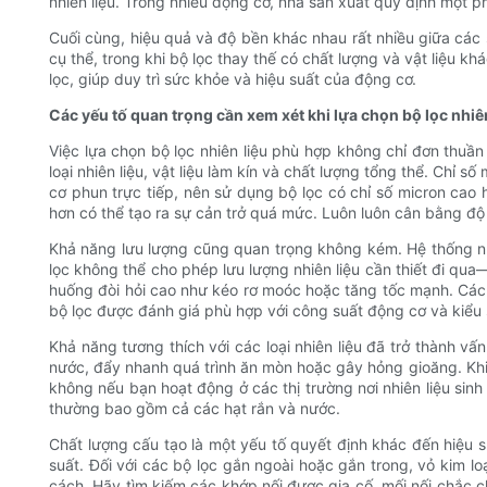
nhiên liệu. Trong nhiều động cơ, nhà sản xuất quy định một 
Cuối cùng, hiệu quả và độ bền khác nhau rất nhiều giữa các
cụ thể, trong khi bộ lọc thay thế có chất lượng và vật liệu kh
lọc, giúp duy trì sức khỏe và hiệu suất của động cơ.
Các yếu tố quan trọng cần xem xét khi lựa chọn bộ lọc nhiên
Việc lựa chọn bộ lọc nhiên liệu phù hợp không chỉ đơn thuầ
loại nhiên liệu, vật liệu làm kín và chất lượng tổng thể. Chỉ s
cơ phun trực tiếp, nên sử dụng bộ lọc có chỉ số micron cao 
hơn có thể tạo ra sự cản trở quá mức. Luôn luôn cân bằng độ 
Khả năng lưu lượng cũng quan trọng không kém. Hệ thống nh
lọc không thể cho phép lưu lượng nhiên liệu cần thiết đi qua—
huống đòi hỏi cao như kéo rơ moóc hoặc tăng tốc mạnh. Các n
bộ lọc được đánh giá phù hợp với công suất động cơ và kiểu
Khả năng tương thích với các loại nhiên liệu đã trở thành v
nước, đẩy nhanh quá trình ăn mòn hoặc gây hỏng gioăng. Khi 
không nếu bạn hoạt động ở các thị trường nơi nhiên liệu sinh
thường bao gồm cả các hạt rắn và nước.
Chất lượng cấu tạo là một yếu tố quyết định khác đến hiệu s
suất. Đối với các bộ lọc gắn ngoài hoặc gắn trong, vỏ kim
cách. Hãy tìm kiếm các khớp nối được gia cố, mối nối chắc 