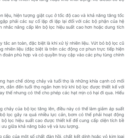
n liệu, hiện tượng giật cục ở tốc độ cao và khả năng tăng tốc
 gặp phải các sự cố lặp đi lặp lại đối với các bộ phận của hệ
 nhắc nâng cấp lên bộ lọc hiệu suất cao hơn hoặc dung tích
c an toàn, đặc biệt là khi xử lý nhiên liệu. Vứt bỏ bộ lọc cũ
nhiên liệu (đặc biệt là trên các động cơ phun trực tiếp hiện
ẩn đoán phù hợp và có quyền truy cập vào các phụ tùng chính
ăng hạn chế dòng chảy và tuổi thọ là những khía cạnh có mối
ơn, dẫn đến tuổi thọ ngắn hơn trừ khi bộ lọc được thiết kế với
hay thế nhưng có thể cho phép các hạt mịn có hại đi qua. Hiểu
g chảy của bộ lọc tăng lên, điều này có thể làm giảm áp suất
u bộ lọc gây ra quá nhiều lực cản, bơm có thể phải hoạt động
ố bộ lọc hiệu suất cao được thiết kế để cung cấp diện tích bề
i ưu giữa khả năng bảo vệ và lưu lượng.
 cấp của một số chất đàn hồi, chất kết dính hoặc vỏ kim loại