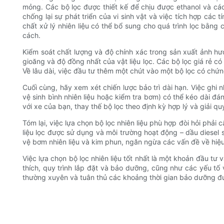
mỏng. Các bộ lọc được thiết kế để chịu được ethanol và các c
chống lại sự phát triển của vi sinh vật và việc tích hợp cá
chất xử lý nhiên liệu có thể bổ sung cho quá trình lọc bằng 
cách.
Kiểm soát chất lượng và độ chính xác trong sản xuất ảnh hưở
gioăng và độ đồng nhất của vật liệu lọc. Các bộ lọc giá rẻ có
Về lâu dài, việc đầu tư thêm một chút vào một bộ lọc có chứn
Cuối cùng, hãy xem xét chiến lược bảo trì dài hạn. Việc ghi n
vệ sinh bình nhiên liệu hoặc kiểm tra bơm) có thể kéo dài đ
với xe của bạn, thay thế bộ lọc theo định kỳ hợp lý và giải qu
Tóm lại, việc lựa chọn bộ lọc nhiên liệu phù hợp đòi hỏi phải 
liệu lọc được sử dụng và môi trường hoạt động – dầu diesel s
vệ bơm nhiên liệu và kim phun, ngăn ngừa các vấn đề về hiệu 
Việc lựa chọn bộ lọc nhiên liệu tốt nhất là một khoản đầu tư
thích, quy trình lắp đặt và bảo dưỡng, cũng như các yếu tố 
thường xuyên và tuân thủ các khoảng thời gian bảo dưỡng đượ