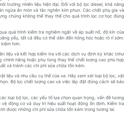
i trường nhiên liệu hiện đại. Đối với bộ lọc diesel, khả năng
 ngăn ngừa ăn mòn và tắc nghẽn kim phun. Các chất phụ gia và
 nhưng chúng không thể thay thế cho quá trình lọc cơ học đúng
qua quá trình kiểm tra nghiêm ngặt về áp suất nổ, độ kín của
gioăng yếu, tất cả đều có thể dẫn đến hỏng hóc hoặc rò rỉ sớm.
 kiệm hơn.
iên liệu và kết hợp kiểm tra với các dịch vụ định kỳ khác (như
ùng chính hãng hoặc phụ tùng thay thế chất lượng cao phù hợp
suất và tránh các chi phí sửa chữa tốn kém.
vật liệu và nhu cầu cụ thể của xe. Hãy xem xét loại bộ lọc, vật
 chọn. Bộ lọc chất lượng cao và việc lắp đặt đúng cách sẽ bảo
các loại bộ lọc, các yếu tố lựa chọn quan trọng, vấn đề tương
 vệ động cơ và duy trì hiệu suất hoạt động ổn định. Kiểm tra
ánh được những chi phí sửa chữa tốn kém trong tương lai.