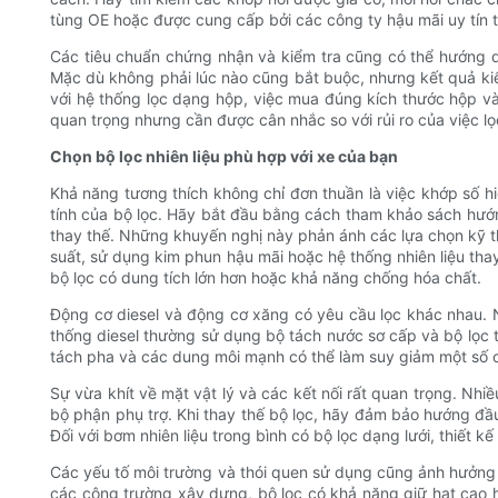
tùng OE hoặc được cung cấp bởi các công ty hậu mãi uy tín t
Các tiêu chuẩn chứng nhận và kiểm tra cũng có thể hướng dẫ
Mặc dù không phải lúc nào cũng bắt buộc, nhưng kết quả kiể
với hệ thống lọc dạng hộp, việc mua đúng kích thước hộp v
quan trọng nhưng cần được cân nhắc so với rủi ro của việc l
Chọn bộ lọc nhiên liệu phù hợp với xe của bạn
Khả năng tương thích không chỉ đơn thuần là việc khớp số hiệu
tính của bộ lọc. Hãy bắt đầu bằng cách tham khảo sách hướn
thay thế. Những khuyến nghị này phản ánh các lựa chọn kỹ 
suất, sử dụng kim phun hậu mãi hoặc hệ thống nhiên liệu tha
bộ lọc có dung tích lớn hơn hoặc khả năng chống hóa chất.
Động cơ diesel và động cơ xăng có yêu cầu lọc khác nhau. N
thống diesel thường sử dụng bộ tách nước sơ cấp và bộ lọc 
tách pha và các dung môi mạnh có thể làm suy giảm một số chấ
Sự vừa khít về mặt vật lý và các kết nối rất quan trọng. Nhi
bộ phận phụ trợ. Khi thay thế bộ lọc, hãy đảm bảo hướng đ
Đối với bơm nhiên liệu trong bình có bộ lọc dạng lưới, thiết
Các yếu tố môi trường và thói quen sử dụng cũng ảnh hưởng 
các công trường xây dựng, bộ lọc có khả năng giữ hạt cao hơ