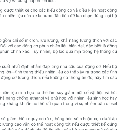
ảo vệ và cung cấp nhiên liệu.
g được thiết kế cho các kiểu động cơ và điều kiện hoạt động
cấp nhiên liệu của xe là bước đầu tiên để lựa chọn đúng loại bộ
 gồm chỉ số micron, lưu lượng, khả năng tương thích với các
. Đối với các động cơ phun nhiên liệu hiện đại, đặc biệt là động
 phun chính xác. Tuy nhiên, bộ lọc quá mịn trong hệ thống cũ
áp suất nhất định nhằm đáp ứng nhu cầu của động cơ. Nếu bộ
g lớn—tình trạng thiếu nhiên liệu có thể xảy ra trong các tình
 động cơ tương thích; nếu không có thông tin đó, hãy tìm các
iên liệu sinh học có thể làm suy giảm một số vật liệu và hút
hả năng chống ethanol và phù hợp với nhiên liệu sinh học hay
năng kháng khuẩn có thể rất quan trọng vì sự nhiễm bẩn diesel
o sẽ giảm thiểu nguy cơ rò rỉ, hỏng hóc sớm hoặc xẹp dưới áp
 lượng cao vẫn có thể hoạt động tốt nếu được thiết kế đúng
 có thể giúp đánh giá độ tin cậy; các bộ lọc mang mã số phụ