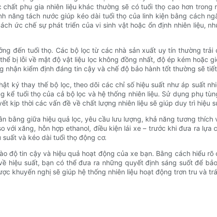
hất phụ gia nhiên liệu khác thường sẽ có tuổi thọ cao hơn trong mô
c tính năng tách nước giúp kéo dài tuổi thọ của linh kiện bằng cách
cách ức chế sự phát triển của vi sinh vật hoặc ổn định nhiên liệu,
ng đến tuổi thọ. Các bộ lọc từ các nhà sản xuất uy tín thường trải 
 thể bị lỗi về mật độ vật liệu lọc không đồng nhất, độ ép kém hoặc 
g nhận kiểm định đáng tin cậy và chế độ bảo hành tốt thường sẽ tiết
hật ký thay thế bộ lọc, theo dõi các chỉ số hiệu suất như áp suất nh
áng kể tuổi thọ của cả bộ lọc và hệ thống nhiên liệu. Sử dụng phụ t
yết kịp thời các vấn đề về chất lượng nhiên liệu sẽ giúp duy trì hiệu 
cân bằng giữa hiệu quả lọc, yêu cầu lưu lượng, khả năng tương thích 
o với xăng, hỗn hợp ethanol, điều kiện lái xe – trước khi đưa ra lựa
suất và kéo dài tuổi thọ động cơ.
 vào độ tin cậy và hiệu quả hoạt động của xe bạn. Bằng cách hiểu rõ 
về hiệu suất, bạn có thể đưa ra những quyết định sáng suốt để bảo
c khuyến nghị sẽ giúp hệ thống nhiên liệu hoạt động trơn tru và tr