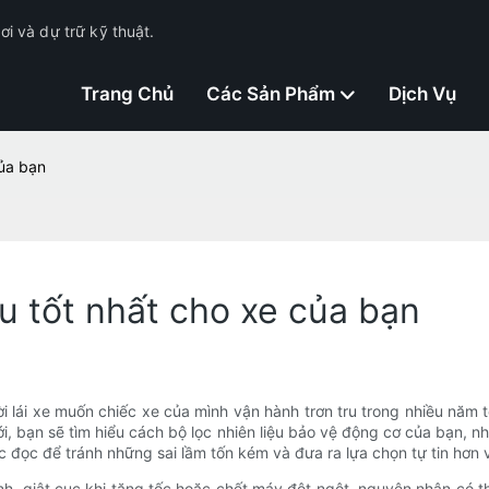
i và dự trữ kỹ thuật.
Trang Chủ
Các Sản Phẩm
Dịch Vụ
của bạn
u tốt nhất cho xe của bạn
 lái xe muốn chiếc xe của mình vận hành trơn tru trong nhiều năm tớ
 tới, bạn sẽ tìm hiểu cách bộ lọc nhiên liệu bảo vệ động cơ của bạn,
tục đọc để tránh những sai lầm tốn kém và đưa ra lựa chọn tự tin hơn
 giật cục khi tăng tốc hoặc chết máy đột ngột, nguyên nhân có thể 