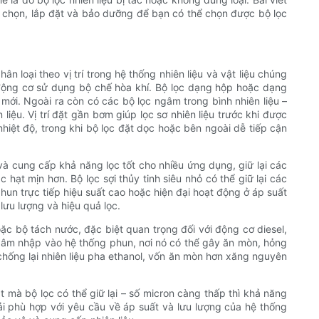
 chọn, lắp đặt và bảo dưỡng để bạn có thể chọn được bộ lọc
n loại theo vị trí trong hệ thống nhiên liệu và vật liệu chúng
 động cơ sử dụng bộ chế hòa khí. Bộ lọc dạng hộp hoặc dạng
mới. Ngoài ra còn có các bộ lọc ngâm trong bình nhiên liệu –
iệu. Vị trí đặt gần bơm giúp lọc sơ nhiên liệu trước khi được
hiệt độ, trong khi bộ lọc đặt dọc hoặc bên ngoài dễ tiếp cận
lý và cung cấp khả năng lọc tốt cho nhiều ứng dụng, giữ lại các
 hạt mịn hơn. Bộ lọc sợi thủy tinh siêu nhỏ có thể giữ lại các
un trực tiếp hiệu suất cao hoặc hiện đại hoạt động ở áp suất
 lưu lượng và hiệu quả lọc.
c bộ tách nước, đặc biệt quan trọng đối với động cơ diesel,
xâm nhập vào hệ thống phun, nơi nó có thể gây ăn mòn, hỏng
chống lại nhiên liệu pha ethanol, vốn ăn mòn hơn xăng nguyên
 mà bộ lọc có thể giữ lại – số micron càng thấp thì khả năng
hải phù hợp với yêu cầu về áp suất và lưu lượng của hệ thống