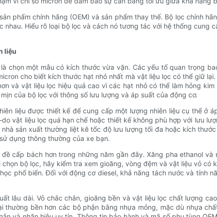
phạm vi chỉ số micron để đảm bảo sự cân bằng tối ưu giữa khả năng b
 sản phẩm chính hãng (OEM) và sản phẩm thay thế. Bộ lọc chính hãn
ác nhau. Hiểu rõ loại bộ lọc và cách nó tương tác với hệ thống cung 
 liệu
n là chọn một mẫu có kích thước vừa vặn. Các yếu tố quan trọng bao
ố micron cho biết kích thước hạt nhỏ nhất mà vật liệu lọc có thể giữ lại
hơn và vật liệu lọc hiệu quả cao vì các hạt nhỏ có thể làm hỏng kim
mịn của bộ lọc với thông số lưu lượng và áp suất của động cơ.
iên liệu được thiết kế để cung cấp một lượng nhiên liệu cụ thể ở 
do vật liệu lọc quá hạn chế hoặc thiết kế không phù hợp với lưu lượn
hà sản xuất thường liệt kê tốc độ lưu lượng tối đa hoặc kích thước
 sử dụng thông thường của xe bạn.
ấn đề cấp bách hơn trong những năm gần đây. Xăng pha ethanol và nh
chọn bộ lọc, hãy kiểm tra xem gioăng, vòng đệm và vật liệu vỏ có k
 học phổ biến. Đối với động cơ diesel, khả năng tách nước và tính 
uất lâu dài. Vỏ chắc chắn, gioăng bền và vật liệu lọc chất lượng ca
 loại thường bền hơn các bộ phận bằng nhựa mỏng, mặc dù nhựa chất
chắn và nhãn hiệu uy tín. Thông tin bảo hành và mã số phụ tùng OEM