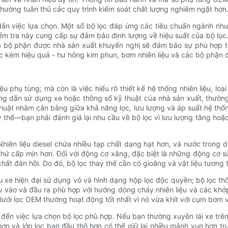
hường tuân thủ các quy trình kiểm soát chất lượng nghiêm ngặt hơn
n việc lựa chọn. Một số bộ lọc đáp ứng các tiêu chuẩn ngành như 
m tra này cung cấp sự đảm bảo định lượng về hiệu suất của bộ lọc.
à bộ phận được nhà sản xuất khuyến nghị sẽ đảm bảo sự phù hợp tố
ọc kém hiệu quả - hư hỏng kim phun, bơm nhiên liệu và các bộ phận 
 phụ tùng; mà còn là việc hiểu rõ thiết kế hệ thống nhiên liệu, loạ
g dẫn sử dụng xe hoặc thông số kỹ thuật của nhà sản xuất, thường l
thuật nhằm cân bằng giữa khả năng lọc, lưu lượng và áp suất hệ th
y thế—bạn phải đánh giá lại nhu cầu về bộ lọc vì lưu lượng tăng hoặ
hiên liệu diesel chứa nhiều tạp chất dạng hạt hơn, và nước trong 
thứ cấp mịn hơn. Đối với động cơ xăng, đặc biệt là những động cơ s
t đàn hồi. Do đó, bộ lọc thay thế cần có gioăng và vật liệu tương 
ều xe hiện đại sử dụng vỏ và hình dạng hộp lọc độc quyền; bộ lọc t
ầu vào và đầu ra phù hợp với hướng dòng chảy nhiên liệu và các kh
 kế lưới lọc OEM thường hoạt động tốt nhất vì nó vừa khít với cụm bơ
đến việc lựa chọn bộ lọc phù hợp. Nếu bạn thường xuyên lái xe trê
n và lớp lọc ban đầu thô hơn có thể giữ lại nhiều mảnh vụn hơn tr