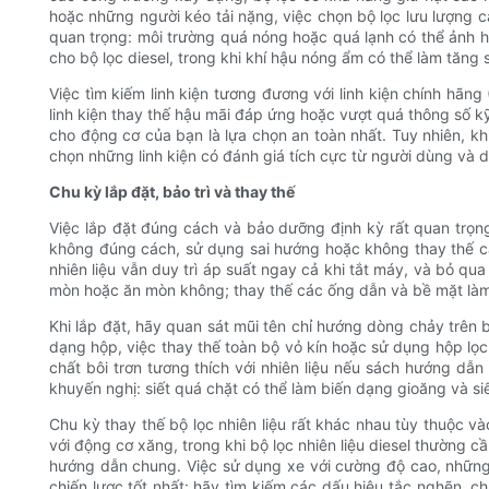
hoặc những người kéo tải nặng, việc chọn bộ lọc lưu lượng 
quan trọng: môi trường quá nóng hoặc quá lạnh có thể ảnh h
cho bộ lọc diesel, trong khi khí hậu nóng ẩm có thể làm tăng s
Việc tìm kiếm linh kiện tương đương với linh kiện chính hãng
linh kiện thay thế hậu mãi đáp ứng hoặc vượt quá thông số kỹ
cho động cơ của bạn là lựa chọn an toàn nhất. Tuy nhiên, khi 
chọn những linh kiện có đánh giá tích cực từ người dùng và d
Chu kỳ lắp đặt, bảo trì và thay thế
Việc lắp đặt đúng cách và bảo dưỡng định kỳ rất quan trọng
không đúng cách, sử dụng sai hướng hoặc không thay thế cá
nhiên liệu vẫn duy trì áp suất ngay cả khi tắt máy, và bỏ qu
mòn hoặc ăn mòn không; thay thế các ống dẫn và bề mặt làm k
Khi lắp đặt, hãy quan sát mũi tên chỉ hướng dòng chảy trên 
dạng hộp, việc thay thế toàn bộ vỏ kín hoặc sử dụng hộp lọc
chất bôi trơn tương thích với nhiên liệu nếu sách hướng d
khuyến nghị: siết quá chặt có thể làm biến dạng gioăng và siế
Chu kỳ thay thế bộ lọc nhiên liệu rất khác nhau tùy thuộc và
với động cơ xăng, trong khi bộ lọc nhiên liệu diesel thường
hướng dẫn chung. Việc sử dụng xe với cường độ cao, những 
chiến lược tốt nhất: hãy tìm kiếm các dấu hiệu tắc nghẽn, c