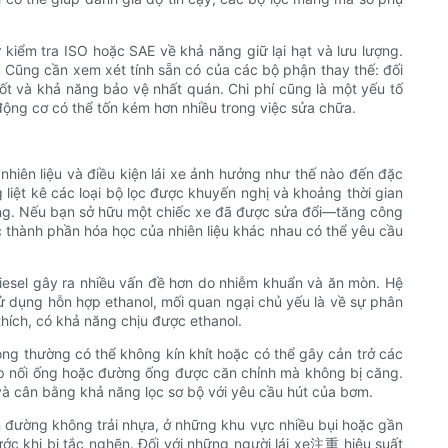
.
kiểm tra ISO hoặc SAE về khả năng giữ lại hạt và lưu lượng.
 Cũng cần xem xét tính sẵn có của các bộ phận thay thế: đối
t và khả năng bảo vệ nhất quán. Chi phí cũng là một yếu tố
động cơ có thể tốn kém hơn nhiều trong việc sửa chữa.
i nhiên liệu và điều kiện lái xe ảnh hưởng như thế nào đến đặc
iệt kê các loại bộ lọc được khuyến nghị và khoảng thời gian
ống. Nếu bạn sở hữu một chiếc xe đã được sửa đổi—tăng công
c thành phần hóa học của nhiên liệu khác nhau có thể yêu cầu
diesel gây ra nhiều vấn đề hơn do nhiễm khuẩn và ăn mòn. Hệ
ử dụng hỗn hợp ethanol, mối quan ngại chủ yếu là về sự phân
thích, có khả năng chịu được ethanol.
hông thường có thể không kín khít hoặc có thể gây cản trở các
ớp nối ống hoặc đường ống được căn chỉnh mà không bị căng.
m và cân bằng khả năng lọc sơ bộ với yêu cầu hút của bơm.
n đường không trải nhựa, ở những khu vực nhiều bụi hoặc gần
ước khi bị tắc nghẽn. Đối với những người lái xe注重 hiệu suất