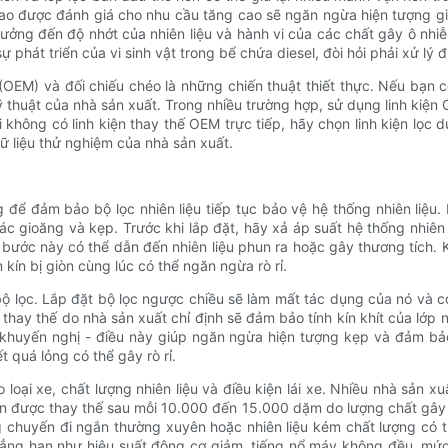
cao được đánh giá cho nhu cầu tăng cao sẽ ngăn ngừa hiện tượng giả
ưởng đến độ nhớt của nhiên liệu và hành vi của các chất gây ô nhiễ
ự phát triển của vi sinh vật trong bể chứa diesel, đòi hỏi phải xử lý
 (OEM) và đối chiếu chéo là những chiến thuật thiết thực. Nếu bạn c
 thuật của nhà sản xuất. Trong nhiều trường hợp, sử dụng linh kiện 
không có linh kiện thay thế OEM trực tiếp, hãy chọn linh kiện lọc dựa
ữ liệu thử nghiệm của nhà sản xuất.
 để đảm bảo bộ lọc nhiên liệu tiếp tục bảo vệ hệ thống nhiên liệu
c gioăng và kẹp. Trước khi lắp đặt, hãy xả áp suất hệ thống nhiên
a bước này có thể dẫn đến nhiên liệu phun ra hoặc gây thương tích.
ín bị giòn cùng lúc có thể ngăn ngừa rò rỉ.
bộ lọc. Lắp đặt bộ lọc ngược chiều sẽ làm mất tác dụng của nó và có
 thay thế do nhà sản xuất chỉ định sẽ đảm bảo tính kín khít của lớ
ẫn khuyến nghị - điều này giúp ngăn ngừa hiện tượng kẹp và đảm bả
t quá lỏng có thể gây rò rỉ.
o loại xe, chất lượng nhiên liệu và điều kiện lái xe. Nhiều nhà sả
 cần được thay thế sau mỗi 10.000 đến 15.000 dặm do lượng chất gây
chuyến đi ngắn thường xuyên hoặc nhiên liệu kém chất lượng có t
hẳng hạn như hiệu suất động cơ giảm, tiếng nổ máy không đều, mức 