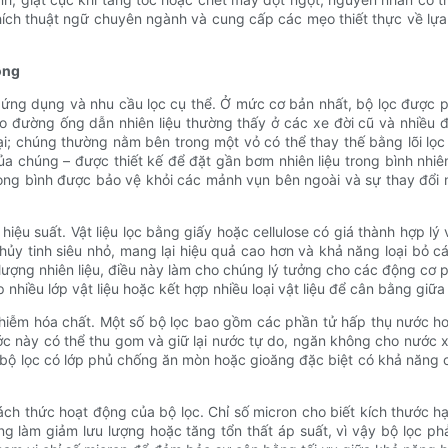
hích thuật ngữ chuyên ngành và cung cấp các mẹo thiết thực về lựa
ộng
ác ứng dụng và nhu cầu lọc cụ thể. Ở mức cơ bản nhất, bộ lọc được phâ
heo đường ống dẫn nhiên liệu thường thấy ở các xe đời cũ và nhiều
ại; chúng thường nằm bên trong một vỏ có thể thay thế bằng lõi lọc 
 chúng – được thiết kế để đặt gần bơm nhiên liệu trong bình nhiên l
rong bình được bảo vệ khỏi các mảnh vụn bên ngoài và sự thay đổi n
ng hiệu suất. Vật liệu lọc bằng giấy hoặc cellulose có giá thành hợp 
hủy tinh siêu nhỏ, mang lại hiệu quả cao hơn và khả năng loại bỏ các
ượng nhiên liệu, điều này làm cho chúng lý tưởng cho các động cơ ph
 nhiều lớp vật liệu hoặc kết hợp nhiều loại vật liệu để cân bằng giữa
hiễm hóa chất. Một số bộ lọc bao gồm các phần tử hấp thụ nước hoặ
ớc này có thể thu gom và giữ lại nước tự do, ngăn không cho nước 
số bộ lọc có lớp phủ chống ăn mòn hoặc gioăng đặc biệt có khả năng 
ch thức hoạt động của bộ lọc. Chỉ số micron cho biết kích thước hạt
ờng làm giảm lưu lượng hoặc tăng tổn thất áp suất, vì vậy bộ lọc p