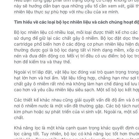
này sẽ hướng dẫn bạn qua những yếu tố cần xem xét, giải t
nhiên liệu thực sự phù hợp với nhu cầu của xe mình.
Tìm hiểu về các loại bộ lọc nhiên liệu và cách chúng hoạt đ
Bộ lọc nhiên liệu có nhiều loại, mỗi loại được thiết kế cho c
sử dụng để giữ lại các chất gây ô nhiễm. Bộ lọc đặt dọc t
cartridge phổ biến hơn ở các động cơ phun nhiên liệu hiện đ
thường được gọi là bộ lọc dạng tất vì hình dạng mềm, xốp của
nén và đưa đến động cơ. Mỗi vị trí đều có ưu điểm: bộ lọc t
hơn để kiểm tra và thay thế.
Ngoài vị trí lắp đặt, vật liệu lọc đóng vai trò quan trọng tro
hạt lớn hơn và hơi ẩm. Vật liệu tổng hợp, chẳng hạn như sợi t
chất gây ô nhiễm rất nhỏ mà không làm hạn chế đáng kể lưu l
cao hơn và yêu cầu nhiên liệu siêu sạch. Một số bộ lọc kết hợp
Các thiết kế khác nhau cũng giải quyết vấn đề độ ẩm và ô n
nơi ô nhiễm nước là một vấn đề thường gặp. Các bộ tách nư
kim phun hoặc sự phát triển của vi sinh vật. Ngoài ra, một 
chất.
Khả năng lọc là một khía cạnh quan trọng khác quyết định cá
lọc càng tốt. Tuy nhiên, bộ lọc có khả năng lọc tốt hơn thư