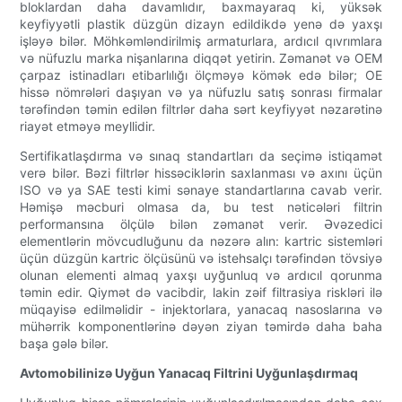
bloklardan daha davamlıdır, baxmayaraq ki, yüksək
keyfiyyətli plastik düzgün dizayn edildikdə yenə də yaxşı
işləyə bilər. Möhkəmləndirilmiş armaturlara, ardıcıl qıvrımlara
və nüfuzlu marka nişanlarına diqqət yetirin. Zəmanət və OEM
çarpaz istinadları etibarlılığı ölçməyə kömək edə bilər; OE
hissə nömrələri daşıyan və ya nüfuzlu satış sonrası firmalar
tərəfindən təmin edilən filtrlər daha sərt keyfiyyət nəzarətinə
riayət etməyə meyllidir.
Sertifikatlaşdırma və sınaq standartları da seçimə istiqamət
verə bilər. Bəzi filtrlər hissəciklərin saxlanması və axını üçün
ISO və ya SAE testi kimi sənaye standartlarına cavab verir.
Həmişə məcburi olmasa da, bu test nəticələri filtrin
performansına ölçülə bilən zəmanət verir. Əvəzedici
elementlərin mövcudluğunu da nəzərə alın: kartric sistemləri
üçün düzgün kartric ölçüsünü və istehsalçı tərəfindən tövsiyə
olunan elementi almaq yaxşı uyğunluq və ardıcıl qorunma
təmin edir. Qiymət də vacibdir, lakin zəif filtrasiya riskləri ilə
müqayisə edilməlidir - injektorlara, yanacaq nasoslarına və
mühərrik komponentlərinə dəyən ziyan təmirdə daha baha
başa gələ bilər.
Avtomobilinizə Uyğun Yanacaq Filtrini Uyğunlaşdırmaq