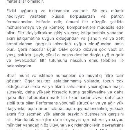
materiallar olmalıdır.
Fiziki uyğunluq və birləşmələr vacibdir. Bir çox müasir
nəqliyyat vasitələri xüsusi korpuslardan və patron
formalarından istifadə edir; ümumi filtr düzgün şəkildə
möhürlənməyə və ya köməkçi komponentlərə müdaxilə edə
bilər. Filtr dəyişdirərkən giriş və çıxış istiqamətinin yanacaq
axını istiqamətinə uyğun olduğundan və şlanqın və ya xətt
armaturlarının gərginlik olmadan uyğun olduğundan əmin
olun. Çənli nasoslar üçün OEM çorap dizaynı çox vaxt ən
yaxşı şəkildə işləyir, çünki o, nasos dəstinə dəqiq uyğun gəlir
və əvvəlcədən filtr tutumunu nasosun emiş tələbləri ilə
balanslaşdırır.
Ətraf mühit və istifadə nümunələri də müvafiq filtrə təsir
göstərir. Əgər tez-tez asfaltlanmamış yollarda, tozun çox
olduğu ərazilərdə və ya tikinti sahələrinin yaxınlığında maşın
sürsəniz, daha yüksək hissəcik tutma qabiliyyətinə və daha
qaba ilkin təbəqələrə malik filtr tıxanmadan əvvəl daha çox
zibili tuta bilər. Performans yönümlü sürücülər və ya ağır yük
daşıyanlar üçün artan tələbat üçün qiymətləndirilmiş yüksək
axınlı filtr seçmək yük altında təzyiqin düşməsinin qarşısını
alır. Hündürlük və iqlim də rol oynayır: çox isti və ya soyuq
mühitlər yanacağın özlülüyünə və çirkləndiricilərin davranışına