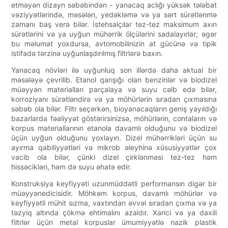
etməyən dizayn səbəbindən - yanacaq aclığı yüksək tələbat
vəziyyətlərində, məsələn, yedəkləmə və ya sərt sürətlənmə
zamanı baş verə bilər. İstehsalçılar tez-tez maksimum axın
sürətlərini və ya uyğun mühərrik ölçülərini sadalayırlar; əgər
bu məlumat yoxdursa, avtomobilinizin at gücünə və tipik
istifadə tərzinə uyğunlaşdırılmış filtrlərə baxın.
Yanacaq növləri ilə uyğunluq son illərdə daha aktual bir
məsələyə çevrilib. Etanol qarışığı olan benzinlər və biodizel
müəyyən materialları parçalaya və suyu cəlb edə bilər,
korroziyanı sürətləndirə və ya möhürlərin sıradan çıxmasına
səbəb ola bilər. Filtr seçərkən, bioyanacaqların geniş yayıldığı
bazarlarda fəaliyyət göstərirsinizsə, möhürlərin, contaların və
korpus materiallarının etanola davamlı olduğunu və biodizel
üçün uyğun olduğunu yoxlayın. Dizel mühərrikləri üçün su
ayırma qabiliyyətləri və mikrob əleyhinə xüsusiyyətlər çox
vacib ola bilər, çünki dizel çirklənməsi tez-tez həm
hissəcikləri, həm də suyu əhatə edir.
Konstruksiya keyfiyyəti uzunmüddətli performansın digər bir
müəyyənedicisidir. Möhkəm korpus, davamlı möhürlər və
keyfiyyətli mühit sızma, vaxtından əvvəl sıradan çıxma və ya
təzyiq altında çökmə ehtimalını azaldır. Xarici və ya daxili
filtrlər üçün metal korpuslar ümumiyyətlə nazik plastik