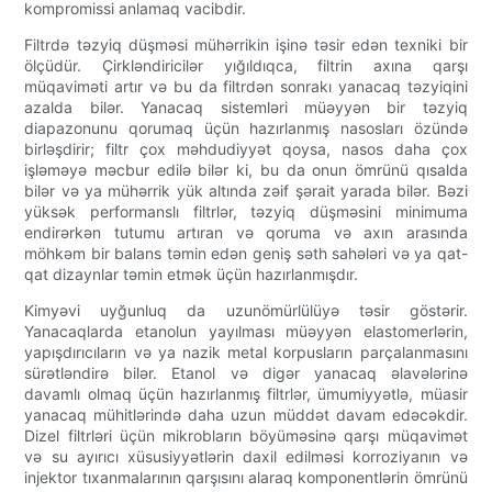
kompromissi anlamaq vacibdir.
Filtrdə təzyiq düşməsi mühərrikin işinə təsir edən texniki bir
ölçüdür. Çirkləndiricilər yığıldıqca, filtrin axına qarşı
müqaviməti artır və bu da filtrdən sonrakı yanacaq təzyiqini
azalda bilər. Yanacaq sistemləri müəyyən bir təzyiq
diapazonunu qorumaq üçün hazırlanmış nasosları özündə
birləşdirir; filtr çox məhdudiyyət qoysa, nasos daha çox
işləməyə məcbur edilə bilər ki, bu da onun ömrünü qısalda
bilər və ya mühərrik yük altında zəif şərait yarada bilər. Bəzi
yüksək performanslı filtrlər, təzyiq düşməsini minimuma
endirərkən tutumu artıran və qoruma və axın arasında
möhkəm bir balans təmin edən geniş səth sahələri və ya qat-
qat dizaynlar təmin etmək üçün hazırlanmışdır.
Kimyəvi uyğunluq da uzunömürlülüyə təsir göstərir.
Yanacaqlarda etanolun yayılması müəyyən elastomerlərin,
yapışdırıcıların və ya nazik metal korpusların parçalanmasını
sürətləndirə bilər. Etanol və digər yanacaq əlavələrinə
davamlı olmaq üçün hazırlanmış filtrlər, ümumiyyətlə, müasir
yanacaq mühitlərində daha uzun müddət davam edəcəkdir.
Dizel filtrləri üçün mikrobların böyüməsinə qarşı müqavimət
və su ayırıcı xüsusiyyətlərin daxil edilməsi korroziyanın və
injektor tıxanmalarının qarşısını alaraq komponentlərin ömrünü