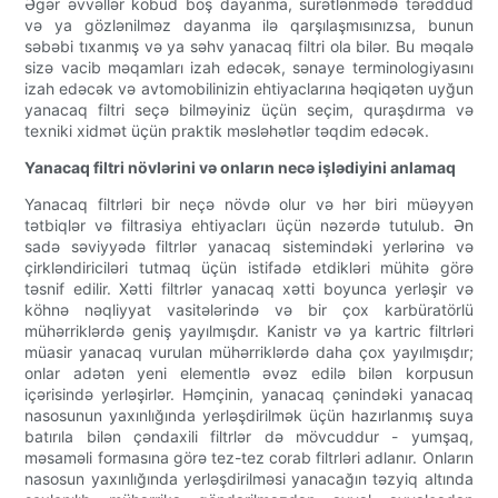
Əgər əvvəllər kobud boş dayanma, sürətlənmədə tərəddüd
və ya gözlənilməz dayanma ilə qarşılaşmısınızsa, bunun
səbəbi tıxanmış və ya səhv yanacaq filtri ola bilər. Bu məqalə
sizə vacib məqamları izah edəcək, sənaye terminologiyasını
izah edəcək və avtomobilinizin ehtiyaclarına həqiqətən uyğun
yanacaq filtri seçə bilməyiniz üçün seçim, quraşdırma və
texniki xidmət üçün praktik məsləhətlər təqdim edəcək.
Yanacaq filtri növlərini və onların necə işlədiyini anlamaq
Yanacaq filtrləri bir neçə növdə olur və hər biri müəyyən
tətbiqlər və filtrasiya ehtiyacları üçün nəzərdə tutulub. Ən
sadə səviyyədə filtrlər yanacaq sistemindəki yerlərinə və
çirkləndiriciləri tutmaq üçün istifadə etdikləri mühitə görə
təsnif edilir. Xətti filtrlər yanacaq xətti boyunca yerləşir və
köhnə nəqliyyat vasitələrində və bir çox karbüratörlü
mühərriklərdə geniş yayılmışdır. Kanistr və ya kartric filtrləri
müasir yanacaq vurulan mühərriklərdə daha çox yayılmışdır;
onlar adətən yeni elementlə əvəz edilə bilən korpusun
içərisində yerləşirlər. Həmçinin, yanacaq çənindəki yanacaq
nasosunun yaxınlığında yerləşdirilmək üçün hazırlanmış suya
batırıla bilən çəndaxili filtrlər də mövcuddur - yumşaq,
məsaməli formasına görə tez-tez corab filtrləri adlanır. Onların
nasosun yaxınlığında yerləşdirilməsi yanacağın təzyiq altında