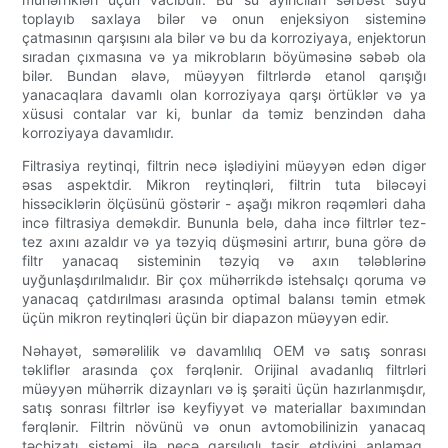
toplayıb saxlaya bilər və onun enjeksiyon sisteminə
çatmasının qarşısını ala bilər və bu da korroziyaya, enjektorun
sıradan çıxmasına və ya mikrobların böyüməsinə səbəb ola
bilər. Bundan əlavə, müəyyən filtrlərdə etanol qarışığı
yanacaqlara davamlı olan korroziyaya qarşı örtüklər və ya
xüsusi contalar var ki, bunlar da təmiz benzindən daha
korroziyaya davamlıdır.
Filtrasiya reytinqi, filtrin necə işlədiyini müəyyən edən digər
əsas aspektdir. Mikron reytinqləri, filtrin tuta biləcəyi
hissəciklərin ölçüsünü göstərir - aşağı mikron rəqəmləri daha
incə filtrasiya deməkdir. Bununla belə, daha incə filtrlər tez-
tez axını azaldır və ya təzyiq düşməsini artırır, buna görə də
filtr yanacaq sisteminin təzyiq və axın tələblərinə
uyğunlaşdırılmalıdır. Bir çox mühərrikdə istehsalçı qoruma və
yanacaq çatdırılması arasında optimal balansı təmin etmək
üçün mikron reytinqləri üçün bir diapazon müəyyən edir.
Nəhayət, səmərəlilik və davamlılıq OEM və satış sonrası
təkliflər arasında çox fərqlənir. Orijinal avadanlıq filtrləri
müəyyən mühərrik dizaynları və iş şəraiti üçün hazırlanmışdır,
satış sonrası filtrlər isə keyfiyyət və materiallar baxımından
fərqlənir. Filtrin növünü və onun avtomobilinizin yanacaq
təchizatı sistemi ilə necə qarşılıqlı təsir etdiyini anlamaq,