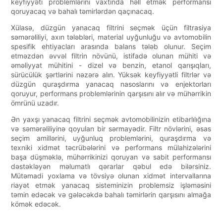
keyfiyyəti problemlərini vaxtında həll etmək performansı
qoruyacaq və bahalı təmirlərdən qaçınacaq.
Xülasə, düzgün yanacaq filtrini seçmək üçün filtrasiya
səmərəliliyi, axın tələbləri, material uyğunluğu və avtomobilin
spesifik ehtiyacları arasında balans tələb olunur. Seçim
etməzdən əvvəl filtrin növünü, istifadə olunan mühiti və
əməliyyat mühitini - dizel və benzin, etanol qarışıqları,
sürücülük şərtlərini nəzərə alın. Yüksək keyfiyyətli filtrlər və
düzgün quraşdırma yanacaq nasoslarını və enjektorları
qoruyur, performans problemlərinin qarşısını alır və mühərrikin
ömrünü uzadır.
Ən yaxşı yanacaq filtrini seçmək avtomobilinizin etibarlılığına
və səmərəliliyinə qoyulan bir sərmayədir. Filtr növlərini, əsas
seçim amillərini, uyğunluq problemlərini, quraşdırma və
texniki xidmət təcrübələrini və performans mülahizələrini
başa düşməklə, mühərrikinizi qoruyan və sabit performansı
dəstəkləyən məlumatlı qərarlar qəbul edə bilərsiniz.
Mütəmadi yoxlama və tövsiyə olunan xidmət intervallarına
riayət etmək yanacaq sisteminizin problemsiz işləməsini
təmin edəcək və gələcəkdə bahalı təmirlərin qarşısını almağa
kömək edəcək.