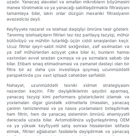
uzadır. Yanacaq əlavələri və emalları mikrobların böyüməsini
maneə törətməklə və ya yanacağı sabitləşdirməklə filtrasiyanı
tamamlaya bilər, lakin onlar düzgün mexaniki filtrasiyanın
əvəzedicisi deyil.
Keyfiyyətə nəzarət və istehsal dəqiqliyi ömrünə təsir göstərir.
Tanınmış istehsalçıların filtrləri tez-tez partlayış təzyiqi, möhür
bütövlüyü və mühitin tutarlılığı üçün ciddi sınaqlardan keçir.
Ucuz filtrlər qeyri-sabit mühit sıxlığından, zəif sıxılmadan və
ya zəif möhürlərdən əziyyət çəkə bilər ki, bunların hamısı
vaxtından əvvəl sıradan çıxmaya və ya sızmalara səbəb ola
bilər. Etibarlı sınaq etimadnaməsi və zəmanət dəstəyi olan bir
filtrə bir az daha çox investisiya qoymaq uzunmüddətli
perspektivdə çox vaxt iqtisadi cəhətdən sərfəlidir.
Nəhayət, uzunmüddətli texniki xidmət strategiyasını
nəzərdən keçirin. Filtr dəyişikliklərinin qeydini aparmaq,
yanacaq təzyiqi kimi performans göstəricilərini izləmək və
yoxlamaları digər gündəlik xidmətlərlə (məsələn, yanacaq
çəninin təmizlənməsi və ya nasos yoxlamaları) birləşdirmək
həm filtrin, həm də yanacaq sisteminin ömrünü əhəmiyyətli
dərəcədə uzada bilər. Avtomobilinizə uyğunlaşdırılmış OEM
və ya yüksək keyfiyyətli satış sonrası hissələrdən istifadə
etmək, filtrləri ağlabatan fasilələrlə dəyişdirmək və yanacaq