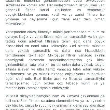
saxlanılıb mühərrikə göndərilməzdən əvvəl əvvəlcədən
süzülməsinə kömək edir. Hər yerləşdirmənin üstünlükləri var:
çəndaxili filtrlər xarici zibillərdən və temperatur
dəyişikliklərindən qorunur, xəttli və ya xarici filtrlərə isə
yoxlama və dəyişdirmə üçün daha asan daxil olmaq
mümkündür.
Yerləşmədən əlavə, filtrasiya mühiti performansda mühüm rol
oynayır. Kağız və ya sellüloza mühitləri səmərəlidir və bir çox
tətbiq üçün adekvat filtrasiya təmin edir, daha böyük
hissəcikləri və nəmi tutur. Mikroşüşə kimi sintetik mühitlər
daha yüksək səmərəlilik və daha incə hissəciklərin
təmizlənməsi təklif edir. Mikroşüşə filtrləri yanacaq axınını
əhəmiyyətli dərəcədə məhdudlaşdırmadan çox kiçik
çirkləndiriciləri tuta bilər ki, bu da onları daha yüksək təzyiq
altında işləyən və ultra təmiz yanacaq tələb edən yüksək
performanslı və ya müasir birbaşa enjeksiyonlu mühərriklər
üçün ideal edir. Bəzi filtrlər axın və filtrasiya səmərəliliyini
tarazlaşdırmaq üçün birdən çox təbəqə mühiti və ya
materialların kombinasiyasını ehtiva edir.
Müxtəlif dizaynlar həmçinin nəm və kimyəvi çirklənməni də
həll edir. Bəzi filtrlərə su udma elementləri və ya su ayırıcıları
daxildir, bu, xüsusilə suyun çirklənməsinin geniş yayıldığı dizel
mühərrikləri üçün vacibdir. Bu su ayırıcıları sərbəst suyu