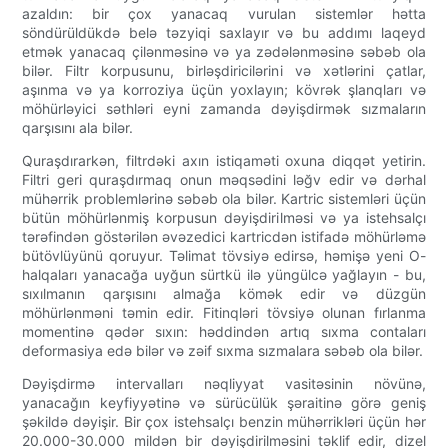
azaldın: bir çox yanacaq vurulan sistemlər hətta
söndürüldükdə belə təzyiqi saxlayır və bu addımı laqeyd
etmək yanacaq çilənməsinə və ya zədələnməsinə səbəb ola
bilər. Filtr korpusunu, birləşdiricilərini və xətlərini çatlar,
aşınma və ya korroziya üçün yoxlayın; kövrək şlanqları və
möhürləyici səthləri eyni zamanda dəyişdirmək sızmaların
qarşısını ala bilər.
Quraşdırarkən, filtrdəki axın istiqaməti oxuna diqqət yetirin.
Filtri geri quraşdırmaq onun məqsədini ləğv edir və dərhal
mühərrik problemlərinə səbəb ola bilər. Kartric sistemləri üçün
bütün möhürlənmiş korpusun dəyişdirilməsi və ya istehsalçı
tərəfindən göstərilən əvəzedici kartricdən istifadə möhürləmə
bütövlüyünü qoruyur. Təlimat tövsiyə edirsə, həmişə yeni O-
halqaları yanacağa uyğun sürtkü ilə yüngülcə yağlayın - bu,
sıxılmanın qarşısını almağa kömək edir və düzgün
möhürlənməni təmin edir. Fitinqləri tövsiyə olunan fırlanma
momentinə qədər sıxın: həddindən artıq sıxma contaları
deformasiya edə bilər və zəif sıxma sızmalara səbəb ola bilər.
Dəyişdirmə intervalları nəqliyyat vasitəsinin növünə,
yanacağın keyfiyyətinə və sürücülük şəraitinə görə geniş
şəkildə dəyişir. Bir çox istehsalçı benzin mühərrikləri üçün hər
20.000-30.000 mildən bir dəyişdirilməsini təklif edir, dizel