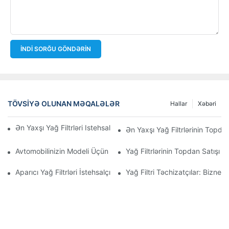
İNDI SORĞU GÖNDƏRIN
TÖVSIYƏ OLUNAN MƏQALƏLƏR
Hallar
Xəbəri
Ən Yaxşı Yağ Filtrləri Istehsal Edən Şirkətlər: Hərtərəfli Baxış
Ən Yaxşı Yağ Filtrlərinin Topdan
Avtomobilinizin Modeli Üçün Düzgün Yağ Filtrinin Seçilməsi: Əsa
Yağ Filtrlərinin Topdan Satışı 
Aparıcı Yağ Filtrləri İstehsalçılarına Və Onların İnnovasiyalarına D
Yağ Filtri Təchizatçılar: Biznes