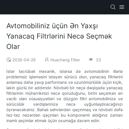
Avtomobiliniz üçün Ən Yaxşı
Yanacaq Filtrlərini Necə Seçmək
Olar
2026-04-29
Huachang Filter
33
İstər təcrübəli mexanik, istərsə də avtomobilinin illərlə
problemsiz işləməsini istəyən sürücü olun, yanacaq filtrlərini
anlamaq daha yaxşı performans və uzunömürlülük üçün kiçik,
lakin güclü bir addımdır. Növbəti bir neçə dəqiqədə yanacaq
filtrlərinin mühərrikinizi necə qoruduğunu, birini seçərkən ən
vacib olan xüsusiyyətləri və düzgün filtri avtomobilinizə və
sürücülük vərdişlərinizə necə uyğunlaşdıracağınızı
öyrənəcəksiniz. Bahalı səhvlərdən qaçınmaq və növbəti dəfə
tez-tez nəzərdən qaçırılan bu komponenti aldığınız zaman
inamlı seçimlər etmək üçün oxumağa davam edin.