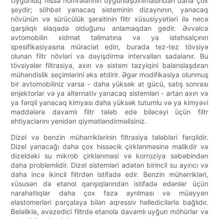
Uyğunluq hissə nömrələrinin uyğunlaşdırılmasından daha çox
şeydir; söhbət yanacaq sisteminin dizaynının, yanacaq
növünün və sürücülük şəraitinin filtr xüsusiyyətləri ilə necə
qarşılıqlı əlaqədə olduğunu anlamaqdan gedir. Əvvəlcə
avtomobilin xidmət təlimatına və ya istehsalçının
spesifikasiyasına müraciət edin, burada tez-tez tövsiyə
olunan filtr növləri və dəyişdirmə intervalları sadalanır. Bu
tövsiyələr filtrasiya, axın və sistem təzyiqini balanslaşdıran
mühəndislik seçimlərini əks etdirir. Əgər modifikasiya olunmuş
bir avtomobiliniz varsa - daha yüksək at gücü, satış sonrası
enjektorlar və ya alternativ yanacaq sistemləri - artan axın və
ya fərqli yanacaq kimyası daha yüksək tutumlu və ya kimyəvi
maddələrə davamlı filtr tələb edə biləcəyi üçün filtr
ehtiyaclarını yenidən qiymətləndirməlisiniz.
Dizel və benzin mühərriklərinin filtrasiya tələbləri fərqlidir.
Dizel yanacağı daha çox hissəcik çirklənməsinə malikdir və
dizeldəki su mikrob çirklənməsi və korroziya səbəbindən
daha problemlidir. Dizel sistemləri adətən birincil su ayırıcı və
daha incə ikincil filtrdən istifadə edir. Benzin mühərrikləri,
xüsusən də etanol qarışıqlarından istifadə edənlər üçün
narahatlıqlar daha çox faza ayrılması və müəyyən
elastomerləri parçalaya bilən aqressiv həlledicilərlə bağlıdır.
Beləliklə, əvəzedici filtrdə etanola davamlı uyğun möhürlər və