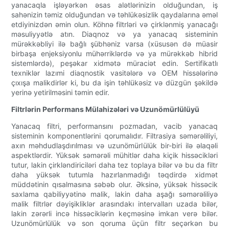
yanacaqla işləyərkən əsas alətlərinizin olduğundan, iş
sahənizin təmiz olduğundan və təhlükəsizlik qaydalarına əməl
etdiyinizdən əmin olun. Köhnə filtrləri və çirklənmiş yanacağı
məsuliyyətlə atın. Diaqnoz və ya yanacaq sisteminin
mürəkkəbliyi ilə bağlı şübhəniz varsa (xüsusən də müasir
birbaşa enjeksiyonlu mühərriklərdə və ya mürəkkəb hibrid
sistemlərdə), peşəkar xidmətə müraciət edin. Sertifikatlı
texniklər lazımi diaqnostik vasitələrə və OEM hissələrinə
çıxışa malikdirlər ki, bu da işin təhlükəsiz və düzgün şəkildə
yerinə yetirilməsini təmin edir.
Filtrlərin Performans Mülahizələri və Uzunömürlülüyü
Yanacaq filtri, performansını pozmadan, vacib yanacaq
sisteminin komponentlərini qorumalıdır. Filtrasiya səmərəliliyi,
axın məhdudlaşdırılması və uzunömürlülük bir-biri ilə əlaqəli
aspektlərdir. Yüksək səmərəli mühitlər daha kiçik hissəcikləri
tutur, lakin çirkləndiriciləri daha tez toplaya bilər və bu da filtr
daha yüksək tutumla hazırlanmadığı təqdirdə xidmət
müddətinin qısalmasına səbəb olur. Əksinə, yüksək hissəcik
saxlama qabiliyyətinə malik, lakin daha aşağı səmərəliliyə
malik filtrlər dəyişikliklər arasındakı intervalları uzada bilər,
lakin zərərli incə hissəciklərin keçməsinə imkan verə bilər.
Uzunömürlülük və son qoruma üçün filtr seçərkən bu