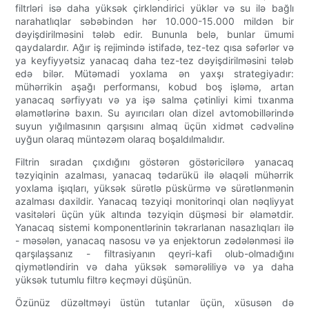
filtrləri isə daha yüksək çirkləndirici yüklər və su ilə bağlı
narahatlıqlar səbəbindən hər 10.000-15.000 mildən bir
dəyişdirilməsini tələb edir. Bununla belə, bunlar ümumi
qaydalardır. Ağır iş rejimində istifadə, tez-tez qısa səfərlər və
ya keyfiyyətsiz yanacaq daha tez-tez dəyişdirilməsini tələb
edə bilər. Mütəmadi yoxlama ən yaxşı strategiyadır:
mühərrikin aşağı performansı, kobud boş işləmə, artan
yanacaq sərfiyyatı və ya işə salma çətinliyi kimi tıxanma
əlamətlərinə baxın. Su ayırıcıları olan dizel avtomobillərində
suyun yığılmasının qarşısını almaq üçün xidmət cədvəlinə
uyğun olaraq müntəzəm olaraq boşaldılmalıdır.
Filtrin sıradan çıxdığını göstərən göstəricilərə yanacaq
təzyiqinin azalması, yanacaq tədarükü ilə əlaqəli mühərrik
yoxlama işıqları, yüksək sürətlə püskürmə və sürətlənmənin
azalması daxildir. Yanacaq təzyiqi monitorinqi olan nəqliyyat
vasitələri üçün yük altında təzyiqin düşməsi bir əlamətdir.
Yanacaq sistemi komponentlərinin təkrarlanan nasazlıqları ilə
- məsələn, yanacaq nasosu və ya enjektorun zədələnməsi ilə
qarşılaşsanız - filtrasiyanın qeyri-kafi olub-olmadığını
qiymətləndirin və daha yüksək səmərəliliyə və ya daha
yüksək tutumlu filtrə keçməyi düşünün.
Özünüz düzəltməyi üstün tutanlar üçün, xüsusən də