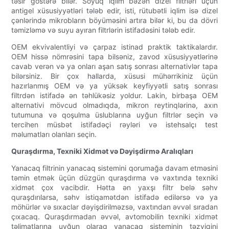
təsir göstərə bilər. Soyuq iqlim bəzən dizel filtrləri üçün
antigel xüsusiyyətləri tələb edir, isti, rütubətli iqlim isə dizel
çənlərində mikrobların böyüməsini artıra bilər ki, bu da dövri
təmizləmə və suyu ayıran filtrlərin istifadəsini tələb edir.
OEM ekvivalentliyi və çarpaz istinad praktik taktikalardır.
OEM hissə nömrəsini tapa bilsəniz, zavod xüsusiyyətlərinə
cavab verən və ya onları aşan satış sonrası alternativlər tapa
bilərsiniz. Bir çox hallarda, xüsusi mühərrikiniz üçün
hazırlanmış OEM və ya yüksək keyfiyyətli satış sonrası
filtrdən istifadə ən təhlükəsiz yoldur. Lakin, birbaşa OEM
alternativi mövcud olmadıqda, mikron reytinqlərinə, axın
tutumuna və qoşulma üslublarına uyğun filtrlər seçin və
tercihen müsbət istifadəçi rəyləri və istehsalçı test
məlumatları olanları seçin.
Quraşdırma, Texniki Xidmət və Dəyişdirmə Aralıqları
Yanacaq filtrinin yanacaq sistemini qorumağa davam etməsini
təmin etmək üçün düzgün quraşdırma və vaxtında texniki
xidmət çox vacibdir. Hətta ən yaxşı filtr belə səhv
quraşdırılarsa, səhv istiqamətdən istifadə edilərsə və ya
möhürlər və sıxaclar dəyişdirilməzsə, vaxtından əvvəl sıradan
çıxacaq. Quraşdırmadan əvvəl, avtomobilin texniki xidmət
təlimatlarına uyğun olaraq yanacaq sisteminin təzyiqini