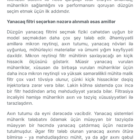
mühərrikin sağlamlığını və performansını qoruyan düzgün
seçim etmək üçün ilk addımdır.
Yanacaq filtri seçərkən nəzərə alınmalı əsas amillər
Düzgün yanacaq filtrini seçmək fiziki cəhətdən uyğun bir
model seçməkdən daha çox şey tələb edir. Əhəmiyyətli
amillərə mikron reytinqi, axın tutumu, yanacaq növləri ilə
uyğunluq, möhürləyici materiallar və ümumi yığım keyfiyyəti
daxildir. Mikron reytinqi filtr mühitinin saxlayacağı ən kiçik
hissəcik ölçüsünü göstərir. Müasir yanacaq vurulan
mühərriklər, xüsusən də birbaşa vurulan mühərriklər üçün
daha incə mikron reytinqli və yüksək səmərəlilikli mühitə malik
filtr çox vaxt tövsiyə olunur, çünki kiçik hissəciklər dəqiq
injektorlara zərər verə bilər. Lakin köhnə sistemdə çox incə
bir filtr həddindən artıq məhdudiyyət yarada bilər. Filtrasiya
incəliyini həmişə mühərrikin axın və təzyiq xüsusiyyətləri ilə
tarazlaşdırın.
Axın tutumu da eyni dərəcədə vacibdir. Yanacaq sistemləri
mühərrik tələbatını ödəmək üçün müəyyən bir təzyiqdə
müəyyən bir həcmdə yanacaq çatdırmaq üçün nəzərdə
tutulmuşdur. Əgər filtr tələb olunan yanacaq axınını ötürə
bilmirsə - ya məhdudlaşdırıcı mühit, ya da ağır axını qəbul