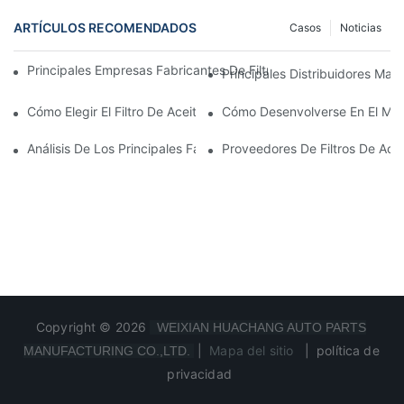
ARTÍCULOS RECOMENDADOS
Casos
Noticias
Principales Empresas Fabricantes De Filtros De Aceite: Una Vis
Principales Distribuidores Mayo
Cómo Elegir El Filtro De Aceite Adecuado Para Su Modelo De Ve
Cómo Desenvolverse En El Merc
Análisis De Los Principales Fabricantes De Filtros De Aceite Y 
Proveedores De Filtros De Ace
Copyright © 2026
WEIXIAN HUACHANG AUTO PARTS
|
Mapa del sitio
|
política de
MANUFACTURING CO.,LTD.
privacidad