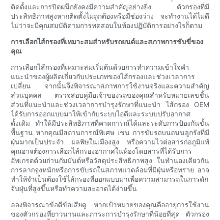
ติดตั้งและการปิดผนึกยังคงมีความสำคัญอย่างยิ่ง ตัวกรองที่มี
ประสิทธิภาพสูงหากติดตั้งไม่ถูกต้องหรือมีช่องว่าง จะทำงานได้ไม่ดี
ไม่ว่าจะมีคุณสมบัติตามการทดสอบในห้องปฏิบัติการอย่างไรก็ตาม
การเลือกไส้กรองที่เหมาะสมสำหรับรถยนต์และสภาพการขับขี่ของ
คุณ
การเลือกไส้กรองที่เหมาะสมเริ่มต้นด้วยการทำความเข้าใจคำ
แนะนำของผู้ผลิตเกี่ยวกับประเภทของไส้กรองและช่วงเวลาการ
เปลี่ยน จากนั้นจึงพิจารณาสภาพการใช้งานจริงและความสำคัญ
ส่วนบุคคล ตรวจสอบคู่มือเจ้าของรถของคุณสำหรับหมายเลขชิ้น
ส่วนที่แนะนำและช่วงเวลาการบำรุงรักษาที่แนะนำ ไส้กรอง OEM
ได้รับการออกแบบมาให้เข้ากับระบบไอดีและระบบปรับอากาศ
ดั้งเดิม ทำให้มีประสิทธิภาพที่คาดการณ์ได้และระดับการป้องกันขั้น
พื้นฐาน หากคุณมีสถานการณ์พิเศษ เช่น การขับรถบนถนนลูกรังที่มี
ฝุ่นมากเป็นประจำ มลพิษในเมืองสูง หรือความไวต่อสารก่อภูมิแพ้
คุณอาจต้องการเลือกไส้กรองอากาศในห้องโดยสารที่ได้รับการ
อัพเกรดด้วยถ่านกัมมันต์หรือวัสดุประสิทธิภาพสูง ในทำนองเดียวกัน
การลากจูงหนักหรือการขับรถในสภาพแวดล้อมที่มีฝุ่นหรือทราย อาจ
ทำให้จำเป็นต้องใช้ไส้กรองที่ออกแบบมาเพื่อความสามารถในการดัก
จับฝุ่นที่สูงขึ้นหรือทำความสะอาดได้ง่ายขึ้น
ลองพิจารณาข้อดีข้อเสียดู หากเป้าหมายของคุณคืออายุการใช้งาน
ของตัวกรองที่ยาวนานและภาระการบำรุงรักษาที่น้อยที่สุด ตัวกรอง