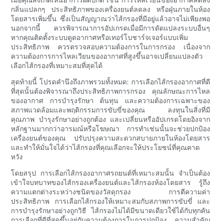
กลิ่นแปลกๆ ประสิทธิภาพของเครื่องยนต์ลดลง หรือฝุ่นภายในห้อง
โดยสารเพิ่มขึ้น ซึ่งเป็นสัญญาณว่าไส้กรองที่มีอยู่แล้วอาจไม่เพียงพอ
นอกจากนี้ ควรพิจารณาการอัปเกรดเมื่อมีการดัดแปลงระบบอื่นๆ
หากคุณติดตั้งระบบดูดอากาศหรือเทอร์โบชาร์จเจอร์แบบเพิ่ม
ประสิทธิภาพ ควรตรวจสอบความต้องการในการกรอง เนื่องจาก
ความต้องการการไหลเวียนของอากาศที่สูงขึ้นอาจเปลี่ยนแปลงตัว
เลือกไส้กรองที่เหมาะสมที่สุดได้
สุดท้ายนี้ โปรดคำนึงถึงภาพรวมทั้งหมด: การเลือกไส้กรองอากาศที่ดี
ที่สุดนั้นต้องพิจารณาถึงประสิทธิภาพการกรอง คุณลักษณะการไหล
ของอากาศ การบำรุงรักษา ต้นทุน และความต้องการเฉพาะของ
สภาพแวดล้อมและพฤติกรรมการขับขี่ของคุณ ลงทุนในสิ่งที่มี
คุณภาพ บำรุงรักษาอย่างถูกต้อง และเปลี่ยนหรืออัปเกรดโดยอิงจาก
หลักฐานมากกว่าอารมณ์หรือโฆษณา การทำเช่นนั้นจะช่วยปกป้อง
เครื่องยนต์ของคุณ ปรับปรุงความสะดวกสบายภายในห้องโดยสาร
และทำให้มั่นใจได้ว่าไส้กรองที่คุณเลือกจะให้ประโยชน์ที่คุณคาด
หวัง
โดยสรุป การเลือกไส้กรองอากาศรถยนต์ที่เหมาะสมนั้น จำเป็นต้อง
เข้าใจบทบาทของไส้กรองเครื่องยนต์และไส้กรองห้องโดยสาร รู้ถึง
ความแตกต่างระหว่างชนิดของวัสดุกรอง การตีความค่า
ประสิทธิภาพ การเลือกไส้กรองให้เหมาะสมกับสภาพการขับขี่ และ
การบำรุงรักษาอย่างถูกวิธี ไส้กรองไม่ได้มีขนาดเดียวใช้ได้กับทุกคัน
การเลือกที่ดีที่สุดขึ้นอยู่กับความต้องการในการปกป้อง ความสำคัญ