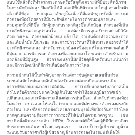
แบบใช้แล้วทิ้งที่ทำจากกระดาษหรือวัสดุสังเคราะห์ที่มีประสิทธิภาพ
ในการดักจับฝุ่นสูง ปิดผนึกได้ดี และมีพื้นที่ผิวขนาดใหญ่ อาจเป็นตัว
เลือกที่ดีที่สุด หากคุณอาศัยอยู่ในเมืองที่มีมลพิษสูงหรือมีอาการแพ้
ตัวกรองห้องโดยสารที่มีประสิทธิภาพในการดักจับอนุภาคและ
ควบคุมกลิ่นที่ดีขึ้น มักคุ้มค่ากับราคาที่สูงขึ้นเล็กน้อย ตัวกรองที่เน้น
ประสิทธิภาพอาจดูน่าสนใจ แต่ต้องมีการดูแลรักษาอย่างมีวินัย
ตัวอย่างเช่น ตัวกรองผ้าฝ้ายแบบล้างได้ จำเป็นต้องทำความสะอาด
และเติมน้ำมันเป็นระยะ และการบำรุงรักษาที่ไม่เหมาะสมอาจทำให้
ประสิทธิภาพลดลง สำหรับการปกป้องเครื่องยนต์ในสภาพแวดล้อมที่
มีฝุ่นมาก ควรพิจารณาตัวกรองที่ออกแบบมาโดยเฉพาะสำหรับสภาพ
แวดล้อมที่มีฝุ่นสูง ตัวกรองเหล่านี้มักมีวัสดุที่ลึกหรือหนาแน่นกว่า
และมีการปิดผนึกที่ดีกว่าเพื่อป้องกันการรั่วไหล
ความเข้ากันได้นั้นสำคัญมากกว่าแค่การจับคู่หมายเลขชิ้นส่วน
รถยนต์สมัยใหม่หลายคันมีกล่องรับอากาศแบบปิดและทางเดิน
อากาศที่ออกแบบมาอย่างพิถีพิถัน การเปลี่ยนกล่องรับอากาศเย็น
ทั่วไปหรือตัวกรองขนาดใหญ่เกินไปอาจทำให้อุณหภูมิอากาศเข้า
เปลี่ยนแปลงและเพิ่มความเสี่ยงต่อการปนเปื้อน สำหรับตัวกรองห้อง
โดยสาร ตรวจสอบให้แน่ใจว่าขนาดและทิศทางของตัวกรองตรงกับ
ตัวเรือน และซีลการติดตั้งยังคงสภาพสมบูรณ์เพื่อป้องกันการรั่วไหล
หากคุณพบความต้องการการกรองที่ไม่เป็นไปตามมาตรฐาน เช่น
การติดตั้งตัวกรองระดับ HEPA ในรถยนต์ที่ใช้โดยผู้ที่มีปัญหาเกี่ยว
กับระบบทางเดินหายใจอย่างรุนแรง ควรปรึกษาผู้เชี่ยวชาญด้าน
ระบบปรับอากาศหรือผู้เชี่ยวชาญด้านการกรองในรถยนต์เพื่อให้