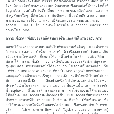
และสังเกตเสียงผิดปกติ การรั่วไหลของอากาศ หรือการเปลี่ยนแปลง
ใดๆ ในประสิทธิภาพของระบบปรับอากาศ ซึ่งอาจบ่งชี้ถึงการติดตั้งที่
ไม่ถูกต้อง จดบันทึกวันที่เปลี่ยน ประเภทของผลิตภัณฑ์ และการ
บำรุงรักษาใดๆ ที่ดำเนินการ บันทึกเหล่านี้จะช่วยติดตามความแตก
ต่างของอายุการใช้งานระหว่างยี่ห้อและประเภทของแผ่นกรอง
อากาศ และจะเป็นแนวทางในการซื้อและการวางแผนการบำรุง
รักษาในอนาคต
ความเชื่อผิดๆ ที่พบบ่อย เคล็ดลับการซื้อ และเมื่อไหร่ควรอัปเกรด
ตลาดไส้กรองอากาศรถยนต์เต็มไปด้วยความเชื่อผิดๆ และคำกล่าว
อ้างทางการตลาด ดังนั้นการแยกข้อเท็จจริงออกจากคำโฆษณาเกิน
จริงจะช่วยให้คุณหลีกเลี่ยงค่าใช้จ่ายที่ไม่จำเป็นหรือการเลือกที่ผิด
พลาดได้ ความเชื่อผิดๆ อย่างหนึ่งคือไส้กรองประสิทธิภาพสูงราคา
สูงทุกชนิดจะช่วยเพิ่มแรงม้าได้อย่างมาก ในความเป็นจริงแล้ว เว้น
แต่ว่าระบบดูดอากาศของรถยนต์จากโรงงานจะถูกจำกัดอย่างมาก
และคุณขับรถด้วยความเร็วสูง การเพิ่มแรงม้าโดยทั่วไปมักไม่มาก
นัก ความเชื่อผิดๆ อีกอย่างหนึ่งคือไส้กรองแบบล้างได้จะช่วย
ประหยัดเงินในระยะยาวเสมอ แม้ว่าจะเป็นเช่นนั้น แต่การประหยัด
ขึ้นอยู่กับความถี่ในการทำความสะอาด ค่าใช้จ่ายของไส้กรองแบบ
ใช้แล้วทิ้ง และความเสี่ยงที่อาจเกิดขึ้น เช่น ความเสียหายจากการ
ทำความสะอาดที่ไม่เหมาะสม ในทำนองเดียวกัน ผู้ขับขี่บางคนเชื่อ
ว่าไส้กรองอากาศในห้องโดยสารไม่จำเป็น ซึ่งตรงกันข้ามกับความ
จริง ไส้กรองอากาศมีบทบาทสำคัญต่อความสะดวกสบายของผู้