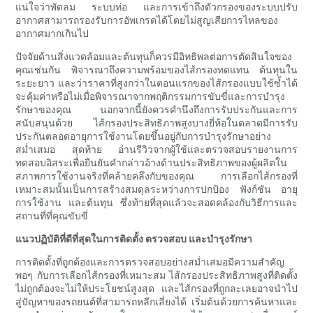
แน่ใจว่าพัดลม ระบบท่อ และการเข้าถึงตัวกรองของระบบปรับ
อากาศสามารถรองรับการอัพเกรดได้โดยไม่สูญเสียการไหลของ
อากาศมากเกินไป
ปัจจัยด้านสิ่งแวดล้อมและต้นทุนก็ควรมีอิทธิพลต่อการตัดสินใจของ
คุณเช่นกัน พิจารณาถึงความพร้อมของไส้กรองทดแทน ต้นทุนใน
ระยะยาว และว่าราคาที่สูงกว่าในตอนแรกของไส้กรองแบบใช้ซ้ำได้
จะคุ้มค่าหรือไม่เมื่อพิจารณาจากพฤติกรรมการขับขี่และการบำรุง
รักษาของคุณ นอกจากนี้ยังควรคำนึงถึงการรับประกันและการ
สนับสนุนด้วย ไส้กรองประสิทธิภาพสูงบางยี่ห้อในตลาดมีการรับ
ประกันตลอดอายุการใช้งานโดยขึ้นอยู่กับการบำรุงรักษาอย่าง
สม่ำเสมอ สุดท้าย อ่านรีวิวจากผู้ใช้และตรวจสอบรายงานการ
ทดสอบอิสระเพื่อยืนยันคำกล่าวอ้างด้านประสิทธิภาพของผู้ผลิตใน
สภาพการใช้งานจริงที่คล้ายคลึงกับของคุณ การเลือกไส้กรองที่
เหมาะสมนั้นเป็นการสร้างสมดุลระหว่างการปกป้อง ฟังก์ชัน อายุ
การใช้งาน และต้นทุน ซึ่งท้ายที่สุดแล้วจะสอดคล้องกับวิธีการและ
สถานที่ที่คุณขับขี่
แนวปฏิบัติที่ดีที่สุดในการติดตั้ง ตรวจสอบ และบำรุงรักษา
การติดตั้งที่ถูกต้องและการตรวจสอบอย่างสม่ำเสมอมีความสำคัญ
พอๆ กับการเลือกไส้กรองที่เหมาะสม ไส้กรองประสิทธิภาพสูงที่ติดตั้ง
ไม่ถูกต้องจะไม่ให้ประโยชน์สูงสุด และไส้กรองที่ถูกละเลยอาจนำไป
สู่ปัญหาของรถยนต์ที่สามารถหลีกเลี่ยงได้ เริ่มต้นด้วยการค้นหาและ