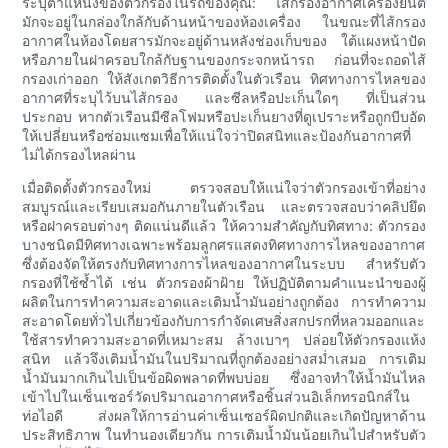
ระบุตำแหน่งของตัวกรองในรถของคุณ: ไส้กรองอากาศเครื่องยนต์
มักจะอยู่ในกล่องใกล้กับด้านหน้าของห้องเครื่อง ในขณะที่ไส้กรอง
อากาศในห้องโดยสารมักจะอยู่ด้านหลังช่องเก็บของ ใต้แผงหน้าปัด
หรือภายในฝาครอบใกล้กับฐานของกระจกหน้ารถ ก่อนที่จะถอดไส้
กรองเก่าออก ให้สังเกตวิธีการติดตั้งในตัวเรือน ทิศทางการไหลของ
อากาศที่ระบุไว้บนไส้กรอง และซีลหรือปะเก็นใดๆ ที่เป็นส่วน
ประกอบ หากตัวเรือนมีซีลโฟมหรือปะเก็นยางที่ดูเปราะหรือถูกบีบอัด
ให้เปลี่ยนหรือซ่อมแซมเพื่อให้แน่ใจว่าปิดสนิทและป้องกันอากาศที่
ไม่ได้กรองไหลผ่าน
เมื่อติดตั้งตัวกรองใหม่ ตรวจสอบให้แน่ใจว่าตัวกรองเข้าที่อย่าง
สมบูรณ์และเรียบเสมอกันภายในตัวเรือน และตรวจสอบว่าคลิปยึด
หรือฝาครอบต่างๆ ติดแน่นดีแล้ว ให้ความสำคัญกับทิศทาง: ตัวกรอง
บางชนิดมีทิศทางเฉพาะพร้อมลูกศรแสดงทิศทางการไหลของอากาศ
ซึ่งต้องจัดให้ตรงกับทิศทางการไหลของอากาศในระบบ สำหรับตัว
กรองที่ใช้ซ้ำได้ เช่น ตัวกรองผ้าฝ้าย ให้ปฏิบัติตามคำแนะนำของผู้
ผลิตในการทำความสะอาดและเติมน้ำมันอย่างถูกต้อง การทำความ
สะอาดโดยทั่วไปเกี่ยวข้องกับการกำจัดเศษสิ่งสกปรกที่หลวมออกและ
ใช้สารทำความสะอาดที่เหมาะสม ล้างเบาๆ ปล่อยให้ตัวกรองแห้ง
สนิท แล้วจึงเติมน้ำมันในปริมาณที่ถูกต้องอย่างสม่ำเสมอ การเติม
น้ำมันมากเกินไปเป็นข้อผิดพลาดที่พบบ่อย ซึ่งอาจทำให้น้ำมันไหล
เข้าไปในเซ็นเซอร์วัดปริมาณอากาศหรือชิ้นส่วนอิเล็กทรอนิกส์ใน
ท่อไอดี ส่งผลให้การอ่านค่าเซ็นเซอร์ผิดปกติและเกิดปัญหาด้าน
ประสิทธิภาพ ในทำนองเดียวกัน การเติมน้ำมันน้อยเกินไปสำหรับตัว