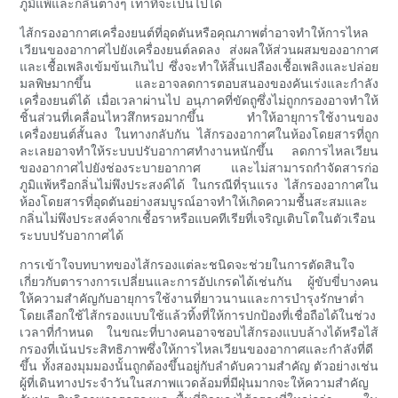
ภูมิแพ้และกลิ่นต่างๆ เท่าที่จะเป็นไปได้
ไส้กรองอากาศเครื่องยนต์ที่อุดตันหรือคุณภาพต่ำอาจทำให้การไหล
เวียนของอากาศไปยังเครื่องยนต์ลดลง ส่งผลให้ส่วนผสมของอากาศ
และเชื้อเพลิงเข้มข้นเกินไป ซึ่งจะทำให้สิ้นเปลืองเชื้อเพลิงและปล่อย
มลพิษมากขึ้น และอาจลดการตอบสนองของคันเร่งและกำลัง
เครื่องยนต์ได้ เมื่อเวลาผ่านไป อนุภาคที่ขัดถูซึ่งไม่ถูกกรองอาจทำให้
ชิ้นส่วนที่เคลื่อนไหวสึกหรอมากขึ้น ทำให้อายุการใช้งานของ
เครื่องยนต์สั้นลง ในทางกลับกัน ไส้กรองอากาศในห้องโดยสารที่ถูก
ละเลยอาจทำให้ระบบปรับอากาศทำงานหนักขึ้น ลดการไหลเวียน
ของอากาศไปยังช่องระบายอากาศ และไม่สามารถกำจัดสารก่อ
ภูมิแพ้หรือกลิ่นไม่พึงประสงค์ได้ ในกรณีที่รุนแรง ไส้กรองอากาศใน
ห้องโดยสารที่อุดตันอย่างสมบูรณ์อาจทำให้เกิดความชื้นสะสมและ
กลิ่นไม่พึงประสงค์จากเชื้อราหรือแบคทีเรียที่เจริญเติบโตในตัวเรือน
ระบบปรับอากาศได้
การเข้าใจบทบาทของไส้กรองแต่ละชนิดจะช่วยในการตัดสินใจ
เกี่ยวกับตารางการเปลี่ยนและการอัปเกรดได้เช่นกัน ผู้ขับขี่บางคน
ให้ความสำคัญกับอายุการใช้งานที่ยาวนานและการบำรุงรักษาต่ำ
โดยเลือกใช้ไส้กรองแบบใช้แล้วทิ้งที่ให้การปกป้องที่เชื่อถือได้ในช่วง
เวลาที่กำหนด ในขณะที่บางคนอาจชอบไส้กรองแบบล้างได้หรือไส้
กรองที่เน้นประสิทธิภาพซึ่งให้การไหลเวียนของอากาศและกำลังที่ดี
ขึ้น ทั้งสองมุมมองนั้นถูกต้องขึ้นอยู่กับลำดับความสำคัญ ตัวอย่างเช่น
ผู้ที่เดินทางประจำวันในสภาพแวดล้อมที่มีฝุ่นมากจะให้ความสำคัญ