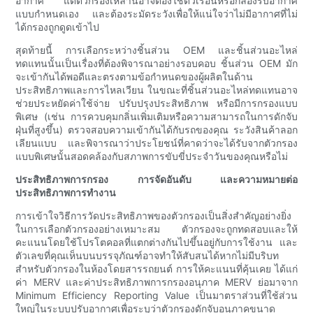
อากาศ แต่ตัวกรองเหล่านี้อาจต้องใช้ตัวเรือนหรือกล่องรับอากาศ
แบบกำหนดเอง และต้องระมัดระวังเพื่อให้แน่ใจว่าไม่มีอากาศที่ไม่
ได้กรองถูกดูดเข้าไป
สุดท้ายนี้ การเลือกระหว่างชิ้นส่วน OEM และชิ้นส่วนอะไหล่
ทดแทนนั้นเป็นเรื่องที่ต้องพิจารณาอย่างรอบคอบ ชิ้นส่วน OEM มัก
จะเข้ากันได้พอดีและตรงตามข้อกำหนดของผู้ผลิตในด้าน
ประสิทธิภาพและการไหลเวียน ในขณะที่ชิ้นส่วนอะไหล่ทดแทนอาจ
ช่วยประหยัดค่าใช้จ่าย ปรับปรุงประสิทธิภาพ หรือมีการกรองแบบ
พิเศษ (เช่น การควบคุมกลิ่นเพิ่มเติมหรือความสามารถในการดักจับ
ฝุ่นที่สูงขึ้น) ตรวจสอบความเข้ากันได้กับรถของคุณ ระวังสินค้าลอก
เลียนแบบ และพิจารณาว่าประโยชน์ที่คาดว่าจะได้รับจากตัวกรอง
แบบพิเศษนั้นสอดคล้องกับสภาพการขับขี่ประจำวันของคุณหรือไม่
ประสิทธิภาพการกรอง การจัดอันดับ และความหมายต่อ
ประสิทธิภาพการทำงาน
การเข้าใจวิธีการวัดประสิทธิภาพของตัวกรองเป็นสิ่งสำคัญอย่างยิ่ง
ในการเลือกตัวกรองอย่างเหมาะสม ตัวกรองจะถูกทดสอบและให้
คะแนนโดยใช้โปรโตคอลที่แตกต่างกันไปขึ้นอยู่กับการใช้งาน และ
ตัวเลขที่คุณเห็นบนบรรจุภัณฑ์อาจทำให้สับสนได้หากไม่มีบริบท
สำหรับตัวกรองในห้องโดยสารรถยนต์ การให้คะแนนที่คุ้นเคย ได้แก่
ค่า MERV และค่าประสิทธิภาพการกรองอนุภาค MERV ย่อมาจาก
Minimum Efficiency Reporting Value เป็นมาตราส่วนที่ใช้ส่วน
ใหญ่ในระบบปรับอากาศเพื่อระบุว่าตัวกรองดักจับอนุภาคขนาด