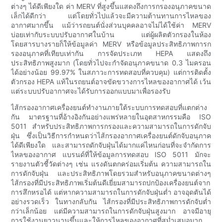
ต่างๆ ได้ดีเพียงใด ค่า MERV ที่สูงขึ้นแสดงถึงการกรองอนุภาคขนาด
เล็กได้ดีกว่า แต่โดยทั่วไปแล้วจะมีความต้านทานการไหลของ
อากาศมากขึ้น แม้ว่ารถยนต์นั่งส่วนบุคคลอาจไม่ได้ใช้ค่า MERV
บ่อยเท่ากับระบบปรับอากาศในบ้าน แต่ผู้ผลิตตัวกรองในห้อง
โดยสารบางรายก็ให้ข้อมูลค่า MERV หรือข้อมูลประสิทธิภาพการก
รองอนุภาคที่เทียบเท่ากัน การจัดประเภท HEPA แสดงถึง
ประสิทธิภาพสูงมาก (โดยทั่วไปจะกำจัดอนุภาคขนาด 0.3 ไมครอน
ได้อย่างน้อย 99.97% ในสภาวะการทดสอบที่ควบคุม) แต่การติดตั้ง
ตัวกรอง HEPA แท้ในรถยนต์อาจขัดขวางการไหลของอากาศได้ เว้น
แต่ระบบปรับอากาศจะได้รับการออกแบบมาเพื่อรองรับ
ไส้กรองอากาศเครื่องยนต์ทำงานภายใต้ระบบการทดสอบที่แตกต่าง
กัน มาตรฐานที่อ้างอิงกันอย่างแพร่หลายในอุตสาหกรรมคือ ISO
5011 สำหรับประสิทธิภาพการกรองและความสามารถในการดักจับ
ฝุ่น ซึ่งเป็นวิธีการกำหนดว่าไส้กรองอากาศเครื่องยนต์ดักจับอนุภาค
ได้ดีเพียงใด และสามารถดักจับฝุ่นได้มากแค่ไหนก่อนที่จะจำกัดการ
ไหลของอากาศ แบรนด์ที่ให้ข้อมูลการทดสอบ ISO 5011 มักจะ
รายงานตัวชี้วัดต่างๆ เช่น แรงดันตกคร่อมเริ่มต้น ความสามารถใน
การดักจับฝุ่น และประสิทธิภาพโดยรวมสำหรับอนุภาคขนาดต่างๆ
ไส้กรองที่มีประสิทธิภาพเริ่มต้นดีเยี่ยมสามารถปกป้องเครื่องยนต์จาก
การสึกหรอได้ แต่หากความสามารถในการดักจับฝุ่นต่ำ อาจอุดตันได้
อย่างรวดเร็ว ในทางกลับกัน ไส้กรองที่มีประสิทธิภาพการดักจับต่ำ
กว่าเล็กน้อย แต่มีความสามารถในการดักจับฝุ่นสูงมาก อาจมีอายุ
การใช้งานยาวนานขึ้นและให้การไหลของอากาศที่สม่ำเสมอมาก