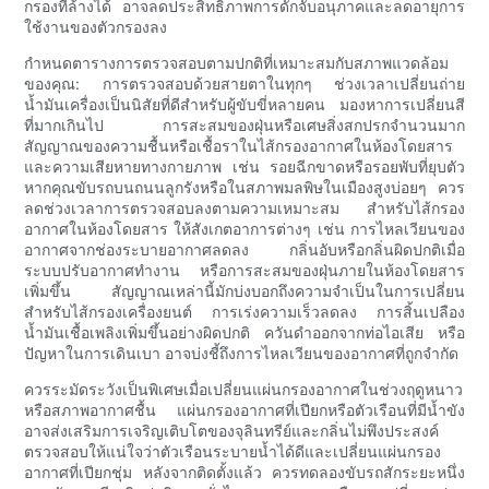
กรองที่ล้างได้ อาจลดประสิทธิภาพการดักจับอนุภาคและลดอายุการ
ใช้งานของตัวกรองลง
กำหนดตารางการตรวจสอบตามปกติที่เหมาะสมกับสภาพแวดล้อม
ของคุณ: การตรวจสอบด้วยสายตาในทุกๆ ช่วงเวลาเปลี่ยนถ่าย
น้ำมันเครื่องเป็นนิสัยที่ดีสำหรับผู้ขับขี่หลายคน มองหาการเปลี่ยนสี
ที่มากเกินไป การสะสมของฝุ่นหรือเศษสิ่งสกปรกจำนวนมาก
สัญญาณของความชื้นหรือเชื้อราในไส้กรองอากาศในห้องโดยสาร
และความเสียหายทางกายภาพ เช่น รอยฉีกขาดหรือรอยพับที่ยุบตัว
หากคุณขับรถบนถนนลูกรังหรือในสภาพมลพิษในเมืองสูงบ่อยๆ ควร
ลดช่วงเวลาการตรวจสอบลงตามความเหมาะสม สำหรับไส้กรอง
อากาศในห้องโดยสาร ให้สังเกตอาการต่างๆ เช่น การไหลเวียนของ
อากาศจากช่องระบายอากาศลดลง กลิ่นอับหรือกลิ่นผิดปกติเมื่อ
ระบบปรับอากาศทำงาน หรือการสะสมของฝุ่นภายในห้องโดยสาร
เพิ่มขึ้น สัญญาณเหล่านี้มักบ่งบอกถึงความจำเป็นในการเปลี่ยน
สำหรับไส้กรองเครื่องยนต์ การเร่งความเร็วลดลง การสิ้นเปลือง
น้ำมันเชื้อเพลิงเพิ่มขึ้นอย่างผิดปกติ ควันดำออกจากท่อไอเสีย หรือ
ปัญหาในการเดินเบา อาจบ่งชี้ถึงการไหลเวียนของอากาศที่ถูกจำกัด
ควรระมัดระวังเป็นพิเศษเมื่อเปลี่ยนแผ่นกรองอากาศในช่วงฤดูหนาว
หรือสภาพอากาศชื้น แผ่นกรองอากาศที่เปียกหรือตัวเรือนที่มีน้ำขัง
อาจส่งเสริมการเจริญเติบโตของจุลินทรีย์และกลิ่นไม่พึงประสงค์
ตรวจสอบให้แน่ใจว่าตัวเรือนระบายน้ำได้ดีและเปลี่ยนแผ่นกรอง
อากาศที่เปียกชุ่ม หลังจากติดตั้งแล้ว ควรทดลองขับรถสักระยะหนึ่ง