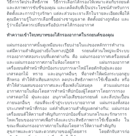
วิธีการวัดประสิทธิภาพ วิธีการเลือกไส้กรองให้เหมาะสมกับรถยนต์
และสภาพการขับขี่ของคุณ และเคล็ดลับที่เป็นประโยชน์สำหรับการ
ติดตั้งและการบำรุงรักษา แต่ละส่วนจะเจาะลึกในรายละเอียดเพื่อให้
คุณมีความรู้ในการเลือกซื้ออย่างชาญฉลาด ติดตั้งอย่างถูกต้อง และ
รู้ว่าเมื่อใดควรเปลี่ยนหรืออัปเกรดไส้กรองอากาศ
ทำความเข้าใจบทบาทของไส้กรองอากาศในรถยนต์ของคุณ
แผ่นกรองอากาศนั้นดูเหมือนจะเรียบง่ายในแง่ของหลักการทำงาน
แต่มีความสำคัญอย่างยิ่งในทางปฏิบัติ รถยนต์ส่วนใหญ่จะมีระบบ
กรองอากาศสองระบบที่แตกต่างกัน คือ แผ่นกรองอากาศเครื่องยนต์
และแผ่นกรองอากาศภายในห้องโดยสาร แผ่นกรองอากาศ
เครื่องยนต์ทำหน้าที่ปกป้องระบบการเผาไหม้โดยดักจับฝุ่นละออง
เกสรดอกไม้ ทราย และอนุภาคอื่นๆ ที่อาจทำให้ผนังกระบอกสูบ
สึกหรอ ทำให้หัวเทียนสกปรก ลดประสิทธิภาพการใช้เชื้อเพลิง หรือ
ทำให้ส่วนผสมของอากาศและเชื้อเพลิงไม่สมดุล ส่วนแผ่นกรอง
อากาศภายในห้องโดยสารทำหน้าที่ปกป้องผู้โดยสารโดยการกรอง
เกสรดอกไม้ ฝุ่นละออง อนุภาคไอเสียของรถยนต์ และสิ่งปนเปื้อน
ภายนอกอื่นๆ ก่อนที่จะเข้าสู่ระบบระบายอากาศ แผ่นกรองทั้งสอง
ประเภททำหน้าที่กรอง แต่ลำดับความสำคัญแตกต่างกัน: แผ่นกรอง
เครื่องยนต์ให้ความสำคัญกับการปกป้องชิ้นส่วนกลไกและรักษาการ
ไหลเวียนของอากาศเพื่อกำลังและประสิทธิภาพการใช้เชื้อเพลิง ใน
ขณะที่แผ่นกรองอากาศภายในห้องโดยสารให้ความสำคัญกับ
สุขภาพและความสะดวกสบายของผู้โดยสาร โดยดักจับสารก่อ