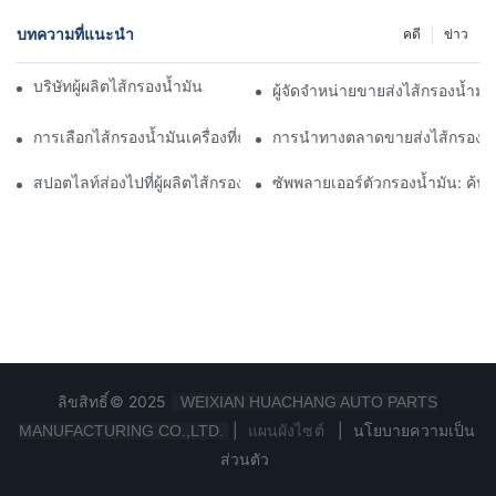
บทความที่แนะนำ
คดี
ข่าว
บริษัทผู้ผลิตไส้กรองน้ำมันชั้นนำ: ภาพรวมที่ครอบคลุม
ผู้จัดจำหน่ายขายส่งไส้กรองน้ำมั
การเลือกไส้กรองน้ำมันเครื่องที่ถูกต้องสำหรับรุ่นรถของคุณ: ข้อควรพิ
การนำทางตลาดขายส่งไส้กรองน้ำ
สปอตไลท์ส่องไปที่ผู้ผลิตไส้กรองน้ำมันชั้นนำและนวัตกรรมของพวกเข
ซัพพลายเออร์ตัวกรองน้ำมัน: ค้
ลิขสิทธิ์© 2025
WEIXIAN HUACHANG AUTO PARTS
|
แผนผังไซต์
|
นโยบายความเป็น
MANUFACTURING CO.,LTD.
ส่วนตัว