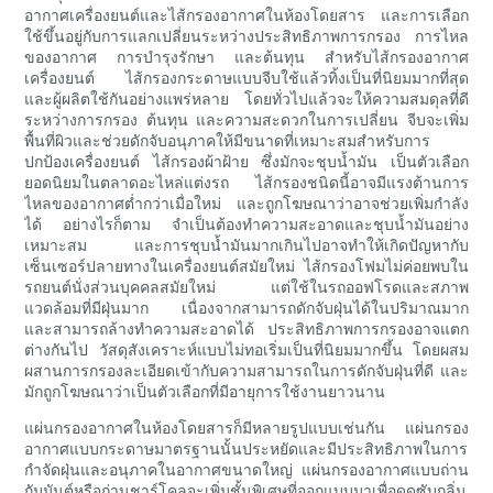
อากาศเครื่องยนต์และไส้กรองอากาศในห้องโดยสาร และการเลือก
ใช้ขึ้นอยู่กับการแลกเปลี่ยนระหว่างประสิทธิภาพการกรอง การไหล
ของอากาศ การบำรุงรักษา และต้นทุน สำหรับไส้กรองอากาศ
เครื่องยนต์ ไส้กรองกระดาษแบบจีบใช้แล้วทิ้งเป็นที่นิยมมากที่สุด
และผู้ผลิตใช้กันอย่างแพร่หลาย โดยทั่วไปแล้วจะให้ความสมดุลที่ดี
ระหว่างการกรอง ต้นทุน และความสะดวกในการเปลี่ยน จีบจะเพิ่ม
พื้นที่ผิวและช่วยดักจับอนุภาคให้มีขนาดที่เหมาะสมสำหรับการ
ปกป้องเครื่องยนต์ ไส้กรองผ้าฝ้าย ซึ่งมักจะชุบน้ำมัน เป็นตัวเลือก
ยอดนิยมในตลาดอะไหล่แต่งรถ ไส้กรองชนิดนี้อาจมีแรงต้านการ
ไหลของอากาศต่ำกว่าเมื่อใหม่ และถูกโฆษณาว่าอาจช่วยเพิ่มกำลัง
ได้ อย่างไรก็ตาม จำเป็นต้องทำความสะอาดและชุบน้ำมันอย่าง
เหมาะสม และการชุบน้ำมันมากเกินไปอาจทำให้เกิดปัญหากับ
เซ็นเซอร์ปลายทางในเครื่องยนต์สมัยใหม่ ไส้กรองโฟมไม่ค่อยพบใน
รถยนต์นั่งส่วนบุคคลสมัยใหม่ แต่ใช้ในรถออฟโรดและสภาพ
แวดล้อมที่มีฝุ่นมาก เนื่องจากสามารถดักจับฝุ่นได้ในปริมาณมาก
และสามารถล้างทำความสะอาดได้ ประสิทธิภาพการกรองอาจแตก
ต่างกันไป วัสดุสังเคราะห์แบบไม่ทอเริ่มเป็นที่นิยมมากขึ้น โดยผสม
ผสานการกรองละเอียดเข้ากับความสามารถในการดักจับฝุ่นที่ดี และ
มักถูกโฆษณาว่าเป็นตัวเลือกที่มีอายุการใช้งานยาวนาน
แผ่นกรองอากาศในห้องโดยสารก็มีหลายรูปแบบเช่นกัน แผ่นกรอง
อากาศแบบกระดาษมาตรฐานนั้นประหยัดและมีประสิทธิภาพในการ
กำจัดฝุ่นและอนุภาคในอากาศขนาดใหญ่ แผ่นกรองอากาศแบบถ่าน
กัมมันต์หรือถ่านชาร์โคลจะเพิ่มชั้นพิเศษที่ออกแบบมาเพื่อดูดซับกลิ่น