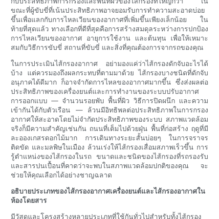
กับประสิทธิภาพการกรองและพื้นที่ผิวของไส้กรองที่ใหญ่กว่า ใน
ขณะที่ผู้ขับขี่ที่เน้นประสิทธิภาพอาจยอมรับการทำความสะอาดบ่อย
ขึ้นเพื่อแลกกับการไหลเวียนของอากาศที่เพิ่มขึ้นเพียงเล็กน้อย ใน
ท้ายที่สุดแล้ว ทางเลือกที่ดีที่สุดคือการสร้างสมดุลระหว่างการปกป้อง
การไหลเวียนของอากาศ อายุการใช้งาน และต้นทุน เพื่อให้เหมาะ
สมกับวิธีการขับขี่ สถานที่ขับขี่ และสิ่งที่คุณต้องการจากรถของคุณ
ในการประเมินไส้กรองอากาศ อย่ามองแค่ว่าไส้กรองดักจับอะไรได้
บ้าง แต่ควรมองถึงผลกระทบที่ตามมาด้วย ไส้กรองบางชนิดที่ดักจับ
อนุภาคได้ดีมาก ก็อาจจำกัดการไหลของอากาศมากขึ้น ซึ่งส่งผลต่อ
ประสิทธิภาพของเครื่องยนต์และการทำงานของระบบปรับอากาศ
การออกแบบ — จำนวนรอยพับ พื้นที่ผิว วิธีการปิดผนึก และความ
เข้ากันได้กับตัวเรือน — ล้วนมีอิทธิพลต่อประสิทธิภาพในการกรอง
อากาศให้สะอาดโดยไม่จำกัดประสิทธิภาพของระบบ สภาพแวดล้อม
จริงก็มีความสำคัญเช่นกัน ถนนที่เต็มไปด้วยฝุ่น พื้นที่ก่อสร้าง ฤดูที่มี
ละอองเกสรดอกไม้มาก การเดินทางระยะสั้นบ่อยๆ ในการจราจร
ติดขัด และมลพิษในเมือง ล้วนเร่งให้ไส้กรองเสื่อมสภาพเร็วขึ้น การ
รู้ตำแหน่งของไส้กรองในรถ ขนาดและชนิดของไส้กรองที่รถรองรับ
และสารปนเปื้อนที่คาดว่าจะพบในสภาพแวดล้อมปกติของคุณ จะ
ช่วยให้คุณเลือกได้อย่างชาญฉลาด
อธิบายประเภทของไส้กรองอากาศเครื่องยนต์และไส้กรองอากาศใน
ห้องโดยสาร
มีวัสดุและโครงสร้างหลายประเภทที่ใช้กันทั่วไปสำหรับทั้งไส้กรอง