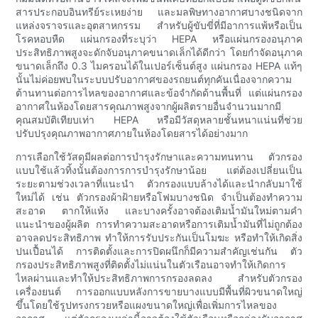
สารประกอบอินทรีย์ระเหยง่าย และมลพิษทางอากาศบางชนิดจาก
แหล่งจราจรและอุตสาหกรรม สำหรับผู้ขับขี่ที่มีอาการแพ้หรือเป็น
โรคหอบหืด แผ่นกรองที่ระบุว่า HEPA หรือแผ่นกรองอนุภาค
ประสิทธิภาพสูงจะดักจับอนุภาคขนาดเล็กได้ดีกว่า โดยกำจัดอนุภาค
ขนาดเล็กถึง 0.3 ไมครอนได้ในเปอร์เซ็นต์สูง แผ่นกรอง HEPA แท้ๆ
นั้นไม่ค่อยพบในระบบปรับอากาศของรถยนต์ทุกคันเนื่องจากความ
ต้านทานต่อการไหลของอากาศและข้อจำกัดด้านพื้นที่ แต่แผ่นกรอง
อากาศในห้องโดยสารคุณภาพสูงจากผู้ผลิตรายอื่นจำนวนมากมี
คุณสมบัติเทียบเท่า HEPA หรือมีวัสดุหลายชั้นหนาแน่นที่ช่วย
ปรับปรุงคุณภาพอากาศภายในห้องโดยสารได้อย่างมาก
การเลือกใช้วัสดุมีผลต่อการบำรุงรักษาและความทนทาน ตัวกรอง
แบบใช้แล้วทิ้งนั้นต้องการการบำรุงรักษาน้อย แต่ต้องเปลี่ยนเป็น
ระยะตามช่วงเวลาที่แนะนำ ตัวกรองแบบล้างได้และนำกลับมาใช้
ใหม่ได้ เช่น ตัวกรองผ้าฝ้ายหรือโฟมบางชนิด จำเป็นต้องทำความ
สะอาด ตากให้แห้ง และบางครั้งอาจต้องเติมน้ำมันใหม่ตามคำ
แนะนำของผู้ผลิต การทำความสะอาดหรือการเติมน้ำมันที่ไม่ถูกต้อง
อาจลดประสิทธิภาพ ทำให้การรับประกันเป็นโมฆะ หรือทำให้เกิดสิ่ง
ปนเปื้อนได้ การติดตั้งและการปิดผนึกก็มีความสำคัญเช่นกัน ตัว
กรองประสิทธิภาพสูงที่ติดตั้งไม่แน่นในตัวเรือนอาจทำให้เกิดการ
ไหลผ่านและทำให้ประสิทธิภาพการกรองลดลง สำหรับตัวกรอง
เครื่องยนต์ การออกแบบหลังการขายบางแบบมีพื้นที่ผิวขนาดใหญ่
ขึ้นโดยใช้รูปทรงกรวยหรือแผงขนาดใหญ่เพื่อเพิ่มการไหลของ