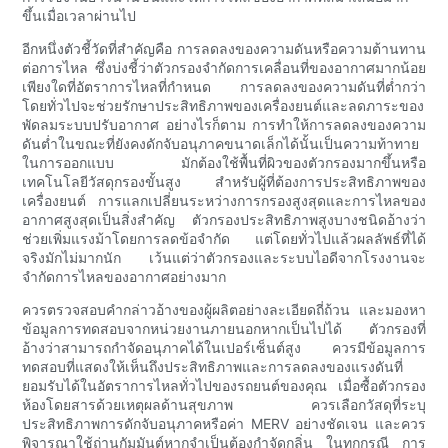
ขึ้นเมื่อเวลาผ่านไป
อีกหนึ่งตัวชี้วัดที่สำคัญคือ การลดลงของความดันหรือความต้านทาน
ต่อการไหล ซึ่งบ่งชี้ว่าตัวกรองจำกัดการเคลื่อนที่ของอากาศมากน้อย
เพียงใดที่อัตราการไหลที่กำหนด การลดลงของความดันที่ต่ำกว่า
โดยทั่วไปจะช่วยรักษาประสิทธิภาพของเครื่องยนต์และลดภาระของ
พัดลมระบบปรับอากาศ อย่างไรก็ตาม การทำให้การลดลงของความ
ดันต่ำในขณะที่ยังคงดักจับอนุภาคขนาดเล็กได้นั้นเป็นความท้าทาย
ในการออกแบบ มักต้องใช้พื้นที่ผิวของตัวกรองมากขึ้นหรือ
เทคโนโลยีวัสดุกรองขั้นสูง สำหรับผู้ที่ต้องการประสิทธิภาพของ
เครื่องยนต์ การแลกเปลี่ยนระหว่างการกรองสูงสุดและการไหลของ
อากาศสูงสุดเป็นสิ่งสำคัญ ตัวกรองประสิทธิภาพสูงบางชนิดอ้างว่า
ช่วยเพิ่มแรงม้าโดยการลดข้อจำกัด แต่โดยทั่วไปแล้วผลลัพธ์ที่ได้
จริงมักไม่มากนัก เว้นแต่ว่าตัวกรองและระบบไอดีจากโรงงานจะ
จำกัดการไหลของอากาศอย่างมาก
ควรตรวจสอบคำกล่าวอ้างของผู้ผลิตอย่างละเอียดถี่ถ้วน และมองหา
ข้อมูลการทดสอบจากหน่วยงานภายนอกหากเป็นไปได้ ตัวกรองที่
อ้างว่าสามารถกำจัดอนุภาคได้ในเปอร์เซ็นต์สูง ควรมีข้อมูลการ
ทดสอบที่แสดงให้เห็นถึงประสิทธิภาพและการลดลงของแรงดันที่
ยอมรับได้ในอัตราการไหลทั่วไปของรถยนต์ของคุณ เมื่อซื้อตัวกรอง
ห้องโดยสารด้วยเหตุผลด้านสุขภาพ ควรเลือกวัสดุที่ระบุ
ประสิทธิภาพการดักจับอนุภาคหรือค่า MERV อย่างชัดเจน และควร
พิจารณาใช้ถ่านกัมมันต์หากจำเป็นต้องกำจัดกลิ่น ในทุกกรณี การ