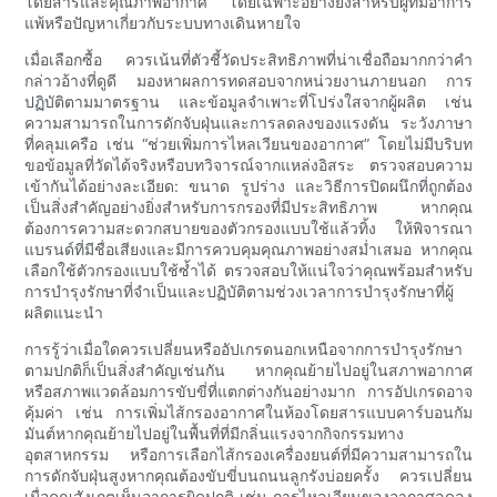
โดยสารและคุณภาพอากาศ โดยเฉพาะอย่างยิ่งสำหรับผู้ที่มีอาการ
แพ้หรือปัญหาเกี่ยวกับระบบทางเดินหายใจ
เมื่อเลือกซื้อ ควรเน้นที่ตัวชี้วัดประสิทธิภาพที่น่าเชื่อถือมากกว่าคำ
กล่าวอ้างที่ดูดี มองหาผลการทดสอบจากหน่วยงานภายนอก การ
ปฏิบัติตามมาตรฐาน และข้อมูลจำเพาะที่โปร่งใสจากผู้ผลิต เช่น
ความสามารถในการดักจับฝุ่นและการลดลงของแรงดัน ระวังภาษา
ที่คลุมเครือ เช่น “ช่วยเพิ่มการไหลเวียนของอากาศ” โดยไม่มีบริบท
ขอข้อมูลที่วัดได้จริงหรือบทวิจารณ์จากแหล่งอิสระ ตรวจสอบความ
เข้ากันได้อย่างละเอียด: ขนาด รูปร่าง และวิธีการปิดผนึกที่ถูกต้อง
เป็นสิ่งสำคัญอย่างยิ่งสำหรับการกรองที่มีประสิทธิภาพ หากคุณ
ต้องการความสะดวกสบายของตัวกรองแบบใช้แล้วทิ้ง ให้พิจารณา
แบรนด์ที่มีชื่อเสียงและมีการควบคุมคุณภาพอย่างสม่ำเสมอ หากคุณ
เลือกใช้ตัวกรองแบบใช้ซ้ำได้ ตรวจสอบให้แน่ใจว่าคุณพร้อมสำหรับ
การบำรุงรักษาที่จำเป็นและปฏิบัติตามช่วงเวลาการบำรุงรักษาที่ผู้
ผลิตแนะนำ
การรู้ว่าเมื่อใดควรเปลี่ยนหรืออัปเกรดนอกเหนือจากการบำรุงรักษา
ตามปกติก็เป็นสิ่งสำคัญเช่นกัน หากคุณย้ายไปอยู่ในสภาพอากาศ
หรือสภาพแวดล้อมการขับขี่ที่แตกต่างกันอย่างมาก การอัปเกรดอาจ
คุ้มค่า เช่น การเพิ่มไส้กรองอากาศในห้องโดยสารแบบคาร์บอนกัม
มันต์หากคุณย้ายไปอยู่ในพื้นที่ที่มีกลิ่นแรงจากกิจกรรมทาง
อุตสาหกรรม หรือการเลือกไส้กรองเครื่องยนต์ที่มีความสามารถใน
การดักจับฝุ่นสูงหากคุณต้องขับขี่บนถนนลูกรังบ่อยครั้ง ควรเปลี่ยน
เมื่อคุณสังเกตเห็นอาการผิดปกติ เช่น การไหลเวียนของอากาศลดลง