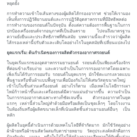
หยุดยั้ง
การทำความเข้าใจเส้นทางของผู้ผลิตไส้กรองอากาศ ช่วยให้เรามอง
เห็นทั้งการปฏิวัติยานยนต์และการปฏิวัติอุตสาหกรรมที่มีอิทธิพลต่อ
การทำงานของรถยนต์ในปัจจุบัน ตั้งแต่ความต้องการพื้นฐานในการ
ปกป้องเครื่องยนต์จากอนุภาคที่เป็นอันตราย ไปจนถึงมาตรฐาน
ความยั่งยืนและประสิทธิภาพที่ทันสมัย ​​บทความนี้จะสำรวจว่าผู้ผลิต
ไส้กรองเหล่านี้ปรับตัวและเติบโตอย่างไรในยุคสมัยที่เปลี่ยนแปลงไป
ยุคแรกเริ่ม: ต้นกำเนิดของการผลิตตัวกรองอากาศรถยนต์
ในยุคเริ่มแรกของอุตสาหกรรมยานยนต์ รถยนต์เป็นเพียงเครื่องจักร
ที่ค่อนข้างเรียบง่าย และความจำเป็นในการกรองอากาศโดยเฉพาะ
เพิ่งเริ่มได้รับการยอมรับ รถยนต์ในยุคแรกๆ มักใช้ตะแกรงลวดแบบ
พื้นฐานหรือชั้นผ้าแบบพื้นฐานเพื่อป้องกันไม่ให้เศษวัสดุขนาดใหญ่
เข้าไปในชิ้นส่วนเครื่องยนต์ อย่างไรก็ตาม เมื่อเทคโนโลยีการเผา
ไหม้ก้าวหน้าขึ้นและเครื่องยนต์มีความแม่นยำมากขึ้น ความจำเป็น
ในการกรองอากาศเฉพาะทางก็ชัดเจนขึ้น ตัวกรองอากาศในยุค
แรกๆ เหล่านี้ส่วนใหญ่ทำด้วยมือหรือผลิตเป็นชุดเล็กๆ โดยโรงงาน
ในท้องถิ่นหรือผู้ผลิตขนาดเล็กที่เน้นผลิตชิ้นส่วนยานยนต์อื่นๆ เป็น
หลัก
ผู้ผลิตในยุคนี้ดำเนินการด้วยเทคโนโลยีที่จำกัดมาก มักใช้วัสดุอย่าง
ผ้าฝ้ายหรือผ้าขนสัตว์ผสมกับตาข่ายหยาบ วัตถุประสงค์หลักคือการ
ป้องกันฝุ่น แมลง หรือใบไม้ไม่ให้สร้างความเสียหายให้กับชิ้นส่วน