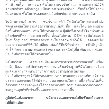
ดำเนินต่อไป แต่แรงกดดันในการแข่งขันด้านราคาและการปฏิบัติ
ตามข้อกำหนดด้านกฎระเบียบของประเทศต่างๆ เรียกร้องให้มีความ
ยืดหยุ่นมากขึ้นในการออกแบบผลิตภัณฑ์และกระบวนการผลิต
ในด้านความต้องการ ชนชั้นกลางที่กำลังเติบโตในประเทศกำลัง
พัฒนาส่งผลให้ความต้องการยานยนต์เพิ่มขึ้น และโดยเฉพาะอย่าง
ยิ่งชิ้นส่วนทดแทน เช่น ไส้กรองอากาศ ผู้ผลิตจึงปรับตัวโดยนำเสนอ
ผลิตภัณฑ์ที่หลากหลายมากขึ้น ตั้งแต่ไส้กรอง OEM ระดับไฮเอนด์
ไปจนถึงอุปกรณ์เสริมหลังการขายในราคาที่เข้าถึงได้ อีคอมเมิร์ซ
และการตลาดดิจิทัลได้เปลี่ยนแปลงวิธีที่บริษัทต่างๆ เข้าถึงลูกค้า
ทำให้เกิดการขายตรงและสร้างความตระหนักรู้เกี่ยวกับคุณภาพและ
ประสิทธิภาพของไส้กรองมากขึ้น
ยิ่งไปกว่านั้น ความร่วมมือและการควบรวมกิจการกลายเป็นเรื่อง
ปกติ เนื่องจากบริษัทต่างๆ พยายามเสริมสร้างฐานที่มั่นในตลาดโลก
ผู้ผลิตเฉพาะกลุ่มบางรายมีความเชี่ยวชาญด้านไส้กรอง
ประสิทธิภาพสูงหรือไส้กรองเฉพาะทาง ครอบคลุมรถยนต์สปอร์ต รถ
บรรทุก และรถยนต์ไฟฟ้า ความหลากหลายในตลาดนี้สะท้อนให้เห็น
ถึงวิวัฒนาการของผู้ผลิตไส้กรองอากาศที่มุ่งตอบสนองความต้องการ
ของฐานลูกค้าที่กว้างขึ้นและหลากหลายมากขึ้น
ภูมิทัศน์แห่งอนาคต: นวัตกรรมและความยั่งยืนขับเคลื่อนการ
เปลี่ยนแปลง