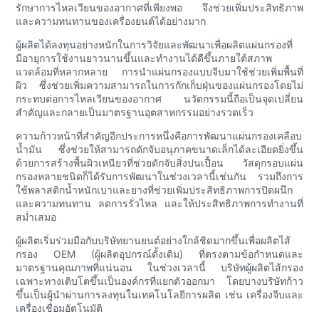
รักษาการไหลเวียนของอากาศที่เพียงพอ จึงช่วยเพิ่มประสิทธิภาพ
และความทนทานของเครื่องยนต์ได้อย่างมาก
ผู้ผลิตได้ลงทุนอย่างหนักในการวิจัยและพัฒนาเพื่อผลิตแผ่นกรองที่
มีอายุการใช้งานยาวนานขึ้นและทำงานได้ดีขึ้นภายใต้สภาพ
แวดล้อมที่หลากหลาย การนำแผ่นกรองแบบจีบมาใช้ช่วยเพิ่มพื้นที่
ผิว ซึ่งช่วยเพิ่มความสามารถในการกักเก็บฝุ่นของแผ่นกรองโดยไม่
กระทบต่อการไหลเวียนของอากาศ นวัตกรรมนี้ถือเป็นจุดเปลี่ยน
สำคัญและกลายเป็นมาตรฐานอุตสาหกรรมอย่างรวดเร็ว
ความก้าวหน้าที่สำคัญอีกประการหนึ่งคือการพัฒนาแผ่นกรองเคลือบ
น้ำมัน ซึ่งช่วยให้สามารถดักจับอนุภาคขนาดเล็กได้ละเอียดยิ่งขึ้น
ด้วยการสร้างพื้นผิวเหนียวที่ช่วยดักจับสิ่งปนเปื้อน วัสดุกรอบแผ่น
กรองหลายชนิดก็ได้รับการพัฒนาในช่วงเวลานี้เช่นกัน รวมถึงการ
ใช้พลาสติกน้ำหนักเบาและยางที่ช่วยเพิ่มประสิทธิภาพการปิดผนึก
และความทนทาน ลดการรั่วไหล และให้ประสิทธิภาพการทำงานที่
สม่ำเสมอ
ผู้ผลิตเริ่มร่วมมือกับบริษัทยานยนต์อย่างใกล้ชิดมากขึ้นเพื่อผลิตไส้
กรอง OEM (ผู้ผลิตอุปกรณ์ดั้งเดิม) ที่ตรงตามข้อกำหนดและ
มาตรฐานคุณภาพที่แน่นอน ในช่วงเวลานี้ บริษัทผู้ผลิตไส้กรอง
เฉพาะทางเติบโตขึ้นเป็นองค์กรที่แยกตัวออกมา โดยบางบริษัทก้าว
ขึ้นเป็นผู้นำผ่านการลงทุนในเทคโนโลยีการผลิต เช่น เครื่องจีบและ
เครื่องเชื่อมอัตโนมัติ