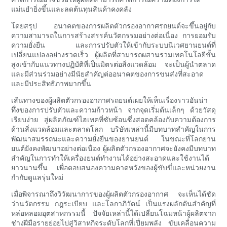
แม่นยำยิ่งขึ้นและลดต้นทุนสินค้าคงคลัง
โดยสรุป อนาคตของการผลิตตัวกรองอากาศรถยนต์จะขึ้นอยู่กับ
ความสามารถในการสร้างสรรค์นวัตกรรมอย่างต่อเนื่อง การยอมรับ
ความยั่งยืน และการปรับตัวให้เข้ากับระบบนิเวศยานยนต์ที่
เปลี่ยนแปลงอย่างรวดเร็ว ผู้ผลิตที่สามารถผสานรวมเทคโนโลยีขั้น
สูงเข้ากับแนวทางปฏิบัติที่เป็นมิตรต่อสิ่งแวดล้อม จะเป็นผู้นำตลาด
และมีส่วนร่วมอย่างมีนัยสำคัญต่ออนาคตของการขนส่งที่สะอาด
และมีประสิทธิภาพมากขึ้น
เส้นทางของผู้ผลิตตัวกรองอากาศรถยนต์เผยให้เห็นเรื่องราวอันน่า
ทึ่งของการปรับตัวและความก้าวหน้า จากจุดเริ่มต้นเล็กๆ ด้วยวัสดุ
เรียบง่าย สู่ผลิตภัณฑ์ไฮเทคที่ซับซ้อนซึ่งสอดคล้องกับความต้องการ
ด้านสิ่งแวดล้อมและตลาดโลก บริษัทเหล่านี้มีบทบาทสำคัญในการ
พัฒนาสมรรถนะและความยั่งยืนของยานยนต์ ในขณะที่โลกยาน
ยนต์ยังคงพัฒนาอย่างต่อเนื่อง ผู้ผลิตตัวกรองอากาศจะยังคงมีบทบาท
สำคัญในการทำให้เครื่องยนต์ทำงานได้อย่างสะอาดและใช้งานได้
ยาวนานขึ้น เพื่อตอบสนองความคาดหวังของผู้ขับขี่และหน่วยงาน
กำกับดูแลรุ่นใหม่
เมื่อพิจารณาถึงวิวัฒนาการของผู้ผลิตตัวกรองอากาศ จะเห็นได้ชัด
ว่านวัตกรรม กฎระเบียบ และโลกาภิวัตน์ เป็นแรงผลักดันสำคัญที่
หล่อหลอมอุตสาหกรรมนี้ ปัจจัยเหล่านี้ได้เปลี่ยนโฉมหน้าผู้ผลิตจาก
ช่างฝีมือรายย่อยไปสู่วิสาหกิจระดับโลกที่เปี่ยมพลัง ขับเคลื่อนความ