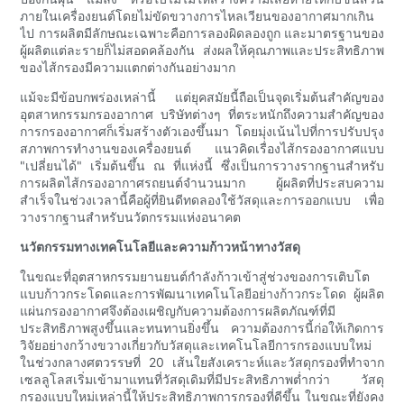
ภายในเครื่องยนต์โดยไม่ขัดขวางการไหลเวียนของอากาศมากเกิน
ไป การผลิตมีลักษณะเฉพาะคือการลองผิดลองถูก และมาตรฐานของ
ผู้ผลิตแต่ละรายก็ไม่สอดคล้องกัน ส่งผลให้คุณภาพและประสิทธิภาพ
ของไส้กรองมีความแตกต่างกันอย่างมาก
แม้จะมีข้อบกพร่องเหล่านี้ แต่ยุคสมัยนี้ถือเป็นจุดเริ่มต้นสำคัญของ
อุตสาหกรรมกรองอากาศ บริษัทต่างๆ ที่ตระหนักถึงความสำคัญของ
การกรองอากาศก็เริ่มสร้างตัวเองขึ้นมา โดยมุ่งเน้นไปที่การปรับปรุง
สภาพการทำงานของเครื่องยนต์ แนวคิดเรื่องไส้กรองอากาศแบบ
"เปลี่ยนได้" เริ่มต้นขึ้น ณ ที่แห่งนี้ ซึ่งเป็นการวางรากฐานสำหรับ
การผลิตไส้กรองอากาศรถยนต์จำนวนมาก ผู้ผลิตที่ประสบความ
สำเร็จในช่วงเวลานี้คือผู้ที่ยินดีทดลองใช้วัสดุและการออกแบบ เพื่อ
วางรากฐานสำหรับนวัตกรรมแห่งอนาคต
นวัตกรรมทางเทคโนโลยีและความก้าวหน้าทางวัสดุ
ในขณะที่อุตสาหกรรมยานยนต์กำลังก้าวเข้าสู่ช่วงของการเติบโต
แบบก้าวกระโดดและการพัฒนาเทคโนโลยีอย่างก้าวกระโดด ผู้ผลิต
แผ่นกรองอากาศจึงต้องเผชิญกับความต้องการผลิตภัณฑ์ที่มี
ประสิทธิภาพสูงขึ้นและทนทานยิ่งขึ้น ความต้องการนี้ก่อให้เกิดการ
วิจัยอย่างกว้างขวางเกี่ยวกับวัสดุและเทคโนโลยีการกรองแบบใหม่
ในช่วงกลางศตวรรษที่ 20 เส้นใยสังเคราะห์และวัสดุกรองที่ทำจาก
เซลลูโลสเริ่มเข้ามาแทนที่วัสดุเดิมที่มีประสิทธิภาพต่ำกว่า วัสดุ
กรองแบบใหม่เหล่านี้ให้ประสิทธิภาพการกรองที่ดีขึ้น ในขณะที่ยังคง