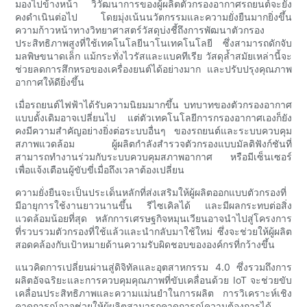
มองไปข้างหน้า วิวัฒนาการของผู้ผลิตตัวกรองอากาศรถยนต์จะยัง
คงดำเนินต่อไป โดยมุ่งเน้นนวัตกรรมและความยั่งยืนมากยิ่งขึ้น
ความก้าวหน้าทางวิทยาศาสตร์วัสดุบ่งชี้ถึงการพัฒนาตัวกรอง
ประสิทธิภาพสูงที่ใช้เทคโนโลยีนาโนเทคโนโลยี ซึ่งสามารถดักจับ
มลพิษขนาดเล็ก แม้กระทั่งไวรัสและแบคทีเรีย วัสดุล้ำสมัยเหล่านี้จะ
ช่วยลดการสึกหรอของเครื่องยนต์ได้อย่างมาก และปรับปรุงคุณภาพ
อากาศให้ดียิ่งขึ้น
เมื่อรถยนต์ไฟฟ้าได้รับความนิยมมากขึ้น บทบาทของตัวกรองอากาศ
แบบดั้งเดิมอาจเปลี่ยนไป แต่ตัวเทคโนโลยีการกรองอากาศเองก็ยัง
คงมีความสำคัญอย่างยิ่งต่อระบบอื่นๆ ของรถยนต์และระบบควบคุม
สภาพแวดล้อม ผู้ผลิตกำลังสำรวจตัวกรองแบบมัลติฟังก์ชันที่
สามารถทำงานร่วมกับระบบควบคุมสภาพอากาศ หรือมีเซ็นเซอร์
เพื่อแจ้งเตือนผู้ขับขี่เมื่อถึงเวลาต้องเปลี่ยน
ความยั่งยืนจะเป็นประเด็นหลักที่ส่งเสริมให้ผู้ผลิตออกแบบตัวกรองที่
มีอายุการใช้งานยาวนานขึ้น รีไซเคิลได้ และมีผลกระทบต่อสิ่ง
แวดล้อมน้อยที่สุด หลักการเศรษฐกิจหมุนเวียนอาจนำไปสู่โครงการ
ที่รวบรวมตัวกรองที่ใช้แล้วและนำกลับมาใช้ใหม่ ซึ่งจะช่วยให้ผู้ผลิต
สอดคล้องกับเป้าหมายด้านความรับผิดชอบขององค์กรที่กว้างขึ้น
แนวคิดการเปลี่ยนผ่านสู่ดิจิทัลและอุตสาหกรรม 4.0 ซึ่งรวมถึงการ
ผลิตอัจฉริยะและการควบคุมคุณภาพที่ขับเคลื่อนด้วย IoT จะช่วยขับ
เคลื่อนประสิทธิภาพและความแม่นยำในการผลิต การวิเคราะห์เชิง
คาดการณ์อาจช่วยให้ผู้ผลิตสามารถคาดการณ์ความต้องการได้