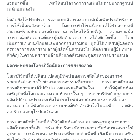
งวดมากขึ้น เพื่อให้มั่นใจว่าตัวกรองเป็นไปตามมาตรฐานที่
เปลี่ยนแปลงไป
ผู้ผลิตยังได้ปรับปรุงการออกแบบตัวกรองอากาศเพื่อเพิ่มประสิทธิภาพ
การใช้เชื้อเพลิงทางอ้อม โดยการทำให้เครื่องยนต์ได้รับอากาศที่
สะอาดพร้อมกับลดแรงต้านทานการไหลให้น้อยที่สุด ความร่วมมือ
ระหว่างผู้ผลิตรถยนต์และผู้ผลิตตัวกรองอากาศได้เติบโตขึ้น โดย
เน้นการแบ่งปันข้อมูลและนวัตกรรมร่วมกัน ยุคนี้ได้เปลี่ยนผู้ผลิตตัว
กรองอากาศหลายรายจากผู้ผลิตชิ้นส่วนทั่วไปให้กลายเป็นผู้มีบทบาท
สำคัญในความพยายามด้านสิ่งแวดล้อมของอุตสาหกรรมยานยนต์
ผลกระทบของโลกาภิวัตน์และการขยายตลาด
โลกาภิวัตน์ได้เปลี่ยนแปลงภูมิทัศน์ของการผลิตไส้กรองอากาศ
รถยนต์อย่างมากในช่วงหลายทศวรรษที่ผ่านมา การขยายตัวของ
การผลิตยานยนต์ไปยังประเทศเศรษฐกิจเกิดใหม่ ทำให้ผู้ผลิตต้อง
เผชิญกับทั้งโอกาสและความท้าทายใหม่ๆ หลายบริษัทย้ายฐานการ
ผลิตไปยังต่างประเทศเพื่อใช้ประโยชน์จากต้นทุนแรงงานที่ลดลง
และความใกล้ชิดกับตลาดยานยนต์ที่กำลังเติบโตในเอเชีย ละติน
อเมริกา และยุโรปตะวันออก
การขยายตัวทั่วโลกนี้ทำให้ผู้ผลิตต้องกำหนดมาตรฐานคุณภาพการ
ผลิตในหลายพื้นที่ พร้อมกับบริหารจัดการความซับซ้อนของห่วงโซ่
อุปทาน การค้าระหว่างประเทศที่ขยายตัวเพิ่มขึ้นยังเพิ่มการแข่งขัน
ทำให้ผู้ผลิตต้องเพิ่มประสิทธิภาพและลดต้นทุน นวัตกรรมยังคง