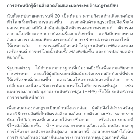
การตระหนักรู้ด้านสิ่งแวดล้อมและผลกระทบด้านกฎระเบียบ
นับตั้งแต่ปลายศตวรรษที่ 20 เป็นต้นมา ความกังวลด้านสิ่งแวดล้อม
ทั่วโลกเริ่มทวีความรุนแรงขึ้น แรงกดดันด้านกฎระเบียบจึงเริ่มส่ง
ผลกระทบอย่างมีนัยสำคัญต่อผู้ผลิตตัวกรองอากาศรถยนต์ ตัวกรอง
อากาศไม่เพียงแต่ช่วยปกป้องเครื่องยนต์เท่านั้น แต่ยังมีบทบาททาง
อ้อมต่อการปล่อยมลพิษของรถยนต์ด้วยการรักษาสภาพการเผาไหม้
ให้เหมาะสม การกรองที่ไม่ดีอาจนำไปสู่ประสิทธิภาพที่ลดลงของ
เครื่องยนต์ การบริโภคน้ำมันเชื้อเพลิงที่เพิ่มขึ้น และการปล่อยมลพิษ
ที่มากขึ้น
รัฐบาลต่างๆ ได้กำหนดมาตรฐานที่เข้มงวดยิ่งขึ้นเพื่อลดมลพิษจาก
ยานพาหนะ ส่งผลให้ผู้ผลิตรถยนต์คิดค้นนวัตกรรมผลิตภัณฑ์ที่ช่วย
ให้เครื่องยนต์สะอาดขึ้น และส่งผลให้อากาศสะอาดขึ้นด้วย การ
เปลี่ยนแปลงนี้ส่งเสริมการพัฒนาเทคโนโลยีการกรองขั้นสูง เช่น
แผ่นกรองอากาศอนุภาคประสิทธิภาพสูง (HEPA) ซึ่งให้ประสิทธิภาพ
การกรองที่เหนือกว่า
เพื่อตอบสนองต่อกฎระเบียบด้านสิ่งแวดล้อม ผู้ผลิตจึงได้สำรวจวัสดุ
และวิธีการผลิตที่เป็นมิตรต่อสิ่งแวดล้อม ยกตัวอย่างเช่น หลายราย
หันมาใช้วัสดุกรองที่ย่อยสลายได้ทางชีวภาพ หรือส่วนประกอบที่
รีไซเคิลได้มากขึ้น ซึ่งช่วยลดผลกระทบต่อสิ่งแวดล้อมหลังจากอายุ
การใช้งานของตัวกรองสิ้นสุดลง นอกจากนี้ อุตสาหกรรมยังได้เห็น
การรับรองด้านความยั่งยืนและกระบวนการควบคุมคุณภาพที่เข้ม