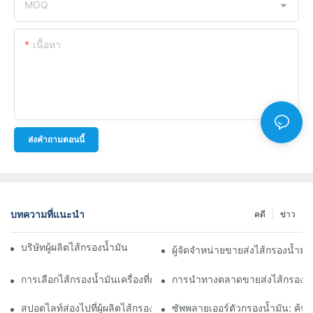
MOQ
เนื้อหา
ส่งคำถามตอนนี้
บทความที่แนะนำ
คดี
ข่าว
บริษัทผู้ผลิตไส้กรองน้ำมันชั้นนำ: ภาพรวมที่ครอบคลุม
ผู้จัดจำหน่ายขายส่งไส้กรองน้ำมั
การเลือกไส้กรองน้ำมันเครื่องที่ถูกต้องสำหรับรุ่นรถของคุณ: ข้อควรพิ
การนำทางตลาดขายส่งไส้กรองน้ำ
สปอตไลท์ส่องไปที่ผู้ผลิตไส้กรองน้ำมันชั้นนำและนวัตกรรมของพวกเข
ซัพพลายเออร์ตัวกรองน้ำมัน: ค้