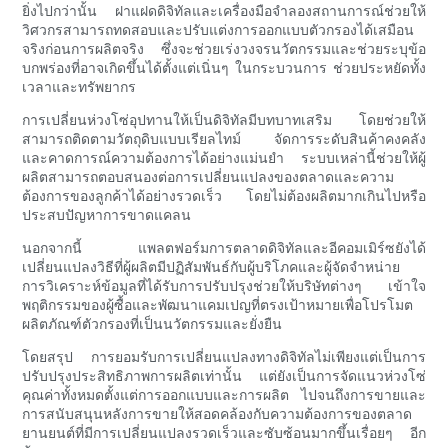
ยิ่งไปกว่านั้น ฝาแฝดดิจิทัลและเครื่องมือจำลองสถานการณ์ช่วยให้
วิศวกรสามารถทดสอบและปรับแต่งการออกแบบตัวกรองได้เสมือน
จริงก่อนการผลิตจริง ซึ่งจะช่วยเร่งวงจรนวัตกรรมและช่วยระบุข้อ
บกพร่องที่อาจเกิดขึ้นได้ตั้งแต่เนิ่นๆ ในกระบวนการ ช่วยประหยัดทั้ง
เวลาและทรัพยากร
การเปลี่ยนห่วงโซ่อุปทานให้เป็นดิจิทัลมีบทบาทเสริม โดยช่วยให้
สามารถติดตามวัตถุดิบแบบเรียลไทม์ จัดการระดับสินค้าคงคลัง
และคาดการณ์ความต้องการได้อย่างแม่นยำ ระบบเหล่านี้ช่วยให้ผู้
ผลิตสามารถตอบสนองต่อการเปลี่ยนแปลงของตลาดและความ
ต้องการของลูกค้าได้อย่างรวดเร็ว โดยไม่ต้องผลิตมากเกินไปหรือ
ประสบปัญหาการขาดแคลน
นอกจากนี้ แพลตฟอร์มการตลาดดิจิทัลและอีคอมเมิร์ซยังได้
เปลี่ยนแปลงวิธีที่ผู้ผลิตมีปฏิสัมพันธ์กับผู้บริโภคและผู้จัดจำหน่าย
การวิเคราะห์ข้อมูลที่ได้รับการปรับปรุงช่วยให้บริษัทต่างๆ เข้าใจ
พฤติกรรมของผู้ซื้อและพัฒนาแคมเปญที่ตรงเป้าหมายเพื่อโปรโมต
ผลิตภัณฑ์ตัวกรองที่เป็นนวัตกรรมและยั่งยืน
โดยสรุป การยอมรับการเปลี่ยนแปลงทางดิจิทัลไม่เพียงแต่เป็นการ
ปรับปรุงประสิทธิภาพการผลิตเท่านั้น แต่ยังเป็นการจัดแนวห่วงโซ่
คุณค่าทั้งหมดตั้งแต่การออกแบบและการผลิต ไปจนถึงการขายและ
การสนับสนุนหลังการขายให้สอดคล้องกับความต้องการของตลาด
ยานยนต์ที่มีการเปลี่ยนแปลงรวดเร็วและซับซ้อนมากขึ้นเรื่อยๆ อีก