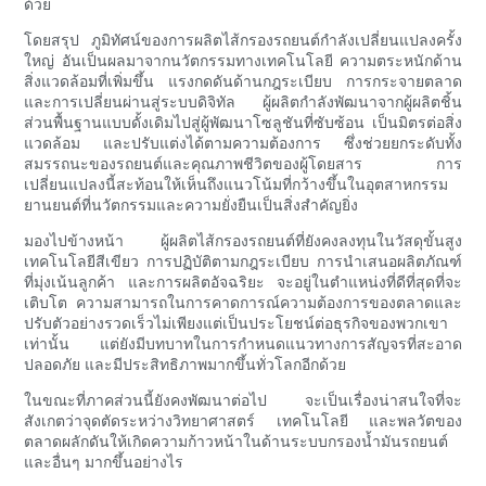
ด้วย
โดยสรุป ภูมิทัศน์ของการผลิตไส้กรองรถยนต์กำลังเปลี่ยนแปลงครั้ง
ใหญ่ อันเป็นผลมาจากนวัตกรรมทางเทคโนโลยี ความตระหนักด้าน
สิ่งแวดล้อมที่เพิ่มขึ้น แรงกดดันด้านกฎระเบียบ การกระจายตลาด
และการเปลี่ยนผ่านสู่ระบบดิจิทัล ผู้ผลิตกำลังพัฒนาจากผู้ผลิตชิ้น
ส่วนพื้นฐานแบบดั้งเดิมไปสู่ผู้พัฒนาโซลูชันที่ซับซ้อน เป็นมิตรต่อสิ่ง
แวดล้อม และปรับแต่งได้ตามความต้องการ ซึ่งช่วยยกระดับทั้ง
สมรรถนะของรถยนต์และคุณภาพชีวิตของผู้โดยสาร การ
เปลี่ยนแปลงนี้สะท้อนให้เห็นถึงแนวโน้มที่กว้างขึ้นในอุตสาหกรรม
ยานยนต์ที่นวัตกรรมและความยั่งยืนเป็นสิ่งสำคัญยิ่ง
มองไปข้างหน้า ผู้ผลิตไส้กรองรถยนต์ที่ยังคงลงทุนในวัสดุขั้นสูง
เทคโนโลยีสีเขียว การปฏิบัติตามกฎระเบียบ การนำเสนอผลิตภัณฑ์
ที่มุ่งเน้นลูกค้า และการผลิตอัจฉริยะ จะอยู่ในตำแหน่งที่ดีที่สุดที่จะ
เติบโต ความสามารถในการคาดการณ์ความต้องการของตลาดและ
ปรับตัวอย่างรวดเร็วไม่เพียงแต่เป็นประโยชน์ต่อธุรกิจของพวกเขา
เท่านั้น แต่ยังมีบทบาทในการกำหนดแนวทางการสัญจรที่สะอาด
ปลอดภัย และมีประสิทธิภาพมากขึ้นทั่วโลกอีกด้วย
ในขณะที่ภาคส่วนนี้ยังคงพัฒนาต่อไป จะเป็นเรื่องน่าสนใจที่จะ
สังเกตว่าจุดตัดระหว่างวิทยาศาสตร์ เทคโนโลยี และพลวัตของ
ตลาดผลักดันให้เกิดความก้าวหน้าในด้านระบบกรองน้ำมันรถยนต์
และอื่นๆ มากขึ้นอย่างไร