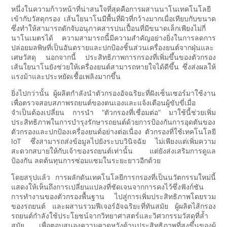
หนึ่งในความก้าวหน้าที่น่าสนใจที่สุดคือการผสานนาโนเทคโนโลยี
เข้ากับวัสดุกรอง เส้นใยนาโนมีพื้นที่ผิวที่กว้างมากเมื่อเทียบกับขนาด
ซึ่งทำให้สามารถดักจับอนุภาคสารปนเปื้อนที่มีขนาดเล็กเพียงไม่กี่
นาโนเมตรได้ ความสามารถนี้มีความสำคัญอย่างยิ่งในการลดการ
ปล่อยมลพิษที่เป็นอันตรายและปกป้องชิ้นส่วนเครื่องยนต์จากฝุ่นและ
เศษวัสดุ นอกจากนี้ ประสิทธิภาพการกรองที่เพิ่มขึ้นของตัวกรอง
เส้นใยนาโนยังช่วยให้เครื่องยนต์สามารถหายใจได้ดีขึ้น ซึ่งส่งผลให้
แรงม้าและประหยัดเชื้อเพลิงมากขึ้น
ยิ่งไปกว่านั้น ผู้ผลิตกำลังนำตัวกรองอัจฉริยะที่ฝังเซ็นเซอร์มาใช้งาน
เพื่อตรวจสอบสภาพรถยนต์ของตนเองและแจ้งเตือนผู้ขับขี่เมื่อ
จำเป็นต้องเปลี่ยน การนำ “ตัวกรองที่เชื่อมต่อ” มาใช้นี้ช่วยเพิ่ม
ประสิทธิภาพในการบำรุงรักษารถยนต์ด้วยการป้องกันการอุดตันของ
ตัวกรองและปกป้องเครื่องยนต์อย่างต่อเนื่อง ตัวกรองที่ใช้เทคโนโลยี
IoT ซึ่งสามารถส่งข้อมูลไปยังระบบวินิจฉัย ไม่เพียงแต่เพิ่มความ
สะดวกสบายให้กับเจ้าของรถยนต์เท่านั้น แต่ยังส่งเสริมการดูแล
ป้องกัน ลดต้นทุนการซ่อมแซมในระยะยาวอีกด้วย
โดยสรุปแล้ว การผลักดันเทคโนโลยีการกรองที่เป็นนวัตกรรมใหม่นี้
แสดงให้เห็นถึงการเปลี่ยนแปลงที่ชัดเจนจากการคงไว้ซึ่งฟังก์ชัน
การทำงานของตัวกรองพื้นฐาน ไปสู่การเพิ่มประสิทธิภาพโดยรวม
ของรถยนต์ และผสานรวมฟีเจอร์อัจฉริยะที่ทันสมัย ​​ผู้ผลิตไส้กรอง
รถยนต์กำลังใช้ประโยชน์จากวิทยาศาสตร์และวิศวกรรมวัสดุที่ล้ำ
สมัย เพื่อตอบสนองความคาดหวังด้านประสิทธิภาพที่สูงขึ้นของผู้