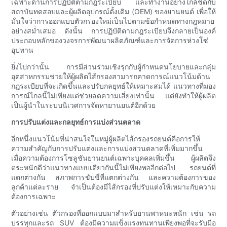
เฉพาะด้านการปฏิบัติตามกฎระเบียบ และทำงานอย่างใกล้ชิดกับ
สถาบันทดสอบและผู้ผลิตอุปกรณ์ดั้งเดิม (OEM) ของยานยนต์ เพื่อให้
มั่นใจว่าการออกแบบตัวกรองใหม่เป็นไปตามข้อกำหนดทางกฎหมาย
อย่างสม่ำเสมอ ดังนั้น การปฏิบัติตามกฎระเบียบจึงกลายเป็นองค์
ประกอบหลักของวงจรการพัฒนาผลิตภัณฑ์และการจัดการห่วงโซ่
อุปทาน
ยิ่งไปกว่านั้น การมีส่วนร่วมเชิงรุกกับผู้กำหนดนโยบายและกลุ่ม
อุตสาหกรรมช่วยให้ผู้ผลิตไส้กรองสามารถคาดการณ์แนวโน้มด้าน
กฎระเบียบที่จะเกิดขึ้นและปรับกลยุทธ์ให้เหมาะสมได้ แนวทางที่มอง
การณ์ไกลนี้ไม่เพียงแต่ช่วยลดความเสี่ยงเท่านั้น แต่ยังทำให้ผู้ผลิต
เป็นผู้นำในระบบนิเวศการจัดหายานยนต์อีกด้วย
การปรับแต่งและกลยุทธ์การแบ่งส่วนตลาด
อีกหนึ่งแนวโน้มที่น่าสนใจในหมู่ผู้ผลิตไส้กรองรถยนต์คือการให้
ความสำคัญกับการปรับแต่งและการแบ่งส่วนตลาดที่เพิ่มมากขึ้น
เมื่อความต้องการโซลูชันยานยนต์เฉพาะบุคคลเพิ่มขึ้น ผู้ผลิตจึง
ตระหนักดีว่าแนวทางแบบเดียวกันนี้ไม่เพียงพออีกต่อไป รถยนต์ที่
แตกต่างกัน สภาพการขับขี่ที่แตกต่างกัน และความต้องการของ
ลูกค้าแต่ละราย จำเป็นต้องมีไส้กรองที่ปรับแต่งให้เหมาะกับความ
ต้องการเฉพาะ
ตัวอย่างเช่น ตัวกรองที่ออกแบบมาสำหรับยานพาหนะหนัก เช่น รถ
บรรทุกและรถ SUV ต้องมีความแข็งแรงทนทานเพียงพอที่จะรับมือ