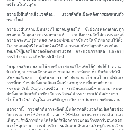
บริโภคในปัจจุบัน
ความยั่งยืนด้านสิ่งแวดล้อม: แรงผลักดันเบื้องหลังการออกแบบตัว
กรองใหม่
ความยั่งยืนกลายเป็นพลังที่ไม่อาจปฏิเสธได้ ซึ่งมีอิทธิพลต่อเกือบทุก
ภาคส่วนในอุตสาหกรรมยานยนต์ รวมถึงการผลิตไส้กรองรถยนต์
ความตระหนักรู้ด้านสิ่งแวดล้อมที่เพิ่มมากขึ้นทั่วโลกได้ผลักดันให้ทั้ง
รัฐบาลและผู้บริโภคเรียกร้องให้มีแนวทางแก้ไขปัญหาสิ่งแวดล้อม
ส่งผลให้ผู้ผลิตไส้กรองต้องทบทวนวัสดุ กระบวนการผลิต และอายุ
การใช้งานของผลิตภัณฑ์เสียใหม่
วัสดุกรองที่ย่อยสลายได้ทางชีวภาพและรีไซเคิลได้กำลังได้รับความ
นิยมในฐานะทางเลือกทดแทนวัสดุสังเคราะห์แบบดั้งเดิมที่มักก่อให้
เกิดขยะฝังกลบ ผู้ผลิตหลายรายกำลังทดลองใช้เส้นใยจากพืชและ
กาวที่เป็นมิตรต่อสิ่งแวดล้อมเพื่อสร้างวัสดุกรองที่สลายตัวตาม
ธรรมชาติเมื่อสิ้นสุดวงจรชีวิต การเปลี่ยนแปลงนี้ช่วยลดผลกระทบ
ต่อสิ่งแวดล้อมที่เกี่ยวข้องกับการกำจัดไส้กรองรถยนต์ได้อย่างมาก
ซึ่งเป็นปัจจัยสำคัญในตลาดที่มีกฎระเบียบการจัดการขยะที่เข้มงวด
นอกจากนี้ การผลักดันการผลิตที่เป็นมิตรต่อสิ่งแวดล้อมยังเกี่ยวข้อง
กับการลดการใช้สารเคมี ลดการใช้พลังงานระหว่างการผลิต และ
เพิ่มประสิทธิภาพด้านโลจิสติกส์เพื่อลดการปล่อยก๊าซคาร์บอนตลอด
ห่วงโซ่อุปทาน การนำหลักการผลิตแบบลีนและเศรษฐกิจหมุนเวียน