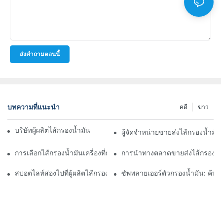
ส่งคำถามตอนนี้
บทความที่แนะนำ
คดี
ข่าว
บริษัทผู้ผลิตไส้กรองน้ำมันชั้นนำ: ภาพรวมที่ครอบคลุม
ผู้จัดจำหน่ายขายส่งไส้กรองน้ำมั
การเลือกไส้กรองน้ำมันเครื่องที่ถูกต้องสำหรับรุ่นรถของคุณ: ข้อควรพิ
การนำทางตลาดขายส่งไส้กรองน้ำ
สปอตไลท์ส่องไปที่ผู้ผลิตไส้กรองน้ำมันชั้นนำและนวัตกรรมของพวกเข
ซัพพลายเออร์ตัวกรองน้ำมัน: ค้