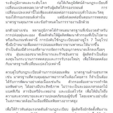
ระดับภูมิภาคและระดับโลก ก่อให้เกิดภูมิทัศน์ด้านกฎระเบียบที่
เปลี่ยนแปลงตลอดเวลาสำหรับผู้ผลิตไส้กรองรถยนต์ การ
เปลี่ยนแปลงเหล่านี้ไม่เพียงแต่ส่งผลต่อการออกแบบทั่วไปและวัสดุ
ของไส้กรองรถยนต์เท่านั้น แต่ยังส่งผลต่อขั้นตอนการทดสอบ
มาตรฐานคุณภาพ และข้อกำหนดในการรายงานอีกด้วย
ยกตัวอย่างเช่น หลายภูมิภาคได้กำหนดมาตรฐานที่เข้มงวดสำหรับ
การปล่อยฝุ่นละออง ซึ่งผลักดันให้ผู้ผลิตพัฒนาตัวกรองที่เป็นไปตาม
หรือเกินเกณฑ์เหล่านี้ การบังคับใช้กฎระเบียบอย่างยูโร 7 ในยุโรป
ซึ่งมีเป้าหมายเพื่อลดการปล่อยมลพิษจากยานพาหนะให้มากขึ้น
จำเป็นต้องมีตัวกรองที่สามารถจัดการกับอนุภาคขนาดเล็กลงเรื่อยๆ
เช่น ฝุ่นละอองขนาดเล็กมากและก๊าซอันตราย ผู้ผลิตจำเป็นต้อง
ลงทุนในกระบวนการทดสอบและการรับรองใหม่ๆ เพื่อให้สอดคล้อง
กับมาตรฐานที่เปลี่ยนแปลงไปเหล่านี้
ควบคู่ไปกับกฎระเบียบด้านการปล่อยมลพิษ มาตรฐานด้านสุขภาพ
เช่น มาตรฐานที่ควบคุมคุณภาพอากาศในห้องโดยสาร ก็จำเป็นต้อง
ได้รับการพัฒนาอย่างต่อเนื่องเช่นกัน ตัวกรองต้องสามารถกำจัด
มลพิษต่างๆ ได้อย่างมีประสิทธิภาพ ไม่ว่าจะเป็นละอองเกสรดอกไม้
แบคทีเรีย สารอินทรีย์ระเหยง่าย และแม้แต่ไวรัส เพื่อให้มั่นใจถึง
ความสะดวกสบายและความปลอดภัยของผู้ขับขี่ โดยเฉพาะอย่างยิ่ง
ในสภาพแวดล้อมในเมืองที่มีมลพิษทางอากาศสูง
เพื่อให้ก้าวทันต่อแรงกดดันด้านกฎระเบียบ ผู้ผลิตจึงมักจัดตั้งทีมงาน