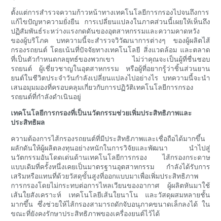
ตั้งแต่การสำรวจความก้าวหน้าทางเทคโนโลยีการกรองไปจนถึงการ
แก้ไขปัญหาความยั่งยืน การเปลี่ยนแปลงในภาคส่วนนี้เผยให้เห็นถึง
ปฏิสัมพันธ์ระหว่างแรงกดดันของอุตสาหกรรมและความคาดหวัง
ของผู้บริโภค บทความนี้จะสำรวจวิวัฒนาการต่างๆ ของผู้ผลิตไส้
กรองรถยนต์ โดยเน้นที่ปัจจัยทางเทคโนโลยี สิ่งแวดล้อม และตลาด
ที่เป็นตัวกำหนดกลยุทธ์ของพวกเขา ไม่ว่าคุณจะเป็นผู้ที่ชื่นชอบ
รถยนต์ ผู้เชี่ยวชาญในอุตสาหกรรม หรือผู้ที่อยากรู้ว่าชิ้นส่วนยาน
ยนต์ในชีวิตประจำวันกำลังเปลี่ยนแปลงไปอย่างไร บทความนี้จะนำ
เสนอมุมมองที่ครอบคลุมเกี่ยวกับการปฏิวัติเทคโนโลยีการกรอง
รถยนต์ที่กำลังดำเนินอยู่
เทคโนโลยีการกรองที่เป็นนวัตกรรมช่วยเพิ่มประสิทธิภาพและ
ประสิทธิผล
ความต้องการไส้กรองรถยนต์ที่มีประสิทธิภาพและเชื่อถือได้มากขึ้น
ผลักดันให้ผู้ผลิตลงทุนอย่างหนักในการวิจัยและพัฒนา นำไปสู่
นวัตกรรมอันโดดเด่นด้านเทคโนโลยีการกรอง ไส้กรองกระดาษ
แบบเดิมที่ครั้งหนึ่งเคยเป็นมาตรฐานอุตสาหกรรม กำลังได้รับการ
เสริมหรือแทนที่ด้วยวัสดุขั้นสูงที่ออกแบบมาเพื่อเพิ่มประสิทธิภาพ
การกรองโดยไม่กระทบต่อการไหลเวียนของอากาศ ผู้ผลิตหันมาใช้
เส้นใยสังเคราะห์ เทคโนโลยีเส้นใยนาโน และวัสดุผสมหลายชั้น
มากขึ้น ซึ่งช่วยให้ไส้กรองสามารถดักจับอนุภาคขนาดเล็กลงได้ ใน
ขณะที่ยังคงรักษาประสิทธิภาพของเครื่องยนต์ไว้ได้