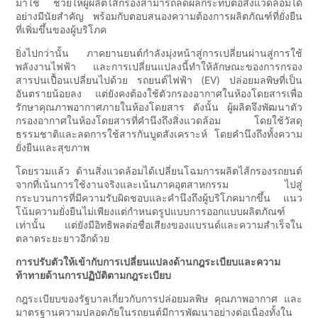
มาใช้ ช่วยให้ผู้ผลิตไส้กรองสามารถลดผลกระทบต่อสิ่งแวดล้อมได้
อย่างมีนัยสำคัญ พร้อมกับตอบสนองความต้องการผลิตภัณฑ์ที่ยั่งยืน
ที่เพิ่มขึ้นของผู้บริโภค
ยิ่งไปกว่านั้น ภาคยานยนต์กำลังมุ่งหน้าสู่การเปลี่ยนผ่านสู่การใช้
พลังงานไฟฟ้า และการเปลี่ยนแปลงนี้ทำให้ลักษณะของการกรอง
สารปนเปื้อนเปลี่ยนไปด้วย รถยนต์ไฟฟ้า (EV) ปล่อยมลพิษที่เป็น
อันตรายน้อยลง แต่ยังคงต้องใช้ตัวกรองอากาศในห้องโดยสารเพื่อ
รักษาคุณภาพอากาศภายในห้องโดยสาร ดังนั้น ผู้ผลิตจึงพัฒนาตัว
กรองอากาศในห้องโดยสารที่คำนึงถึงสิ่งแวดล้อม โดยใช้วัสดุ
ธรรมชาติและลดการใช้สารกันบูดสังเคราะห์ โดยคำนึงถึงทั้งความ
ยั่งยืนและสุขภาพ
โดยรวมแล้ว ด้านสิ่งแวดล้อมได้เปลี่ยนโฉมการผลิตไส้กรองรถยนต์
จากที่เน้นการใช้งานจริงและเน้นภาคอุตสาหกรรม ไปสู่
กระบวนการที่มีความรับผิดชอบและคำนึงถึงผู้บริโภคมากขึ้น แนว
โน้มความยั่งยืนไม่เพียงแต่กำหนดรูปแบบการออกแบบผลิตภัณฑ์
เท่านั้น แต่ยังมีอิทธิพลต่อชื่อเสียงของแบรนด์และความสำเร็จใน
ตลาดระยะยาวอีกด้วย
การปรับตัวให้เข้ากับการเปลี่ยนแปลงด้านกฎระเบียบและความ
ท้าทายด้านการปฏิบัติตามกฎระเบียบ
กฎระเบียบของรัฐบาลเกี่ยวกับการปล่อยมลพิษ คุณภาพอากาศ และ
มาตรฐานความปลอดภัยในรถยนต์มีการพัฒนาอย่างต่อเนื่องทั้งใน