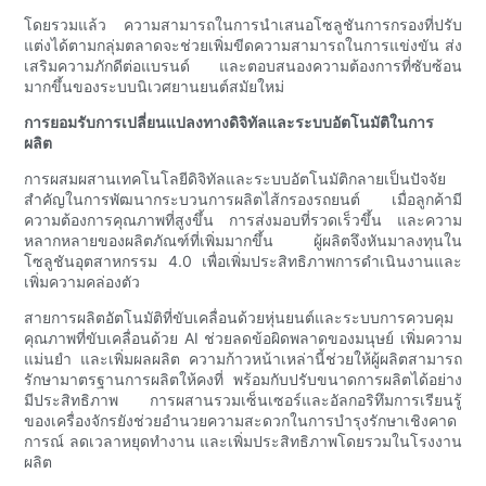
โดยรวมแล้ว ความสามารถในการนำเสนอโซลูชันการกรองที่ปรับ
แต่งได้ตามกลุ่มตลาดจะช่วยเพิ่มขีดความสามารถในการแข่งขัน ส่ง
เสริมความภักดีต่อแบรนด์ และตอบสนองความต้องการที่ซับซ้อน
มากขึ้นของระบบนิเวศยานยนต์สมัยใหม่
การยอมรับการเปลี่ยนแปลงทางดิจิทัลและระบบอัตโนมัติในการ
ผลิต
การผสมผสานเทคโนโลยีดิจิทัลและระบบอัตโนมัติกลายเป็นปัจจัย
สำคัญในการพัฒนากระบวนการผลิตไส้กรองรถยนต์ เมื่อลูกค้ามี
ความต้องการคุณภาพที่สูงขึ้น การส่งมอบที่รวดเร็วขึ้น และความ
หลากหลายของผลิตภัณฑ์ที่เพิ่มมากขึ้น ผู้ผลิตจึงหันมาลงทุนใน
โซลูชันอุตสาหกรรม 4.0 เพื่อเพิ่มประสิทธิภาพการดำเนินงานและ
เพิ่มความคล่องตัว
สายการผลิตอัตโนมัติที่ขับเคลื่อนด้วยหุ่นยนต์และระบบการควบคุม
คุณภาพที่ขับเคลื่อนด้วย AI ช่วยลดข้อผิดพลาดของมนุษย์ เพิ่มความ
แม่นยำ และเพิ่มผลผลิต ความก้าวหน้าเหล่านี้ช่วยให้ผู้ผลิตสามารถ
รักษามาตรฐานการผลิตให้คงที่ พร้อมกับปรับขนาดการผลิตได้อย่าง
มีประสิทธิภาพ การผสานรวมเซ็นเซอร์และอัลกอริทึมการเรียนรู้
ของเครื่องจักรยังช่วยอำนวยความสะดวกในการบำรุงรักษาเชิงคาด
การณ์ ลดเวลาหยุดทำงาน และเพิ่มประสิทธิภาพโดยรวมในโรงงาน
ผลิต