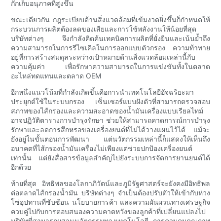
กักเก็บอนุภาคที่สูงขึ้น
ขณะเดียวกัน กฎระเบียบด้านสิ่งแวดล้อมที่เข้มงวดยิ่งขึ้นก็กำหนดให้
กระบวนการผลิตต้องลดของเสียและการใช้พลังงานให้น้อยที่สุด
บริษัทต่างๆ จึงกำลังคิดค้นเทคนิคการผลิตที่ยั่งยืนและเน้นย้ำถึง
ความสามารถในการรีไซเคิลในการออกแบบตัวกรอง ความท้าทาย
อยู่ที่การสร้างสมดุลระหว่างเป้าหมายด้านสิ่งแวดล้อมเหล่านี้กับ
ความคุ้มค่า เพื่อรักษาความสามารถในการแข่งขันทั้งในตลาด
อะไหล่ทดแทนและตลาด OEM
อีกหนึ่งแนวโน้มที่กำลังเกิดขึ้นคือการนำเทคโนโลยีอัจฉริยะมา
ประยุกต์ใช้ในระบบกรอง เซ็นเซอร์แบบฝังตัวที่สามารถตรวจสอบ
สภาพของไส้กรองและความสะอาดของน้ำมันเครื่องแบบเรียลไทม์
อาจปฏิวัติตารางการบำรุงรักษา ช่วยให้สามารถคาดการณ์การบำรุง
รักษาและลดการสึกหรอของเครื่องยนต์ที่ไม่ได้วางแผนไว้ได้ แม้จะ
ยังอยู่ในขั้นตอนการพัฒนา แต่นวัตกรรมเหล่านี้ก็แสดงให้เห็นถึง
อนาคตที่ไส้กรองน้ำมันเครื่องไม่เพียงแต่ช่วยปกป้องเครื่องยนต์
เท่านั้น แต่ยังสื่อสารข้อมูลสำคัญไปยังระบบการจัดการยานยนต์ได้
อีกด้วย
ท้ายที่สุด อิทธิพลของโลกาภิวัตน์และภูมิรัฐศาสตร์จะยังคงมีอิทธิพล
ต่อตลาดไส้กรองน้ำมัน บริษัทต่างๆ จำเป็นต้องปรับตัวให้เข้ากับห่วง
โซ่อุปทานที่ซับซ้อน นโยบายการค้า และความผันผวนทางเศรษฐกิจ
ควบคู่ไปกับการตอบสนองความคาดหวังของลูกค้าที่เปลี่ยนแปลงไป
บริษัทที่สามารถผสานนวัตกรรมทางเทคโนโลยี การควบคุมคุณภาพ