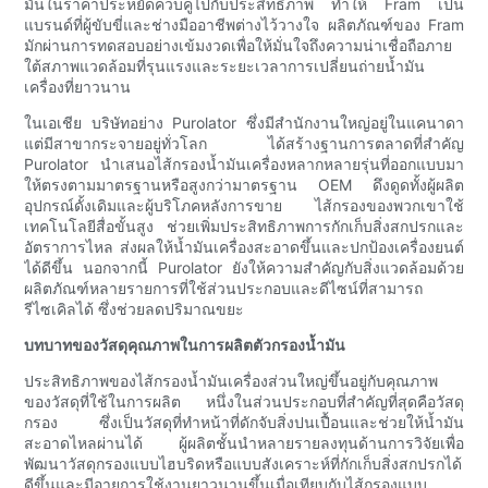
มั่นในราคาประหยัดควบคู่ไปกับประสิทธิภาพ ทำให้ Fram เป็น
แบรนด์ที่ผู้ขับขี่และช่างมืออาชีพต่างไว้วางใจ ผลิตภัณฑ์ของ Fram
มักผ่านการทดสอบอย่างเข้มงวดเพื่อให้มั่นใจถึงความน่าเชื่อถือภาย
ใต้สภาพแวดล้อมที่รุนแรงและระยะเวลาการเปลี่ยนถ่ายน้ำมัน
เครื่องที่ยาวนาน
ในเอเชีย บริษัทอย่าง Purolator ซึ่งมีสำนักงานใหญ่อยู่ในแคนาดา
แต่มีสาขากระจายอยู่ทั่วโลก ได้สร้างฐานการตลาดที่สำคัญ
Purolator นำเสนอไส้กรองน้ำมันเครื่องหลากหลายรุ่นที่ออกแบบมา
ให้ตรงตามมาตรฐานหรือสูงกว่ามาตรฐาน OEM ดึงดูดทั้งผู้ผลิต
อุปกรณ์ดั้งเดิมและผู้บริโภคหลังการขาย ไส้กรองของพวกเขาใช้
เทคโนโลยีสื่อขั้นสูง ช่วยเพิ่มประสิทธิภาพการกักเก็บสิ่งสกปรกและ
อัตราการไหล ส่งผลให้น้ำมันเครื่องสะอาดขึ้นและปกป้องเครื่องยนต์
ได้ดีขึ้น นอกจากนี้ Purolator ยังให้ความสำคัญกับสิ่งแวดล้อมด้วย
ผลิตภัณฑ์หลายรายการที่ใช้ส่วนประกอบและดีไซน์ที่สามารถ
รีไซเคิลได้ ซึ่งช่วยลดปริมาณขยะ
บทบาทของวัสดุคุณภาพในการผลิตตัวกรองน้ำมัน
ประสิทธิภาพของไส้กรองน้ำมันเครื่องส่วนใหญ่ขึ้นอยู่กับคุณภาพ
ของวัสดุที่ใช้ในการผลิต หนึ่งในส่วนประกอบที่สำคัญที่สุดคือวัสดุ
กรอง ซึ่งเป็นวัสดุที่ทำหน้าที่ดักจับสิ่งปนเปื้อนและช่วยให้น้ำมัน
สะอาดไหลผ่านได้ ผู้ผลิตชั้นนำหลายรายลงทุนด้านการวิจัยเพื่อ
พัฒนาวัสดุกรองแบบไฮบริดหรือแบบสังเคราะห์ที่กักเก็บสิ่งสกปรกได้
ดีขึ้นและมีอายุการใช้งานยาวนานขึ้นเมื่อเทียบกับไส้กรองแบบ