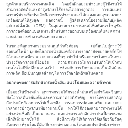
ลูกค้าและบริการทางเทคนิค โดยจัดฝึกอบรมช่างและผู้ใช้งานให้
สามารถติดตั้งและบำรุงรักษาไส้กรองได้อย่างถูกต้อง การเผยแพร่
ความรู้ช่วยเพิ่มประสิทธิภาพการทำงานของไส้กรองและสุขภาพของ
เครื่องยนต์ให้สูงสุด นอกจากนี้ ผู้ผลิตเหล่านี้ยังร่วมมือกับผู้ผลิต
อุปกรณ์ดั้งเดิม (OEM) ในอุตสาหกรรมยานยนต์เพื่อพัฒนาโซลูชัน
การกรองที่ออกแบบเฉพาะสำหรับการออกแบบเครื่องยนต์และสภาพ
แวดล้อมการทำงานที่เฉพาะเจาะจง
ในขณะที่อุตสาหกรรมยานยนต์กำลังค่อยๆ เปลี่ยนไปสู่การใช้
รถยนต์ไฟฟ้า ผู้ผลิตไส้กรองน้ำมันเครื่องบางรายกำลังขยายพอร์ตโฟ
ลิโอของตนเพื่อรวมระบบกรองอื่นๆ เข้าไป หรือมองหาโอกาสในการ
บำรุงรักษารถยนต์ไฮบริด ความสามารถในการปรับตัวให้เข้ากับ
เทคโนโลยีที่เปลี่ยนแปลงไป พร้อมกับการรักษาความเป็นเลิศด้าน
การผลิต ถือเป็นกุญแจสำคัญในการรักษาอิทธิพลในตลาด
อนาคตของการผลิตตัวกรองน้ำมัน: แนวโน้มและความท้าทาย
เมื่อมองไปข้างหน้า อุตสาหกรรมไส้กรองน้ำมันเครื่องกำลังเผชิญกับ
ทั้งโอกาสที่น่าตื่นเต้นและความท้าทายที่สำคัญ การให้ความสำคัญ
กับประสิทธิภาพการใช้เชื้อเพลิง การลดการปล่อยมลพิษ และระยะ
เวลาการบำรุงรักษาที่ยาวนานขึ้น ทำให้ไส้กรองสามารถทำงานได้
อย่างน่าเชื่อถือเป็นเวลานาน และสามารถดักจับสารปนเปื้อนขนาด
เล็กที่เพิ่มมากขึ้นได้ สิ่งนี้กระตุ้นให้เกิดการวิจัยเกี่ยวกับวัสดุ
สังเคราะห์รุ่นใหม่ที่มีเสถียรภาพทางความร้อนและประสิทธิภาพการ