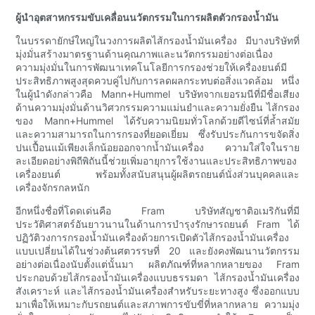
ผู้นำอุตสาหกรรมขับเคลื่อนนวัตกรรมในการผลิตตัวกรองน้ำมัน
ในบรรดายักษ์ใหญ่ในวงการผลิตไส้กรองน้ำมันเครื่อง มีบางบริษัทที่
มุ่งมั่นสร้างมาตรฐานด้านคุณภาพและนวัตกรรมอย่างต่อเนื่อง
ความมุ่งมั่นในการพัฒนาเทคโนโลยีการกรองช่วยให้เครื่องยนต์มี
ประสิทธิภาพสูงสุดควบคู่ไปกับการลดผลกระทบต่อสิ่งแวดล้อม หนึ่ง
ในผู้นำดังกล่าวคือ Mann+Hummel บริษัทจากเยอรมนีที่มีชื่อเสียง
ด้านความมุ่งมั่นด้านวิศวกรรมความแม่นยำและความยั่งยืน ไส้กรอง
ของ Mann+Hummel ได้รับความนิยมทั่วโลกด้วยดีไซน์ที่ล้ำสมัย
และความสามารถในการกรองที่ยอดเยี่ยม ซึ่งรับประกันการขจัดสิ่ง
ปนเปื้อนแม้เพียงเล็กน้อยออกจากน้ำมันเครื่อง ความใส่ใจในราย
ละเอียดอย่างพิถีพิถันนี้ช่วยเพิ่มอายุการใช้งานและประสิทธิภาพของ
เครื่องยนต์ พร้อมทั้งสนับสนุนผู้ผลิตรถยนต์นั่งส่วนบุคคลและ
เครื่องจักรกลหนัก
อีกหนึ่งชื่อที่โดดเด่นคือ Fram บริษัทสัญชาติอเมริกันที่มี
ประวัติศาสตร์อันยาวนานในด้านการบำรุงรักษารถยนต์ Fram ได้
ปฏิวัติวงการกรองน้ำมันเครื่องด้วยการเปิดตัวไส้กรองน้ำมันเครื่อง
แบบเปลี่ยนได้ในช่วงต้นศตวรรษที่ 20 และยังคงพัฒนานวัตกรรม
อย่างต่อเนื่องนับตั้งแต่นั้นมา ผลิตภัณฑ์ที่หลากหลายของ Fram
ประกอบด้วยไส้กรองน้ำมันเครื่องแบบธรรมดา ไส้กรองน้ำมันเครื่อง
สังเคราะห์ และไส้กรองน้ำมันเครื่องสำหรับระยะทางสูง ซึ่งออกแบบ
มาเพื่อให้เหมาะกับรถยนต์และสภาพการขับขี่ที่หลากหลาย ความมุ่ง