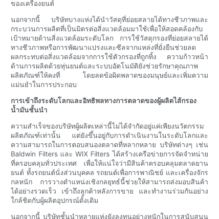
ของเครื่องยนต์
นอกจากนี้ บริษัทบางแห่งได้นำวัสดุที่ย่อยสลายได้ทางชีวภาพและ
กระบวนการผลิตที่เป็นมิตรต่อสิ่งแวดล้อมมาใช้เพื่อให้สอดคล้องกับ
เป้าหมายด้านสิ่งแวดล้อมระดับโลก การใช้วัสดุกรองที่ย่อยสลายได้
ทางชีวภาพหรือการพัฒนาแปรงและซีลจากแหล่งที่ยั่งยืนช่วยลด
ผลกระทบต่อสิ่งแวดล้อมจากการใช้ตัวกรองที่ถูกทิ้ง ความก้าวหน้า
ด้านการผลิตด้วยหุ่นยนต์และระบบอัตโนมัติยังช่วยรักษาคุณภาพ
ผลิตภัณฑ์ให้คงที่ โดยลดข้อผิดพลาดของมนุษย์และเพิ่มความ
แม่นยำในการประกอบ
การเข้าถึงระดับโลกและอิทธิพลทางการตลาดของผู้ผลิตไส้กรอง
น้ำมันชั้นนำ
ความสำเร็จของบริษัทผู้ผลิตเหล่านี้ไม่ได้จำกัดอยู่แค่เพียงนวัตกรรม
ผลิตภัณฑ์เท่านั้น แต่ยังขึ้นอยู่กับการดำเนินงานในระดับโลกและ
ความสามารถในการตอบสนองตลาดที่หลากหลาย บริษัทต่างๆ เช่น
Baldwin Filters และ WIX Filters ได้สร้างเครือข่ายการจัดจำหน่าย
ที่ครอบคลุมทั่วประเทศ เพื่อให้แน่ใจว่ามีสินค้าครอบคลุมตลาดยาน
ยนต์ ทั้งรถยนต์นั่งส่วนบุคคล รถยนต์เพื่อการพาณิชย์ และเครื่องจักร
กลหนัก การวางตำแหน่งเชิงกลยุทธ์นี้ช่วยให้สามารถส่งมอบสินค้า
ได้อย่างรวดเร็ว เข้าถึงลูกค้าหลังการขาย และทำงานร่วมกันอย่าง
ใกล้ชิดกับผู้ผลิตอุปกรณ์ดั้งเดิม
นอกจากนี้ บริษัทชั้นนำหลายแห่งยังลงทุนอย่างหนักในการสนับสนุน