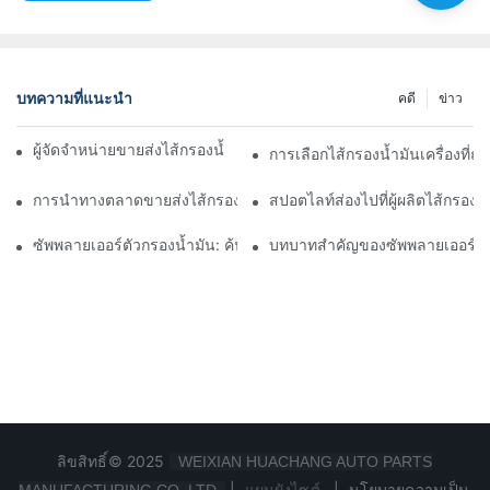
บทความที่แนะนำ
คดี
ข่าว
ผู้จัดจำหน่ายขายส่งไส้กรองน้ำมันชั้นนำ: จะไว้วางใจใครได้?
การเลือกไส้กรองน้ำมันเครื่องที่
การนำทางตลาดขายส่งไส้กรองน้ำมัน: เคล็ดลับและเทคนิค
สปอตไลท์ส่องไปที่ผู้ผลิตไส้กรอ
ซัพพลายเออร์ตัวกรองน้ำมัน: ค้นหาผลิตภัณฑ์คุณภาพสำหรับธุรกิจขอ
บทบาทสำคัญของซัพพลายเออร์ไส
ลิขสิทธิ์© 2025
WEIXIAN HUACHANG AUTO PARTS
|
แผนผังไซต์
|
นโยบายความเป็น