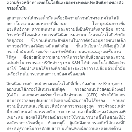
ความก้าวหน้าทางเทคโนโลยีและผลกระทบต่อประสิทธิภาพของตัว
กรองน้ำมัน
อุตสาหกรรมไส้กรองน้ำมันเครื่องมีความก้าวหน้าทางเทคโนโลยี
อย่างโดดเด่นตลอดหลายปีที่ผ่านมา โดยมุ่งเน้นการเพิ่ม
ประสิทธิภาพ ความทนทาน และความยั่งยืนด้านสิ่งแวดล้อม ความ
ก้าวหน้าที่โดดเด่นประการหนึ่งคือการผสานนาโนเทคโนโลยีเข้ากับ
วัสดุกรอง ซึ่งช่วยเพิ่มประสิทธิภาพในการดักจับอนุภาคขนาดเล็ก
มากของไส้กรองได้อย่างมีนัยสำคัญ ชั้นเส้นใยนาโนที่ฝังอยู่ในไส้
กรองน้ำมันเครื่องจะสร้างเมทริกซ์ที่มีความหนาแน่นสูงแต่ซึมผ่าน
ได้สูง ซึ่งช่วยเพิ่มความสามารถในการกักเก็บสิ่งสกปรกและความ
แม่นยำในการกรอง บริษัทต่างๆ เช่น K&N ได้นำเทคโนโลยีดังกล่าว
มาใช้ โดยนำเสนอไส้กรองที่ช่วยยืดระยะเวลาการเปลี่ยนถ่ายน้ำมัน
เครื่องโดยไม่กระทบต่อการปกป้องเครื่องยนต์
อีกหนึ่งความก้าวหน้าทางเทคโนโลยีที่เกี่ยวข้องกับการปรับปรุงการ
ออกแบบไส้กรองให้เหมาะสมที่สุด การออกแบบด้วยคอมพิวเตอร์
(CAD) และพลศาสตร์ของไหลเชิงคำนวณ (CFD) ช่วยให้วิศวกร
สามารถจำลองรูปแบบการไหลของน้ำมันภายในไส้กรอง ช่วยลด
ความปั่นป่วนและเพิ่มประสิทธิภาพการกรองสูงสุด การจำลองเหล่า
นี้ช่วยกำหนดจำนวนรอยจีบ ระยะห่าง และพื้นที่ผิวของวัสดุกรองที่
เหมาะสม ส่งผลให้ไส้กรองมีอายุการใช้งานยาวนานขึ้นในขณะที่ยัง
คงอัตราการไหลที่สูง ด้วยเหตุนี้ ผู้ผลิตจึงสามารถผลิตไส้กรองที่มี
ประสิทธิภาพในการดักจับสารปนเปื้อนที่เหนือกว่าและลดแรงต้าน