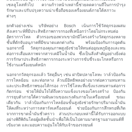
เซลลูโลสทั่วไป ความก้าวหน้าเหล่านี้ช่วยลดความถี่ในการบำรุง
รักษาและปรับปรุงความน่าเชื่อถือของเครื่องยนต์ภายใต้สภาวะ
ต่างๆ
ยกตัวอย่างเช่น บริษัทอย่าง Bosch เน้นการใช้วัสดุกรองผสม
สังเคราะห์ที่มีประสิทธิภาพการกรองที่เหนือกว่าโดยไม่กระทบต่อ
อัตราการไหล ตัวกรองของพวกเขามักมีโครงสร้างวัสดุกรองหลาย
ชั้นที่ดักจับอนุภาคที่มีขนาดแตกต่างกัน พร้อมป้องกันการอุดตัน
นอกจากนี้ วัสดุกรองคุณภาพสูงยังช่วยให้ทนต่ออุณหภูมิสูงและทน
ต่อการเสื่อมสภาพจากสารเคมีในน้ำมัน ซึ่งเป็นสิ่งสำคัญอย่างยิ่งต่อ
การรักษาประสิทธิภาพการกรองระหว่างการขับขี่ระยะไกลหรือการ
ใช้งานเครื่องยนต์หนัก
นอกจากวัสดุกรองแล้ว วัสดุอื่นๆ เช่น ฝาปิดปลายโลหะ วาล์วป้องกัน
การไหลย้อน และท่อกลาง ล้วนมีอิทธิพลอย่างมากต่อความทนทาน
และประสิทธิภาพของไส้กรอง การใช้โลหะที่แข็งแรงทนทานต่อการ
กัดกร่อน ช่วยให้มั่นใจได้ถึงความแข็งแรงของโครงสร้าง ป้องกัน
การยุบตัวภายใต้ความผันผวนของแรงดันภายในเครื่องยนต์ ขณะ
เดียวกัน วาล์วป้องกันการไหลย้อนขั้นสูงยังช่วยรักษาปริมาณน้ำมัน
ให้คงที่ระหว่างการสตาร์ทเครื่องยนต์ ช่วยป้องกันการสึกหรอที่เกิด
จากการขาดน้ำมันชั่วคราว ส่วนประกอบเหล่านี้ได้รับการออกแบบ
อย่างพิถีพิถันโดยผู้ผลิตชั้นนำเพื่อให้เป็นไปตามมาตรฐานยานยนต์ที่
เข้มงวด และมอบความอุ่นใจให้กับเจ้าของรถยนต์