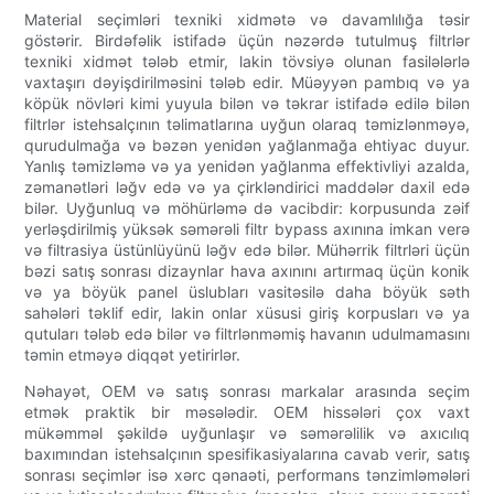
Material seçimləri texniki xidmətə və davamlılığa təsir
göstərir. Birdəfəlik istifadə üçün nəzərdə tutulmuş filtrlər
texniki xidmət tələb etmir, lakin tövsiyə olunan fasilələrlə
vaxtaşırı dəyişdirilməsini tələb edir. Müəyyən pambıq və ya
köpük növləri kimi yuyula bilən və təkrar istifadə edilə bilən
filtrlər istehsalçının təlimatlarına uyğun olaraq təmizlənməyə,
qurudulmağa və bəzən yenidən yağlanmağa ehtiyac duyur.
Yanlış təmizləmə və ya yenidən yağlanma effektivliyi azalda,
zəmanətləri ləğv edə və ya çirkləndirici maddələr daxil edə
bilər. Uyğunluq və möhürləmə də vacibdir: korpusunda zəif
yerləşdirilmiş yüksək səmərəli filtr bypass axınına imkan verə
və filtrasiya üstünlüyünü ləğv edə bilər. Mühərrik filtrləri üçün
bəzi satış sonrası dizaynlar hava axınını artırmaq üçün konik
və ya böyük panel üslubları vasitəsilə daha böyük səth
sahələri təklif edir, lakin onlar xüsusi giriş korpusları və ya
qutuları tələb edə bilər və filtrlənməmiş havanın udulmamasını
təmin etməyə diqqət yetirirlər.
Nəhayət, OEM və satış sonrası markalar arasında seçim
etmək praktik bir məsələdir. OEM hissələri çox vaxt
mükəmməl şəkildə uyğunlaşır və səmərəlilik və axıcılıq
baxımından istehsalçının spesifikasiyalarına cavab verir, satış
sonrası seçimlər isə xərc qənaəti, performans tənzimləmələri