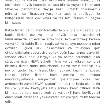
yolsuzluq və yüksək tozlu mühitlərdə istifadə olunur, çünki
onlar daha böyük həcmdə toz tuta bilir və yuyula bilir; onların
filtrasiya performansı dəyişə bilər. Sintetik toxunmamış
mühitlər incə filtrasiyanı yaxşı toz saxlama qabiliyyəti ilə
birləşdirərək daha çox yayılır və tez-tez uzunömürlü seçim
kimi satılır.
Kabin filtrləri də müxtəlif formatlarda olur. Standart kağız tipli
kabin filtrləri toz və daha böyük hava hissəciklərini
təmizləməkdə iqtisadi və effektivdir. Aktivləşdirilmiş karbon
və ya kömür kabin filtrləri nəqliyyat və sənaye mənbələrindən
qoxuları, uçucu üzvi birləşmələri və müəyyən qaz
çirkləndiricilərini adsorbsiya etmək üçün hazırlanmış əlavə bir
təbəqə əlavə edir. Allergiya və ya astma narahatlığı olan
sürücülər üçün HEPA etiketli filtrlər və ya yüksək səmərəli
hissəcik filtrləri daha incə hissəcik tutma təmin edir və 0,3
mikron qədər kiçik hissəciklərin yüksək faizini təmizləyir.
Həqiqi HEPA filtrləri hava axınına və məkan
məhdudiyyətlərinə müqavimət göstərdiyinə görə hər
avtomobilin zavod HVAC sistemində nadir hallarda olur, lakin
bir çox yüksək keyfiyyətli satış sonrası kabin filtrləri HEPA
kimi standartlara cavab verir və ya daxili hava keyfiyyətini
əhəmiyyətli dərəcədə yaxşılaşdıran sıx çoxqatlı mühit təqdim
edir.