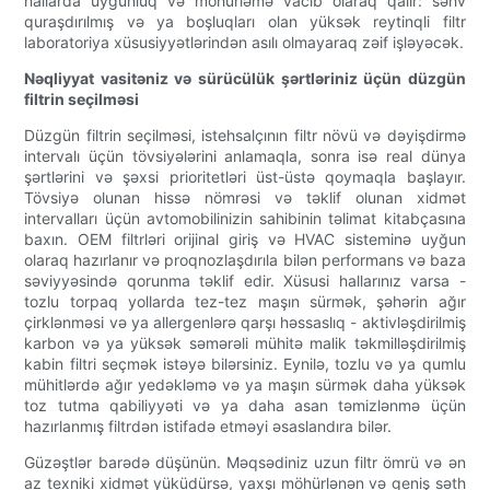
hallarda uyğunluq və möhürləmə vacib olaraq qalır: səhv
quraşdırılmış və ya boşluqları olan yüksək reytinqli filtr
laboratoriya xüsusiyyətlərindən asılı olmayaraq zəif işləyəcək.
Nəqliyyat vasitəniz və sürücülük şərtləriniz üçün düzgün
filtrin seçilməsi
Düzgün filtrin seçilməsi, istehsalçının filtr növü və dəyişdirmə
intervalı üçün tövsiyələrini anlamaqla, sonra isə real dünya
şərtlərini və şəxsi prioritetləri üst-üstə qoymaqla başlayır.
Tövsiyə olunan hissə nömrəsi və təklif olunan xidmət
intervalları üçün avtomobilinizin sahibinin təlimat kitabçasına
baxın. OEM filtrləri orijinal giriş və HVAC sisteminə uyğun
olaraq hazırlanır və proqnozlaşdırıla bilən performans və baza
səviyyəsində qorunma təklif edir. Xüsusi hallarınız varsa -
tozlu torpaq yollarda tez-tez maşın sürmək, şəhərin ağır
çirklənməsi və ya allergenlərə qarşı həssaslıq - aktivləşdirilmiş
karbon və ya yüksək səmərəli mühitə malik təkmilləşdirilmiş
kabin filtri seçmək istəyə bilərsiniz. Eynilə, tozlu və ya qumlu
mühitlərdə ağır yedəkləmə və ya maşın sürmək daha yüksək
toz tutma qabiliyyəti və ya daha asan təmizlənmə üçün
hazırlanmış filtrdən istifadə etməyi əsaslandıra bilər.
Güzəştlər barədə düşünün. Məqsədiniz uzun filtr ömrü və ən
az texniki xidmət yüküdürsə, yaxşı möhürlənən və geniş səth