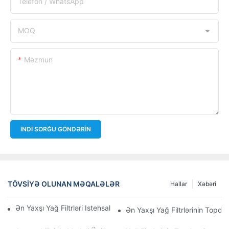
Telefon / WhatsApp
MOQ
Məzmun
İNDI SORĞU GÖNDƏRIN
TÖVSIYƏ OLUNAN MƏQALƏLƏR
Hallar
Xəbəri
Ən Yaxşı Yağ Filtrləri Istehsal Edən Şirkətlər: Hərtərəfli Baxış
Ən Yaxşı Yağ Filtrlərinin Topdan