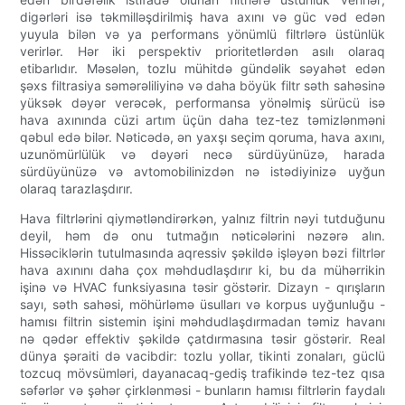
digərləri isə təkmilləşdirilmiş hava axını və güc vəd edən
yuyula bilən və ya performans yönümlü filtrlərə üstünlük
verirlər. Hər iki perspektiv prioritetlərdən asılı olaraq
etibarlıdır. Məsələn, tozlu mühitdə gündəlik səyahət edən
şəxs filtrasiya səmərəliliyinə və daha böyük filtr səth sahəsinə
yüksək dəyər verəcək, performansa yönəlmiş sürücü isə
hava axınında cüzi artım üçün daha tez-tez təmizlənməni
qəbul edə bilər. Nəticədə, ən yaxşı seçim qoruma, hava axını,
uzunömürlülük və dəyəri necə sürdüyünüzə, harada
sürdüyünüzə və avtomobilinizdən nə istədiyinizə uyğun
olaraq tarazlaşdırır.
Hava filtrlərini qiymətləndirərkən, yalnız filtrin nəyi tutduğunu
deyil, həm də onu tutmağın nəticələrini nəzərə alın.
Hissəciklərin tutulmasında aqressiv şəkildə işləyən bəzi filtrlər
hava axınını daha çox məhdudlaşdırır ki, bu da mühərrikin
işinə və HVAC funksiyasına təsir göstərir. Dizayn - qırışların
sayı, səth sahəsi, möhürləmə üsulları və korpus uyğunluğu -
hamısı filtrin sistemin işini məhdudlaşdırmadan təmiz havanı
nə qədər effektiv şəkildə çatdırmasına təsir göstərir. Real
dünya şəraiti də vacibdir: tozlu yollar, tikinti zonaları, güclü
tozcuq mövsümləri, dayanacaq-gediş trafikində tez-tez qısa
səfərlər və şəhər çirklənməsi - bunların hamısı filtrlərin faydalı