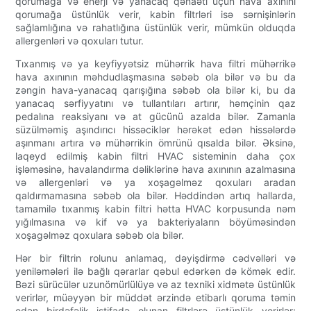
qorumağa və enerji və yanacaq qənaəti üçün hava axınını
qorumağa üstünlük verir, kabin filtrləri isə sərnişinlərin
sağlamlığına və rahatlığına üstünlük verir, mümkün olduqda
allergenləri və qoxuları tutur.
Tıxanmış və ya keyfiyyətsiz mühərrik hava filtri mühərrikə
hava axınının məhdudlaşmasına səbəb ola bilər və bu da
zəngin hava-yanacaq qarışığına səbəb ola bilər ki, bu da
yanacaq sərfiyyatını və tullantıları artırır, həmçinin qaz
pedalına reaksiyanı və at gücünü azalda bilər. Zamanla
süzülməmiş aşındırıcı hissəciklər hərəkət edən hissələrdə
aşınmanı artıra və mühərrikin ömrünü qısalda bilər. Əksinə,
laqeyd edilmiş kabin filtri HVAC sisteminin daha çox
işləməsinə, havalandırma dəliklərinə hava axınının azalmasına
və allergenləri və ya xoşagəlməz qoxuları aradan
qaldırmamasına səbəb ola bilər. Həddindən artıq hallarda,
tamamilə tıxanmış kabin filtri hətta HVAC korpusunda nəm
yığılmasına və kif və ya bakteriyaların böyüməsindən
xoşagəlməz qoxulara səbəb ola bilər.
Hər bir filtrin rolunu anlamaq, dəyişdirmə cədvəlləri və
yeniləmələri ilə bağlı qərarlar qəbul edərkən də kömək edir.
Bəzi sürücülər uzunömürlülüyə və az texniki xidmətə üstünlük
verirlər, müəyyən bir müddət ərzində etibarlı qoruma təmin
edən birdəfəlik istifadə olunan filtrlərə üstünlük verirlər;