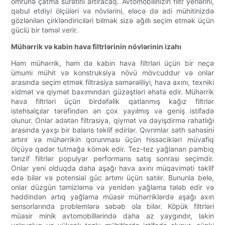
ömrünə çatma sürətini artıracaq. Avtomobilinizin filtr yerlərini,
qəbul etdiyi ölçüləri və növlərini, eləcə də adi mühitinizdə
gözlənilən çirkləndiriciləri bilmək sizə ağıllı seçim etmək üçün
güclü bir təməl verir.
Mühərrik və kabin hava filtrlərinin növlərinin izahı
Həm mühərrik, həm də kabin hava filtrləri üçün bir neçə
ümumi mühit və konstruksiya növü mövcuddur və onlar
arasında seçim etmək filtrasiya səmərəliliyi, hava axını, texniki
xidmət və qiymət baxımından güzəştləri əhatə edir. Mühərrik
hava filtrləri üçün birdəfəlik qatlanmış kağız filtrlər
istehsalçılar tərəfindən ən çox yayılmış və geniş istifadə
olunur. Onlar adətən filtrasiya, qiymət və dəyişdirmə rahatlığı
arasında yaxşı bir balans təklif edirlər. Qıvrımlar səth sahəsini
artırır və mühərrikin qorunması üçün hissəcikləri müvafiq
ölçüyə qədər tutmağa kömək edir. Tez-tez yağlanan pambıq
tənzif filtrlər populyar performans satış sonrası seçimdir.
Onlar yeni olduqda daha aşağı hava axını müqaviməti təklif
edə bilər və potensial güc artımı üçün satılır. Bununla belə,
onlar düzgün təmizləmə və yenidən yağlama tələb edir və
həddindən artıq yağlama müasir mühərriklərdə aşağı axın
sensorlarında problemlərə səbəb ola bilər. Köpük filtrləri
müasir minik avtomobillərində daha az yaygındır, lakin