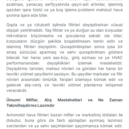
azalması, yanacaq sərfiyyatında qeyri-adi artımlar, işlənmiş
qazdan qara tüstü və ya boş işləmə problemi məhdud hava
axınına işarə edə bilər.
Qışda və ya rütubətli iqlimdə filtrləri dəyişdirərkən xüsusi
diqqət yetirilməlidir. Yaş filtrlər və ya durğun su olan korpuslar
mikrobların böyüməsinə və qoxularına səbəb ola bilər;
korpusların düzgün şəkildə boşaldılmasını təmin edin və
islanmış filtrləri dəyişdirin. Quraşdırıldıqdan sonra qısa bir
sınaq sürücüsü aparmaq və səhv quraşdırılmanı göstərə
biləcək hər hansı yeni səs-küy, giriş sızması və ya HVAC
performansındakı dəyişiklikləri izləmək məsləhətdir.
Dəyişdirmə tarixləri, məhsul növləri və görülən hər hansı bir
texniki xidmət qeydlərini saxlayın. Bu qeydlər markalar və filtr
növləri arasındakı ömürlük fərqləri izləməyə kömək edir və
gələcək alış-veriş və texniki xidmət planlarına istiqamət
verəcəkdir.
Ümumi Miflər, Alış Məsləhətləri və Nə Zaman
Təkmilləşdirmə Lazımdır
Avtomobil hava filtrləri bazarı miflər və marketinq iddiaları ilə
doludur, buna görə də faktı ajiotajdan ayırmaq lazımsız
xərclərdən və ya səhv seçimlərdən qaçınmanıza kömək edir.