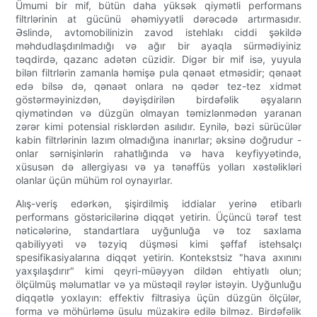
Ümumi bir mif, bütün daha yüksək qiymətli performans
filtrlərinin at gücünü əhəmiyyətli dərəcədə artırmasıdır.
Əslində, avtomobilinizin zavod istehlakı ciddi şəkildə
məhdudlaşdırılmadığı və ağır bir ayaqla sürmədiyiniz
təqdirdə, qazanc adətən cüzidir. Digər bir mif isə, yuyula
bilən filtrlərin zamanla həmişə pula qənaət etməsidir; qənaət
edə bilsə də, qənaət onlara nə qədər tez-tez xidmət
göstərməyinizdən, dəyişdirilən birdəfəlik əşyaların
qiymətindən və düzgün olmayan təmizlənmədən yaranan
zərər kimi potensial risklərdən asılıdır. Eynilə, bəzi sürücülər
kabin filtrlərinin lazım olmadığına inanırlar; əksinə doğrudur -
onlar sərnişinlərin rahatlığında və hava keyfiyyətində,
xüsusən də allergiyası və ya tənəffüs yolları xəstəlikləri
olanlar üçün mühüm rol oynayırlar.
Alış-veriş edərkən, şişirdilmiş iddialar yerinə etibarlı
performans göstəricilərinə diqqət yetirin. Üçüncü tərəf test
nəticələrinə, standartlara uyğunluğa və toz saxlama
qabiliyyəti və təzyiq düşməsi kimi şəffaf istehsalçı
spesifikasiyalarına diqqət yetirin. Kontekstsiz "hava axınını
yaxşılaşdırır" kimi qeyri-müəyyən dildən ehtiyatlı olun;
ölçülmüş məlumatlar və ya müstəqil rəylər istəyin. Uyğunluğu
diqqətlə yoxlayın: effektiv filtrasiya üçün düzgün ölçülər,
forma və möhürləmə üsulu müzakirə edilə bilməz. Birdəfəlik