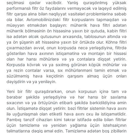
seçilməsi qədər vacibdir. Yanlış quraşdırılmış yüksək
performanslı filtr öz faydalarını verməyəcək və laqeyd edilmiş
filtr qarşısı alına bilən nəqliyyat vasitələri problemlərinə səbəb
ola bilər. Avtomobilinizdəki filtr korpuslarını tapmaqdan və
müəyyən etməkdən başlayın: mühərrik hava filtri adətən
mühərrik bölməsinin ön hissəsinə yaxın bir qutuda, kabin filtri
isə adətən əlcək qutusunun arxasında, tablosunun altında və
ya ön şüşənin alt hissəsinə yaxın bir örtükdə olur. Köhnə filtri
çıxarmazdan əvvəl, onun korpusda necə yerləşdiyinə, filtrdə
göstərilən hava axınının istiqamətinə və montajın bir hissəsi
olan hər hansı möhürlərə və ya contalara diqqət yetirin.
Korpusda kövrək və ya sıxılmış görünən köpük möhürlər və
ya rezin contalar varsa, sıx möhürlənməni təmin etmək və
süzülməmiş hava keçidinin qarşısını almaq üçün onları
dəyişdirin və ya yeniləyin.
Yeni bir filtr quraşdırarkən, onun korpusun içinə tam və
bərabər şəkildə yerləşdiyinə və hər hansı bir saxlama
sıxacının və ya örtüyünün etibarlı şəkildə bərkidildiyinə əmin
olun. İstiqamətə diqqət yetirin: bəzi filtrlər sistemin hava axını
ilə uyğunlaşmalı olan etiketli hava axını oxu ilə istiqamətlidir.
Pambıq tənzif cihazları kimi təkrar istifadə edilə bilən filtrlər
üçün təmizləmə və yenidən yağlama üçün istehsalçının
təlimatlarına dəqiq əməl edin. Təmizləmə adətən boş zibillərin