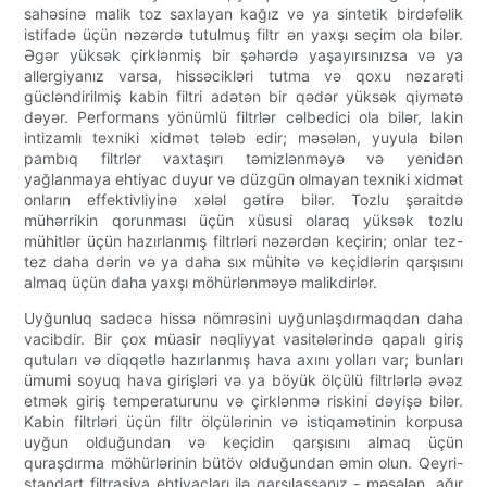
sahəsinə malik toz saxlayan kağız və ya sintetik birdəfəlik
istifadə üçün nəzərdə tutulmuş filtr ən yaxşı seçim ola bilər.
Əgər yüksək çirklənmiş bir şəhərdə yaşayırsınızsa və ya
allergiyanız varsa, hissəcikləri tutma və qoxu nəzarəti
gücləndirilmiş kabin filtri adətən bir qədər yüksək qiymətə
dəyər. Performans yönümlü filtrlər cəlbedici ola bilər, lakin
intizamlı texniki xidmət tələb edir; məsələn, yuyula bilən
pambıq filtrlər vaxtaşırı təmizlənməyə və yenidən
yağlanmaya ehtiyac duyur və düzgün olmayan texniki xidmət
onların effektivliyinə xələl gətirə bilər. Tozlu şəraitdə
mühərrikin qorunması üçün xüsusi olaraq yüksək tozlu
mühitlər üçün hazırlanmış filtrləri nəzərdən keçirin; onlar tez-
tez daha dərin və ya daha sıx mühitə və keçidlərin qarşısını
almaq üçün daha yaxşı möhürlənməyə malikdirlər.
Uyğunluq sadəcə hissə nömrəsini uyğunlaşdırmaqdan daha
vacibdir. Bir çox müasir nəqliyyat vasitələrində qapalı giriş
qutuları və diqqətlə hazırlanmış hava axını yolları var; bunları
ümumi soyuq hava girişləri və ya böyük ölçülü filtrlərlə əvəz
etmək giriş temperaturunu və çirklənmə riskini dəyişə bilər.
Kabin filtrləri üçün filtr ölçülərinin və istiqamətinin korpusa
uyğun olduğundan və keçidin qarşısını almaq üçün
quraşdırma möhürlərinin bütöv olduğundan əmin olun. Qeyri-
standart filtrasiya ehtiyacları ilə qarşılaşsanız - məsələn, ağır