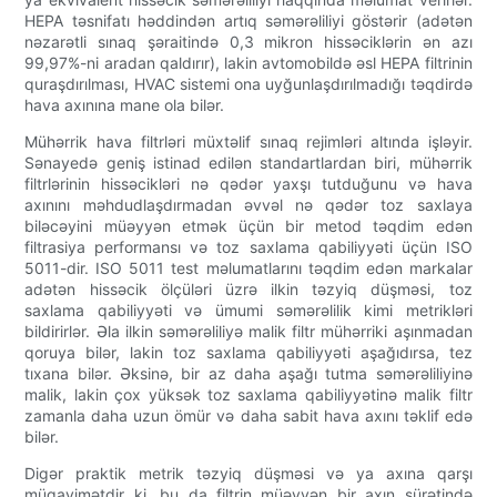
HEPA təsnifatı həddindən artıq səmərəliliyi göstərir (adətən
nəzarətli sınaq şəraitində 0,3 mikron hissəciklərin ən azı
99,97%-ni aradan qaldırır), lakin avtomobildə əsl HEPA filtrinin
quraşdırılması, HVAC sistemi ona uyğunlaşdırılmadığı təqdirdə
hava axınına mane ola bilər.
Mühərrik hava filtrləri müxtəlif sınaq rejimləri altında işləyir.
Sənayedə geniş istinad edilən standartlardan biri, mühərrik
filtrlərinin hissəcikləri nə qədər yaxşı tutduğunu və hava
axınını məhdudlaşdırmadan əvvəl nə qədər toz saxlaya
biləcəyini müəyyən etmək üçün bir metod təqdim edən
filtrasiya performansı və toz saxlama qabiliyyəti üçün ISO
5011-dir. ISO 5011 test məlumatlarını təqdim edən markalar
adətən hissəcik ölçüləri üzrə ilkin təzyiq düşməsi, toz
saxlama qabiliyyəti və ümumi səmərəlilik kimi metrikləri
bildirirlər. Əla ilkin səmərəliliyə malik filtr mühərriki aşınmadan
qoruya bilər, lakin toz saxlama qabiliyyəti aşağıdırsa, tez
tıxana bilər. Əksinə, bir az daha aşağı tutma səmərəliliyinə
malik, lakin çox yüksək toz saxlama qabiliyyətinə malik filtr
zamanla daha uzun ömür və daha sabit hava axını təklif edə
bilər.
Digər praktik metrik təzyiq düşməsi və ya axına qarşı
müqavimətdir ki, bu da filtrin müəyyən bir axın sürətində