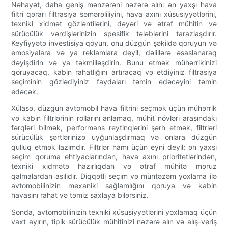
Nəhayət, daha geniş mənzərəni nəzərə alın: ən yaxşı hava
filtri qərarı filtrasiya səmərəliliyini, hava axını xüsusiyyətlərini,
texniki xidmət gözləntilərini, dəyəri və ətraf mühitin və
sürücülük vərdişlərinizin spesifik tələblərini tarazlaşdırır.
Keyfiyyətə investisiya qoyun, onu düzgün şəkildə qoruyun və
emosiyalara və ya reklamlara deyil, dəlillərə əsaslanaraq
dəyişdirin və ya təkmilləşdirin. Bunu etmək mühərrikinizi
qoruyacaq, kabin rahatlığını artıracaq və etdiyiniz filtrasiya
seçiminin gözlədiyiniz faydaları təmin edəcəyini təmin
edəcək.
Xülasə, düzgün avtomobil hava filtrini seçmək üçün mühərrik
və kabin filtrlərinin rollarını anlamaq, mühit növləri arasındakı
fərqləri bilmək, performans reytinqlərini şərh etmək, filtrləri
sürücülük şərtlərinizə uyğunlaşdırmaq və onlara düzgün
qulluq etmək lazımdır. Filtrlər hamı üçün eyni deyil; ən yaxşı
seçim qoruma ehtiyaclarından, hava axını prioritetlərindən,
texniki xidmətə hazırlıqdan və ətraf mühitə məruz
qalmalardan asılıdır. Diqqətli seçim və müntəzəm yoxlama ilə
avtomobilinizin mexaniki sağlamlığını qoruya və kabin
havasını rahat və təmiz saxlaya bilərsiniz.
Sonda, avtomobilinizin texniki xüsusiyyətlərini yoxlamaq üçün
vaxt ayırın, tipik sürücülük mühitinizi nəzərə alın və alış-veriş