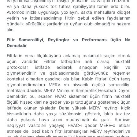
və ya ixtisaslaşdırılmış filtrasiya (məsələn, əlavə qoxu nəzarəti
və ya daha yüksək toz tutma qabiliyyəti) təmin edə bilər.
Avtomobilinizlə uyğunluğu yoxlayın, saxta məhsullara diqqət
yetirin və ixtisaslaşdırılmış filtrin qəbul edilən faydalarının
gündəlik sürücülük şərtlərinizə uyğun olub-olmadığını nəzərə
alın.
Filtr Səmərəliliyi, Reytinqlər və Performans üçün Nə
Deməkdir
Filtrlərin necə ölçüldüyünü anlamaq məlumatlı seçim etmək
üçün vacibdir. Filtrlər tətbiqdən asılı olaraq müxtəlif
protokollar istifadə edilərək sınaqdan keçirilir və
qiymətləndirilir və qablaşdırmada gördüyünüz rəqəmlər
kontekst olmadan çaşdırıcı ola bilər. Kabin filtrləri üçün tanış
qiymətləndirmələrə MERV və hissəcik ölçüsü səmərəliliyi
metrikləri daxildir. MERV Minimum Səmərəlilik Hesabatı Dəyəri
deməkdir; bu, əsasən HVAC sistemləri üçün filtrin müxtəlif
ölçülü hissəcikləri nə qədər yaxşı tutduğunu göstərmək üçün
istifadə olunan şkaladır. Daha yüksək MERV reytinqi kiçik
hissəciklərin daha yaxşı süzülməsini göstərir, lakin tez-tez
daha yüksək hava axını müqaviməti ilə gəlir. Sərnişin
nəqliyyat vasitələri yaşayış HVAC-ı qədər MERV-ə etibar
etməsə də, bəzi kabin filtri istehsalçıları MERV reytinqləri və
ya ekvivalent hissəcik səmərəliliyi haqqında məlumat verirlər.