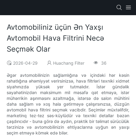
Avtomobiliniz üçün Ən Yaxşı
Avtomobil Hava Filtrini Necə
Seçmək Olar
2026-04-29
Huachang Filter
36
Əgər avtomobilinizin sağlamlığına və içindəki hər kəsin
rahatlığına əhəmiyyət verirsinizsə, hava filtrləri texniki xidmət
siyahınızda yüksək yer tutmalıdır. İstər gündəlik
səyahətinizdən maksimum mil məsafə qət etməyə, istər
mühərrikin aşınmasını azaltmağa, istərsə də salon mühitini
daha sağlam və xoş hala gətirməyə çalışırsınızsa, düzgün
avtomobil hava filtrini seçmək vacibdir. Seçimlər müxtəlifdir,
marketinq tez-tez səs-küylüdür və texniki detallar bəzən
çaşdırıcıdır - buna görə də aydın, praktik bir təlimat sürücülük
tərzinizə və avtomobilinizin ehtiyaclarına uyğun ən yaxşı
seçim etməyə kömək edə bilər.