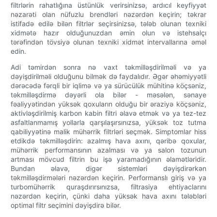
filtrlərin rahatlığına üstünlük verirsinizsə, ardıcıl keyfiyyət
nəzarəti olan nüfuzlu brendləri nəzərdən keçirin; təkrar
istifadə edilə bilən filtrlər seçirsinizsə, tələb olunan texniki
xidmətə hazır olduğunuzdan əmin olun və istehsalçı
tərəfindən tövsiyə olunan texniki xidmət intervallarına əməl
edin.
Adi təmirdən sonra nə vaxt təkmilləşdirilməli və ya
dəyişdirilməli olduğunu bilmək də faydalıdır. Əgər əhəmiyyətli
dərəcədə fərqli bir iqlimə və ya sürücülük mühitinə köçsəniz,
təkmilləşdirmə dəyərli ola bilər - məsələn, sənaye
fəaliyyətindən yüksək qoxuların olduğu bir əraziyə köçsəniz,
aktivləşdirilmiş karbon kabin filtri əlavə etmək və ya tez-tez
asfaltlanmamış yollarla qarşılaşırsınızsa, yüksək toz tutma
qabiliyyətinə malik mühərrik filtrləri seçmək. Simptomlar hiss
etdikdə təkmilləşdirin: azalmış hava axını, qəribə qoxular,
mühərrik performansının azalması və ya salon tozunun
artması mövcud filtrin bu işə yaramadığının əlamətləridir.
Bundan əlavə, digər sistemləri dəyişdirərkən
təkmilləşdirmələri nəzərdən keçirin. Performanslı giriş və ya
turbomühərrik quraşdırırsınızsa, filtrasiya ehtiyaclarını
nəzərdən keçirin, çünki daha yüksək hava axını tələbləri
optimal filtr seçimini dəyişdirə bilər.