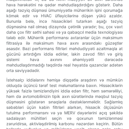
hava hərəkətini nə qədər məhdudlaşdırdığını göstərir. Daha
aşağı təzyiq düşməsi ümumiyyətlə mühərrikin işini qorumağa
kömək edir və HVAC üfləyicilərinə düşən yükü azaldır.
Bununla belə, incə hissəcikləri tutarkən aşağı təzyiq
düşməsinə nail olmaq dizaynda çətinlik yaradır; bu, çox vaxt
daha çox filtr səthi sahəsi və ya qabaqcıl media texnologiyası
tələb edir. Mühərrik performansı axtaranlar üçün maksimum
filtrasiya ilə maksimum hava axını arasındakı güzəştlər
əsasdır. Bəzi performans filtrləri məhdudiyyəti azaltmaqla at
gücünü artırdığını iddia edirlər, lakin zavod filtri və giriş
sistemi hava axınını əhəmiyyətli dərəcədə
məhdudlaşdırmadığı təqdirdə real həyatda qazanclar adətən
orta səviyyədədir.
İstehsalçı iddialarını həmişə diqqətlə araşdırın və mümkün
olduqda üçüncü tərəf test məlumatlarına baxın. Hissəciklərin
yüksək faizlə təmizləndiyini iddia edən filtr, həm səmərəliliyi,
həm də avtomobilinizin tipik axın sürətlərində məqbul təzyiq
düşməsini göstərən sınaqlarla dəstəklənməlidir. Sağlamlıq
səbəbləri üçün kabin filtrləri alarkən, hissəcik ölçüsünün
tutulma performansını və ya MERV dəyərlərini açıq şəkildə
sadalayan mühitləri seçin və qoxunun təmizlənməsi
zəruridirsə, aktivləşdirilmiş karbonu nəzərdən keçirin. Bütün