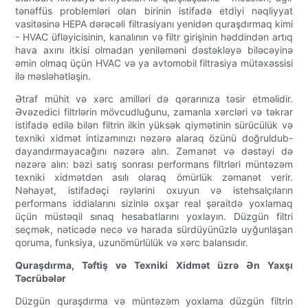
tənəffüs problemləri olan birinin istifadə etdiyi nəqliyyat
vasitəsinə HEPA dərəcəli filtrasiyanı yenidən quraşdırmaq kimi
- HVAC üfləyicisinin, kanalının və filtr girişinin həddindən artıq
hava axını itkisi olmadan yeniləməni dəstəkləyə biləcəyinə
əmin olmaq üçün HVAC və ya avtomobil filtrasiya mütəxəssisi
ilə məsləhətləşin.
Ətraf mühit və xərc amilləri də qərarınıza təsir etməlidir.
Əvəzedici filtrlərin mövcudluğunu, zamanla xərcləri və təkrar
istifadə edilə bilən filtrin ilkin yüksək qiymətinin sürücülük və
texniki xidmət intizamınızı nəzərə alaraq özünü doğruldub-
dayandırmayacağını nəzərə alın. Zəmanət və dəstəyi də
nəzərə alın: bəzi satış sonrası performans filtrləri müntəzəm
texniki xidmətdən asılı olaraq ömürlük zəmanət verir.
Nəhayət, istifadəçi rəylərini oxuyun və istehsalçıların
performans iddialarını sizinlə oxşar real şəraitdə yoxlamaq
üçün müstəqil sınaq hesabatlarını yoxlayın. Düzgün filtri
seçmək, nəticədə necə və harada sürdüyünüzlə uyğunlaşan
qoruma, funksiya, uzunömürlülük və xərc balansıdır.
Quraşdırma, Təftiş və Texniki Xidmət üzrə Ən Yaxşı
Təcrübələr
Düzgün quraşdırma və müntəzəm yoxlama düzgün filtrin