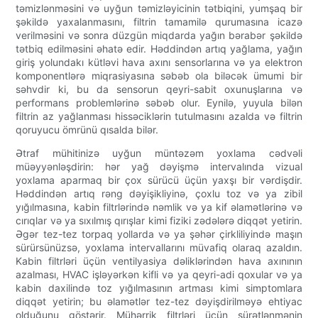
təmizlənməsini və uyğun təmizləyicinin tətbiqini, yumşaq bir
şəkildə yaxalanmasını, filtrin tamamilə qurumasına icazə
verilməsini və sonra düzgün miqdarda yağın bərabər şəkildə
tətbiq edilməsini əhatə edir. Həddindən artıq yağlama, yağın
giriş yolundakı kütləvi hava axını sensorlarına və ya elektron
komponentlərə miqrasiyasına səbəb ola biləcək ümumi bir
səhvdir ki, bu da sensorun qeyri-sabit oxunuşlarına və
performans problemlərinə səbəb olur. Eynilə, yuyula bilən
filtrin az yağlanması hissəciklərin tutulmasını azalda və filtrin
qoruyucu ömrünü qısalda bilər.
Ətraf mühitinizə uyğun müntəzəm yoxlama cədvəli
müəyyənləşdirin: hər yağ dəyişmə intervalında vizual
yoxlama aparmaq bir çox sürücü üçün yaxşı bir vərdişdir.
Həddindən artıq rəng dəyişikliyinə, çoxlu toz və ya zibil
yığılmasına, kabin filtrlərində nəmlik və ya kif əlamətlərinə və
cırıqlar və ya sıxılmış qırışlar kimi fiziki zədələrə diqqət yetirin.
Əgər tez-tez torpaq yollarda və ya şəhər çirkliliyində maşın
sürürsünüzsə, yoxlama intervallarını müvafiq olaraq azaldın.
Kabin filtrləri üçün ventilyasiya dəliklərindən hava axınının
azalması, HVAC işləyərkən kifli və ya qeyri-adi qoxular və ya
kabin daxilində toz yığılmasının artması kimi simptomlara
diqqət yetirin; bu əlamətlər tez-tez dəyişdirilməyə ehtiyac
olduğunu göstərir. Mühərrik filtrləri üçün sürətlənmənin