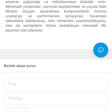
edərkən uyğunluğa və möhürlənməyə üstünlük verin.
Mütəmadi yoxlamalar, vaxtında dəyişdirmələr və yuyula bilən
filtrlərin düzgün saxlanılması komponentlərin ömrünü
uzadacaq və performansını qoruyacaq. Yuxarıdakı
təlimatlarla silahlanaraq, həm mühərrikin uzunömürlülüyünü,
həm də sərnişinlərin rifahını dəstəkləyən məlumatlı filtr
seçimləri edə bilərsiniz.
Bizimlə əlaqə qurun
Ad
E-Poçt