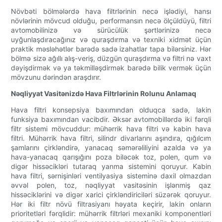
Növbəti bölmələrdə hava filtrlərinin necə işlədiyi, hansı
növlərinin mövcud olduğu, performansın necə ölçüldüyü, filtri
avtomobilinizə və sürücülük şərtlərinizə necə
uyğunlaşdıracağınız və quraşdırma və texniki xidmət üçün
praktik məsləhətlər barədə sadə izahatlar tapa bilərsiniz. Hər
bölmə sizə ağıllı alış-veriş, düzgün quraşdırma və filtri nə vaxt
dəyişdirmək və ya təkmilləşdirmək barədə bilik vermək üçün
mövzunu dərindən araşdırır.
Nəqliyyat Vasitənizdə Hava Filtrlərinin Rolunu Anlamaq
Hava filtri konsepsiya baxımından olduqca sadə, lakin
funksiya baxımından vacibdir. Əksər avtomobillərdə iki fərqli
filtr sistemi mövcuddur: mühərrik hava filtri və kabin hava
filtri. Mühərrik hava filtri, silindr divarlarını aşındıra, qığılcım
şamlarını çirkləndirə, yanacaq səmərəliliyini azalda və ya
hava-yanacaq qarışığını poza biləcək toz, polen, qum və
digər hissəcikləri tutaraq yanma sistemini qoruyur. Kabin
hava filtri, sərnişinləri ventilyasiya sisteminə daxil olmazdan
əvvəl polen, toz, nəqliyyat vasitəsinin işlənmiş qaz
hissəciklərini və digər xarici çirkləndiriciləri süzərək qoruyur.
Hər iki filtr növü filtrasiyanı həyata keçirir, lakin onların
prioritetləri fərqlidir: mühərrik filtrləri mexaniki komponentləri