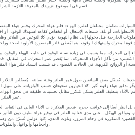
قسم في الموضوع لتزويدك بالمعرفة اللازمة للشراء الذكي، والتركيب الصحيح، ومعرفة متى يجب استبدال الفلتر أو ترقيته.
السيارات نظامان مختلفان لفلترة الهواء: فلتر هواء المحرك وفلتر هواء المق
لأسطوانات، أو تلف شمعات الإشعال، أو انخفاض كفاءة استهلاك الوقود، أو اخت
ثات الخارجية قبل دخولها إلى نظام التهوية. يؤدي كلا النوعين من الفلاتر وظيف
اء إلى المحرك، مما يتسبب في زيادة نسبة الوقود في خليط الهواء والوقود، وبا
لمُفلترة من تآكل الأجزاء المتحركة، مما يُقصر عمر المحرك. في المقابل، قد 
ية أو الروائح الكريهة. في الحالات القصوى، قد يتسبب انسداد فلتر هواء المقص
يثات. يُفضّل بعض السائقين طول عمر الفلتر وقلة صيانته، مُفضّلين الفلاتر التي
ُوفّر تدفق هواء وقوة أكبر. كلا الخيارين صحيحان حسب الأولويات. على سبيل المث
م بالأداء بتنظيف الفلتر بشكل مُتكرر مقابل تحسينات طفيفة في تدفق الهواء. في
عمر الفلتر والتكلفة بما يُناسب أسلوب قيادتك ومكان قيادتك وما تُريده من سيارتك.
، بل انظر أيضًا إلى عواقب حجزه. فبعض الفلاتر ذات الأداء العالي في التقاط 
 وتوافق الهيكل - على مدى فعالية الفلتر في توفير هواء نظيف دون التأثير ع
القصيرة المتكررة في زحام المرور، وتلوث المدن، كلها عوامل تُسرّع من وصول 
وأحجامها وأنواعها، والملوثات المتوقعة في بيئتك المعتادة، يمنحك أساسًا متينًا لاختيار الفلتر المناسب.