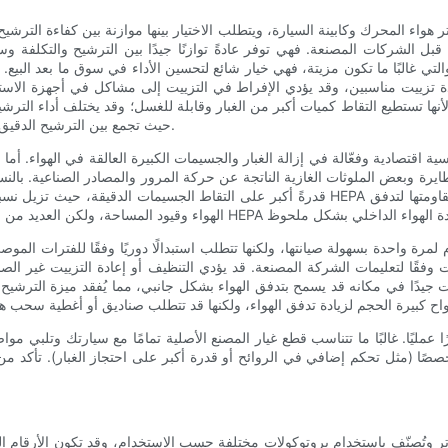
هواء المحرك وكابينة السيارة، ويتطلب الاختيار بينها موازنة بين كفاءة الترشيح و
ن قبل الشركات المصنعة. فهي توفر عادةً توازنًا جيدًا بين الترشيح والتكلفة
ي غالبًا ما تكون مزيتة، فهي خيار شائع لتحسين الأداء في سوق ما بعد البيع. 
دة تزييت مناسبين، وقد يؤدي الإفراط في التزييت إلى مشاكل في أجهزة الاستش
 لأنها تستطيع التقاط كميات أكبر من الغبار وقابلة للغسل؛ وقد يختلف أداء الت
حيث تجمع بين الترشيح الدقيق وقدرة جيدة على احتجاز الغبار، وغالبًا ما يتم تسويقها كخيار طويل الأمد.
ياسية اقتصادية وفعّالة في إزالة الغبار والجسيمات الكبيرة العالقة في الهواء
بعض الملوثات الغازية الناتجة عن حركة المرور والمصادر الصناعية. بالنسبة للسائقين الذين يعان
 لمرة واحدة بسهولة صيانتها، ولكنها تتطلب استبدالًا دوريًا وفقًا للفترات الم
يت وفقًا لتعليمات الشركة المصنعة. قد يؤدي التنظيف أو إعادة التزييت غير الص
ثبت جيدًا في مكانه قد يسمح بتدفق الهواء بشكل جانبي، مما يُفقد ميزة الترشي
 أمرًا عمليًا. غالبًا ما تتناسب قطع غيار المصنع الأصلية تمامًا مع سيارتك وتل
حًا متخصصًا (مثل تحكم إضافي في الروائح أو قدرة أكبر على احتجاز الغبار). تأكد
بر الفلاتر وتُصنّف باستخدام بروتوكولات مختلفة حسب الاستخدام، وقد تكون الأرقا