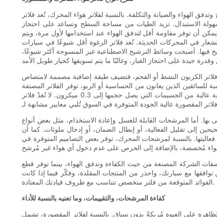
تدفق الهواء والصيانة والتكلفة. بالنسبة لفلاتر هواء المحرك، تُعد فلاتر
 وسهولة الاستبدال. تزيد الطيات من مساحة السطح وتساعد على احتجاز
يمكن أن توفر مقاومة أقل لتدفق الهواء عند استخدامها لأول مرة، ويتم
عار في المحركات الحديثة. تُعد فلاتر الرغوة أقل شيوعًا في سيارات
رشيح فيها. أصبحت وسائط الترشيح الاصطناعية غير المنسوجة أكثر شيوعًا،
. أما فلاتر الكربون النشط أو الفحم، فتضيف طبقة إضافية مصممة لامتصاص
ون من الحساسية أو الربو، توفر الفلاتر المصنفة HEPA (فلاتر الجسيمات عالية الكفاءة)
قدرةً أكبر على التقاط الجسيمات الدقيقة، حيث تزيل نسبة عالية من الجسيمات التي يصل حجمها إلى 0.3 ميكرون. لا تُعدّ فلاتر HEPA الأصلية شائعة في أنظمة التكييف والتهوية في جميع السيارات نظرًا لمقاومتها لتدفق
وصى بها. أما المرشحات القابلة للغسل وإعادة الاستخدام، مثل بعض أنواع
حيحين إلى تقليل الفعالية، أو إبطال الضمان، أو إدخال ملوثات. كما أن
ح فعاليتها. بالنسبة لمرشحات المحرك، توفر بعض التصاميم المتوفرة في
بي مواصفات الشركة المصنعة من حيث الكفاءة وتدفق الهواء، بينما توفر قطع
 من توافقها مع سيارتك، واحذر من المنتجات المقلدة، وفكّر فيما إذا كانت
الفوائد المتوقعة من فلتر متخصص تتناسب مع ظروف قيادتك المعتادة.
كفاءة المرشحات، والتقييمات، وما تعنيه بالنسبة للأداء
م الظاهرة على العبوة مُربكةً بدون سياق. بالنسبة لفلاتر المقصورة، تشمل