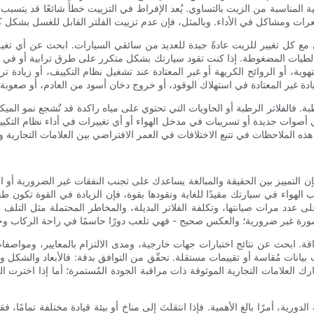
لمناسبة من الزيت بالتساوي. يُعد الإفراط في التزييت خطأً شائعًا قد يتسبب
 مع كل تغيير للزيت عادةً جيدة للعديد من سائقي السيارات. ابحث عن أي تغير
الطيات المضغوطة. إذا كنت تقود سيارتك بشكل متكرر على طرق ترابية أو في 
ة، أو الروائح الكريهة أو غير المعتادة عند تشغيل نظام التكييف، أو زيادة ترا
. فالفلاتر الرطبة أو الحاويات التي تحتوي على مياه راكدة قد تُشجع نمو الميكر
أي أصوات جديدة أو تسريبات في مدخل الهواء أو أي تغييرات في أداء نظام التكي
ن التمييز بين الحقيقة والمبالغة يساعدك على تجنب النفقات غير الضرورية أو الخ
واء في سيارتك مقيدًا للغاية وتقودها بقوة، فإن الزيادة في القوة تكون طفي
 على عدد مرات صيانتها، وتكلفة الفلاتر البديلة، والمخاطر المحتملة مثل التلف
براقة. ابحث عن نتائج اختبارات جهات خارجية، ومدى الالتزام بالمعايير، ومواص
يانات مُقاسة أو تقييمات مستقلة. تحقّق من التوافق بدقة: فالأبعاد والشكل و
العلامات التجارية الموثوقة ذات مراقبة الجودة المُستمرة؛ أما إذا اخترت الفلا
لدورية، أمرًا بالغ الأهمية. فإذا انتقلتَ إلى مناخ أو بيئة قيادة مختلفة تمامًا