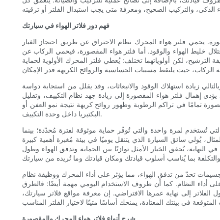
فهم دور فلاتر الهواء في سيارتك
صورة. يحمي فلتر هواء المحرك نظام الاحتراق عن طريق احتجاز الغبار
لال خليط الهواء والوقود. أما فلتر هواء المقصورة، فيحمي الركاب عن
ة الترشيح، لكن أولوياتهما تختلف: يُعطي فلتر المحرك الأولوية لحماية
لتالي زيادة استهلاك الوقود والانبعاثات، وقد يقلل من استجابة دواسة
يؤدي إهمال فلتر هواء المقصورة إلى زيادة جهد نظام التكييف، وتقليل
ورة تمامًا في تراكم الرطوبة وظهور روائح كريهة نتيجة نمو العفن أو
البكتيريا داخل وحدة التكييف.
 تُستخدم لمرة واحدة والتي تُوفّر حماية موثوقة لفترة مُحدّدة؛ بينما
ال، يُولي سائق السيارة الذي يتنقل يوميًا في بيئة مُغبرة أهمية كبيرة
 النهاية، يُحقق الخيار الأمثل توازنًا بين الحماية وتدفق الهواء وطول
الجسيمات تحدّ من تدفق الهواء، مما يؤثر على أداء المحرك ووظيفة نظام
لى أداء النظام. كما أن ظروف الاستخدام اليومي مهمة أيضًا: فالطرق
الفلاتر إلى نهاية عمرها الافتراضي. إن معرفة مواقع فلاتر سيارتك،
شرح أنواع فلاتر هواء المحرك والمقصورة