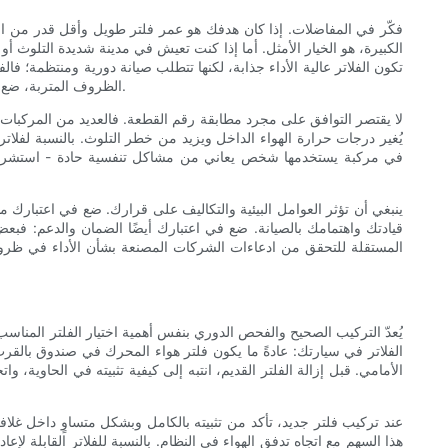
فكّر في المفاضلات. إذا كان هدفك هو عمر فلتر طويل وأقل قدر من الصي
الكبيرة، هو الخيار الأمثل. أما إذا كنت تعيش في مدينة شديدة التلوث أو
تكون الفلاتر عالية الأداء جذابة، لكنها تتطلب صيانة دورية ومنتظمة؛ فا
الظروف المتربة، ضع في اعتبارك الفلاتر المصممة خصيصًا للبيئات عالية الغبار؛ فهي غالبًا ما تحتوي على وسائط ترشيح أعمق أو أكثر كثافة وإحكام إغلاق أفضل لمنع التسرب.
لا يقتصر التوافق على مجرد مطابقة رقم القطعة. فالعديد من المركبات
يُغير درجات حرارة الهواء الداخل ويزيد من خطر التلوث. بالنسبة لفلات
ينبغي أن تؤثر العوامل البيئية والتكاليف على قرارك. ضع في اعتبارك مد
قيادتك واهتمامك بالصيانة. ضع في اعتبارك أيضًا الضمان والدعم: فبعض
المستقلة للتحقق من ادعاءات الشركات المصنعة بشأن الأداء في ظروف 
يُعدّ التركيب الصحيح والفحص الدوري بنفس أهمية اختيار الفلتر المناسب.
الفلاتر في سيارتك: عادةً ما يكون فلتر هواء المحرك في صندوق بالق
الأمامي. قبل إزالة الفلتر القديم، انتبه إلى كيفية تثبيته في الحاوي
عند تركيب فلتر جديد، تأكد من تثبيته بالكامل وبشكل متساوٍ داخل غلاف
هذا السهم مع اتجاه تدفق الهواء في النظام. بالنسبة للفلاتر القابلة لإع