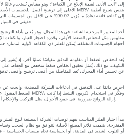
يبلغ حجمها 0.3 ميكرون في ظروف اختبار مُحكمة)، ولكن تركيب فلتر HEPA حقيقي في السيارة قد يُعيق تدفق الهواء ما لم يكن نظام التكييف والتهوية مُصمّمًا لاستيعابه.
أحجام الجسيمات المختلفة. يُمكن للفلتر ذي الكفاءة الأولية الممتازة ح
يُعد انخفاض الضغط أو مقاومة التدفق مقياسًا عمليًا آخر، إذ يُشير 
التكييف. مع ذلك، يُمثل تحقيق انخفاض ضغط منخفض مع الحفاظ على قدرة 
عن تحسين أداء المحرك، تُعد المفاضلة بين أقصى ترشيح وأقصى تدفق لله
احرص دائمًا على التدقيق في ادعاءات الشركة المصنعة، وابحث عن بيا
الضغط المقبول عبر معد
إزالة الروائح ضرورية. في جميع الأحوال، يظل التركيب والإحكام أمرًا بالغ الأهمية: فالفلتر عالي التصنيف الذي تم تركيبه بشكل غير صحيح أو مع وجود فجوات سيؤدي إلى أداء ضعيف بغض النظر عن مواصفاته المختبرية.
يبدأ اختيار الفلتر المناسب بفهم توصيات الشركة المصنعة لنوع الفلتر
المقترحة. صُممت فلاتر المصنع الأصلية لتتوافق مع نظام السحب ونظام ال
أو التلوث الشديد في المدينة، أو الحساسية تجاه مسببات الحساسية - فق