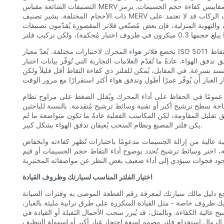
التصنيفات الشائعة مقياس MERV ومقاييس كفاءة حجم الجسيمات. يرمز MERV إلى "الحد الأدنى لقيمة الإبلاغ عن الكفاءة"؛ وهو مقياس يُستخدم غالبًا لأنظمة التكييف والتهوية لتحديد مدى كفاءة الفلتر في احتجاز الجسيمات
ذات الأحجام المختلفة. يشير تصنيف MERV الأعلى إلى ترشيح أفضل للجسيمات الأصغر حجمًا، ولكنه غالبًا ما يصاحبه مقاومة أكبر لتدفق الهواء. في حين أن سيارات الركاب قد لا تعتمد على MERV بنفس شيوع أنظمة
لمنزلية، فإن بعض مُصنّعي فلاتر المقصورة يُقدّمون تصنيفات MERV أو معلومات مُكافئة عن كفاءة الجسيمات. يُشير تصنيف HEPA إلى كفاءة فائقة (عادةً ما يُزيل 99.97% على الأقل من الجسيمات التي
تخضع فلاتر هواء المحرك لاختبارات مختلفة. يُعدّ معيار ISO 5011 أحد المعايير المرجعية الشائعة في هذا المجال، وهو يُعنى بأداء الترشيح وقدرة احتجاز الغبار، حيث يُوفّر طريقة لتحديد مدى كفاءة فلاتر المحرك في التقاط
التجارية التي تُوفّر بيانات اختبار ISO 5011 مقاييس مثل انخفاض الضغط الأولي، وقدرة احتجاز الغبار، والكفاءة الإجمالية عبر
سد بسرعة. في المقابل، يُمكن للفلتر ذي كفاءة التقاط أقل قليلاً ولكن
غط عمومًا في الحفاظ على أداء المحرك ويُقلل الضغط على مراوح نظام
حة سطح ترشيح أكبر أو تقنية وسائط ترشيح مُتقدمة. بالنسبة للباحثين
 تقليل المقاومة، لكن المكاسب الفعلية عادةً ما تكون متواضعة ما لم
يكن فلتر المصنع ونظام السحب يُعيقان تدفق الهواء بشكل كبير.
عالية من إزالة الجسيمات مدعومًا باختبارات تُظهر كفاءته وانخفاض
وضوح أداء التقاط حجم الجسيمات أو قيم MERV، وفكّر في استخدام الكربون النشط إذا كانت
اختيار الفلتر المناسب لسيارتك وظروف القيادة
راجع دليل مالك سيارتك لمعرفة رقم القطعة الموصى به وفترات الصيانة
ديك ظروف خاصة - مثل القيادة المتكررة على طرق ترابية مليئة بالغبار،
الية الكفاءة. وبالمثل، قد يُبرر سحب الأحمال الثقيلة أو القيادة في