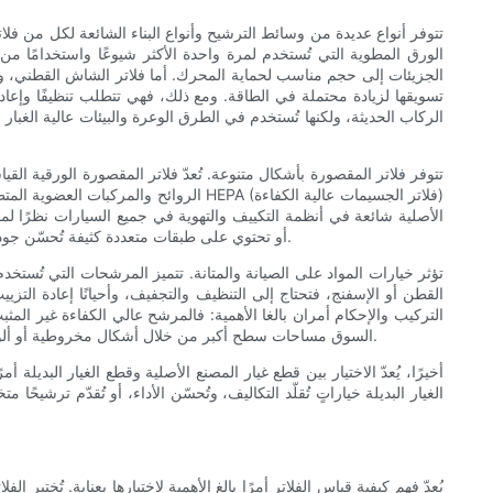
تتوفر أنواع عديدة من وسائط الترشيح وأنواع البناء الشائعة لكل من فلاتر 
الورق المطوية التي تُستخدم لمرة واحدة الأكثر شيوعًا واستخدامًا م
الجزيئات إلى حجم مناسب لحماية المحرك. أما فلاتر الشاش القطني، والت
تسويقها لزيادة محتملة في الطاقة. ومع ذلك، فهي تتطلب تنظيفًا وإعا
الركاب الحديثة، ولكنها تُستخدم في الطرق الوعرة والبيئات عالية الغبار
تتوفر فلاتر المقصورة بأشكال متنوعة. تُعدّ فلاتر المقصورة الورقية الق
الروائح والمركبات العضوية المتطايرة و
الهواء وقيود المساحة، ولكن العديد من فلاتر المقصورة عالية الجودة المتوفرة في السوق تُلبي معايير مشابهة لـ HEPA أو تحتوي على طبقات متعددة كثيفة تُحسّن جودة الهواء الداخلي بشكل ملحوظ.
تؤثر خيارات المواد على الصيانة والمتانة. تتميز المرشحات التي تُستخدم
القطن أو الإسفنج، فتحتاج إلى التنظيف والتجفيف، وأحيانًا إعادة التزي
التركيب والإحكام أمران بالغا الأهمية: فالمرشح عالي الكفاءة غير الم
السوق مساحات سطح أكبر من خلال أشكال مخروطية أو ألواح كبيرة الحجم لزيادة تدفق الهواء، ولكنها قد تتطلب صناديق أو أغطية سحب هواء مُخصصة، بالإضافة إلى الحرص على عدم دخول أي هواء غير مُرشح.
أخيرًا، يُعدّ الاختيار بين قطع غيار المصنع الأصلية وقطع الغيار البديلة
الغيار البديلة خياراتٍ تُقلّد التكاليف، وتُحسّن الأداء، أو تُقدّم ترشي
يُعدّ فهم كيفية قياس الفلاتر أمرًا بالغ الأهمية لاختيارها بعناية. تُخت