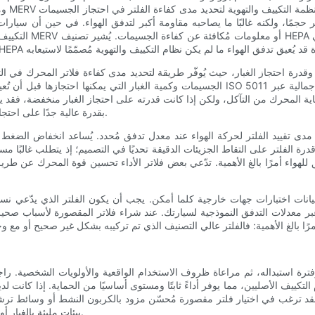
التكييف والتهوية ا
الجسيمات وكمية الغبار التي يمكنها احتجازها قبل أن تُعيق تدفق الهواء. عادةً ما تُقدّم العلامات 
ماية المحرك من التآكل، ولكن إذا كانت قدرته على احتجاز الغبار منخفضة، فقد ين
بقدرة عالية جدًا على احتجاز الغبار أن يُوفّر عمرًا أطول وتدفق هواء أكثر استقرارًا مع مرور الوقت.
إلى مدى تقييد الفلتر لحركة الهواء عند معدل تدفق مُحدد. يُساعد انخفاض الض
الفلتر على التقاط الجزيئات الدقيقة تحديًا في التصميم؛ إذ يتطلب غالبًا مسا
واء أمرًا بالغ الأهمية. تدّعي بعض فلاتر الأداء تحسين قوة المحرك عن طريق
نات اختبارات جهات خارجية كلما أمكن. يجب أن يكون الفلتر الذي يدّعي نسبة 
لات التدفق النموذجية لسيارتك. عند شراء فلاتر المقصورة لأسباب صحية، اختر وسائط ترشيح تُحدد ب
 وفترة استبداله، ثم مراعاة ظروف الاستخدام الواقعية والأولويات الشخصية. 
تكييف الأصليين، مما يوفر أداءً ثابتًا ومستوى أساسيًا من الحماية. إذا كانت ل
د ترغب في اختيار فلتر مقصورة مُحسّن مزود بالكربون النشط أو وسائط ترشيح ع
بيئات مليئة بالغبار أو الرمال استخدام فلتر مصمم لسعة احتجاز غبار أكبر أو لسهولة التنظيف.