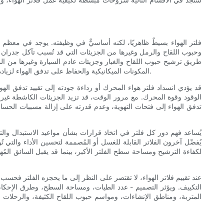
فلتر الهواء بسيطٌ ظاهريًا، لكنه أساسيٌّ في وظيفته. يوجد في معظم 
وحبوب اللقاح والرمل وغيرها من الجزيئات التي قد تُسبب تآكل جدران ا
طريق ترشيح حبوب اللقاح والغبار وجزيئات عادم السيارة وغيرها من الملو
المكونات الميكانيكية والحفاظ على تدفق الهواء لزيادة قوة المحرك واستهلاك الوقود، بينما يُعطي فلتر المقصورة الأولوية لصحة وراحة الركاب، حيث يلتقط مسببات الحساسية والروائح الكريهة قدر الإمكان.
قد يؤدي انسداد فلتر هواء المحرك أو رداءة جودته إلى تقييد تدفق الهو
الوقود وقوة المحرك. مع مرور الوقت، قد تزيد الجزيئات الكاشطة غير ا
تدفق الهواء إلى فتحات التهوية، وعدم قدرته على إزالة مسببات الحساس
يُساعد فهم دور كل فلتر في اتخاذ قرارات بشأن مواعيد الاستبدال والتحد
يُفضّل آخرون الفلاتر القابلة للغسل أو المُصممة لتحسين الأداء والتي ت
لكفاءة الترشيح ومساحة سطح الفلتر الأكبر، بينما قد يقبل السائق المُهت
عند تقييم فلاتر الهواء، لا تقتصر على النظر إلى ما يحجزه الفلتر فحسب
التكييف. ويؤثر التصميم - عدد الطيات، ومساحة السطح، وطرق الإحكام،
المتربة، ومناطق الإنشاءات، ومواسم حبوب اللقاح الكثيفة، والرحلات 