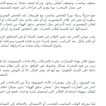
منظف مناسب، وشطف الفلتر برفق، وتركه ليجف تمامًا، ثم وضع الكمية ا
في مسار السحب، مما يؤدي إلى قراءات غير دقيقة للمستشعرات ومشاكل في الأداء. وبالمثل، فإن عدم تزييت الفلتر القابل للغسل بشكل كافٍ قد يقلل من قدرته على التقاط الجسيمات ويقصر عمره الافتراضي.
ضع جدولًا زمنيًا دوريًا للفحص يتناسب مع ظروفك: يُعد الفحص البصري
رطوبة أو عفن في فلاتر المقصورة، أو أي تلف مادي مثل التمزقات أو 
لفلاتر المقصورة، انتبه لأعراض مثل انخفاض تدفق الهواء من فتحات التهوي
استبدالها. أما بالنسبة لفلاتر المحرك، فإن انخفاض التسارع، أو الزيادة غير المعتادة في استهلاك الوقود، أو خروج دخان أسود من العادم، أو صعوبة تشغيل المحرك في وضع الخمول، قد تشير إلى انسداد في تدفق الهواء.
يجب توخي الحذر عند تغيير الفلاتر في فصل الشتاء أو في المناطق الرطبة
أي فلتر مُبلل. بعد التركيب، يُنصح بإجراء تجربة قيادة قصيرة ومراقبة 
وأنواع المنتجات وأي صيانة تم إجراؤها. تُساعد هذه الملاحظات في تتبع الاختلافات في العمر الافتراضي بين العلامات التجارية وأنواع الفلاتر، وستُرشدك في عمليات الشراء المستقبلية وخطط الصيانة.
سوق فلاتر هواء السيارات مليء بالخرافات والادعاءات التسويقية، لذا فإ
تزيد من قوة المحرك بشكل ملحوظ. في الواقع، ما لم يكن نظام سحب اله
دائمًا على المدى الطويل؛ مع أنها قد توفر المال، إلا أن التوفير يعتمد
المقصورة غير ضرورية؛ والعكس صحيح - فهي تلعب دورًا حاسمًا في راحة الركاب وجودة الهواء، خاصةً لمن يعانون من الحساسية أو أمراض الجهاز التنفسي.
عند التسوق، ركّز على مؤشرات الأداء الموثوقة بدلاً من الادعاءات ال
احذر من العبارات المبهمة مثل "يحسّن تدفق الهواء" بدون سياق؛ اطلب ب
تُفضّل سهولة استخدام الفلاتر التي تُستعمل لمرة واحدة، فضع في اعتبارك 
يُعدّ معرفة الوقت المناسب للتحديث أو الاستبدال، بالإضافة إلى الصيانة ا