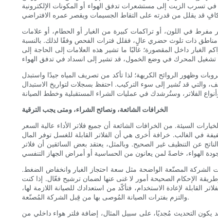
 في تسرب الزيت إلى مستشعرات تدفق الهواء أو المكونات الإلكترونية
 مفرط في اللون، أو تراكمات كبيرة من الغبار أو الحطام، أو علامات
مناطق ذات تلوث حضري عالٍ، فقلل فترات الفحص وفقًا لذلك. بالنسبة
كم الغبار داخل المقصورة؛ غالبًا ما تشير هذه العلامات إلى الحاجة إلى
وبات وظهور الروائح الكريهة؛ لذا تأكد من تصريف المياه جيدًا واستبدل
يف، والتي قد تُشير إلى سوء التركيب. احتفظ بسجلات لتواريخ الاستبدال
الخرافات الشائعة، ونصائح الشراء، ومتى يجب الترقية
يارات السيئة. من الخرافات الشائعة أن جميع فلاتر الأداء عالية السعر
فة في الغالب. خرافة أخرى هي أن الفلاتر القابلة للغسل توفر المال
 الناتج عن التنظيف غير الصحيح. وبالمثل، يعتقد بعض السائقين أن فلاتر
فات الشركة المصنّعة الواضحة مثل سعة احتجاز الغبار وانخفاض الضغط.
طريقة الإحكام الصحيحة أمور لا غنى عنها لضمان ترشيح فعّال. إذا كنت
تر القابلة لإعادة الاستخدام، فتأكّد من استعدادك للصيانة اللازمة لها،
والتزم بفترات الصيانة المُوصى بها من قِبل الشركة المُصنّعة.
، فقد يكون التحديث مُجديًا، على سبيل المثال، إضافة فلتر هواء داخلي من