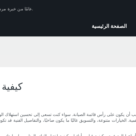
لدى Huachang Filter 17 عامًا من خبرة مرشحات السيارات في الصناعة والاحتياطيات الفنية.
الصفحة الرئيسية
كيفية 
 يجب أن يكون على رأس قائمة الصيانة. سواء كنت تسعى إلى تحسين استهلاك الوق
ة. الخيارات متنوعة، والتسويق غالبًا ما يكون صاخبًا، والتفاصيل الفنية قد تكون 
اعها المتوفرة، وكيفية قياس أدائها، وكيفية اختيار الفلتر المناسب لسيارتك 