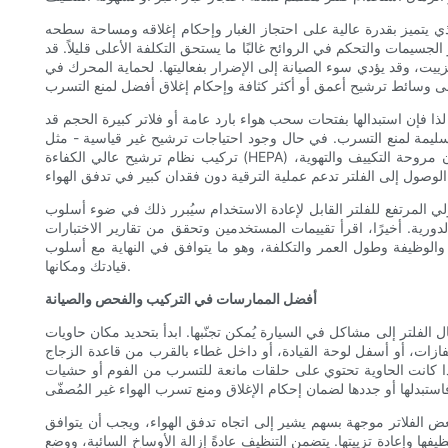
ذي يتميز بقدرة عالية على احتجاز الغبار وإحكام إغلاقه ومساحة سطحه
جسيمات والتحكم في الروائح غالبًا ما يستحق التكلفة الأعلى قليلاً. قد
تزييت، وقد يؤدي سوء الصيانة إلى الإضرار بفعاليتها. لحماية المحرك في
فإن استبدالها بفتحات سحب هواء بارد عامة أو فلاتر كبيرة الحجم قد
يب سليمة لمنع التسرب. في حال وجود احتياجات ترشيح غير قياسية - مثل
تركيب نظام ترشيح عالي الكفاءة (HEPA) في مركبة يستخدمها شخص يعاني من مشاكل تنفسية حادة - استشر متخصصًا في أنظمة التكييف والتهوية أو أنظمة ترشيح السيارات للتأكد من أن مروحة التكييف والتهوية،
ولي المرتفع للفلتر القابل لإعادة الاستخدام سيُبرر ذلك في ضوء أسلوب
ورية. أخيرًا، اقرأ تقييمات المستخدمين وتحقق من تقارير الاختبارات
الوظيفة وطول العمر والتكلفة، وهو ما يتوافق في النهاية مع أسلوب
قيادتك ومكانها.
أفضل الممارسات في التركيب والفحص والصيانة
 الفلتر إلى مشاكل في السيارة يُمكن تجنّبها. ابدأ بتحديد مكان حاويات
زات، أو أسفل لوحة القيادة، أو داخل غطاء بالقرب من قاعدة الزجاج
. إذا كانت الحاوية تحتوي على حلقات مانعة للتسرب من الفوم أو حشيات
بعض الفلاتر موجهة بسهم يشير إلى اتجاه تدفق الهواء، ويجب أن يتوافق
يفها وإعادة تزييتها. يتضمن التنظيف عادةً إزالة الأوساخ السائبة، ووضع