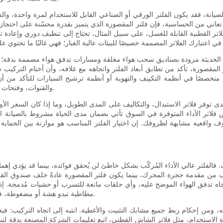
انة، فقد يكون الفلتر الورقي أو الصناعي القابل للاستخدام لمرة واحدة، وال
 تعاني من الحساسية، فإن فلتر المقصورة الذي يتميز بقدرة محسّنة على احتجاز ال
لفلاتر القطنية القابلة للغسل، على سبيل المثال، تحتاج إلى تنظيف دوري وإعادة 
 الحديثة مزودة بصناديق سحب هواء مغلقة ومسارات تدفق هواء مصممة بدقة؛ لذا 
ر المقصورة، تأكد من تطابق أبعاد الفلتر واتجاهه مع غلافه، وأن أختام الترك
والقنوات، وفتحات الوصول إلى الفلتر تدعم عملية الترقية دون فقدان كبير في تدفق الهواء.
ى توفر فلاتر الاستبدال، والتكاليف على المدى الطويل، وما إذا كان السعر الأ
 فلاتر الأداء المتوفرة في السوق تأتي بضمان مدى الحياة مشروط بالصيانة الد
واقعية مشابهة لظروفك. إن اختيار الفلتر المناسب هو موازنة بين الحماية و
 فالفلتر عالي الأداء المُركّب بشكل خاطئ لن يُحقق فوائده، بينما قد يؤدي إهمال
رب من مقدمة حجرة المحرك، بينما يكون فلتر المقصورة عادةً خلف صندوق القفا
ة، واتجاه تدفق الهواء الموضح عليه، وأي حلقات مانعة للتسرب أو حشيات مُدمجة
مطاطية تبدو هشة أو مضغوطة، فاستبدلها أو جددها لضمان إحكام الإغلاق ومنع تسرب الهواء غير المُصفّى.
ه، ومن إحكام ربط جميع مشابك التثبيت والأغطية. انتبه إلى اتجاه التركيب: ف
ادة الاستخدام، مثل فلاتر الشاش القطني، اتبع تعليمات الشركة المصنعة بدقة لتنظ