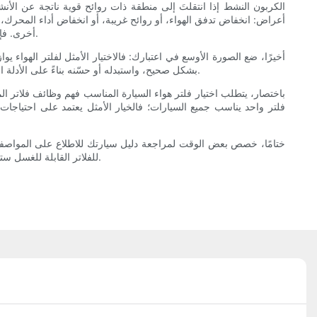
الكربون النشط إذا انتقلتَ إلى منطقة ذات روائح قوية ناتجة عن الأن
أعراض: انخفاض تدفق الهواء، أو روائح غريبة، أو انخفاض أداء المحرك، أو
أخرى. فإذا قمتَ بتركيب نظام سحب هواء عالي الأداء أو شاحن توربيني، راجع احتياجات الترشيح لأن زيادة متطلبات تدفق الهواء قد تُغيّر من اختيار الفلتر الأمثل.
أخيرًا، ضع الصورة الأوسع في اعتبارك: فالاختيار الأمثل لفلتر الهواء 
بشكل صحيح، واستبدله أو حسّنه بناءً على الأدلة العلمية لا على العاطفة أو الإعلانات. سيحمي ذلك محرك سيارتك، ويحسن راحة المقصورة، ويضمن لك أن يوفر لك اختيارك لفلتر الهواء الفوائد المرجوة.
باختصار، يتطلب اختيار فلتر هواء السيارة المناسب فهم وظائف فلاتر ا
فلتر واحد يناسب جميع السيارات؛ فالخيار الأمثل يعتمد على احتياجات
ختامًا، خصص بعض الوقت لمراجعة دليل سيارتك للاطلاع على المواصفات،
للفلاتر القابلة للغسل ستطيل عمر المكونات وتحافظ على الأداء. وبفضل الإرشادات المذكورة أعلاه، يمكنك اختيار الفلاتر المناسبة التي تدعم كلاً من عمر المحرك وراحة الركاب.