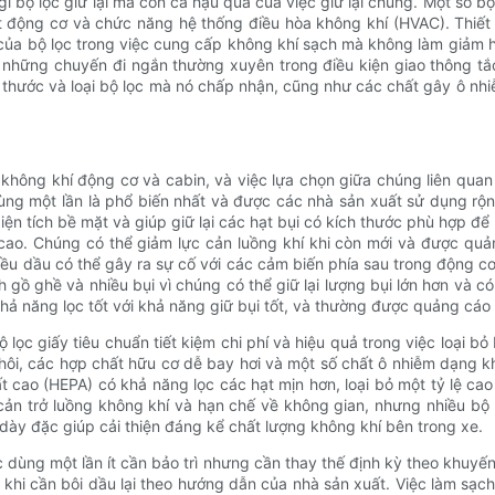
ì bộ lọc giữ lại mà còn cả hậu quả của việc giữ lại chúng. Một số 
t động cơ và chức năng hệ thống điều hòa không khí (HVAC). Thiết
ủa bộ lọc trong việc cung cấp không khí sạch mà không làm giảm hiệ
những chuyến đi ngắn thường xuyên trong điều kiện giao thông tắ
kích thước và loại bộ lọc mà nó chấp nhận, cũng như các chất gây ô 
 không khí động cơ và cabin, và việc lựa chọn giữa chúng liên quan 
 dùng một lần là phổ biến nhất và được các nhà sản xuất sử dụng rộ
g diện tích bề mặt và giúp giữ lại các hạt bụi có kích thước phù hợp
t cao. Chúng có thể giảm lực cản luồng khí khi còn mới và được qu
u dầu có thể gây ra sự cố với các cảm biến phía sau trong động cơ h
gồ ghề và nhiều bụi vì chúng có thể giữ lại lượng bụi lớn hơn và có
hả năng lọc tốt với khả năng giữ bụi tốt, và thường được quảng cáo l
lọc giấy tiêu chuẩn tiết kiệm chi phí và hiệu quả trong việc loại bỏ
hôi, các hợp chất hữu cơ dễ bay hơi và một số chất ô nhiễm dạng khí
t cao (HEPA) có khả năng lọc các hạt mịn hơn, loại bỏ một tỷ lệ c
n trở luồng không khí và hạn chế về không gian, nhưng nhiều bộ l
dày đặc giúp cải thiện đáng kể chất lượng không khí bên trong xe.
c dùng một lần ít cần bảo trì nhưng cần thay thế định kỳ theo khuyế
khi cần bôi dầu lại theo hướng dẫn của nhà sản xuất. Việc làm sạc