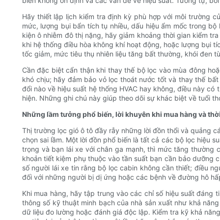
biến không ổn định và các vấn đề về hiệu suất. Tương tự, bôi 
Hãy thiết lập lịch kiểm tra định kỳ phù hợp với môi trường 
mức, lượng bụi bẩn tích tụ nhiều, dấu hiệu ẩm mốc trong bộ 
kiện ô nhiễm đô thị nặng, hãy giảm khoảng thời gian kiểm tra
khi hệ thống điều hòa không khí hoạt động, hoặc lượng bụi tí
tốc giảm, mức tiêu thụ nhiên liệu tăng bất thường, khói đen t
Cần đặc biệt cẩn thận khi thay thế bộ lọc vào mùa đông hoặc
khó chịu; hãy đảm bảo vỏ lọc thoát nước tốt và thay thế bất 
đổi nào về hiệu suất hệ thống HVAC hay không, điều này có t
hiện. Những ghi chú này giúp theo dõi sự khác biệt về tuổi th
Những lầm tưởng phổ biến, lời khuyên khi mua hàng và thờ
Thị trường lọc gió ô tô đầy rẫy những lời đồn thổi và quảng c
chọn sai lầm. Một lời đồn phổ biến là tất cả các bộ lọc hiệu 
trọng và bạn lái xe với chân ga mạnh, thì mức tăng thường ch
khoản tiết kiệm phụ thuộc vào tần suất bạn cần bảo dưỡng ch
số người lái xe tin rằng bộ lọc cabin không cần thiết; điều n
đối với những người bị dị ứng hoặc các bệnh về đường hô hấ
Khi mua hàng, hãy tập trung vào các chỉ số hiệu suất đáng t
thông số kỹ thuật minh bạch của nhà sản xuất như khả năng 
dữ liệu đo lường hoặc đánh giá độc lập. Kiểm tra kỹ khả năn