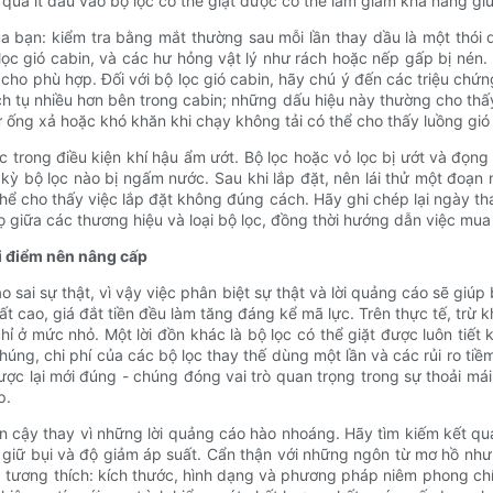
quá ít dầu vào bộ lọc có thể giặt được có thể làm giảm khả năng giữ 
của bạn: kiểm tra bằng mắt thường sau mỗi lần thay dầu là một thói 
lọc gió cabin, và các hư hỏng vật lý như rách hoặc nếp gấp bị nén
 cho phù hợp. Đối với bộ lọc gió cabin, hãy chú ý đến các triệu chứ
ch tụ nhiều hơn bên trong cabin; những dấu hiệu này thường cho thấy
ừ ống xả hoặc khó khăn khi chạy không tải có thể cho thấy luồng gió
 trong điều kiện khí hậu ẩm ướt. Bộ lọc hoặc vỏ lọc bị ướt và đọng 
kỳ bộ lọc nào bị ngấm nước. Sau khi lắp đặt, nên lái thử một đoạn 
hể cho thấy việc lắp đặt không đúng cách. Hãy ghi chép lại ngày tha
ọ giữa các thương hiệu và loại bộ lọc, đồng thời hướng dẫn việc mua 
i điểm nên nâng cấp
áo sai sự thật, vì vậy việc phân biệt sự thật và lời quảng cáo sẽ gi
suất cao, giá đắt tiền đều làm tăng đáng kể mã lực. Trên thực tế, tr
ỉ ở mức nhỏ. Một lời đồn khác là bộ lọc có thể giặt được luôn tiết 
úng, chi phí của các bộ lọc thay thế dùng một lần và các rủi ro t
gược lại mới đúng - chúng đóng vai trò quan trọng trong sự thoải má
p.
in cậy thay vì những lời quảng cáo hào nhoáng. Hãy tìm kiếm kết q
giữ bụi và độ giảm áp suất. Cẩn thận với những ngôn từ mơ hồ như 
g tương thích: kích thước, hình dạng và phương pháp niêm phong chín