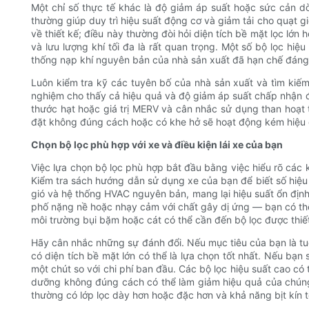
Một chỉ số thực tế khác là độ giảm áp suất hoặc sức cản d
thường giúp duy trì hiệu suất động cơ và giảm tải cho quạt g
về thiết kế; điều này thường đòi hỏi diện tích bề mặt lọc lớn 
và lưu lượng khí tối đa là rất quan trọng. Một số bộ lọc hiệ
thống nạp khí nguyên bản của nhà sản xuất đã hạn chế đáng 
Luôn kiểm tra kỹ các tuyên bố của nhà sản xuất và tìm kiếm
nghiệm cho thấy cả hiệu quả và độ giảm áp suất chấp nhận được
thước hạt hoặc giá trị MERV và cân nhắc sử dụng than hoạt t
đặt không đúng cách hoặc có khe hở sẽ hoạt động kém hiệu q
Chọn bộ lọc phù hợp với xe và điều kiện lái xe của bạn
Việc lựa chọn bộ lọc phù hợp bắt đầu bằng việc hiểu rõ các k
Kiểm tra sách hướng dẫn sử dụng xe của bạn để biết số hiệu
gió và hệ thống HVAC nguyên bản, mang lại hiệu suất ổn địn
phố nặng nề hoặc nhạy cảm với chất gây dị ứng — bạn có thể m
môi trường bụi bặm hoặc cát có thể cần đến bộ lọc được thiế
Hãy cân nhắc những sự đánh đổi. Nếu mục tiêu của bạn là tuổi 
có diện tích bề mặt lớn có thể là lựa chọn tốt nhất. Nếu bạn
một chút so với chi phí ban đầu. Các bộ lọc hiệu suất cao có
dưỡng không đúng cách có thể làm giảm hiệu quả của chúng. 
thường có lớp lọc dày hơn hoặc đặc hơn và khả năng bịt kín t