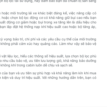
chọn bộ lọc tái sử dụng, hãy đảm bảo bạn đã chuẩn bị sẵn sàng
 hoặc môi trường lái xe khác biệt đáng kể, việc nâng cấp có
p, hoặc chọn bộ lọc động cơ có khả năng giữ bụi cao nếu bạn
suất động cơ giảm hoặc bụi trong xe tăng lên là dấu hiệu cho
bạn lắp đặt hệ thống nạp khí hiệu suất cao hoặc bộ tăng áp,
 kỳ vọng bảo trì, chi phí và các yêu cầu cụ thể của môi trường
hứ không phải cảm xúc hay quảng cáo. Làm như vậy sẽ bảo vệ
 vật liệu lọc, hiểu các thông số hiệu suất, lựa chọn bộ lọc phù
ào nhu cầu bảo vệ, ưu tiên lưu lượng gió, khả năng bảo dưỡng
 không khí trong cabin luôn dễ chịu và sạch sẽ.
ên của bạn và ưu tiên sự phù hợp và khả năng làm kín khi mua
h kiện và duy trì hiệu suất. Với những hướng dẫn trên, bạn có