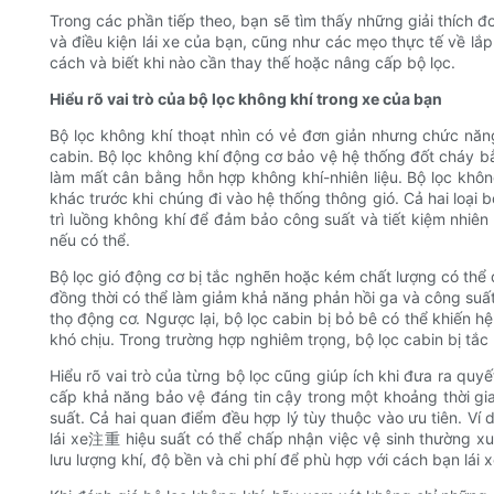
Trong các phần tiếp theo, bạn sẽ tìm thấy những giải thích đ
và điều kiện lái xe của bạn, cũng như các mẹo thực tế về lắp
cách và biết khi nào cần thay thế hoặc nâng cấp bộ lọc.
Hiểu rõ vai trò của bộ lọc không khí trong xe của bạn
Bộ lọc không khí thoạt nhìn có vẻ đơn giản nhưng chức năng
cabin. Bộ lọc không khí động cơ bảo vệ hệ thống đốt cháy bằn
làm mất cân bằng hỗn hợp không khí-nhiên liệu. Bộ lọc khôn
khác trước khi chúng đi vào hệ thống thông gió. Cả hai loại
trì luồng không khí để đảm bảo công suất và tiết kiệm nhiên l
nếu có thể.
Bộ lọc gió động cơ bị tắc nghẽn hoặc kém chất lượng có thể d
đồng thời có thể làm giảm khả năng phản hồi ga và công suấ
thọ động cơ. Ngược lại, bộ lọc cabin bị bỏ bê có thể khiến 
khó chịu. Trong trường hợp nghiêm trọng, bộ lọc cabin bị tắc
Hiểu rõ vai trò của từng bộ lọc cũng giúp ích khi đưa ra quyế
cấp khả năng bảo vệ đáng tin cậy trong một khoảng thời gian
suất. Cả hai quan điểm đều hợp lý tùy thuộc vào ưu tiên. Ví d
lái xe注重 hiệu suất có thể chấp nhận việc vệ sinh thường xu
lưu lượng khí, độ bền và chi phí để phù hợp với cách bạn lái 