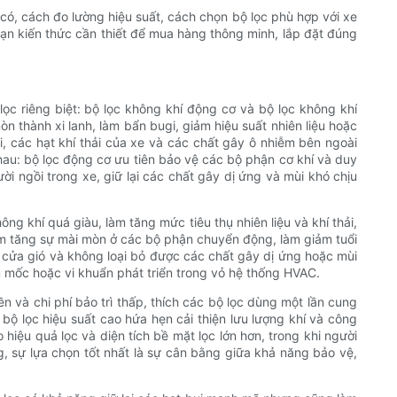
 có, cách đo lường hiệu suất, cách chọn bộ lọc phù hợp với xe
ạn kiến ​​thức cần thiết để mua hàng thông minh, lắp đặt đúng
ọc riêng biệt: bộ lọc không khí động cơ và bộ lọc không khí
n thành xi lanh, làm bẩn bugi, giảm hiệu suất nhiên liệu hoặc
, các hạt khí thải của xe và các chất gây ô nhiễm bên ngoài
hau: bộ lọc động cơ ưu tiên bảo vệ các bộ phận cơ khí và duy
ười ngồi trong xe, giữ lại các chất gây dị ứng và mùi khó chịu
g khí quá giàu, làm tăng mức tiêu thụ nhiên liệu và khí thải,
àm tăng sự mài mòn ở các bộ phận chuyển động, làm giảm tuổi
c cửa gió và không loại bỏ được các chất gây dị ứng hoặc mùi
m mốc hoặc vi khuẩn phát triển trong vỏ hệ thống HVAC.
ền và chi phí bảo trì thấp, thích các bộ lọc dùng một lần cung
bộ lọc hiệu suất cao hứa hẹn cải thiện lưu lượng khí và công
 hiệu quả lọc và diện tích bề mặt lọc lớn hơn, trong khi người
, sự lựa chọn tốt nhất là sự cân bằng giữa khả năng bảo vệ,