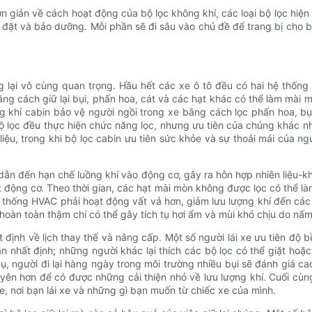
ơn giản về cách hoạt động của bộ lọc không khí, các loại bộ lọc hiện
 đặt và bảo dưỡng. Mỗi phần sẽ đi sâu vào chủ đề để trang bị cho b
 lại vô cùng quan trọng. Hầu hết các xe ô tô đều có hai hệ thống l
g cách giữ lại bụi, phấn hoa, cát và các hạt khác có thể làm mài mò
g khí cabin bảo vệ người ngồi trong xe bằng cách lọc phấn hoa, bụi
 bộ lọc đều thực hiện chức năng lọc, nhưng ưu tiên của chúng khác n
iệu, trong khi bộ lọc cabin ưu tiên sức khỏe và sự thoải mái của ng
ẫn đến hạn chế luồng khí vào động cơ, gây ra hỗn hợp nhiên liệu-khôn
t động cơ. Theo thời gian, các hạt mài mòn không được lọc có thể l
hệ thống HVAC phải hoạt động vất vả hơn, giảm lưu lượng khí đến cá
 hoàn toàn thậm chí có thể gây tích tụ hơi ẩm và mùi khó chịu do nấ
t định về lịch thay thế và nâng cấp. Một số người lái xe ưu tiên độ b
 nhất định; những người khác lại thích các bộ lọc có thể giặt hoặc 
ụ, người đi lại hàng ngày trong môi trường nhiều bụi sẽ đánh giá cao
yên hơn để có được những cải thiện nhỏ về lưu lượng khí. Cuối cùng
xe, nơi bạn lái xe và những gì bạn muốn từ chiếc xe của mình.