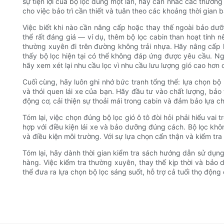
sự tiện lợi của bộ lọc dùng một lần, hãy cân nhắc các thương
cho việc bảo trì cần thiết và tuân theo các khoảng thời gia
Việc biết khi nào cần nâng cấp hoặc thay thế ngoài bảo dưỡ
thể rất đáng giá — ví dụ, thêm bộ lọc cabin than hoạt tính
thường xuyên đi trên đường không trải nhựa. Hãy nâng cấp kh
thấy bộ lọc hiện tại có thể không đáp ứng được yêu cầu. Ng
hãy xem xét lại nhu cầu lọc vì nhu cầu lưu lượng gió cao hơn c
Cuối cùng, hãy luôn ghi nhớ bức tranh tổng thể: lựa chọn bộ l
và thói quen lái xe của bạn. Hãy đầu tư vào chất lượng, b
động cơ, cải thiện sự thoải mái trong cabin và đảm bảo lựa c
Tóm lại, việc chọn đúng bộ lọc gió ô tô đòi hỏi phải hiểu vai 
hợp với điều kiện lái xe và bảo dưỡng đúng cách. Bộ lọc khô
và điều kiện môi trường. Với sự lựa chọn cẩn thận và kiểm tr
Tóm lại, hãy dành thời gian kiểm tra sách hướng dẫn sử dụng
hàng. Việc kiểm tra thường xuyên, thay thế kịp thời và bảo d
thể đưa ra lựa chọn bộ lọc sáng suốt, hỗ trợ cả tuổi thọ độn