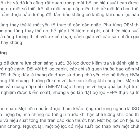
ộ khít và độ kín cũng rất quan trọng: một bộ lọc hiệu suất cao đượ
động cơ, một số thiết kế hậu mãi cung cấp diện tích bề mặt lớn hơn t
à cần được bảo dưỡng để đảm bảo không có không khí chưa lọc nào 
tùng thay thế là một yếu tố thực tế cần cân nhắc. Phụ tùng OEM th
ọn phụ tùng thay thế có thể giúp tiết kiệm chi phí, cải thiện hiệu 
khả năng tương thích với xe của bạn, cảnh giác với các sản phẩm g
n hay không.
năng
ng để đưa ra lựa chọn sáng suốt. Bộ lọc được kiểm tra và đánh giá
ó ngữ cảnh. Đối với bộ lọc cabin, các chỉ số quen thuộc bao gồm ME
ả Tối thiểu); đây là thang đo được sử dụng chủ yếu cho hệ thống HVA
 càng tốt nhưng thường đi kèm với lực cản luồng khí càng lớn. Mặc
n vẫn cung cấp chỉ số MERV hoặc thông tin về hiệu quả lọc hạt tư
ử nghiệm được kiểm soát), nhưng việc lắp đặt bộ lọc HEPA thực sự t
ác nhau. Một tiêu chuẩn được tham khảo rộng rãi trong ngành là ISO
à lượng bụi mà chúng có thể giữ trước khi hạn chế luồng khí. Các 
 và hiệu suất tổng thể trên các kích thước hạt. Một bộ lọc có hiệu 
nh chóng. Ngược lại, một bộ lọc có hiệu suất lọc thấp hơn một chút