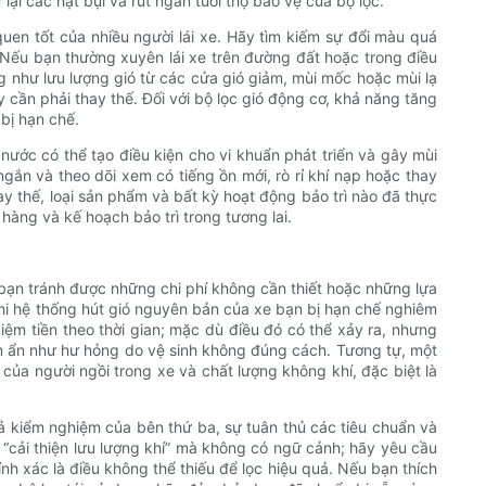
lại các hạt bụi và rút ngắn tuổi thọ bảo vệ của bộ lọc.
quen tốt của nhiều người lái xe. Hãy tìm kiếm sự đổi màu quá
. Nếu bạn thường xuyên lái xe trên đường đất hoặc trong điều
ng như lưu lượng gió từ các cửa gió giảm, mùi mốc hoặc mùi lạ
 cần phải thay thế. Đối với bộ lọc gió động cơ, khả năng tăng
 bị hạn chế.
nước có thể tạo điều kiện cho vi khuẩn phát triển và gây mùi
ngắn và theo dõi xem có tiếng ồn mới, rò rỉ khí nạp hoặc thay
y thế, loại sản phẩm và bất kỳ hoạt động bảo trì nào đã thực
hàng và kế hoạch bảo trì trong tương lai.
úp bạn tránh được những chi phí không cần thiết hoặc những lựa
ừ khi hệ thống hút gió nguyên bản của xe bạn bị hạn chế nghiêm
kiệm tiền theo thời gian; mặc dù điều đó có thể xảy ra, nhưng
iềm ẩn như hư hỏng do vệ sinh không đúng cách. Tương tự, một
i của người ngồi trong xe và chất lượng không khí, đặc biệt là
uả kiểm nghiệm của bên thứ ba, sự tuân thủ các tiêu chuẩn và
“cải thiện lưu lượng khí” mà không có ngữ cảnh; hãy yêu cầu
h xác là điều không thể thiếu để lọc hiệu quả. Nếu bạn thích