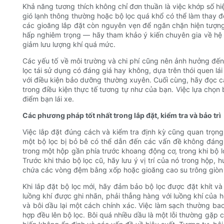
Khả năng tương thích không chỉ đơn thuần là việc khớp số hi
gió lạnh thông thường hoặc bộ lọc quá khổ có thể làm thay đổ
các gioăng lắp đặt còn nguyên vẹn để ngăn chặn hiện tượng
hấp nghiêm trọng — hãy tham khảo ý kiến ​​chuyên gia về hệ
giảm lưu lượng khí quá mức.
Các yếu tố về môi trường và chi phí cũng nên ảnh hưởng đến q
lọc tái sử dụng có đáng giá hay không, dựa trên thói quen lá
với điều kiện bảo dưỡng thường xuyên. Cuối cùng, hãy đọc c
trong điều kiện thực tế tương tự như của bạn. Việc lựa chọn 
điểm bạn lái xe.
Các phương pháp tốt nhất trong lắp đặt, kiểm tra và bảo trì
Việc lắp đặt đúng cách và kiểm tra định kỳ cũng quan trọng
một bộ lọc bị bỏ bê có thể dẫn đến các vấn đề không đáng 
trong một hộp gần phía trước khoang động cơ, trong khi bộ 
Trước khi tháo bộ lọc cũ, hãy lưu ý vị trí của nó trong hộp
chứa các vòng đệm bằng xốp hoặc gioăng cao su trông giòn 
Khi lắp đặt bộ lọc mới, hãy đảm bảo bộ lọc được đặt khít v
luồng khí được ghi nhãn, phải thẳng hàng với luồng khí của 
và bôi dầu lại một cách chính xác. Việc làm sạch thường ba
hợp đều lên bộ lọc. Bôi quá nhiều dầu là một lỗi thường gặp