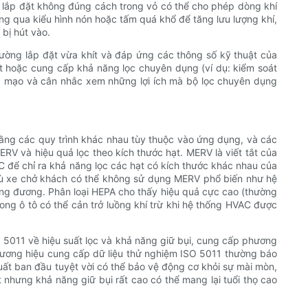
c lắp đặt không đúng cách trong vỏ có thể cho phép dòng khí
hông qua kiểu hình nón hoặc tấm quá khổ để tăng lưu lượng khí,
bị hút vào.
ường lắp đặt vừa khít và đáp ứng các thông số kỹ thuật của
suất hoặc cung cấp khả năng lọc chuyên dụng (ví dụ: kiểm soát
iả mạo và cân nhắc xem những lợi ích mà bộ lọc chuyên dụng
 bằng các quy trình khác nhau tùy thuộc vào ứng dụng, và các
RV và hiệu quả lọc theo kích thước hạt. MERV là viết tắt của
C để chỉ ra khả năng lọc các hạt có kích thước khác nhau của
 dù xe chở khách có thể không sử dụng MERV phổ biến như hệ
ơng đương. Phân loại HEPA cho thấy hiệu quả cực cao (thường
rong ô tô có thể cản trở luồng khí trừ khi hệ thống HVAC được
 5011 về hiệu suất lọc và khả năng giữ bụi, cung cấp phương
thương hiệu cung cấp dữ liệu thử nghiệm ISO 5011 thường báo
suất ban đầu tuyệt vời có thể bảo vệ động cơ khỏi sự mài mòn,
 nhưng khả năng giữ bụi rất cao có thể mang lại tuổi thọ cao