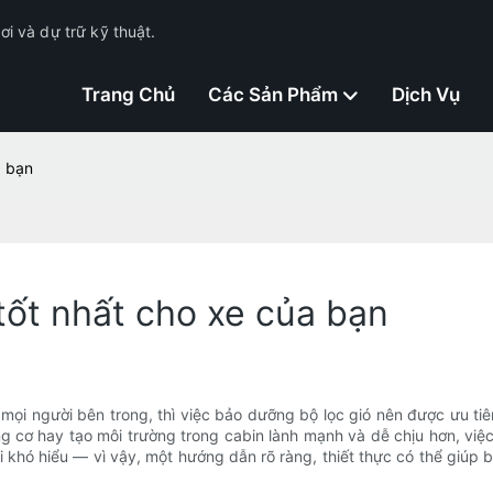
i và dự trữ kỹ thuật.
Trang Chủ
Các Sản Phẩm
Dịch Vụ
a bạn
tốt nhất cho xe của bạn
ọi người bên trong, thì việc bảo dưỡng bộ lọc gió nên được ưu tiên
ơ hay tạo môi trường trong cabin lành mạnh và dễ chịu hơn, việc ch
i khó hiểu — vì vậy, một hướng dẫn rõ ràng, thiết thực có thể giúp 