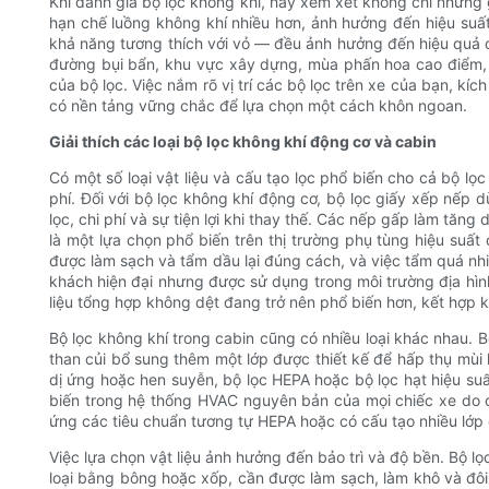
Khi đánh giá bộ lọc không khí, hãy xem xét không chỉ những g
hạn chế luồng không khí nhiều hơn, ảnh hưởng đến hiệu suấ
khả năng tương thích với vỏ — đều ảnh hưởng đến hiệu quả c
đường bụi bẩn, khu vực xây dựng, mùa phấn hoa cao điểm, 
của bộ lọc. Việc nắm rõ vị trí các bộ lọc trên xe của bạn, 
có nền tảng vững chắc để lựa chọn một cách khôn ngoan.
Giải thích các loại bộ lọc không khí động cơ và cabin
Có một số loại vật liệu và cấu tạo lọc phổ biến cho cả bộ lọc
phí. Đối với bộ lọc không khí động cơ, bộ lọc giấy xếp nếp
lọc, chi phí và sự tiện lợi khi thay thế. Các nếp gấp làm tăn
là một lựa chọn phổ biến trên thị trường phụ tùng hiệu suấ
được làm sạch và tẩm dầu lại đúng cách, và việc tẩm quá nhiề
khách hiện đại nhưng được sử dụng trong môi trường địa hình 
liệu tổng hợp không dệt đang trở nên phổ biến hơn, kết hợp k
Bộ lọc không khí trong cabin cũng có nhiều loại khác nhau. Bộ 
than củi bổ sung thêm một lớp được thiết kế để hấp thụ mùi 
dị ứng hoặc hen suyễn, bộ lọc HEPA hoặc bộ lọc hạt hiệu suấ
biến trong hệ thống HVAC nguyên bản của mọi chiếc xe do cả
ứng các tiêu chuẩn tương tự HEPA hoặc có cấu tạo nhiều lớp 
Việc lựa chọn vật liệu ảnh hưởng đến bảo trì và độ bền. Bộ lọ
loại bằng bông hoặc xốp, cần được làm sạch, làm khô và đôi 