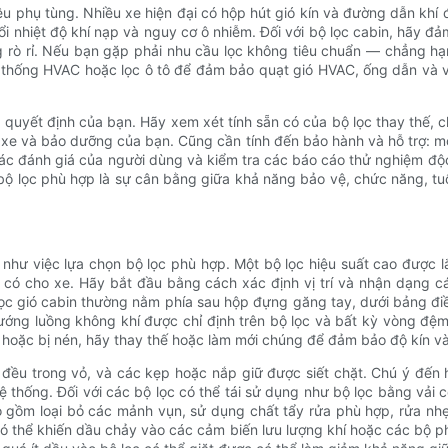
ệu phụ tùng. Nhiều xe hiện đại có hộp hút gió kín và đường dẫn khí 
i nhiệt độ khí nạp và nguy cơ ô nhiễm. Đối với bộ lọc cabin, hãy đ
 rò rỉ. Nếu bạn gặp phải nhu cầu lọc không tiêu chuẩn — chẳng hạ
 thống HVAC hoặc lọc ô tô để đảm bảo quạt gió HVAC, ống dẫn và vị 
uyết định của bạn. Hãy xem xét tính sẵn có của bộ lọc thay thế, ch
i xe và bảo dưỡng của bạn. Cũng cần tính đến bảo hành và hỗ trợ: một
ác đánh giá của người dùng và kiểm tra các báo cáo thử nghiệm độc
bộ lọc phù hợp là sự cân bằng giữa khả năng bảo vệ, chức năng, tuổ
 như việc lựa chọn bộ lọc phù hợp. Một bộ lọc hiệu suất cao được
có cho xe. Hãy bắt đầu bằng cách xác định vị trí và nhận dạng c
lọc gió cabin thường nằm phía sau hộp đựng găng tay, dưới bảng đi
, hướng luồng không khí được chỉ định trên bộ lọc và bất kỳ vòng 
hoặc bị nén, hãy thay thế hoặc làm mới chúng để đảm bảo độ kín và
à đều trong vỏ, và các kẹp hoặc nắp giữ được siết chặt. Chú ý đến 
hệ thống. Đối với các bộ lọc có thể tái sử dụng như bộ lọc bằng vải
o gồm loại bỏ các mảnh vụn, sử dụng chất tẩy rửa phù hợp, rửa nhẹ
 có thể khiến dầu chảy vào các cảm biến lưu lượng khí hoặc các bộ 