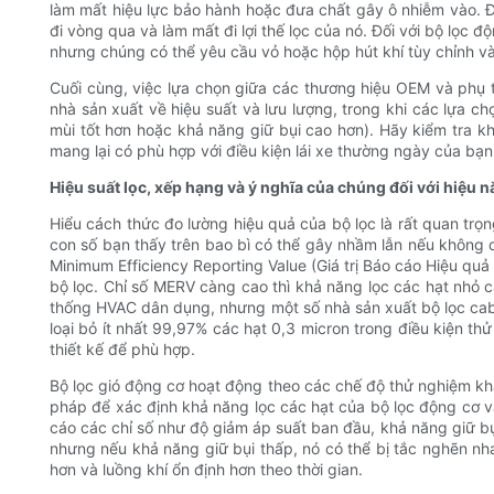
làm mất hiệu lực bảo hành hoặc đưa chất gây ô nhiễm vào. Đ
đi vòng qua và làm mất đi lợi thế lọc của nó. Đối với bộ lọc 
nhưng chúng có thể yêu cầu vỏ hoặc hộp hút khí tùy chỉnh v
Cuối cùng, việc lựa chọn giữa các thương hiệu OEM và phụ 
nhà sản xuất về hiệu suất và lưu lượng, trong khi các lựa ch
mùi tốt hơn hoặc khả năng giữ bụi cao hơn). Hãy kiểm tra 
mang lại có phù hợp với điều kiện lái xe thường ngày của bạ
Hiệu suất lọc, xếp hạng và ý nghĩa của chúng đối với hiệu 
Hiểu cách thức đo lường hiệu quả của bộ lọc là rất quan trọ
con số bạn thấy trên bao bì có thể gây nhầm lẫn nếu không c
Minimum Efficiency Reporting Value (Giá trị Báo cáo Hiệu qu
bộ lọc. Chỉ số MERV càng cao thì khả năng lọc các hạt nhỏ
thống HVAC dân dụng, nhưng một số nhà sản xuất bộ lọc cabi
loại bỏ ít nhất 99,97% các hạt 0,3 micron trong điều kiện th
thiết kế để phù hợp.
Bộ lọc gió động cơ hoạt động theo các chế độ thử nghiệm kh
pháp để xác định khả năng lọc các hạt của bộ lọc động cơ v
cáo các chỉ số như độ giảm áp suất ban đầu, khả năng giữ bụi
nhưng nếu khả năng giữ bụi thấp, nó có thể bị tắc nghẽn nha
hơn và luồng khí ổn định hơn theo thời gian.