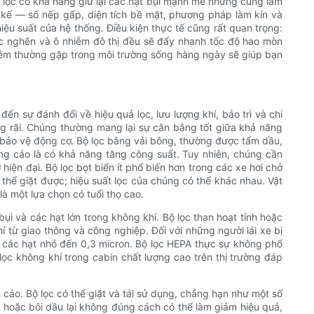
bộ lọc có khả năng giữ lại các hạt bụi mạnh mẽ nhưng cũng làm
 kế — số nếp gấp, diện tích bề mặt, phương pháp làm kín và
u suất của hệ thống. Điều kiện thực tế cũng rất quan trọng:
c nghẽn và ô nhiễm đô thị đều sẽ đẩy nhanh tốc độ hao mòn
nhiễm thường gặp trong môi trường sống hàng ngày sẽ giúp bạn
đến sự đánh đổi về hiệu quả lọc, lưu lượng khí, bảo trì và chi
ng rãi. Chúng thường mang lại sự cân bằng tốt giữa khả năng
 để bảo vệ động cơ. Bộ lọc bằng vải bông, thường được tẩm dầu,
ảng cáo là có khả năng tăng công suất. Tuy nhiên, chúng cần
iện đại. Bộ lọc bọt biển ít phổ biến hơn trong các xe hơi chở
 thể giặt được; hiệu suất lọc của chúng có thể khác nhau. Vật
à một lựa chọn có tuổi thọ cao.
 bụi và các hạt lớn trong không khí. Bộ lọc than hoạt tính hoặc
 từ giao thông và công nghiệp. Đối với những người lái xe bị
ao các hạt nhỏ đến 0,3 micron. Bộ lọc HEPA thực sự không phổ
ọc không khí trong cabin chất lượng cao trên thị trường đáp
n cáo. Bộ lọc có thể giặt và tái sử dụng, chẳng hạn như một số
h hoặc bôi dầu lại không đúng cách có thể làm giảm hiệu quả,