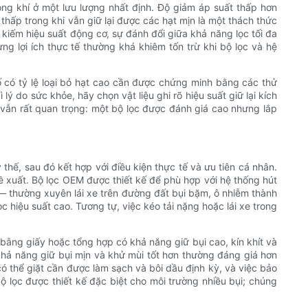
ng khí ở một lưu lượng nhất định. Độ giảm áp suất thấp hơn
thấp trong khi vẫn giữ lại được các hạt mịn là một thách thức
ìm kiếm hiệu suất động cơ, sự đánh đổi giữa khả năng lọc tối đa
ưng lợi ích thực tế thường khá khiêm tốn trừ khi bộ lọc và hệ
ố có tỷ lệ loại bỏ hạt cao cần được chứng minh bằng các thử
ý do sức khỏe, hãy chọn vật liệu ghi rõ hiệu suất giữ lại kích
t vẫn rất quan trọng: một bộ lọc được đánh giá cao nhưng lắp
thế, sau đó kết hợp với điều kiện thực tế và ưu tiên cá nhân.
 xuất. Bộ lọc OEM được thiết kế để phù hợp với hệ thống hút
— thường xuyên lái xe trên đường đất bụi bặm, ô nhiễm thành
 hiệu suất cao. Tương tự, việc kéo tải nặng hoặc lái xe trong
n bằng giấy hoặc tổng hợp có khả năng giữ bụi cao, kín khít và
i khả năng giữ bụi mịn và khử mùi tốt hơn thường đáng giá hơn
có thể giặt cần được làm sạch và bôi dầu định kỳ, và việc bảo
 lọc được thiết kế đặc biệt cho môi trường nhiều bụi; chúng