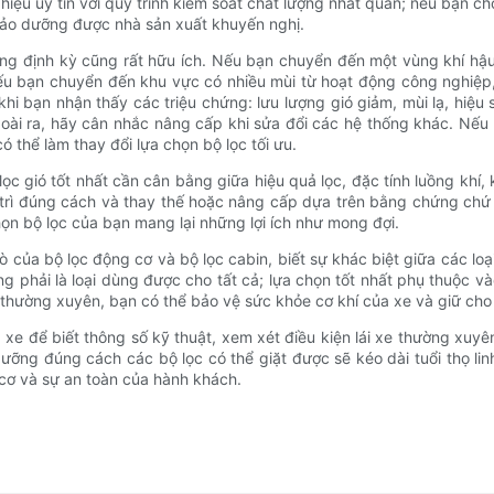
 hiệu uy tín với quy trình kiểm soát chất lượng nhất quán; nếu bạn 
n bảo dưỡng được nhà sản xuất khuyến nghị.
ng định kỳ cũng rất hữu ích. Nếu bạn chuyển đến một vùng khí hậu
 nếu bạn chuyển đến khu vực có nhiều mùi từ hoạt động công nghiệ
i bạn nhận thấy các triệu chứng: lưu lượng gió giảm, mùi lạ, hiệu 
oài ra, hãy cân nhắc nâng cấp khi sửa đổi các hệ thống khác. Nếu 
ó thể làm thay đổi lựa chọn bộ lọc tối ưu.
ọc gió tốt nhất cần cân bằng giữa hiệu quả lọc, đặc tính luồng khí,
ảo trì đúng cách và thay thế hoặc nâng cấp dựa trên bằng chứng c
họn bộ lọc của bạn mang lại những lợi ích như mong đợi.
trò của bộ lọc động cơ và bộ lọc cabin, biết sự khác biệt giữa các loại
ng phải là loại dùng được cho tất cả; lựa chọn tốt nhất phụ thuộc v
a thường xuyên, bạn có thể bảo vệ sức khỏe cơ khí của xe và giữ cho
 xe để biết thông số kỹ thuật, xem xét điều kiện lái xe thường xuy
ưỡng đúng cách các bộ lọc có thể giặt được sẽ kéo dài tuổi thọ lin
g cơ và sự an toàn của hành khách.