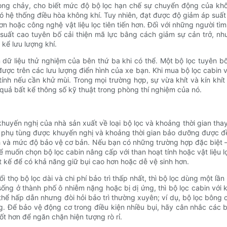
òng chảy, cho biết mức độ bộ lọc hạn chế sự chuyển động của khô
ió hệ thống điều hòa không khí. Tuy nhiên, đạt được độ giảm áp suất 
hơn hoặc công nghệ vật liệu lọc tiên tiến hơn. Đối với những người t
u suất cao tuyên bố cải thiện mã lực bằng cách giảm sự cản trở, nh
kể lưu lượng khí.
 dữ liệu thử nghiệm của bên thứ ba khi có thể. Một bộ lọc tuyên b
 trên các lưu lượng điển hình của xe bạn. Khi mua bộ lọc cabin vì l
ính nếu cần khử mùi. Trong mọi trường hợp, sự vừa khít và kín khí
uả bất kể thông số kỹ thuật trong phòng thí nghiệm của nó.
huyến nghị của nhà sản xuất về loại bộ lọc và khoảng thời gian thay 
 phụ tùng được khuyến nghị và khoảng thời gian bảo dưỡng được đề
h và mức độ bảo vệ cơ bản. Nếu bạn có những trường hợp đặc biệt 
uốn chọn bộ lọc cabin nâng cấp với than hoạt tính hoặc vật liệu lọc
t kế để có khả năng giữ bụi cao hơn hoặc dễ vệ sinh hơn.
thọ bộ lọc dài và chi phí bảo trì thấp nhất, thì bộ lọc dùng một lầ
 sống ở thành phố ô nhiễm nặng hoặc bị dị ứng, thì bộ lọc cabin vớ
 thể hấp dẫn nhưng đòi hỏi bảo trì thường xuyên; ví dụ, bộ lọc bông 
Để bảo vệ động cơ trong điều kiện nhiều bụi, hãy cân nhắc các bộ
ốt hơn để ngăn chặn hiện tượng rò rỉ.