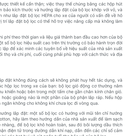
được thiết kế cẩn thận; việc thay thế chúng bằng các hộp hút
ảm bảo kích thước và hướng lắp đặt của bộ lọc khớp với vỏ, và
n như lắp đặt bộ lọc HEPA cho xe của người có vấn đề về hô
trí lắp đặt bộ lọc có thể hỗ trợ việc nâng cấp mà không làm
i phí theo thời gian và liệu giá thành ban đầu cao hơn của bộ
 số bộ lọc hiệu suất cao trên thị trường có bảo hành trọn đời
 lập để xác minh các tuyên bố về hiệu suất của nhà sản xuất
i thọ và chi phí, cuối cùng phải phù hợp với cách thức và địa
 lắp đặt không đúng cách sẽ không phát huy hết tác dụng, và
ác hộp lọc trong xe của bạn: bộ lọc gió động cơ thường nằm
ều khiển hoặc bên trong một tấm che gần chân kính chắn gió.
đệm hoặc gioăng nào là một phần của bộ phận lắp ráp. Nếu hộp
 ngăn không cho không khí chưa lọc đi vòng qua.
hướng lắp đặt: một số bộ lọc có hướng với mũi tên chỉ hướng
 cotton, hãy làm theo hướng dẫn của nhà sản xuất để làm sạch
 nhàng, để bộ lọc khô hoàn toàn, sau đó bôi lượng dầu thích
phận điện tử trong đường dẫn khí nạp, dẫn đến các chỉ số cảm