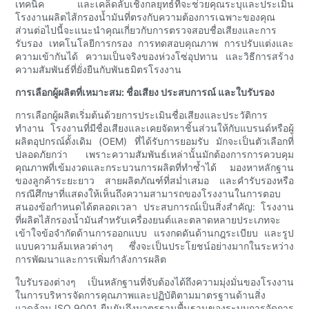
เทคนิค และเคล็ดลับเชิงกลยุทธ์ที่จะช่วยคุณระบุและประเมิน
โรงงานผลิตไส้กรองน้ำมันที่ตรงกับความต้องการเฉพาะของคุณ
ส่วนต่อไปนี้จะแนะนำคุณเกี่ยวกับการตรวจสอบชื่อเสียงและการ
รับรอง เทคโนโลยีการกรอง การทดสอบคุณภาพ การปรับแต่งและ
ความเข้ากันได้ ความเป็นจริงของห่วงโซ่อุปทาน และวิธีการสร้าง
ความสัมพันธ์ที่ยั่งยืนกับพันธมิตรโรงงาน
การเลือกผู้ผลิตที่เหมาะสม: ชื่อเสียง ประสบการณ์ และใบรับรอง
การเลือกผู้ผลิตเริ่มต้นด้วยการประเมินชื่อเสียงและประวัติการ
ทำงาน โรงงานที่มีชื่อเสียงและเคยจัดหาชิ้นส่วนให้กับแบรนด์หรือผู้
ผลิตอุปกรณ์ดั้งเดิม (OEM) ที่ได้รับการยอมรับ มักจะเป็นตัวเลือกที่
ปลอดภัยกว่า เพราะความสัมพันธ์เหล่านั้นมักต้องการการควบคุม
คุณภาพที่เข้มงวดและกระบวนการผลิตที่ทำซ้ำได้ มองหาหลักฐาน
ของลูกค้าระยะยาว สายผลิตภัณฑ์ที่สม่ำเสมอ และคำรับรองหรือ
กรณีศึกษาที่แสดงให้เห็นถึงความสามารถของโรงงานในการตอบ
สนองข้อกำหนดได้ตลอดเวลา ประสบการณ์เป็นสิ่งสำคัญ: โรงงาน
ที่ผลิตไส้กรองน้ำมันสำหรับเครื่องยนต์และตลาดหลายประเภทจะ
เข้าใจข้อจำกัดด้านการออกแบบ แรงกดดันด้านกฎระเบียบ และรูป
แบบความล้มเหลวต่างๆ ซึ่งจะเป็นประโยชน์อย่างมากในระหว่าง
การพัฒนาและการเพิ่มกำลังการผลิต
ใบรับรองต่างๆ เป็นหลักฐานที่จับต้องได้ถึงความมุ่งมั่นของโรงงาน
ในการบริหารจัดการคุณภาพและปฏิบัติตามมาตรฐานด้านสิ่ง
แวดล้อม ISO 9001 ยืนยันถึงมาตรฐานพื้นฐานของระบบการจัดการ