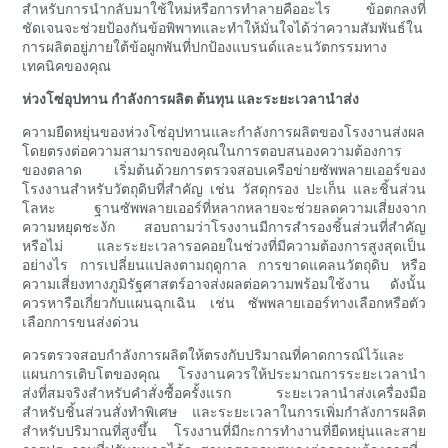
สำหรับการนำกลับมาใช้ใหม่หรือการทำลายคืออะไร ข้อตกลงที่
ชัดเจนจะช่วยป้องกันข้อพิพาทและทำให้มั่นใจได้ว่าความสัมพันธ์ใน
การผลิตอยู่ภายใต้ข้อผูกพันที่ปกป้องแบรนด์และนวัตกรรมทาง
เทคนิคของคุณ
ห่วงโซ่อุปทาน กำลังการผลิต ต้นทุน และระยะเวลานำส่ง
ความยืดหยุ่นของห่วงโซ่อุปทานและกำลังการผลิตของโรงงานส่งผล
โดยตรงต่อความสามารถของคุณในการตอบสนองความต้องการ
ของตลาด เริ่มต้นด้วยการตรวจสอบเครือข่ายซัพพลายเออร์ของ
โรงงานสำหรับวัตถุดิบที่สำคัญ เช่น วัสดุกรอง ปะเก็น และชิ้นส่วน
โลหะ ฐานซัพพลายเออร์ที่หลากหลายจะช่วยลดความเสี่ยงจาก
ความหยุดชะงัก สอบถามว่าโรงงานมีการสำรองชิ้นส่วนที่สำคัญ
หรือไม่ และระยะเวลารอคอยในช่วงที่มีความต้องการสูงสุดเป็น
อย่างไร การเปลี่ยนแปลงตามฤดูกาล การขาดแคลนวัตถุดิบ หรือ
ความเสี่ยงทางภูมิรัฐศาสตร์อาจส่งผลต่อความพร้อมใช้งาน ดังนั้น
ควรหารือเกี่ยวกับแผนฉุกเฉิน เช่น ซัพพลายเออร์ทางเลือกหรือตัว
เลือกการขนส่งด่วน
ควรตรวจสอบกำลังการผลิตให้ตรงกับปริมาณที่คาดการณ์ไว้และ
แผนการเติบโตของคุณ โรงงานควรให้ประมาณการระยะเวลานำ
ส่งที่สมจริงสำหรับคำสั่งซื้อครั้งแรก ระยะเวลานำส่งเครื่องมือ
สำหรับชิ้นส่วนสั่งทำพิเศษ และระยะเวลาในการเพิ่มกำลังการผลิต
สำหรับปริมาณที่สูงขึ้น โรงงานที่มีกะการทำงานที่ยืดหยุ่นและสาย