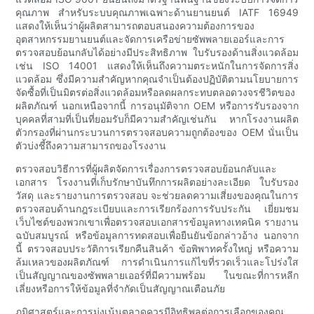
คุณภาพ สำหรับระบบคุณภาพเฉพาะด้านยานยนต์ IATF 16949
แสดงให้เห็นว่าผู้ผลิตสามารถตอบสนองความต้องการของ
อุตสาหกรรมยานยนต์และจัดการเครือข่ายซัพพลายเออร์และการ
ตรวจสอบย้อนกลับได้อย่างมีประสิทธิภาพ ใบรับรองด้านสิ่งแวดล้อม
เช่น ISO 14001 แสดงให้เห็นถึงความตระหนักในการจัดการสิ่ง
แวดล้อม ซึ่งมีความสำคัญหากคุณจำเป็นต้องปฏิบัติตามนโยบายการ
จัดซื้อที่เป็นมิตรต่อสิ่งแวดล้อมหรือลดผลกระทบตลอดวงจรชีวิตของ
ผลิตภัณฑ์ นอกเหนือจากนี้ การอนุมัติจาก OEM หรือการรับรองจาก
บุคคลที่สามที่เป็นที่ยอมรับก็มีความสำคัญเช่นกัน หากโรงงานผลิต
ตัวกรองที่ผ่านกระบวนการตรวจสอบความถูกต้องของ OEM นั่นเป็น
ตัวบ่งชี้ถึงความสามารถของโรงงาน
ตรวจสอบวิธีการที่ผู้ผลิตจัดการเรื่องการตรวจสอบย้อนกลับและ
เอกสาร โรงงานที่เก็บรักษาบันทึกการผลิตอย่างละเอียด ใบรับรอง
วัสดุ และรายงานการตรวจสอบ จะช่วยลดความเสี่ยงของคุณในการ
ตรวจสอบด้านกฎระเบียบและการเรียกร้องการรับประกัน เยี่ยมชม
เว็บไซต์ของพวกเขาเพื่อตรวจสอบเอกสารข้อมูลทางเทคนิค รายงาน
ฉบับสมบูรณ์ หรือข้อมูลการทดสอบเพื่อยืนยันข้อกล่าวอ้าง นอกจาก
นี้ ตรวจสอบประวัติการเรียกคืนสินค้า ข้อพิพาทครั้งใหญ่ หรือความ
ล้มเหลวของผลิตภัณฑ์ การดำเนินการแก้ไขที่รวดเร็วและโปร่งใส
เป็นสัญญาณของซัพพลายเออร์ที่มีความพร้อม ในขณะที่การหลีก
เลี่ยงหรือการให้ข้อมูลที่จำกัดเป็นสัญญาณเตือนภัย
ภูมิศาสตร์และการมุ่งเน้นตลาดควรมีอิทธิพลต่อการเลือกของคุณ