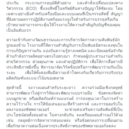
ประกัน กระบวนการอนุมัติตัวอย่าง และคำสั่งเปลี่ยนแปลงทาง
วิศวกรรม (ECO) ชี้แจงสิทธิ์ในทรัพย์สินทางปัญญาให้ชัดเจน โดย
เฉพาะอย่างยิ่งสำหรับเครื่องมือและแบบแผนที่เป็นกรรมสิทธิ์ สัญญา
ที่อิงตามผลการปฏิบัติงานพร้อมแรงจูงใจสำหรับการบรรลุหรือเกิน
เป้าหมายสามารถกระตุ้นให้โรงงานให้ความสำคัญกับบัญชีของคุณ
เป็นอันดับแรก
ความเข้ากันทางวัฒนธรรมและการบริหารจัดการความสัมพันธ์มัก
ถูกมองข้าม โรงงานที่ให้ความสำคัญกับการเป็นพันธมิตรจะลงทุนใน
การแก้ปัญหาร่วมกัน แบ่งปันความรู้ทางเทคนิค และเปิดเผยข้อจำกัด
ด้านกำลังการผลิตอย่างตรงไปตรงมา กำหนดผู้ประสานงานสำหรับ
ฝ่ายวิศวกรรม ฝ่ายคุณภาพ และฝ่ายปฏิบัติการ เพื่อให้การสื่อสารมี
ประสิทธิภาพยิ่งขึ้น พิจารณาจัดเวิร์คช็อปหรือการพัฒนาร่วมกันเป็น
ระยะ เพื่อให้ทั้งสองทีมมีความเข้าใจตรงกันเกี่ยวกับการปรับปรุง
ผลิตภัณฑ์และแนวโน้มของตลาด
สุดท้ายนี้ จงวางแผนสำหรับระยะยาว ความร่วมมือเชิงกลยุทธ์
สามารถพัฒนาไปสู่การวิจัยและพัฒนาแบบร่วมมือ ข้อตกลงจัดหา
แบบผูกขาด หรือผลิตภัณฑ์ร่วมแบรนด์ การลงทุนเวลาในการสร้าง
ความไว้วางใจ การให้ข้อเสนอแนะที่สร้างสรรค์ และการยอมรับใน
ผลงานของซัพพลายเออร์ จะช่วยส่งเสริมความสัมพันธ์ที่เป็น
ประโยชน์ต่อทั้งสองฝ่าย ในทางกลับกัน จงเตรียมแผนสำรองไว้ด้วย
เช่น กลยุทธ์การจัดหาจากสองแหล่ง หรือข้อตกลงการเปลี่ยนผ่าน
เพื่อรักษาความต่อเนื่องหากประสิทธิภาพของซัพพลายเออร์ลดลง