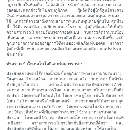
กฎระเบียบในท้องถิ่น โลจิสติกส์การนำเข้า/ส่งออก และระยะเวลา
รอคอยจะแตกต่างกันไปตามภูมิภาค ผู้ผลิตที่อยู่ใกล้ศูนย์กระจาย
สินค้าของคุณสามารถลดระยะเวลารอคอยและลดต้นทุนค่าขนส่ง
ได้ แต่ควรพิจารณาถึงความสามารถและต้นทุนควบคู่กันไป สุดท้าย
นี้ ให้พิจารณาถึงความยืดหยุ่นของโรงงาน ผู้ผลิตที่แสดงให้เห็นถึง
ความสามารถในการปรับปรุงการออกแบบ รับการผลิตจำนวนน้อย
เพื่อทดสอบ และขยายขนาดการผลิตเมื่อความต้องการเพิ่มขึ้น จะมี
คุณค่ามากกว่าตลอดอายุการใช้งานของผลิตภัณฑ์ของคุณ มากกว่า
ผู้ผลิตที่เชี่ยวชาญเฉพาะการผลิตปริมาณมากและมีความแปรปรวน
ต่ำเท่านั้น
ทำความเข้าใจเทคโนโลยีและวัสดุการกรอง
ประสิทธิภาพของไส้กรองน้ำมันขึ้นอยู่กับการทำงานร่วมกันระหว่าง
วัสดุกรอง โครงสร้าง และส่วนประกอบเสริม วัสดุกรองเป็นหัวใจ
สำคัญของไส้กรอง เพราะเป็นตัวกำหนดประสิทธิภาพการดักจับ
อนุภาค ความต้านทานการไหล และความสามารถในการกักเก็บสิ่ง
สกปรก วัสดุกรองที่ใช้กันทั่วไป ได้แก่ เซลลูโลส เส้นใยสังเคราะห์
(เช่น ไมโครกลาสหรือโพลีเอสเตอร์) และวัสดุผสมที่ให้ความสมดุล
ระหว่างต้นทุนและประสิทธิภาพ วัสดุกรองเซลลูโลสมีราคาถูกกว่า
และให้ประสิทธิภาพที่เพียงพอสำหรับการใช้งานมาตรฐานหลาย
ประเภท ในขณะที่วัสดุกรองสังเคราะห์ให้การกรองระดับไมครอนที่
เหนือกว่า ความสามารถในการกักเก็บสิ่งสกปรกที่ดีกว่า และ
ประสิทธิภาพที่ดีขึ้นภายใต้สภาวะอุณหภูมิสูงหรือการใช้งานเป็น