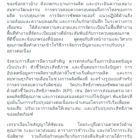
ของข้อกล่าวอ้าง สังเกตกระบวนการผลิต และประเมินความเหมาะ
สมทางวัฒนธรรม การตรวจสอบควรครอบคลุมถึงการไหลของการ
ผลิต ระบบคุณภาพ การจัดการซัพพลายเออร์ แนวปฏิบัติด้านสิ่ง
แวดล้อมและความปลอดภัย และการเก็บรักษาบันทึก ในระหว่างการ
เยี่ยมชม ให้สังเกตความสะอาดและการจัดระเบียบในพื้นที่ทำงาน
พื้นที่ทำงานที่จัดระเบียบอย่างดีมักจะสัมพันธ์กับการควบคุมคุณภาพ
ที่ดีขึ้นและข้อบกพร่องที่น้อยลง พูดคุยกับหัวหน้างานและวิศวกร
คุณภาพเพื่อทำความเข้าใจวิธีการจัดการปัญหาและการปรับปรุง
อย่างต่อเนื่อง
จังหวะการสื่อสารมีความสำคัญ ควรตกลงกันเรื่องการอัปเดตข้อมูล
เป็นประจำ ตัวชี้วัดประสิทธิภาพ และขั้นตอนการแจ้งปัญหา การ
อัปเดตข้อมูลการผลิตรายสัปดาห์ในช่วงเริ่มต้นการผลิต และการ
ทบทวนธุรกิจรายเดือนในช่วงการผลิตที่คงที่ จะสร้างรูปแบบสำหรับ
การตรวจสอบความรับผิดชอบ วัดประสิทธิภาพของซัพพลายเออร์
ด้วยตัวชี้วัดประสิทธิภาพหลัก (KPI) เช่น อัตราการส่งมอบตรงเวลา
ผลผลิตที่มีคุณภาพ และการตอบสนองต่อการแก้ไขปัญหา พันธมิตรที่
มุ่งมั่นในการปรับปรุงอย่างต่อเนื่องจะนำเสนอโครงการริเริ่มเพื่อลด
ของเสีย ปรับเวลาการผลิตให้เหมาะสม และปรับปรุงประสิทธิภาพ
ของผลิตภัณฑ์
เจรจาเงื่อนไขสัญญาให้ชัดเจน โดยระบุถึงความคาดหวังด้าน
คุณภาพ ระยะเวลาส่งมอบ ตารางการชำระเงิน และกลไกการระงับ
ข้อพิพาท รวมถึงข้อกำหนดเกี่ยวกับการส่งคืนสินค้าภายใต้การรับ