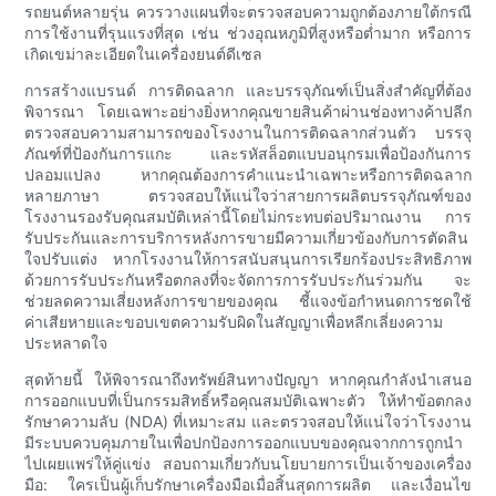
รถยนต์หลายรุ่น ควรวางแผนที่จะตรวจสอบความถูกต้องภายใต้กรณี
การใช้งานที่รุนแรงที่สุด เช่น ช่วงอุณหภูมิที่สูงหรือต่ำมาก หรือการ
เกิดเขม่าละเอียดในเครื่องยนต์ดีเซล
การสร้างแบรนด์ การติดฉลาก และบรรจุภัณฑ์เป็นสิ่งสำคัญที่ต้อง
พิจารณา โดยเฉพาะอย่างยิ่งหากคุณขายสินค้าผ่านช่องทางค้าปลีก
ตรวจสอบความสามารถของโรงงานในการติดฉลากส่วนตัว บรรจุ
ภัณฑ์ที่ป้องกันการแกะ และรหัสล็อตแบบอนุกรมเพื่อป้องกันการ
ปลอมแปลง หากคุณต้องการคำแนะนำเฉพาะหรือการติดฉลาก
หลายภาษา ตรวจสอบให้แน่ใจว่าสายการผลิตบรรจุภัณฑ์ของ
โรงงานรองรับคุณสมบัติเหล่านี้โดยไม่กระทบต่อปริมาณงาน การ
รับประกันและการบริการหลังการขายมีความเกี่ยวข้องกับการตัดสิน
ใจปรับแต่ง หากโรงงานให้การสนับสนุนการเรียกร้องประสิทธิภาพ
ด้วยการรับประกันหรือตกลงที่จะจัดการการรับประกันร่วมกัน จะ
ช่วยลดความเสี่ยงหลังการขายของคุณ ชี้แจงข้อกำหนดการชดใช้
ค่าเสียหายและขอบเขตความรับผิดในสัญญาเพื่อหลีกเลี่ยงความ
ประหลาดใจ
สุดท้ายนี้ ให้พิจารณาถึงทรัพย์สินทางปัญญา หากคุณกำลังนำเสนอ
การออกแบบที่เป็นกรรมสิทธิ์หรือคุณสมบัติเฉพาะตัว ให้ทำข้อตกลง
รักษาความลับ (NDA) ที่เหมาะสม และตรวจสอบให้แน่ใจว่าโรงงาน
มีระบบควบคุมภายในเพื่อปกป้องการออกแบบของคุณจากการถูกนำ
ไปเผยแพร่ให้คู่แข่ง สอบถามเกี่ยวกับนโยบายการเป็นเจ้าของเครื่อง
มือ: ใครเป็นผู้เก็บรักษาเครื่องมือเมื่อสิ้นสุดการผลิต และเงื่อนไข