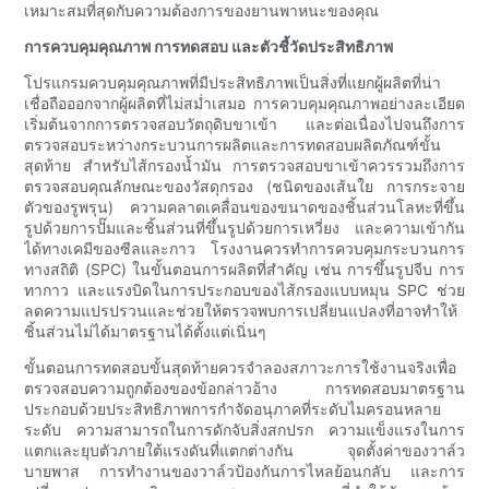
เหมาะสมที่สุดกับความต้องการของยานพาหนะของคุณ
การควบคุมคุณภาพ การทดสอบ และตัวชี้วัดประสิทธิภาพ
โปรแกรมควบคุมคุณภาพที่มีประสิทธิภาพเป็นสิ่งที่แยกผู้ผลิตที่น่า
เชื่อถือออกจากผู้ผลิตที่ไม่สม่ำเสมอ การควบคุมคุณภาพอย่างละเอียด
เริ่มต้นจากการตรวจสอบวัตถุดิบขาเข้า และต่อเนื่องไปจนถึงการ
ตรวจสอบระหว่างกระบวนการผลิตและการทดสอบผลิตภัณฑ์ขั้น
สุดท้าย สำหรับไส้กรองน้ำมัน การตรวจสอบขาเข้าควรรวมถึงการ
ตรวจสอบคุณลักษณะของวัสดุกรอง (ชนิดของเส้นใย การกระจาย
ตัวของรูพรุน) ความคลาดเคลื่อนของขนาดของชิ้นส่วนโลหะที่ขึ้น
รูปด้วยการปั๊มและชิ้นส่วนที่ขึ้นรูปด้วยการเหวี่ยง และความเข้ากัน
ได้ทางเคมีของซีลและกาว โรงงานควรทำการควบคุมกระบวนการ
ทางสถิติ (SPC) ในขั้นตอนการผลิตที่สำคัญ เช่น การขึ้นรูปจีบ การ
ทากาว และแรงบิดในการประกอบของไส้กรองแบบหมุน SPC ช่วย
ลดความแปรปรวนและช่วยให้ตรวจพบการเปลี่ยนแปลงที่อาจทำให้
ชิ้นส่วนไม่ได้มาตรฐานได้ตั้งแต่เนิ่นๆ
ขั้นตอนการทดสอบขั้นสุดท้ายควรจำลองสภาวะการใช้งานจริงเพื่อ
ตรวจสอบความถูกต้องของข้อกล่าวอ้าง การทดสอบมาตรฐาน
ประกอบด้วยประสิทธิภาพการกำจัดอนุภาคที่ระดับไมครอนหลาย
ระดับ ความสามารถในการดักจับสิ่งสกปรก ความแข็งแรงในการ
แตกและยุบตัวภายใต้แรงดันที่แตกต่างกัน จุดตั้งค่าของวาล์ว
บายพาส การทำงานของวาล์วป้องกันการไหลย้อนกลับ และการ