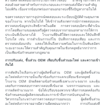
ความคลาดเคลื่อนในกระบวนการตรวจสอบ มาตรฐานการตรวจ
สอบด้วยสายตาสำหรับการประกอบและการตกแต่งก็มีความสำคัญ
ไม่แพ้กัน เนื่องจากข้อบกพร่องภายนอกอาจบ่งชี้ถึงปัญหาภายในได้
ขอตรวจสอบรายการอุปกรณ์ทดสอบและระเบียบปฏิบัติด้านคุณภาพ
ของโรงงาน หากเป็นไปได้ ให้เข้าร่วมสังเกตการณ์การทดสอบและ
ตรวจสอบข้อมูลประสิทธิภาพในอดีต การตรวจสอบอิสระที่ดำเนิน
การโดยทีมงานของคุณหรือผู้ตรวจสอบจากภายนอกสามารถให้การ
ประเมินที่เป็นกลางได้ โรงงานที่ยินดีให้ตรวจสอบและให้บันทึกที่
โปร่งใส เช่น การดำเนินการแก้ไข บันทึกการสอบเทียบ และการ
ตรวจสอบย้อนกลับ แสดงให้เห็นถึงความพร้อมในการเป็นพันธมิตร
ระยะยาวและให้ความสำคัญกับคุณภาพในเชิงกลยุทธ์มากกว่าการ
เป็นเพียงข้อกำหนดทางกฎหมาย
การปรับแต่ง, ชิ้นส่วน OEM เทียบกับชิ้นส่วนอะไหล่ และความเข้า
กันได้
การตัดสินใจเลือกระหว่างผู้ผลิตชิ้นส่วน OEM และผู้ผลิตชิ้นส่วน
อะไหล่หลังการขายนั้นเกี่ยวข้องกับการแลกเปลี่ยนเชิงกลยุทธ์
โรงงาน OEM มักผลิตตามข้อกำหนดที่เฉพาะเจาะจงมาก และคุ้น
เคยกับการทดสอบการตรวจสอบที่เข้มงวด วงจรการออกแบบ และ
การผลิตจำนวนมาก ข้อได้เปรียบของพวกเขาคือการสอดคล้องกับ
ข้อกำหนดของผู้ผลิตรถยนต์และการเข้าถึงการสนับสนุนด้าน
วิศวกรรมในระหว่างการตรวจสอบการออกแบบ ผู้ผลิตชิ้นส่วน
อะไหล่หลังการขายอาจมีความยืดหยุ่นมากกว่า การปรับแต่งที่