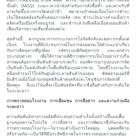
ขั้นต่ำ (MOQ) ระยะเวลานำส่งสำหรับการสั่งซื้อซ้ำ และค่าปรับที่
อาจเกิดขึ้นจากการจัดส่งล่าช้า พยายามกำหนดเงื่อนไขการชำระ
เงินให้สอดคล้องกับขั้นตอนการผลิต เช่น ชำระเงินบางส่วนเมื่อการ
ผลิตเครื่องมือเสร็จสมบูรณ์ และชำระส่วนที่เหลือเมื่อส่งมอบสินค้า
เพื่อบริหารความเสี่ยงทั้งสองฝ่าย
สุดท้ายนี้ ควรบูรณาการกระบวนการโลจิสติกส์และศุลกากรตั้งแต่
เนิ่นๆ โรงงานที่มีประสบการณ์ในการส่งออกจะให้คำแนะนำเกี่ยว
กับการติดฉลากที่ถูกต้อง รหัสระบบพิกัดศุลกากร และเอกสาร
ประกอบต่างๆ เพื่อให้การผ่านพิธีการศุลกากรเป็นไปอย่างราบรื่น
หากคุณต้องการเติมสินค้าอย่างรวดเร็ว ลองพิจารณารูปแบบการจัด
เก็บสินค้าในคลังสินค้าในพื้นที่หรือแบบฝากขาย โดยที่โรงงานเก็บ
สต็อกสำรองไว้ใกล้กับศูนย์กระจายสินค้าของคุณ ซัพพลายเออร์ที่
ยินดีร่วมมือในด้านกลยุทธ์สินค้าคงคลังและโซลูชันการจัดส่งที่
ยืดหยุ่น มีแนวโน้มที่จะเป็นพันธมิตรที่น่าเชื่อถือสำหรับการเติบโต
ในระยะยาว
การตรวจสอบโรงงาน การเยี่ยมชม การสื่อสาร และความร่วมมือ
ระยะยาว
ความสัมพันธ์ทางการผลิตที่ประสบความสำเร็จนั้นสร้างขึ้นบนพื้น
ฐานของความโปร่งใส การสื่อสาร และการพัฒนาซึ่งกันและกัน
การตรวจสอบโรงงาน—ไม่ว่าจะดำเนินการโดยคุณ บุคคลที่สาม
หรือร่วมกัน—เป็นวิธีที่มีประสิทธิภาพในการตรวจสอบความถูกต้อง