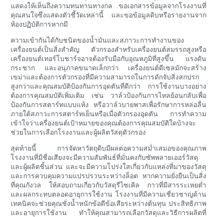
แสดงให้เห็นถึงความทนทานทางกล ขอเอกสารข้อมูลจากโรงงานที่
คุณสนใจซึ่งแสดงตัวชี้วัดเหล่านี้ และขอข้อมูลดิบหรือรายงานจาก
ห้องปฏิบัติการหากมี
ความเข้ากันได้กับชนิดของน้ำมันและสภาวะการทำงานของ
เครื่องยนต์เป็นสิ่งสำคัญ ตัวกรองสำหรับเครื่องยนต์สมรรถสูงหรือ
เครื่องยนต์เทอร์โบชาร์จอาจต้องรับมือกับอุณหภูมิที่สูงขึ้น แรงดัน
กระชาก และอนุภาคขนาดเล็กกว่า เครื่องยนต์ดีเซลมักจะสร้าง
เขม่าและต้องการตัวกรองที่มีความสามารถในการดักจับสิ่งสกปรก
สูงกว่าและคุณสมบัติป้องกันการอุดตันที่ดีกว่า การใช้งานบางอย่าง
ต้องการคุณสมบัติเพิ่มเติม เช่น วาล์วป้องกันการไหลย้อนกลับเพื่อ
ป้องกันการสตาร์ทแบบแห้ง หรือวาล์วบายพาสเพื่อรักษาการหล่อลื่น
ภายใต้สภาวะการสตาร์ทเย็นหรือเมื่อตัวกรองอุดตัน การทำความ
เข้าใจว่าเครื่องยนต์เป้าหมายของคุณต้องการคุณสมบัติใดบ้างจะ
ช่วยในการเลือกโรงงานและผู้ผลิตวัสดุตัวกรอง
สุดท้ายนี้ การจัดหาวัตถุดิบมีผลต่อความสม่ำเสมอของคุณภาพ
โรงงานที่มีชื่อเสียงจะมีความสัมพันธ์ที่มั่นคงกับซัพพลายเออร์วัสดุ
และผู้ผลิตชิ้นส่วน และจะมีความโปร่งใสเกี่ยวกับแหล่งที่มาของวัสดุ
และการควบคุมความแปรปรวนระหว่างล็อต หากความยั่งยืนเป็นสิ่ง
ที่คุณกังวล ให้สอบถามเกี่ยวกับวัสดุรีไซเคิล กาวที่มีสารระเหยต่ำ
และผลกระทบตลอดอายุการใช้งาน โรงงานที่มีความเชี่ยวชาญด้าน
เทคนิคจะช่วยคุณชั่งน้ำหนักข้อดีข้อเสียระหว่างต้นทุน ประสิทธิภาพ
และอายุการใช้งาน ทำให้คุณสามารถเลือกวัสดุและวิธีการผลิตที่