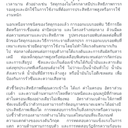
เวลานาน ตัวอย่างเช่น วัสดุกรองไมโครกลาสมีประสิทธิภาพการก
รองสูงและมักใช้ในการใช้งานที่ต้องการประสิทธิภาพสูงหรือการใช้
งานหนัก
นอกเหนือจากชนิดของวัสดุกรองแล้ว การออกแบบรอยพับ วิธีการยึด
ติดหรือการเชื่อมต่อ ฝาปิดปลาย และโครงสร้างท่อกลาง ล้วนมีผล
ต่อความทนทานและประสิทธิภาพ รูปทรงของรอยพับส่งผลต่อพื้นที่
ผิวของวัสดุกรองและวิธีการกระจายสิ่งสกปรก การออกแบบรอยพับที่
เหมาะสมจะช่วยยืดอายุการใช้งานโดยไม่ทำให้แรงดันตกมากเกิน
ไป ท่อกลางต้องทนต่อการยุบตัวภายใต้แรงดันและการสัมผัสกับสาร
เคมี ท่อเหล็กคุณภาพสูงหรือท่อเคลือบพิเศษจะทนต่อการกัดกร่อน
และการเสียรูป ซีลและปะเก็นต้องเข้ากันได้กับน้ำมันและสารเติม
แต่งทุกประเภทที่เครื่องยนต์อาจใช้ ไม่ว่าจะเป็นน้ำมันทั่วไป น้ำมัน
สังเคราะห์ น้ำมันที่มีสารชะล้างสูง หรือน้ำมันไบโอดีเซลผสม เพื่อ
ป้องกันการรั่วซึมและความเสียหาย
ตัวชี้วัดประสิทธิภาพที่คุณควรเข้าใจ ได้แก่ ค่าไมครอน อัตราส่วน
เบต้า และความต้านทานการไหลที่ความหนืดและอุณหภูมิที่กำหนด
ค่าไมครอนเพียงอย่างเดียวไม่เพียงพอ อัตราส่วนเบต้าจะให้ภาพที่
ชัดเจนยิ่งขึ้นว่าตัวกรองสามารถกำจัดอนุภาคขนาดเฉพาะได้อย่างมี
ประสิทธิภาพเพียงใด การทดสอบการกักเก็บสิ่งสกปรกหรือความจุจะ
บ่งชี้ว่าตัวกรองสามารถทำงานได้นานแค่ไหนก่อนที่จะถึงเกณฑ์
ความแตกต่างของแรงดันวิกฤต การทดสอบความแข็งแรงในการ
แตก ความต้านทานการยุบตัว และการทดสอบวัฏจักรความร้อนจะ