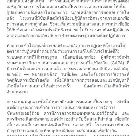
เปลี่ยนแปลงอุณหภูมิ การทดสอบความทนทานที่ทำให้ตัวกรองต้อง
เผชิญกับวงจรการไหลและแรงดันเป็นระยะเวลานานจะเผยให้เห็น
รูปแบบความล้มเหลวในระยะยาว นอกเหนือจากการทดสอบภายใน
แล้ว โรงงานที่มีชื่อเสียงมักใช้ห้องปฏิบัติการอิสระจากภายนอกเพื่อ
ตรวจสอบความถูกต้อง ซึ่งจะเพิ่มความเป็นกลางและความน่าเชื่อถือ
ให้กับข้อกล่าวอ้างด้านประสิทธิภาพ ขอใบรับรองจากห้องปฏิบัติการ
ล่าสุดและสอบถามเกี่ยวกับการรับรองมาตรฐานของห้องปฏิบัติการ
ทำความเข้าใจเกณฑ์การยอมรับและอัตราการปฏิเสธที่โรงงานใช้
อัตราการปฏิเสธต่ำควบคู่กับรายงานการแก้ไขที่โปร่งใสบ่งชี้ถึง
ระบบคุณภาพที่ได้มาตรฐาน เมื่อพบข้อบกพร่อง ผู้ผลิตควรจัดทำ
รายงานการวิเคราะห์สาเหตุและมาตรการแก้ไข/ป้องกัน (CAPA) ที่
มีการบันทึกและตรวจสอบแล้ว การตรวจสอบย้อนกลับมีความสำคัญ
อย่างยิ่ง — หมายเลขล็อต วันที่ผลิต และใบรับรองการวิเคราะห์
วัตถุดิบควรเชื่อมโยงกัน เพื่อให้สามารถตรวจสอบและแยกปัญหาที่
เกิดขึ้นในภาคสนามได้อย่างรวดเร็ว ป้องกันการเรียกคืนสินค้า
จำนวนมาก
การควบคุมคุณภาพไม่ได้หมายถึงแค่การทดสอบเป็นระยะๆ เท่านั้น
แต่ต้องบูรณาการเข้ากับการวางแผนการผลิตและการจัดการ
ซัพพลายเออร์ด้วย ควรมีการตรวจสอบซัพพลายเออร์วัตถุดิบ และ
ควรมีทางเลือกซัพพลายเออร์สำรองสำหรับชิ้นส่วนที่สำคัญ เพื่อหลีก
เลี่ยงความเสี่ยงจากแหล่งผลิตเดียว นอกจากนี้ โรงงานควรทำการ
บำรุงรักษาและสอบเทียบอุปกรณ์วัดอย่างสม่ำเสมอเพื่อป้องกัน