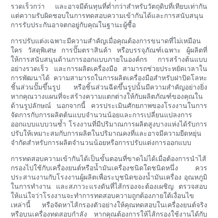
รวดเร็วกว่า และอาจมีต้นทุนที่ต่ำกว่าสำหรับวัตถุดิบที่เทียบเท่ากัน
แต่ความรับผิดชอบในการทดสอบความเข้ากันได้และการสนับสนุน
การรับประกันอาจตกอยู่กับคุณในฐานะผู้ซื้อ
การปรับแต่งเฉพาะมีความสำคัญเมื่อคุณต้องการขนาดที่ไม่เหมือน
ใคร วัสดุพิเศษ การปั๊มตราสินค้า หรือบรรจุภัณฑ์เฉพาะ ผู้ผลิตที่
ให้การสนับสนุนด้านการออกแบบภายในองค์กร การสร้างต้นแบบ
อย่างรวดเร็ว และการผลิตเครื่องมือ สามารถช่วยประหยัดเวลาใน
การพัฒนาได้ ความสามารถในการผลิตเครื่องมือสำหรับฝาปิดโลหะ
ชิ้นส่วนปั๊มขึ้นรูป หรือชิ้นส่วนฉีดขึ้นรูปนั้นมีความสำคัญอย่างยิ่ง
หากคุณวางแผนที่จะสร้างความแตกต่างให้กับผลิตภัณฑ์ของคุณใน
ด้านรูปลักษณ์ นอกจากนี้ ควรประเมินศักยภาพของโรงงานในการ
จัดการกับการผลิตต้นแบบจำนวนน้อยและการเปลี่ยนแปลงการ
ออกแบบแบบวนซ้ำ โรงงานที่มีปริมาณการผลิตสูงบางแห่งได้รับการ
ปรับให้เหมาะสมกับการผลิตในปริมาณคงที่และอาจมีความยืดหยุ่น
จำกัดสำหรับการผลิตจำนวนน้อยหรือการปรับแต่งการออกแบบ
การทดสอบความเข้ากันได้เป็นขั้นตอนที่ขาดไม่ได้เมื่อต้องการนำไส้
กรองไปใช้กับเครื่องยนต์หรือน้ำมันเครื่องชนิดใดชนิดหนึ่ง ควร
ประสานงานกับโรงงานผู้ผลิตเพื่อระบุชนิดของน้ำมันเครื่อง อุณหภูมิ
ในการทำงาน และสภาวะแรงดันที่ไส้กรองจะต้องเผชิญ ตรวจสอบ
ให้แน่ใจว่าโรงงานจะทำการทดสอบความถูกต้องภายใต้เงื่อนไข
เหล่านี้ หรือจัดหาไส้กรองตัวอย่างให้คุณทดสอบในเครื่องยนต์จริง
หรือบนเครื่องทดสอบกำลัง หากคุณต้องการให้ไส้กรองใช้งานได้กับ