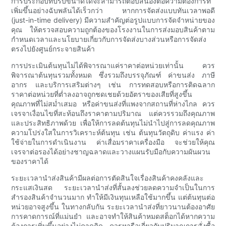
การประกอบที่ปรับขนาดได้จะสามารถตอบสนองต่อความต้องการที่
เพิ่มขึ้นอย่างฉับพลันได้เร็วกว่า หากการจัดส่งแบบทันเวลาพอดี
(just-in-time delivery) มีความสำคัญต่อรูปแบบการจัดจำหน่ายของ
คุณ ให้ตรวจสอบความถูกต้องของโรงงานในการส่งมอบสินค้าตาม
กำหนดเวลาและนโยบายเกี่ยวกับการจัดส่งบางส่วนหรือการจัดส่ง
ตรงไปยังศูนย์กระจายสินค้า
การประเมินต้นทุนไม่ได้พิจารณาแค่ราคาต่อหน่วยเท่านั้น ควร
พิจารณาต้นทุนรวมทั้งหมด ซึ่งรวมถึงบรรจุภัณฑ์ ค่าขนส่ง ภาษี
อากร และบริการเสริมต่างๆ เช่น การทดสอบหรือการติดฉลาก
ราคาต่อหน่วยที่ต่ำลงอาจถูกชดเชยด้วยอัตราของเสียที่สูงขึ้น
คุณภาพที่ไม่สม่ำเสมอ หรือค่าขนส่งที่แพงจากสถานที่ห่างไกล ควร
เจรจาเงื่อนไขที่สะท้อนถึงราคาตามปริมาณ แต่ควรรวมถึงคุณภาพ
และประสิทธิภาพด้วย เพื่อให้การลดต้นทุนไม่นำไปสู่การลดคุณภาพ
ความโปร่งใสในการวิเคราะห์ต้นทุน เช่น ต้นทุนวัตถุดิบ ค่าแรง ค่า
ใช้จ่ายในการดำเนินงาน ค่าเสื่อมราคาเครื่องมือ จะช่วยให้คุณ
เจรจาต่อรองได้อย่างชาญฉลาดและวางแผนรับมือกับความผันผวน
ของราคาได้
ระยะเวลานำส่งสินค้ามีผลต่อการตัดสินใจเรื่องสินค้าคงคลังและ
กระแสเงินสด ระยะเวลานำส่งที่สั้นลงช่วยลดความจำเป็นในการ
สำรองสินค้าจำนวนมาก ทำให้มีเงินทุนเหลือใช้มากขึ้น แต่ต้นทุนต่อ
หน่วยอาจสูงขึ้น ในทางกลับกัน ระยะเวลานำส่งที่ยาวนานต้องอาศัย
การคาดการณ์ที่แม่นยำ และอาจทำให้สินค้าหมดสต็อกได้หากความ
ต้องการเพิ่มขึ้นอย่างไม่คาดคิด ควรหารือเกี่ยวกับปริมาณการสั่งซื้อ