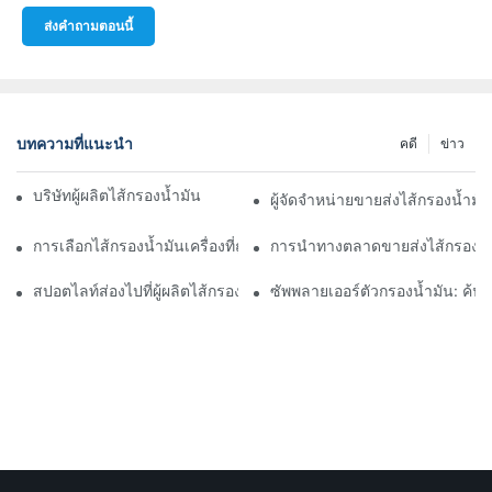
ส่งคำถามตอนนี้
บทความที่แนะนำ
คดี
ข่าว
บริษัทผู้ผลิตไส้กรองน้ำมันชั้นนำ: ภาพรวมที่ครอบคลุม
ผู้จัดจำหน่ายขายส่งไส้กรองน้ำมั
การเลือกไส้กรองน้ำมันเครื่องที่ถูกต้องสำหรับรุ่นรถของคุณ: ข้อควรพิ
การนำทางตลาดขายส่งไส้กรองน้ำ
สปอตไลท์ส่องไปที่ผู้ผลิตไส้กรองน้ำมันชั้นนำและนวัตกรรมของพวกเข
ซัพพลายเออร์ตัวกรองน้ำมัน: ค้