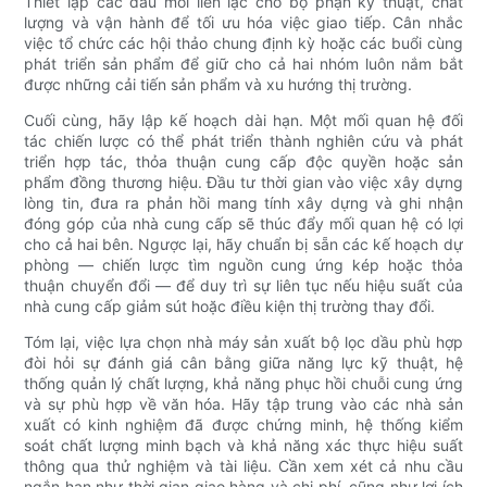
Thiết lập các đầu mối liên lạc cho bộ phận kỹ thuật, chất
lượng và vận hành để tối ưu hóa việc giao tiếp. Cân nhắc
việc tổ chức các hội thảo chung định kỳ hoặc các buổi cùng
phát triển sản phẩm để giữ cho cả hai nhóm luôn nắm bắt
được những cải tiến sản phẩm và xu hướng thị trường.
Cuối cùng, hãy lập kế hoạch dài hạn. Một mối quan hệ đối
tác chiến lược có thể phát triển thành nghiên cứu và phát
triển hợp tác, thỏa thuận cung cấp độc quyền hoặc sản
phẩm đồng thương hiệu. Đầu tư thời gian vào việc xây dựng
lòng tin, đưa ra phản hồi mang tính xây dựng và ghi nhận
đóng góp của nhà cung cấp sẽ thúc đẩy mối quan hệ có lợi
cho cả hai bên. Ngược lại, hãy chuẩn bị sẵn các kế hoạch dự
phòng — chiến lược tìm nguồn cung ứng kép hoặc thỏa
thuận chuyển đổi — để duy trì sự liên tục nếu hiệu suất của
nhà cung cấp giảm sút hoặc điều kiện thị trường thay đổi.
Tóm lại, việc lựa chọn nhà máy sản xuất bộ lọc dầu phù hợp
đòi hỏi sự đánh giá cân bằng giữa năng lực kỹ thuật, hệ
thống quản lý chất lượng, khả năng phục hồi chuỗi cung ứng
và sự phù hợp về văn hóa. Hãy tập trung vào các nhà sản
xuất có kinh nghiệm đã được chứng minh, hệ thống kiểm
soát chất lượng minh bạch và khả năng xác thực hiệu suất
thông qua thử nghiệm và tài liệu. Cần xem xét cả nhu cầu
ngắn hạn như thời gian giao hàng và chi phí, cũng như lợi ích