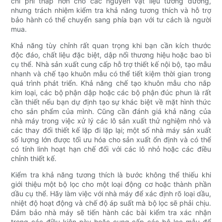
chi phí thấp hơn cho các nguyên vật liệu tương đương,
nhưng trách nhiệm kiểm tra khả năng tương thích và hỗ trợ
bảo hành có thể chuyển sang phía bạn với tư cách là người
mua.
Khả năng tùy chỉnh rất quan trọng khi bạn cần kích thước
độc đáo, chất liệu đặc biệt, dập nổi thương hiệu hoặc bao bì
cụ thể. Nhà sản xuất cung cấp hỗ trợ thiết kế nội bộ, tạo mẫu
nhanh và chế tạo khuôn mẫu có thể tiết kiệm thời gian trong
quá trình phát triển. Khả năng chế tạo khuôn mẫu cho nắp
kim loại, các bộ phận dập hoặc các bộ phận đúc phun là rất
cần thiết nếu bạn dự định tạo sự khác biệt về mặt hình thức
cho sản phẩm của mình. Cũng cần đánh giá khả năng của
nhà máy trong việc xử lý các lô sản xuất thử nghiệm nhỏ và
các thay đổi thiết kế lặp đi lặp lại; một số nhà máy sản xuất
số lượng lớn được tối ưu hóa cho sản xuất ổn định và có thể
có tính linh hoạt hạn chế đối với các lô nhỏ hoặc các điều
chỉnh thiết kế.
Kiểm tra khả năng tương thích là bước không thể thiếu khi
giới thiệu một bộ lọc cho một loại động cơ hoặc thành phần
dầu cụ thể. Hãy làm việc với nhà máy để xác định rõ loại dầu,
nhiệt độ hoạt động và chế độ áp suất mà bộ lọc sẽ phải chịu.
Đảm bảo nhà máy sẽ tiến hành các bài kiểm tra xác nhận
trong các điều kiện này hoặc cung cấp các bộ lọc mẫu để