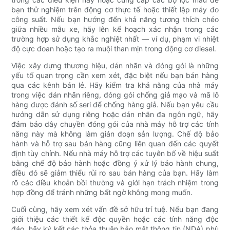
bạn thử nghiệm trên động cơ thực tế hoặc thiết lập máy đo
công suất. Nếu bạn hướng đến khả năng tương thích chéo
giữa nhiều mẫu xe, hãy lên kế hoạch xác nhận trong các
trường hợp sử dụng khắc nghiệt nhất — ví dụ, phạm vi nhiệt
độ cực đoan hoặc tạo ra muội than mịn trong động cơ diesel.
Việc xây dựng thương hiệu, dán nhãn và đóng gói là những
yếu tố quan trọng cần xem xét, đặc biệt nếu bạn bán hàng
qua các kênh bán lẻ. Hãy kiểm tra khả năng của nhà máy
trong việc dán nhãn riêng, đóng gói chống giả mạo và mã lô
hàng được đánh số seri để chống hàng giả. Nếu bạn yêu cầu
hướng dẫn sử dụng riêng hoặc dán nhãn đa ngôn ngữ, hãy
đảm bảo dây chuyền đóng gói của nhà máy hỗ trợ các tính
năng này mà không làm gián đoạn sản lượng. Chế độ bảo
hành và hỗ trợ sau bán hàng cũng liên quan đến các quyết
định tùy chỉnh. Nếu nhà máy hỗ trợ các tuyên bố về hiệu suất
bằng chế độ bảo hành hoặc đồng ý xử lý bảo hành chung,
điều đó sẽ giảm thiểu rủi ro sau bán hàng của bạn. Hãy làm
rõ các điều khoản bồi thường và giới hạn trách nhiệm trong
hợp đồng để tránh những bất ngờ không mong muốn.
Cuối cùng, hãy xem xét vấn đề sở hữu trí tuệ. Nếu bạn đang
giới thiệu các thiết kế độc quyền hoặc các tính năng độc
đáo, hãy ký kết các thỏa thuận bảo mật thông tin (NDA) phù