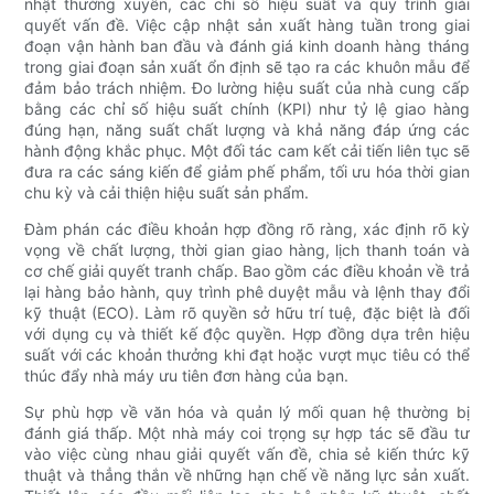
nhật thường xuyên, các chỉ số hiệu suất và quy trình giải
quyết vấn đề. Việc cập nhật sản xuất hàng tuần trong giai
đoạn vận hành ban đầu và đánh giá kinh doanh hàng tháng
trong giai đoạn sản xuất ổn định sẽ tạo ra các khuôn mẫu để
đảm bảo trách nhiệm. Đo lường hiệu suất của nhà cung cấp
bằng các chỉ số hiệu suất chính (KPI) như tỷ lệ giao hàng
đúng hạn, năng suất chất lượng và khả năng đáp ứng các
hành động khắc phục. Một đối tác cam kết cải tiến liên tục sẽ
đưa ra các sáng kiến ​​để giảm phế phẩm, tối ưu hóa thời gian
chu kỳ và cải thiện hiệu suất sản phẩm.
Đàm phán các điều khoản hợp đồng rõ ràng, xác định rõ kỳ
vọng về chất lượng, thời gian giao hàng, lịch thanh toán và
cơ chế giải quyết tranh chấp. Bao gồm các điều khoản về trả
lại hàng bảo hành, quy trình phê duyệt mẫu và lệnh thay đổi
kỹ thuật (ECO). Làm rõ quyền sở hữu trí tuệ, đặc biệt là đối
với dụng cụ và thiết kế độc quyền. Hợp đồng dựa trên hiệu
suất với các khoản thưởng khi đạt hoặc vượt mục tiêu có thể
thúc đẩy nhà máy ưu tiên đơn hàng của bạn.
Sự phù hợp về văn hóa và quản lý mối quan hệ thường bị
đánh giá thấp. Một nhà máy coi trọng sự hợp tác sẽ đầu tư
vào việc cùng nhau giải quyết vấn đề, chia sẻ kiến ​​thức kỹ
thuật và thẳng thắn về những hạn chế về năng lực sản xuất.