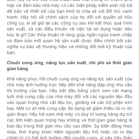
hợp và đảm bảo nhà máy có các biện pháp kiểm soát nội bộ
để bảo vệ thiết kế của bạn khỏi bị chia sẻ với đối thủ cạnh
tranh. Hãy hỏi về chính sách của họ đối với quyền sở hữu
công cụ: ai sẽ giữ lại các công cụ sau khi kết thúc quá trình
sản xuất, và các điều khoản về việc tái sử dụng hoặc tiêu
hủy là gì? Các thỏa thuận rõ ràng giúp ngăn ngừa tranh chấp
và đảm bảo mối quan hệ sản xuất được điều chỉnh bởi các
nghĩa vụ bảo vệ thương hiệu và những đổi mới kỹ thuật của
bạn.
Chuỗi cung ứng, năng lực sản xuất, chi phí và thời gian
giao hàng
Khả năng phục hồi chuỗi cung ứng và năng lực sản xuất của
nhà máy ảnh hưởng trực tiếp đến khả năng đáp ứng nhu cầu
thị trường của bạn. Hãy bắt đầu bằng cách xem xét mạng
lưới nhà cung cấp của nhà máy đối với các nguyên liệu đầu
vào quan trọng như vật liệu lọc, gioăng và các bộ phận kim
loại. Một cơ sở nhà cung cấp đa dạng sẽ giảm thiểu rủi ro do
gián đoạn. Hãy hỏi xem nhà máy có duy trì lượng hàng dự trữ
các linh kiện quan trọng hay không và thời gian giao hàng là
bao lâu trong thời gian nhu cầu cao điểm. Sự biến động theo
mùa, tình trạng khan hiếm nguyên liệu thô hoặc rủi ro địa
chính trị có thể ảnh hưởng đến nguồn cung, vì vậy hãy thảo