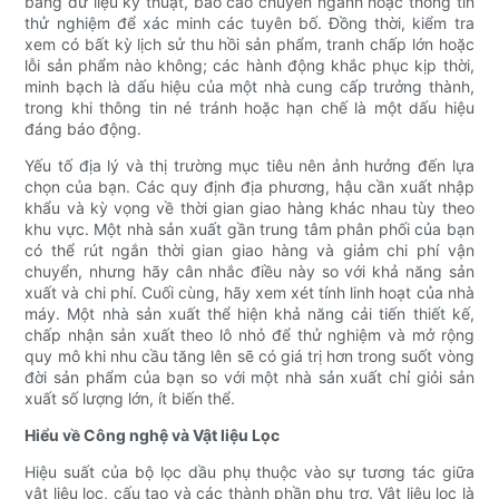
bảng dữ liệu kỹ thuật, báo cáo chuyên ngành hoặc thông tin
thử nghiệm để xác minh các tuyên bố. Đồng thời, kiểm tra
xem có bất kỳ lịch sử thu hồi sản phẩm, tranh chấp lớn hoặc
lỗi sản phẩm nào không; các hành động khắc phục kịp thời,
minh bạch là dấu hiệu của một nhà cung cấp trưởng thành,
trong khi thông tin né tránh hoặc hạn chế là một dấu hiệu
đáng báo động.
Yếu tố địa lý và thị trường mục tiêu nên ảnh hưởng đến lựa
chọn của bạn. Các quy định địa phương, hậu cần xuất nhập
khẩu và kỳ vọng về thời gian giao hàng khác nhau tùy theo
khu vực. Một nhà sản xuất gần trung tâm phân phối của bạn
có thể rút ngắn thời gian giao hàng và giảm chi phí vận
chuyển, nhưng hãy cân nhắc điều này so với khả năng sản
xuất và chi phí. Cuối cùng, hãy xem xét tính linh hoạt của nhà
máy. Một nhà sản xuất thể hiện khả năng cải tiến thiết kế,
chấp nhận sản xuất theo lô nhỏ để thử nghiệm và mở rộng
quy mô khi nhu cầu tăng lên sẽ có giá trị hơn trong suốt vòng
đời sản phẩm của bạn so với một nhà sản xuất chỉ giỏi sản
xuất số lượng lớn, ít biến thể.
Hiểu về Công nghệ và Vật liệu Lọc
Hiệu suất của bộ lọc dầu phụ thuộc vào sự tương tác giữa
vật liệu lọc, cấu tạo và các thành phần phụ trợ. Vật liệu lọc là