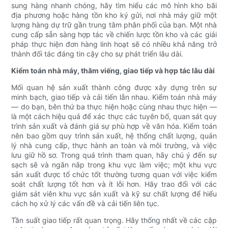
sung hàng nhanh chóng, hãy tìm hiểu các mô hình kho bãi
địa phương hoặc hàng tồn kho ký gửi, nơi nhà máy giữ một
lượng hàng dự trữ gần trung tâm phân phối của bạn. Một nhà
cung cấp sẵn sàng hợp tác về chiến lược tồn kho và các giải
pháp thực hiện đơn hàng linh hoạt sẽ có nhiều khả năng trở
thành đối tác đáng tin cậy cho sự phát triển lâu dài.
Kiểm toán nhà máy, thăm viếng, giao tiếp và hợp tác lâu dài
Mối quan hệ sản xuất thành công được xây dựng trên sự
minh bạch, giao tiếp và cải tiến lẫn nhau. Kiểm toán nhà máy
— do bạn, bên thứ ba thực hiện hoặc cùng nhau thực hiện —
là một cách hiệu quả để xác thực các tuyên bố, quan sát quy
trình sản xuất và đánh giá sự phù hợp về văn hóa. Kiểm toán
nên bao gồm quy trình sản xuất, hệ thống chất lượng, quản
lý nhà cung cấp, thực hành an toàn và môi trường, và việc
lưu giữ hồ sơ. Trong quá trình tham quan, hãy chú ý đến sự
sạch sẽ và ngăn nắp trong khu vực làm việc; một khu vực
sản xuất được tổ chức tốt thường tương quan với việc kiểm
soát chất lượng tốt hơn và ít lỗi hơn. Hãy trao đổi với các
giám sát viên khu vực sản xuất và kỹ sư chất lượng để hiểu
cách họ xử lý các vấn đề và cải tiến liên tục.
Tần suất giao tiếp rất quan trọng. Hãy thống nhất về các cập