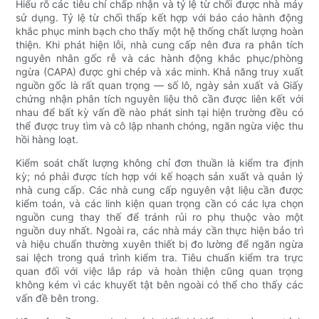
Hiểu rõ các tiêu chí chấp nhận và tỷ lệ từ chối được nhà máy
sử dụng. Tỷ lệ từ chối thấp kết hợp với báo cáo hành động
khắc phục minh bạch cho thấy một hệ thống chất lượng hoàn
thiện. Khi phát hiện lỗi, nhà cung cấp nên đưa ra phân tích
nguyên nhân gốc rễ và các hành động khắc phục/phòng
ngừa (CAPA) được ghi chép và xác minh. Khả năng truy xuất
nguồn gốc là rất quan trọng — số lô, ngày sản xuất và Giấy
chứng nhận phân tích nguyên liệu thô cần được liên kết với
nhau để bất kỳ vấn đề nào phát sinh tại hiện trường đều có
thể được truy tìm và cô lập nhanh chóng, ngăn ngừa việc thu
hồi hàng loạt.
Kiểm soát chất lượng không chỉ đơn thuần là kiểm tra định
kỳ; nó phải được tích hợp với kế hoạch sản xuất và quản lý
nhà cung cấp. Các nhà cung cấp nguyên vật liệu cần được
kiểm toán, và các linh kiện quan trọng cần có các lựa chọn
nguồn cung thay thế để tránh rủi ro phụ thuộc vào một
nguồn duy nhất. Ngoài ra, các nhà máy cần thực hiện bảo trì
và hiệu chuẩn thường xuyên thiết bị đo lường để ngăn ngừa
sai lệch trong quá trình kiểm tra. Tiêu chuẩn kiểm tra trực
quan đối với việc lắp ráp và hoàn thiện cũng quan trọng
không kém vì các khuyết tật bên ngoài có thể cho thấy các
vấn đề bên trong.