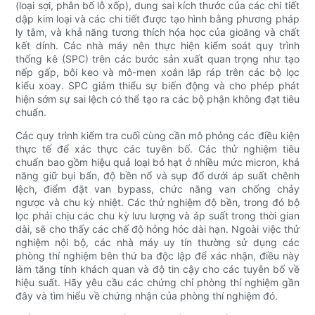
(loại sợi, phân bố lỗ xốp), dung sai kích thước của các chi tiết
dập kim loại và các chi tiết được tạo hình bằng phương pháp
ly tâm, và khả năng tương thích hóa học của gioăng và chất
kết dính. Các nhà máy nên thực hiện kiểm soát quy trình
thống kê (SPC) trên các bước sản xuất quan trọng như tạo
nếp gấp, bôi keo và mô-men xoắn lắp ráp trên các bộ lọc
kiểu xoay. SPC giảm thiểu sự biến động và cho phép phát
hiện sớm sự sai lệch có thể tạo ra các bộ phận không đạt tiêu
chuẩn.
Các quy trình kiểm tra cuối cùng cần mô phỏng các điều kiện
thực tế để xác thực các tuyên bố. Các thử nghiệm tiêu
chuẩn bao gồm hiệu quả loại bỏ hạt ở nhiều mức micron, khả
năng giữ bụi bẩn, độ bền nổ và sụp đổ dưới áp suất chênh
lệch, điểm đặt van bypass, chức năng van chống chảy
ngược và chu kỳ nhiệt. Các thử nghiệm độ bền, trong đó bộ
lọc phải chịu các chu kỳ lưu lượng và áp suất trong thời gian
dài, sẽ cho thấy các chế độ hỏng hóc dài hạn. Ngoài việc thử
nghiệm nội bộ, các nhà máy uy tín thường sử dụng các
phòng thí nghiệm bên thứ ba độc lập để xác nhận, điều này
làm tăng tính khách quan và độ tin cậy cho các tuyên bố về
hiệu suất. Hãy yêu cầu các chứng chỉ phòng thí nghiệm gần
đây và tìm hiểu về chứng nhận của phòng thí nghiệm đó.