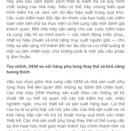
Hãy yêu cầu xem danh sách thiết bị kiểm tra và quy trình
chất lượng của nhà máy. Nếu có thể, hãy chứng kiến ​​quá
trình kiểm tra và xem xét dữ liệu hiệu suất trong quá khứ.
Các cuộc kiểm toán độc lập do nhóm của bạn hoặc các kiểm
toán viên bên thứ ba thực hiện có thể cung cấp một đánh giá
khách quan. Một nhà máy sẵn sàng cho các cuộc kiểm toán
và cung cấp hồ sơ minh bạch — các hành động khắc phục,
nhật ký hiệu chuẩn và khả năng truy xuất nguồn gốc — cho
thấy sự sẵn sàng trở thành đối tác lâu dài và coi chất lượng là
một ưu tiên chiến lược chứ không phải là một yêu cầu pháp
lý đơn thuần.
Tùy chỉnh, OEM so với hàng phụ tùng thay thế và khả năng
tương thích
Việc lựa chọn giữa nhà cung cấp OEM và nhà sản xuất phụ
tùng thay thế liên quan đến những sự đánh đổi chiến lược.
Các nhà máy OEM thường sản xuất theo các thông số kỹ
thuật rất cụ thể và quen với các bài kiểm tra xác nhận
nghiêm ngặt, chu kỳ thiết kế và sản xuất hàng loạt. Lợi thế
của họ là sự phù hợp với các yêu cầu của nhà sản xuất xe và
khả năng tiếp cận hỗ trợ kỹ thuật trong quá trình xác nhận
thiết kế. Các nhà sản xuất phụ tùng thay thế có thể cung cấp
sự linh hoạt hơn, thời gian hoàn thành tùy chỉnh nhanh hơn và