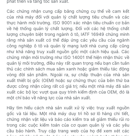
phát triển và tăng tốc sản xuất.
Các chứng nhận cung cấp bằng chứng cụ thể về cam kết
của nhà máy đối với quản lý chất lượng tiêu chuẩn và các
thực hành môi trường. ISO 9001 xác nhận tiêu chuẩn cơ bản
về hệ thống quản lý chất lượng. Đối với các hệ thống chất
lượng chuyên biệt trong ngành ô tô, IATF 16949 chứng minh
rằng nhà sản xuất có thể đáp ứng các yêu cầu của ngành
công nghiệp ô tô và quản lý mạng lưới nhà cung cấp cũng
như khả năng truy xuất nguồn gốc một cách hiệu quả. Các
chứng nhận môi trường như ISO 14001 thể hiện nhận thức về
quản lý môi trường, điều này rất quan trọng nếu bạn cần tuân
thủ các chính sách mua sắm xanh hoặc giảm thiểu tác động
vòng đời sản phẩm. Ngoài ra, sự chấp thuận của nhà sản
xuất thiết bị gốc (OEM) hoặc sự chứng thực của bên thứ ba
được công nhận cũng rất có giá trị; nếu một nhà máy đã sản
xuất các bộ lọc vượt qua quy trình kiểm định của OEM, đó là
một chỉ báo về năng lực của nhà sản xuất.
Hãy tìm hiểu cách nhà sản xuất xử lý việc truy xuất nguồn
gốc và tài liệu. Một nhà máy duy trì hồ sơ lô hàng chi tiết,
chứng nhận vật liệu và báo cáo kiểm tra sẽ giảm thiểu rủi ro
trong các cuộc kiểm toán của cơ quan quản lý và các yêu
cầu bảo hành. Truy cập trang web của họ để xem xét các