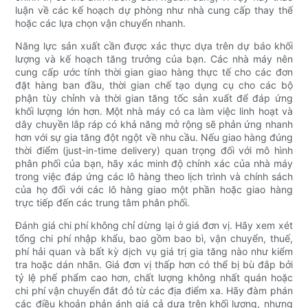
luận về các kế hoạch dự phòng như nhà cung cấp thay thế
hoặc các lựa chọn vận chuyển nhanh.
Năng lực sản xuất cần được xác thực dựa trên dự báo khối
lượng và kế hoạch tăng trưởng của bạn. Các nhà máy nên
cung cấp ước tính thời gian giao hàng thực tế cho các đơn
đặt hàng ban đầu, thời gian chế tạo dụng cụ cho các bộ
phận tùy chỉnh và thời gian tăng tốc sản xuất để đáp ứng
khối lượng lớn hơn. Một nhà máy có ca làm việc linh hoạt và
dây chuyền lắp ráp có khả năng mở rộng sẽ phản ứng nhanh
hơn với sự gia tăng đột ngột về nhu cầu. Nếu giao hàng đúng
thời điểm (just-in-time delivery) quan trọng đối với mô hình
phân phối của bạn, hãy xác minh độ chính xác của nhà máy
trong việc đáp ứng các lô hàng theo lịch trình và chính sách
của họ đối với các lô hàng giao một phần hoặc giao hàng
trực tiếp đến các trung tâm phân phối.
Đánh giá chi phí không chỉ dừng lại ở giá đơn vị. Hãy xem xét
tổng chi phí nhập khẩu, bao gồm bao bì, vận chuyển, thuế,
phí hải quan và bất kỳ dịch vụ giá trị gia tăng nào như kiểm
tra hoặc dán nhãn. Giá đơn vị thấp hơn có thể bị bù đắp bởi
tỷ lệ phế phẩm cao hơn, chất lượng không nhất quán hoặc
chi phí vận chuyển đắt đỏ từ các địa điểm xa. Hãy đàm phán
các điều khoản phản ánh giá cả dựa trên khối lượng, nhưng