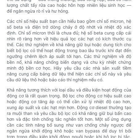
lượng chất tẩy rửa cao hoặc hỗn hợp nhiên liệu sinh học —
để ngăn ngừa rò rỉ và hư hỏng.
Các chỉ số hiệu suất bạn cần hiểu bao gồm chỉ số micron, hệ
số beta và điện trở dòng chảy ở độ nhớt và nhiệt độ xác
định. Chỉ số micron thôi là chưa đủ; hệ số beta cung cấp cái
nhìn rõ ràng hơn về hiệu quả lọc các hạt có kích thước cụ
thể. Các thử nghiệm về khả năng giữ bụi hoặc dung tích cho
biết bộ lọc có thể hoạt động trong bao lâu trước khi đạt đến
ngưỡng chênh lệch áp suất tới hạn. Các thử nghiệm về độ
bền nổ, khả năng chống biến dạng và chu kỳ nhiệt chứng
minh độ bền cơ học. Hãy yêu cầu các nhà sản xuất tiềm
năng cung cấp bảng dữ liệu thể hiện các chỉ số này và yêu
cầu dữ liệu thô hoặc báo cáo thí nghiệm nếu có.
Khả năng tương thích với loại dầu và điều kiện hoạt động của
động cơ là rất quan trọng. Bộ lọc cho động cơ hiệu suất cao
hoặc động cơ tăng áp có thể cần xử lý nhiệt độ cao hơn,
xung áp suất và các hạt mịn hơn. Động cơ diesel thường tạo
ra muội than và yêu cầu bộ lọc có khả năng giữ bụi bẩn cao
hơn và đặc tính chống tắc nghẽn tốt hơn. Một số ứng dụng
cần các tính năng bổ sung như van chống chảy ngược để
ngăn ngừa khởi động khô hoặc van bypass để duy trì bôi
trơn trong điều kiện khởi động nguội hoặc khi bộ lọc bị tắc.