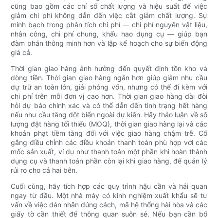
cũng bao gồm các chỉ số chất lượng và hiệu suất để việc
giảm chi phí không dẫn đến việc cắt giảm chất lượng. Sự
minh bạch trong phân tích chi phí — chi phí nguyên vật liệu,
nhân công, chi phí chung, khấu hao dụng cụ — giúp bạn
đàm phán thông minh hơn và lập kế hoạch cho sự biến động
giá cả.
Thời gian giao hàng ảnh hưởng đến quyết định tồn kho và
dòng tiền. Thời gian giao hàng ngắn hơn giúp giảm nhu cầu
dự trữ an toàn lớn, giải phóng vốn, nhưng có thể đi kèm với
chi phí trên mỗi đơn vị cao hơn. Thời gian giao hàng dài đòi
hỏi dự báo chính xác và có thể dẫn đến tình trạng hết hàng
nếu nhu cầu tăng đột biến ngoài dự kiến. Hãy thảo luận về số
lượng đặt hàng tối thiểu (MOQ), thời gian giao hàng lại và các
khoản phạt tiềm tàng đối với việc giao hàng chậm trễ. Cố
gắng điều chỉnh các điều khoản thanh toán phù hợp với các
mốc sản xuất, ví dụ như thanh toán một phần khi hoàn thành
dụng cụ và thanh toán phần còn lại khi giao hàng, để quản lý
rủi ro cho cả hai bên.
Cuối cùng, hãy tích hợp các quy trình hậu cần và hải quan
ngay từ đầu. Một nhà máy có kinh nghiệm xuất khẩu sẽ tư
vấn về việc dán nhãn đúng cách, mã hệ thống hài hòa và các
giấy tờ cần thiết để thông quan suôn sẻ. Nếu bạn cần bổ