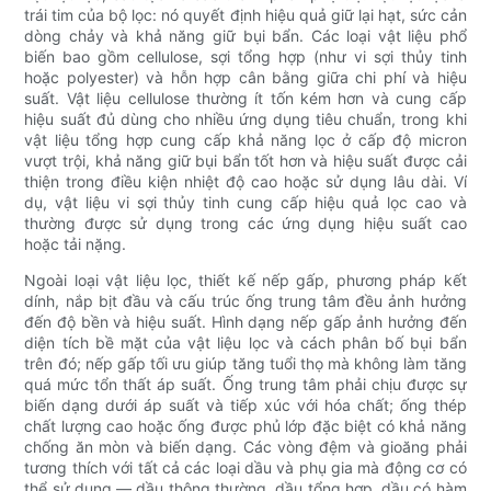
trái tim của bộ lọc: nó quyết định hiệu quả giữ lại hạt, sức cản
dòng chảy và khả năng giữ bụi bẩn. Các loại vật liệu phổ
biến bao gồm cellulose, sợi tổng hợp (như vi sợi thủy tinh
hoặc polyester) và hỗn hợp cân bằng giữa chi phí và hiệu
suất. Vật liệu cellulose thường ít tốn kém hơn và cung cấp
hiệu suất đủ dùng cho nhiều ứng dụng tiêu chuẩn, trong khi
vật liệu tổng hợp cung cấp khả năng lọc ở cấp độ micron
vượt trội, khả năng giữ bụi bẩn tốt hơn và hiệu suất được cải
thiện trong điều kiện nhiệt độ cao hoặc sử dụng lâu dài. Ví
dụ, vật liệu vi sợi thủy tinh cung cấp hiệu quả lọc cao và
thường được sử dụng trong các ứng dụng hiệu suất cao
hoặc tải nặng.
Ngoài loại vật liệu lọc, thiết kế nếp gấp, phương pháp kết
dính, nắp bịt đầu và cấu trúc ống trung tâm đều ảnh hưởng
đến độ bền và hiệu suất. Hình dạng nếp gấp ảnh hưởng đến
diện tích bề mặt của vật liệu lọc và cách phân bố bụi bẩn
trên đó; nếp gấp tối ưu giúp tăng tuổi thọ mà không làm tăng
quá mức tổn thất áp suất. Ống trung tâm phải chịu được sự
biến dạng dưới áp suất và tiếp xúc với hóa chất; ống thép
chất lượng cao hoặc ống được phủ lớp đặc biệt có khả năng
chống ăn mòn và biến dạng. Các vòng đệm và gioăng phải
tương thích với tất cả các loại dầu và phụ gia mà động cơ có
thể sử dụng — dầu thông thường, dầu tổng hợp, dầu có hàm