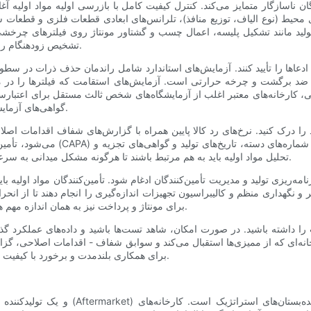
دگان ناسازگار متمایز می‌کند. کنترل کیفیت کامل با بازرسی اولیه مواد اولیه
‌های محیط (نوع الیاف، توزیع منافذ)، تلرانس‌های ابعادی قطعات فلزی و قطعا
تشخیص زودهنگام رانش را که می‌تواند قطعات خارج از مشخصات تولید کند، فراهم می‌کند.
 ادعاها را تأیید کنند. آزمایش‌های استاندارد شامل راندمان حذف ذرات در س
ضد برگشت و چرخه حرارتی است. آزمایش‌های استقامت که فیلترها را در م
ی، کارخانه‌های معتبر اغلب از آزمایشگاه‌های شخص ثالث مستقل برای اعتبارسن
گواهی‌های آزمایشگاهی اخیر را درخواست کنید و در مورد اعتبار آزمایشگاه استعلام کنید.
 را درک کنید. نرخ‌های رد کالا پایین همراه با گزارش‌های شفاف اقدامات ا
می‌شود، تأمین‌کننده باید تجزیه و ت
تحلیل مواد اولیه باید به هم مرتبط باشند تا هرگونه مشکل میدانی به سرعت قابل ردیابی و جداسازی باشد و از فراخوان‌های انبوه جلوگیری شود.
مه‌ریزی تولید و مدیریت تأمین‌کنندگان ادغام شود. تأمین‌کنندگان مواد اولیه ب
میر و نگهداری منظم و کالیبراسیون تجهیزات اندازه‌گیری را انجام دهند تا از 
برای مونتاژ و پرداخت نیز به همان اندازه مهم هستند زیرا نقص‌های خارجی می‌توانند نشان‌دهنده مشکلات داخلی باشند.
 داشته باشید. در صورت امکان، شاهد تست‌ها باشید و داده‌های عملکرد گذ
نه‌ای که از ممیزی‌ها استقبال می‌کند و سوابق شفاف - اقدامات اصلاحی، گزارش
برای همکاری بلندمدت و برخورد با کیفیت به عنوان یک اولویت استراتژیک به جای یک گزینه نظارتی نشان می‌دهد.