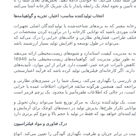
انتخاب تولیدکننده مناسب: اعتبار، تجربه و گواهینامه‌ها
شده یا تولیدکنندگان اصلی تجهیزات (OEM) خدمات ارائه داده است، اغلب گزینه مطمئن‌تری است، زیرا این روابط
العات موردی باشید که توانایی کارخانه را در برآورده کردن مشخصات در
 مختلف طراحی، فشارهای نظارتی و حالت‌های خرابی را درک می‌کند که
می‌تواند در طول توسعه و افزایش تولید بسیار ارزشمند باشد.
ای زیست‌محیطی ارائه می‌دهند. ISO 9001 پایه سیستم‌های مدیریت کیفیت را تأیید می‌کند. برای سیستم‌های کیفیت خاص خودرو، IATF
16949 نشان می‌دهد که یک تولیدکننده می‌تواند الزامات صنعت خودرو را برآورده کند و شبکه‌های تأمین‌کنندگان و قابلیت ردیابی را به طور مؤثر مدیریت کند. گواهینامه‌های زیست‌محیطی مانند ISO 14001 آگاهی از
دارد. فراتر از این موارد، تأییدیه‌های OEM یا تأییدیه‌های شخص ثالث شناخته شده اهمیت
ای بازرسی را نگهداری می‌کند، ریسک شما را در ممیزی‌های نظارتی و
راجعه کنید. همچنین هرگونه سابقه فراخوان، اختلافات عمده یا خرابی
ست. یک تولیدکننده نزدیک به مرکز توزیع شما می‌تواند زمان تحویل و
ه توانایی تکرار طرح‌ها، پذیرش تولید در دسته‌های کوچک برای آزمایش و
درک فناوری و مواد فیلتراسیون
 در برابر جریان و ظرفیت نگهداری آلودگی را تعیین می‌کند. انواع