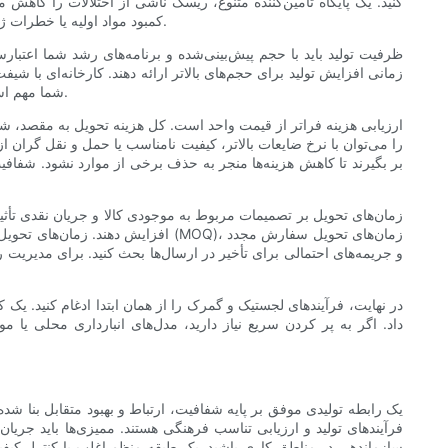
کنید. یک پایگاه تأمین‌کننده متنوع، ریسک ناشی از اختلالات را کاهش 
کمبود مواد اولیه یا خطرات ژئوپلیتیکی می‌توانند بر موجودی تأثیر بگذارند، بنابراین در مورد برنامه‌های احتمالی مانند تأمین‌کنندگان جایگزین یا گزینه‌های حمل و نقل سریع بحث کنید.
ظرفیت تولید باید با حجم پیش‌بینی‌شده و برنامه‌های رشد شما اعتبار
زمانی افزایش تولید برای حجم‌های بالاتر ارائه دهند. کارخانه‌ای با ش
شما مهم است، دقت کارخانه در برآورده کردن حمل‌ونقل برنامه‌ریزی‌شده و سیاست‌های آنها برای حمل‌ونقل جزئی یا ارسال مستقیم به مراکز توزیع را تأیید کنید.
ارزیابی هزینه فراتر از قیمت واحد است. کل هزینه تحویل به مقصد، شا
را می‌توان با نرخ ضایعات بالاتر، کیفیت نامناسب یا حمل و نقل گران 
بر بگیرند تا کاهش هزینه‌ها منجر به حذف برخی از موارد نشود. شفافیت 
زمان‌های تحویل بر تصمیمات مربوط به موجودی کالا و جریان نقدی تأثیر 
افزایش دهند. زمان‌های تحویل طولان
و جریمه‌های احتمالی برای تأخیر در ارسال‌ها بحث کنید. برای مدیریت
در نهایت، فرآیندهای لجستیک و گمرک را از همان ابتدا ادغام کنید. 
داد. اگر به پر کردن سریع نیاز دارید، مدل‌های انبارداری محلی یا 
یک رابطه تولیدی موفق بر پایه شفافیت، ارتباط و بهبود متقابل بنا
فرآیندهای تولید و ارزیابی تناسب فرهنگی هستند. ممیزی‌ها باید جری
سازماندهی در مناطق کاری باشید. یک طبقه منظم اغلب با کنترل کیفی