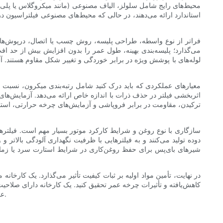
محیط‌های رایج شامل سلولز، الیاف مصنوعی (مانند میکروگلاس یا پلی‌اس
استاندارد ارائه می‌دهند، در حالی که محیط‌های مصنوعی فیلتراسیون در
فراتر از نوع واسطه، طراحی پلیسه، روش چسب یا اتصال، درپوش‌های ا
می‌گذارد؛ پلیسه‌بندی بهینه، طول عمر را بدون افزایش بیش از حد اف
لوله‌های با پوشش ویژه در برابر خوردگی و تغییر شکل مقاوم هستند. آب
معیارهای عملکردی که باید درک کنید شامل رتبه‌بندی میکرون، نسبت ب
اثربخشی فیلتر در حذف ذرات با اندازه خاص ارائه می‌دهد. آزمایش‌های 
ترکیدن، مقاومت در برابر فروپاشی و آزمایش‌های چرخه حرارتی، استحکام
سازگاری با نوع روغن و شرایط کارکرد موتور بسیار مهم است. فیلترهای 
دوده تولید می‌کنند و به فیلترهایی با ظرفیت نگهداری آلودگی بالات
شیرهای بای‌پس برای حفظ روغن‌کاری در شرایط استارت سرد یا زمانی ک
در نهایت، تأمین مواد اولیه بر ثبات کیفیت تأثیر می‌گذارد. یک کارخانه
عمر، تعادل برقرار کنید و شما را قادر می‌سازد مواد اولیه و روش‌های ساختی را انتخاب کنید که به بهترین وجه نیازهای وسیله نقلیه شما را برآورده کنند.