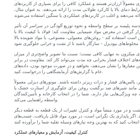
معمولاً ارزان‌تر هستند و عملکرد کافی را برای بسیاری از کاربردهای
 دمای بالا یا کارکرد طولانی مدت را ارائه می‌دهند. به عنوان مثال،
ندسه پلیسه بر سطح واسطه و نحوه توزیع آلودگی در سراسر آن تأثیر
 گرفتن در معرض مواد شیمیایی مقاومت کند؛ فولاد با کیفیت بالا یا
ن است استفاده کند - روغن‌های معمولی، مصنوعی، با مواد شوینده بالا
ی میکرون به تنهایی کافی نیست؛ نسبت بتا تصویر واضح‌تری از میزان
‌های اختلاف فشار بحرانی چه مدت می‌تواند کار کند. مقاومت در برابر
 معیارها را نشان می‌دهند، بخواهید و در صورت موجود بودن، داده‌های
خام یا گزارش‌های آزمایشگاهی را درخواست کنید.
، پالس‌های فشار و ذرات ریزتر داشته باشند. موتورهای دیزلی معمولاً
اضافی مانند شیرهای ضد برگشت روغن برای جلوگیری از استارت خشک یا
یژگی‌هایی نیاز دارند، شما را در انتخاب کارخانه و تأمین‌کنندگان
واسطه راهنمایی می‌کند.
د داشت و در مورد منشأ مواد و کنترل تغییرات از یک قطعه به قطعه دیگر
 است، در مورد مواد قابل بازیافت، چسب‌های VOC کاهش‌یافته و تأثیرات چرخه عمر تحقیق کنید. یک کارخانه دارای صلاحیت فنی به شما کمک می‌کند تا بین هزینه، عملکرد و طول
کنترل کیفیت، آزمایش و معیارهای عملکرد