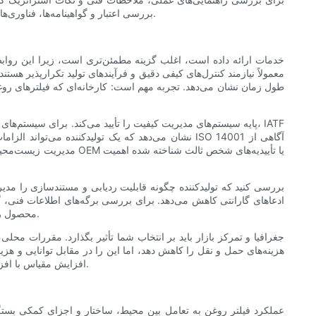
بررسی اعتبار و گواهینامه‌ها، فناوری‌های فیلتراسیون، آزمایش کیفیت، سفارشی‌سازی و سازگاری، واقعیت‌های زنجیره تأمین و نحوه ایجاد یک رابطه پایدار با یک شریک کارخانه آشنا می‌کنند.
معمولاً نیازمند کنترل‌های کیفی دقیق و فرآیندهای تولید تکرارپذیر هس
طول زمان نشان می‌دهد. تجربه مهم است: کارخانه‌ای که فیلترهای روغ
مدیریت زیست‌محیطی را ن
بررسی کنید که تولیدکننده چگونه قابلیت ردیابی و مستندسازی را مدی
ادعاهای گارانتی کاهش می‌دهد. برای بررسی برگه‌های اطلاعات فنی، گز
محصول را بررسی کنید. اقدامات اصلاحی سریع و شفاف نشانه‌ای از یک تأمین‌کننده بالغ است، در حالی که اطلاعات طفره‌آمیز یا محدود، یک پرچم قرمز است.
جغرافیا و تمرکز بازار باید بر انتخاب شما تأثیر بگذارد. مقررات مح
هزینه‌های حمل و نقل را کاهش دهد، اما این را در مقابل توانایی و هزین
افزایش مقیاس با افزایش تقاضا را نشان می‌دهد، در طول چرخه عمر محصول شما ارزشمندتر از تولیدکننده‌ای خواهد بود که فقط در تولید با حجم بالا و تنوع کم برتری دارد.
عملکرد فیلتر روغن به تعامل بین محیط، ساختار و اجزای کمکی بستگی