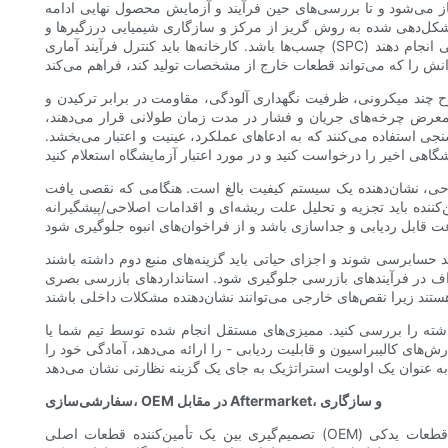
 آغاز می‌شود و تا بررسی‌های حین فرآیند و آزمایش محصول نهایی ادامه
ت شکل‌دهی شده به روش گریز از مرکز و سازگاری شیمیایی درزگیرها و
چسب‌ها باشد. کارخانه‌ها باید کنترل فرآیند آماری (SPC) را در مراحل حساس تولید مانند تشکیل پلیسه، اعمال چسب و گشتاور مونتاژ روی فیلترهای چرخشی انجام دهند. SPC تغییرات را به حداقل می‌رساند و امکان
طوح چند میکرونی، ظرفیت نگهداری آلودگی، مقاومت در برابر ترکیدن و
عرض چرخه‌های جریان و فشار در مدت زمان طولانی قرار می‌دهند،
جی استفاده می‌کنند که به ادعاهای عملکرد، عینیت و اعتبار می‌بخشد.
صلاحی، نشان‌دهنده یک سیستم کیفیت بالغ است. هنگامی که نقصی یافت
حلیل علت ریشه‌ای و اقدامات اصلاحی/پیشگیرانه (CAPA) را که مستند و تأیید شده‌اند، ارائه دهد. قابلیت ردیابی ضروری است - شماره‌های دسته، تاریخ‌های تولید و گواهی‌های تجزیه و
اید حسابرسی شوند و اجزای حیاتی باید گزینه‌های منبع دوم داشته باشند
انحراف در فرآیندهای بازرسی جلوگیری شود. استانداردهای بازرسی بصری
شته را بررسی کنید. ممیزی‌های مستقل انجام شده توسط تیم شما یا
‌های کالیبراسیون و قابلیت ردیابی - را ارائه می‌دهد، آمادگی خود را
سفارشی‌سازی، OEM در مقابل Aftermarket، و سازگاری
تصمیم‌گیری بین یک تأمین‌کننده قطعات اصلی (OEM) و یک تولیدکننده قطعات یدکی (Aftermarket) مستلزم بده‌بستان‌های استراتژیک است. کارخانه‌های OEM اغلب با مشخصات بسیار خاصی تولید می‌کنند و به