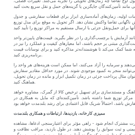
طول اوج تقاضا چه زمان‌های تحویلی را تجربه می‌کنند. تغییرات فصلی،
ارشات اولیه، زمان‌های آماده‌سازی ابزار برای قطعات سفارشی و جدول
یش ناگهانی تقاضا واکنش نشان دهد. اگر تحویل به موقع برای مدل توزیع
 آزمایش یا برچسب‌گذاری را در نظر بگیرید. قیمت‌های پایین‌تر واحد
‌گذاری مبتنی بر حجم باشند، اما معیارهای کیفیت و عملکرد را نیز در
به شما کمک می‌کند تا هوشمندانه‌تر مذاکره کنید و برای نوسانات قیمت
برنامه‌ریزی کنید.
‌دهند و سرمایه را آزاد می‌کنند، اما ممکن است هزینه‌های هر واحد را
بود موجودی شوند. در مورد حداقل مقادیر سفارش (MOQ)، زمان‌های تحویل سفارش مجدد
وان مثال پرداخت جزئی در زمان تکمیل ابزار و مانده در زمان تحویل،
هماهنگ کنید.
هماهنگ و مستندسازی برای تسهیل ترخیص کالا از گمرک، مشاوره خواهد
مرکز توزیع شما داشته باشد. تأمین‌کننده‌ای که مایل به همکاری در
ممیزی کارخانه، بازدیدها، ارتباطات و همکاری بلندمدت
رت مشترک انجام شود - راهی مؤثر برای اعتبارسنجی ادعاها، مشاهده
و ایمنی و ثبت سوابق را پوشش دهند. در طول بازدید، مراقب نظافت و
بت کنید تا بفهمید که چگونه آنها به مسائل و بهبود مستمر رسیدگی