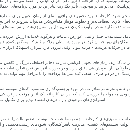
می‌دهد. بپرسید که آیا کارخانه ذخایر بافر اجزای حیاتی را حفظ می‌کند و در 
سنجی شود. کارخانه‌ها باید تخمین‌های واقع‌بینانه‌ای از زمان تحویل برای سف
یفت‌های کاری انعطاف‌پذیر و خطوط مونتاژ مقیاس‌پذیر می‌تواند سریع‌تر به افزا
مل بسته‌بندی، حمل و نقل، عوارض، مالیات و هرگونه خدمات ارزش افزوده مانند
از مکان‌های دور جبران کرد. در مورد شرایطی مذاکره کنید که منعکس کننده قیمت
در جزئیات هزینه‌ها - هزینه مواد اولیه، نیروی کار، سربار، استهلاک ابزار - 
می‌گذارند. زمان‌های تحویل کوتاه‌تر، نیاز به ذخایر احتیاطی بزرگ را کاهش می
ی نیاز به پیش‌بینی دقیق دارند و در صورت افزایش غیرمنتظره تقاضا، می‌توانند منجر به کم
 ریسک در هر دو طرف، سعی کنید شرایط پرداخت را با مراحل مهم تولید، به عن
یک کارخانه باتجربه در صادرات، در مورد برچسب‌گذاری مناسب، کدهای سیستم 
موجودی محموله را بررسی کنید که در آن کارخانه یک انبار موقت در نزدیکی 
استراتژی‌های موجودی و راه‌حل‌های انعطاف‌پذیر برای تکمیل سفارش باشد، احتمالاً شریک قابل اعتمادی برای رشد بلندمدت خواهد بود.
 شده است. ممیزی‌های کارخانه - چه توسط شما، چه توسط شخص ثالث یا به صو
ان تولید، سیستم‌های کیفیت، مدیریت تأمین‌کنندگان، شیوه‌های زیست‌محیطی 
ت بهتر و نقص‌های کمتر مرتبط است. با سرپرستان طبقه و مهندسان کیفیت صح