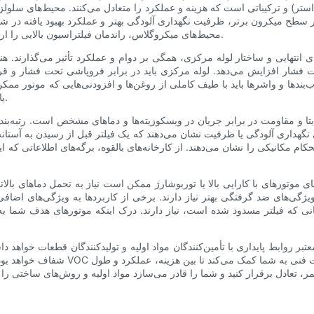
تر) و ترکیباتی است که هزینه و عملکرد را متعادل می‌کنند. محیط‌های سلولزی 
 سطح میکرون برتر، ظرفیت نگهداری آلودگی بهتر و عملکرد بهبود یافته در شرایط
محیط‌های میکروگلاس، راندمان فیلتراسیون بالایی را ارائه می‌دهند و اغلب در کاربردهای عملکردی یا سنگین استفاده می‌شوند.
نتهایی و ساختار لوله مرکزی، همگی بر دوام و عملکرد تأثیر می‌گذارند. ه
ت فشار افزایش می‌دهد. لوله مرکزی باید در برابر فروپاشی تحت فشار و قرار
‌بندها و واشرها باید با طیف کاملی از روغن‌ها و افزودنی‌هایی که موتور ممک
یا مخلوط‌های بیودیزل - سازگار باشند تا از نشت و خرابی جلوگیری شود.
تا و مقاومت در برابر جریان در ویسکوزیته‌ها و دماهای مشخص است. رتبه‌بند
نگهداری آلودگی یا ظرفیت نشان می‌دهند که یک فیلتر قبل از رسیدن به آستانه
 مکانیکی را نشان می‌دهند. از کارخانه‌های بالقوه، برگه‌های اطلاعاتی که این
موتورهای با کارایی بالا یا توربوشارژ ممکن است نیاز به تحمل دماهای بالاتر
ر و ویژگی‌های ضد گرفتگی بهتر نیاز دارند. برخی از کاربردها به ویژگی‌های 
ه فیلتر مسدود شده است، نیاز دارند. درک اینکه موتورهای هدف شما به چه و
 معتبر روابط پایداری با تأمین‌کنندگان مواد اولیه و تولیدکنندگان قطعات خواه
شفاف خواهد بود. اگر پایداری یک نگرانی