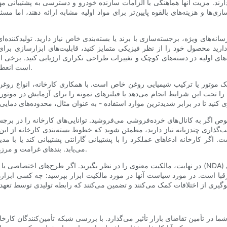
دارند. مزیت آنها هماهنگی با الزامات سازنده خودرو و دسترسی به پشتیبان
ا و هزینه‌های بالقوه پایین‌تر برای مواد اولیه مشابه ارائه دهند، اما مسئ
نه‌های ویژه، برجسته‌سازی با برند یا بسته‌بندی خاص نیاز دارید. تولیدکننده‌
ارید محصول خود را از نظر فیزیکی متمایز کنید، قابلیت‌های ابزارسازی برا
اولیه در دسته‌های کوچک و تغییرات طراحی تکراری ارزیابی کنید. برخی از کارخ
است انعطاف‌پذیری محدودی برای تیراژهای کوتاه یا تغییرات طراحی داشته باشند.
 موتور یا ترکیب شیمیایی روغن خاص است. با همکاری کارخانه، انواع روغن، 
 تحت این شرایط انجام می‌دهد یا فیلترهای نمونه را برای آزمایش در موتورها
ص اگر به کانال‌های خرده‌فروشی می‌فروشید. توانایی‌های کارخانه را در ب
ری چندزبانه نیاز دارید، مطمئن شوید که خطوط بسته‌بندی کارخانه از این ویژگ
اگر کارخانه ادعاهای عملکرد را با پشتیبانی گارانتی پشتیبانی کند یا ب
می‌یابد. بندهای غرامت و مرزهای مسئولیت را در قراردادها روشن کنید تا از غافلگیری جلوگیری شود.
در نهایت، مالکیت معنوی را در نظر بگیرید. اگر طرح‌های اختصاصی یا ویژگی‌های منحصر به فرد را معرفی می‌
 است. در مورد سیاست آنها در مورد مالکیت ابزار بپرسید: چه کسی ابزارها را
شما در تأمین تقاضای بازار تأثیر می‌گذارد. با بررسی شبکه تأمین‌کنندگان کار