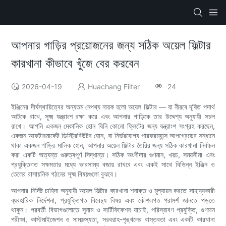
আপনার গাড়ির প্রয়োজনের জন্য সঠিক অয়েল ফিল্টার
কারখানা কীভাবে খুঁজে বের করবেন
2026-04-19
Huachang Filter
24
ইঞ্জিনের দীর্ঘস্থায়িত্বের অন্যতম নেপথ্য নায়ক হলো অয়েল ফিল্টার — যা নীরবে দূষিত পদার্থ
আটকে রাখে, সূক্ষ্ম যন্ত্রাংশ রক্ষা করে এবং আপনার গাড়িকে তার উদ্দেশ্য অনুযায়ী সচল
রাখে। আপনি একজন মেকানিক হোন যিনি কোনো ফ্লিটের জন্য যন্ত্রাংশ সংগ্রহ করছেন,
একজন আফটারমার্কেট ডিস্ট্রিবিউটর হোন, বা নির্ভরযোগ্য পারফরম্যান্স আপগ্রেডের সন্ধানে
থাকা একজন গাড়ির মালিক হোন, আপনার অয়েল ফিল্টার তৈরির জন্য সঠিক কারখানা নির্বাচন
করা একটি অত্যন্ত গুরুত্বপূর্ণ সিদ্ধান্ত। সঠিক অংশীদার গুণমান, খরচ, সময়সীমা এবং
প্রযুক্তিগত সক্ষমতার মধ্যে ভারসাম্য বজায় রাখবে এবং একই সাথে বিভিন্ন ইঞ্জিন ও
তেলের রাসায়নিক গঠনের সূক্ষ্ম বিষয়গুলো বুঝবে।
আপনার নির্দিষ্ট চাহিদা অনুযায়ী অয়েল ফিল্টার কারখানা শনাক্ত ও মূল্যায়ন করতে সাহায্যকারী
ব্যবহারিক নির্দেশনা, প্রযুক্তিগত বিবেচ্য বিষয় এবং কৌশলগত পরামর্শ জানতে পড়তে
থাকুন। পরবর্তী বিভাগগুলোতে সুনাম ও সার্টিফিকেশন যাচাই, পরিস্রাবণ প্রযুক্তি, গুণমান
পরীক্ষা, কাস্টমাইজেশন ও সামঞ্জস্যতা, সরবরাহ-শৃঙ্খলের বাস্তবতা এবং একটি কারখানা