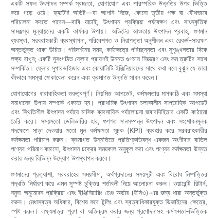
একটি সফল উৎপাদন সম্পর্ক স্বচ্ছতা, যোগাযোগ এবং পারস্পরিক উন্নতির উপর ভিত্তি
করে গড়ে ওঠে। ফ্যাক্টরি অডিট—যা আপনি নিজে, কোনো তৃতীয় পক্ষ বা যৌথভাবে
পরিচালনা করতে পারেন—দাবি যাচাই, উৎপাদন প্রক্রিয়া পর্যবেক্ষণ এবং সাংস্কৃতিক
সামঞ্জস্য মূল্যায়নের একটি কার্যকর উপায়। অডিটের আওতায় উৎপাদন প্রবাহ, গুণমান
ব্যবস্থা, সরবরাহকারী ব্যবস্থাপনা, পরিবেশগত ও নিরাপত্তা অনুশীলন এবং রেকর্ড-সংরক্ষণ
অন্তর্ভুক্ত থাকা উচিত। পরিদর্শনের সময়, কর্মক্ষেত্রে পরিচ্ছন্নতা এবং সুশৃঙ্খলতার দিকে
লক্ষ্য রাখুন; একটি সুসংগঠিত ফ্লোর প্রায়শই উন্নত গুণমান নিয়ন্ত্রণ এবং কম ত্রুটির সাথে
সম্পর্কিত। ফ্লোর সুপারভাইজার এবং কোয়ালিটি ইঞ্জিনিয়ারদের সাথে কথা বলে বুঝুন যে তারা
কীভাবে সমস্যা মোকাবেলা করেন এবং ক্রমাগত উন্নতি সাধন করেন।
যোগাযোগের ধারাবাহিকতা গুরুত্বপূর্ণ। নিয়মিত আপডেট, কর্মক্ষমতার মাপকাঠি এবং সমস্যা
সমাধানের উপায় সম্পর্কে একমত হন। প্রাথমিক উৎপাদন চলাকালীন সাপ্তাহিক আপডেট
এবং স্থিতিশীল উৎপাদন পর্যায়ে মাসিক ব্যবসায়িক পর্যালোচনা জবাবদিহিতার একটি কাঠামো
তৈরি করে। সময়মতো ডেলিভারির হার, গুণগত মানসম্পন্ন উৎপাদন এবং সংশোধনমূলক
পদক্ষেপে সাড়া দেওয়ার মতো মূল কর্মক্ষমতা সূচক (KPI) ব্যবহার করে সরবরাহকারীর
কর্মক্ষমতা পরিমাপ করুন। ক্রমাগত উন্নতিতে প্রতিশ্রুতিবদ্ধ একজন অংশীদার বাতিল
পণ্যের পরিমাণ কমানো, উৎপাদন চক্রের সময়কাল অনুকূল করা এবং পণ্যের কর্মক্ষমতা উন্নত
করার জন্য বিভিন্ন উদ্যোগ উপস্থাপন করবে।
গুণমানের প্রত্যাশা, সরবরাহের সময়সীমা, অর্থপ্রদানের সময়সূচী এবং বিরোধ নিষ্পত্তির
পদ্ধতি নির্ধারণ করে এমন সুস্পষ্ট চুক্তির শর্তাবলী নিয়ে আলোচনা করুন। ওয়ারেন্টি রিটার্ন,
নমুনা অনুমোদন প্রক্রিয়া এবং ইঞ্জিনিয়ারিং চেঞ্জ অর্ডার (ইসিও)-এর জন্য ধারা অন্তর্ভুক্ত
করুন। মেধাস্বত্ব অধিকার, বিশেষ করে টুলিং এবং স্বত্বাধিকারযুক্ত ডিজাইনের ক্ষেত্রে,
স্পষ্ট করুন। লক্ষ্যমাত্রা পূরণ বা অতিক্রম করার জন্য প্রণোদনাসহ কর্মক্ষমতা-ভিত্তিক