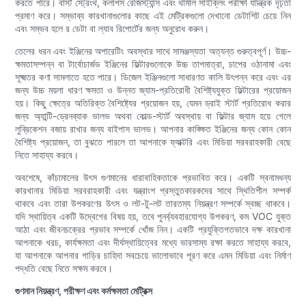
করতে পারে। বার্স্ট স্ট্রেংথ, কলাপস রেজিস্ট্যান্স এবং থার্মাল সাইক্লিং পরীক্ষা যান্ত্রিক দৃঢ়তা
প্রমাণ করে। সম্ভাব্য কারখানাগুলোর কাছে এই মেট্রিকগুলো দেখানো ডেটাশিট চেয়ে নিন
এবং সম্ভব হলে র ডেটা বা ল্যাব রিপোর্টের জন্য অনুরোধ করুন।
তেলের ধরন এবং ইঞ্জিনের অপারেটিং অবস্থার সাথে সামঞ্জস্যতা অত্যন্ত গুরুত্বপূর্ণ। উচ্চ-
ক্ষমতাসম্পন্ন বা টার্বোচার্জড ইঞ্জিনের ফিল্টারগুলোকে উচ্চ তাপমাত্রা, চাপের ওঠানামা এবং
সূক্ষ্মতর কণা সামলাতে হতে পারে। ডিজেল ইঞ্জিনগুলো সাধারণত কালি উৎপন্ন করে এবং এর
জন্য উচ্চ ময়লা ধারণ ক্ষমতা ও উন্নত জ্যাম-প্রতিরোধী বৈশিষ্ট্যযুক্ত ফিল্টারের প্রয়োজন
হয়। কিছু ক্ষেত্রে অতিরিক্ত বৈশিষ্ট্যের প্রয়োজন হয়, যেমন ড্রাই স্টার্ট প্রতিরোধ করার
জন্য অ্যান্টি-ড্রেনব্যাক ভালভ অথবা কোল্ড-স্টার্ট অবস্থায় বা ফিল্টার জ্যাম হয়ে গেলে
লুব্রিকেশন বজায় রাখার জন্য বাইপাস ভালভ। আপনার কাঙ্ক্ষিত ইঞ্জিনের জন্য কোন কোন
বৈশিষ্ট্য প্রয়োজন, তা বুঝতে পারলে তা আপনাকে ফ্যাক্টরি এবং মিডিয়া সরবরাহকারী বেছে
নিতে সাহায্য করবে।
অবশেষে, কাঁচামালের উৎস গুণমানের ধারাবাহিকতাকে প্রভাবিত করে। একটি স্বনামধন্য
কারখানার মিডিয়া সরবরাহকারী এবং যন্ত্রাংশ প্রস্তুতকারকদের সাথে স্থিতিশীল সম্পর্ক
থাকবে এবং তারা উপকরণের উৎস ও লট-টু-লট তারতম্য নিয়ন্ত্রণ সম্পর্কে স্বচ্ছ থাকবে।
যদি স্থায়িত্ব একটি উদ্বেগের বিষয় হয়, তবে পুনর্ব্যবহারযোগ্য উপকরণ, কম VOC যুক্ত
আঠা এবং জীবনচক্রের প্রভাব সম্পর্কে খোঁজ নিন। একটি প্রযুক্তিগতভাবে দক্ষ কারখানা
আপনাকে খরচ, কার্যক্ষমতা এবং দীর্ঘস্থায়িত্বের মধ্যে ভারসাম্য রক্ষা করতে সাহায্য করবে,
যা আপনাকে আপনার গাড়ির চাহিদা সবচেয়ে ভালোভাবে পূরণ করে এমন মিডিয়া এবং নির্মাণ
পদ্ধতি বেছে নিতে সক্ষম করবে।
গুণমান নিয়ন্ত্রণ, পরীক্ষণ এবং কর্মক্ষমতা মেট্রিক্স