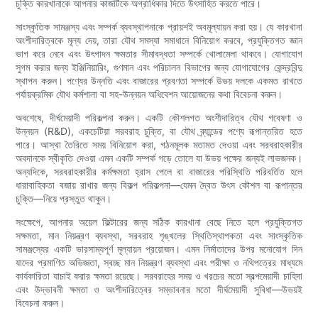
চুক্তি কারখানাকে আপনার কাজটিকে অগ্রাধিকার দিতে উৎসাহিত করতে পারে।
সাংস্কৃতিক সামঞ্জস্য এবং সম্পর্ক ব্যবস্থাপনাকে প্রায়শই অবমূল্যায়ন করা হয়। যে কারখানা
অংশীদারিত্বকে মূল্য দেয়, তারা যৌথ সমস্যা সমাধানে বিনিয়োগ করবে, প্রযুক্তিগত জ্ঞান
ভাগ করে নেবে এবং উৎপাদন ক্ষমতার সীমাবদ্ধতা সম্পর্কে খোলামেলা থাকবে। যোগাযোগ
সুগম করার জন্য ইঞ্জিনিয়ারিং, গুণমান এবং পরিচালন বিভাগের জন্য যোগাযোগের কেন্দ্রবিন্দু
স্থাপন করুন। পণ্যের উন্নতি এবং বাজারের প্রবণতা সম্পর্কে উভয় দলকে একমত রাখতে
পর্যায়ক্রমিক যৌথ কর্মশালা বা সহ-উন্নয়ন অধিবেশন আয়োজনের কথা বিবেচনা করুন।
অবশেষে, দীর্ঘমেয়াদী পরিকল্পনা করুন। একটি কৌশলগত অংশীদারিত্ব যৌথ গবেষণা ও
উন্নয়ন (R&D), একচেটিয়া সরবরাহ চুক্তি, বা যৌথ ব্র্যান্ডের পণ্যে রূপান্তরিত হতে
পারে। আস্থা তৈরিতে সময় বিনিয়োগ করা, গঠনমূলক মতামত দেওয়া এবং সরবরাহকারীর
অবদানকে স্বীকৃতি দেওয়া এমন একটি সম্পর্ক গড়ে তোলে যা উভয় পক্ষের জন্যই লাভজনক।
অন্যদিকে, সরবরাহকারীর কর্মক্ষমতা হ্রাস পেলে বা বাজারের পরিস্থিতি পরিবর্তিত হলে
ধারাবাহিকতা বজায় রাখার জন্য বিকল্প পরিকল্পনা—যেমন দ্বৈত উৎস কৌশল বা রূপান্তর
চুক্তি—নিয়ে প্রস্তুত থাকুন।
সংক্ষেপে, আপনার অয়েল ফিল্টারের জন্য সঠিক কারখানা বেছে নিতে হলে প্রযুক্তিগত
সক্ষমতা, মান নিয়ন্ত্রণ ব্যবস্থা, সরবরাহ শৃঙ্খলের স্থিতিস্থাপকতা এবং সাংস্কৃতিক
সামঞ্জস্যের একটি ভারসাম্যপূর্ণ মূল্যায়ন প্রয়োজন। এমন নির্মাতাদের উপর মনোযোগ দিন
যাদের প্রমাণিত অভিজ্ঞতা, স্বচ্ছ মান নিয়ন্ত্রণ ব্যবস্থা এবং পরীক্ষা ও নথিপত্রের মাধ্যমে
কার্যকারিতা যাচাই করার ক্ষমতা রয়েছে। সরবরাহের সময় ও খরচের মতো স্বল্পমেয়াদী চাহিদা
এবং উদ্ভাবনী ক্ষমতা ও অংশীদারিত্বের সম্ভাবনার মতো দীর্ঘমেয়াদী সুবিধা—উভয়ই
বিবেচনা করুন।