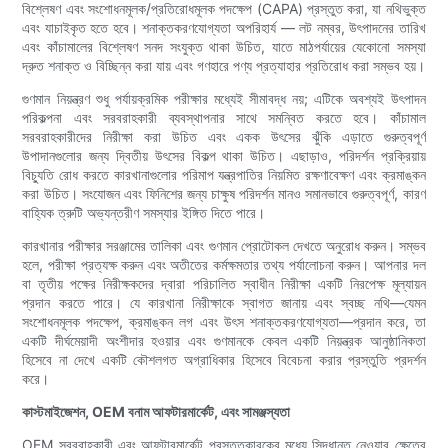
বিশ্লেষণ এবং সংশোধনমূলক/প্রতিরোধমূলক পদক্ষেপ (CAPA) প্রস্তুত করা, যা নথিভুক্ত
এবং যাচাইকৃত হতে হবে। শনাক্তকরণযোগ্যতা অপরিহার্য — লট নম্বর, উৎপাদনের তারিখ
এবং কাঁচামালের বিশ্লেষণ সনদ সংযুক্ত থাকা উচিত, যাতে মাঠপর্যায়ের যেকোনো সমস্যা
দ্রুত শনাক্ত ও বিচ্ছিন্ন করা যায় এবং গণহারে পণ্য প্রত্যাহার প্রতিরোধ করা সম্ভব হয়।
গুণমান নিয়ন্ত্রণ শুধু পর্যায়ক্রমিক পরীক্ষার মধ্যেই সীমাবদ্ধ নয়; এটিকে অবশ্যই উৎপাদন
পরিকল্পনা এবং সরবরাহকারী ব্যবস্থাপনার সাথে সমন্বিত করতে হবে। কাঁচামাল
সরবরাহকারীদের নিরীক্ষা করা উচিত এবং একক উৎসের ঝুঁকি এড়াতে গুরুত্বপূর্ণ
উপাদানগুলোর জন্য দ্বিতীয় উৎসের বিকল্প থাকা উচিত। এছাড়াও, পরিদর্শন প্রক্রিয়ায়
বিচ্যুতি রোধ করতে কারখানাগুলোর পরিমাপ যন্ত্রপাতির নিয়মিত রক্ষণাবেক্ষণ এবং ক্রমাঙ্কন
করা উচিত। সংযোজন এবং ফিনিশের জন্য চাক্ষুষ পরিদর্শন মানও সমানভাবে গুরুত্বপূর্ণ, কারণ
বাহ্যিক ত্রুটি অভ্যন্তরীণ সমস্যার ইঙ্গিত দিতে পারে।
কারখানার পরীক্ষার সরঞ্জামের তালিকা এবং গুণমান প্রোটোকল দেখতে অনুরোধ করুন। সম্ভব
হলে, পরীক্ষা প্রত্যক্ষ করুন এবং অতীতের কর্মক্ষমতার তথ্য পর্যালোচনা করুন। আপনার দল
বা তৃতীয় পক্ষের নিরীক্ষকদের দ্বারা পরিচালিত স্বাধীন নিরীক্ষা একটি নিরপেক্ষ মূল্যায়ন
প্রদান করতে পারে। যে কারখানা নিরীক্ষাকে স্বাগত জানায় এবং স্বচ্ছ নথি—যেমন
সংশোধনমূলক পদক্ষেপ, ক্রমাঙ্কন লগ এবং উৎস শনাক্তকরণযোগ্যতা—প্রদান করে, তা
একটি দীর্ঘমেয়াদী অংশীদার হওয়ার এবং গুণমানকে কেবল একটি নিয়ন্ত্রক আনুষ্ঠানিকতা
হিসেবে না দেখে একটি কৌশলগত অগ্রাধিকার হিসেবে বিবেচনা করার প্রস্তুতি প্রদর্শন
করে।
কাস্টমাইজেশন, OEM বনাম আফটারমার্কেট, এবং সামঞ্জস্যতা
OEM সরবরাহকারী এবং আফটারমার্কেট প্রস্তুতকারকের মধ্যে সিদ্ধান্ত নেওয়ার ক্ষেত্রে