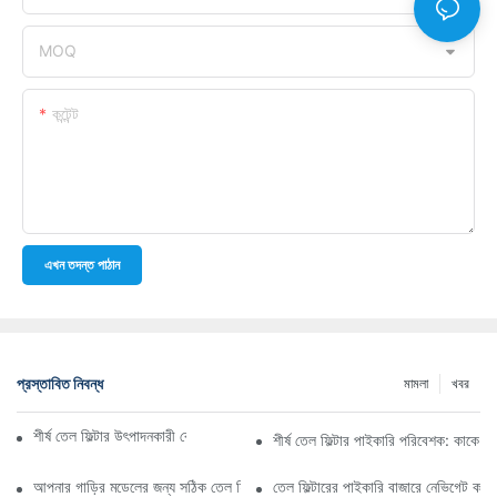
MOQ
কন্টেন্ট
এখন তদন্ত পাঠান
প্রস্তাবিত নিবন্ধ
মামলা
খবর
শীর্ষ তেল ফিল্টার উৎপাদনকারী কোম্পানি: একটি বিস্তৃত সারসংক্ষেপ
শীর্ষ তেল ফিল্টার পাইকারি পরিবেশক: কাকে ব
আপনার গাড়ির মডেলের জন্য সঠিক তেল ফিল্টার নির্বাচন করা: মূল বিবেচ্য বিষয়গুলি
তেল ফিল্টারের পাইকারি বাজারে নেভিগেট কর