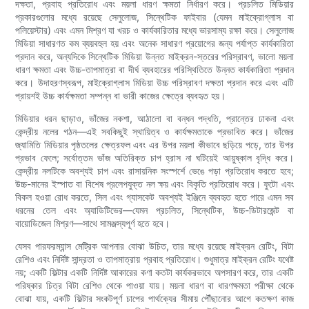
দক্ষতা, প্রবাহ প্রতিরোধ এবং ময়লা ধারণ ক্ষমতা নির্ধারণ করে। প্রচলিত মিডিয়ার
প্রকারগুলোর মধ্যে রয়েছে সেলুলোজ, সিন্থেটিক ফাইবার (যেমন মাইক্রোগ্লাস বা
পলিয়েস্টার) এবং এমন মিশ্রণ যা খরচ ও কার্যকারিতার মধ্যে ভারসাম্য রক্ষা করে। সেলুলোজ
মিডিয়া সাধারণত কম ব্যয়বহুল হয় এবং অনেক সাধারণ প্রয়োগের জন্য পর্যাপ্ত কার্যকারিতা
প্রদান করে, অন্যদিকে সিন্থেটিক মিডিয়া উন্নত মাইক্রন-স্তরের পরিস্রাবণ, ভালো ময়লা
ধারণ ক্ষমতা এবং উচ্চ-তাপমাত্রা বা দীর্ঘ ব্যবহারের পরিস্থিতিতে উন্নত কার্যকারিতা প্রদান
করে। উদাহরণস্বরূপ, মাইক্রোগ্লাস মিডিয়া উচ্চ পরিস্রাবণ দক্ষতা প্রদান করে এবং এটি
প্রায়শই উচ্চ কার্যক্ষমতা সম্পন্ন বা ভারী কাজের ক্ষেত্রে ব্যবহৃত হয়।
মিডিয়ার ধরন ছাড়াও, ভাঁজের নকশা, আঠালো বা বন্ধন পদ্ধতি, প্রান্তের ঢাকনা এবং
কেন্দ্রীয় নলের গঠন—এই সবকিছুই স্থায়িত্ব ও কার্যক্ষমতাকে প্রভাবিত করে। ভাঁজের
জ্যামিতি মিডিয়ার পৃষ্ঠতলের ক্ষেত্রফল এবং এর উপর ময়লা কীভাবে ছড়িয়ে পড়ে, তার উপর
প্রভাব ফেলে; সর্বোত্তম ভাঁজ অতিরিক্ত চাপ হ্রাস না ঘটিয়েই আয়ুষ্কাল বৃদ্ধি করে।
কেন্দ্রীয় নলটিকে অবশ্যই চাপ এবং রাসায়নিক সংস্পর্শে ভেঙে পড়া প্রতিরোধ করতে হবে;
উচ্চ-মানের ইস্পাত বা বিশেষ প্রলেপযুক্ত নল ক্ষয় এবং বিকৃতি প্রতিরোধ করে। ফুটো এবং
বিকল হওয়া রোধ করতে, সিল এবং গ্যাসকেট অবশ্যই ইঞ্জিনে ব্যবহৃত হতে পারে এমন সব
ধরনের তেল এবং অ্যাডিটিভের—যেমন প্রচলিত, সিন্থেটিক, উচ্চ-ডিটারজেন্ট বা
বায়োডিজেল মিশ্রণ—সাথে সামঞ্জস্যপূর্ণ হতে হবে।
যেসব পারফরম্যান্স মেট্রিক আপনার বোঝা উচিত, তার মধ্যে রয়েছে মাইক্রন রেটিং, বিটা
রেশিও এবং নির্দিষ্ট সান্দ্রতা ও তাপমাত্রায় প্রবাহ প্রতিরোধ। শুধুমাত্র মাইক্রন রেটিং যথেষ্ট
নয়; একটি ফিল্টার একটি নির্দিষ্ট আকারের কণা কতটা কার্যকরভাবে অপসারণ করে, তার একটি
পরিষ্কার চিত্র বিটা রেশিও থেকে পাওয়া যায়। ময়লা ধারণ বা ধারণক্ষমতা পরীক্ষা থেকে
বোঝা যায়, একটি ফিল্টার সংকটপূর্ণ চাপের পার্থক্যের সীমায় পৌঁছানোর আগে কতক্ষণ কাজ