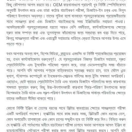
কিছু কৌশলগত আপস করতে হয়। OEM কারখানাগুলো প্রায়শই খুব নির্দিষ্ট স্পেসিফিকেশন
অনুযায়ী উৎপাদন করে এবং তারা কঠোর যাচাইকরণ পরীক্ষা, ডিজাইন-ইন চক্র এবং বিপুল
পরিমাণে উৎপাদনে অভ্যস্ত। তাদের সুবিধা হলো যানবাহন প্রস্তুতকারকের প্রয়োজনীয়তার
সাথে সামঞ্জস্য রাখা এবং ডিজাইন যাচাইকরণের সময় ইঞ্জিনিয়ারিং সহায়তা পাওয়া।
আফটারমার্কেট প্রস্তুতকারকরা হয়তো আরও বেশি নমনীয়তা, কাস্টমাইজেশনের ক্ষেত্রে
দ্রুত কাজ সম্পন্ন করা এবং তুলনামূলক কাঁচামালের জন্য সম্ভাব্য কম খরচ দিতে পারে,
কিন্তু সামঞ্জস্যতা পরীক্ষা এবং ওয়ারেন্টি সহায়তার দায়িত্ব ক্রেতা হিসেবে আপনার উপর এসে
পড়তে পারে।
যখন আপনার অনন্য মাপ, বিশেষ মিডিয়া, ব্র্যান্ডেড এমবসিং বা নির্দিষ্ট প্যাকেজিংয়ের প্রয়োজন
হয়, তখন কাস্টমাইজেশন গুরুত্বপূর্ণ। যে প্রস্তুতকারক নিজস্ব ডিজাইন সহায়তা, দ্রুত
প্রোটোটাইপিং এবং টুলমেকিং পরিষেবা প্রদান করে, তারা ডেভেলপমেন্টের সময় বাঁচাতে
পারে। আপনি যদি আপনার পণ্যকে বাহ্যিকভাবে স্বতন্ত্র করতে চান, তবে মেটাল এন্ড
ক্যাপ, স্ট্যাম্পড কম্পোনেন্ট বা ইনজেকশন-মোল্ডেড পার্টসের জন্য টুলিং সক্ষমতা অপরিহার্য।
এছাড়াও, ছোট ব্যাচের প্রোটোটাইপ তৈরি এবং বারবার ডিজাইন পরিবর্তনের জন্য কারখানার
সক্ষমতা মূল্যায়ন করুন; কিছু উচ্চ-উৎপাদনকারী কারখানা স্থির-পরিমাণ উৎপাদনের জন্য
বিশেষভাবে তৈরি থাকে এবং স্বল্প-পরিমাণ উৎপাদন বা ডিজাইনের সামান্য পরিবর্তনের ক্ষেত্রে
তাদের নমনীয়তা সীমিত থাকতে পারে।
কোনো নির্দিষ্ট ইঞ্জিন বা তেলের ধরনের সাথে ফিল্টার ব্যবহারের ক্ষেত্রে সামঞ্জস্যতা পরীক্ষা
একটি অপরিহার্য পদক্ষেপ। ফ্যাক্টরির সাথে কাজ করার সময়, ফিল্টারটি কোন ধরনের তেল,
কোন অপারেটিং তাপমাত্রা এবং কোন চাপের সম্মুখীন হবে তা নির্দিষ্ট করে দিন। নিশ্চিত করুন
যে ফ্যাক্টরি এই শর্তগুলোর অধীনে যাচাইকরণ পরীক্ষা চালাবে অথবা আপনাকে আসল ইঞ্জিন বা
ডায়নামোমিটার সেটআপে পরীক্ষা করার জন্য নমুনা ফিল্টার সরবরাহ করবে। আপনি যদি