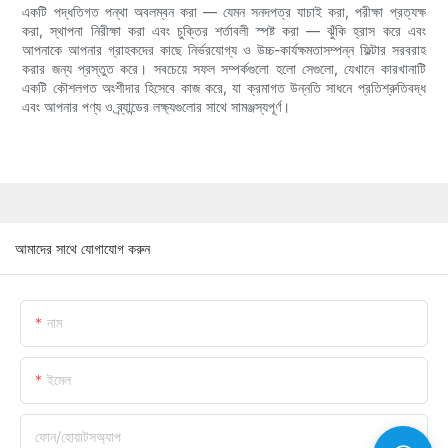
একটি পদ্ধতিগত পন্থা অবলম্বন করা — যেমন সনদপত্র যাচাই করা, পরীক্ষা প্রত্যক্ষ
করা, স্থাপনা নিরীক্ষা করা এবং চুক্তির শর্তাবলী স্পষ্ট করা — ঝুঁকি হ্রাস করে এবং
আপনাকে আপনার গ্রাহকদের কাছে নির্ভরযোগ্য ও উচ্চ-কার্যক্ষমতাসম্পন্ন ফিল্টার সরবরাহ
করার জন্য প্রস্তুত করে। সবচেয়ে সফল সম্পর্কগুলো হলো সেগুলো, যেখানে কারখানাটি
একটি কৌশলগত অংশীদার হিসেবে কাজ করে, যা ক্রমাগত উন্নতি সাধনে প্রতিশ্রুতিবদ্ধ
এবং আপনার পণ্য ও ব্র্যান্ডের লক্ষ্যগুলোর সাথে সামঞ্জস্যপূর্ণ।
আমাদের সাথে যোগাযোগ করুন
নাম
ইমেল
ফোন/হোয়াটসঅ্যাপ