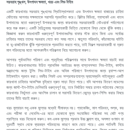
সরবরাহ শৃঙ্খল, উৎপাদন ক্ষমতা, খরচ এবং লিড টাইম
একটি কারখানার সরবরাহ শৃঙ্খলের স্থিতিস্থাপকতা এবং উৎপাদন ক্ষমতা বাজারের চাহিদা
মেটানোর আপনার সক্ষমতাকে সরাসরি প্রভাবিত করে। ফিল্টার মিডিয়া, গ্যাসকেট এবং ধাতব
উপাদানের মতো গুরুত্বপূর্ণ উপকরণের জন্য কারখানার সরবরাহকারী নেটওয়ার্ক পর্যালোচনা
করে শুরু করুন। একটি বৈচিত্র্যময় সরবরাহকারী ভিত্তি যেকোনো বিঘ্ন থেকে ঝুঁকি কমায়।
জিজ্ঞাসা করুন কারখানাটি গুরুত্বপূর্ণ উপাদানগুলির বাফার স্টক রাখে কিনা এবং সর্বোচ্চ
চাহিদার সময়ে তাদের সরবরাহ পেতে কত সময় লাগে। ঋতুগত পরিবর্তন, কাঁচামালের ঘাটতি
বা ভূ-রাজনৈতিক ঝুঁকি প্রাপ্যতাকে প্রভাবিত করতে পারে, তাই বিকল্প সরবরাহকারী বা দ্রুত
মাল পরিবহনের মতো আপৎকালীন পরিকল্পনা নিয়ে আলোচনা করুন।
আপনার পূর্বাভাসিত পরিমাণ এবং প্রবৃদ্ধির পরিকল্পনার সাথে উৎপাদন ক্ষমতা যাচাই করা
উচিত। কারখানাগুলোর উচিত প্রাথমিক অর্ডারের জন্য বাস্তবসম্মত লিড-টাইম, কাস্টম
যন্ত্রাংশের জন্য টুলিং লিড-টাইম এবং অধিক পরিমাণে উৎপাদনের জন্য র‍্যাম্প-আপ
টাইমলাইন প্রদান করা। নমনীয় শিফট এবং সম্প্রসারণযোগ্য অ্যাসেম্বলি লাইনযুক্ত একটি
কারখানা চাহিদার আকস্মিক বৃদ্ধিতে দ্রুত সাড়া দিতে পারে। যদি আপনার বিতরণ মডেলের
জন্য জাস্ট-ইন-টাইম ডেলিভারি গুরুত্বপূর্ণ হয়, তবে নির্ধারিত সময়ে চালান পাঠানোর ক্ষেত্রে
কারখানার নির্ভুলতা এবং আংশিক চালান বা সরাসরি বিতরণ কেন্দ্রে ড্রপ-শিপিং করার বিষয়ে
তাদের নীতি যাচাই করুন।
খরচ মূল্যায়ন শুধু একক মূল্যের মধ্যেই সীমাবদ্ধ নয়। প্যাকেজিং, মাল পরিবহন, শুল্ক, কর
এবং পরীক্ষা বা লেবেলিং-এর মতো যেকোনো মূল্য সংযোজিত পরিষেবা সহ মোট পণ্য
প্রাপ্তির খরচ বিবেচনা করুন। কম একক মূল্যের প্রভাব উচ্চ স্ক্র্যাপ হার, অসঙ্গত গুণমান বা
দূরবর্তী স্থান থেকে ব্যয়বহুল পরিবহনের কারণে কমে যেতে পারে। এমন শর্তাবলী নিয়ে
আলোচনা করুন যা পরিমাণ-ভিত্তিক মূল্য নির্ধারণকে প্রতিফলিত করে, কিন্তু গুণমান এবং