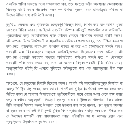
একাধিক গাড়ির মডেলের মধ্যে সামঞ্জস্যতা চান, তবে সবচেয়ে কঠিন ব্যবহারের ক্ষেত্রগুলোর
বিরুদ্ধে যাচাই করার পরিকল্পনা করুন — উদাহরণস্বরূপ, চরম তাপমাত্রার পরিসর বা
ডিজেল ইঞ্জিনে সূক্ষ্ম কালি তৈরি হওয়া।
ব্র্যান্ডিং, লেবেলিং এবং প্যাকেজিং গুরুত্বপূর্ণ বিবেচ্য বিষয়, বিশেষ করে যদি আপনি খুচরা
চ্যানেলে বিক্রি করেন। প্রাইভেট লেবেলিং, টেম্পার-এভিডেন্ট প্যাকেজিং এবং জালিয়াতি-
প্রতিরোধের জন্য সিরিয়ালাইজড ব্যাচ কোডের ক্ষেত্রে কারখানার সক্ষমতা যাচাই করুন।
যদি আপনার বিশেষ নির্দেশাবলী বা বহুভাষিক লেবেলিংয়ের প্রয়োজন হয়, তবে নিশ্চিত করুন যে
কারখানার প্যাকেজিং লাইনগুলো উৎপাদন ব্যাহত না করে এই বৈশিষ্ট্যগুলো সমর্থন করে।
ওয়ারেন্টি এবং বিক্রয়োত্তর সহায়তা কাস্টমাইজেশনের সিদ্ধান্তের সাথে জড়িত। যদি
কারখানা ওয়ারেন্টি সহায়তার মাধ্যমে কার্যকারিতার দাবিগুলো সমর্থন করে বা যৌথভাবে
ওয়ারেন্টি পরিচালনায় সম্মত হয়, তবে তা আপনার বিক্রয়-পরবর্তী ঝুঁকি কমিয়ে দেয়।
অপ্রত্যাশিত পরিস্থিতি এড়াতে চুক্তিতে ক্ষতিপূরণের ধারা এবং দায়বদ্ধতার সীমা স্পষ্ট
করুন।
অবশেষে, মেধাস্বত্বের বিষয়টি বিবেচনা করুন। আপনি যদি স্বত্বাধিকারযুক্ত ডিজাইন বা
অনন্য বৈশিষ্ট্য চালু করেন, তবে যথাযথ গোপনীয়তা চুক্তি (এনডিএ) সম্পাদন করুন এবং
নিশ্চিত করুন যে আপনার ডিজাইনগুলো প্রতিযোগীদের সাথে শেয়ার হওয়া থেকে রক্ষা করার
জন্য কারখানায় অভ্যন্তরীণ নিয়ন্ত্রণ ব্যবস্থা রয়েছে। টুলিংয়ের মালিকানা বিষয়ে তাদের
নীতি সম্পর্কে জিজ্ঞাসা করুন: উৎপাদন শেষে টুলগুলো কার কাছে থাকবে, এবং পুনরায় ব্যবহার
বা ধ্বংস করার শর্তাবলী কী? সুস্পষ্ট চুক্তি বিবাদ প্রতিরোধে সাহায্য করে এবং নিশ্চিত করে
যে উৎপাদন সম্পর্কটি এমন বাধ্যবাধকতা দ্বারা পরিচালিত হয় যা আপনার ব্র্যান্ড এবং
প্রযুক্তিগত উদ্ভাবনকে সুরক্ষিত রাখে।