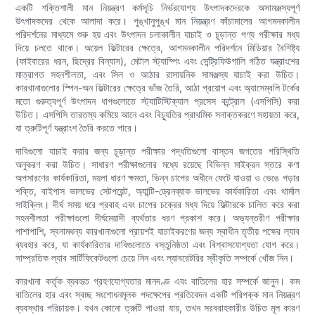
একটি শক্তিশালী মান নিয়ন্ত্রণ কর্মসূচি নির্ভরযোগ্য উৎপাদকদেরকে অসামঞ্জস্যপূর্ণ
উৎপাদকদের থেকে আলাদা করে। পুঙ্খানুপুঙ্খ মান নিয়ন্ত্রণ কাঁচামালের আগমনকালীন
পরিদর্শনের মাধ্যমে শুরু হয় এবং উৎপাদন চলাকালীন যাচাই ও চূড়ান্ত পণ্য পরীক্ষার মধ্য
দিয়ে চলতে থাকে। অয়েল ফিল্টারের ক্ষেত্রে, আগমনকালীন পরিদর্শনে মিডিয়ার বৈশিষ্ট্য
(ফাইবারের ধরন, ছিদ্রের বিন্যাস), মেটাল স্ট্যাম্পিং এবং সেন্ট্রিফিউগালি গঠিত যন্ত্রাংশের
মাত্রাগত সহনশীলতা, এবং সিল ও আঠার রাসায়নিক সামঞ্জস্য যাচাই করা উচিত।
কারখানাগুলোর স্পিন-অন ফিল্টারের ক্ষেত্রে ভাঁজ তৈরি, আঠা প্রয়োগ এবং অ্যাসেম্বলি টর্কের
মতো গুরুত্বপূর্ণ উৎপাদন ধাপগুলোতে স্ট্যাটিস্টিক্যাল প্রসেস কন্ট্রোল (এসপিসি) করা
উচিত। এসপিসি তারতম্য কমিয়ে আনে এবং বিচ্যুতির প্রাথমিক সনাক্তকরণে সহায়তা করে,
যা ত্রুটিপূর্ণ যন্ত্রাংশ তৈরি করতে পারে।
দাবিগুলো যাচাই করার জন্য চূড়ান্ত পরীক্ষার পদ্ধতিগুলো বাস্তব জগতের পরিস্থিতি
অনুকরণ করা উচিত। সাধারণ পরীক্ষাগুলোর মধ্যে রয়েছে বিভিন্ন মাইক্রন স্তরে কণা
অপসারণের কার্যকারিতা, ময়লা ধারণ ক্ষমতা, ভিন্ন চাপের অধীনে ফেটে যাওয়া ও ভেঙে পড়ার
শক্তি, বাইপাস ভালভের সেটপয়েন্ট, অ্যান্টি-ড্রেনব্যাক ভালভের কার্যকারিতা এবং থার্মাল
সাইক্লিং। দীর্ঘ সময় ধরে প্রবাহ এবং চাপের চক্রের মধ্য দিয়ে ফিল্টারকে চালিত করে করা
সহনশীলতা পরীক্ষাগুলো দীর্ঘমেয়াদী ব্যর্থতার ধরণ প্রকাশ করে। অভ্যন্তরীণ পরীক্ষার
পাশাপাশি, স্বনামধন্য কারখানাগুলো প্রায়শই যাচাইকরণের জন্য স্বাধীন তৃতীয় পক্ষের ল্যাব
ব্যবহার করে, যা কার্যকারিতার দাবিগুলোতে বস্তুনিষ্ঠতা এবং বিশ্বাসযোগ্যতা যোগ করে।
সাম্প্রতিক ল্যাব সার্টিফিকেটগুলো চেয়ে নিন এবং ল্যাবরেটরির স্বীকৃতি সম্পর্কে খোঁজ নিন।
কারখানা কর্তৃক ব্যবহৃত গ্রহণযোগ্যতার মানদণ্ড এবং বাতিলের হার সম্পর্কে জানুন। কম
বাতিলের হার এবং স্বচ্ছ সংশোধনমূলক পদক্ষেপের প্রতিবেদন একটি পরিপক্ক মান নিয়ন্ত্রণ
ব্যবস্থার পরিচায়ক। যখন কোনো ত্রুটি পাওয়া যায়, তখন সরবরাহকারীর উচিত মূল কারণ