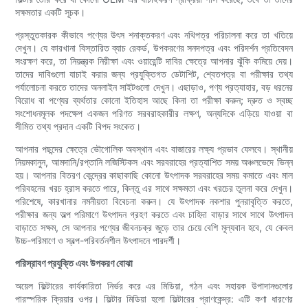
সক্ষমতার একটি সূচক।
প্রস্তুতকারক কীভাবে পণ্যের উৎস শনাক্তকরণ এবং নথিপত্র পরিচালনা করে তা খতিয়ে
দেখুন। যে কারখানা বিস্তারিত ব্যাচ রেকর্ড, উপকরণের সনদপত্র এবং পরিদর্শন প্রতিবেদন
সংরক্ষণ করে, তা নিয়ন্ত্রক নিরীক্ষা এবং ওয়ারেন্টি দাবির ক্ষেত্রে আপনার ঝুঁকি কমিয়ে দেয়।
তাদের দাবিগুলো যাচাই করার জন্য প্রযুক্তিগত ডেটাশিট, শ্বেতপত্র বা পরীক্ষার তথ্য
পর্যালোচনা করতে তাদের অনলাইন সাইটগুলো দেখুন। এছাড়াও, পণ্য প্রত্যাহার, বড় ধরনের
বিরোধ বা পণ্যের ব্যর্থতার কোনো ইতিহাস আছে কিনা তা পরীক্ষা করুন; দ্রুত ও স্বচ্ছ
সংশোধনমূলক পদক্ষেপ একজন পরিণত সরবরাহকারীর লক্ষণ, অন্যদিকে এড়িয়ে যাওয়া বা
সীমিত তথ্য প্রদান একটি বিপদ সংকেত।
আপনার পছন্দের ক্ষেত্রে ভৌগোলিক অবস্থান এবং বাজারের লক্ষ্য প্রভাব ফেলবে। স্থানীয়
নিয়মকানুন, আমদানি/রপ্তানি লজিস্টিকস এবং সরবরাহের প্রত্যাশিত সময় অঞ্চলভেদে ভিন্ন
হয়। আপনার বিতরণ কেন্দ্রের কাছাকাছি কোনো উৎপাদক সরবরাহের সময় কমাতে এবং মাল
পরিবহনের খরচ হ্রাস করতে পারে, কিন্তু এর সাথে সক্ষমতা এবং খরচের তুলনা করে দেখুন।
পরিশেষে, কারখানার নমনীয়তা বিবেচনা করুন। যে উৎপাদক নকশার পুনরাবৃত্তি করতে,
পরীক্ষার জন্য অল্প পরিমাণে উৎপাদন গ্রহণ করতে এবং চাহিদা বাড়ার সাথে সাথে উৎপাদন
বাড়াতে সক্ষম, সে আপনার পণ্যের জীবনচক্র জুড়ে তার চেয়ে বেশি মূল্যবান হবে, যে কেবল
উচ্চ-পরিমাণে ও স্বল্প-পরিবর্তনশীল উৎপাদনে পারদর্শী।
পরিস্রাবণ প্রযুক্তি এবং উপকরণ বোঝা
অয়েল ফিল্টারের কার্যকারিতা নির্ভর করে এর মিডিয়া, গঠন এবং সহায়ক উপাদানগুলোর
পারস্পরিক ক্রিয়ার ওপর। ফিল্টার মিডিয়া হলো ফিল্টারের প্রাণকেন্দ্র: এটি কণা ধারণের