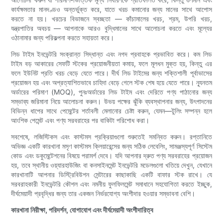
কার্যক্ষমতার মানদণ্ডও অন্তর্ভুক্ত করে, যাতে খরচ কমানোর জন্য মানের সাথে আপোস
করতে না হয়। খরচের বিভাজনে স্বচ্ছতা — কাঁচামালের খরচ, শ্রম, উপরি খরচ,
যন্ত্রপাতির অবচয় — আপনাকে আরও বুদ্ধিমানের সাথে আলোচনা করতে এবং মূল্যের
ওঠানামার জন্য পরিকল্পনা করতে সহায়তা করে।
লিড টাইম ইনভেন্টরি সংক্রান্ত সিদ্ধান্ত এবং নগদ প্রবাহকে প্রভাবিত করে। কম লিড
টাইম বড় আকারের সেফটি স্টকের প্রয়োজনীয়তা কমায়, ফলে মূলধন মুক্ত হয়, কিন্তু এর
ফলে ইউনিট প্রতি খরচ বেড়ে যেতে পারে। দীর্ঘ লিড টাইমের জন্য শক্তিশালী পূর্বাভাসের
প্রয়োজন হয় এবং অপ্রত্যাশিতভাবে চাহিদা বেড়ে গেলে স্টক শেষ হয়ে যেতে পারে। ন্যূনতম
অর্ডারের পরিমাণ (MOQ), পুনঃঅর্ডারের লিড টাইম এবং দেরিতে পণ্য পাঠানোর জন্য
সম্ভাব্য জরিমানা নিয়ে আলোচনা করুন। উভয় পক্ষের ঝুঁকি ব্যবস্থাপনার জন্য, উৎপাদনের
বিভিন্ন ধাপের সাথে পেমেন্টের শর্তাবলী মেলানোর চেষ্টা করুন, যেমন—টুলিং সম্পন্ন হলে
আংশিক পেমেন্ট এবং পণ্য সরবরাহের পর বাকিটা পরিশোধ করা।
সবশেষে, লজিস্টিকস এবং কাস্টমস প্রক্রিয়াগুলো শুরুতেই সমন্বিত করুন। রপ্তানিতে
অভিজ্ঞ একটি কারখানা মসৃণ কাস্টমস ক্লিয়ারেন্সের জন্য সঠিক লেবেলিং, সামঞ্জস্যপূর্ণ সিস্টেম
কোড এবং ডকুমেন্টেশনের বিষয়ে পরামর্শ দেবে। যদি আপনার দ্রুত পণ্য সরবরাহের প্রয়োজন
হয়, তবে স্থানীয় ওয়্যারহাউজিং বা কনসাইনমেন্ট ইনভেন্টরি মডেলগুলো খতিয়ে দেখুন, যেখানে
কারখানাটি আপনার ডিস্ট্রিবিউশন সেন্টারের কাছাকাছি একটি বাফার স্টক রাখে। যে
সরবরাহকারী ইনভেন্টরি কৌশল এবং নমনীয় ফুলফিলমেন্ট সমাধানে সহযোগিতা করতে ইচ্ছুক,
দীর্ঘমেয়াদী প্রবৃদ্ধির জন্য তার একজন নির্ভরযোগ্য অংশীদার হওয়ার সম্ভাবনা বেশি।
কারখানা নিরীক্ষা, পরিদর্শন, যোগাযোগ এবং দীর্ঘমেয়াদী অংশীদারিত্ব