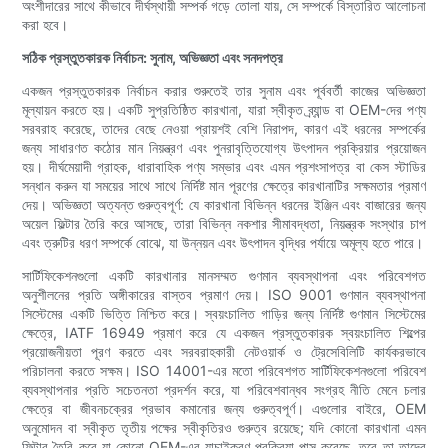
অংশীদারের সাথে কীভাবে দীর্ঘস্থায়ী সম্পর্ক গড়ে তোলা যায়, সে সম্পর্কে বিস্তারিত আলোচনা
করা হবে।
সঠিক প্রস্তুতকারক নির্বাচন: সুনাম, অভিজ্ঞতা এবং সনদপত্র
একজন প্রস্তুতকারক নির্বাচন করার শুরুতেই তার সুনাম এবং পূর্ববর্তী কাজের অভিজ্ঞতা
মূল্যায়ন করতে হয়। একটি সুপ্রতিষ্ঠিত কারখানা, যারা স্বীকৃত ব্র্যান্ড বা OEM-দের পণ্য
সরবরাহ করেছে, তাদের বেছে নেওয়া প্রায়শই বেশি নিরাপদ, কারণ এই ধরনের সম্পর্কের
জন্য সাধারণত কঠোর মান নিয়ন্ত্রণ এবং পুনরাবৃত্তিযোগ্য উৎপাদন প্রক্রিয়ার প্রয়োজন
হয়। দীর্ঘমেয়াদী গ্রাহক, ধারাবাহিক পণ্য সম্ভার এবং এমন প্রশংসাপত্র বা কেস স্টাডির
সন্ধান করুন যা সময়ের সাথে সাথে নির্দিষ্ট মান পূরণের ক্ষেত্রে কারখানাটির সক্ষমতার প্রমাণ
দেয়। অভিজ্ঞতা অত্যন্ত গুরুত্বপূর্ণ: যে কারখানা বিভিন্ন ধরনের ইঞ্জিন এবং বাজারের জন্য
অয়েল ফিল্টার তৈরি করে আসছে, তারা বিভিন্ন নকশার সীমাবদ্ধতা, নিয়ন্ত্রক সংস্থার চাপ
এবং ত্রুটির ধরণ সম্পর্কে বোঝে, যা উন্নয়ন এবং উৎপাদন বৃদ্ধির পর্যায়ে অমূল্য হতে পারে।
সার্টিফিকেশনগুলো একটি কারখানার মানসম্মত গুণমান ব্যবস্থাপনা এবং পরিবেশগত
অনুশীলনের প্রতি অঙ্গীকারের বাস্তব প্রমাণ দেয়। ISO 9001 গুণমান ব্যবস্থাপনা
সিস্টেমের একটি ভিত্তি নিশ্চিত করে। স্বয়ংচালিত গাড়ির জন্য নির্দিষ্ট গুণমান সিস্টেমের
ক্ষেত্রে, IATF 16949 প্রমাণ করে যে একজন প্রস্তুতকারক স্বয়ংচালিত শিল্পের
প্রয়োজনীয়তা পূরণ করতে এবং সরবরাহকারী নেটওয়ার্ক ও ট্রেসেবিলিটি কার্যকরভাবে
পরিচালনা করতে সক্ষম। ISO 14001-এর মতো পরিবেশগত সার্টিফিকেশনগুলো পরিবেশ
ব্যবস্থাপনার প্রতি সচেতনতা প্রদর্শন করে, যা পরিবেশবান্ধব সংগ্রহ নীতি মেনে চলার
ক্ষেত্রে বা জীবনচক্রের প্রভাব কমানোর জন্য গুরুত্বপূর্ণ। এগুলোর বাইরে, OEM
অনুমোদন বা স্বীকৃত তৃতীয় পক্ষের স্বীকৃতিরও গুরুত্ব রয়েছে; যদি কোনো কারখানা এমন
ফিল্টার তৈরি করে যা কোনো OEM-এর যাচাইকরণ প্রক্রিয়া পাস করেছে, তবে তা তাদের