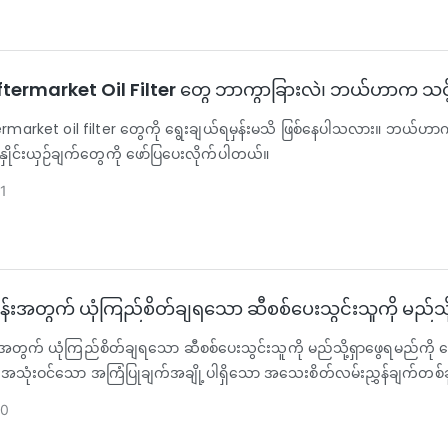
Aftermarket Oil Filter တွေ ဘာကွာခြားလဲ၊ ဘယ်ဟာက သင
ermarket oil filter တွေကို ရွေးချယ်ရမှန်းမသိ ဖြစ်နေပါသလား။ ဘယ်ဟာကို 
ိုင်းယှဉ်ချက်တွေကို ဖော်ပြပေးလိုက်ပါတယ်။
1
ငန်းအတွက် ယုံကြည်စိတ်ချရသော ဆီစစ်ပေးသွင်းသူကို မည်သို
းအတွက် ယုံကြည်စိတ်ချရသော ဆီစစ်ပေးသွင်းသူကို မည်သို့ရှာဖွေရမည်ကို တ
အသုံးဝင်သော အကြံပြုချက်အချို့ပါရှိသော အသေးစိတ်လမ်းညွှန်ချက်တစ
20