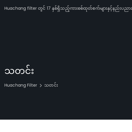
Huachang filter တွင် 17 နှစ်ရှိသည့်ကားစစ်ထုတ်စက်များနှင့်နည်းပညာဆ
သတင်း
Huachang Filter
သတင်း