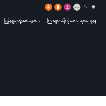
ကြှနျုပျတို့အကွောငျး
ကြှနျုပျတို့ကိုဆကျသှယျရနျ