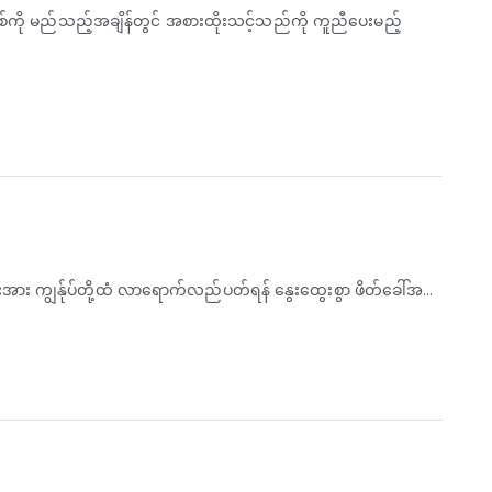
ို မည်သည့်အချိန်တွင် အစားထိုးသင့်သည်ကို ကူညီပေးမည့်
အား ကျွန်ုပ်တို့ထံ လာရောက်လည်ပတ်ရန် နွေးထွေးစွာ ဖိတ်ခေါ်အပ်