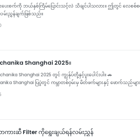
းစက်ကို ဘယ်နှစ်ကြိမ်ပြောင်းသင့်လဲ သိချင်ပါသလား။ ဤတွင် လေစစ်စစ်က
်းညွှန်ချက်ဖြစ်သည်။
0
hanika Shanghai 2025။
anika Shanghai 2025 တွင် ကျွန်ုပ်တို့နှင့်ပူးပေါင်းပါ။ 🚗
ka Shanghai ပြပွဲတွင် ကမ္ဘာတစ်ဝှမ်းမှ မိတ်ဖက်များနှင့် ဖောက်သည်များ
5
ာကားဆီ Filter ကိုရွေးချယ်ရန်လမ်းညွှန်