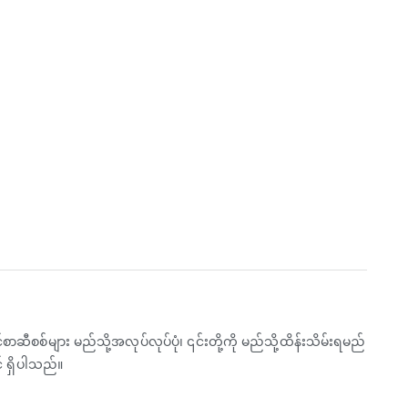
ီစစ်များ မည်သို့အလုပ်လုပ်ပုံ၊ ၎င်းတို့ကို မည်သို့ထိန်းသိမ်းရမည်
 ရှိပါသည်။