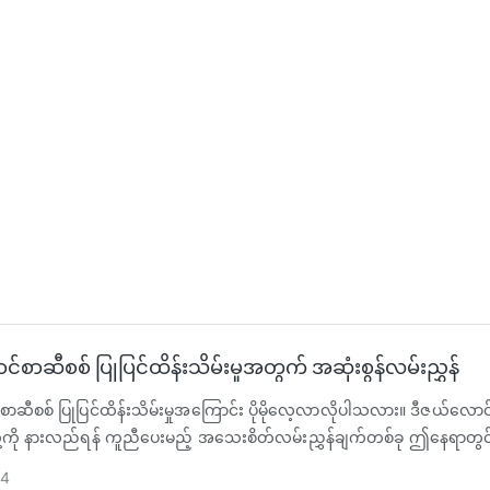
်စာဆီစစ် ပြုပြင်ထိန်းသိမ်းမှုအတွက် အဆုံးစွန်လမ်းညွှန်
ာဆီစစ် ပြုပြင်ထိန်းသိမ်းမှုအကြောင်း ပိုမိုလေ့လာလိုပါသလား။ ဒီဇယ်လောင်စာဆ
ု့ကို နားလည်ရန် ကူညီပေးမည့် အသေးစိတ်လမ်းညွှန်ချက်တစ်ခု ဤနေရာတွင်
24