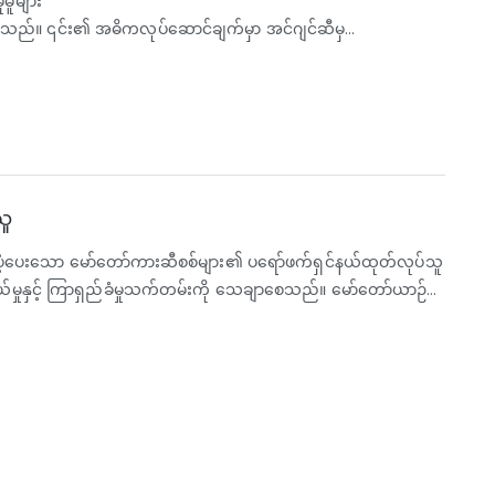
မူများ
သည်။ ၎င်း၏ အဓိကလုပ်ဆောင်ချက်မှာ အင်ဂျင်ဆီမှ
ားကို ဖယ်ရှားပေးပြီး ဆီလည်ပတ်မှု သန့်ရှင်းစေရန်နှင့် အင်ဂျင်
ိုက်မှုကြောင့် ဖြစ်ပေါ်လာသော အမှုန်အမွှားများကို
 အစိတ်အပိုင်းများ ဟောင်းနွမ်းခြင်းကို အရှိန်မြှင့်စေပြီး
အရည်အသွေးမြင့် ဆီစစ်သည် မတူညီသော မောင်းနှင်မှုအခြေအနေများ
်ထုတ်မှုစွမ်းဆောင်ရည်ကို ပေးစွမ်းသည်။
သူ
က်ပံ့ပေးသော မော်တော်ကားဆီစစ်များ၏ ပရော်ဖက်ရှင်နယ်ထုတ်လုပ်သူ
်မှုနှင့် ကြာရှည်ခံမှုသက်တမ်းကို သေချာစေသည်။ မော်တော်ယာဉ်
 ကမ္ဘာလုံးဆိုင်ရာတင်ပို့မှုကို ကျွန်ုပ်တို့ ပံ့ပိုးပေးပါသည်။