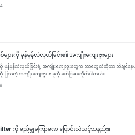
4
ျားကို မှန်မှန်လဲလှယ်ခြင်း၏ အကျိုးကျေးဇူးများ
 မှန်မှန်လဲလှယ်ခြင်းရဲ့ အကျိုးကျေးဇူးတွေက ဘာတွေလဲဆိုတာ သိချင်နေပါ
ု ပြသတဲ့ အကျိုးကျေးဇူး ၈ ခုကို ဖော်ပြပေးလိုက်ပါတယ်။
8
Filter ကို မည်မျှမကြာခဏ ပြောင်းလဲသင့်သနည်း။