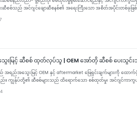
ီစစ်နည်းပညာ- ဖွဲ့စည်းပုံ၊ စစ်ထုတ်မှုစွမ်းဆောင်ရည်နှင့် အင်ဂျင်ကာကွယ်မှု
းဆီစစ်သည် အင်ဂျင်ချောဆီစနစ်၏ အရေးကြီးသော အစိတ်အပိုင်းတစ်ခုဖြစ်
ား၊ သတ္တုအမှုန်အမွှားများ၊ ကာဗွန်အနည်အနှစ်များနှင့် အခြားအညစ်အကြေးမျ
7
 ယိုယွင်းပျက်စီးမှုကို လျှော့ချပေးရန်ဖြစ်သည်။
ေစဉ်အတွင်း အင်ဂျင်ဝိုင်သည် ရွေ့လျားနေသော အစိတ်အပိုင်းများကြား ပွတ်တ
ဆောင်းနေပါသည်။ ထိရောက်သော စစ်ထုတ်မှုမရှိပါက ဤညစ်ညမ်းပစ္စည်းများသည်
်းဆောင်ရည်ကို လျော့ကျစေပြီး ဝန်ဆောင်မှုသက်တမ်းကို တိုစေနိုင်သည်။ 
ည်ငြိမ်သော ဆီစီးဆင်းမှုကို ထိန်းသိမ်းပေးနေစဉ် ယုံကြည်စိတ်ချရသော စစ
းမြင့် ဆီစစ် ထုတ်လုပ်သူ | OEM အော်တို ဆီစစ် ပေးသွင်း
့သည် အရည်အသွေးမြင့် OEM နှင့် aftermarket ဖြေရှင်းချက်များကို ထော
်။ ကျွန်ုပ်တို့၏ ဆီစစ်များသည် ထိရောက်သော စစ်ထုတ်မှု၊ အင်ဂျင်ကာကွယ
မျိုးအတွက် သင့်လျော်ပြီး အမြောက်အမြားမှာယူမှုများ၊ စိတ်ကြိုက်ပြင်ဆင်မှုနှင့်
24