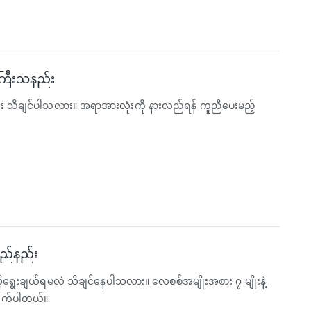
ကြီးသနည်း
်း သိချင်ပါသလား။ အရာအားလုံးကို နားလည်ရန် ကူညီပေးမည့်
မည်နည်း
ရွေးချယ်ရမလဲ သိချင်နေပါသလား။ လေစစ်အမျိုးအစား ၇ မျိုးနဲ့
ိုက်ပါတယ်။