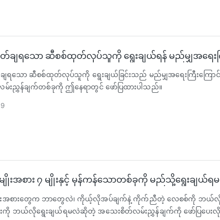
ိတ်ချရသော ဆီစစ်ထုတ်လုပ်သူကို ရွေးချယ်ရန် မည်မျှအရေး
်ချရသော ဆီစစ်ထုတ်လုပ်သူကို ရွေးချယ်ခြင်းသည် မည်မျှအရေးကြီးကြောင
်းညွှန်ချက်တစ်ခုကို ဤနေရာတွင် ဖော်ပြထားပါသည်။
09
ုးအစား ၇ မျိုးနှင့် မှန်ကန်သောတစ်ခုကို မည်သို့ရွေးချယ်ရ
းအစားတွေက ဘာတွေလဲ၊ ကိုယ့်လိုအပ်ချက်နဲ့ ကိုက်ညီတဲ့ လေစစ်ကို ဘယ်လို
းကို ဘယ်လိုရွေးချယ်ရမလဲဆိုတဲ့ အသေးစိတ်လမ်းညွှန်ချက်ကို ဖော်ပြပေးလ