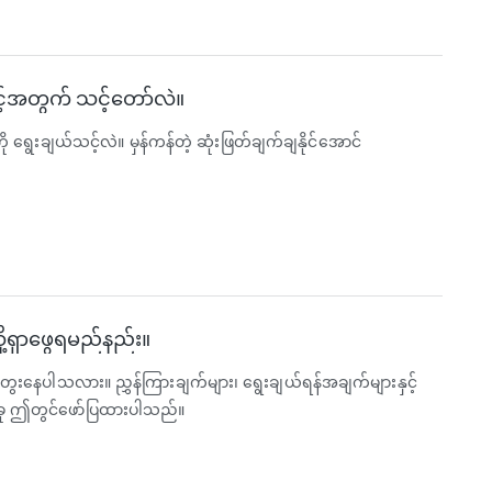
့်အတွက် သင့်တော်လဲ။
ရွေးချယ်သင့်လဲ။ မှန်ကန်တဲ့ ဆုံးဖြတ်ချက်ချနိုင်အောင်
့ရှာဖွေရမည်နည်း။
ွေးနေပါသလား။ ညွှန်ကြားချက်များ၊ ရွေးချယ်ရန်အချက်များနှင့်
်ခု ဤတွင်ဖော်ပြထားပါသည်။