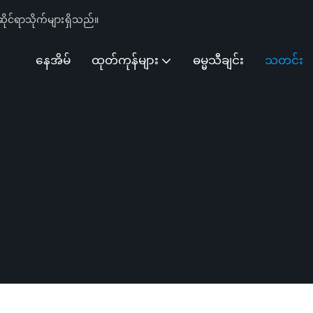
ိုင်ရာသိုက်များရှိသည်။
နေအိမ်
ထုတ်ကုန်များ
ဓမ္မသီချင်း
သတင်း