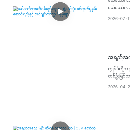
မော်တော်ကားဆ
မော်တော်ကာ
အညစ်အကြေးမျ
2026
07
1
အတွင်းပိုင်း
ယာဉ်လည်ပတ်န
အဆက်မပြတ်စု
အင်ဂျင်စွမ
အောက်တွင် တ
အရည်အသွေ
ကျွန်ုပ်တို
တစ်ဦးဖြစ်သည
မော်ဒယ်အမျိုး
2026
04