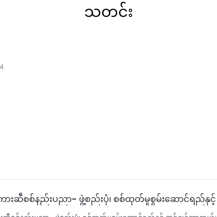
သတင်း
4
ားဆီစစ်နည်းပညာ- ဖွဲ့စည်းပုံ၊ စစ်ထုတ်မှုစွမ်းဆောင်ရည်နှင့