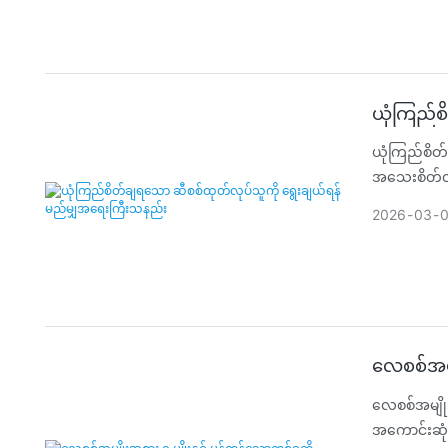
ယုံကြည်စ
ယုံကြည်စိတ
အသေးစိတ်လမ
2026
03
လေစစ်အမျိ
လေစစ်အမျို
အကောင်းဆုံ