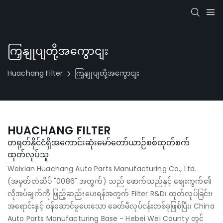
ကြှနျုပျတို့အကွောငျး
Huachang Filter
ကြှနျုပျတို့အကွောငျး
HUACHANG FILTER
တရုတ်နိုင်ငံရှိအကောင်းဆုံးမော်တော်ယာဉ်စစ်ထုတ်စက်
ထုတ်လုပ်သူ
Weixian Huachang Auto Parts Manufacturing Co., Ltd.
(အမှတ်တံဆိပ် "0086" အတွက်) သည် ဖောက်သည်နှင့် စျေးကွက်၏
လိုအပ်ချက်ကို ဖြည့်ဆည်းပေးရန်အတွက် Filter R&D၊ ထုတ်လုပ်ခြင်း၊
အရောင်းနှင့် ဝန်ဆောင်မှုပေးသော ခေတ်မီလုပ်ငန်းတစ်ခုဖြစ်ပြီး၊ China
Auto Parts Manufacturing Base - Hebei Wei County တွင်