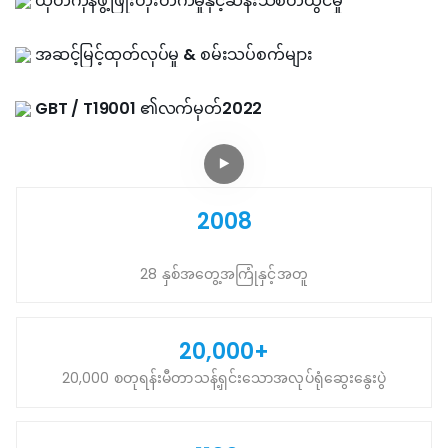
ထုတ်ကုန်ဖွံ့ဖြိုးတိုးတက်မှုနှင့်ဆန်းသစ်တီထွင်မှု
အဆင့်မြင့်ထုတ်လုပ်မှု & စမ်းသပ်စက်များ
GBT / T19001 ၏လက်မှတ်2022
2008
28 နှစ်အတွေ့အကြုံနှင့်အတူ
20,000+
20,000 စတုရန်းမီတာသန့်ရှင်းသောအလုပ်ရုံဆွေးနွေးပွဲ