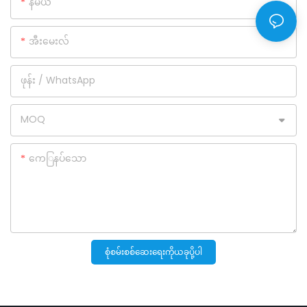
နံမယ်
အီးမေးလ်
ဖုန်း / WhatsApp
MOQ
ကေြနပ်သော
စုံစမ်းစစ်ဆေးရေးကိုယခုပို့ပါ