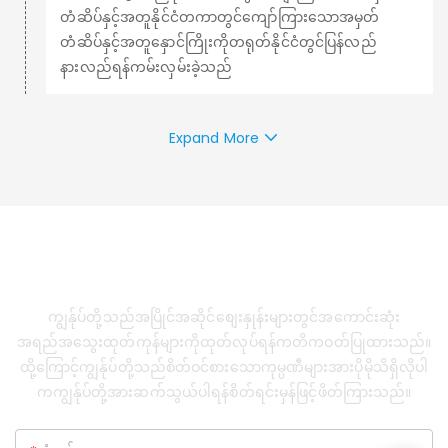
တံဆိပ်နှင့်အတူနိုင်ငံတကာတွင်ကျော်ကြားသောအမှတ်
တံဆိပ်နှင့်အတူနှောင်ကြိုးကိုတရုတ်နိုင်ငံတွင်ပြန်လည်
နားလည်ရန်ကမ်းလှမ်းခဲ့သည်
Expand More
LEAVE A MESSAGE
ကျွန်ုပ်တို့သည်အပြိုင်အဆိုင်စျေးနှုန်းများတွင်အကောင်းဆုံး
အရည်အသွေးထုတ်ကုန်များကိုထုတ်လုပ်ရန်ကတိကဝတ်ပြုထားသည်။
ထို့ကြောင့်ကျွန်ုပ်တို့သည်စိတ်ဝင်စားသောကုမ္ပဏီများအားပိုမိုသိရှိလိုပါ
ကကျွန်ုပ်တို့အားဆက်သွယ်ပါရန်စိတ်ရင်းမှန်ဖြင့်ဖိတ်ကြားသည်။