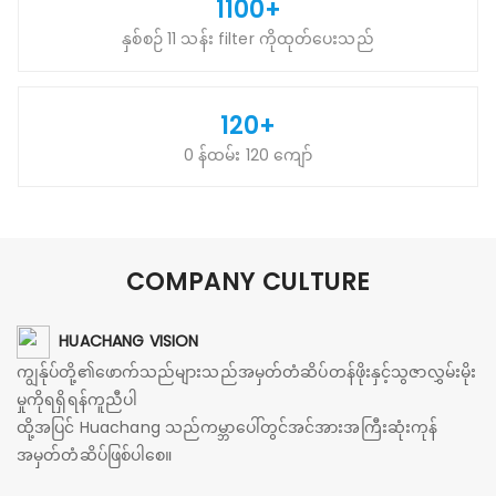
1100+
နှစ်စဉ် 11 သန်း filter ကိုထုတ်ပေးသည်
120+
0 န်ထမ်း 120 ကျော်
COMPANY CULTURE
HUACHANG VISION
ကျွန်ုပ်တို့၏ဖောက်သည်များသည်အမှတ်တံဆိပ်တန်ဖိုးနှင့်သွဇာလွှမ်းမိုး
မှုကိုရရှိရန်ကူညီပါ
ထို့အပြင် Huachang သည်ကမ္ဘာပေါ်တွင်အင်အားအကြီးဆုံးကုန်
အမှတ်တံဆိပ်ဖြစ်ပါစေ။