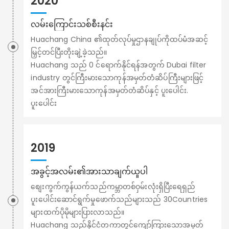
2020
လမ်းကြောင်းသစ်စီးနင်း
Huachang China ၏ထုတ်လုပ်မှုဌာနချုပ်ကိုထပ်မံအဆင့်
မြှင့်တင်ပြီးတိုးချဲ့ခဲ့သည်။
Huachang သည် 0 င်ရောက်နိုင်ရန်အတွက် Dubai filter
industry တွင်ကြီးမားသောကုန်အမှတ်တံဆိပ်ကြီးများဖြင့်
အင်အားကြီးမားသောကုန်အမှတ်တံဆိပ်နှင့် ပူးပေါင်း.
ပူးပေါင်း
2019
အခွင့်အလမ်း၏အားသာချက်ယူပါ
စျေးကွက်ကွန်ယက်သည်ကမ္ဘာတစ်ဝှမ်းလုံးရှိပြီးရေရှည်
ပူးပေါင်းဆောင်ရွက်မှုဖောက်သည်များသည် 30Countries
များထက်ပိုမိုများပြားလာသည်။
Huachang သည်နိုင်ငံတကာတွင်ကျော်ကြားသောအမှတ်