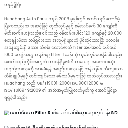
တည်ရှိပြီး၊
Huachang Auto Parts သည် 2008 ခုနှစ်တွင် စတင်တည်ထောင်ခဲ့
ပြီးကတည်းက အဆင့်မြင့် ထုတ်လုပ်မှုနှင့် စမ်းသပ်စက် 30 ကျော်ကို
မိတ်ဆက်ပေးခဲ့သည်။ ၎င်းသည် ဝန်ထမ်းပေါင်း 120 ကျော်နှင့် 20,000
စတုရန်းမီတာ သန့်ရှင်းသော အလုပ်ရုံများကို ပိုင်ဆိုင်ထားပြီး လေစစ်၊
အခန်းတွင်းရှိ ဇကာ၊ ဆီစစ်၊ လောင်စာဆီ filter အပါအဝင် မော်ဒယ်
1000 ကျော်အတွက် နှစ်စဉ် filter 11 သန်းကို ထုတ်လုပ်ပေးနိုင်ပါသည်။
ဖောက်သည်တိုင်းအတွက် တာဝန်ရှိမှု၏ နိယာမအရ၊ အကောင်းဆုံး
အရည်အသွေးကို အာမခံရန် အရည်အသွေးမြင့် ကုန်ကြမ်း၊ တိကျသော
ထိန်းချုပ်မှုနှင့် တင်းကျပ်သော စမ်းသပ်မှုများဖြင့် ထုတ်လုပ်ထားသည်။
Huachang သည် GB/T19001-2008၊ ISO9001:2008 &
ISO/TS16949:2009 ၏ အသိအမှတ်ပြုလက်မှတ်ကို အောင်မြင်စွာ
ရရှိခဲ့ပါသည်။
ခေတ်မီသော Filter R ၏ခေတ်သစ်စီးပွားရေးလုပ်ငန်း&D