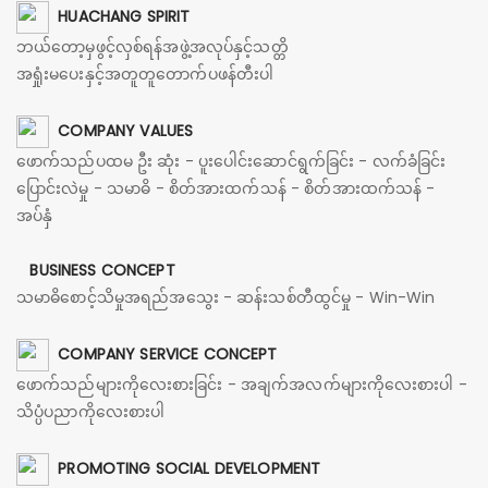
HUACHANG SPIRIT
ဘယ်တော့မှဖွင့်လှစ်ရန်အဖွဲ့အလုပ်နှင့်သတ္တိ
အရှုံးမပေးနှင့်အတူတူတောက်ပဖန်တီးပါ
COMPANY VALUES
ဖောက်သည်ပထမ ဦး ဆုံး - ပူးပေါင်းဆောင်ရွက်ခြင်း - လက်ခံခြင်း
ပြောင်းလဲမှု - သမာဓိ - စိတ်အားထက်သန် - စိတ်အားထက်သန် -
အပ်နှံ
BUSINESS CONCEPT
သမာဓိစောင့်သိမှုအရည်အသွေး - ဆန်းသစ်တီထွင်မှု - Win-Win
COMPANY SERVICE CONCEPT
ဖောက်သည်များကိုလေးစားခြင်း - အချက်အလက်များကိုလေးစားပါ -
သိပ္ပံပညာကိုလေးစားပါ
PROMOTING SOCIAL DEVELOPMENT