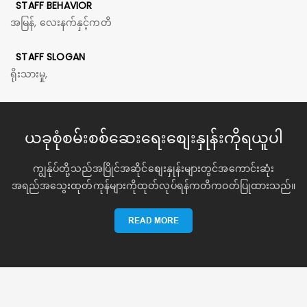
STAFF BEHAVIOR
အမြန်, လေးနက်နှင့်ကတိ
STAFF SLOGAN
ရိုးသားမှု,
ယခုစုံစမ်းစစ်ဆေးရေးစျေးနှုန်းကိုရယူပါ
ကျွန်ုပ်တို့သည်အပြိုင်အဆိုင်စျေးနှုန်းများတွင်အကောင်းဆုံး
အရည်အသွေးထုတ်ကုန်များကိုထုတ်လုပ်ရန်ကတိကဝတ်ပြုထားသည်။
READ MORE