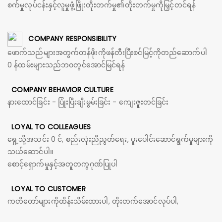
စက်မှုလုပ်ငန်းနှင့်လူမှုဖွံ့ဖြိုးတိုးတက်မှု၏တိုးတက်မှုကိုမြှင့်တင်ရန်
COMPANY RESPONSIBILITY
ဖောက်သည်များအတွက်တန်ဖိုးကိုဖန်တီးပြီးစင်မြင့်ကိုတည်ဆောက်ပါ
0 န်ထမ်းများသည်ဘဝတွင်အောင်မြင်ရန်
COMPANY BEHAVIOR CULTURE
နားထောင်ခြင်း - ပြုံးပြီးချီးမွမ်းခြင်း - ကျေးဇူးတင်ခြင်း
LOYAL TO COLLEAGUES
ရှေ့သို့အသင်း 0 င်, စည်းလုံးညီညွတ်ရေး, ပူးပေါင်းဆောင်ရွက်မှုများကို
သယ်ဆောင်ပါ။
စောင့်ရှောက်မှုနှင့်အတူတကွဂုဏ်ပြုပါ
LOYAL TO CUSTOMER
ကတိတော်များကိုထိန်းသိမ်းထားပါ, တိုးတက်အောင်လုပ်ပါ,