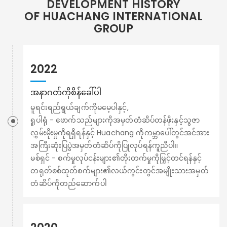
DEVELOPMENT HISTORY
OF HUACHANG INTERNATIONAL
GROUP
2022
အနာဂတ်ကိုစိန်ခေါ်ပါ
မူရင်းရည်ရွယ်ချက်ကိုမမေ့ပါနှင့်,
ရူပါရုံ - ဖောက်သည်များကိုအမှတ်တံဆိပ်တန်ဖိုးနှင့်သွဇာ
လွှမ်းမိုးမှုကိုရရှိရန်နှင့် Huachang ကိုကမ္ဘာပေါ်တွင်အင်အား
အကြီးဆုံးပြပွဲအမှတ်တံဆိပ်ကိုပြုလုပ်ရန်ကူညီပါ။
မစ်ရှင် - စက်မှုလုပ်ငန်းများ၏တိုးတက်မှုကိုမြှင့်တင်ရန်နှင့်
တရုတ်စစ်ထုတ်စက်များ၏လယ်ကွင်းတွင်အမျိုးသားအမှတ်
တံဆိပ်ကိုတည်ဆောက်ပါ