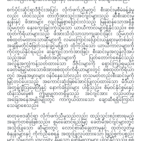
စက်ပိုင်းဆိုင်ရာဒီဇိုင်းအပြင်၊ လိုက်ဖက်ညီမှုတွင် စီးဆင်းမှုစီမံခန့်ခွဲမှု
လည်း ပါဝင်သည်။ တာဘိုအားသွင်းအင်ဂျင်များသည် ဆီစီးဆင်းမှု
နှုန်းနှင့် ဖိအားများ လျင်မြန်စွာပြောင်းလဲသည့် မြန်ဆန်သောအရှိန်
သို့မဟုတ် နှေးကွေးခြင်းကဲ့သို့သော ယာယီကာလများရှိနိုင်သည်။ စစ်
ထုတ်ကိရိယာများသည် ဖိအားသိသိသာသာကျဆင်းခြင်း သို့မဟုတ်
စစ်ထုတ်မထားသောဆီများကို လမ်းကြောင်းပြောင်းယန္တရားမှတစ်ဆင့်
အချိန်မတိုင်မီဖြတ်သန်းခွင့်မပြုဘဲ ထိုကဲ့သို့သော ယာယီကာလများကို
ကိုင်တွယ်နိုင်ရမည်။ ဆန့်ကျင်ဘက်အားဖြင့်၊ စီးဆင်းမှုအလွန်လိုအပ်
သည့်အခါ အစိတ်အပိုင်းများကို ပြတ်တောက်စေနိုင်သည့်
အလွန်အကျွံကန့်သတ်ထားသော ဒီဇိုင်းများကို ရှောင်ကြဉ်ရမည်။
ခေတ်မီမြင့်မားသောဖိအားစစ်ထုတ်ကိရိယာများတွင် စစ်ထုတ်ကိရိယာ
တွင် အမှုန်အမွှားများ ဝန်ပိနေသော်လည်း တသမတ်တည်းစီးဆင်းမှုကို
မြှင့်တင်ပေးသည့် အကောင်းဆုံးဖြစ်အောင်ပြုလုပ်ထားသော မီဒီယာ
အတွန့်ဂျီသြမေတြီနှင့် နောက်ခံပြားများ ပါရှိသည်။ စိမ့်ဝင်နိုင်စွမ်းနှင့်
ထိန်းသိမ်းမှု၏ ဤမျှမျှတတရှိမှုသည် အင်ဂျင်အား လည်ပတ်မှု
အခြေအနေအမျိုးမျိုးတွင် ကာကွယ်ထားသော ချောဆီရရှိကြောင်း
သေချာစေသည်။
ဓာတုဗေဒဆိုင်ရာ လိုက်ဖက်ညီမှုသည်လည်း ထည့်သွင်းစဉ်းစားရမည့်
အချက်တစ်ခုဖြစ်သည်။ စွမ်းဆောင်ရည်မြင့် ခေတ်မီအင်ဂျင်များတွင်
အသုံးပြုသော ဆီများတွင် လောင်စာဆီချွေတာမှုနှင့် ထုတ်လွှတ်မှု
စံနှုန်းများနှင့် ကိုက်ညီစေရန် အထူးပြုလုပ်ထားသော ဖြည့်စွက်ပစ္စည်း
များ သို့မဟုတ် viscosity နိမ့်သော ဖော်မြူလာများ ပါဝင်နိုင်သည်။ စစ်