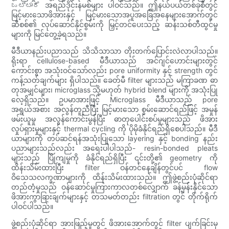
ಒಟ್ಟಾರೆ အရည်ဒိုင်းနမစ်များ ပါဝင်သည်။ ဤနယ်ပယ်တစ်ခုစီတွင်
မြင့်မားသောဖိအားနှင့် မြင့်မားသောအပူအခြေအနေများအောက်တွင်
ဆီစစ်၏ လုပ်ဆောင်နိုင်စွမ်းကို မြှင့်တင်ပေးသည့် ဆန်းသစ်တီထွင်မှု
များကို မြင်တွေ့ခဲ့ရသည်။
မီဒီယာနည်းပညာသည် သိသိသာသာ တိုးတက်ပြောင်းလဲလာပါသည်။
ရိုးရာ cellulose-based မီဒီယာသည် အင်ဂျင်ဟောင်းများတွင်
ကောင်းစွာ အသုံးဝင်သော်လည်း pore uniformity နှင့် strength တွင်
ကန့်သတ်ချက်များ ရှိပါသည်။ ခေတ်မီ filter များသည် မကြာခဏ ဓာ
တုအမျှင်များ၊ microglass သို့မဟုတ် hybrid blend များကို အသုံးပြု
လေ့ရှိသည်။ ဥပမာအားဖြင့် Microglass မီဒီယာသည် pore
အရွယ်အစား အလွန်တူညီပြီး မြင့်မားသော စွမ်းဆောင်ရည်ဖြင့် အမှုန်
ဖမ်းယူမှု အလွန်ကောင်းမွန်ပြီး ဓာတုပေါင်းစပ်မှုများသည် ဖိအား
လှုပ်ရှားမှုများနှင့် thermal cycling ကို ပိုမိုခံနိုင်ရည်ရှိစေပါသည်။ မီဒီ
ယာများကို တပ်ဆင်ရန်အသုံးပြုသော layering နှင့် bonding နည်း
ပညာများသည်လည်း အရေးပါပါသည်- resin-bonded pleats
များသည် ပြိုကျမှုကို ခံနိုင်ရည်ရှိပြီး ၎င်းတို့၏ geometry ကို
ထိန်းသိမ်းထားပြီး filter ဝန်တင်နေချိန်တွင်ပင် flow
ဝိသေသလက္ခဏာများကို ထိန်းသိမ်းထားသည်။ ဤဖွဲ့စည်းပုံဆိုင်ရာ
တည်တံ့မှုသည် ဝန်ဆောင်မှုကြားကာလတစ်လျှောက် ခန့်မှန်းနိုင်သော
ဖိအားကွာခြားချက်များနှင့် တသမတ်တည်း filtration တွင် တိုက်ရိုက်
ပါဝင်ပါသည်။
ဖွဲ့စည်းပုံဆိုင်ရာ အားဖြည့်မှုတွင် ဖိအားအောက်တွင် filter ပျက်ခြင်းမှ