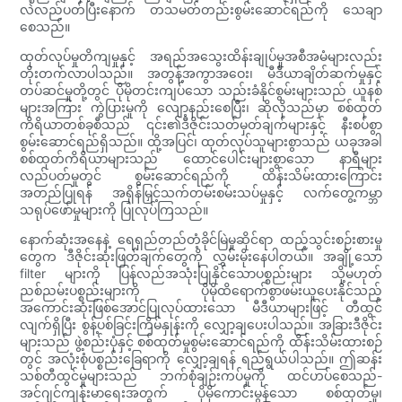
လဲလည်ပတ်ပြီးနောက် တသမတ်တည်းစွမ်းဆောင်ရည်ကို သေချာ
စေသည်။
ထုတ်လုပ်မှုတိကျမှုနှင့် အရည်အသွေးထိန်းချုပ်မှုအစီအမံများလည်း
တိုးတက်လာပါသည်။ အတွန့်အကွာအဝေး၊ မီဒီယာချိတ်ဆက်မှုနှင့်
တပ်ဆင်မှုတို့တွင် ပိုမိုတင်းကျပ်သော သည်းခံနိုင်စွမ်းများသည် ယူနစ်
များအကြား ကွဲပြားမှုကို လျော့နည်းစေပြီး၊ ဆိုလိုသည်မှာ စစ်ထုတ်
ကိရိယာတစ်ခုစီသည် ၎င်း၏ဒီဇိုင်းသတ်မှတ်ချက်များနှင့် နီးစပ်စွာ
စွမ်းဆောင်ရည်ရှိသည်။ ထို့အပြင်၊ ထုတ်လုပ်သူများစွာသည် ယခုအခါ
စစ်ထုတ်ကိရိယာများသည် ထောင်ပေါင်းများစွာသော နာရီများ
လည်ပတ်မှုတွင် စွမ်းဆောင်ရည်ကို ထိန်းသိမ်းထားကြောင်း
အတည်ပြုရန် အရှိန်မြှင့်သက်တမ်းစမ်းသပ်မှုနှင့် လက်တွေ့ကမ္ဘာ
သရုပ်ဖော်မှုများကို ပြုလုပ်ကြသည်။
နောက်ဆုံးအနေနဲ့ ရေရှည်တည်တံ့ခိုင်မြဲမှုဆိုင်ရာ ထည့်သွင်းစဉ်းစားမှု
တွေက ဒီဇိုင်းဆုံးဖြတ်ချက်တွေကို လွှမ်းမိုးနေပါတယ်။ အချို့သော
filter များကို ပြန်လည်အသုံးပြုနိုင်သောပစ္စည်းများ သို့မဟုတ်
ညစ်ညမ်းပစ္စည်းများကို ပိုမိုထိရောက်စွာဖမ်းယူပေးနိုင်သည့်
အကောင်းဆုံးဖြစ်အောင်ပြုလုပ်ထားသော မီဒီယာများဖြင့် တီထွင်
လျက်ရှိပြီး စွန့်ပစ်ခြင်းကြိမ်နှုန်းကို လျှော့ချပေးပါသည်။ အခြားဒီဇိုင်း
များသည် ဖွဲ့စည်းပုံနှင့် စစ်ထုတ်မှုစွမ်းဆောင်ရည်ကို ထိန်းသိမ်းထားစဉ်
တွင် အလုံးစုံပစ္စည်းခြေရာကို လျှော့ချရန် ရည်ရွယ်ပါသည်။ ဤဆန်း
သစ်တီထွင်မှုများသည် ဘက်စုံချဉ်းကပ်မှုကို ထင်ဟပ်စေသည်-
အင်ဂျင်ကျန်းမာရေးအတွက် ပိုမိုကောင်းမွန်သော စစ်ထုတ်မှု၊