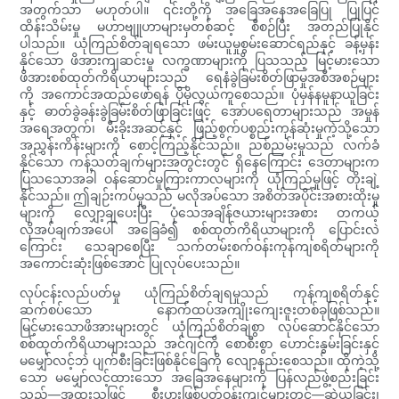
အတွက်သာ မဟုတ်ပါ။ ၎င်းတို့ကို အခြေအနေအခြေပြု ပြုပြင်
ထိန်းသိမ်းမှု မဟာဗျူဟာများမှတစ်ဆင့် စီစဉ်ပြီး အတည်ပြုနိုင်
ပါသည်။ ယုံကြည်စိတ်ချရသော ဖမ်းယူမှုစွမ်းဆောင်ရည်နှင့် ခန့်မှန်း
နိုင်သော ဖိအားကျဆင်းမှု လက္ခဏာများကို ပြသသည့် မြင့်မားသော
ဖိအားစစ်ထုတ်ကိရိယာများသည် ရေနံခွဲခြမ်းစိတ်ဖြာမှုအစီအစဉ်များ
ကို အကောင်အထည်ဖော်ရန် ပိုမိုလွယ်ကူစေသည်။ ပုံမှန်နမူနာယူခြင်း
နှင့် ဓာတ်ခွဲခန်းခွဲခြမ်းစိတ်ဖြာခြင်းဖြင့် အော်ပရေတာများသည် အမှုန်
အရေအတွက်၊ မီးခိုးအဆင့်နှင့် ဖြည့်စွက်ပစ္စည်းကုန်ဆုံးမှုကဲ့သို့သော
အညွှန်းကိန်းများကို စောင့်ကြည့်နိုင်သည်။ ညစ်ညမ်းမှုသည် လက်ခံ
နိုင်သော ကန့်သတ်ချက်များအတွင်းတွင် ရှိနေကြောင်း ဒေတာများက
ပြသသောအခါ ဝန်ဆောင်မှုကြားကာလများကို ယုံကြည်မှုဖြင့် တိုးချဲ့
နိုင်သည်။ ဤချဉ်းကပ်မှုသည် မလိုအပ်သော အစိတ်အပိုင်းအစားထိုးမှု
များကို လျှော့ချပေးပြီး ပုံသေအချိန်ဇယားများအစား တကယ့်
လိုအပ်ချက်အပေါ် အခြေခံ၍ စစ်ထုတ်ကိရိယာများကို ပြောင်းလဲ
ကြောင်း သေချာစေပြီး သက်တမ်းစက်ဝန်းကုန်ကျစရိတ်များကို
အကောင်းဆုံးဖြစ်အောင် ပြုလုပ်ပေးသည်။
လုပ်ငန်းလည်ပတ်မှု ယုံကြည်စိတ်ချရမှုသည် ကုန်ကျစရိတ်နှင့်
ဆက်စပ်သော နောက်ထပ်အကျိုးကျေးဇူးတစ်ခုဖြစ်သည်။
မြင့်မားသောဖိအားများတွင် ယုံကြည်စိတ်ချစွာ လုပ်ဆောင်နိုင်သော
စစ်ထုတ်ကိရိယာများသည် အင်ဂျင်ကို စောစီးစွာ ဟောင်းနွမ်းခြင်းနှင့်
မမျှော်လင့်ဘဲ ပျက်စီးခြင်းဖြစ်နိုင်ခြေကို လျော့နည်းစေသည်။ ထိုကဲ့သို့
သော မမျှော်လင့်ထားသော အခြေအနေများကို ပြန်လည်ဖွဲ့စည်းခြင်း
သည်—အထူးသဖြင့် စီးပွားဖြစ်ပတ်ဝန်းကျင်များတွင်—ဆွဲယူခြင်း၊