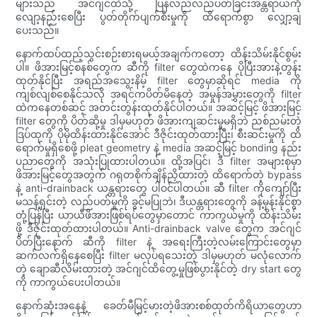
များသည် အင်ဂျင်ထဲသို့ ပြန်လည်လည်ပတ်ခြင်းအန္တရာယ်ကို
လျော့နည်းစေပြီး ပွတ်တိုက်ပျက်စီးမှုကို ထိရောက်စွာ လျှော့ချ
ပေးသည်။
နောက်ထပ်ထည့်သွင်းစဉ်းစားရမယ့်အချက်ကတော့ ထိန်းသိမ်းနိုင်စွမ်း
ပါ။ ဖိအားမြင့်စနစ်တွေက ဆီကို filter တွေထဲကနေ ပိုပြီးအားနဲ့တွန်း
ထုတ်နိုင်ပြီး အရည်အသွေးနိမ့် filter တွေမှာဆိုရင် media ကို
ကျစ်လျစ်စေနိုင်သလို အရင်ကပိတ်မိနေတဲ့ အမှုန်အမွှားတွေကို filter
ထဲကနေတစ်ဆင့် အတင်းတွန်းထုတ်နိုင်ပါတယ်။ အဆင့်မြင့် ဖိအားမြင့်
filter တွေကို ပိတ်ဆို့မှု ဒါမှမဟုတ် ဖိအားကျဆင်းမှုမရှိဘဲ ညစ်ညမ်းတဲ့
ဒြပ်ထုကို ပိုမိုထိန်းထားနိုင်အောင် ဒီဇိုင်းထုတ်ထားပြီး၊ စီးဆင်းမှုကို ထိ
ရောက်မှုရှိစေဖို့ pleat geometry နဲ့ media အဆင့်မြင့် bonding နည်း
ပညာတွေကို အသုံးပြုထားပါတယ်။ ထို့အပြင်၊ ဒီ filter အများစုမှာ
ဖိအားမြင့်တွေအတွက် ဂရုတစိုက်ချိန်ညှိထားတဲ့ ထိရောက်တဲ့ bypass
နဲ့ anti-drainback ယန္တရားတွေ ပါဝင်ပါတယ်။ ဆီ filter ကိုကျော်ပြီး
မသန့်ရှင်းတဲ့ လည်ပတ်မှုကို ခွင့်မပြုဘဲ၊ ဒီယန္တရားတွေကို ခန့်မှန်းနိုင်စွာ
တုံ့ပြန်ပြီး ယာယီဖိအားဖြစ်ရပ်တွေမှာတောင် ကာကွယ်မှုကို ထိန်းသိမ်း
ဖို့ ဒီဇိုင်းထုတ်ထားပါတယ်။ Anti-drainback valve တွေက အင်ဂျင်
ပိတ်ပြီးနောက် ဆီကို filter နဲ့ အရေးကြီးတဲ့လမ်းကြောင်းတွေမှာ
ဆက်လက်ရှိနေစေပြီး filter မလုပ်ရသေးတဲ့ ဒါမှမဟုတ် မလုံလောက်
တဲ့ ချောဆီလိမ်းထားတဲ့ အင်ဂျင်ထိတွေ့မှုဖြစ်ပွားနိုင်တဲ့ dry start တွေ
ကို ကာကွယ်ပေးပါတယ်။
နောက်ဆုံးအနေနဲ့ ခေတ်မီမြင့်မားတဲ့ဖိအားစစ်ထုတ်ကိရိယာတွေဟာ