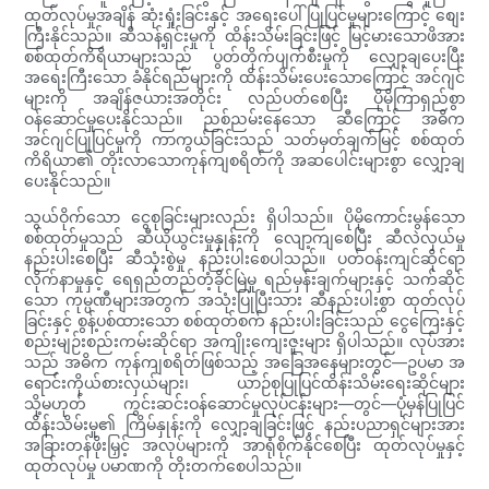
ထုတ်လုပ်မှုအချိန် ဆုံးရှုံးခြင်းနှင့် အရေးပေါ်ပြုပြင်မှုများကြောင့် စျေး
ကြီးနိုင်သည်။ ဆီသန့်ရှင်းမှုကို ထိန်းသိမ်းခြင်းဖြင့် မြင့်မားသောဖိအား
စစ်ထုတ်ကိရိယာများသည် ပွတ်တိုက်ပျက်စီးမှုကို လျှော့ချပေးပြီး
အရေးကြီးသော ခံနိုင်ရည်များကို ထိန်းသိမ်းပေးသောကြောင့် အင်ဂျင်
များကို အချိန်ဇယားအတိုင်း လည်ပတ်စေပြီး ပိုမိုကြာရှည်စွာ
ဝန်ဆောင်မှုပေးနိုင်သည်။ ညစ်ညမ်းနေသော ဆီကြောင့် အဓိက
အင်ဂျင်ပြုပြင်မှုကို ကာကွယ်ခြင်းသည် သတ်မှတ်ချက်မြင့် စစ်ထုတ်
ကိရိယာ၏ တိုးလာသောကုန်ကျစရိတ်ကို အဆပေါင်းများစွာ လျှော့ချ
ပေးနိုင်သည်။
သွယ်ဝိုက်သော ငွေစုခြင်းများလည်း ရှိပါသည်။ ပိုမိုကောင်းမွန်သော
စစ်ထုတ်မှုသည် ဆီယိုယွင်းမှုနှုန်းကို လျော့ကျစေပြီး ဆီလဲလှယ်မှု
နည်းပါးစေပြီး ဆီသုံးစွဲမှု နည်းပါးစေပါသည်။ ပတ်ဝန်းကျင်ဆိုင်ရာ
လိုက်နာမှုနှင့် ရေရှည်တည်တံ့ခိုင်မြဲမှု ရည်မှန်းချက်များနှင့် သက်ဆိုင်
သော ကုမ္ပဏီများအတွက် အသုံးပြုပြီးသား ဆီနည်းပါးစွာ ထုတ်လုပ်
ခြင်းနှင့် စွန့်ပစ်ထားသော စစ်ထုတ်စက် နည်းပါးခြင်းသည် ငွေကြေးနှင့်
စည်းမျဉ်းစည်းကမ်းဆိုင်ရာ အကျိုးကျေးဇူးများ ရှိပါသည်။ လုပ်အား
သည် အဓိက ကုန်ကျစရိတ်ဖြစ်သည့် အခြေအနေများတွင်—ဥပမာ အ
ရောင်းကိုယ်စားလှယ်များ၊ ယာဉ်စုပြုပြင်ထိန်းသိမ်းရေးဆိုင်များ
သို့မဟုတ် ကွင်းဆင်းဝန်ဆောင်မှုလုပ်ငန်းများ—တွင်—ပုံမှန်ပြုပြင်
ထိန်းသိမ်းမှု၏ ကြိမ်နှုန်းကို လျှော့ချခြင်းဖြင့် နည်းပညာရှင်များအား
အခြားတန်ဖိုးမြှင့် အလုပ်များကို အာရုံစိုက်နိုင်စေပြီး ထုတ်လုပ်မှုနှင့်
ထုတ်လုပ်မှု ပမာဏကို တိုးတက်စေပါသည်။