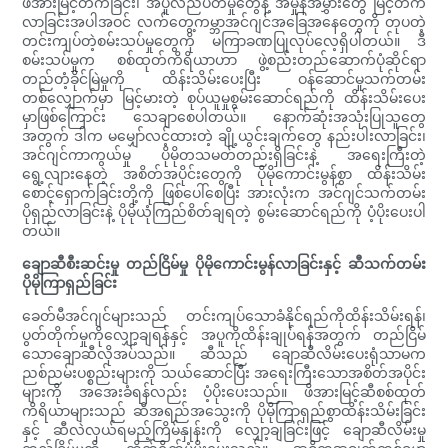
ဖိအားမြင့်တက်ခြင်း၊ အပူလည်ပတ်မှုတွေနဲ့ အမှုန်အမွှားတွေ မြင့်တက်
လာခြင်းအပါအဝင် လက်တွေ့ကမ္ဘာအင်ဂျင်အခြေအနေတွေကို တုပတဲ့
တင်းကျပ်တဲ့စမ်းသပ်မှုတွေကို မကြာခဏပြုလုပ်လေ့ရှိပါတယ်။ ဒီ
စမ်းသပ်မှုက စစ်ထုတ်ကိရိယာဟာ ဖွဲ့စည်းတည်ဆောက်ပုံဆိုင်ရာ
တည်တံ့ခိုင်မြဲမှုကို ထိန်းသိမ်းပေးပြီး ဝန်ဆောင်မှုသက်တမ်း
တစ်လျှောက်မှာ မြင့်မားတဲ့ စုပ်ယူမှုစွမ်းဆောင်ရည်ကို ထိန်းသိမ်းပေး
မှာဖြစ်ကြောင်း သေချာစေပါတယ်။ နောက်ဆုံးအသုံးပြုသူတွေ
အတွက် ဒါက မမျှော်လင့်ထားတဲ့ ချို့ယွင်းချက်တွေ နည်းပါးလာခြင်း၊
အင်ဂျင်ကာကွယ်မှု ပိုမိုတသမတ်တည်းရှိခြင်းနဲ့ အရေးကြီးတဲ့
ရွေ့လျားနေတဲ့ အစိတ်အပိုင်းတွေကို ပိုမိုကောင်းမွန်စွာ ထိန်းသိမ်း
စောင့်ရှောက်ခြင်းတို့ကို ဖြစ်ပေါ်စေပြီး အားလုံးက အင်ဂျင်သက်တမ်း
ပိုရှည်လာခြင်းနဲ့ ပိုမိုယုံကြည်စိတ်ချရတဲ့ စွမ်းဆောင်ရည်ကို ပံ့ပိုးပေးပါ
တယ်။
ချောဆီစီးဆင်းမှု တည်ငြိမ်မှု ပိုမိုကောင်းမွန်လာခြင်းနှင့် ဆီသက်တမ်း
ပိုမိုကြာရှည်ခြင်း
ခေတ်မီအင်ဂျင်များသည် တင်းကျပ်သောခံနိုင်ရည်ကိုထိန်းသိမ်းရန်၊
ပွတ်တိုက်မှုကိုလျှော့ချရန်နှင့် အပူကိုထိန်းချုပ်ရန်အတွက် တည်ငြိမ်
သောချောဆီလိုအပ်သည်။ ဆီသည် ချောဆီလိမ်းပေးရုံသာမက
ညစ်ညမ်းပစ္စည်းများကို သယ်ဆောင်ပြီး အရေးကြီးသောအစိတ်အပိုင်း
များကို အအေးခံရန်လည်း ပံ့ပိုးပေးသည်။ ဖိအားမြင့်ဆီစစ်ထုတ်
ကိရိယာများသည် ဆီအရည်အသွေးကို ပိုမိုကြာရှည်စွာထိန်းသိမ်းခြင်း
နှင့် ဆီလဲလှယ်ရမည့်ကြိမ်နှုန်းကို လျှော့ချခြင်းဖြင့် ချောဆီလိမ်းမှု