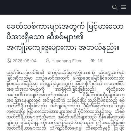
ခေတ်သစ်ကားများအတွက် မြင့်မားသော
ဖိအားရှိသော ဆီစစ်များ၏
အကျိုးကျေးဇူးများကား အဘယ်နည်း။
2026-05-04
Huachang Filter
16
ခေတ်မီယာဉ်တစ်စီး၏ စက်ပိုင်းဆိုင်ရာနှလုံးသားကို ထိတွေ့ဆက်ဆံ
ခြင်းဆိုသည်မှာ ယာဉ်မောင်းအတွက် မကြာခဏမမြင်နိုင်သော်လည်း
စွမ်းဆောင်ရည်နှင့် တာရှည်ခံမှုအတွက် အရေးကြီးသော အသေးစိတ်
အချက်အလက်များကို အာရုံစိုက်ခြင်းဖြစ်သည်။ ထိုသို့သော
အသေးစိတ်အချက်အလက်တစ်ခုမှာ ပိုမိုတောင်းဆိုမှုများသော
အခြေအနေများတွင် အင်ဂျင်ဆီကို သန့်ရှင်းပြီး တည်ငြိမ်စေသည့် စစ်
ထုတ်ကိရိယာဖြစ်သည်။ အင်ဂျင်များသည် ပိုမိုထိရောက်လာ၊ ကျစ်
လစ်လာပြီး မြင့်မားသောဖိအားများအပေါ် မှီခိုလာသည်နှင့်အမျှ ဆီစစ်
ထုတ်ကိရိယာများကဲ့သို့သော အစိတ်အပိုင်းများသည် စိန်ခေါ်မှုအသစ်
များကို ရင်ဆိုင်ရန် တိုးတက်ပြောင်းလဲလာခဲ့သည်။ ဤအဆင့်မြင့်စစ်
ထုတ်ကိရိယာများသည် ယုံကြည်စိတ်ချရမှု၊ ထိရောက်မှုနှင့် ပြုပြင်