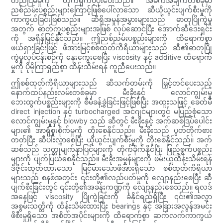
တည်ငြိမ်မှုကို တိုက်ရိုက်ပံ့ပိုးပေးသည်။ အဓိကအချက်တစ်ခုမှာ
ညစ်ညမ်းပစ္စည်းများကြောင့်ဖြစ်ပေါ်လာသော ဆီယိုယွင်းပျက်စီးမှုကို
ကာကွယ်ခြင်းဖြစ်သည်။ ဆီရှိအမှုန်အမွှားများသည် ဓာတုပြိုကွဲမှု
အတွက် ဓာတ်ကူပစ္စည်းများအဖြစ် လုပ်ဆောင်ပြီး အောက်ဆီဒေးရှင်း
ကို အရှိန်မြှင့်နိုင်သည်။ ဤညစ်ညမ်းပစ္စည်းများကို ထိရောက်စွာ
ဖယ်ရှားခြင်းဖြင့် ဖိအားမြင့်စစ်ထုတ်ကိရိယာများသည် ဆီ၏ဓာတုပြို
ကွဲမှုလုပ်ငန်းစဉ်ကို နှေးကွေးစေပြီး viscosity နှင့် additive ထိရောက်
မှုကို ပိုမိုကြာရှည်စွာ ထိန်းသိမ်းရန် ကူညီပေးသည်။
ဤစစ်ထုတ်ကိရိယာများသည် ဆီသက်တမ်းကို မြှင့်တင်ပေးသည့်
နောက်ထပ်နည်းလမ်းတစ်ခုမှာ မီးခိုးနှင့် လောင်ကျွမ်းမှု
ဘေးထွက်ပစ္စည်းများကို စီမံခန့်ခွဲခြင်းဖြင့်ဖြစ်ပြီး အထူးသဖြင့် ခေတ်မီ
direct injection နှင့် turbocharged အင်ဂျင်များတွင် မပြည့်စုံသော
လောင်ကျွမ်းမှုနှင့် blowby သည် ဆီတွင် မီးခိုးနှင့် အက်ဆစ်ဒြပ်ပေါင်း
များ၏ အာရုံစူးစိုက်မှုကို တိုးစေနိုင်သည်။ မီးခိုးသည် ပွတ်တိုက်စား
တတ်ပြီး ဆီပါးလွှာစေပြီး ယိုယွင်းပျက်စီးမှုကို တိုးစေနိုင်သည်။ အက်
ဆစ်သည် သတ္တုမျက်နှာပြင်များကို တိုက်ခိုက်နိုင်ပြီး ဖြည့်စွက်ပစ္စည်း
များကို ပျက်ပြယ်စေနိုင်သည်။ မီးခိုးအမှုန်များကို ဖမ်းယူထိန်းသိမ်းရန်
ဒီဇိုင်းထုတ်ထားသော မြင့်မားသောဖိအားရှိသော စစ်ထုတ်ကိရိယာ
များသည် စနစ်အတွင်း ၎င်းတို့၏လည်ပတ်မှုကို လျော့နည်းစေပြီး ဆီ
ပျက်စီးခြင်းတွင် ၎င်းတို့၏အခန်းကဏ္ဍကို လျော့နည်းစေသည်။ ရလဒ်
အနေဖြင့် viscosity ပြိုကွဲခြင်းကို ခံနိုင်ရည်ရှိပြီး ၎င်း၏အလွှာ
အစွမ်းသတ္တိကို ထိန်းသိမ်းထားပြီး bearings နှင့် အခြားအလွန်အမင်း
ဖိစီးမှုရှိသော အစိတ်အပိုင်းများကို ထိရောက်စွာ ဆက်လက်ကာကွယ်