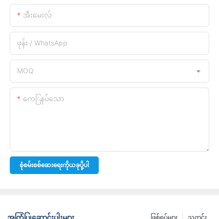
အီးမေးလ်
ဖုန်း / WhatsApp
MOQ
ကေြနပ်သော
စုံစမ်းစစ်ဆေးရေးကိုယခုပို့ပါ
အကြံပြုဆောင်းပါးများ
ဖြစ်ရပ်များ
သတင်း