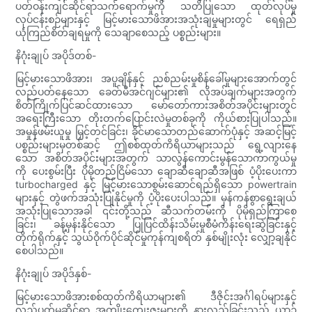
ပတ်ဝန်းကျင်ဆိုင်ရာသက်ရောက်မှုကို သတိပြုသော ထုတ်လုပ်မှု
လုပ်ငန်းစဉ်များနှင့် မြင့်မားသောဖိအားအသုံးချမှုများတွင် ရေရှည်
ယုံကြည်စိတ်ချရမှုကို သေချာစေသည့် ပစ္စည်းများ။
နိဂုံးချုပ် အပိုဒ်တစ်-
မြင့်မားသောဖိအား၊ အပူချိန်နှင့် ညစ်ညမ်းမှုစိန်ခေါ်မှုများအောက်တွင်
လည်ပတ်နေသော ခေတ်မီအင်ဂျင်များ၏ လိုအပ်ချက်များအတွက်
စိတ်ကြိုက်ပြင်ဆင်ထားသော မော်တော်ကားအစိတ်အပိုင်းများတွင်
အရေးကြီးသော တိုးတက်ပြောင်းလဲမှုတစ်ခုကို ကိုယ်စားပြုပါသည်။
အမှုန်ဖမ်းယူမှု မြှင့်တင်ခြင်း၊ ခိုင်မာသောတည်ဆောက်ပုံနှင့် အဆင့်မြင့်
ပစ္စည်းများမှတစ်ဆင့် ဤစစ်ထုတ်ကိရိယာများသည် ရွေ့လျားနေ
သော အစိတ်အပိုင်းများအတွက် သာလွန်ကောင်းမွန်သောကာကွယ်မှု
ကို ပေးစွမ်းပြီး ပိုမိုတည်ငြိမ်သော ချောဆီချောဆီအဖြစ် ပံ့ပိုးပေးကာ
turbocharged နှင့် မြင့်မားသောစွမ်းဆောင်ရည်ရှိသော powertrain
များနှင့် တွဲဖက်အသုံးပြုနိုင်မှုကို ပံ့ပိုးပေးပါသည်။ မှန်ကန်စွာရွေးချယ်
အသုံးပြုသောအခါ ၎င်းတို့သည် ဆီသက်တမ်းကို ပိုမိုရှည်ကြာစေ
ခြင်း၊ ခန့်မှန်းနိုင်သော ပြုပြင်ထိန်းသိမ်းမှုစီမံကိန်းရေးဆွဲခြင်းနှင့်
တိုက်ရိုက်နှင့် သွယ်ဝိုက်ပိုင်ဆိုင်မှုကုန်ကျစရိတ် နှစ်မျိုးလုံး လျှော့ချနိုင်
စေပါသည်။
နိဂုံးချုပ် အပိုဒ်နှစ်-
မြင့်မားသောဖိအားစစ်ထုတ်ကိရိယာများ၏ ဒီဇိုင်းအင်္ဂါရပ်များနှင့်
လည်ပတ်မှုဆိုင်ရာ အကျိုးကျေးဇူးများကို နားလည်ခြင်းသည် ယာဉ်