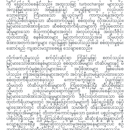
ကို ပြောင်းလဲစေနိုင်သည်။ အထူးသဖြင့် turbocharger များသည်
အလွန်မြင့်မားသော အမြန်နှုန်းနှင့် အပူချိန်များတွင် လည်ပတ်
သောကြောင့် ကြီးမားသော ချို့ယွင်းမှုကို ကာကွယ်ရန်အတွက်
ယုံကြည်စိတ်ချရသော ဆီထောက်ပံ့မှုနှင့် စစ်ထုတ်မှု လိုအပ်ပါသည်။
မြင့်မားသောဖိအားရှိသော ဆီစစ်ထုတ်ကိရိယာများကို ဤပိုမိုတောင်း
ဆိုမှုများသော ဗိသုကာပုံစံများအတွင်း အလုပ်လုပ်ရန် အထူးဒီဇိုင်း
ထုတ်ထားပြီး စနစ်ဖိအားများ မြင့်တက်လာသည့်အခါ သို့မဟုတ်
ဖိအားအတက်အကျများ လျင်မြန်စွာ ဖြစ်ပေါ်သည့်အခါ စစ်ထုတ်မှုစွမ်း
ဆောင်ရည် ကျဆင်းမသွားစေရန် သေချာစေသည်။
လိုက်ဖက်ညီမှုသည် စက်ပိုင်းဆိုင်ရာ ကြံ့ခိုင်မှုဖြင့် စတင်သည်။
မြင့်မားသောဖိအားစနစ်များသည် စစ်ထုတ်အိမ်များ၊ တံဆိပ်များနှင့် မီ
ဒီယာထောက်ပံ့မှုဖွဲ့စည်းပုံများအပေါ် အပိုဖိအားများ ဖြစ်ပေါ်စေ
ပါသည်။ ဤအခြေအနေများအတွက် အင်ဂျင်နီယာမပြုလုပ်ထားသော
စစ်ထုတ်ကိရိယာတစ်ခုသည် ကောက်ကွေးခြင်း၊ ပုံပျက်ခြင်း
သို့မဟုတ် တံဆိပ်ပျက်စီးမှုများကို ကြုံတွေ့ရနိုင်ပြီး ဆီယိုစိမ့်ခြင်း
သို့မဟုတ် ညစ်ညမ်းမှုဝင်ရောက်ခြင်းကို ဖြစ်ပေါ်စေနိုင်သည်။
မြင့်မားသောဖိအားအသုံးချမှုများအတွက် ဒီဇိုင်းထုတ်ထားသော စစ်
ထုတ်ကိရိယာများတွင် အပူချိန်ပြောင်းလဲမှုများကို ခံနိုင်ရည်ရှိပြီး ဝန်ပို
များအောက်တွင် တံဆိပ်ခတ်ခြင်း၏ သမာဓိကို ထိန်းသိမ်းပေးသည့်
အားဖြည့်အိမ်များနှင့် တိုးတက်ကောင်းမွန်သော gasket ပစ္စည်းများကို
ပါရှိလေ့ရှိသည်။ ဤယုံကြည်စိတ်ချရမှုသည် ဆီဆုံးရှုံးမှုအန္တရာယ်ကို
လျော့နည်းစေပြီး အမြင့်ဆုံးလည်ပတ်မှုအခြေအနေများတွင်ပင် စဉ်
ဆက်မပြတ်ချောဆီလိမ်းခြင်းနှင့် အအေးခံခြင်းကို သေချာစေသည်။