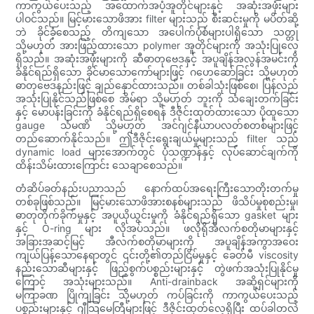
ကာကွယ်ပေးသည့် အထောက်အပံ့အူတိုင်များနှင့် အဆုံးအဖုံးများ
ပါဝင်သည်။ မြင့်မားသောဖိအား filter များသည် စီးဆင်းမှုကို မပိတ်ဆို့
ဘဲ ခိုင်ခံ့စေသည့် တိကျသော အပေါက်ပုံစံများပါရှိသော သတ္တု
သို့မဟုတ် အားဖြည့်ထားသော polymer အူတိုင်များကို အသုံးပြုလေ့
ရှိသည်။ အဆုံးအဖုံးများကို ဆီဓာတုဗေဒနှင့် အပူချိန်အလွန်အမင်းကို
ခံနိုင်ရည်ရှိသော ခိုင်မာသောကော်များဖြင့် ဂဟေဆော်ခြင်း သို့မဟုတ်
ဓာတုဗေဒနည်းဖြင့် ချည်နှောင်ထားသည်။ တစ်ခါသုံးဖြစ်စေ၊ ပြန်လည်
အသုံးပြုနိုင်သည်ဖြစ်စေ အိမ်ရာ သို့မဟုတ် ဘူးကို သံချေးတက်ခြင်း
နှင့် မောပန်းခြင်းကို ခံနိုင်ရည်ရှိစေရန် ဒီဇိုင်းထုတ်ထားသော ပိုထူသော
gauge သံမဏိ သို့မဟုတ် အင်ဂျင်နီယာပလတ်စတစ်များဖြင့်
တည်ဆောက်နိုင်သည်။ ဤဒီဇိုင်းရွေးချယ်မှုများသည် filter သည်
dynamic load များအောက်တွင် ပုံသဏ္ဍာန်နှင့် လုပ်ဆောင်ချက်ကို
ထိန်းသိမ်းထားကြောင်း သေချာစေသည်။
တံဆိပ်ခတ်နည်းပညာသည် နောက်ထပ်အရေးကြီးသောတိုးတက်မှု
တစ်ခုဖြစ်သည်။ မြင့်မားသောဖိအားစနစ်များသည် ဖိသိပ်မှုစုစည်းမှု၊
ဓာတုတိုက်ခိုက်မှုနှင့် အပူယိုယွင်းမှုကို ခံနိုင်ရည်ရှိသော gasket များ
နှင့် O-ring များ လိုအပ်သည်။ ဖလိုရိုအီလက်စတိုမာများနှင့်
အခြားအဆင့်မြင့် အီလက်စတိုမာများကို အပူချိန်အကွာအဝေး
ကျယ်ပြန့်သောနေရာတွင် ၎င်းတို့၏တည်ငြိမ်မှုနှင့် ခေတ်မီ viscosity
နည်းသောဆီများနှင့် ဖြည့်စွက်ပစ္စည်းများနှင့် တွဲဖက်အသုံးပြုနိုင်မှု
ကြောင့် အသုံးများသည်။ Anti-drainback အဆို့ရှင်များကို
မကြာခဏ ပြိုကျခြင်း သို့မဟုတ် ကပ်ခြင်းကို ကာကွယ်ပေးသည့်
ပစ္စည်းများနှင့် ဂျီသြမေတြီများဖြင့် ဒီဇိုင်းထုတ်လေ့ရှိပြီး ထပ်ခါတလဲ