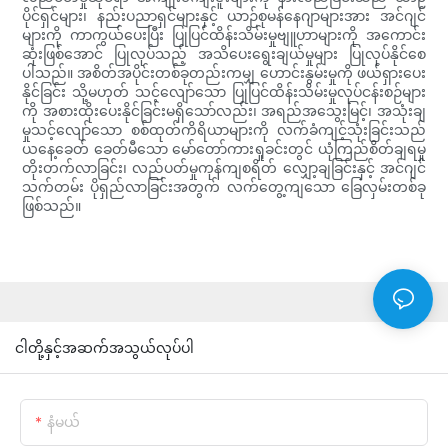
ပိုင်ရှင်များ၊ နည်းပညာရှင်များနှင့် ယာဉ်စုမန်နေဂျာများအား အင်ဂျင်
များကို ကာကွယ်ပေးပြီး ပြုပြင်ထိန်းသိမ်းမှုဗျူဟာများကို အကောင်း
ဆုံးဖြစ်အောင် ပြုလုပ်သည့် အသိပေးရွေးချယ်မှုများ ပြုလုပ်နိုင်စေ
ပါသည်။ အစိတ်အပိုင်းတစ်ခုတည်းကမျှ ဟောင်းနွမ်းမှုကို ဖယ်ရှားပေး
နိုင်ခြင်း သို့မဟုတ် သင့်လျော်သော ပြုပြင်ထိန်းသိမ်းမှုလုပ်ငန်းစဉ်များ
ကို အစားထိုးပေးနိုင်ခြင်းမရှိသော်လည်း၊ အရည်အသွေးမြင့်၊ အသုံးချ
မှုသင့်လျော်သော စစ်ထုတ်ကိရိယာများကို လက်ခံကျင့်သုံးခြင်းသည်
ယနေ့ခေတ် ခေတ်မီသော မော်တော်ကားရှုခင်းတွင် ယုံကြည်စိတ်ချရမှု
တိုးတက်လာခြင်း၊ လည်ပတ်မှုကုန်ကျစရိတ် လျှော့ချခြင်းနှင့် အင်ဂျင်
သက်တမ်း ပိုရှည်လာခြင်းအတွက် လက်တွေ့ကျသော ခြေလှမ်းတစ်ခု
ဖြစ်သည်။
ငါတို့နှင့်အဆက်အသွယ်လုပ်ပါ
နံမယ်