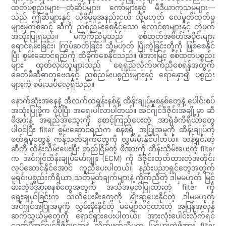
ထုတ်ပစ္စည်းများ—တံဆိပ်များ၊ ကော်များနှင့် မီဒီယာကုသမှုများ—
သည် ဤဆီများနှင့် ယိုစိမ့်မှုအနည်းငယ် သို့မဟုတ် လေမှုတ်ထုတ်မှု
များမှတစ်ဆင့် ဆီကို ညစ်ညမ်းစေနိုင်သော လောင်စာများနှင့် တွဲဖက်
အသုံးပြုရမည်။ မကိုက်ညီမှုသည် စစ်ထုတ်အစိတ်အပိုင်းများ
ရောင်ရမ်းခြင်း၊ ကြွပ်ဆတ်ခြင်း သို့မဟုတ် ပြိုကွဲခြင်းတို့ကို ဖြစ်စေနိုင်
ပြီး စွမ်းဆောင်ရည်ကို ထိခိုက်စေနိုင်သည်။ ဖိအားမြင့် စစ်ထုတ်ပစ္စည်း
များ ထုတ်လုပ်သူများသည် ရေရှည်လိုက်ဖက်ညီစေရန်အတွက်
ခေတ်မီဆီဓာတုဗေဒနှင့် ညစ်ညမ်းပစ္စည်းများနှင့် ရောနှော၍ ပစ္စည်း
များကို စမ်းသပ်လေ့ရှိသည်။
နောက်ဆုံးအနေနဲ့ အီလက်ထရွန်းနစ်နဲ့ ထိန်းချုပ်မှုစနစ်တွေနဲ့ ပေါင်းစပ်
အသုံးပြုဖို့က ပိုပိုပြီး အရေးပါလာပါတယ်။ အင်ဂျင်ဒီဇိုင်းအချို့မှာ ဆီ
ဖိအားနဲ့ အရည်အသွေးကို စောင့်ကြည့်ပေးတဲ့ အာရုံခံကိရိယာတွေ
ပါဝင်ပြီး filter စွမ်းဆောင်ရည်က စနစ်ရဲ့ အပြုအမူကို ထိန်းချုပ်တဲ့
ဖတ်ရှုမှုတွေနဲ့ ကန့်သတ်ချက်တွေကို လွှမ်းမိုးနိုင်ပါတယ်။ သန့်ရှင်းတဲ့
ဆီကို ထိန်းသိမ်းပေးပြီး တည်ငြိမ်တဲ့ ဖိအားကို ထိန်းသိမ်းပေးတဲ့ filter
က အင်ဂျင်ထိန်းချုပ်မော်ဂျူး (ECM) ကို ဒီဇိုင်းထုတ်ထားတဲ့အတိုင်း
လုပ်ဆောင်နိုင်အောင် ကူညီပေးပါတယ်။ နည်းပညာရှင်တွေအတွက်
မူရင်းပစ္စည်းကိရိယာ သတ်မှတ်ချက်များနဲ့ ကိုက်ညီတဲ့ ဒါမှမဟုတ် မြင့်
မားတဲ့ဖိအားစနစ်တွေအတွက် အသိအမှတ်ပြုထားတဲ့ filter ကို
ရွေးချယ်ခြင်းက သတိပေးမီးတွေကို နှိုးဆွပေးနိုင်တဲ့ ဒါမှမဟုတ်
အင်ဂျင်အပြုအမူကို လွှမ်းမိုးနိုင်တဲ့ မမျှော်လင့်ထားတဲ့ အပြန်အလှန်
ဆက်သွယ်မှုတွေကို ရှောင်ရှားပေးပါတယ်။ အားလုံးပေါင်းလိုက်ရင်
ခေတ်မီအင်ဂျင်ဒီဇိုင်းတွေနဲ့ လိုက်ဖက်ညီမှုက မြင့်မားတဲ့ဖိအား filter