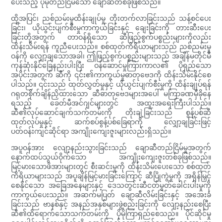
ပေးသည့် ပိုမိုတည်ငြိမ်သော ချောဆီတစ်ခုဖြစ်သည်။
ထို့အပြင်၊ ညစ်ညမ်းမှုထိန်းချုပ်မှု တိုးတက်လာခြင်းသည် သန့်စင်ပေး
ခြင်း၊ ယိုယွင်းပျက်စီးမှုကာကွယ်ခြင်းနှင့် ချေးခြင်းကို တားဆီးပေး
ခြင်းတို့အတွက် တာဝန်ရှိသော ဆီဖြည့်စွက်ပစ္စည်းများကိုလည်း
ထိန်းသိမ်းရန် ကူညီပေးသည်။ စစ်ထုတ်ကိရိယာများသည် ညစ်ညမ်းမှု
ဝန်ကို လျှော့ချသောအခါ၊ ဤဖြည့်စွက်ပစ္စည်းများသည် အချိန်မတိုင်မီ
ကုန်ဆုံးနိုင်ခြေနည်းပါးပြီး ဝန်ဆောင်မှုကြားကာလ၏ ပိုရှည်သော
အပိုင်းအတွက် ဆီကို ၎င်း၏ကာကွယ်မှုဓာတုဗေဒကို ထိန်းသိမ်းနိုင်စေ
ပါသည်။ ၎င်းသည် ထုတ်လွှတ်မှုနှင့် ယိုယွင်းပျက်စီးမှုကို ထိန်းချုပ်ရန်
ဂရုတစိုက်ချိန်ညှိထားသော ဆီဓာတုဗေဒများအပေါ် မကြာခဏမှီခိုနေ
ရသည့် ခေတ်မီအင်ဂျင်များတွင် အထူးအရေးကြီးပါသည်။
ဆီ၏လုပ်ဆောင်ချက်သက်တမ်းကို တိုးချဲ့ခြင်းသည် စွန့်ပစ်ဆီ
ထုတ်လုပ်မှုနှင့် ဆက်စပ်စွန့်ပစ်ခြေရာကို လျှော့ချခြင်းဖြင့်
ပတ်ဝန်းကျင်ဆိုင်ရာ အကျိုးကျေးဇူးများလည်းရှိသည်။
အပူဝန်အား လျော့နည်းသွားခြင်းသည် ချောဆီတည်ငြိမ်မှုအတွက်
နောက်ထပ်သွယ်ဝိုက်သော အကျိုးကျေးဇူးတစ်ခုဖြစ်သည်။
မြင့်မားသောဖိအားများတွင် စီးဆင်းမှုကို ထိန်းသိမ်းပေးသော စစ်ထုတ်
ကိရိယာများသည် အပူချိန်မြင့်မားခြင်းကြောင့် ဆီပြိုကွဲမှုကို အရှိန်မြှင့်
စေနိုင်သော အခြေအနေများနှင့် ဒေသတွင်းဆီငတ်မွတ်ခေါင်းပါးမှုကို
ကာကွယ်ပေးသည်။ အဆက်မပြတ် ချောဆီလိမ်းခြင်းနှင့် အအေးခံ
ခြင်းသည် ဗာနစ်နှင့် အနည်အနှစ်များဖွဲ့စည်းခြင်းကို လျော့နည်းစေပြီး
ဆီ၏ထိရောက်သောသက်တမ်းကို ပိုမိုကြာရှည်စေသည်။ ပိုင်ဆိုင်မှု