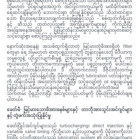
စုစုပေါင်းကုန်ကျစရိတ်ကို စောင့်ကြည့်သော ယာဉ်စုအော်ပရေတာများ
သို့မဟုတ် ပိုင်ရှင်များအတွက် အင်ဂျင်ကာကွယ်မှုကို မထိခိုက်စေဘဲ
ရေဆင်းချိန်များကို ဘေးကင်းစွာ တိုးချဲ့နိုင်စွမ်းသည် သိသာထင်ရှား
သော စီးပွားရေးအားသာချက်တစ်ခုဖြစ်နိုင်သည် - စစ်ထုတ်ကိရိယာ
နှင့် ဆီသည် ထုတ်လုပ်သူ၏ အကြံပြုချက်များနှင့် ကိုက်ညီပြီး
အခြေအနေအခြေခံ ပြုပြင်ထိန်းသိမ်းမှုလုပ်ငန်းစဉ်များမှတစ်ဆင့်
သင့်လျော်စွာ စောင့်ကြည့်ပါကဖြစ်သည်။
နောက်ဆုံးအနေနဲ့၊ အသစ်ထွက်ရှိလာတဲ့ မြင့်မားတဲ့ဖိအားရှိတဲ့ filter
တွေမှာ ရေ ဒါမှမဟုတ် ဓာတုပစ္စည်းတွေကို တွန်းလှန်ပေးတဲ့ မီဒီယာကု
သမှုတွေနဲ့ ယိုယွင်းပျက်စီးမှုနဲ့ ညစ်ညမ်းမှုတွေ ဝင်ရောက်မှုကို ကာ
ကွယ်ပေးတဲ့ တိုးတက်ကောင်းမွန်တဲ့ seal ပစ္စည်းတွေကို ပေါင်းစပ်
ထည့်သွင်းထားနိုင်ပါတယ်။ ဒီ တိုးတက်လာတဲ့ ဒီဇိုင်းတိုးတက်မှု
အားလုံးဟာ ပိုမိုသန့်ရှင်းပြီး ပိုမိုတည်ငြိမ်တဲ့ lubrication ပတ်ဝန်းကျင်
ကို ထိန်းသိမ်းဖို့ အထောက်အကူပြုပြီး သင့်လျော်တဲ့ oil ရွေးချယ်မှုနဲ့
ပြုပြင်ထိန်းသိမ်းမှုလုပ်ငန်းစဉ်တွေနဲ့ ပေါင်းစပ်လိုက်တဲ့အခါ oil
သက်တမ်း ပိုရှည်လာပြီး အင်ဂျင်လည်ပတ်မှုကို ပိုမိုယုံကြည်စိတ်ချရ
ပါတယ်။
ခေတ်မီ မြင့်မားသောဖိအားစနစ်များနှင့် တာဘိုအားသွင်းအင်ဂျင်များ
နှင့် တွဲဖက်အသုံးပြုနိုင်မှု
ခေတ်ပြိုင်အင်ဂျင်များသည် turbocharging၊ direct injection နှင့်
variable valve timing ကဲ့သို့သော နည်းပညာများကို ပိုမိုအားကိုးလာ
ကြပြီး ၎င်းတို့အားလုံးသည် lubrication system ၏ လိုအပ်ချက်များ