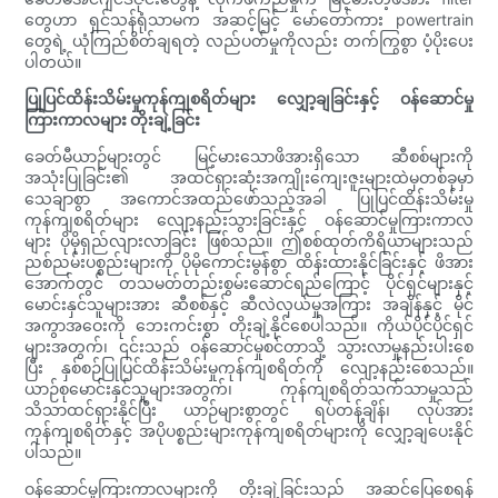
တွေဟာ ရှင်သန်ရုံသာမက အဆင့်မြင့် မော်တော်ကား powertrain
တွေရဲ့ ယုံကြည်စိတ်ချရတဲ့ လည်ပတ်မှုကိုလည်း တက်ကြွစွာ ပံ့ပိုးပေး
ပါတယ်။
ပြုပြင်ထိန်းသိမ်းမှုကုန်ကျစရိတ်များ လျှော့ချခြင်းနှင့် ဝန်ဆောင်မှု
ကြားကာလများ တိုးချဲ့ခြင်း
ခေတ်မီယာဉ်များတွင် မြင့်မားသောဖိအားရှိသော ဆီစစ်များကို
အသုံးပြုခြင်း၏ အထင်ရှားဆုံးအကျိုးကျေးဇူးများထဲမှတစ်ခုမှာ
သေချာစွာ အကောင်အထည်ဖော်သည့်အခါ ပြုပြင်ထိန်းသိမ်းမှု
ကုန်ကျစရိတ်များ လျော့နည်းသွားခြင်းနှင့် ဝန်ဆောင်မှုကြားကာလ
များ ပိုမိုရှည်လျားလာခြင်း ဖြစ်သည်။ ဤစစ်ထုတ်ကိရိယာများသည်
ညစ်ညမ်းပစ္စည်းများကို ပိုမိုကောင်းမွန်စွာ ထိန်းထားနိုင်ခြင်းနှင့် ဖိအား
အောက်တွင် တသမတ်တည်းစွမ်းဆောင်ရည်ကြောင့် ပိုင်ရှင်များနှင့်
မောင်းနှင်သူများအား ဆီစစ်နှင့် ဆီလဲလှယ်မှုအကြား အချိန်နှင့် မိုင်
အကွာအဝေးကို ဘေးကင်းစွာ တိုးချဲ့နိုင်စေပါသည်။ ကိုယ်ပိုင်ပိုင်ရှင်
များအတွက်၊ ၎င်းသည် ဝန်ဆောင်မှုစင်တာသို့ သွားလာမှုနည်းပါးစေ
ပြီး နှစ်စဉ်ပြုပြင်ထိန်းသိမ်းမှုကုန်ကျစရိတ်ကို လျော့နည်းစေသည်။
ယာဉ်စုမောင်းနှင်သူများအတွက်၊ ကုန်ကျစရိတ်သက်သာမှုသည်
သိသာထင်ရှားနိုင်ပြီး ယာဉ်များစွာတွင် ရပ်တန့်ချိန်၊ လုပ်အား
ကုန်ကျစရိတ်နှင့် အပိုပစ္စည်းများကုန်ကျစရိတ်များကို လျှော့ချပေးနိုင်
ပါသည်။
ဝန်ဆောင်မှုကြားကာလများကို တိုးချဲ့ခြင်းသည် အဆင်ပြေစေရန်