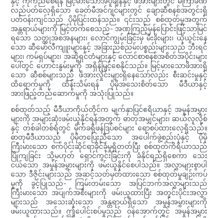
နှင့် ကိုက်ညီစေရန် မြင့်မားသောအပူချိန်နှင့် ဖိအားများတွင် မကြာခဏ
လည်ပတ်လေ့ရှိသော ခေတ်မီအင်ဂျင်များတွင် ချောဆီစနစ်အတွင်းရှိ
ပတ်ဝန်းကျင်သည် ပိုမိုပြင်းထန်သည်။ ၎င်းသည် စစ်ထုတ်မှုအတွက်
အန္တရာယ်များကို မြင့်တက်စေသည်- အဏုကြည့်မှန်ပြောင်းဖြင့်သာမြင်
ရသော သတ္တုအစအနများ၊ လောင်ကျွမ်းခြင်းမှ မီးခိုးများ၊ ယိုယွင်းနေ
သော ဆီမော်လီကျူးများနှင့် အခြားညစ်ညမ်းပစ္စည်းများသည် ဘီးရင်
များ၊ ကမ်ရှပ်များ၊ အဆို့ရှင်တံများနှင့် လောင်စာစနစ်အစိတ်အပိုင်းများ
ပေါ်တွင် ဟောင်းနွမ်းမှုကို အရှိန်မြှင့်စေနိုင်သည်။ မြင့်မားသောဖိအားရှိ
သော ဆီစစ်များသည် ဖိအားလှိုင်းများရှိနေသော်လည်း စီးဆင်းမှုနှင့်
ထိရောက်မှုကို ထိန်းသိမ်းရန် ပိုမိုအသေးစိတ်သော မီဒီယာနှင့်
အားဖြည့်တည်ဆောက်မှုကို အသုံးပြုသည်။
စစ်ထုတ်သည့် မီဒီယာကိုယ်တိုင်က မျက်နှာပြင်ဧရိယာနှင့် အမှုန်အမွှား
များကို အများဆုံးဖမ်းယူနိုင်ရန်အတွက် ဓာတုအမျှင်များ၊ ဆယ်လူလို့စ်
နှင့် တစ်ခါတစ်ရံတွင် မိုက်ခရိုဖန်ဒြပ်စင်များ ရောစပ်ထားလေ့ရှိသည်။
ဓာတုမီဒီယာသည် ပိုမိုတပြေးညီသော အပေါက်ဖွဲ့စည်းပုံနှင့် ပိုမို
ကြီးမားသော စက်ပိုင်းဆိုင်ရာခိုင်ခံ့မှုရှိတတ်ပြီး စစ်ထုတ်ကိရိယာသည်
ပြိုကျခြင်း သို့မဟုတ် ရှောင်ကွင်းခြင်းကို ခံနိုင်ရည်ရှိစေကာ သေး
ငယ်သော အမှုန်အမွှားများကို ဖမ်းယူနိုင်စေပါသည်။ အလွှာများစွာပါ
သော ဒီဇိုင်းများသည် အဆင့်သတ်မှတ်ထားသော စစ်ထုတ်မှုချဉ်းကပ်
မှုကို ခွင့်ပြုသည်- ကြမ်းတမ်းသော အပြင်ဘက်အလွှာများသည်
ကြီးမားသော အပျက်အစီးများကို ဖမ်းယူထားပြီး အတွင်းပိုင်းအလွှာ
များသည် အသေးဆုံးသော အန္တရာယ်ရှိသော အမှုန်အမွှားများကို
ဖမ်းယူထားသည်။ ဤပေါင်းစပ်မှုသည် ဝန်အောက်တွင် အမှုန်အမွှား