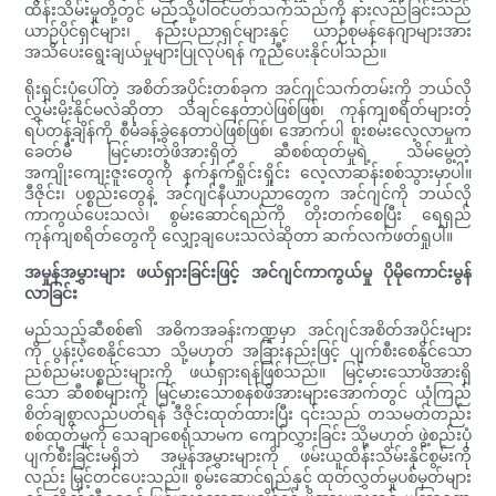
ထိန်းသိမ်းမှုတို့တွင် မည်သို့ပါဝင်ပတ်သက်သည်ကို နားလည်ခြင်းသည်
ယာဉ်ပိုင်ရှင်များ၊ နည်းပညာရှင်များနှင့် ယာဉ်စုမန်နေဂျာများအား
အသိပေးရွေးချယ်မှုများပြုလုပ်ရန် ကူညီပေးနိုင်ပါသည်။
ရိုးရှင်းပုံပေါ်တဲ့ အစိတ်အပိုင်းတစ်ခုက အင်ဂျင်သက်တမ်းကို ဘယ်လို
လွှမ်းမိုးနိုင်မလဲဆိုတာ သိချင်နေတာပဲဖြစ်ဖြစ်၊ ကုန်ကျစရိတ်များတဲ့
ရပ်တန့်ချိန်ကို စီမံခန့်ခွဲနေတာပဲဖြစ်ဖြစ်၊ အောက်ပါ စူးစမ်းလေ့လာမှုက
ခေတ်မီ မြင့်မားတဲ့ဖိအားရှိတဲ့ ဆီစစ်ထုတ်မှုရဲ့ သိမ်မွေ့တဲ့
အကျိုးကျေးဇူးတွေကို နက်နက်ရှိုင်းရှိုင်း လေ့လာဆန်းစစ်သွားမှာပါ။
ဒီဇိုင်း၊ ပစ္စည်းတွေနဲ့ အင်ဂျင်နီယာပညာတွေက အင်ဂျင်ကို ဘယ်လို
ကာကွယ်ပေးသလဲ၊ စွမ်းဆောင်ရည်ကို တိုးတက်စေပြီး ရေရှည်
ကုန်ကျစရိတ်တွေကို လျှော့ချပေးသလဲဆိုတာ ဆက်လက်ဖတ်ရှုပါ။
အမှုန်အမွှားများ ဖယ်ရှားခြင်းဖြင့် အင်ဂျင်ကာကွယ်မှု ပိုမိုကောင်းမွန်
လာခြင်း
မည်သည့်ဆီစစ်၏ အဓိကအခန်းကဏ္ဍမှာ အင်ဂျင်အစိတ်အပိုင်းများ
ကို ပွန်းပဲ့စေနိုင်သော သို့မဟုတ် အခြားနည်းဖြင့် ပျက်စီးစေနိုင်သော
ညစ်ညမ်းပစ္စည်းများကို ဖယ်ရှားရန်ဖြစ်သည်။ မြင့်မားသောဖိအားရှိ
သော ဆီစစ်များကို မြင့်မားသောစနစ်ဖိအားများအောက်တွင် ယုံကြည်
စိတ်ချစွာလည်ပတ်ရန် ဒီဇိုင်းထုတ်ထားပြီး ၎င်းသည် တသမတ်တည်း
စစ်ထုတ်မှုကို သေချာစေရုံသာမက ကျော်လွှားခြင်း သို့မဟုတ် ဖွဲ့စည်းပုံ
ပျက်စီးခြင်းမရှိဘဲ အမှုန်အမွှားများကို ဖမ်းယူထိန်းသိမ်းနိုင်စွမ်းကို
လည်း မြှင့်တင်ပေးသည်။ စွမ်းဆောင်ရည်နှင့် ထုတ်လွှတ်မှုပစ်မှတ်များ