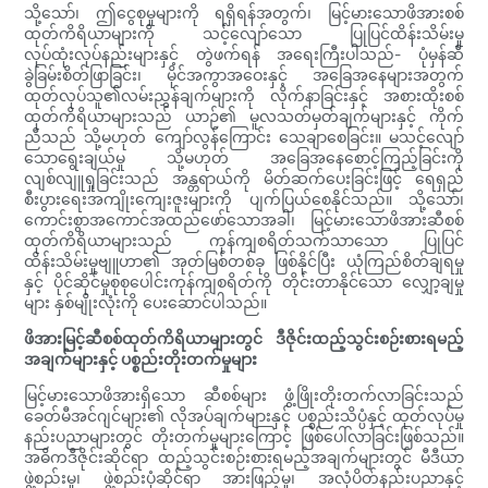
သို့သော်၊ ဤငွေစုမှုများကို ရရှိရန်အတွက်၊ မြင့်မားသောဖိအားစစ်
ထုတ်ကိရိယာများကို သင့်လျော်သော ပြုပြင်ထိန်းသိမ်းမှု
လုပ်ထုံးလုပ်နည်းများနှင့် တွဲဖက်ရန် အရေးကြီးပါသည်- ပုံမှန်ဆီ
ခွဲခြမ်းစိတ်ဖြာခြင်း၊ မိုင်အကွာအဝေးနှင့် အခြေအနေများအတွက်
ထုတ်လုပ်သူ၏လမ်းညွှန်ချက်များကို လိုက်နာခြင်းနှင့် အစားထိုးစစ်
ထုတ်ကိရိယာများသည် ယာဉ်၏ မူလသတ်မှတ်ချက်များနှင့် ကိုက်
ညီသည် သို့မဟုတ် ကျော်လွန်ကြောင်း သေချာစေခြင်း။ မသင့်လျော်
သောရွေးချယ်မှု သို့မဟုတ် အခြေအနေစောင့်ကြည့်ခြင်းကို
လျစ်လျူရှုခြင်းသည် အန္တရာယ်ကို မိတ်ဆက်ပေးခြင်းဖြင့် ရေရှည်
စီးပွားရေးအကျိုးကျေးဇူးများကို ပျက်ပြယ်စေနိုင်သည်။ သို့သော်၊
ကောင်းစွာအကောင်အထည်ဖော်သောအခါ၊ မြင့်မားသောဖိအားဆီစစ်
ထုတ်ကိရိယာများသည် ကုန်ကျစရိတ်သက်သာသော ပြုပြင်
ထိန်းသိမ်းမှုဗျူဟာ၏ အုတ်မြစ်တစ်ခု ဖြစ်နိုင်ပြီး ယုံကြည်စိတ်ချရမှု
နှင့် ပိုင်ဆိုင်မှုစုစုပေါင်းကုန်ကျစရိတ်ကို တိုင်းတာနိုင်သော လျှော့ချမှု
များ နှစ်မျိုးလုံးကို ပေးဆောင်ပါသည်။
ဖိအားမြင့်ဆီစစ်ထုတ်ကိရိယာများတွင် ဒီဇိုင်းထည့်သွင်းစဉ်းစားရမည့်
အချက်များနှင့် ပစ္စည်းတိုးတက်မှုများ
မြင့်မားသောဖိအားရှိသော ဆီစစ်များ ဖွံ့ဖြိုးတိုးတက်လာခြင်းသည်
ခေတ်မီအင်ဂျင်များ၏ လိုအပ်ချက်များနှင့် ပစ္စည်းသိပ္ပံနှင့် ထုတ်လုပ်မှု
နည်းပညာများတွင် တိုးတက်မှုများကြောင့် ဖြစ်ပေါ်လာခြင်းဖြစ်သည်။
အဓိကဒီဇိုင်းဆိုင်ရာ ထည့်သွင်းစဉ်းစားရမည့်အချက်များတွင် မီဒီယာ
ဖွဲ့စည်းမှု၊ ဖွဲ့စည်းပုံဆိုင်ရာ အားဖြည့်မှု၊ အလုံပိတ်နည်းပညာနှင့်