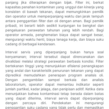
panjang jika diterapkan dengan bijak. Filter ini, berkat
kapasitas penahan kontaminan yang unggul dan kinerja yang
konsisten di bawah tekanan, dapat memungkinkan pemilik
dan operator untuk memperpanjang waktu dan jarak tempuh
antara penggantian filter dan oli dengan aman. Bagi pemilik
pribadi, ini berarti lebih sedikit kunjungan ke bengkel dan
pengeluaran perawatan tahunan yang lebih rendah. Bagi
operator armada, penghematan biaya dapat sangat besar,
mengurangi waktu henti, biaya tenaga kerja, dan biaya suku
cadang di berbagai kendaraan.
Interval servis yang diperpanjang bukan hanya soal
kenyamanan; interval tersebut dapat direncanakan dan
divalidasi melalui strategi perawatan berbasis kondisi. Filter
bertekanan tinggi yang menunjukkan efisiensi penangkapan
yang andal dan karakteristik penurunan tekanan yang dapat
diprediksi memudahkan penerapan program analisis oli.
Dengan pengambilan sampel berkala dan analisis
laboratorium, operator dapat memantau indikator seperti
jumlah partikel, kadar jelaga, dan penipisan aditif. Ketika data
menunjukkan bahwa kontaminasi tetap berada dalam batas
yang dapat diterima, interval servis dapat diperpanjang
dengan percaya diri. Pendekatan ini mengurangi
penggantian suku cadang yang tidak perlu dan memastikan