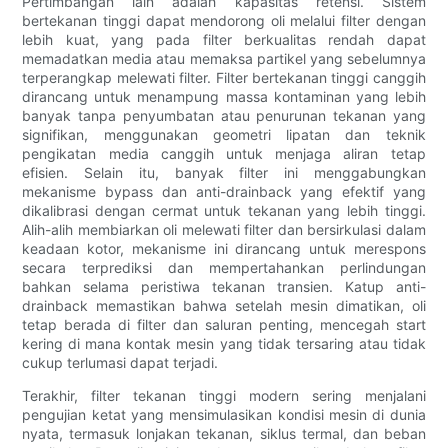
Pertimbangan lain adalah kapasitas retensi. Sistem
bertekanan tinggi dapat mendorong oli melalui filter dengan
lebih kuat, yang pada filter berkualitas rendah dapat
memadatkan media atau memaksa partikel yang sebelumnya
terperangkap melewati filter. Filter bertekanan tinggi canggih
dirancang untuk menampung massa kontaminan yang lebih
banyak tanpa penyumbatan atau penurunan tekanan yang
signifikan, menggunakan geometri lipatan dan teknik
pengikatan media canggih untuk menjaga aliran tetap
efisien. Selain itu, banyak filter ini menggabungkan
mekanisme bypass dan anti-drainback yang efektif yang
dikalibrasi dengan cermat untuk tekanan yang lebih tinggi.
Alih-alih membiarkan oli melewati filter dan bersirkulasi dalam
keadaan kotor, mekanisme ini dirancang untuk merespons
secara terprediksi dan mempertahankan perlindungan
bahkan selama peristiwa tekanan transien. Katup anti-
drainback memastikan bahwa setelah mesin dimatikan, oli
tetap berada di filter dan saluran penting, mencegah start
kering di mana kontak mesin yang tidak tersaring atau tidak
cukup terlumasi dapat terjadi.
Terakhir, filter tekanan tinggi modern sering menjalani
pengujian ketat yang mensimulasikan kondisi mesin di dunia
nyata, termasuk lonjakan tekanan, siklus termal, dan beban