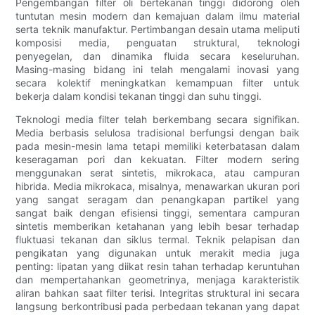
Pengembangan filter oli bertekanan tinggi didorong oleh
tuntutan mesin modern dan kemajuan dalam ilmu material
serta teknik manufaktur. Pertimbangan desain utama meliputi
komposisi media, penguatan struktural, teknologi
penyegelan, dan dinamika fluida secara keseluruhan.
Masing-masing bidang ini telah mengalami inovasi yang
secara kolektif meningkatkan kemampuan filter untuk
bekerja dalam kondisi tekanan tinggi dan suhu tinggi.
Teknologi media filter telah berkembang secara signifikan.
Media berbasis selulosa tradisional berfungsi dengan baik
pada mesin-mesin lama tetapi memiliki keterbatasan dalam
keseragaman pori dan kekuatan. Filter modern sering
menggunakan serat sintetis, mikrokaca, atau campuran
hibrida. Media mikrokaca, misalnya, menawarkan ukuran pori
yang sangat seragam dan penangkapan partikel yang
sangat baik dengan efisiensi tinggi, sementara campuran
sintetis memberikan ketahanan yang lebih besar terhadap
fluktuasi tekanan dan siklus termal. Teknik pelapisan dan
pengikatan yang digunakan untuk merakit media juga
penting: lipatan yang diikat resin tahan terhadap keruntuhan
dan mempertahankan geometrinya, menjaga karakteristik
aliran bahkan saat filter terisi. Integritas struktural ini secara
langsung berkontribusi pada perbedaan tekanan yang dapat