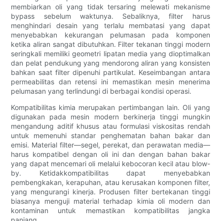
membiarkan oli yang tidak tersaring melewati mekanisme
bypass sebelum waktunya. Sebaliknya, filter harus
menghindari desain yang terlalu membatasi yang dapat
menyebabkan kekurangan pelumasan pada komponen
ketika aliran sangat dibutuhkan. Filter tekanan tinggi modern
seringkali memiliki geometri lipatan media yang dioptimalkan
dan pelat pendukung yang mendorong aliran yang konsisten
bahkan saat filter dipenuhi partikulat. Keseimbangan antara
permeabilitas dan retensi ini memastikan mesin menerima
pelumasan yang terlindungi di berbagai kondisi operasi.
Kompatibilitas kimia merupakan pertimbangan lain. Oli yang
digunakan pada mesin modern berkinerja tinggi mungkin
mengandung aditif khusus atau formulasi viskositas rendah
untuk memenuhi standar penghematan bahan bakar dan
emisi. Material filter—segel, perekat, dan perawatan media—
harus kompatibel dengan oli ini dan dengan bahan bakar
yang dapat mencemari oli melalui kebocoran kecil atau blow-
by. Ketidakkompatibilitas dapat menyebabkan
pembengkakan, kerapuhan, atau kerusakan komponen filter,
yang mengurangi kinerja. Produsen filter bertekanan tinggi
biasanya menguji material terhadap kimia oli modern dan
kontaminan untuk memastikan kompatibilitas jangka
panjang.