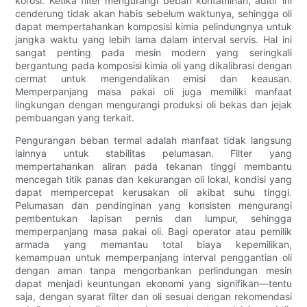
korosi. Ketika filter mengurangi beban kontaminan, aditif ini
cenderung tidak akan habis sebelum waktunya, sehingga oli
dapat mempertahankan komposisi kimia pelindungnya untuk
jangka waktu yang lebih lama dalam interval servis. Hal ini
sangat penting pada mesin modern yang seringkali
bergantung pada komposisi kimia oli yang dikalibrasi dengan
cermat untuk mengendalikan emisi dan keausan.
Memperpanjang masa pakai oli juga memiliki manfaat
lingkungan dengan mengurangi produksi oli bekas dan jejak
pembuangan yang terkait.
Pengurangan beban termal adalah manfaat tidak langsung
lainnya untuk stabilitas pelumasan. Filter yang
mempertahankan aliran pada tekanan tinggi membantu
mencegah titik panas dan kekurangan oli lokal, kondisi yang
dapat mempercepat kerusakan oli akibat suhu tinggi.
Pelumasan dan pendinginan yang konsisten mengurangi
pembentukan lapisan pernis dan lumpur, sehingga
memperpanjang masa pakai oli. Bagi operator atau pemilik
armada yang memantau total biaya kepemilikan,
kemampuan untuk memperpanjang interval penggantian oli
dengan aman tanpa mengorbankan perlindungan mesin
dapat menjadi keuntungan ekonomi yang signifikan—tentu
saja, dengan syarat filter dan oli sesuai dengan rekomendasi