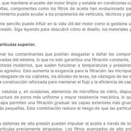
tro, que mantiene el aceite del motor limpio y estable en condicion
tas, componentes como los filtros de aceite han evolucionado par
tenimiento puede ayudar a los propietarios de vehículos, técnicos y g
sencillo puede influir en la vida útil del motor como si gestiona u
a presión. Siga leyendo para descubrir cómo el diseño, los materiales
rtículas superior.
iminar los contaminantes que podrían desgastar o dañar los compone
adas del sistema, lo que no solo garantiza una filtración constante, 
s motores modernos, que suelen funcionar a temperaturas y presion
 agresivo. Esto aumenta la exigencia para la filtración: las micropar
sgaste de los cojinetes, los árboles de levas, los vástagos de las vá
una construcción reforzada para mantener el flujo y la eficiencia de c
as, celulosa y, en ocasiones, elementos de microfibra de vidrio, disp
structura de poros más uniforme y mayor resistencia mecánica, lo qu
icapa permiten una filtración gradual: las capas exteriores más gr
más pequeñas. Esta combinación reduce el riesgo de que las partícul
sistemas de alta presión pueden impulsar el aceite a través de los
artículas previamente atrapadas. Los filtros avanzados de alta 