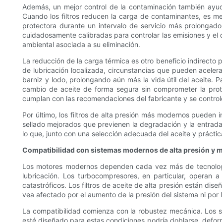
Además, un mejor control de la contaminación también ayuda 
Cuando los filtros reducen la carga de contaminantes, es 
protectora durante un intervalo de servicio más prolonga
cuidadosamente calibradas para controlar las emisiones y el de
ambiental asociada a su eliminación.
La reducción de la carga térmica es otro beneficio indirecto pa
de lubricación localizada, circunstancias que pueden acelera
barniz y lodo, prolongando aún más la vida útil del aceite. P
cambio de aceite de forma segura sin comprometer la protec
cumplan con las recomendaciones del fabricante y se contro
Por último, los filtros de alta presión más modernos pueden i
sellado mejorados que previenen la degradación y la entrada
lo que, junto con una selección adecuada del aceite y práctic
Compatibilidad con sistemas modernos de alta presión y 
Los motores modernos dependen cada vez más de tecnologías 
lubricación. Los turbocompresores, en particular, operan a
catastróficos. Los filtros de aceite de alta presión están di
vea afectado por el aumento de la presión del sistema ni por 
La compatibilidad comienza con la robustez mecánica. Los sist
esté diseñado para estas condiciones podría doblarse, deforma