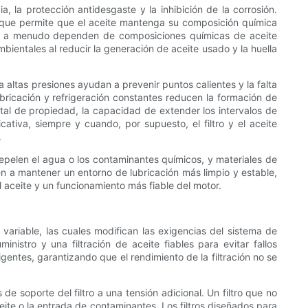
 la protección antidesgaste y la inhibición de la corrosión.
 que permite que el aceite mantenga su composición química
que a menudo dependen de composiciones químicas de aceite
mbientales al reducir la generación de aceite usado y la huella
 a altas presiones ayudan a prevenir puntos calientes y la falta
ubricación y refrigeración constantes reducen la formación de
total de propiedad, la capacidad de extender los intervalos de
tiva, siempre y cuando, por supuesto, el filtro y el aceite
.
 repelen el agua o los contaminantes químicos, y materiales de
n a mantener un entorno de lubricación más limpio y estable,
 aceite y un funcionamiento más fiable del motor.
ariable, las cuales modifican las exigencias del sistema de
istro y una filtración de aceite fiables para evitar fallos
gentes, garantizando que el rendimiento de la filtración no se
e soporte del filtro a una tensión adicional. Un filtro que no
eite o la entrada de contaminantes. Los filtros diseñados para