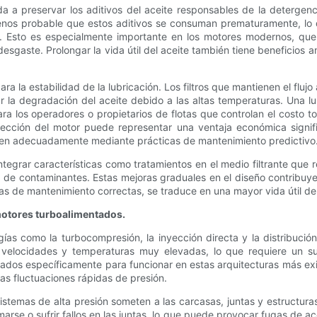
a preservar los aditivos del aceite responsables de la detergencia,
menos probable que estos aditivos se consuman prematuramente, lo
do. Esto es especialmente importante en los motores modernos, 
sgaste. Prolongar la vida útil del aceite también tiene beneficios a
ra la estabilidad de la lubricación. Los filtros que mantienen el flujo
r la degradación del aceite debido a las altas temperaturas. Una l
ara los operadores o propietarios de flotas que controlan el costo 
ción del motor puede representar una ventaja económica significa
len adecuadamente mediante prácticas de mantenimiento predictivo
ntegrar características como tratamientos en el medio filtrante que
 de contaminantes. Estas mejoras graduales en el diseño contribuye
as de mantenimiento correctas, se traduce en una mayor vida útil del
motores turboalimentados.
como la turbocompresión, la inyección directa y la distribución v
 velocidades y temperaturas muy elevadas, lo que requiere un sumin
señados específicamente para funcionar en estas arquitecturas más exi
las fluctuaciones rápidas de presión.
emas de alta presión someten a las carcasas, juntas y estructuras d
rse o sufrir fallos en las juntas, lo que puede provocar fugas de ac