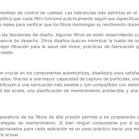
didas de control de calidad. Las tolerancias más estrictas en el es
ignifica que cada filtro funciona prácticamente según sus especific
 reales para verificar que los filtros mantengan su rendimiento dura
n las decisiones de diseño. Algunos filtros se están desarrollando
encia de desecho. Otros diseños buscan minimizar la huella de mate
: mejor filtración para la salud del motor, prácticas de fabricació
presión.
ción crucial en los componentes automotrices, diseñados para satis
ados. Gracias a una mayor capacidad de captura de partículas, una 
tribuyen a una lubricación más estable y son compatibles con sistem
til del aceite, una planificación de mantenimiento predecible y un
erativos de los filtros de alta presión permite a los propietarios
ategias de mantenimiento. Si bien ningún componente por sí solo
 apropiados para cada aplicación es un paso práctico hacia una may
iz actual.