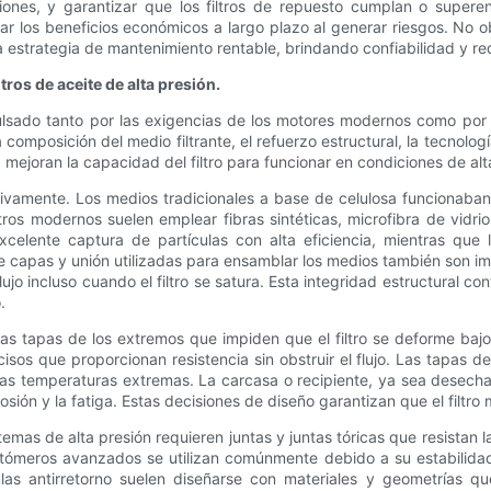
iones, y garantizar que los filtros de repuesto cumplan o superen
ar los beneficios económicos a largo plazo al generar riesgos. No 
 estrategia de mantenimiento rentable, brindando confiabilidad y red
ros de aceite de alta presión.
mpulsado tanto por las exigencias de los motores modernos como por 
a composición del medio filtrante, el refuerzo estructural, la tecnolo
ejoran la capacidad del filtro para funcionar en condiciones de alt
ativamente. Los medios tradicionales a base de celulosa funcionaba
ltros modernos suelen emplear fibras sintéticas, microfibra de vidr
lente captura de partículas con alta eficiencia, mientras que l
de capas y unión utilizadas para ensamblar los medios también son imp
jo incluso cuando el filtro se satura. Esta integridad estructural c
.
s tapas de los extremos que impiden que el filtro se deforme bajo p
isos que proporcionan resistencia sin obstruir el flujo. Las tapa
 las temperaturas extremas. La carcasa o recipiente, ya sea desecha
orrosión y la fatiga. Estas decisiones de diseño garantizan que el fil
temas de alta presión requieren juntas y juntas tóricas que resista
astómeros avanzados se utilizan comúnmente debido a su estabilid
las antirretorno suelen diseñarse con materiales y geometrías qu