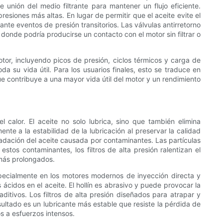
 unión del medio filtrante para mantener un flujo eficiente.
siones más altas. En lugar de permitir que el aceite evite el
nte eventos de presión transitorios. Las válvulas antirretorno
 donde podría producirse un contacto con el motor sin filtrar o
otor, incluyendo picos de presión, ciclos térmicos y carga de
da su vida útil. Para los usuarios finales, esto se traduce en
ue contribuye a una mayor vida útil del motor y un rendimiento
l calor. El aceite no solo lubrica, sino que también elimina
nte a la estabilidad de la lubricación al preservar la calidad
radación del aceite causada por contaminantes. Las partículas
tos contaminantes, los filtros de alta presión ralentizan el
 más prolongados.
especialmente en los motores modernos de inyección directa y
idos en el aceite. El hollín es abrasivo y puede provocar la
ditivos. Los filtros de alta presión diseñados para atrapar y
esultado es un lubricante más estable que resiste la pérdida de
s a esfuerzos intensos.