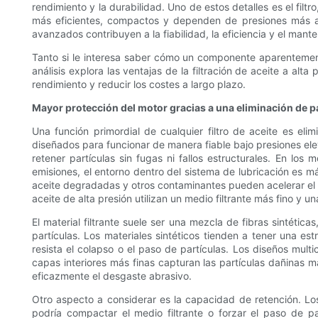
rendimiento y la durabilidad. Uno de estos detalles es el fil
más eficientes, compactos y dependen de presiones más al
avanzados contribuyen a la fiabilidad, la eficiencia y el man
Tanto si le interesa saber cómo un componente aparentemente 
análisis explora las ventajas de la filtración de aceite a alt
rendimiento y reducir los costes a largo plazo.
Mayor protección del motor gracias a una eliminación de pa
Una función primordial de cualquier filtro de aceite es el
diseñados para funcionar de manera fiable bajo presiones elev
retener partículas sin fugas ni fallos estructurales. En lo
emisiones, el entorno dentro del sistema de lubricación es más
aceite degradadas y otros contaminantes pueden acelerar el de
aceite de alta presión utilizan un medio filtrante más fino y 
El material filtrante suele ser una mezcla de fibras sintétic
partículas. Los materiales sintéticos tienden a tener una e
resista el colapso o el paso de partículas. Los diseños mult
capas interiores más finas capturan las partículas dañinas 
eficazmente el desgaste abrasivo.
Otro aspecto a considerar es la capacidad de retención. Los 
podría compactar el medio filtrante o forzar el paso de p