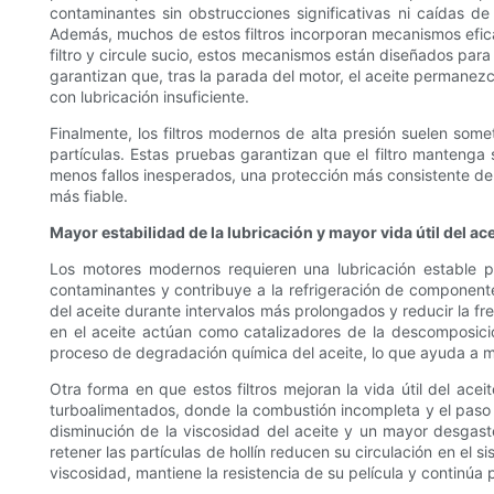
contaminantes sin obstrucciones significativas ni caídas de
Además, muchos de estos filtros incorporan mecanismos eficac
filtro y circule sucio, estos mecanismos están diseñados para
garantizan que, tras la parada del motor, el aceite permanezca
con lubricación insuficiente.
Finalmente, los filtros modernos de alta presión suelen some
partículas. Estas pruebas garantizan que el filtro mantenga s
menos fallos inesperados, una protección más consistente del 
más fiable.
Mayor estabilidad de la lubricación y mayor vida útil del ace
Los motores modernos requieren una lubricación estable para
contaminantes y contribuye a la refrigeración de componentes 
del aceite durante intervalos más prolongados y reducir la f
en el aceite actúan como catalizadores de la descomposición
proceso de degradación química del aceite, lo que ayuda a ma
Otra forma en que estos filtros mejoran la vida útil del ac
turboalimentados, donde la combustión incompleta y el paso 
disminución de la viscosidad del aceite y un mayor desgaste;
retener las partículas de hollín reducen su circulación en el 
viscosidad, mantiene la resistencia de su película y continú