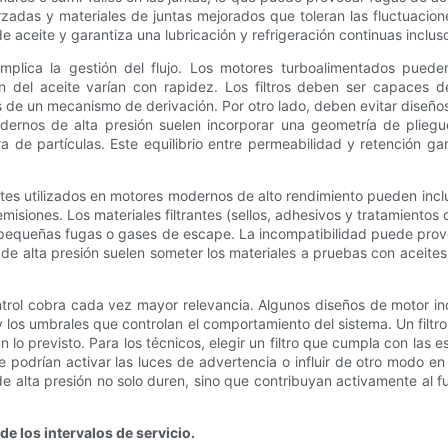
rzadas y materiales de juntas mejorados que toleran las fluctuacio
de aceite y garantiza una lubricación y refrigeración continuas incl
mplica la gestión del flujo. Los motores turboalimentados puede
n del aceite varían con rapidez. Los filtros deben ser capaces de 
avés de un mecanismo de derivación. Por otro lado, deben evitar diseñ
modernos de alta presión suelen incorporar una geometría de plieg
ura de partículas. Este equilibrio entre permeabilidad y retención g
ites utilizados en motores modernos de alto rendimiento pueden inclu
isiones. Los materiales filtrantes (sellos, adhesivos y tratamientos 
pequeñas fugas o gases de escape. La incompatibilidad puede provoc
ros de alta presión suelen someter los materiales a pruebas con acei
ntrol cobra cada vez mayor relevancia. Algunos diseños de motor in
ras y los umbrales que controlan el comportamiento del sistema. Un filt
o previsto. Para los técnicos, elegir un filtro que cumpla con las e
 podrían activar las luces de advertencia o influir de otro modo en 
de alta presión no solo duren, sino que contribuyan activamente al f
e los intervalos de servicio.