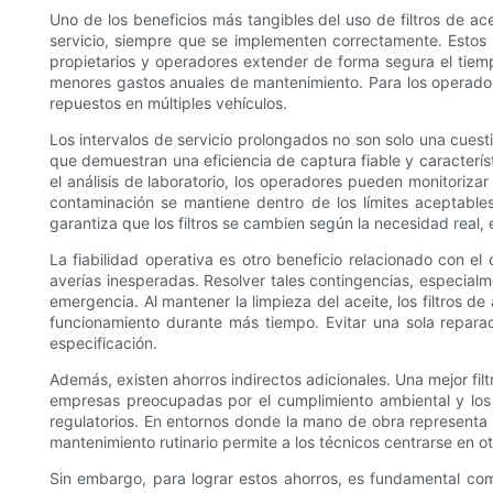
Uno de los beneficios más tangibles del uso de filtros de ac
servicio, siempre que se implementen correctamente. Estos f
propietarios y operadores extender de forma segura el tiempo 
menores gastos anuales de mantenimiento. Para los operadore
repuestos en múltiples vehículos.
Los intervalos de servicio prolongados no son solo una cuesti
que demuestran una eficiencia de captura fiable y caracterís
el análisis de laboratorio, los operadores pueden monitorizar
contaminación se mantiene dentro de los límites aceptable
garantiza que los filtros se cambien según la necesidad real, e
La fiabilidad operativa es otro beneficio relacionado con e
averías inesperadas. Resolver tales contingencias, especial
emergencia. Al mantener la limpieza del aceite, los filtros d
funcionamiento durante más tiempo. Evitar una sola repara
especificación.
Además, existen ahorros indirectos adicionales. Una mejor fi
empresas preocupadas por el cumplimiento ambiental y los 
regulatorios. En entornos donde la mano de obra representa u
mantenimiento rutinario permite a los técnicos centrarse en o
Sin embargo, para lograr estos ahorros, es fundamental comb