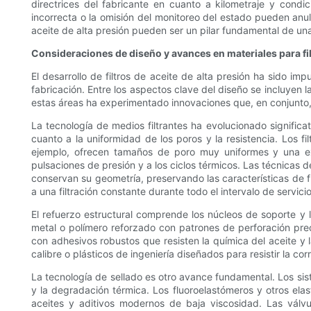
directrices del fabricante en cuanto a kilometraje y condic
incorrecta o la omisión del monitoreo del estado pueden anul
aceite de alta presión pueden ser un pilar fundamental de una
Consideraciones de diseño y avances en materiales para filt
El desarrollo de filtros de aceite de alta presión ha sido i
fabricación. Entre los aspectos clave del diseño se incluyen l
estas áreas ha experimentado innovaciones que, en conjunto, m
La tecnología de medios filtrantes ha evolucionado signific
cuanto a la uniformidad de los poros y la resistencia. Los fi
ejemplo, ofrecen tamaños de poro muy uniformes y una exce
pulsaciones de presión y a los ciclos térmicos. Las técnicas 
conservan su geometría, preservando las características de flu
a una filtración constante durante todo el intervalo de servicio
El refuerzo estructural comprende los núcleos de soporte y la
metal o polímero reforzado con patrones de perforación prec
con adhesivos robustos que resisten la química del aceite y
calibre o plásticos de ingeniería diseñados para resistir la c
La tecnología de sellado es otro avance fundamental. Los sis
y la degradación térmica. Los fluoroelastómeros y otros el
aceites y aditivos modernos de baja viscosidad. Las válvu