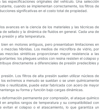
 las especificaciones originales del vehículo. Una selección
obstante, cuando se implementan correctamente, los filtros de
ucciones significativas en el costo total de propiedad.
los avances en la ciencia de los materiales y las técnicas de
gía de sellado y la dinámica de fluidos en general. Cada una de
a presión y alta temperatura.
n bien en motores antiguos, pero presentaban limitaciones en
io o mezclas híbridas. Los medios de microfibra de vidrio, por
as mezclas sintéticas proporcionan mayor resistencia a las
ortantes: los pliegues unidos con resina resisten el colapso y
ontribuye directamente a diferenciales de presión predecibles y
resión. Los filtros de alta presión suelen utilizar núcleos de
s de los extremos a menudo se sueldan o se unen químicamente
ble o reutilizable, puede estar fabricada con acero de mayor
tro mantenga su forma y función bajo cargas dinámicas.
n la deformación permanente por compresión, el ataque químico
ad en amplios rangos de temperatura y su compatibilidad con
e evitan el colapso o el atascamiento, lo que garantiza un