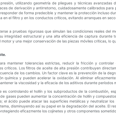
 presión, utilizando geometría de pliegues y técnicas avanzadas de
es de derivación y antirretorno, cuidadosamente calibrados para pre
 responder de forma predecible y mantener la protección incluso dura
 en el filtro y en los conductos críticos, evitando arranques en seco
terse a pruebas rigurosas que simulan las condiciones reales del m
u integridad estructural y una alta eficiencia de captura durante to
motor y una mejor conservación de las piezas móviles críticas, lo q
ite.
 mantener tolerancias estrictas, reducir la fricción y controlar e
críticos. Los filtros de aceite de alta presión contribuyen directame
recuencia de los cambios. Un factor clave es la prevención de la deg
 química y pueden acelerar la oxidación. Al eliminar eficazmente es
ntener la viscosidad y la eficacia de los aditivos durante períodos
eite es controlando el hollín y los subproductos de la combustión, 
de gases pueden aumentar la concentración de hollín y compuestos ác
 el ácido puede atacar las superficies metálicas y neutralizar los a
sistema, disminuyendo así su papel en la degradación del aceite. El r
a protegiendo eficazmente los cojinetes y otros componentes sometido