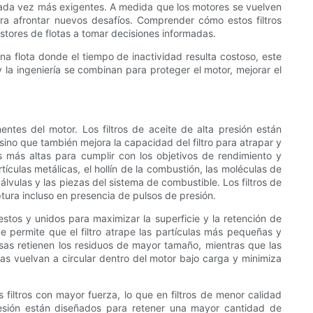
es cada vez más exigentes. A medida que los motores se vuelven
a afrontar nuevos desafíos. Comprender cómo estos filtros
estores de flotas a tomar decisiones informadas.
na flota donde el tiempo de inactividad resulta costoso, este
 y la ingeniería se combinan para proteger el motor, mejorar el
ntes del motor. Los filtros de aceite de alta presión están
sino que también mejora la capacidad del filtro para atrapar y
es más altas para cumplir con los objetivos de rendimiento y
tículas metálicas, el hollín de la combustión, las moléculas de
lvulas y las piezas del sistema de combustible. Los filtros de
aptura incluso en presencia de pulsos de presión.
uestos y unidos para maximizar la superficie y la retención de
e permite que el filtro atrape las partículas más pequeñas y
uesas retienen los residuos de mayor tamaño, mientras que las
as vuelvan a circular dentro del motor bajo carga y minimiza
 filtros con mayor fuerza, lo que en filtros de menor calidad
presión están diseñados para retener una mayor cantidad de