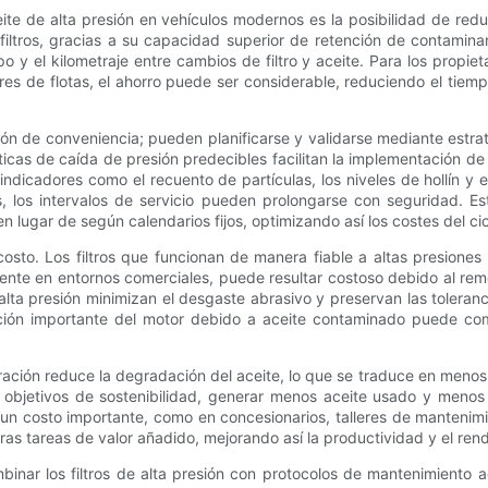
eite de alta presión en vehículos modernos es la posibilidad de redu
iltros, gracias a su capacidad superior de retención de contamina
y el kilometraje entre cambios de filtro y aceite. Para los propietar
s de flotas, el ahorro puede ser considerable, reduciendo el tiemp
ón de conveniencia; pueden planificarse y validarse mediante estrat
ticas de caída de presión predecibles facilitan la implementación de
 indicadores como el recuento de partículas, los niveles de hollín 
s, los intervalos de servicio pueden prolongarse con seguridad. E
n lugar de según calendarios fijos, optimizando así los costes del cic
l costo. Los filtros que funcionan de manera fiable a altas presion
mente en entornos comerciales, puede resultar costoso debido al rem
e alta presión minimizan el desgaste abrasivo y preservan las tolera
ción importante del motor debido a aceite contaminado puede com
ltración reduce la degradación del aceite, lo que se traduce en men
objetivos de sostenibilidad, generar menos aceite usado y menos f
n costo importante, como en concesionarios, talleres de mantenimien
tras tareas de valor añadido, mejorando así la productividad y el ren
inar los filtros de alta presión con protocolos de mantenimiento a