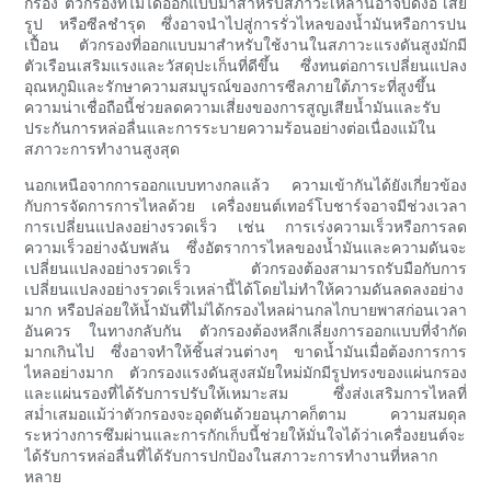
กรอง ตัวกรองที่ไม่ได้ออกแบบมาสำหรับสภาวะเหล่านี้อาจบิดงอ เสีย
รูป หรือซีลชำรุด ซึ่งอาจนำไปสู่การรั่วไหลของน้ำมันหรือการปน
เปื้อน ตัวกรองที่ออกแบบมาสำหรับใช้งานในสภาวะแรงดันสูงมักมี
ตัวเรือนเสริมแรงและวัสดุปะเก็นที่ดีขึ้น ซึ่งทนต่อการเปลี่ยนแปลง
อุณหภูมิและรักษาความสมบูรณ์ของการซีลภายใต้ภาระที่สูงขึ้น
ความน่าเชื่อถือนี้ช่วยลดความเสี่ยงของการสูญเสียน้ำมันและรับ
ประกันการหล่อลื่นและการระบายความร้อนอย่างต่อเนื่องแม้ใน
สภาวะการทำงานสูงสุด
นอกเหนือจากการออกแบบทางกลแล้ว ความเข้ากันได้ยังเกี่ยวข้อง
กับการจัดการการไหลด้วย เครื่องยนต์เทอร์โบชาร์จอาจมีช่วงเวลา
การเปลี่ยนแปลงอย่างรวดเร็ว เช่น การเร่งความเร็วหรือการลด
ความเร็วอย่างฉับพลัน ซึ่งอัตราการไหลของน้ำมันและความดันจะ
เปลี่ยนแปลงอย่างรวดเร็ว ตัวกรองต้องสามารถรับมือกับการ
เปลี่ยนแปลงอย่างรวดเร็วเหล่านี้ได้โดยไม่ทำให้ความดันลดลงอย่าง
มาก หรือปล่อยให้น้ำมันที่ไม่ได้กรองไหลผ่านกลไกบายพาสก่อนเวลา
อันควร ในทางกลับกัน ตัวกรองต้องหลีกเลี่ยงการออกแบบที่จำกัด
มากเกินไป ซึ่งอาจทำให้ชิ้นส่วนต่างๆ ขาดน้ำมันเมื่อต้องการการ
ไหลอย่างมาก ตัวกรองแรงดันสูงสมัยใหม่มักมีรูปทรงของแผ่นกรอง
และแผ่นรองที่ได้รับการปรับให้เหมาะสม ซึ่งส่งเสริมการไหลที่
สม่ำเสมอแม้ว่าตัวกรองจะอุดตันด้วยอนุภาคก็ตาม ความสมดุล
ระหว่างการซึมผ่านและการกักเก็บนี้ช่วยให้มั่นใจได้ว่าเครื่องยนต์จะ
ได้รับการหล่อลื่นที่ได้รับการปกป้องในสภาวะการทำงานที่หลาก
หลาย