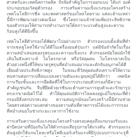
ศาสตร์และเทคนิคการผลิต ปัจจัยสำคัญในการออกแบบ ได้แก่ องค์
ประกอบของวัสดุตัวกรอง การเสริมความแข็งแรงของโครงสร้าง
เทคโนโลยีการซีล และพลศาสตร์ของไหลโดยรวม แต่ละด้านเหล่า
นี้มีการพัฒนาอย่างต่อเนื่อง ซึ่งโดยรวมแล้วช่วยเพิ่มประสิทธิภาพ
ของตัวกรองให้สามารถทำงานภายใต้สภาวะแรงดันสูงและความ
ร้อนสูงได้ดียิ่งขึ้น
เทคโนโลยีตัวกรองได้พัฒนาไปอย่างมาก ตัวกรองแบบดั้งเดิมที่ทำ
จากเซลลูโลสใช้งานได้ดีในเครื่องยนต์รุ่นเก่า แต่มีข้อจำกัดในเรื่อง
ความสม่ำเสมอของรูพรุนและความแข็งแรง ตัวกรองสมัยใหม่มักใช้
เส้นใยสังเคราะห์ ไมโครกลาส หรือวัสดุผสม ไมโครกลาสเป็น
ตัวอย่างหนึ่งที่ให้ขนาดรูพรุนที่สม่ำเสมอมากและดักจับอนุภาคได้ดี
เยี่ยมด้วยประสิทธิภาพสูง ในขณะที่วัสดุผสมสังเคราะห์ให้ความ
ทนทานต่อการเปลี่ยนแปลงความดันและอุณหภูมิได้ดีกว่า เทคนิค
การเรียงชั้นและการยึดติดที่ใช้ในการประกอบตัวกรองก็มีความ
สำคัญเช่นกัน จีบที่ยึดด้วยเรซินจะต้านทานการยุบตัวและรักษารูป
ทรงเรขาคณิตไว้ได้ ทำให้คุณสมบัติการไหลคงอยู่แม้ในขณะที่ตัว
กรองมีสิ่งสกปรกสะสม ความสมบูรณ์ของโครงสร้างนี้มีส่วนช่วย
โดยตรงต่อความแตกต่างของความดันที่คาดการณ์ได้และการกรอง
ที่สม่ำเสมอในช่วงระยะเวลาการใช้งาน
การเสริมความแข็งแรงของโครงสร้างครอบคลุมถึงแกนรองรับและ
ฝาปิดปลายที่ป้องกันไม่ให้ตัวกรองเสียรูปภายใต้แรงดัน ตัวกรองแรง
ดันสูงมักใช้แกนโลหะหรือโพลีเมอร์เสริมแรงที่มีรูปแบบการเจาะรูที่