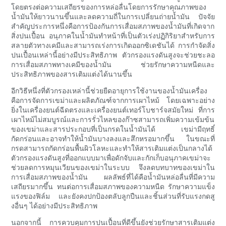
โดยตรงต่อความเสถียรของการหล่อลื่นโดยการรักษาคุณภาพของ
น้ำมันให้ยาวนานขึ้นและลดความถี่ในการเปลี่ยนถ่ายน้ำมัน ปัจจัย
สำคัญประการหนึ่งคือการป้องกันการเสื่อมสภาพของน้ำมันที่เกิดจาก
สิ่งปนเปื้อน อนุภาคในน้ำมันทำหน้าที่เป็นตัวเร่งปฏิกิริยาสำหรับการ
สลายตัวทางเคมีและสามารถเร่งการเกิดออกซิเดชันได้ การกำจัดสิ่ง
ปนเปื้อนเหล่านี้อย่างมีประสิทธิภาพ ตัวกรองแรงดันสูงจะช่วยชะลอ
การเสื่อมสภาพทางเคมีของน้ำมัน ช่วยรักษาความหนืดและ
ประสิทธิภาพของสารเติมแต่งได้นานขึ้น
อีกวิธีหนึ่งที่ตัวกรองเหล่านี้ช่วยยืดอายุการใช้งานของน้ำมันเครื่อง
คือการจัดการเขม่าและผลิตภัณฑ์จากการเผาไหม้ โดยเฉพาะอย่าง
ยิ่งในเครื่องยนต์ฉีดตรงและเครื่องยนต์เทอร์โบชาร์จสมัยใหม่ ที่การ
เผาไหม้ไม่สมบูรณ์และการรั่วไหลของก๊าซสามารถเพิ่มความเข้มข้น
ของเขม่าและสารประกอบที่เป็นกรดในน้ำมันได้ เขม่ามีฤทธิ์
กัดกร่อนและอาจทำให้น้ำมันบางลงและสึกหรอมากขึ้น ในขณะที่
กรดสามารถกัดกร่อนพื้นผิวโลหะและทำให้สารเติมแต่งเป็นกลางได้
ตัวกรองแรงดันสูงที่ออกแบบมาเพื่อดักจับและกักเก็บอนุภาคเขม่าจะ
ช่วยลดการหมุนเวียนของเขม่าในระบบ จึงลดบทบาทของเขม่าใน
การเสื่อมสภาพของน้ำมัน ผลลัพธ์ที่ได้คือน้ำมันหล่อลื่นที่มีความ
เสถียรมากขึ้น ทนต่อการเสื่อมสภาพของความหนืด รักษาความแข็ง
แรงของฟิล์ม และยังคงปกป้องตลับลูกปืนและชิ้นส่วนที่รับแรงกดสู
งอื่นๆ ได้อย่างมีประสิทธิภาพ
นอกจากนี้ การควบคุมการปนเปื้อนที่ดีขึ้นยังช่วยรักษาสารเติมแต่ง