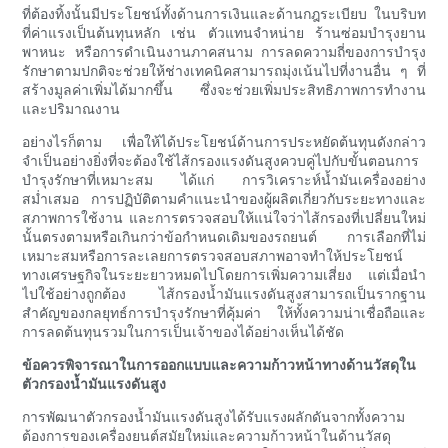
ที่ต้องทิ้งนั้นมีประโยชน์ทั้งด้านการเงินและด้านกฎระเบียบ ในบริบท
ที่ค่าแรงเป็นต้นทุนหลัก เช่น ตัวแทนจำหน่าย ร้านซ่อมบำรุงยาน
พาหนะ หรือการดำเนินงานภาคสนาม การลดความถี่ของการบำรุง
รักษาตามปกติจะช่วยให้ช่างเทคนิคสามารถมุ่งเน้นไปที่งานอื่น ๆ ที่
สร้างมูลค่าเพิ่มได้มากขึ้น ซึ่งจะช่วยเพิ่มประสิทธิภาพการทำงาน
และปริมาณงาน
อย่างไรก็ตาม เพื่อให้ได้ประโยชน์ด้านการประหยัดต้นทุนดังกล่าว
จำเป็นอย่างยิ่งที่จะต้องใช้ไส้กรองแรงดันสูงควบคู่ไปกับขั้นตอนการ
บำรุงรักษาที่เหมาะสม ได้แก่ การวิเคราะห์น้ำมันเครื่องอย่าง
สม่ำเสมอ การปฏิบัติตามคำแนะนำของผู้ผลิตเกี่ยวกับระยะทางและ
สภาพการใช้งาน และการตรวจสอบให้แน่ใจว่าไส้กรองที่เปลี่ยนใหม่
นั้นตรงตามหรือเกินกว่าข้อกำหนดเดิมของรถยนต์ การเลือกที่ไม่
เหมาะสมหรือการละเลยการตรวจสอบสภาพอาจทำให้ประโยชน์
ทางเศรษฐกิจในระยะยาวหมดไปโดยการเพิ่มความเสี่ยง แต่เมื่อนำ
ไปใช้อย่างถูกต้อง ไส้กรองน้ำมันแรงดันสูงสามารถเป็นรากฐาน
สำคัญของกลยุทธ์การบำรุงรักษาที่คุ้มค่า ให้ทั้งความน่าเชื่อถือและ
การลดต้นทุนรวมในการเป็นเจ้าของได้อย่างเห็นได้ชัด
ข้อควรพิจารณาในการออกแบบและความก้าวหน้าทางด้านวัสดุใน
ตัวกรองน้ำมันแรงดันสูง
การพัฒนาตัวกรองน้ำมันแรงดันสูงได้รับแรงผลักดันจากทั้งความ
ต้องการของเครื่องยนต์สมัยใหม่และความก้าวหน้าในด้านวัสดุ