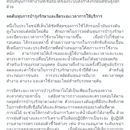
สนับสนุนการทำงานที่เชื่อถือได้ของระบบส่งกำลังรถยนต์ขั้นสูงอีก
ด้วย
ลดต้นทุนการบำรุงรักษาและยืดระยะเวลาการให้บริการ
หนึ่งในประโยชน์ที่เห็นได้ชัดที่สุดของการใช้ไส้กรองน้ำมันแรงดัน
สูงในรถยนต์สมัยใหม่คือ ศักยภาพในการลดต้นทุนการบำรุงรักษา
และยืดระยะเวลาการใช้งานให้ยาวนานขึ้น เมื่อนำไปใช้อย่าง
รอบคอบ ไส้กรองเหล่านี้ ด้วยความสามารถในการดักจับสิ่งปนเปื้อน
ที่เหนือกว่าและประสิทธิภาพที่สม่ำเสมอภายใต้สภาวะการใช้งาน
หนัก สามารถช่วยให้เจ้าของและผู้ใช้งานยืดระยะเวลาและระยะ
ทางระหว่างการเปลี่ยนไส้กรองและน้ำมันเครื่องได้อย่างปลอดภัย
สำหรับเจ้าของรถส่วนบุคคล นั่นหมายถึงจำนวนครั้งที่ไปศูนย์บริการ
ลดลงและค่าใช้จ่ายในการบำรุงรักษาประจำปีที่ต่ำลง สำหรับผู้
ประกอบการขนส่ง การประหยัดต้นทุนอาจมีมาก ลดเวลาหยุด
ทำงาน ค่าแรง และค่าใช้จ่ายอะไหล่สำหรับรถหลายคัน
การยืดระยะเวลาการบำรุงรักษาไม่ได้เป็นเพียงเรื่องของความ
สะดวกสบายเท่านั้น แต่ยังสามารถวางแผนและตรวจสอบได้ผ่าน
กลยุทธ์การบำรุงรักษาตามสภาพ ตัวกรองแรงดันสูงที่มีประสิทธิภาพ
ในการดักจับที่เชื่อถือได้และลักษณะการลดลงของแรงดันที่คาด
การณ์ได้ จะช่วยให้การดำเนินการวิเคราะห์น้ำมันทำได้ง่ายขึ้น ด้วย
การสุ่มตัวอย่างและการวิเคราะห์ในห้องปฏิบัติการเป็นระยะ ผู้ปฏิบัติ
งานสามารถตรวจสอบตัวชี้วัดต่างๆ เช่น จำนวนอนุภาค ระดับเขม่า
และการลดลงของสารเติมแต่ง เมื่อข้อมูลแสดงให้เห็นว่าการปน