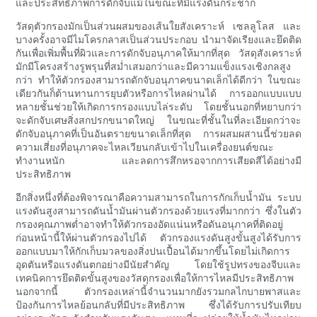
และประสิทธิภาพการดักจับแม้ในขณะที่มีแรงดันกระชาก
วัสดุตัวกรองมักเป็นส่วนผสมของเส้นใยสังเคราะห์ เซลลูโลส และ
บางครั้งอาจมีไมโครกลาสเป็นส่วนประกอบ นำมาจัดเรียงและยึดติด
กันเพื่อเพิ่มพื้นที่ผิวและการดักจับอนุภาคให้มากที่สุด วัสดุสังเคราะห์
มักมีโครงสร้างรูพรุนที่สม่ำเสมอกว่าและมีความแข็งแรงเชิงกลสูง
กว่า ทำให้ตัวกรองสามารถดักจับอนุภาคขนาดเล็กได้ดีกว่า ในขณะ
เดียวกันก็ต้านทานการยุบตัวหรือการไหลผ่านได้ การออกแบบแบบ
หลายชั้นช่วยให้เกิดการกรองแบบไล่ระดับ โดยชั้นนอกที่หยาบกว่า
จะดักจับเศษสิ่งสกปรกขนาดใหญ่ ในขณะที่ชั้นในที่ละเอียดกว่าจะ
ดักจับอนุภาคที่เป็นอันตรายขนาดเล็กที่สุด การผสมผสานนี้ช่วยลด
ความเสี่ยงที่อนุภาคจะไหลเวียนกลับเข้าไปในเครื่องยนต์ขณะ
ทำงานหนัก และลดการสึกหรอจากการเสียดสีได้อย่างมี
ประสิทธิภาพ
อีกสิ่งหนึ่งที่ต้องพิจารณาคือความสามารถในการกักเก็บน้ำมัน ระบบ
แรงดันสูงสามารถดันน้ำมันผ่านตัวกรองด้วยแรงที่มากกว่า ซึ่งในตัว
กรองคุณภาพต่ำอาจทำให้ตัวกรองอัดแน่นหรือดันอนุภาคที่ติดอยู่
ก่อนหน้านี้ให้ผ่านตัวกรองไปได้ ตัวกรองแรงดันสูงขั้นสูงได้รับการ
ออกแบบมาให้กักเก็บมวลของสิ่งปนเปื้อนได้มากขึ้นโดยไม่เกิดการ
อุดตันหรือแรงดันตกอย่างมีนัยสำคัญ โดยใช้รูปทรงของจีบและ
เทคนิคการยึดติดขั้นสูงของวัสดุกรองเพื่อให้การไหลมีประสิทธิภาพ
นอกจากนี้ ตัวกรองเหล่านี้จำนวนมากยังรวมกลไกบายพาสและ
ป้องกันการไหลย้อนกลับที่มีประสิทธิภาพ ซึ่งได้รับการปรับเทียบ