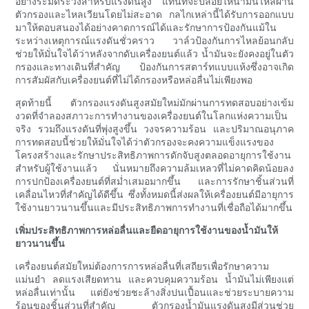
อย่างระมัดระวังสำหรับแรงดันสูง แทนที่จะปล่อยให้น้ำมันไหลผ่าน
ตัวกรองและไหลเวียนโดยไม่สะอาด กลไกเหล่านี้ได้รับการออกแบบ
มาให้ตอบสนองได้อย่างคาดการณ์ได้และรักษาการป้องกันแม้ใน
ระหว่างเหตุการณ์แรงดันชั่วคราว วาล์วป้องกันการไหลย้อนกลับ
ช่วยให้มั่นใจได้ว่าหลังจากดับเครื่องยนต์แล้ว น้ำมันจะยังคงอยู่ในตัว
กรองและทางเดินที่สำคัญ ป้องกันการสตาร์ทแบบแห้งซึ่งอาจเกิด
การสัมผัสกับเครื่องยนต์ที่ไม่ได้กรองหรือหล่อลื่นไม่เพียงพอ
สุดท้ายนี้ ตัวกรองแรงดันสูงสมัยใหม่มักผ่านการทดสอบอย่างเข้ม
งวดที่จำลองสภาวะการทำงานของเครื่องยนต์ในโลกแห่งความเป็น
จริง รวมถึงแรงดันที่พุ่งสูงขึ้น วงจรความร้อน และปริมาณอนุภาค
การทดสอบนี้ช่วยให้มั่นใจได้ว่าตัวกรองจะคงความแข็งแรงของ
โครงสร้างและรักษาประสิทธิภาพการดักจับสูงตลอดอายุการใช้งาน
สำหรับผู้ใช้งานแล้ว นั่นหมายถึงความล้มเหลวที่ไม่คาดคิดน้อยลง
การปกป้องเครื่องยนต์ที่สม่ำเสมอมากขึ้น และการรักษาชิ้นส่วนที่
เคลื่อนไหวที่สำคัญได้ดีขึ้น ซึ่งทั้งหมดนี้ส่งผลให้เครื่องยนต์มีอายุการ
ใช้งานยาวนานขึ้นและมีประสิทธิภาพการทำงานที่เชื่อถือได้มากขึ้น
เพิ่มประสิทธิภาพการหล่อลื่นและยืดอายุการใช้งานของน้ำมันให้
ยาวนานขึ้น
เครื่องยนต์สมัยใหม่ต้องการการหล่อลื่นที่เสถียรเพื่อรักษาความ
แม่นยำ ลดแรงเสียดทาน และควบคุมความร้อน น้ำมันไม่เพียงแต่
หล่อลื่นเท่านั้น แต่ยังช่วยชะล้างสิ่งปนเปื้อนและช่วยระบายความ
ร้อนของชิ้นส่วนที่สำคัญ ตัวกรองน้ำมันแรงดันสูงมีส่วนช่วย