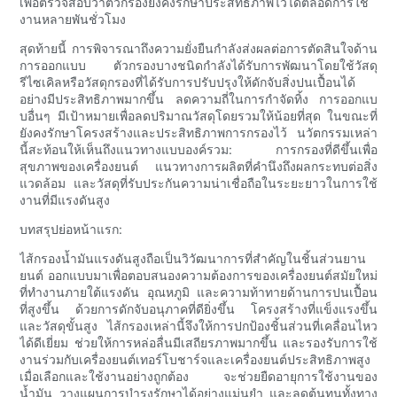
เพื่อตรวจสอบว่าตัวกรองยังคงรักษาประสิทธิภาพไว้ได้ตลอดการใช้
งานหลายพันชั่วโมง
สุดท้ายนี้ การพิจารณาถึงความยั่งยืนกำลังส่งผลต่อการตัดสินใจด้าน
การออกแบบ ตัวกรองบางชนิดกำลังได้รับการพัฒนาโดยใช้วัสดุ
รีไซเคิลหรือวัสดุกรองที่ได้รับการปรับปรุงให้ดักจับสิ่งปนเปื้อนได้
อย่างมีประสิทธิภาพมากขึ้น ลดความถี่ในการกำจัดทิ้ง การออกแบ
บอื่นๆ มีเป้าหมายเพื่อลดปริมาณวัสดุโดยรวมให้น้อยที่สุด ในขณะที่
ยังคงรักษาโครงสร้างและประสิทธิภาพการกรองไว้ นวัตกรรมเหล่า
นี้สะท้อนให้เห็นถึงแนวทางแบบองค์รวม: การกรองที่ดีขึ้นเพื่อ
สุขภาพของเครื่องยนต์ แนวทางการผลิตที่คำนึงถึงผลกระทบต่อสิ่ง
แวดล้อม และวัสดุที่รับประกันความน่าเชื่อถือในระยะยาวในการใช้
งานที่มีแรงดันสูง
บทสรุปย่อหน้าแรก:
ไส้กรองน้ำมันแรงดันสูงถือเป็นวิวัฒนาการที่สำคัญในชิ้นส่วนยาน
ยนต์ ออกแบบมาเพื่อตอบสนองความต้องการของเครื่องยนต์สมัยใหม่
ที่ทำงานภายใต้แรงดัน อุณหภูมิ และความท้าทายด้านการปนเปื้อน
ที่สูงขึ้น ด้วยการดักจับอนุภาคที่ดียิ่งขึ้น โครงสร้างที่แข็งแรงขึ้น
และวัสดุขั้นสูง ไส้กรองเหล่านี้จึงให้การปกป้องชิ้นส่วนที่เคลื่อนไหว
ได้ดีเยี่ยม ช่วยให้การหล่อลื่นมีเสถียรภาพมากขึ้น และรองรับการใช้
งานร่วมกับเครื่องยนต์เทอร์โบชาร์จและเครื่องยนต์ประสิทธิภาพสูง
เมื่อเลือกและใช้งานอย่างถูกต้อง จะช่วยยืดอายุการใช้งานของ
น้ำมัน วางแผนการบำรุงรักษาได้อย่างแม่นยำ และลดต้นทุนทั้งทาง