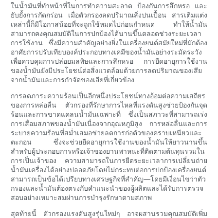
ในน้ำมันที่ทำหน้าที่ในการทำความสะอาด ป้องกันการสึกหรอ และ
ยับยั้งการกัดกร่อน เมื่อตัวกรองลดปริมาณสิ่งปนเปื้อน สารเติมแต่ง
เหล่านี้ก็มีโอกาสน้อยที่จะถูกใช้หมดไปก่อนกำหนด ทำให้น้ำมัน
สามารถคงคุณสมบัติในการปกป้องได้นานขึ้นตลอดช่วงระยะเวลา
การใช้งาน ซึ่งมีความสำคัญอย่างยิ่งในเครื่องยนต์สมัยใหม่ที่มักต้อง
อาศัยการปรับเทียบองค์ประกอบทางเคมีของน้ำมันอย่างระมัดระวัง
เพื่อควบคุมการปล่อยมลพิษและการสึกหรอ การยืดอายุการใช้งาน
ของน้ำมันยังมีประโยชน์ต่อสิ่งแวดล้อมด้วยการลดปริมาณของเสีย
จากน้ำมันและการกำจัดของเสียที่เกี่ยวข้อง
การลดภาระความร้อนเป็นอีกหนึ่งประโยชน์ทางอ้อมต่อความเสถียร
ของการหล่อลื่น ตัวกรองที่รักษาการไหลที่แรงดันสูงช่วยป้องกันจุด
ร้อนและการขาดแคลนน้ำมันเฉพาะที่ ซึ่งเป็นสภาวะที่สามารถเร่ง
การเสื่อมสภาพของน้ำมันเนื่องจากอุณหภูมิสูง การหล่อลื่นและการ
ระบายความร้อนที่สม่ำเสมอช่วยลดการก่อตัวของคราบเหนียวและ
ตะกอน ซึ่งจะช่วยยืดอายุการใช้งานของน้ำมันให้ยาวนานขึ้น
สำหรับผู้ประกอบการหรือเจ้าของยานพาหนะที่ติดตามต้นทุนรวมใน
การเป็นเจ้าของ ความสามารถในการยืดระยะเวลาการเปลี่ยนถ่าย
น้ำมันเครื่องได้อย่างปลอดภัยโดยไม่กระทบต่อการปกป้องเครื่องยนต์
สามารถเป็นข้อได้เปรียบทางเศรษฐกิจที่สำคัญ—โดยมีเงื่อนไขว่าตัว
กรองและน้ำมันต้องตรงกับคำแนะนำของผู้ผลิตและได้รับการตรวจ
สอบอย่างเหมาะสมผ่านการบำรุงรักษาตามสภาพ
สุดท้ายนี้ ตัวกรองแรงดันสูงรุ่นใหม่ๆ อาจผสานรวมคุณสมบัติเพิ่ม