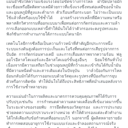
แม่นยำซึ่งให้ความแข็งแรงโดยไม่ขัดขวางการไหล ฝาปิดปลายมัก
จะเชื่อมหรือยึดติดทางเคมีด้วยกาวที่แข็งแรงซึ่งทนต่อเคมีของน้ำมัน
และอุณหภูมิที่สูงและต่ำมาก ตัวเรือนหรือกระบอก ไม่ว่าจะเป็นแบบ
ใช้แล้วทิ้งหรือแบบใช้ซ้ำได้ อาจสร้างจากเหล็กที่มีความหนาหรือ
พลาสติกวิศวกรรมที่ออกแบบมาเพื่อทนต่อการกัดกร่อนและความล้า
การเลือกออกแบบเหล่านี้ทำให้มั่นใจได้ว่าตัวกรองจะคงรูปทรงและ
ฟังก์ชันการทำงานภายใต้ภาระแบบไดนามิก
เทคโนโลยีการซีลถือเป็นความก้าวหน้าที่สำคัญอีกประการหนึ่ง
ระบบแรงดันสูงต้องการปะเก็นและโอริงที่ทนต่อการเสียรูปจากการ
บีบอัด การกัดกร่อนทางเคมี และการเสื่อมสภาพจากความร้อน ฟลู
ออโรอีลาสโตเมอร์และอีลาสโตเมอร์ขั้นสูงอื่นๆ นิยมใช้กันทั่วไป
เนื่องจากมีความเสถียรในช่วงอุณหภูมิที่กว้างและเข้ากันได้กับน้ำมัน
ที่มีความหนืดต่ำและสารเติมแต่งในปัจจุบัน วาล์วป้องกันการไหล
ย้อนกลับมักได้รับการออกแบบด้วยวัสดุและรูปทรงที่ป้องกันการยุบ
ตัวหรือการติดขัด ทำให้มั่นใจได้ถึงประสิทธิภาพที่สม่ำเสมอหลังจาก
การใช้งานซ้ำหลายรอบ
ความแม่นยำในการผลิตและมาตรการควบคุมคุณภาพก็ได้รับการ
ปรับปรุงเช่นกัน การกำหนดค่าความคลาดเคลื่อนที่เข้มงวดมากขึ้น
ในระยะห่างของรอยพับ การยึดติดของวัสดุกรอง และการประกอบ
ช่วยลดความแปรปรวนระหว่างหน่วย ทำให้ตัวกรองแต่ละตัวทำงาน
ได้ใกล้เคียงกับข้อกำหนดที่ออกแบบไว้ นอกจากนี้ ผู้ผลิตหลายรายยัง
ทำการทดสอบอายุการใช้งานแบบเร่งและจำลองสถานการณ์จริง