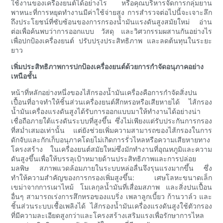
ใช้งานของเครื่องยนต์ได้อย่างไร หรือคุณบริหารจัดการกลุ่มยาน
พาหนะที่การหยุดทำงานมีค่าใช้จ่ายสูง การสำรวจต่อไปนี้จะเจาะลึก
ถึงประโยชน์ที่ซับซ้อนของการกรองน้ำมันแรงดันสูงสมัยใหม่ อ่าน
ต่อเพื่อค้นพบว่าการออกแบบ วัสดุ และวิศวกรรมผสานกันอย่างไร
เพื่อปกป้องเครื่องยนต์ ปรับปรุงประสิทธิภาพ และลดต้นทุนในระยะ
ยาว
เพิ่มประสิทธิภาพการปกป้องเครื่องยนต์ด้วยการกำจัดอนุภาคอย่าง
เหนือชั้น
หน้าที่หลักอย่างหนึ่งของไส้กรองน้ำมันเครื่องคือการกำจัดสิ่งปน
เปื้อนที่อาจทำให้ชิ้นส่วนเครื่องยนต์สึกหรอหรือเสียหายได้ ไส้กรอง
น้ำมันเครื่องแรงดันสูงได้รับการออกแบบมาให้ทำงานได้อย่างน่า
เชื่อถือภายใต้แรงดันระบบที่สูงขึ้น ซึ่งไม่เพียงแต่รับประกันการกรอง
ที่สม่ำเสมอเท่านั้น แต่ยังช่วยเพิ่มความสามารถของไส้กรองในการ
ดักจับและกักเก็บอนุภาคโดยไม่เกิดการรั่วไหลหรือความเสียหายทาง
โครงสร้าง ในเครื่องยนต์สมัยใหม่ซึ่งมักทำงานที่อุณหภูมิและความ
ดันสูงขึ้นเพื่อให้บรรลุเป้าหมายด้านประสิทธิภาพและการปล่อย
มลพิษ สภาพแวดล้อมภายในระบบหล่อลื่นจึงรุนแรงมากขึ้น ซึ่ง
ทำให้ความสำคัญของการกรองเพิ่มสูงขึ้น: เศษโลหะขนาดเล็ก
เขม่าจากการเผาไหม้ โมเลกุลน้ำมันที่เสื่อมสภาพ และสิ่งปนเปื้อน
อื่นๆ สามารถเร่งการสึกหรอของแบริ่ง เพลาลูกเบี้ยว ก้านวาล์ว และ
ชิ้นส่วนระบบเชื้อเพลิงได้ ไส้กรองน้ำมันเครื่องแรงดันสูงใช้ตัวกรอง
ที่มีความละเอียดสูงกว่าและโครงสร้างเสริมแรงเพื่อรักษาการไหล