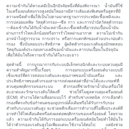
ความเข้ากันได้ทางเคมีเป็นอีกปัจจัยหนึ่งที่ต้องพิจารณา น้ำมันที่ใช้
ในเครื่องยนต์สมรรถสูงสมัยใหม่อาจมีสารเติมแต่งพิเศษหรือสูตรที่มี
ความหนืดต่ำเพื่อให้เป็นไปตามมาตรฐานการประหยัดเชื้อเพลิงและ
การปล่อยมลพิษ วัสดุตัวกรอง—ซีล กาว และการบำบัดวัสดุตัวกรอง
—ต้องเข้ากันได้กับน้ำมันเหล่านี้และเชื้อเพลิงที่อาจปนเปื้อนน้ำมัน
ผ่านการรั่วไหลเล็กน้อยหรือการรั่วไหลผ่านอากาศ ความไม่เข้ากัน
อาจนำไปสู่การบวม การเปราะ หรือการแตกหักของส่วนประกอบตัว
กรอง ซึ่งบั่นทอนประสิทธิภาพ ผู้ผลิตตัวกรองแรงดันสูงมักทดสอบ
วัสดุกับองค์ประกอบทางเคมีของน้ำมันและสารปนเปื้อนในปัจจุบัน
เพื่อให้มั่นใจถึงความเข้ากันได้ในระยะยาว
สุดท้ายนี้ การบูรณาการกับระบบอิเล็กทรอนิกส์และระบบควบคุมมี
ความสำคัญมากขึ้นเรื่อยๆ การออกแบบเครื่องยนต์บางแบบมี
เซ็นเซอร์ที่ตรวจสอบแรงดันและคุณภาพของน้ำมันเครื่อง และ
ประสิทธิภาพของตัวกรองสามารถส่งผลต่อค่าที่อ่านได้และเกณฑ์ที่
ควบคุมพฤติกรรมของระบบ ตัวกรองที่ช่วยรักษาน้ำมันเครื่องให้
สะอาดและรักษาแรงดันให้คงที่ ช่วยให้โมดูลควบคุมเครื่องยนต์
(ECM) ทำงานได้ตามที่ออกแบบไว้ สำหรับช่างเทคนิค การเลือกตัว
กรองที่ตรงกับข้อกำหนดของอุปกรณ์ดั้งเดิมหรือได้รับการรับรอง
สำหรับระบบแรงดันสูง จะช่วยหลีกเลี่ยงการทำงานที่ไม่พึงประสงค์ที่
อาจทำให้ไฟเตือนติดหรือส่งผลต่อพฤติกรรมของเครื่องยนต์ โดยรวม
แล้ว ความเข้ากันได้กับการออกแบบเครื่องยนต์สมัยใหม่ทำให้มั่นใจ
ได้ว่าตัวกรองแรงดันสูงไม่เพียงแต่จะใช้งานได้ต่อไป แต่ยังช่วย