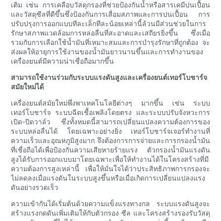
เติม เช่น การเคลือบวัสดุกรองที่ช่วยป้องกันน้ำหรือสารเคมีปนเปื้อน
และวัสดุซีลที่ดีขึ้นซึ่งป้องกันการเสื่อมสภาพและการปนเปื้อน การ
ปรับปรุงการออกแบบทีละเล็กทีละน้อยเหล่านี้ล้วนมีส่วนช่วยในการ
รักษาสภาพแวดล้อมการหล่อลื่นที่สะอาดและเสถียรยิ่งขึ้น ซึ่งเมื่อ
รวมกับการเลือกใช้น้ำมันที่เหมาะสมและการบำรุงรักษาที่ถูกต้อง จะ
ส่งผลให้อายุการใช้งานของน้ำมันยาวนานขึ้นและการทำงานของ
เครื่องยนต์มีความน่าเชื่อถือมากขึ้น
สามารถใช้งานร่วมกับระบบแรงดันสูงและเครื่องยนต์เทอร์โบชาร์จ
สมัยใหม่ได้
เครื่องยนต์สมัยใหม่พึ่งพาเทคโนโลยีต่างๆ มากขึ้น เช่น ระบบ
เทอร์โบชาร์จ ระบบฉีดเชื้อเพลิงโดยตรง และระบบปรับจังหวะการ
เปิด-ปิดวาล์ว ซึ่งทั้งหมดนี้สามารถเปลี่ยนแปลงความต้องการของ
ระบบหล่อลื่นได้ โดยเฉพาะอย่างยิ่ง เทอร์โบชาร์จเจอร์ทำงานที่
ความเร็วและอุณหภูมิสูงมาก จึงต้องการการจ่ายและการกรองน้ำมัน
ที่เชื่อถือได้เพื่อป้องกันความเสียหายร้ายแรง ตัวกรองน้ำมันแรงดัน
สูงได้รับการออกแบบมาโดยเฉพาะเพื่อให้ทำงานได้ในโครงสร้างที่มี
ความต้องการสูงเหล่านี้ เพื่อให้มั่นใจได้ว่าประสิทธิภาพการกรองจะ
ไม่ลดลงเมื่อแรงดันในระบบสูงขึ้นหรือเมื่อเกิดการเปลี่ยนแปลงแรง
ดันอย่างรวดเร็ว
ความเข้ากันได้เริ่มต้นด้วยความแข็งแรงทางกล ระบบแรงดันสูงจะ
สร้างแรงกดดันเพิ่มเติมให้กับตัวกรอง ซีล และโครงสร้างรองรับวัสดุ