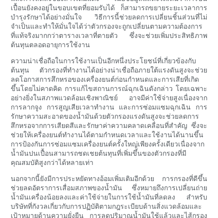
เปื้อนยังคงอยู่ในขอบเขตที่ยอมรับได้ ก็สามารถขยายระยะเวลาการ
บำรุงรักษาได้อย่างมั่นใจ วิธีการนี้ช่วยลดการเปลี่ยนชิ้นส่วนที่ไม่
จำเป็นและทำให้มั่นใจได้ว่าตัวกรองจะถูกเปลี่ยนตามความต้องการ
ที่แท้จริงมากกว่าตารางเวลาที่ตายตัว ซึ่งจะช่วยเพิ่มประสิทธิภาพ
ต้นทุนตลอดอายุการใช้งาน
ความน่าเชื่อถือในการใช้งานเป็นอีกหนึ่งประโยชน์ที่เกี่ยวข้องกับ
ต้นทุน ตัวกรองที่ทำงานได้อย่างน่าเชื่อถือภายใต้แรงดันสูงจะช่วย
ลดโอกาสการสึกหรอของเครื่องยนต์ก่อนกำหนดและการเสียที่เกิด
ขึ้นโดยไม่คาดคิด การแก้ไขสถานการณ์ฉุกเฉินดังกล่าว โดยเฉพาะ
อย่างยิ่งในสภาพแวดล้อมเชิงพาณิชย์ อาจมีค่าใช้จ่ายสูงเนื่องจาก
การลากจูง การสูญเสียเวลาทำงาน และการซ่อมแซมฉุกเฉิน การ
รักษาความสะอาดของน้ำมันด้วยตัวกรองแรงดันสูงจะช่วยลดการ
สึกหรอจากการเสียดสีและรักษาค่าความคลาดเคลื่อนที่สำคัญ ซึ่งจะ
ช่วยให้เครื่องยนต์ทำงานได้ตามกำหนดเวลาและใช้งานได้นานขึ้น
การป้องกันการซ่อมแซมเครื่องยนต์ครั้งใหญ่เพียงครั้งเดียวเนื่องจาก
น้ำมันปนเปื้อนสามารถชดเชยต้นทุนที่เพิ่มขึ้นของตัวกรองที่มี
คุณสมบัติสูงกว่าได้หลายเท่า
นอกจากนี้ยังมีการประหยัดทางอ้อมเพิ่มเติมอีกด้วย การกรองที่ดีขึ้น
ช่วยลดอัตราการเสื่อมสภาพของน้ำมัน ซึ่งหมายถึงการเปลี่ยนถ่าย
น้ำมันเครื่องน้อยลงและค่าใช้จ่ายในการใช้น้ำมันที่ลดลง สำหรับ
บริษัทที่กังวลเกี่ยวกับการปฏิบัติตามกฎระเบียบด้านสิ่งแวดล้อมและ
เป้าหมายด้านความยั่งยืน การลดปริมาณน้ำมันใช้แล้วและไส้กรอง