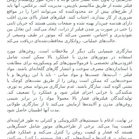
فیلتر نشده از طریق مکانیسم بای‌پس، مدیریت کنند. برعکس، آنها باید
از طرح‌های بیش از حد محدودکننده که می‌توانند اجزا را در مواقع
ضروری از کار بیندازند، اجتناب کنند. فیلترهای فشار بالای مدرن اغلب
دارای هندسه چین‌دار بهینه شده و صفحات پشتی هستند که جریان ثابتی
را حتی در صورت پر شدن فیلتر از ذرات، ایجاد می‌کنند. این تعادل بین
نفوذپذیری و احتباس، تضمین می‌کند که موتور در طیف وسیعی از
حالت‌های عملیاتی، روانکاری محافظت‌شده‌ای دریافت می‌کند.
سازگاری شیمیایی یکی دیگر از ملاحظات است. روغن‌های مورد
استفاده در موتورهای مدرن با عملکرد بالا ممکن است شامل
افزودنی‌های تخصصی یا فرمولاسیون‌های کم ویسکوزیته برای مطابقت
با استانداردهای مصرف سوخت و انتشار گازهای گلخانه‌ای باشند. مواد
فیلتر - آب‌بندها، چسب‌ها و مواد میانی - باید با این روغن‌ها و با
سوخت‌هایی که ممکن است روغن را از طریق نشت‌های کوچک یا
نشتی آلوده کنند، سازگار باشند. عدم سازگاری می‌تواند منجر به تورم،
شکنندگی یا خرابی اجزای فیلتر شود و عملکرد را تضعیف کند.
تولیدکنندگان فیلترهای فشار بالا معمولاً مواد را در برابر شیمی
روغن‌های مدرن و آلاینده‌ها آزمایش می‌کنند تا از سازگاری طولانی
مدت آنها اطمینان حاصل شود.
در نهایت، ادغام با سیستم‌های الکترونیکی و کنترلی به طور فزاینده‌ای
اهمیت پیدا می‌کند. برخی از طراحی‌های موتور شامل حسگرهایی
هستند که فشار و کیفیت روغن را کنترل می‌کنند و عملکرد فیلتر
می‌تواند بر قرائت‌ها و آستانه‌هایی که رفتار سیستم را کنترل می‌کنند،