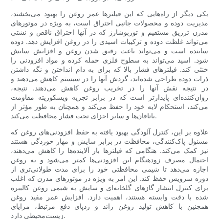
یکی دیگر از راه‌هایی که این فیلترها عمر روغن را بهبود می‌بخشند،
مدیریت دوده و محصولات جانبی احتراق است، به ویژه در موتورهای
مدرن تزریق مستقیم و توربوشارژ که در آنها احتراق ناقص و نشتی
می‌تواند غلظت دوده و ترکیبات اسیدی را در روغن افزایش دهد. دوده
ساینده است و می‌تواند باعث رقیق شدن روغن و افزایش سایش
شود. اسید می‌تواند به سطوح فلزی حمله کرده و مواد افزودنی را
خنثی کند. فیلترهای فشار بالا که برای به دام انداختن و نگه داشتن
ذرات دوده طراحی شده‌اند، گردش آنها را در سیستم کاهش می‌دهند و
در نتیجه نقش آنها را در تخریب روغن کاهش می‌دهند. نتیجه،
روان‌کننده‌ای پایدارتر است که در برابر تجزیه ویسکوزیته مقاومت
می‌کند، استحکام لایه خود را حفظ می‌کند و همچنان به طور مؤثر از
یاتاقان‌ها و سایر اجزای تحت فشار محافظت می‌کند.
علاوه بر این، کنترل آلودگی بهبود یافته به حفظ افزودنی‌های روغن که
مسئول پاک‌کنندگی، محافظت در برابر سایش و مهار خوردگی هستند
نیز کمک می‌کند. هنگامی که فیلترها بار آلاینده‌ها را کاهش می‌دهند،
احتمال مصرف زودهنگام این افزودنی‌ها کمتر می‌شود و به روغن
اجازه می‌دهد تا شیمی محافظتی خود را برای مدت طولانی‌تری از
دوره سرویس حفظ کند. این امر به ویژه در موتورهای مدرن که اغلب
برای کنترل انتشار گازهای گلخانه‌ای و سایش به شیمی روغن کالیبره
شده با دقت وابسته هستند، اهمیت دارد. افزایش عمر مفید روغن
همچنین با کاهش تولید روغن زائد و ردپای دفع مرتبط، مزایای
زیست‌محیطی دارد.