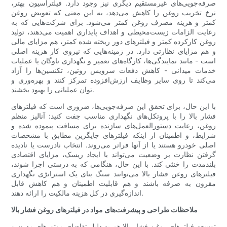
صرفه‌جویی‌های غیرمستقیم دیگری نیز وجود دارد. فیلتراسیون بهتر،
نرخ تخریب روغن را کاهش می‌دهد، به این معنی که تعویض روغن
کمتر و هزینه مصرف روغن کمتر می‌شود. برای شرکت‌هایی که به
رعایت الزامات زیست‌محیطی و اهداف پایداری اهمیت می‌دهند، تولید
روغن کارکرده کمتر و فیلترهای دور ریخته شده کمتر، هم مزایای مالی
و هم مزایای نظارتی دارد. در زمینه‌هایی که نیروی کار هزینه اصلی
است - مانند نمایندگی‌ها، کارگاه‌های تعمیر و نگهداری ناوگان یا عملیات
خدمات میدانی - کاهش دفعات سرویس روتین، تکنسین‌ها را آزاد
می‌کند تا روی سایر وظایف ارزش‌افزوده تمرکز کنند و بهره‌وری و
توان عملیاتی را بهبود بخشند.
با این حال، برای تحقق این صرفه‌جویی‌ها، ضروری است که فیلترهای
فشار بالا را با پروتکل‌های نگهداری مناسب جفت کنید: آنالیز منظم
روغن، رعایت دستورالعمل‌های سازنده برای مسافت پیموده شده و
شرایط، و اطمینان از اینکه فیلترهای جایگزین مطابق با مشخصات
اصلی خودرو هستند یا از آنها فراتر می‌روند. انتخاب نادرست یا نادیده
گرفتن نظارت بر وضعیت می‌تواند با ایجاد ریسک، مزایای اقتصادی
بلندمدت را خنثی کند. با این حال، هنگامی که به درستی اجرا شوند،
فیلترهای روغن فشار بالا می‌توانند سنگ بنای یک استراتژی نگهداری
مقرون به صرفه باشند و هم قابلیت اطمینان و هم کاهش قابل
اندازه‌گیری در کل هزینه مالکیت را ارائه دهند.
ملاحظات طراحی و پیشرفت‌های مواد در فیلترهای روغن فشار بالا
توسعه فیلترهای روغن فشار بالا هم به دلیل تقاضای موتورهای مدرن و