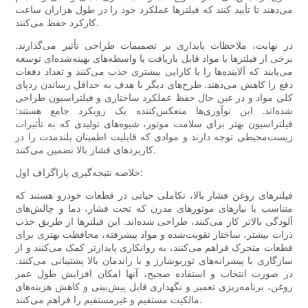
می‌دهند تا تأیید کنند که فیلترها عملکرد خود را در طول هزاران ساعت
کارکرد حفظ می‌کنند.
در نهایت، ملاحظات پایداری بر تصمیمات طراحی تأثیر می‌گذارند.
برخی از فیلترها با مواد قابل بازیافت یا واسطه‌های بهینه‌شده‌ای توسعه
می‌یابند که آلاینده‌ها را با کارایی بیشتری جذب می‌کنند و تعداد دفعات
دفع را کاهش می‌دهند. طرح‌های دیگر با هدف به حداقل رساندن ردپای
کلی مواد و در عین حال حفظ عملکرد ساختاری و فیلتراسیون طراحی
شده‌اند. این نوآوری‌ها منعکس‌کننده یک رویکرد جامع هستند:
فیلتراسیون بهتر برای سلامت موتور، شیوه‌های تولیدی که به تأثیرات
زیست‌محیطی توجه دارند و موادی که قابلیت اطمینان بلندمدت را در
کاربردهای فشار بالا تضمین می‌کنند.
خلاصه نتیجه‌گیری پاراگراف اول:
فیلترهای روغن فشار بالا، تکاملی حیاتی در قطعات خودرو هستند که
متناسب با نیازهای موتورهای مدرن که تحت فشار، دما و چالش‌های
آلودگی بالاتر کار می‌کنند، طراحی شده‌اند. این فیلترها از طریق جذب
ذرات بیشتر، ساختار تقویت‌شده و مواد پیشرفته، محافظت بهتری برای
قطعات متحرک فراهم می‌کنند، به روانکاری پایدارتر کمک می‌کنند و از
سازگاری با پیشرانه‌های توربوشارژ و با راندمان بالا پشتیبانی می‌کنند.
در صورت انتخاب و استفاده صحیح، آنها امکان افزایش طول عمر
روغن، برنامه‌ریزی تعمیر و نگهداری قابل پیش‌بینی و کاهش هزینه‌های
مالکیت مستقیم و غیرمستقیم را فراهم می‌کنند.