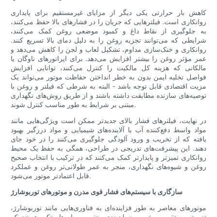
کاهش بار حرارتی یکی دیگر از مزایای غیرمستقیم برای پایداری
روانکاری است. فیلترهایی که جریان را در فشارهای بالا حفظ می‌کنند،
به جلوگیری از نقاط داغ و کمبود موضعی روغن کمک می‌کنند،
شرایطی که می‌توانند تجزیه روغن را به دلیل دمای بالا تسریع کنند.
روانکاری و خنک‌سازی مداوم، تشکیل لعاب و لجن را کاهش می‌دهد و
عمر مؤثر روغن را بیشتر افزایش می‌دهد. برای اپراتورهای ناوگان یا
مالکانی که هزینه کل مالکیت را کنترل می‌کنند، توانایی افزایش
فواصل تخلیه ایمن بدون به خطر انداختن حفاظت موتور می‌تواند یک
مزیت اقتصادی قابل توجه باشد - البته به شرطی که فیلتر و روغن با
توصیه‌های سازنده مطابقت داشته باشند و از طریق روش‌های نگهداری
مبتنی بر شرایط به طور مناسب کنترل شوند.
در نهایت، فیلترهای فشار بالای جدیدتر ممکن است ویژگی‌هایی مانند
مواد واسط دفع‌کننده آب یا آلاینده‌های شیمیایی و مواد درزگیر بهبود
یافته که از تخریب و ورود آلودگی جلوگیری می‌کنند را در خود جای
دهند. این پیشرفت‌های تدریجی در طراحی، همگی به حفظ یک محیط
روانکاری تمیزتر و پایدارتر کمک می‌کنند که در ترکیب با انتخاب صحیح
روغن و شیوه‌های نگهداری، منجر به عمر طولانی‌تر روغن و عملکرد
قابل اعتمادتر موتور می‌شود.
سازگاری با سیستم‌های فشار قوی مدرن و موتورهای توربوشارژ
موتورهای معاصر به طور فزاینده‌ای به فناوری‌هایی مانند توربوشارژ،
تزریق مستقیم سوخت و زمان‌بندی متغیر سوپاپ‌ها متکی هستند که