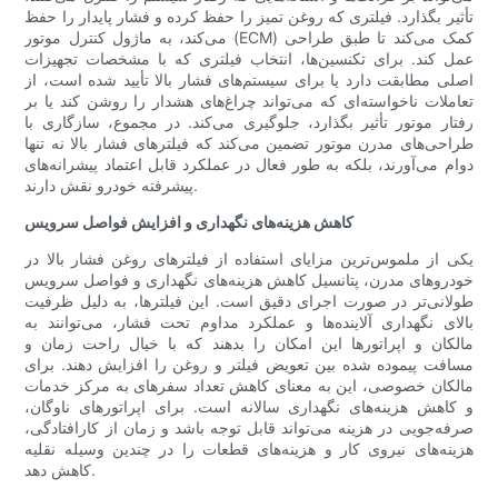
تأثیر بگذارد. فیلتری که روغن تمیز را حفظ کرده و فشار پایدار را حفظ
می‌کند، به ماژول کنترل موتور (ECM) کمک می‌کند تا طبق طراحی
عمل کند. برای تکنسین‌ها، انتخاب فیلتری که با مشخصات تجهیزات
اصلی مطابقت دارد یا برای سیستم‌های فشار بالا تأیید شده است، از
تعاملات ناخواسته‌ای که می‌تواند چراغ‌های هشدار را روشن کند یا بر
رفتار موتور تأثیر بگذارد، جلوگیری می‌کند. در مجموع، سازگاری با
طراحی‌های مدرن موتور تضمین می‌کند که فیلترهای فشار بالا نه تنها
دوام می‌آورند، بلکه به طور فعال در عملکرد قابل اعتماد پیشرانه‌های
پیشرفته خودرو نقش دارند.
کاهش هزینه‌های نگهداری و افزایش فواصل سرویس
یکی از ملموس‌ترین مزایای استفاده از فیلترهای روغن فشار بالا در
خودروهای مدرن، پتانسیل کاهش هزینه‌های نگهداری و فواصل سرویس
طولانی‌تر در صورت اجرای دقیق است. این فیلترها، به دلیل ظرفیت
بالای نگهداری آلاینده‌ها و عملکرد مداوم تحت فشار، می‌توانند به
مالکان و اپراتورها این امکان را بدهند که با خیال راحت زمان و
مسافت پیموده شده بین تعویض فیلتر و روغن را افزایش دهند. برای
مالکان خصوصی، این به معنای کاهش تعداد سفرهای به مرکز خدمات
و کاهش هزینه‌های نگهداری سالانه است. برای اپراتورهای ناوگان،
صرفه‌جویی در هزینه می‌تواند قابل توجه باشد و زمان از کارافتادگی،
هزینه‌های نیروی کار و هزینه‌های قطعات را در چندین وسیله نقلیه
کاهش دهد.