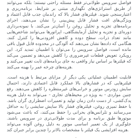
فواصل سرویس طولانی‌تر فقط مسئله راحتی نیستند؛ بلکه می‌توانند
از طریق استراتژی‌های نگهداری مبتنی بر شرایط، برنامه‌ریزی و
اعتبارسنجی شوند. فیلترهای فشار بالا که راندمان جذب قابل اعتماد و
ویژگی‌های افت فشار قابل پیش‌بینی را نشان می‌دهند، اجرای
برنامه‌های تجزیه و تحلیل روغن را آسان‌تر می‌کنند. با نمونه‌برداری
دوره‌ای و تجزیه و تحلیل آزمایشگاهی، اپراتورها می‌توانند شاخص‌هایی
مانند تعداد ذرات، سطح دوده و کاهش افزودنی‌ها را کنترل کنند.
هنگامی که داده‌ها نشان می‌دهند که آلودگی در محدوده قابل قبول باقی
مانده است، فواصل سرویس را می‌توان با اطمینان تمدید کرد. این
رویکرد تعویض قطعات غیرضروری را کاهش می‌دهد و تضمین می‌کند
که فیلترها بر اساس نیاز واقعی به جای برنامه‌های ثابت تغییر می‌کنند و
هزینه‌های چرخه عمر را بهینه می‌کنند.
قابلیت اطمینان عملیاتی یکی دیگر از مزایای مرتبط با هزینه است.
فیلترهایی که در فشارهای بالا عملکرد قابل اعتمادی دارند، احتمال
سایش زودرس موتور و خرابی‌های غیرمنتظره را کاهش می‌دهند. رفع
چنین مواردی - به ویژه در محیط‌های تجاری - می‌تواند به دلیل هزینه
یدک‌کشی، از دست دادن زمان تولید و تعمیرات اضطراری گران باشد.
با حفظ تمیزی روغن، فیلترهای فشار بالا سایش سایشی را به حداقل
می‌رسانند و تلرانس‌های بحرانی را حفظ می‌کنند، که باعث می‌شود
موتورها طبق برنامه و برای مدت طولانی‌تری در سرویس باشند.
جلوگیری از یک تعمیر اساسی موتور به دلیل روغن آلوده می‌تواند
هزینه افزایشی یک فیلتر با مشخصات بالاتر را چندین برابر جبران کند.