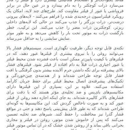
می‌سازد ذرات کوچکتر را به دام بیندازد و در عین حال در برابر
فروپاشی یا عبور از فیلتر مقاومت کند. طرح‌های چند لایه، امکان یک
رویکرد فیلتراسیون درجه‌بندی شده را فراهم می‌کنند - لایه‌های بیرونی
درشت‌تر، ذرات بزرگتر را جذب می‌کنند در حالی که لایه‌های داخلی
ریزتر، کوچکترین ذرات مضر را جذب می‌کنند. این ترکیب، خطر
بازگشت ذرات به موتور تحت بار را کاهش می‌دهد و به طور موثر
سایش سایشی را به حداقل می‌رساند.
نکته‌ی قابل توجه دیگر، ظرفیت نگهداری است. سیستم‌های فشار بالا
می‌توانند روغن را با نیروی بیشتری از فیلترها عبور دهند، که در
فیلترهای با کیفیت پایین‌تر ممکن است باعث فشرده شدن محیط فیلتر
یا عبور اجباری ذرات قبلاً به دام افتاده از فیلتر شود. فیلترهای فشار
بالای پیشرفته برای نگه داشتن جرم آلاینده بیشتر بدون گرفتگی یا افت
فشار قابل توجه طراحی شده‌اند و از هندسه‌ی چین‌خوردگی و
تکنیک‌های پیشرفته‌ی اتصال محیط فیلتر برای حفظ جریان کارآمد
استفاده می‌کنند. علاوه بر این، بسیاری از این فیلترها دارای
مکانیسم‌های بای‌پس و ضد تخلیه‌ی مؤثر هستند که با دقت برای
فشارهای بالاتر کالیبره شده‌اند. به جای اینکه اجازه دهند روغن از فیلتر
عبور کند و به صورت ناخالص گردش کند، این مکانیسم‌ها به گونه‌ای
طراحی شده‌اند که به طور قابل پیش‌بینی پاسخ دهند و حتی در مواقع
فشار گذرا نیز محافظت را حفظ کنند. شیرهای ضد تخلیه تضمین
می‌کنند که پس از خاموش شدن موتور، روغن در فیلتر و مجاری
بحرانی باقی بماند و از روشن شدن خشک که در آن تماس موتور فیلتر