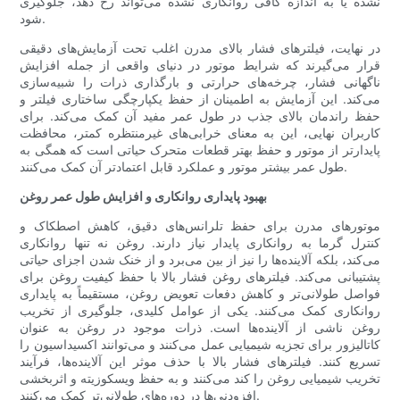
نشده یا به اندازه کافی روانکاری نشده می‌تواند رخ دهد، جلوگیری
شود.
در نهایت، فیلترهای فشار بالای مدرن اغلب تحت آزمایش‌های دقیقی
قرار می‌گیرند که شرایط موتور در دنیای واقعی از جمله افزایش
ناگهانی فشار، چرخه‌های حرارتی و بارگذاری ذرات را شبیه‌سازی
می‌کند. این آزمایش به اطمینان از حفظ یکپارچگی ساختاری فیلتر و
حفظ راندمان بالای جذب در طول عمر مفید آن کمک می‌کند. برای
کاربران نهایی، این به معنای خرابی‌های غیرمنتظره کمتر، محافظت
پایدارتر از موتور و حفظ بهتر قطعات متحرک حیاتی است که همگی به
طول عمر بیشتر موتور و عملکرد قابل اعتمادتر آن کمک می‌کنند.
بهبود پایداری روانکاری و افزایش طول عمر روغن
موتورهای مدرن برای حفظ تلرانس‌های دقیق، کاهش اصطکاک و
کنترل گرما به روانکاری پایدار نیاز دارند. روغن نه تنها روانکاری
می‌کند، بلکه آلاینده‌ها را نیز از بین می‌برد و از خنک شدن اجزای حیاتی
پشتیبانی می‌کند. فیلترهای روغن فشار بالا با حفظ کیفیت روغن برای
فواصل طولانی‌تر و کاهش دفعات تعویض روغن، مستقیماً به پایداری
روانکاری کمک می‌کنند. یکی از عوامل کلیدی، جلوگیری از تخریب
روغن ناشی از آلاینده‌ها است. ذرات موجود در روغن به عنوان
کاتالیزور برای تجزیه شیمیایی عمل می‌کنند و می‌توانند اکسیداسیون را
تسریع کنند. فیلترهای فشار بالا با حذف موثر این آلاینده‌ها، فرآیند
تخریب شیمیایی روغن را کند می‌کنند و به حفظ ویسکوزیته و اثربخشی
افزودنی‌ها در دوره‌های طولانی‌تر کمک می‌کنند.