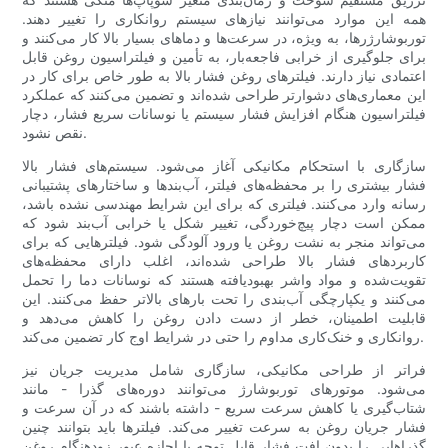
همه این موارد می‌توانند نیازهای سیستم روانکاری را تغییر دهند.
توربوشارژرها، به ویژه، در سرعت‌ها و دماهای بسیار بالا کار می‌کنند و
برای جلوگیری از خرابی فاجعه‌بار، به تأمین و فیلتراسیون روغن قابل
اعتمادی نیاز دارند. فیلترهای روغن فشار بالا به طور خاص برای کار در
این معماری‌های دشوارتر طراحی شده‌اند و تضمین می‌کنند که عملکرد
فیلتراسیون هنگام افزایش فشار سیستم یا نوسانات سریع فشار، دچار
نقص نشود.
سازگاری با استحکام مکانیکی آغاز می‌شود. سیستم‌های فشار بالا
فشار بیشتری را بر محفظه‌های فیلتر، آب‌بندها و ساختارهای پشتیبانی
رسانه وارد می‌کنند. فیلتری که برای این شرایط مهندسی نشده باشد،
ممکن است دچار پیچ‌خوردگی، تغییر شکل یا خرابی آب‌بند شود که
می‌تواند منجر به نشت روغن یا ورود آلودگی شود. فیلترهایی که برای
کاربردهای فشار بالا طراحی شده‌اند، اغلب دارای محفظه‌های
تقویت‌شده و مواد واشر بهبودیافته هستند که نوسانات دما را تحمل
می‌کنند و یکپارچگی آب‌بندی را تحت بارهای بالاتر حفظ می‌کنند. این
قابلیت اطمینان، خطر از دست دادن روغن را کاهش می‌دهد و
روانکاری و خنک‌کاری مداوم را حتی در شرایط اوج کار تضمین می‌کند.
فراتر از طراحی مکانیکی، سازگاری شامل مدیریت جریان نیز
می‌شود. موتورهای توربوشارژ می‌توانند دوره‌های گذرا - مانند
شتاب‌گیری یا کاهش سرعت سریع - داشته باشند که در آن سرعت و
فشار جریان روغن به سرعت تغییر می‌کند. فیلترها باید بتوانند چنین
گذراهایی را بدون افت فشار قابل توجه یا اجازه عبور زودهنگام روغن