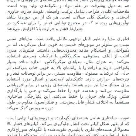
هم به دلیل پیشرفت در علم مواد و تکنیک‌های تولید بوده است.
ملاحظات کلیدی طراحی شامل ترکیب واسطه، تقویت سازه، فناوری
آب‌بندی و دینامیک کلی سیالات است. هر یک از این حوزه‌ها شاهد
نوآوری‌هایی بوده‌اند که در مجموع توانایی فیلتر را برای عملکرد در
شرایط فشار و حرارت بالا افزایش می‌دهند.
فناوری مدیا به طور قابل توجهی تکامل یافته است. مدیاهای سنتی
مبتنی بر سلولز در موتورهای قدیمی به خوبی عمل می‌کردند، اما در
یکنواختی و استحکام منافذ محدودیت‌هایی داشتند. فیلترهای مدرن
اغلب از الیاف مصنوعی، میکروگلاس یا ترکیبات هیبریدی استفاده
می‌کنند. به عنوان مثال، مدیاهای میکروگلاس، اندازه منافذ بسیار
یکنواختی دارند و ذرات را با راندمان بالا به خوبی جذب می‌کنند، در
حالی که ترکیبات مصنوعی مقاومت بیشتری در برابر نوسانات فشار و
چرخه‌های حرارتی دارند. تکنیک‌های لایه‌بندی و اتصال مورد استفاده
برای مونتاژ مدیا نیز مهم هستند: پلیسه‌های رزینی در برابر فروپاشی
مقاومت می‌کنند و هندسه خود را حفظ می‌کنند و حتی با بارگذاری
فیلتر، ویژگی‌های جریان را حفظ می‌کنند. این یکپارچگی ساختاری
مستقیماً به اختلاف فشار قابل پیش‌بینی و فیلتراسیون مداوم در طول
دوره سرویس کمک می‌کند.
تقویت ساختاری شامل هسته‌های نگهدارنده و درپوش‌های انتهایی است
که از تغییر شکل فیلتر تحت فشار جلوگیری می‌کند. فیلترهای فشار بالا
معمولاً از هسته‌های فلزی یا پلیمری تقویت‌شده با الگوهای سوراخ‌کاری
دقیق استفاده می‌کنند که بدون ایجاد مانع در جریان، استحکام را فراهم