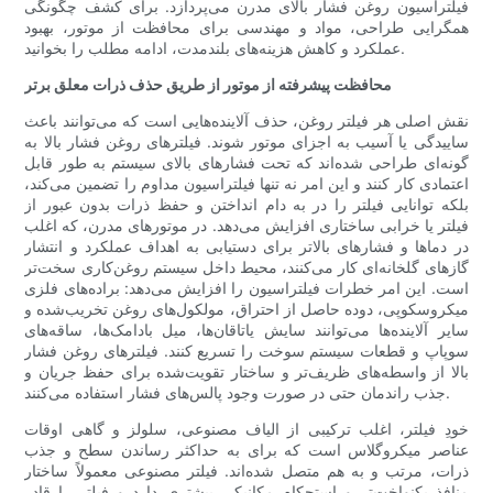
فیلتراسیون روغن فشار بالای مدرن می‌پردازد. برای کشف چگونگی
همگرایی طراحی، مواد و مهندسی برای محافظت از موتور، بهبود
عملکرد و کاهش هزینه‌های بلندمدت، ادامه مطلب را بخوانید.
محافظت پیشرفته از موتور از طریق حذف ذرات معلق برتر
نقش اصلی هر فیلتر روغن، حذف آلاینده‌هایی است که می‌توانند باعث
ساییدگی یا آسیب به اجزای موتور شوند. فیلترهای روغن فشار بالا به
گونه‌ای طراحی شده‌اند که تحت فشارهای بالای سیستم به طور قابل
اعتمادی کار کنند و این امر نه تنها فیلتراسیون مداوم را تضمین می‌کند،
بلکه توانایی فیلتر را در به دام انداختن و حفظ ذرات بدون عبور از
فیلتر یا خرابی ساختاری افزایش می‌دهد. در موتورهای مدرن، که اغلب
در دماها و فشارهای بالاتر برای دستیابی به اهداف عملکرد و انتشار
گازهای گلخانه‌ای کار می‌کنند، محیط داخل سیستم روغن‌کاری سخت‌تر
است. این امر خطرات فیلتراسیون را افزایش می‌دهد: براده‌های فلزی
میکروسکوپی، دوده حاصل از احتراق، مولکول‌های روغن تخریب‌شده و
سایر آلاینده‌ها می‌توانند سایش یاتاقان‌ها، میل بادامک‌ها، ساقه‌های
سوپاپ و قطعات سیستم سوخت را تسریع کنند. فیلترهای روغن فشار
بالا از واسطه‌های ظریف‌تر و ساختار تقویت‌شده برای حفظ جریان و
جذب راندمان حتی در صورت وجود پالس‌های فشار استفاده می‌کنند.
خودِ فیلتر، اغلب ترکیبی از الیاف مصنوعی، سلولز و گاهی اوقات
عناصر میکروگلاس است که برای به حداکثر رساندن سطح و جذب
ذرات، مرتب و به هم متصل شده‌اند. فیلتر مصنوعی معمولاً ساختار
منافذ یکنواخت‌تر و استحکام مکانیکی بیشتری دارد و فیلتر را قادر