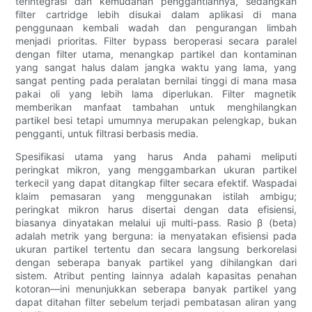
terintegrasi dan kemudahan penggantiannya, sedangkan
filter cartridge lebih disukai dalam aplikasi di mana
penggunaan kembali wadah dan pengurangan limbah
menjadi prioritas. Filter bypass beroperasi secara paralel
dengan filter utama, menangkap partikel dan kontaminan
yang sangat halus dalam jangka waktu yang lama, yang
sangat penting pada peralatan bernilai tinggi di mana masa
pakai oli yang lebih lama diperlukan. Filter magnetik
memberikan manfaat tambahan untuk menghilangkan
partikel besi tetapi umumnya merupakan pelengkap, bukan
pengganti, untuk filtrasi berbasis media.
Spesifikasi utama yang harus Anda pahami meliputi
peringkat mikron, yang menggambarkan ukuran partikel
terkecil yang dapat ditangkap filter secara efektif. Waspadai
klaim pemasaran yang menggunakan istilah ambigu;
peringkat mikron harus disertai dengan data efisiensi,
biasanya dinyatakan melalui uji multi-pass. Rasio β (beta)
adalah metrik yang berguna: ia menyatakan efisiensi pada
ukuran partikel tertentu dan secara langsung berkorelasi
dengan seberapa banyak partikel yang dihilangkan dari
sistem. Atribut penting lainnya adalah kapasitas penahan
kotoran—ini menunjukkan seberapa banyak partikel yang
dapat ditahan filter sebelum terjadi pembatasan aliran yang