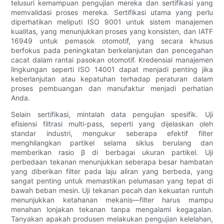
telusuri kemampuan pengujian mereka dan sertifikasi yang
memvalidasi proses mereka. Sertifikasi utama yang perlu
diperhatikan meliputi ISO 9001 untuk sistem manajemen
kualitas, yang menunjukkan proses yang konsisten, dan IATF
16949 untuk pemasok otomotif, yang secara khusus
berfokus pada peningkatan berkelanjutan dan pencegahan
cacat dalam rantai pasokan otomotif. Kredensial manajemen
lingkungan seperti ISO 14001 dapat menjadi penting jika
keberlanjutan atau kepatuhan terhadap peraturan dalam
proses pembuangan dan manufaktur menjadi perhatian
Anda.
Selain sertifikasi, mintalah data pengujian spesifik. Uji
efisiensi filtrasi multi-pass, seperti yang dijelaskan oleh
standar industri, mengukur seberapa efektif filter
menghilangkan partikel selama siklus berulang dan
memberikan rasio β di berbagai ukuran partikel. Uji
perbedaan tekanan menunjukkan seberapa besar hambatan
yang diberikan filter pada laju aliran yang berbeda, yang
sangat penting untuk memastikan pelumasan yang tepat di
bawah beban mesin. Uji tekanan pecah dan kekuatan runtuh
menunjukkan ketahanan mekanis—filter harus mampu
menahan lonjakan tekanan tanpa mengalami kegagalan.
Tanyakan apakah produsen melakukan pengujian kelelahan,