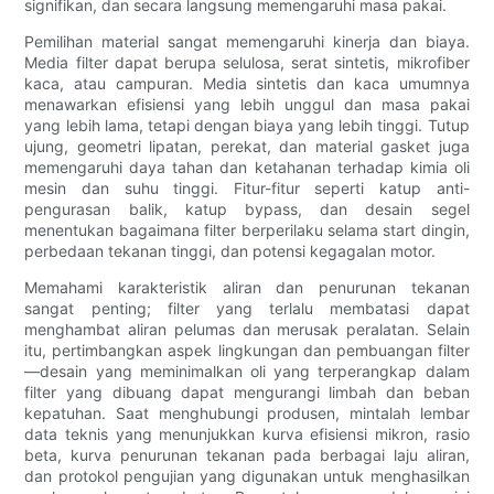
signifikan, dan secara langsung memengaruhi masa pakai.
Pemilihan material sangat memengaruhi kinerja dan biaya.
Media filter dapat berupa selulosa, serat sintetis, mikrofiber
kaca, atau campuran. Media sintetis dan kaca umumnya
menawarkan efisiensi yang lebih unggul dan masa pakai
yang lebih lama, tetapi dengan biaya yang lebih tinggi. Tutup
ujung, geometri lipatan, perekat, dan material gasket juga
memengaruhi daya tahan dan ketahanan terhadap kimia oli
mesin dan suhu tinggi. Fitur-fitur seperti katup anti-
pengurasan balik, katup bypass, dan desain segel
menentukan bagaimana filter berperilaku selama start dingin,
perbedaan tekanan tinggi, dan potensi kegagalan motor.
Memahami karakteristik aliran dan penurunan tekanan
sangat penting; filter yang terlalu membatasi dapat
menghambat aliran pelumas dan merusak peralatan. Selain
itu, pertimbangkan aspek lingkungan dan pembuangan filter
—desain yang meminimalkan oli yang terperangkap dalam
filter yang dibuang dapat mengurangi limbah dan beban
kepatuhan. Saat menghubungi produsen, mintalah lembar
data teknis yang menunjukkan kurva efisiensi mikron, rasio
beta, kurva penurunan tekanan pada berbagai laju aliran,
dan protokol pengujian yang digunakan untuk menghasilkan