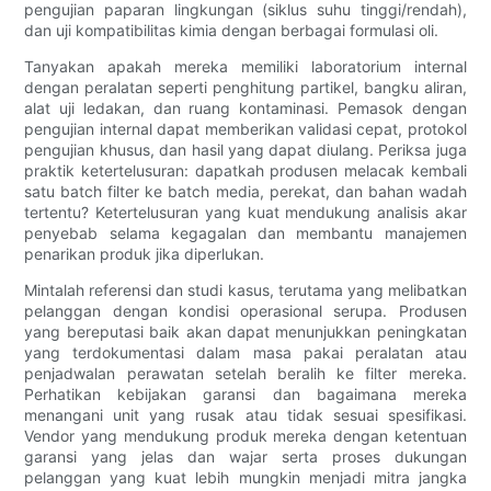
pengujian paparan lingkungan (siklus suhu tinggi/rendah),
dan uji kompatibilitas kimia dengan berbagai formulasi oli.
Tanyakan apakah mereka memiliki laboratorium internal
dengan peralatan seperti penghitung partikel, bangku aliran,
alat uji ledakan, dan ruang kontaminasi. Pemasok dengan
pengujian internal dapat memberikan validasi cepat, protokol
pengujian khusus, dan hasil yang dapat diulang. Periksa juga
praktik ketertelusuran: dapatkah produsen melacak kembali
satu batch filter ke batch media, perekat, dan bahan wadah
tertentu? Ketertelusuran yang kuat mendukung analisis akar
penyebab selama kegagalan dan membantu manajemen
penarikan produk jika diperlukan.
Mintalah referensi dan studi kasus, terutama yang melibatkan
pelanggan dengan kondisi operasional serupa. Produsen
yang bereputasi baik akan dapat menunjukkan peningkatan
yang terdokumentasi dalam masa pakai peralatan atau
penjadwalan perawatan setelah beralih ke filter mereka.
Perhatikan kebijakan garansi dan bagaimana mereka
menangani unit yang rusak atau tidak sesuai spesifikasi.
Vendor yang mendukung produk mereka dengan ketentuan
garansi yang jelas dan wajar serta proses dukungan
pelanggan yang kuat lebih mungkin menjadi mitra jangka