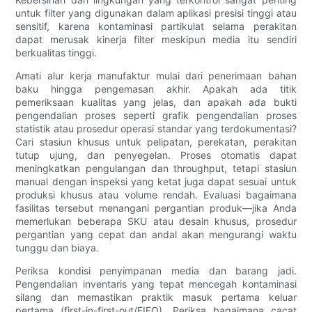
untuk filter yang digunakan dalam aplikasi presisi tinggi atau
sensitif, karena kontaminasi partikulat selama perakitan
dapat merusak kinerja filter meskipun media itu sendiri
berkualitas tinggi.
Amati alur kerja manufaktur mulai dari penerimaan bahan
baku hingga pengemasan akhir. Apakah ada titik
pemeriksaan kualitas yang jelas, dan apakah ada bukti
pengendalian proses seperti grafik pengendalian proses
statistik atau prosedur operasi standar yang terdokumentasi?
Cari stasiun khusus untuk pelipatan, perekatan, perakitan
tutup ujung, dan penyegelan. Proses otomatis dapat
meningkatkan pengulangan dan throughput, tetapi stasiun
manual dengan inspeksi yang ketat juga dapat sesuai untuk
produksi khusus atau volume rendah. Evaluasi bagaimana
fasilitas tersebut menangani pergantian produk—jika Anda
memerlukan beberapa SKU atau desain khusus, prosedur
pergantian yang cepat dan andal akan mengurangi waktu
tunggu dan biaya.
Periksa kondisi penyimpanan media dan barang jadi.
Pengendalian inventaris yang tepat mencegah kontaminasi
silang dan memastikan praktik masuk pertama keluar
pertama (first-in-first-out/FIFO). Periksa bagaimana cacat