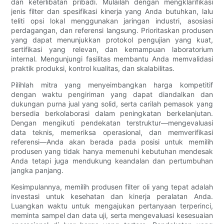
dan keterlibatan pribadi. Mulailah dengan mengklarifikasi
jenis filter dan spesifikasi kinerja yang Anda butuhkan, lalu
teliti opsi lokal menggunakan jaringan industri, asosiasi
perdagangan, dan referensi langsung. Prioritaskan produsen
yang dapat menunjukkan protokol pengujian yang kuat,
sertifikasi yang relevan, dan kemampuan laboratorium
internal. Mengunjungi fasilitas membantu Anda memvalidasi
praktik produksi, kontrol kualitas, dan skalabilitas.
Pilihlah mitra yang menyeimbangkan harga kompetitif
dengan waktu pengiriman yang dapat diandalkan dan
dukungan purna jual yang solid, serta carilah pemasok yang
bersedia berkolaborasi dalam peningkatan berkelanjutan.
Dengan mengikuti pendekatan terstruktur—mengevaluasi
data teknis, memeriksa operasional, dan memverifikasi
referensi—Anda akan berada pada posisi untuk memilih
produsen yang tidak hanya memenuhi kebutuhan mendesak
Anda tetapi juga mendukung keandalan dan pertumbuhan
jangka panjang.
Kesimpulannya, memilih produsen filter oli yang tepat adalah
investasi untuk kesehatan dan kinerja peralatan Anda.
Luangkan waktu untuk mengajukan pertanyaan terperinci,
meminta sampel dan data uji, serta mengevaluasi kesesuaian