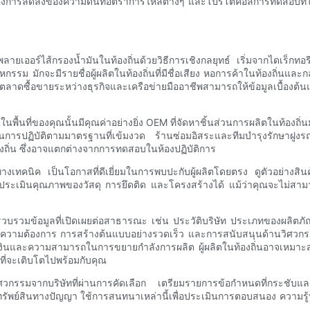
ค้งการลดลงของความดันที่อัตราการไหลต่างๆ และโปรโตคอลการทดสอบที่ใช้ใ
พพลายเออร์ไส้กรองน้ำมันในท้องถิ่นด้วยวิธีการเชิงกลยุทธ์ เริ่มจากไดเร็
 มักจะมีรายชื่อผู้ผลิตในท้องถิ่นที่มีชื่อเสียง หอการค้าในท้องถิ่นและก
าดซื้อขายระหว่างธุรกิจและเครือข่ายมืออาชีพสามารถให้ข้อมูลเบื้องต้นแล
งในพื้นที่ของคุณนั้นมีคุณค่าอย่างยิ่ง OEM ที่จัดหาชิ้นส่วนการผลิตในท้อ
นการปฏิบัติตามมาตรฐานที่เข้มงวด ร้านซ่อมอิสระและทีมบำรุงรักษาฝูงรถ
ิ่น ซึ่งอาจแตกต่างจากการทดสอบในห้องปฏิบัติการ
คนิค เป็นโอกาสที่ดีเยี่ยมในการพบปะกับผู้ผลิตโดยตรง ดูตัวอย่างสินค
ณประเมินคุณภาพของวัสดุ การยึดติด และโครงสร้างได้ แม้ว่าคุณจะไม่สาม
รวมข้อมูลที่เปิดเผยต่อสาธารณะ เช่น ประวัติบริษัท ประเภทของผลิตภัณ
ต้องการ การสร้างต้นแบบอย่างรวดเร็ว และการสนับสนุนด้านวิศวกรรม คุณส
ารเงินและความสามารถในการขยายกำลังการผลิต ผู้ผลิตในท้องถิ่นอาจเห
ี่จะเติบโตไปพร้อมกับคุณ
่ายวิศวกรรมจากบริษัทที่ผ่านการคัดเลือก เตรียมรายการข้อกำหนดที่กระชั
งทรัพย์สินทางปัญญา ใช้การสนทนาเหล่านี้เพื่อประเมินการตอบสนอง ความร