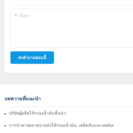
เนื้อหา
ส่งคำถามตอนนี้
บทความที่แนะนำ
บริษัทผู้ผลิตไส้กรองน้ำมันชั้นนำ: ภาพรวมที่ครอบคลุม
การนำทางตลาดขายส่งไส้กรองน้ำมัน: เคล็ดลับและเทคนิค