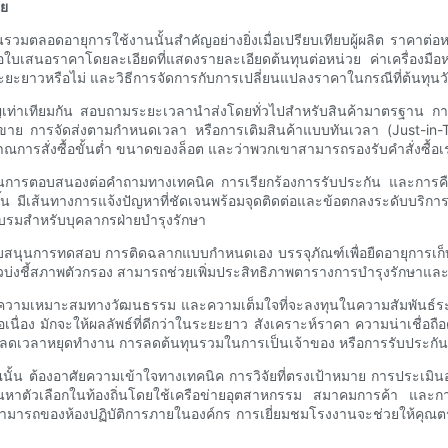
าย
วมตลอดอายุการใช้งานนั้นสำคัญอย่างยิ่งเมื่อเปรียบเทียบผู้ผลิต ราคาต่อห
อใบเสนอราคาโดยละเอียดที่แสดงรายละเอียดต้นทุนต่อหน่วย ค่าเครื่องมือหรื
ะยาวหรือไม่ และวิธีการจัดการกับการเปลี่ยนแปลงราคาในกรณีที่ต้นทุนวั
ญเท่าเทียมกัน สอบถามระยะเวลานำส่งโดยทั่วไปสำหรับสินค้ามาตรฐาน กา
ขาย การจัดส่งตามกำหนดเวลา หรือการเติมสินค้าแบบทันเวลา (Just-in-T
ิมาณการสั่งซื้อขั้นต่ำ ขนาดของล็อต และว่าพวกเขาสามารถรองรับคำสั่งซื้
มินการตอบสนองต่อคำถามทางเทคนิค การเรียกร้องการรับประกัน และการคืน
มีเส้นทางการแจ้งปัญหาที่ชัดเจนพร้อมจุดติดต่อและข้อตกลงระดับบริการ
รมสำหรับบุคลากรฝ่ายบำรุงรักษา
สนับสนุนการทดสอบ การติดฉลากแบบกำหนดเอง บรรจุภัณฑ์เพื่อยืดอายุการเก็บร
ัวบ่งชี้สภาพตัวกรอง สามารถช่วยเพิ่มประสิทธิภาพตารางการบำรุงรักษาและแส
่อสาร ความเหมาะสมทางวัฒนธรรม และความเต็มใจที่จะลงทุนในความสัมพันธ์
นื่อง มักจะให้ผลลัพธ์ที่ดีกว่าในระยะยาว สังเคราะห์ราคา ความน่าเชื่อถื
ารลดเวลาหยุดทำงาน การลดต้นทุนรวมในการเป็นเจ้าของ หรือการรับประกันคว
ของคุณนั้น ต้องอาศัยความเข้าใจทางเทคนิค การวิจัยที่ตรงเป้าหมาย การประเม
้นหาตัวเลือกในท้องถิ่นโดยใช้เครือข่ายอุตสาหกรรม สมาคมการค้า และก
วามสามารถของห้องปฏิบัติการภายในองค์กร การเยี่ยมชมโรงงานจะช่วยให