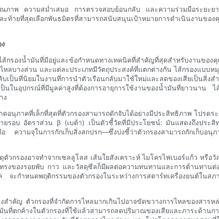
นอยู่กับคุณภาพ ความสม่ำเสมอ การตรวจสอบย้อนกลับ และความร่วมมือระยะยา
ท้ายที่สุดเลือกพันธมิตรที่สามารถสนับสนุนเป้าหมายการดำเนินงานของคุณได้
อง
ไส้กรองน้ำมันที่มีอยู่และข้อกำหนดทางเทคนิคที่สำคัญที่สุดสำหรับงานของค
บางส่วน และแต่ละประเภทมีวัตถุประสงค์ที่แตกต่างกัน ไส้กรองแบบหมุนติ
ตลับเป็นที่นิยมในงานที่การนำตัวเรือนกลับมาใช้ใหม่และลดของเสียเป็นสิ
็นในอุปกรณ์ที่มีมูลค่าสูงที่ต้องการอายุการใช้งานของน้ำมันที่ยาวนาน ไ
ลาง
นาดอนุภาคที่เล็กที่สุดที่ตัวกรองสามารถดักจับได้อย่างมีประสิทธิภาพ โ
ยรอบ อัตราส่วน β (เบต้า) เป็นตัวชี้วัดที่มีประโยชน์: มันแสดงถึงประ
ือ ความจุในการกักเก็บสิ่งสกปรก—ซึ่งบ่งชี้ว่าตัวกรองสามารถกักเก็บอนุ
ดุตัวกรองอาจทำจากเซลลูโลส เส้นใยสังเคราะห์ ไมโครไฟเบอร์แก้ว หรือวัสด
ทรงของรอยพับ กาว และวัสดุซีลก็มีผลต่อความทนทานและการต้านทานต่อสาร
ล จะกำหนดพฤติกรรมของตัวกรองในระหว่างการสตาร์ทเครื่องยนต์ในส
สำคัญ ตัวกรองที่จำกัดการไหลมากเกินไปอาจขัดขวางการไหลของสารหล่อ
นที่ตกค้างในตัวกรองที่ใช้แล้วสามารถลดปริมาณของเสียและภาระด้านการปฏ