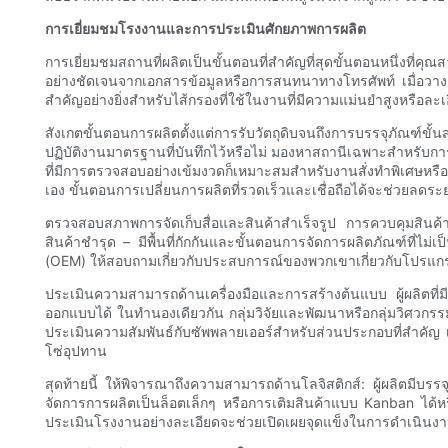
การเยี่ยมชมโรงงานและการประเมินศักยภาพการผลิต
การเยี่ยมชมสถานที่ผลิตเป็นขั้นตอนที่สำคัญที่สุดขั้นตอนหนึ่งที่
อย่างชัดเจนจากเอกสารข้อมูลหรือการสนทนาทางโทรศัพท์ เมื่อวา
สำคัญอย่างยิ่งสำหรับไส้กรองที่ใช้ในงานที่มีความแม่นยำสูงหรือละ
สังเกตขั้นตอนการผลิตตั้งแต่การรับวัตถุดิบจนถึงการบรรจุภัณฑ์ข
ปฏิบัติงานมาตรฐานที่บันทึกไว้หรือไม่ มองหาสถานีเฉพาะสำหรั
ที่มีการตรวจสอบอย่างเข้มงวดก็เหมาะสมสำหรับงานสั่งทำพิเศษห
เอง ขั้นตอนการเปลี่ยนการผลิตที่รวดเร็วและเชื่อถือได้จะช่วยลด
ตรวจสอบสภาพการจัดเก็บสื่อและสินค้าสำเร็จรูป การควบคุมสินค้
สินค้าชำรุด – มีพื้นที่กักกันและขั้นตอนการจัดการผลิตภัณฑ์ที่ไม
(OEM) ให้สอบถามเกี่ยวกับประสบการณ์ของพวกเขาเกี่ยวกับโปร
ประเมินความสามารถด้านเครื่องมือและการสร้างต้นแบบ ผู้ผลิตที
ออกแบบได้ ในทำนองเดียวกัน กลุ่มวิจัยและพัฒนาหรือกลุ่มวิศวกรร
ประเมินความสัมพันธ์กับซัพพลายเออร์สำหรับส่วนประกอบที่สำคัญ เ
โซ่อุปทาน
สุดท้ายนี้ ให้พิจารณาถึงความสามารถด้านโลจิสติกส์: ผู้ผลิตมีบ
จัดการการผลิตเป็นล็อตเล็กๆ หรือการเติมสินค้าแบบ Kanban ได้หร
ประเมินโรงงานอย่างละเอียดจะช่วยเปิดเผยจุดแข็งในการดำเนินงาน