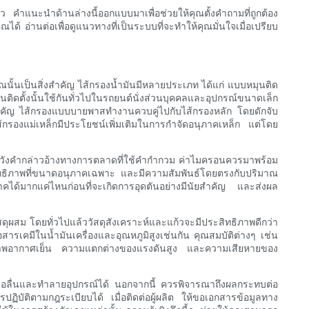
ว คำแนะนำด้านล่างนี้ออกแบบมาเพื่อช่วยให้คุณตั้งคำถามที่ถูกต้อง
 อ่านต่อเพื่อดูแนวทางที่เป็นระบบที่จะทำให้คุณมั่นใจเมื่อเปรียบ
ุณนั้นเป็นสิ่งสำคัญ ไส้กรองน้ำมันมีหลายประเภท ได้แก่ แบบหมุนติด
ดตั้งนั้นใช้กันทั่วไปในรถยนต์นั่งส่วนบุคคลและอุปกรณ์ขนาดเล็ก
่งสำคัญ ไส้กรองแบบบายพาสทำงานควบคู่ไปกับไส้กรองหลัก โดยดักจับ
ส้กรองแม่เหล็กมีประโยชน์เพิ่มเติมในการกำจัดอนุภาคเหล็ก แต่โดย
ปรดระวังคำกล่าวอ้างทางการตลาดที่ใช้คำกำกวม ค่าไมครอนควรมาพร้อม
สิทธิภาพที่ขนาดอนุภาคเฉพาะ และมีความสัมพันธ์โดยตรงกับปริมาณ
ภาคได้มากแค่ไหนก่อนที่จะเกิดการอุดตันอย่างมีนัยสำคัญ และส่งผล
ุผสม โดยทั่วไปแล้ววัสดุสังเคราะห์และแก้วจะมีประสิทธิภาพดีกว่า
เคมีในน้ำมันเครื่องและอุณหภูมิสูงเช่นกัน คุณสมบัติต่างๆ เช่น
ภาพอากาศเย็น ความแตกต่างของแรงดันสูง และความเสียหายของ
ลื่นและทำลายอุปกรณ์ได้ นอกจากนี้ ควรพิจารณาถึงผลกระทบต่อ
ิบัติตามกฎระเบียบได้ เมื่อติดต่อผู้ผลิต ให้ขอเอกสารข้อมูลทาง