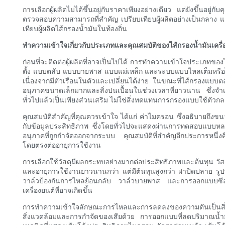
การเลือกผู้ผลิตไม่ได้ขึ้นอยู่กับราคาเพียงอย่างเดียว แต่ยังขึ้
ตรวจสอบความสามารถที่สำคัญ เปรียบเทียบผู้ผลิตอย่างเป็นกลาง และ
เทียบผู้ผลิตไส้กรองน้ำมันในท้องถิ่น
ทำความเข้าใจเกี่ยวกับประเภทและคุณสมบัติของไส้กรองน้ำมันเครื่
ก่อนที่จะติดต่อผู้ผลิตที่อาจเป็นไปได้ การทำความเข้าใจประเภทของ
ตั้ง แบบตลับ แบบบายพาส แบบแม่เหล็ก และระบบแบบไหลเต็มหรือไหล
เนื่องจากมีตัวเรือนในตัวและเปลี่ยนได้ง่าย ในขณะที่ไส้กรองแบบ
อนุภาคขนาดเล็กมากและสิ่งปนเปื้อนในช่วงเวลาที่ยาวนาน ซึ่งจำเป
ทั่วไปแล้วเป็นเพียงส่วนเสริม ไม่ใช่สิ่งทดแทนการกรองแบบใช้ตัวก
คุณสมบัติสำคัญที่คุณควรเข้าใจ ได้แก่ ค่าไมครอน ซึ่งอธิบายถึงข
กับข้อมูลประสิทธิภาพ ซึ่งโดยทั่วไปจะแสดงผ่านการทดสอบแบบหลา
อนุภาคที่ถูกกำจัดออกจากระบบ คุณสมบัติที่สำคัญอีกประการหนึ่งค
โดยตรงต่ออายุการใช้งาน
การเลือกใช้วัสดุมีผลกระทบอย่างมากต่อประสิทธิภาพและต้นทุน วัส
และอายุการใช้งานยาวนานกว่า แต่มีต้นทุนสูงกว่า ฝาปิดปลาย รูป
วาล์วป้องกันการไหลย้อนกลับ วาล์วบายพาส และการออกแบบซี
เครื่องยนต์ที่อาจเกิดขึ้น
การทำความเข้าใจลักษณะการไหลและการลดลงของความดันเป็นสิ่ง
สิ่งแวดล้อมและการกำจัดของเสียด้วย การออกแบบที่ลดปริมาณน้ำมั