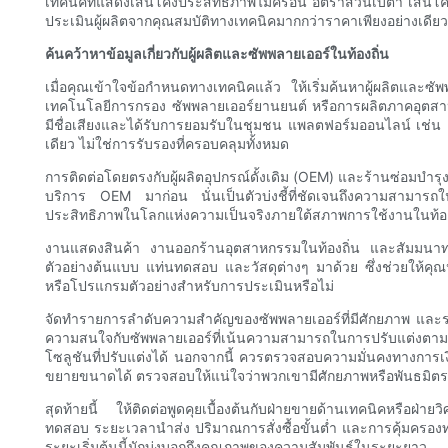
เทคนิคที่แสดงเส้นโค้งประสิทธิภาพไมครอน อัตราส่วนเบต้า เส้นโ
ประเมินผู้ผลิตจากคุณสมบัติทางเทคนิคมากกว่าราคาเพียงอย่างเดียว
ค้นคว้าหาข้อมูลเกี่ยวกับผู้ผลิตและซัพพลายเออร์ในท้องถิ่น
เมื่อคุณเข้าใจข้อกำหนดทางเทคนิคแล้ว ให้เริ่มค้นหาผู้ผลิตและซั
เทคโนโลยีการกรอง ซัพพลายเออร์ยานยนต์ หรือการผลิตภาคอุตสาหกรรม
มีชื่อเสียงและได้รับการยอมรับในชุมชน แพลตฟอร์มออนไลน์ เช่น ตล
เดียว ไม่ใช่การรับรองที่ครอบคลุมทั้งหมด
การติดต่อโดยตรงกับผู้ผลิตอุปกรณ์ดั้งเดิม (OEM) และร้านซ่อมบำรุ
บริการ OEM มาก่อน นั่นเป็นตัวบ่งชี้ที่ชัดเจนถึงความสามารถใ
ประสิทธิภาพในโลกแห่งความเป็นจริงภายใต้สภาพการใช้งานในท้องถ
งานแสดงสินค้า งานออกร้านอุตสาหกรรมในท้องถิ่น และสัมมนาทางเท
ตัวอย่างต้นแบบ แท่นทดสอบ และวัสดุต่างๆ มาด้วย ซึ่งช่วยให้คุ
หรือโปรแกรมตัวอย่างสำหรับการประเมินหรือไม่
จัดทำรายการลำดับความสำคัญของซัพพลายเออร์ที่มีศักยภาพ และรวบ
ความสนใจกับซัพพลายเออร์ที่เน้นความสามารถในการปรับแต่งตามความ
โซลูชันที่ปรับแต่งได้ นอกจากนี้ ควรตรวจสอบความมั่นคงทางก
ขยายขนาดได้ ตรวจสอบให้แน่ใจว่าพวกเขามีศักยภาพหรือพันธมิตรท
สุดท้ายนี้ ให้ติดต่อพูดคุยเบื้องต้นกับฝ่ายขายด้านเทคนิคหรือฝ
ทดสอบ ระยะเวลานำส่ง ปริมาณการสั่งซื้อขั้นต่ำ และการคุ้มครอ
ระยะเริ่มต้นนี้มักบ่งบอกถึงคุณภาพของความสัมพันธ์ในระยะยาว