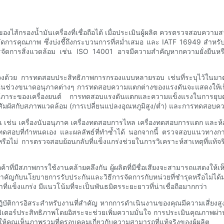
ไส้กรองน้ำมันเครื่องที่เชื่อถือได้ เมื่อประเมินผู้ผลิต ควรตรวจสอ
การคุณภาพ ซึ่งบ่งชี้ถึงกระบวนการที่สม่ำเสมอ และ IATF 16949 สำหรับซ
ารจัดการสิ่งแวดล้อม เช่น ISO 14001 อาจมีความสำคัญหากความยั่งยืนห
งด้วย การทดสอบประสิทธิภาพการกรองแบบหลายรอบ เช่นที่ระบุไว้ในมาต
ในช่วงขนาดอนุภาคต่างๆ การทดสอบความแตกต่างของแรงดันจะแสดงให้เห็นว่
ยใต้ภาระของเครื่องยนต์ การทดสอบแรงดันแตกและความแข็งแรงในการยุบตัวบ
ผัสกับสภาพแวดล้อม (การเปลี่ยนแปลงอุณหภูมิสูง/ต่ำ) และการทดสอบความเ
น เช่น เครื่องนับอนุภาค เครื่องทดสอบการไหล เครื่องทดสอบการแตก และห
สอบที่กำหนดเอง และผลลัพธ์ที่ทำซ้ำได้ นอกจากนี้ ตรวจสอบแนวทางกา
รือไม่ การตรวจสอบย้อนกลับที่แข็งแกร่งช่วยในการวิเคราะห์สาเหตุที่แท้
กค้าที่มีสภาพการใช้งานคล้ายคลึงกัน ผู้ผลิตที่มีชื่อเสียงจะสามารถแสดงให้
ัญกับนโยบายการรับประกันและวิธีการจัดการกับหน่วยที่ชำรุดหรือไม่ได้
แข็งแกร่ง มีแนวโน้มที่จะเป็นพันธมิตรระยะยาวที่น่าเชื่อถือมากกว่า
บัติการอิสระสำหรับงานที่สำคัญ หากการดำเนินงานของคุณมีความเสี่ยง
ามิเตอร์ประสิทธิภาพโดยอิสระจะช่วยเพิ่มความมั่นใจ การประเมินคุณภาพ
ห้คุณเห็นภาพรวมที่ครอบคลุมเกี่ยวกับความสามารถที่แท้จริงของผู้ผลิต