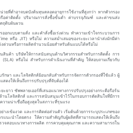
น่วยที่ต่ำอาจบดบังต้นทุนตลอดอายุการใช้งานที่สูงกว่า หากตัวกรอง
อค่าติดตั้ง ปริมาณการสั่งซื้อขั้นต่ำ ค่าบรรจุภัณฑ์ และค่าขนส่ง
ตถุดิบผันผวน
รออกแบบตามสั่ง และคำสั่งซื้อเร่งด่วน ทำความเข้าใจกระบวนการ
ime หรือ JIT) หรือไม่ ความสม่ำเสมอของระยะเวลานำส่งมักมีค่า
อเร่งด่วนหรือการผลิตจำนวนน้อยสำหรับต้นแบบได้หรือไม่
สินค้า บริษัทให้การสนับสนุนด้านวิศวกรรมสำหรับการติดตั้ง การ
 (SLA) หรือไม่ สำหรับการดำเนินงานที่สำคัญ ให้สอบถามเกี่ยวกับ
ักษา และโลจิสติกส์ย้อนกลับสำหรับการจัดการตัวกรองที่ใช้แล้ว ผู้
ดงให้เห็นถึงการปรับปรุงที่จับต้องได้
ระยะยาว ซัพพลายเออร์ที่เสนอแนวทางการปรับปรุงอย่างกระตือรือร้น
อด้านโลจิสติกส์ และการสนับสนุนเข้าไว้ในกรอบการตัดสินใจที่มีการ
ามน่าเชื่อถือสูงสุดในสภาวะที่รุนแรง
ินอย่างเข้มงวด และการติดต่อส่วนตัว เริ่มต้นด้วยการระบุประเภทของ
ารแนะนำโดยตรง ให้ความสำคัญกับผู้ผลิตที่สามารถแสดงให้เห็นถึง
้คุณตรวจสอบแนวทางการผลิต การควบคุมคุณภาพ และความสามารถใน