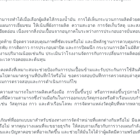
คุณสามารถทำได้เมื่อเลือกผู้ผลิตไส้กรองน้ำมัน การได้เห็นกระบวนการผลิตด
งแผนการเยี่ยมชม ให้เน้นที่ผังการผลิต ความสะอาด การจัดเก็บวัสดุ 
เอียดอ่อน เนื่องจากสิ่งปนเปื้อนจากอนุภาคในระหว่างการประกอบอาจบั่นทอนป
ั้นสุดท้าย มีจุดตรวจสอบคุณภาพที่ชัดเจนหรือไม่ และมีหลักฐานการควบคุ
บการพับ การติดกาว การประกอบฝาปิด และการปิดผนึก กระบวนการอัตโนมั
รืองานปริมาณน้อยเช่นกัน ประเมินว่าโรงงานจัดการกับการเปลี่ยนการผลิ
ระยะเวลารอคอยและต้นทุน
าคงคลังที่เหมาะสมจะช่วยป้องกันการปนเปื้อนข้ามและรับประกันการใช้สิน
่เป็นไปตามมาตรฐานที่บันทึกไว้หรือไม่ ขอตรวจสอบบันทึกการตรวจสอบล่าสุด 
แกรมการตรวจสอบและการดำเนินการแก้ไข
่มีความสามารถในการผลิตเครื่องมือ การปั๊มขึ้นรูป หรือการหล่อขึ้นรูป
มที่มีความสามารถซึ่งร่วมมือกันในการออกแบบวัสดุกรองหรือตัวเรือนแบบกำห
ช่น วัสดุกรอง กาว และตัวเรือนโลหะ การจัดหาแหล่งวัตถุดิบที่หลากหลายหร
รรจุภัณฑ์ที่ออกแบบมาสำหรับช่องทางการจัดจำหน่ายที่แตกต่างกันหรือไม่ ม
ือไม่ หากคุณวางแผนที่จะขยายธุรกิจ ให้สอบถามเกี่ยวกับการวางแผนกำลังก
และปัญหาคอขวดที่อาจเกิดขึ้น และช่วยให้มั่นใจได้ว่าผู้ผลิตมีความพร้