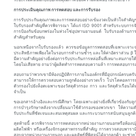
การประเมินคุณภาพ การทดสอบ และการรับรอง
การรับประกันคุณภาพและการทดสอบอย่างเข้มงวดเป็นหัวใจสำคัญของ
ใบรับรองสำคัญที่ควรพิจารณา ได้แก่ ISO 9001 สำหรับระบบการจัด
การป้องกันข้อบกพร่องในห่วงโซ่อุปทานยานยนต์ ใบรับรองด้านก
สำคัญสำหรับคุณ
นอกเหนือจากใบรับรองแล้ว ควรขอข้อมูลการทดสอบที่เฉพาะเจาะจ
ประสิทธิภาพเพียงใดในรอบการทำงานซ้ำๆ และให้ค่าอัตราส่วน β 
มีความสำคัญอย่างยิ่งต่อการรับประกันการหล่อลื่นที่เหมาะสมภา
โดยไม่เสียหาย ถามว่าผู้ผลิตทำการทดสอบความล้า การทดสอบการสัม
สอบถามว่าพวกเขามีห้องปฏิบัติการภายในองค์กรที่มีอุปกรณ์ครบครั
สามารถให้การตรวจสอบความถูกต้องอย่างรวดเร็ว โปรโตคอลการทด
ตัวกรองไปยังล็อตเฉพาะของวัสดุตัวกรอง กาว และวัสดุตัวเรือนได้ห
จำเป็น
ขอเอกสารอ้างอิงและกรณีศึกษา โดยเฉพาะอย่างยิ่งที่เกี่ยวข้องกับลู
การบำรุงรักษาหลังจากเปลี่ยนมาใช้ตัวกรองของพวกเขา ให้ความสำค
รับประกันที่ชัดเจนและสมเหตุสมผล และกระบวนการสนับสนุนลูกค้าที่
สุดท้ายนี้ ควรพิจารณาการทดสอบจากหน่วยงานภายนอกหรือห้องปฏิ
ผลิตไฟฟ้า หรือเครื่องจักรอุตสาหกรรมที่สำคัญ การตรวจสอบพาร
สอบจากหน่วยงานภายนอก และผลลัพธ์ที่พิสูจน์ได้จากลูกค้า จะช่วยใ