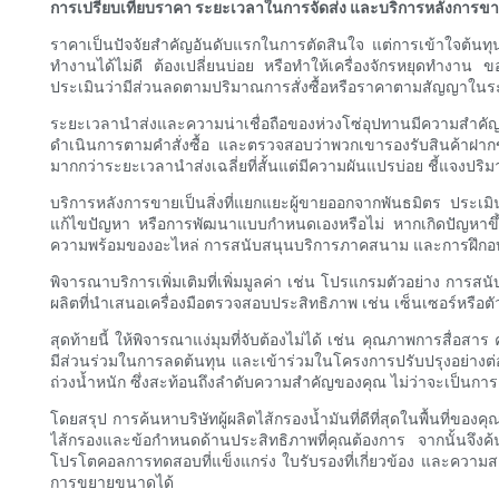
การเปรียบเทียบราคา ระยะเวลาในการจัดส่ง และบริการหลังการข
ราคาเป็นปัจจัยสำคัญอันดับแรกในการตัดสินใจ แต่การเข้าใจต้นทุนร
ทำงานได้ไม่ดี ต้องเปลี่ยนบ่อย หรือทำให้เครื่องจักรหยุดทำงาน ข
ประเมินว่ามีส่วนลดตามปริมาณการสั่งซื้อหรือราคาตามสัญญาในระย
ระยะเวลานำส่งและความน่าเชื่อถือของห่วงโซ่อุปทานมีความสำคั
ดำเนินการตามคำสั่งซื้อ และตรวจสอบว่าพวกเขารองรับสินค้าฝาก
มากกว่าระยะเวลานำส่งเฉลี่ยที่สั้นแต่มีความผันแปรบ่อย ชี้แจงปร
บริการหลังการขายเป็นสิ่งที่แยกแยะผู้ขายออกจากพันธมิตร ประเ
แก้ไขปัญหา หรือการพัฒนาแบบกำหนดเองหรือไม่ หากเกิดปัญหาขึ้น 
ความพร้อมของอะไหล่ การสนับสนุนบริการภาคสนาม และการฝึกอบ
พิจารณาบริการเพิ่มเติมที่เพิ่มมูลค่า เช่น โปรแกรมตัวอย่าง การ
ผลิตที่นำเสนอเครื่องมือตรวจสอบประสิทธิภาพ เช่น เซ็นเซอร์หรือต
สุดท้ายนี้ ให้พิจารณาแง่มุมที่จับต้องไม่ได้ เช่น คุณภาพการสื
มีส่วนร่วมในการลดต้นทุน และเข้าร่วมในโครงการปรับปรุงอย่างต่อเ
ถ่วงน้ำหนัก ซึ่งสะท้อนถึงลำดับความสำคัญของคุณ ไม่ว่าจะเป็นก
โดยสรุป การค้นหาบริษัทผู้ผลิตไส้กรองน้ำมันที่ดีที่สุดในพื้นที่
ไส้กรองและข้อกำหนดด้านประสิทธิภาพที่คุณต้องการ จากนั้นจึงค
โปรโตคอลการทดสอบที่แข็งแกร่ง ใบรับรองที่เกี่ยวข้อง และค
การขยายขนาดได้