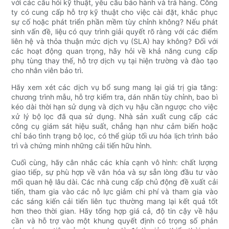
với các câu hỏi kỹ thuật, yêu cầu bảo hành và trả hàng. Công
ty có cung cấp hỗ trợ kỹ thuật cho việc cài đặt, khắc phục
sự cố hoặc phát triển phần mềm tùy chỉnh không? Nếu phát
sinh vấn đề, liệu có quy trình giải quyết rõ ràng với các điểm
liên hệ và thỏa thuận mức dịch vụ (SLA) hay không? Đối với
các hoạt động quan trọng, hãy hỏi về khả năng cung cấp
phụ tùng thay thế, hỗ trợ dịch vụ tại hiện trường và đào tạo
cho nhân viên bảo trì.
Hãy xem xét các dịch vụ bổ sung mang lại giá trị gia tăng:
chương trình mẫu, hỗ trợ kiểm tra, dán nhãn tùy chỉnh, bao bì
kéo dài thời hạn sử dụng và dịch vụ hậu cần ngược cho việc
xử lý bộ lọc đã qua sử dụng. Nhà sản xuất cung cấp các
công cụ giám sát hiệu suất, chẳng hạn như cảm biến hoặc
chỉ báo tình trạng bộ lọc, có thể giúp tối ưu hóa lịch trình bảo
trì và chứng minh những cải tiến hữu hình.
Cuối cùng, hãy cân nhắc các khía cạnh vô hình: chất lượng
giao tiếp, sự phù hợp về văn hóa và sự sẵn lòng đầu tư vào
mối quan hệ lâu dài. Các nhà cung cấp chủ động đề xuất cải
tiến, tham gia vào các nỗ lực giảm chi phí và tham gia vào
các sáng kiến ​​cải tiến liên tục thường mang lại kết quả tốt
hơn theo thời gian. Hãy tổng hợp giá cả, độ tin cậy về hậu
cần và hỗ trợ vào một khung quyết định có trọng số phản