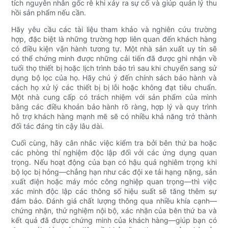
tích nguyên nhân gốc rễ khi xảy ra sự cố và giúp quản lý thu
hồi sản phẩm nếu cần.
Hãy yêu cầu các tài liệu tham khảo và nghiên cứu trường
hợp, đặc biệt là những trường hợp liên quan đến khách hàng
có điều kiện vận hành tương tự. Một nhà sản xuất uy tín sẽ
có thể chứng minh được những cải tiến đã được ghi nhận về
tuổi thọ thiết bị hoặc lịch trình bảo trì sau khi chuyển sang sử
dụng bộ lọc của họ. Hãy chú ý đến chính sách bảo hành và
cách họ xử lý các thiết bị bị lỗi hoặc không đạt tiêu chuẩn.
Một nhà cung cấp có trách nhiệm với sản phẩm của mình
bằng các điều khoản bảo hành rõ ràng, hợp lý và quy trình
hỗ trợ khách hàng mạnh mẽ sẽ có nhiều khả năng trở thành
đối tác đáng tin cậy lâu dài.
Cuối cùng, hãy cân nhắc việc kiểm tra bởi bên thứ ba hoặc
các phòng thí nghiệm độc lập đối với các ứng dụng quan
trọng. Nếu hoạt động của bạn có hậu quả nghiêm trọng khi
bộ lọc bị hỏng—chẳng hạn như các đội xe tải hạng nặng, sản
xuất điện hoặc máy móc công nghiệp quan trọng—thì việc
xác minh độc lập các thông số hiệu suất sẽ tăng thêm sự
đảm bảo. Đánh giá chất lượng thông qua nhiều khía cạnh—
chứng nhận, thử nghiệm nội bộ, xác nhận của bên thứ ba và
kết quả đã được chứng minh của khách hàng—giúp bạn có