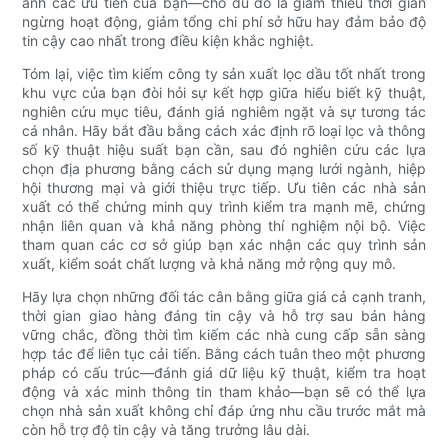
ánh các ưu tiên của bạn—cho dù đó là giảm thiểu thời gian
ngừng hoạt động, giảm tổng chi phí sở hữu hay đảm bảo độ
tin cậy cao nhất trong điều kiện khắc nghiệt.
Tóm lại, việc tìm kiếm công ty sản xuất lọc dầu tốt nhất trong
khu vực của bạn đòi hỏi sự kết hợp giữa hiểu biết kỹ thuật,
nghiên cứu mục tiêu, đánh giá nghiêm ngặt và sự tương tác
cá nhân. Hãy bắt đầu bằng cách xác định rõ loại lọc và thông
số kỹ thuật hiệu suất bạn cần, sau đó nghiên cứu các lựa
chọn địa phương bằng cách sử dụng mạng lưới ngành, hiệp
hội thương mại và giới thiệu trực tiếp. Ưu tiên các nhà sản
xuất có thể chứng minh quy trình kiểm tra mạnh mẽ, chứng
nhận liên quan và khả năng phòng thí nghiệm nội bộ. Việc
tham quan các cơ sở giúp bạn xác nhận các quy trình sản
xuất, kiểm soát chất lượng và khả năng mở rộng quy mô.
Hãy lựa chọn những đối tác cân bằng giữa giá cả cạnh tranh,
thời gian giao hàng đáng tin cậy và hỗ trợ sau bán hàng
vững chắc, đồng thời tìm kiếm các nhà cung cấp sẵn sàng
hợp tác để liên tục cải tiến. Bằng cách tuân theo một phương
pháp có cấu trúc—đánh giá dữ liệu kỹ thuật, kiểm tra hoạt
động và xác minh thông tin tham khảo—bạn sẽ có thể lựa
chọn nhà sản xuất không chỉ đáp ứng nhu cầu trước mắt mà
còn hỗ trợ độ tin cậy và tăng trưởng lâu dài.