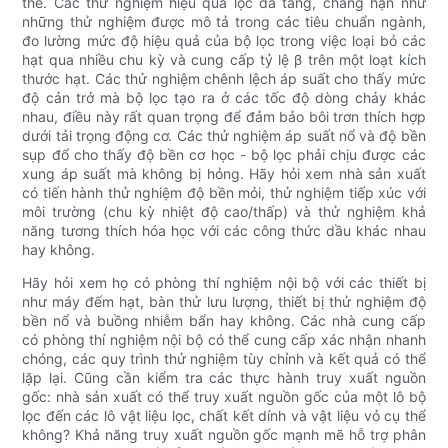
thể. Các thử nghiệm hiệu quả lọc đa tầng, chẳng hạn như
những thử nghiệm được mô tả trong các tiêu chuẩn ngành,
đo lường mức độ hiệu quả của bộ lọc trong việc loại bỏ các
hạt qua nhiều chu kỳ và cung cấp tỷ lệ β trên một loạt kích
thước hạt. Các thử nghiệm chênh lệch áp suất cho thấy mức
độ cản trở mà bộ lọc tạo ra ở các tốc độ dòng chảy khác
nhau, điều này rất quan trọng để đảm bảo bôi trơn thích hợp
dưới tải trọng động cơ. Các thử nghiệm áp suất nổ và độ bền
sụp đổ cho thấy độ bền cơ học - bộ lọc phải chịu được các
xung áp suất mà không bị hỏng. Hãy hỏi xem nhà sản xuất
có tiến hành thử nghiệm độ bền mỏi, thử nghiệm tiếp xúc với
môi trường (chu kỳ nhiệt độ cao/thấp) và thử nghiệm khả
năng tương thích hóa học với các công thức dầu khác nhau
hay không.
Hãy hỏi xem họ có phòng thí nghiệm nội bộ với các thiết bị
như máy đếm hạt, bàn thử lưu lượng, thiết bị thử nghiệm độ
bền nổ và buồng nhiễm bẩn hay không. Các nhà cung cấp
có phòng thí nghiệm nội bộ có thể cung cấp xác nhận nhanh
chóng, các quy trình thử nghiệm tùy chỉnh và kết quả có thể
lặp lại. Cũng cần kiểm tra các thực hành truy xuất nguồn
gốc: nhà sản xuất có thể truy xuất nguồn gốc của một lô bộ
lọc đến các lô vật liệu lọc, chất kết dính và vật liệu vỏ cụ thể
không? Khả năng truy xuất nguồn gốc mạnh mẽ hỗ trợ phân