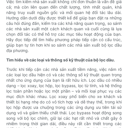
Việc tìm kiếm nhà sản xuất không chỉ đơn thuần là vấn đề giá
cả; mà còn liên quan đến chất lượng, tính nhất quán, khả
năng truy xuất nguồn gốc và mối quan hệ đối tác lâu dài.
Hướng dẫn dưới đây được thiết kế để giúp bạn đặt ra những
câu hỏi đúng đắn, kiểm tra các khả năng quan trọng, so sánh
các nhà sản xuất một cách khách quan và cuối cùng là lựa
chọn đối tác có thể hỗ trợ các mục tiêu hoạt động của bạn.
Hãy đọc tiếp để tìm hiểu phương pháp tiếp cận có cấu trúc,
giúp bạn tự tin hơn khi so sánh các nhà sản xuất bộ lọc dầu
địa phương.
Tìm hiểu về các loại và thông số kỹ thuật của bộ lọc dầu.
Trước khi tiếp cận các nhà sản xuất tiềm năng, việc nắm rõ
các loại lọc dầu hiện có và các thông số kỹ thuật quan trọng
nhất cho ứng dụng của bạn là rất hữu ích. Lọc dầu có nhiều
dạng – lọc xoay, lọc hộp, lọc bypass, lọc từ tính, và hệ thống
lọc toàn phần hoặc lọc một phần – và mỗi loại phục vụ các
mục đích khác nhau. Lọc xoay phổ biến cho xe khách và
thiết bị hạng nhẹ do có vỏ tích hợp và dễ thay thế, trong khi
lọc hộp được ưa chuộng trong các ứng dụng ưu tiên tái sử
dụng vỏ và giảm thiểu chất thải. Lọc bypass hoạt động song
song với bộ lọc chính, giữ lại các hạt rất nhỏ và chất gây ô
nhiễm trong thời gian dài, điều này rất cần thiết trong các