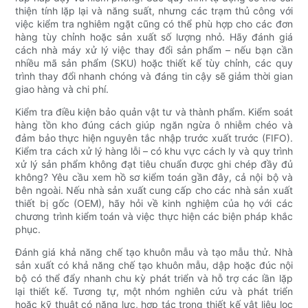
thiện tính lặp lại và năng suất, nhưng các trạm thủ công với
việc kiểm tra nghiêm ngặt cũng có thể phù hợp cho các đơn
hàng tùy chỉnh hoặc sản xuất số lượng nhỏ. Hãy đánh giá
cách nhà máy xử lý việc thay đổi sản phẩm – nếu bạn cần
nhiều mã sản phẩm (SKU) hoặc thiết kế tùy chỉnh, các quy
trình thay đổi nhanh chóng và đáng tin cậy sẽ giảm thời gian
giao hàng và chi phí.
Kiểm tra điều kiện bảo quản vật tư và thành phẩm. Kiểm soát
hàng tồn kho đúng cách giúp ngăn ngừa ô nhiễm chéo và
đảm bảo thực hiện nguyên tắc nhập trước xuất trước (FIFO).
Kiểm tra cách xử lý hàng lỗi – có khu vực cách ly và quy trình
xử lý sản phẩm không đạt tiêu chuẩn được ghi chép đầy đủ
không? Yêu cầu xem hồ sơ kiểm toán gần đây, cả nội bộ và
bên ngoài. Nếu nhà sản xuất cung cấp cho các nhà sản xuất
thiết bị gốc (OEM), hãy hỏi về kinh nghiệm của họ với các
chương trình kiểm toán và việc thực hiện các biện pháp khắc
phục.
Đánh giá khả năng chế tạo khuôn mẫu và tạo mẫu thử. Nhà
sản xuất có khả năng chế tạo khuôn mẫu, dập hoặc đúc nội
bộ có thể đẩy nhanh chu kỳ phát triển và hỗ trợ các lần lặp
lại thiết kế. Tương tự, một nhóm nghiên cứu và phát triển
hoặc kỹ thuật có năng lực, hợp tác trong thiết kế vật liệu lọc