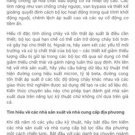
năng chống lại hóa chất dầu động cơ và nhiệt độ cao. Các
tính năng như van chống chảy ngược, van bypass và thiết kế
gioăng quyết định cách bộ lọc hoạt động trong quá trình khởi
động nguội, chênh lệch áp suất cao và các sự cố động cơ
tiềm ẩn.
Hiểu rõ đặc tính dòng chảy và tổn thất áp suất là điều cần
thiết; bộ lọc quá hạn chế có thể cản trở dòng chảy bôi trơn
và gây hại cho thiết bị. Ngoài ra, hãy xem xét các yếu tố môi
trường và xử lý chất thải của bộ lọc – các thiết kế giảm thiểu
lượng dầu bị giữ lại trong các bộ lọc đã qua sử dụng có thể
giảm thiểu chất thải và gánh nặng tuân thủ quy định. Khi liên
hệ với nhà sản xuất, hãy yêu cầu bảng dữ liệu kỹ thuật thể
hiện đường cong hiệu suất micron, tỷ lệ beta, đường cong
tổn thất áp suất ở các tốc độ dòng chảy khác nhau và các
giao thức thử nghiệm được sử dụng để tạo ra các số liệu đó.
Kiến thức chuyên sâu này cho phép bạn đánh giá nhà sản
xuất dựa trên năng lực kỹ thuật chứ không chỉ dựa trên giá
cả.
Tìm hiểu về các nhà sản xuất và nhà cung cấp địa phương
Khi đã nắm rõ các yêu cầu kỹ thuật, hãy bắt đầu tìm kiếm
các nhà sản xuất và nhà cung cấp bộ lọc dầu địa phương
một cách chiến lược. Bắt đầu với các danh bạ chuyên ngành