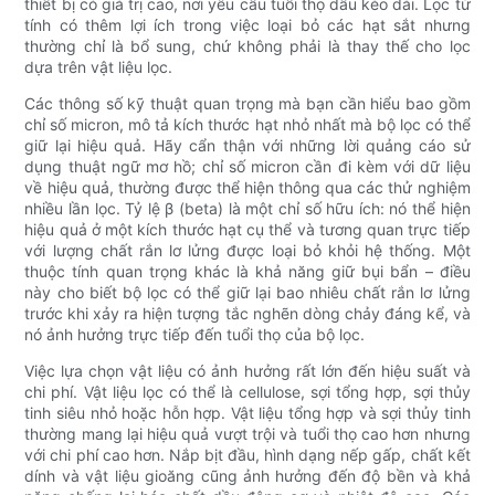
thiết bị có giá trị cao, nơi yêu cầu tuổi thọ dầu kéo dài. Lọc từ
tính có thêm lợi ích trong việc loại bỏ các hạt sắt nhưng
thường chỉ là bổ sung, chứ không phải là thay thế cho lọc
dựa trên vật liệu lọc.
Các thông số kỹ thuật quan trọng mà bạn cần hiểu bao gồm
chỉ số micron, mô tả kích thước hạt nhỏ nhất mà bộ lọc có thể
giữ lại hiệu quả. Hãy cẩn thận với những lời quảng cáo sử
dụng thuật ngữ mơ hồ; chỉ số micron cần đi kèm với dữ liệu
về hiệu quả, thường được thể hiện thông qua các thử nghiệm
nhiều lần lọc. Tỷ lệ β (beta) là một chỉ số hữu ích: nó thể hiện
hiệu quả ở một kích thước hạt cụ thể và tương quan trực tiếp
với lượng chất rắn lơ lửng được loại bỏ khỏi hệ thống. Một
thuộc tính quan trọng khác là khả năng giữ bụi bẩn – điều
này cho biết bộ lọc có thể giữ lại bao nhiêu chất rắn lơ lửng
trước khi xảy ra hiện tượng tắc nghẽn dòng chảy đáng kể, và
nó ảnh hưởng trực tiếp đến tuổi thọ của bộ lọc.
Việc lựa chọn vật liệu có ảnh hưởng rất lớn đến hiệu suất và
chi phí. Vật liệu lọc có thể là cellulose, sợi tổng hợp, sợi thủy
tinh siêu nhỏ hoặc hỗn hợp. Vật liệu tổng hợp và sợi thủy tinh
thường mang lại hiệu quả vượt trội và tuổi thọ cao hơn nhưng
với chi phí cao hơn. Nắp bịt đầu, hình dạng nếp gấp, chất kết
dính và vật liệu gioăng cũng ảnh hưởng đến độ bền và khả