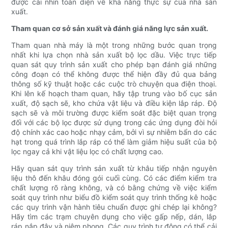
được cái nhìn toàn diện về khả năng thực sự của nhà sản
xuất.
Tham quan cơ sở sản xuất và đánh giá năng lực sản xuất.
Tham quan nhà máy là một trong những bước quan trọng
nhất khi lựa chọn nhà sản xuất bộ lọc dầu. Việc trực tiếp
quan sát quy trình sản xuất cho phép bạn đánh giá những
công đoạn có thể không được thể hiện đầy đủ qua bảng
thông số kỹ thuật hoặc các cuộc trò chuyện qua điện thoại.
Khi lên kế hoạch tham quan, hãy tập trung vào bố cục sản
xuất, độ sạch sẽ, kho chứa vật liệu và điều kiện lắp ráp. Độ
sạch sẽ và môi trường được kiểm soát đặc biệt quan trọng
đối với các bộ lọc được sử dụng trong các ứng dụng đòi hỏi
độ chính xác cao hoặc nhạy cảm, bởi vì sự nhiễm bẩn do các
hạt trong quá trình lắp ráp có thể làm giảm hiệu suất của bộ
lọc ngay cả khi vật liệu lọc có chất lượng cao.
Hãy quan sát quy trình sản xuất từ ​​khâu tiếp nhận nguyên
liệu thô đến khâu đóng gói cuối cùng. Có các điểm kiểm tra
chất lượng rõ ràng không, và có bằng chứng về việc kiểm
soát quy trình như biểu đồ kiểm soát quy trình thống kê hoặc
các quy trình vận hành tiêu chuẩn được ghi chép lại không?
Hãy tìm các trạm chuyên dụng cho việc gấp nếp, dán, lắp
ráp nắp đậy và niêm phong. Các quy trình tự động có thể cải