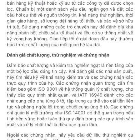
bán hàng kỹ thuật hoặc kỹ sư từ các công ty đã được chọn
lọc. Chuẩn bị một danh sách yêu cầu ngắn gọn và đặt các
câu hỏi cụ thể về nguồn thông tin, khả năng thử nghiệm, thời
gian giao hàng, số lượng đặt hàng tối thiểu và bảo vệ sở hữu
trí tuệ. Sử dụng những cuộc trò chuyện này để đánh giá khả
năng phản hồi, chiều sâu kỹ thuật và liệu có sự thống nhất về
kỳ vọng hay không. Giao tiếp tốt ở giai đoạn đầu này thường
báo trước chất lượng của mối quan hệ lâu dài.
Đánh giá chất lượng, thử nghiệm và chứng nhận
Đảm bảo chất lượng và kiểm tra nghiêm ngặt là nền tảng của
một bộ lọc dầu đáng tin cậy. Khi đánh giá các nhà sản xuất,
hãy tìm hiểu kỹ về khả năng kiểm tra và các chứng nhận xác
thực quy trình của họ. Các chứng nhận quan trọng cần tìm
kiếm bao gồm ISO 9001 về hệ thống quản lý chất lượng, cho
thấy các quy trình nhất quán, và IATF 16949 dành cho các
nhà cung cấp phụ tùng ô tô, tập trung cụ thể vào cải tiến liên
tục và phòng ngừa lỗi trong chuỗi cung ứng ô tô. Các chứng
chỉ quản lý môi trường như ISO 14001 có thể quan trọng nếu
tính bền vững hoặc tuân thủ quy định trong các quy trình sản
xuất và xử lý chất thải là điều bạn quan tâm.
Ngoài các chứng nhận, hãy yêu cầu dữ liệu thử nghiệm cụ