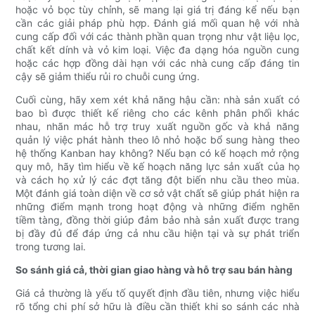
hoặc vỏ bọc tùy chỉnh, sẽ mang lại giá trị đáng kể nếu bạn
cần các giải pháp phù hợp. Đánh giá mối quan hệ với nhà
cung cấp đối với các thành phần quan trọng như vật liệu lọc,
chất kết dính và vỏ kim loại. Việc đa dạng hóa nguồn cung
hoặc các hợp đồng dài hạn với các nhà cung cấp đáng tin
cậy sẽ giảm thiểu rủi ro chuỗi cung ứng.
Cuối cùng, hãy xem xét khả năng hậu cần: nhà sản xuất có
bao bì được thiết kế riêng cho các kênh phân phối khác
nhau, nhãn mác hỗ trợ truy xuất nguồn gốc và khả năng
quản lý việc phát hành theo lô nhỏ hoặc bổ sung hàng theo
hệ thống Kanban hay không? Nếu bạn có kế hoạch mở rộng
quy mô, hãy tìm hiểu về kế hoạch năng lực sản xuất của họ
và cách họ xử lý các đợt tăng đột biến nhu cầu theo mùa.
Một đánh giá toàn diện về cơ sở vật chất sẽ giúp phát hiện ra
những điểm mạnh trong hoạt động và những điểm nghẽn
tiềm tàng, đồng thời giúp đảm bảo nhà sản xuất được trang
bị đầy đủ để đáp ứng cả nhu cầu hiện tại và sự phát triển
trong tương lai.
So sánh giá cả, thời gian giao hàng và hỗ trợ sau bán hàng
Giá cả thường là yếu tố quyết định đầu tiên, nhưng việc hiểu
rõ tổng chi phí sở hữu là điều cần thiết khi so sánh các nhà