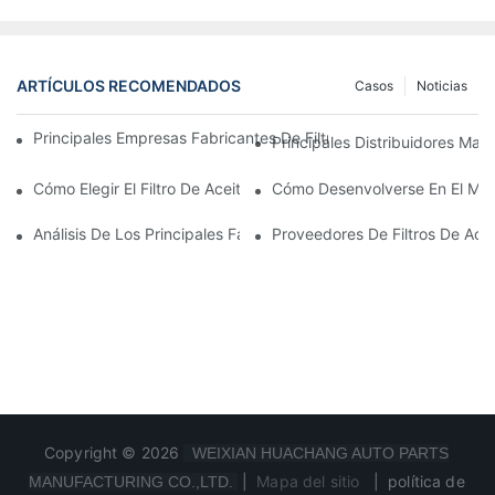
ARTÍCULOS RECOMENDADOS
Casos
Noticias
Principales Empresas Fabricantes De Filtros De Aceite: Una Vis
Principales Distribuidores Mayo
Cómo Elegir El Filtro De Aceite Adecuado Para Su Modelo De Ve
Cómo Desenvolverse En El Merc
Análisis De Los Principales Fabricantes De Filtros De Aceite Y 
Proveedores De Filtros De Ace
Copyright © 2026
WEIXIAN HUACHANG AUTO PARTS
|
Mapa del sitio
|
política de
MANUFACTURING CO.,LTD.