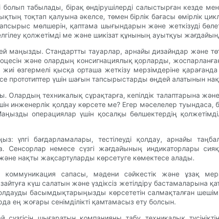
і болып табылады, бірақ өндірушілерді салыстырған кезде мен
қтың тоқтап қалуына әкелсе, төмен бірлік бағасы өмірлік ци
псырыс мөлшерін, қаптама шығындарын және жеткізуді бөлет
елгілеу қолжетімді ме және шикізат құнының ауытқуы жағдайында
 бірдей маңызды. Стандартты тауарлар, арнайы дизайндар және т
цесін және олардың консигнациялық қорларды, жоспарланған
ы жиі өзгермелі қысқа орташа жеткізу мерзімдеріне қарағанд
е прототиптер үшін шағын тапсырыстарды өңдей алатынын на
ады. Олардың техникалық сұрақтарға, кепілдік талаптарына және
н инженерлік қолдау көрсете ме? Егер мәселелер туындаса, б
аңызды операциялар үшін қосалқы бөлшектердің қолжетімді
: үлгі бағдарламалары, тестілеуді қолдау, арнайы таңбал
ика. Сенсорлар немесе сүзгі жағдайының индикаторлары сияқ
 және нақты жақсартуларды көрсетуге көмектесе алады.
: коммуникация сапасы, мәдени сәйкестік және ұзақ мер
айтуға күш салатын және үздіксіз жетілдіру бастамаларына қа
 қолдауды басымдықтарыңызды көрсететін салмақталған шешім ше
да ең жоғары сенімділікті қамтамасыз ету болсын.
сүзгісін шығаратын компанияны табу техникалық түсініктің