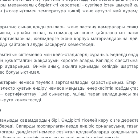
 механикалық беріктікті көрсетеді - сүзгілер істен шықпай қы
 (жоғары/төмен температура циклі) және әртүрлі май құрамд
 жарылыс сынақ қондырғылары және ластану камералары сияқт
цияны, арнайы сынақ хаттамаларын және қайталанатын нәти
рта партияларына, желімдерге және корпус материалдарына дей
йда қайтарып алуды басқаруға көмектеседі.
титын сілтемелер мен кейс-стадилерді сұраңыз. Беделді өндір
нің құжатталған жақсаруын көрсете алады. Кепілдік саясаты
зар аударыңыз. Өнімін анық, ақылға қонымды кепілдік шартт
тес болуы ықтимал.
қтарын немесе тәуелсіз зертханаларды қарастырыңыз. Егер с
электр қуатын өндіру немесе маңызды өнеркәсіптік жабдықтар —
 сертификаттау, ішкі сынақтар, үшінші тарап валидациясы ж
тыруға көмектеседі.
у
ең маңызды қадамдардың бірі. Өндірісті тікелей көру сізге дер
к береді. Сапарды жоспарлаған кезде өндіріс орналасуына, т
ғары дәлдіктегі немесе сезімтал қолданбаларда қолданылатын 
болса да, сүзгінің жұмысына кері әсерін тигізуі мүмкін.