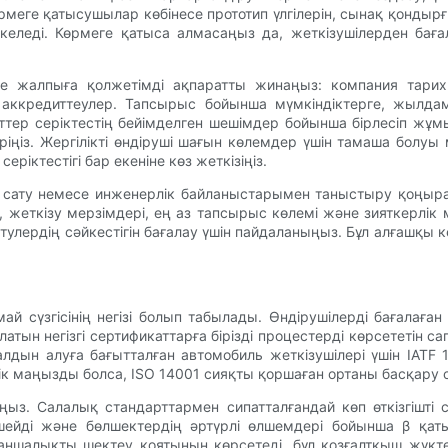
рмеге қатысушылар көбінесе прототип үлгілерін, сынақ қонд
келеді. Көрмеге қатыса алмасаңыз да, жеткізушілерден бағ
 жалпыға қолжетімді ақпаратты жинаңыз: компания тарихы, 
аккредиттеулер. Тапсырыс бойынша мүмкіндіктерге, жылдам
ттер серіктестің бейімделген шешімдер бойынша бірлесіп жұм
ріңіз. Жергілікті өндіруші шағын көлемдер үшін тамаша болуы м
еріктестігі бар екеніне көз жеткізіңіз.
қ сату немесе инженерлік байланыстарымен таныстыру қоңыр
, жеткізу мерзімдері, ең аз тапсырыс көлемі және зияткерлік
күтулердің сәйкестігін бағалау үшін пайдаланыңыз. Бұл алғашқ
й сүзгісінің негізі болып табылады. Өндірушілерді бағалаған
атын негізгі сертификаттарға бірізді процестерді көрсететін 
ң алдын алуға бағытталған автомобиль жеткізушілері үшін IATF
ік маңызды болса, ISO 14001 сияқты қоршаған ортаны басқару 
ыз. Салалық стандарттармен сипатталғандай көп өткізгішті сү
 өлшейді және бөлшектердің әртүрлі өлшемдері бойынша β қ
аншалықты шектеу қоятынын көрсетеді, бұл қозғалтқыш жүкте