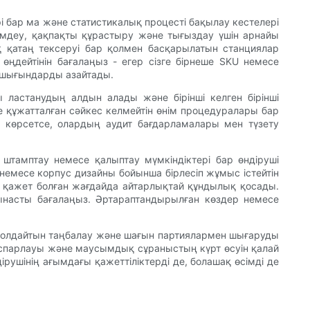
і бар ма және статистикалық процесті бақылау кестелері
імдеу, қақпақты құрастыру және тығыздау үшін арнайы
ақ қатаң тексеруі бар қолмен басқарылатын станциялар
дейтінін бағалаңыз - егер сізге бірнеше SKU немесе
 шығындарды азайтады.
 ластанудың алдын алады және бірінші келген бірінші
не құжатталған сәйкес келмейтін өнім процедуралары бар
т көрсетсе, олардың аудит бағдарламалары мен түзету
штамптау немесе қалыптау мүмкіндіктері бар өндіруші
немесе корпус дизайны бойынша бірлесіп жұмыс істейтін
р қажет болған жағдайда айтарлықтай құндылық қосады.
ынасты бағалаңыз. Әртараптандырылған көздер немесе
ы қолдайтын таңбалау және шағын партиялармен шығаруды
оспарлауы және маусымдық сұраныстың күрт өсуін қалай
рушінің ағымдағы қажеттіліктерді де, болашақ өсімді де