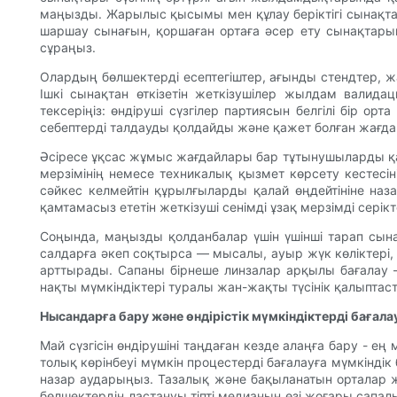
маңызды. Жарылыс қысымы мен құлау беріктігі сынақтары
шаршау сынағын, қоршаған ортаға әсер ету сынақтарын
сұраңыз.
Олардың бөлшектерді есептегіштер, ағынды стендтер,
Ішкі сынақтан өткізетін жеткізушілер жылдам валида
тексеріңіз: өндіруші сүзгілер партиясын белгілі бір о
себептерді талдауды қолдайды және қажет болған жағда
Әсіресе ұқсас жұмыс жағдайлары бар тұтынушыларды қам
мерзімінің немесе техникалық қызмет көрсету кестесі
сәйкес келмейтін құрылғыларды қалай өңдейтініне на
қамтамасыз ететін жеткізуші сенімді ұзақ мерзімді серік
Соңында, маңызды қолданбалар үшін үшінші тарап сына
салдарға әкеп соқтырса — мысалы, ауыр жүк көліктері, 
арттырады. Сапаны бірнеше линзалар арқылы бағалау —
нақты мүмкіндіктері туралы жан-жақты түсінік қалыптас
Нысандарға бару және өндірістік мүмкіндіктерді бағала
Май сүзгісін өндірушіні таңдаған кезде алаңға бару - 
толық көрінбеуі мүмкін процестерді бағалауға мүмкінді
назар аударыңыз. Тазалық және бақыланатын орталар жо
бөлшектердің ластануы тіпті медианың өзі жоғары сапалы 