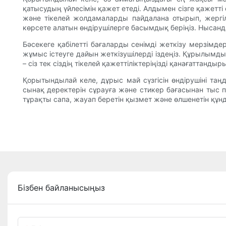
қатысудың үйлесімін қажет етеді. Алдымен сізге қажетті
және тікелей жолдамаларды пайдалана отырып, жергілік
көрсете алатын өндірушілерге басымдық беріңіз. Нысанд
Бәсекеге қабілетті бағаларды сенімді жеткізу мерзімдер
жұмыс істеуге дайын жеткізушілерді іздеңіз. Құрылымды
– сіз тек сіздің тікелей қажеттіліктеріңізді қанағаттанд
Қорытындылай келе, дұрыс май сүзгісін өндірушіні таңд
сынақ деректерін сұрауға және стикер бағасынан тыс па
тұрақты сапа, жауап беретін қызмет және өлшенетін құн
Бізбен байланысыңыз