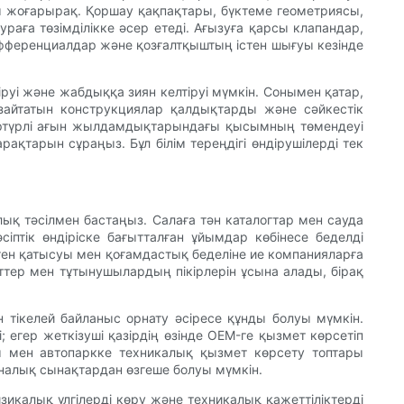
сы жоғарырақ. Қоршау қақпақтары, бүктеме геометриясы,
ға төзімділікке әсер етеді. Ағызуға қарсы клапандар,
ифференциалдар және қозғалтқыштың істен шығуы кезінде
руі және жабдыққа зиян келтіруі мүмкін. Сонымен қатар,
 азайтатын конструкциялар қалдықтарды және сәйкестік
, әртүрлі ағын жылдамдықтарындағы қысымның төмендеуі
қтарын сұраңыз. Бұл білім тереңдігі өндірушілерді тек
ялық тәсілмен бастаңыз. Салаға тән каталогтар мен сауда
іптік өндіріске бағытталған ұйымдар көбінесе беделді
енген қатысуы мен қоғамдастық беделіне ие компанияларға
ттер мен тұтынушылардың пікірлерін ұсына алады, бірақ
тікелей байланыс орнату әсіресе құнды болуы мүмкін.
; егер жеткізуші қазірдің өзінде OEM-ге қызмет көрсетіп
ры мен автопаркке техникалық қызмет көрсету топтары
ханалық сынақтардан өзгеше болуы мүмкін.
зикалық үлгілерді көру және техникалық қажеттіліктерді