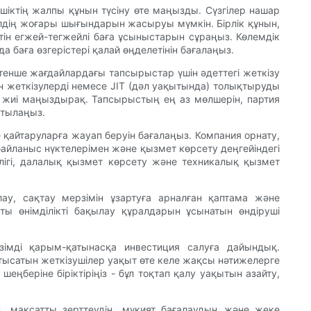
шіктің жалпы құнын түсіну өте маңызды. Сүзгілер нашар
клдің жоғары шығындарын жасыруы мүмкін. Бірлік құнын,
ін егжей-тегжейлі баға ұсыныстарын сұраңыз. Көлемдік
 баға өзгерістері қалай өңделетінін бағалаңыз.
өтенше жағдайлардағы тапсырыстар үшін әдеттегі жеткізу
 жеткізулерді немесе JIT (дәл уақытында) толықтыруды
а жиі маңыздырақ. Тапсырыстың ең аз мөлшерін, партия
қтылаңыз.
 қайтаруларға жауап беруін бағалаңыз. Компания орнату,
айланыс нүктелерімен және қызмет көрсету деңгейіндегі
лігі, далалық қызмет көрсету және техникалық қызмет
ау, сақтау мерзімін ұзартуға арналған қаптама және
ты өнімділікті бақылау құралдарын ұсынатын өндіруші
зімді қарым-қатынасқа инвестиция салуға дайындық.
тысатын жеткізушілер уақыт өте келе жақсы нәтижелерге
ңберіне біріктіріңіз - бұл тоқтап қалу уақытын азайту,
, мақсатты зерттеудің, мұқият бағалаудың және жеке