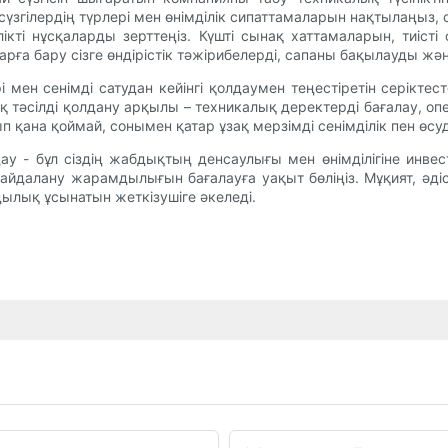
 сүзгілердің түрлері мен өнімділік сипаттамаларын нақтылаңыз
ті нұсқаларды зерттеңіз. Күшті сынақ хаттамаларын, тиісті
арға бару сізге өндірістік тәжірибелерді, сапаны бақылауды ж
і мен сенімді сатудан кейінгі қолдаумен теңестіретін серіктес
қ тәсілді қолдану арқылы – техникалық деректерді бағалау, 
ырып қана қоймай, сонымен қатар ұзақ мерзімді сенімділік пен өс
ау - бұл сіздің жабдықтың денсаулығы мен өнімділігіне инвес
йдалану жарамдылығын бағалауға уақыт бөліңіз. Мұқият, әдісте
дылық ұсынатын жеткізушіге әкеледі.