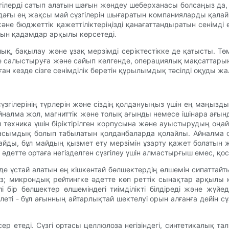
гілерді сатып алатын шағын жөндеу шеберханасы болсаңыз да, к
ағы ең жақсы май сүзгілерін шығаратын компанияларды қалай та
және бюджеттік қажеттіліктеріңізді қанағаттандыратын сенімді
атын қадамдар арқылы көрсетеді.
тылық, бақылау және ұзақ мерзімді серіктестікке де қатысты. Т
рде салыстыруға және сайып келгенде, операциялық мақсаттары
рған кезде сізге сенімділік беретін құрылымдық тәсілді оқуды 
 сүзгілерінің түрлерін және сіздің қолдануыңыз үшін ең маңыз
айналма жол, магниттік және толық ағынды немесе ішінара ағын
іл техника үшін біріктірілген корпусына және ауыстырудың оңа
ымдық болып табылатын қолданбаларда қолайлы. Айналма сүзгі
айды, бұл майдың қызмет ету мерзімін ұзарту қажет болатын 
қ әдетте ортаға негізделген сүзгілеу үшін алмастырғыш емес, 
і түрде ұстай алатын ең кішкентай бөлшектердің өлшемін сипатта
 микрондық рейтингке әдетте көп реттік сынақтар арқылы көр
 бір бөлшектер өлшеміндегі тиімділікті білдіреді және жүй
ілеті - бұл ағынның айтарлықтай шектелуі орын алғанға дейін с
сер етеді. Сүзгі ортасы целлюлоза негізіндегі, синтетикалық