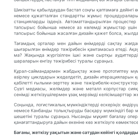
Шикізатты қабылдаудан бастап соңғы қаптамаға дейінгі 
немесе құжатталған стандартты жұмыс процедуралары 
станцияларды іздеңіз. Автоматтандырылған процестер 
тапсырыс бойынша немесе аз көлемді жұмыстар үшін 
тапсырыс бойынша жасалған дизайн қажет болса, жылд
Тағамдық орталар мен дайын өнімдерді сақтау жағдай
шығарылған өнімдер тәжірибесін қамтамасыз етеді. Ақау
ма? Жақында жүргізілген ішкі және сыртқы аудиттерд
шараларын енгізу тәжірибесі туралы сұраңыз.
Құрал-саймандармен жабдықтау және прототиптеу мүмк
әзірлеу циклдарын жеделдетіп, дизайн итерацияларын қ
қабілетті ғылыми-зерттеу және тәжірибелік-конструкт
Сүзгі медиасы, желімдер және металл корпустар сия
сенімді жеткізушілермен ұзақ мерзімді келісімшарттар жет
Соңында, логистикалық мүмкіндіктерді ескеріңіз: өнді
немесе Канбанды толықтыруды басқару мүмкіндігі бар 
шешетіні туралы сұраңыз. Нысанды мұқият бағалау опера
қанағаттандыруға дайын екеніне көз жеткізуге көмектесе
Бағаны, жеткізу уақытын және сатудан кейінгі қолдауд