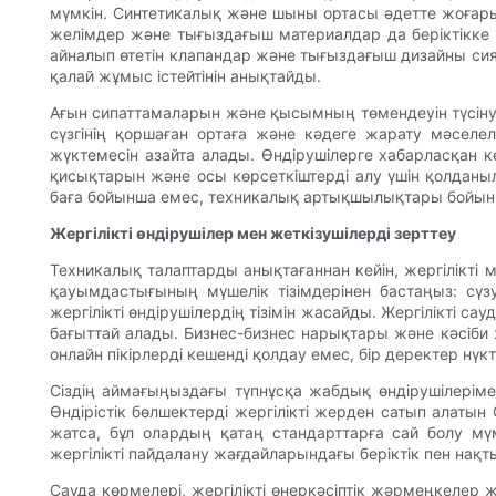
мүмкін. Синтетикалық және шыны ортасы әдетте жоғары 
желімдер және тығыздағыш материалдар да беріктікке 
айналып өтетін клапандар және тығыздағыш дизайны сия
қалай жұмыс істейтінін анықтайды.
Ағын сипаттамаларын және қысымның төмендеуін түсіну ө
сүзгінің қоршаған ортаға және кәдеге жарату мәселел
жүктемесін азайта алады. Өндірушілерге хабарласқан 
қисықтарын және осы көрсеткіштерді алу үшін қолданыл
баға бойынша емес, техникалық артықшылықтары бойынша
Жергілікті өндірушілер мен жеткізушілерді зерттеу
Техникалық талаптарды анықтағаннан кейін, жергілікті м
қауымдастығының мүшелік тізімдерінен бастаңыз: сүзу
жергілікті өндірушілердің тізімін жасайды. Жергілікті 
бағыттай алады. Бизнес-бизнес нарықтары және кәсіби 
онлайн пікірлерді кешенді қолдау емес, бір деректер нүк
Сіздің аймағыңыздағы түпнұсқа жабдық өндірушілерім
Өндірістік бөлшектерді жергілікті жерден сатып алатын 
жатса, бұл олардың қатаң стандарттарға сай болу мү
жергілікті пайдалану жағдайларындағы беріктік пен нақт
Сауда көрмелері, жергілікті өнеркәсіптік жәрмеңкелер 