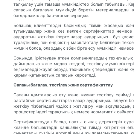
талқылау үшін тамаша мүмкіндіктер болып табылады. Кө
сапасын бағалауға мүмкіндік беретін материалдарды ә
бағдарламалар бар-жоғын сұраңыз.
Болашақ клиенттердің басымдық тізімін жасаңыз және
тұтынушылар және кез келген сертификаттар немесе 
аударатын жеткізушілерге назар аударыңыз - бұл қасие
тұрақтылық пен өндірістің масштабталу белгілерін тексе
мүмкін болса, олардың сізбен бірге өсу мүмкіндігі немесе с
Соңында, іріктеуден өткен компаниялардың техникалы
дайындаңыз және медиа көздері, тестілеу мүмкіндіктері
әңгімелерді жауап беруді, техникалық тереңдікті және 
қарым-қатынастың сапасын көрсетеді.
Сапаны бағалау, тестілеу және сертификаттау
Сапаны қамтамасыз ету және мұқият тестілеу сенімді ма
растайтын сертификаттарға назар аударыңыз. Іздеуге бол
жеткізу тізбегіндегі үздіксіз жетілдіру мен ақауларды
процестеріндегі тұрақтылық немесе нормативтік сәйкест
Сертификаттаудан басқа, нақты сынақ деректерін сұраң
кезінде бөлшектерді қаншалықты тиімді кетіретінін
сынақтары сүзгінің әртүрлі ағын жылдамдықтарында қ