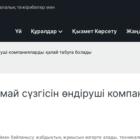
 салалық тәжірибелер мен
Үй
Құралдар
Қызмет Көрсету
Жаң
іруші компанияларды қалай табуға болады
май сүзгісін өндіруші комп
ушімен байланысу жабдықтың жұмысын өзгерте алады, техника