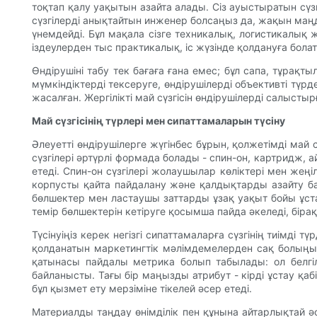
тоқтап қалу уақытын азайта алады. Сіз ауыстыратын сүз
сүзгілерді анықтайтын инженер болсаңыз да, жақын маңд
үнемдейді. Бұл мақала сізге техникалық, логистикалық 
іздеулерден тыс практикалық, іс жүзінде қолдануға бол
Өндірушіні табу тек бағаға ғана емес; бұл сапа, тұрақ
мүмкіндіктерді тексеруге, өндірушілерді объективті тү
жасалған. Жергілікті май сүзгісін өндірушілерді салысты
Май сүзгісінің түрлері мен сипаттамаларын түсіну
Әлеуетті өндірушілерге жүгінбес бұрын, қолжетімді май
сүзгілері әртүрлі формада болады - спин-он, картридж, 
етеді. Спин-он сүзгілері жолаушылар көліктері мен жең
корпусты қайта пайдалану және қалдықтарды азайту бас
бөлшектер мен ластаушы заттарды ұзақ уақыт бойы ұст
темір бөлшектерін кетіруге қосымша пайда әкеледі, біра
Түсінуіңіз керек негізгі сипаттамаларға сүзгінің тиімд
қолданатын маркетингтік мәлімдемелерден сақ болыңыз;
қатынасы пайдалы метрика болып табылады: ол белгілі
байланысты. Тағы бір маңызды атрибут - кірді ұстау қаб
бұл қызмет ету мерзіміне тікелей әсер етеді.
Материалды таңдау өнімділік пен құнына айтарлықтай ә