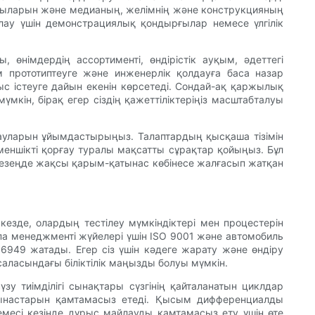
ырғыларын және медианың, желімнің және конструкцияның
алау үшін демонстрациялық қондырғылар немесе үлгілік
өнімдердің ассортименті, өндірістік ауқым, әдеттегі
 прототиптеуге және инженерлік қолдауға баса назар
ыс істеуге дайын екенін көрсетеді. Сондай-ақ қаржылық
үмкін, бірақ егер сіздің қажеттіліктеріңіз масштабталуы
ауларын ұйымдастырыңыз. Талаптардың қысқаша тізімін
 меншікті қорғау туралы мақсатты сұрақтар қойыңыз. Бұл
ы кезеңде жақсы қарым-қатынас көбінесе жалғасып жатқан
 кезде, олардың тестілеу мүмкіндіктері мен процестерін
сапа менеджменті жүйелері үшін ISO 9001 және автомобиль
 16949 жатады. Егер сіз үшін кәдеге жарату және өндіру
саласындағы біліктілік маңызды болуы мүмкін.
зу тиімділігі сынақтары сүзгінің қайталанатын циклдар
атынастарын қамтамасыз етеді. Қысым дифференциалды
месі кезінде дұрыс майлауды қамтамасыз ету үшін өте