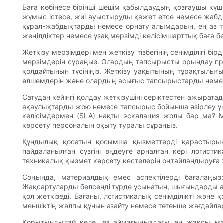
Баға көбінесе бірінші шешім қабылдаудың қозғаушы күш
жұмыс істесе, жиі ауыстыруды қажет етсе немесе жабды
құрал-жабдықтарды немесе орнату алымдарын, ең аз та
жеңілдіктер немесе ұзақ мерзімді келісімшарттық баға б
Жеткізу мерзімдері мен жеткізу тізбегінің сенімділігі
мерзімдерін сұраңыз. Олардың тапсырысты орындау про
қолдайтынын түсініңіз. Жеткізу уақытының тұрақтылығ
өлшемдерін және олардың асығыс тапсырыстарды немес
Сатудан кейінгі қолдау жеткізушіні серіктестен ажырат
ақаулықтарды жою немесе тапсырыс бойынша әзірлеу үші
келісімдермен (SLA) нақты эскалация жолы бар ма? М
көрсету персоналын оқыту туралы сұраңыз.
Құндылық қосатын қосымша қызметтерді қарастырыңыз
пайдаланылған сүзгіні өңдеуге арналған кері логист
техникалық қызмет көрсету кестелерін оңтайландыруға
Соңында, материалдық емес аспектілерді бағалаңыз
Жақсартуларды белсенді түрде ұсынатын, шығындарды аз
қол жеткізеді. Бағаны, логистикалық сенімділікті және
меншіктің жалпы құнын азайту немесе төтенше жағдайлар
Қорытындылай келе, өз аймағыңыздағы ең жақсы май 