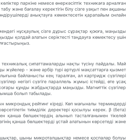
өліктер паркіне немесе өнеркәсіптік техникаға арналған
бу және бағалау керектігін білу сізге уақыт пен ақшаны
 өндірушілерді анықтауға көмектесетін қарапайым онлайн
өмендегі нұсқаулық сізге дұрыс сұрақтар қоюға, маңызды
ңызды қолдай алатын серіктесті таңдауға көмектесу үшін
жалғастырыңыз.
ды техникалық сипаттамаларды нақты түсіну пайдалы. Май
ды жүйелер - және әрбір түрі әртүрлі мақсаттарға қызмет
йлығына байланысты кең таралған, ал картридж сүзгілері
лер негізгі сүзгіге параллель жұмыс істейді, өте ұсақ
жоғары құнды жабдықтарда маңызды. Магниттік сүзгілер
қосымша болып табылады.
йтын микрондық рейтинг кіреді. Көп мағыналы терминдерді
сетілетін тиімділік деректері қосылуы керек. β (бета)
еден қанша бөлшектердің алынып тасталғанымен тікелей
үзгінің қанша бөлшектерді ұстай алатынын көрсетеді және
 талшықтар, шыны микроталшықтар немесе қоспалар болуы