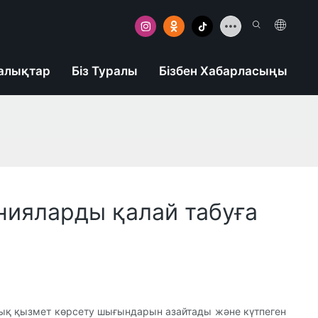
алықтар
Біз Туралы
Бізбен Хабарласыңы
анияларды қалай табуға
лық қызмет көрсету шығындарын азайтады және күтпеген