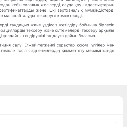
, содан кейін салалық желілерді, сауда қауымдастықтарын
 сертификаттарды және ішкі зертханалық мүмкіндіктерді
әне масштабталуды тексеруге көмектеседі.
терді таңдаңыз және үздіксіз жетілдіру бойынша бірлесіп
операцияларды тексеру және сілтемелерді тексеру арқылы
уді қолдайтын өндірушіні таңдауға дайын боласыз.
тиция салу. Егжей-тегжейлі сұрақтар қоюға, үлгілер мен
мелік тәсіл сізді өнімдердің қызмет ету мерзімі ішінде