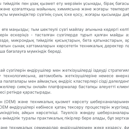
тиімділік пен ұзақ қызмет ету мерзімін ұсынады, бірақ баға
және қозғалтқыш майының химиясына және жоғары температура
қты мүмкіндіктер сүзгінің суық іске қосу, жоғары қысымды д
те маңызды; тым шектеулі сүзгі майлау ағынына кедергі келті
ерін ескеріңіз - тасталған сүзгілерде тұрып қалған майды
кезде, микрондық тиімділік қисықтарын, бета қатынастарын
атын сынақ хаттамаларын көрсететін техникалық деректер пара
 бағалауға мүмкіндік береді.
ай сүзгілерін өндірушілер мен жеткізушілерді іздеуді стратеги
 технологиясына, автомобиль жеткізушілеріне немесе өнеркәс
сауда палаталары мен аймақтық өндіріс кластерлері сізді дәлелд
желілер сияқты онлайн платформалар бастапқы әлеуетті клиен
тесі ретінде қарастырады.
ен (OEM) және техникалық қызмет көрсету шеберханаларымен 
OEM өндірушілері көбінесе қатаң тексеру процестерін жүргізеді
мкіндігінің айқын көрсеткіші. Тәуелсіз жөндеу шеберханала
ы өнімділік туралы практикалық пікірлер бере алады, бұл зерт
және техникалық семинарлар өндірушілермен жеке кездесу, фи