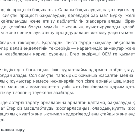
өндіріс процесін бақылаңыз. Сапаны бақылаудың нақты нүктелер
сияқты процесті бақылаудың дәлелдері бар ма? Бүрку, жел
қайталануды және өткізу қабілеттілігін жақсарта алады, бір
де қолайлы болуы мүмкін. Нысанның ауыстыруларды қалай өң
ам және сенімді ауыстыру процедуралары жеткізу уақыты мен
ларын тексеріңіз. Қорларды тиісті түрде бақылау айқаспалы
лар қалай өңделетінін тексеріңіз — карантиндік аймақтар жә
ің жазбаларын көруді сұраңыз. Егер өндіруші OEM-ге қызме
індіктерін бағалаңыз. Ішкі құрал-саймандармен жабдықтау, 
олдай алады. Сол сияқты, тапсырыс бойынша жасалған медиа 
орлық жұмыстар немесе инженерлік топ сізге арнайы шешімде
қты маңызды компоненттер үшін жеткізушілермен қарым-қат
кізу тізбегінің тәуекелін азайтады.
рушіде әртүрлі тарату арналарына арналған қаптама, бақылауд
ма? Егер сіз масштабтауды жоспарласаңыз, олардың қуатты ж
циялық күшті және ықтимал кедергілерді анықтайды және өнді
ді.
ы салыстыру