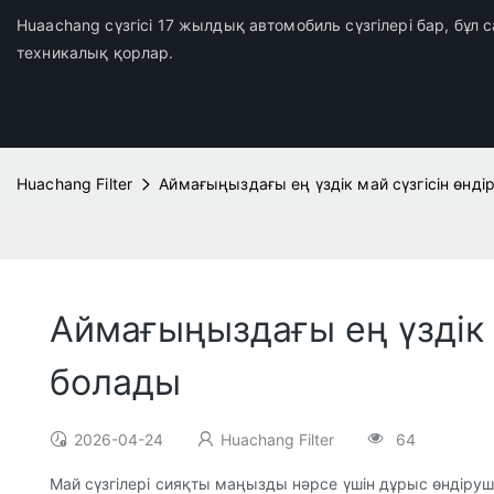
Huaachang сүзгісі 17 жылдық автомобиль сүзгілері бар, бұл
техникалық қорлар.
Huachang Filter
Аймағыңыздағы ең үздік май сүзгісін өнд
Аймағыңыздағы ең үздік 
болады
2026-04-24
Huachang Filter
64
Май сүзгілері сияқты маңызды нәрсе үшін дұрыс өндір