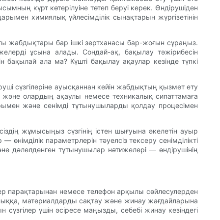
сымның күрт көтерілуіне төтеп беруі керек. Өндірушіден
арымен химиялық үйлесімділік сынақтарын жүргізетінін
ы жабдықтары бар ішкі зертханасы бар-жоғын сұраңыз.
желерді ұсына алады. Сондай-ақ, бақылау тәжірибесін
ін бақылай ала ма? Күшті бақылау ақаулар кезінде түпкі
уші сүзгілеріне ауысқаннан кейін жабдықтың қызмет ету
на және олардың ақаулы немесе техникалық сипаттамаға
арымен және сенімді тұтынушыларды қолдау процесімен
іздің жұмысыңыз сүзгінің істен шығуына әкелетін ауыр
 өнімділік параметрлерін тәуелсіз тексеру сенімділікті
әне дәлелденген тұтынушылар нәтижелері — өндірушінің
ектер парақтарынан немесе телефон арқылы сөйлесулерден
азалыққа, материалдарды сақтау және жинау жағдайларына
сүзгілер үшін әсіресе маңызды, себебі жинау кезіндегі