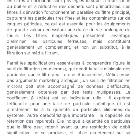
les filtres à cartouche sont privilégiés lorsque la réutilisation
du boîtier et la réduction des déchets sont primordiales. Les
filtres à dérivation fonctionnent en parallèle du filtre principal,
capturant les particules très fines et les contaminants sur de
longues périodes, ce qui est essentiel pour les équipements
de grande valeur nécessitant une durée de vie prolongée de
l'huile. Les filtres magnétiques présentent l'avantage
d'éliminer les particules ferreuses, mais constituent
généralement un complément, et non un substitut, à la
filtration sur média filtrant.
Parmi les spécifications essentielles à comprendre figure le
seuil de filtration (en microns), qui décrit la taille minimale des
particules que le filtre peut retenir efficacement. Méfiez-vous
des arguments marketing ambigus ; un seuil de filtration en
microns doit être accompagné de données d'efficacité,
généralement obtenues par des tests multipasses. Le
coefficient β (bêta) est un indicateur utile : il exprime
l'efficacité pour une taille de particule spécifique et est
directement lié à la quantité de particules éliminées du
système. Autre caractéristique importante : la capacité de
rétention des impuretés. Elle indique la quantité de particules
que le filtre peut retenir avant qu'une restriction de débit
significative ne se produise, et influe directement sur sa