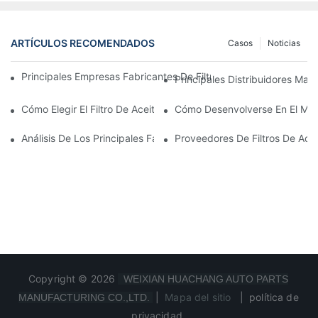
ARTÍCULOS RECOMENDADOS
Casos
Noticias
Principales Empresas Fabricantes De Filtros De Aceite: Una Vis
Principales Distribuidores Mayo
Cómo Elegir El Filtro De Aceite Adecuado Para Su Modelo De Ve
Cómo Desenvolverse En El Merc
Análisis De Los Principales Fabricantes De Filtros De Aceite Y 
Proveedores De Filtros De Ace
Copyright © 2026
WEIXIAN HUACHANG AUTO PARTS
|
Mapa del sitio
|
política de
MANUFACTURING CO.,LTD.
privacidad