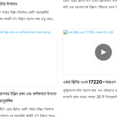
একটি এয়ার ফিল্টার কী? এয়ার ফিল্টারগুলি পো
িল্টার উপাদান
বালি এবং ধ্বংসাবশেষ ইঞ্জিনে পৌঁছানো থেকে
ি গাড়ির ইঞ্জিন সিস্টেমে একটি প্রয়োজনীয়
প্রক্রিয়াটিকে সমর্থন করার জন্য বায়ু এবং জ
ক কাজটি হ'ল ইঞ্জিনে প্রবেশ করা বায়ু থেকে
মিশ্রণ নিশ্চিত করে। এগুলি বিভিন্ন আকারে আ
অন্যান্য কণা পদার্থ ফিল্টার করা। এটি নিশ্চিত করে
বৃত্তাকার বা নলাকার। একটি প্লেটেড উপাদান ব
ার বায়ু গ্রহণ করে, যার ফলে জ্বলন দক্ষতা এবং
তুলো, সিন্থেটিক পেপার, বা ফেনা দিয়ে তৈরি 
ন্নত হয়
Conditer কন্ডিশনার ফিল্টার। এর গুণমানটি ন
পণ্যটি আমাদের অভিজ্ঞ কিউএ দলের তত্ত্বাবধান
এয়ার ফিল্টার ওএম 17220-আর
লুব্রিকেশন ফাঁক প্রবেশ করে এবং পরিধানের 
আপনার ইঞ্জিন রক্ষা এবং কর্মক্ষমতা উন্নত
কণাগুলি হ্রাস করতে সমস্ত 30 টি নিবন্ধগুলি 
নুষাঙ্গিক
কী? এয়ার ফিল্টার একটি গাড়ির ইঞ্জিন সিস্টেমে
উপাদান। এর প্রাথমিক কাজটি হ'ল ইঞ্জিনে প্রবেশ