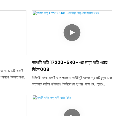
জাপানি গাড়ি 17220-5R0- এর জন্য গাড়ি এয়ার
ফিল্টার008
তে পারে, এটি একটি
 উপকরণে বিভক্ত করা
ইঞ্জিনটি সর্বদা একটি ভাল পাওয়ার আউটপুট থাকার গ্যারান্টিযুক্ত এবং
র এবং সংমিশ্রণ পিপি
অত্যন্ত কঠোর পরিবেশে নির্ভরযোগ্য হওয়ার জন্য hu হুয়াচং
রয়োজনীয়তা অনুসারে
ফিল্টারটিতে বেশিরভাগ মেক এবং মডেলগুলির জন্য গাড়ি এয়ার
ি বিভিন্ন ধরণের হতে
ফিল্টারগুলির বিস্তৃত পরিসীমা রয়েছে
চ ফিলিগ্রেশন, উচ্চ
ায়ার, কেন্দ্রীয়
এবং অন্যান্য