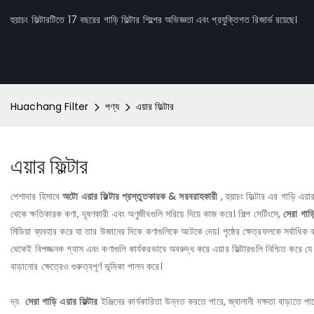
হুয়াচং ফিল্টারটিতে 17 বছরের গাড়ি ফিল্টার শিল্পের অভিজ্ঞতা এবং প্রযুক্তিগত রিজার্ভ রয়েছে।
Huachang Filter
পণ্য
এয়ার ফিল্টার
এয়ার ফিল্টার
পেশাদার হিসাবে
অটো এয়ার ফিল্টার প্রস্তুতকারক & সরবরাহকারী
, হুয়াচং ফিল্টার এর গাড়ি এ
থেকে ক্ষতিকারক কণা, দূষণকারী এবং অণুজীবগুলি সরিয়ে দিয়ে কাজ করে। শিল্প সেটিংসে,
সেরা গাড়
মিডিয়া ব্যবহার করে যা তার উজানের দিকে কণাগুলিকে আটকে দেয়। পৃষ্ঠের ক্ষেত্রফলকে সর্বাধিক
থেকেই বিপজ্জনক গ্যাস এবং কণাগুলি কার্যকরভাবে অবরুদ্ধ করে এয়ার ফিল্টারগুলি নিশ্চিত করে যে 
বাড়ানোর ক্ষেত্রেও গুরুত্বপূর্ণ ভূমিকা পালন করে।
দ্য
সেরা গাড়ি এয়ার ফিল্টার
ইঞ্জিনের কার্যকারিতা উন্নত করতে পারে, জ্বালানী দক্ষতা বাড়াতে 