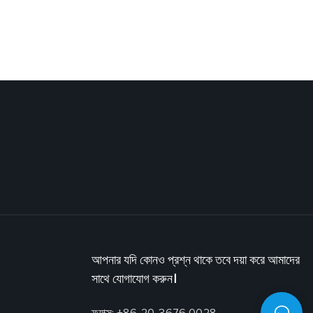
একটি ভাল বায়ু পরিবেশ সরবরাহ করা। তদতিরিক্ত, এয়ার ফিল্টারগুলি
গ্লাস ফোগিংও প্রতিরোধ করতে পারে air কীভাবে এয়ার ফিল্টার
বজায় রাখা যায়? 1। গাড়ির রক্ষণাবেক্ষণ চক্র অনুসারে, এয়ার ফিল্টারটি
প্রতি 5000 কিলোমিটার ড্রাইভিং পরিষ্কার এবং রক্ষণাবেক্ষণ করা
উচিত; 2। আশেপাশের পরিবেশে উচ্চ ধূলিকণা এবং দুর্বল বায়ু
গুণমানের অঞ্চলে, প্রতি 3000 কিলোমিটার আগেই পরিষ্কার করার
পরামর্শ দেওয়া হয়; 3। একটি সাধারণ গাড়ির বায়ু ফিল্টার প্রতি
20000 কিলোমিটারে প্রতিস্থাপন করা প্রয়োজন
আপনার যদি কোনও প্রশ্ন থাকে তবে দয়া করে আমাদের
সাথে যোগাযোগ করুন।