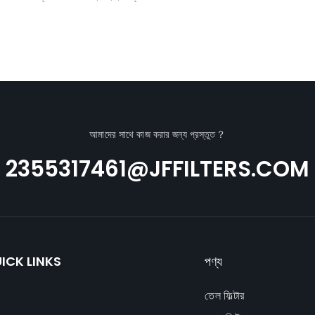
কণা, ময়লা এবং অন্যান্য কণা পদার্থ ফিল্টার করা।
ইঞ্জিনটি পরিষ্কার বায়ু গ্রহণ করে, যার ফলে
পাওয়ার আউটপুট উন্নত হয়
আমাদের সাথে কাজ করার জন্য প্রস্তুত？
2355317461@JFFILTERS.COM
ICK LINKS
পণ্য
তেল ফিল্টার