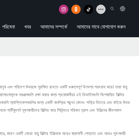
পরিষেবা
খবর
আমাদের সম্পর্কে
আমাদের সাথে যোগাযোগ করুন
 মানুষ এবং পরিবেশ উভয়কে সুরক্ষিত রাখতে একটি গুরুত্বপূর্ণ উদ্দেশ্য সরবরাহ করে। তারা বায়ু
ালোচনামূলক সরঞ্জামগুলি রক্ষা করার জন্য প্রয়োজনীয়। এই ডিভাইসগুলি বিশেষায়িত ফিল্টার
 অনেকগুলি অ্যাপ্লিকেশনগুলির জন্য একটি জনপ্রিয় পছন্দ। কোনও গাড়ির ভিতরে এবং বাইরে উভয়
কে পার্টিকুলেট দূষণকারীদের ফিল্টার করে সিলিন্ডার পরিধান হ্রাস এবং ইঞ্জিনের জীবনকাল
ে পারে, কারণ একটি নোংরা বায়ু ফিল্টার ইঞ্জিনকে আরও জ্বালানী পোড়াতে এবং আরও দূষণকারী