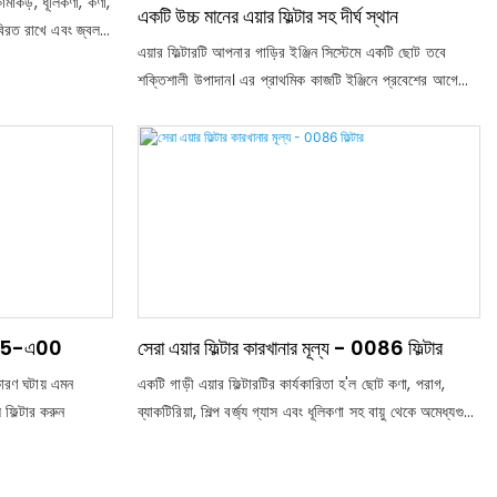
কামাকড়, ধূলিকণা, কণা,
একটি উচ্চ মানের এয়ার ফিল্টার সহ দীর্ঘ স্থান
 বিরত রাখে এবং জ্বলন
এয়ার ফিল্টারটি আপনার গাড়ির ইঞ্জিন সিস্টেমে একটি ছোট তবে
্বালানীর একটি ভাল
শক্তিশালী উপাদান। এর প্রাথমিক কাজটি ইঞ্জিনে প্রবেশের আগে
সে: প্যানেল,
ধূলিকণা, ময়লা এবং অন্যান্য বায়ুবাহিত কণাগুলি অপসারণ করা। এটি
ায়ু ফিল্টার করে এবং
সংবেদনশীল ইঞ্জিনের অংশগুলিতে অকাল পরিধান এবং ছিঁড়ে যায়,
করা যেতে পারে
আপনার যানবাহনের সামগ্রিক জীবনকাল বাড়িয়ে তুলতে সহায়তা করে
িশ্চিত করার জন্য,
A
ে উত্পাদিত হয়
এল 5-এ00
সেরা এয়ার ফিল্টার কারখানার মূল্য - 0086 ফিল্টার
কারণ ঘটায় এমন
একটি গাড়ী এয়ার ফিল্টারটির কার্যকারিতা হ'ল ছোট কণা, পরাগ,
ফিল্টার করুন
ব্যাকটিরিয়া, শিল্প বর্জ্য গ্যাস এবং ধূলিকণা সহ বায়ু থেকে অমেধ্যগুলি
অপসারণ করা। এর প্রধান কাজটি হ'ল বাতাসের পরিষ্কার
-পরিচ্ছন্নতার উন্নতি করা, এ জাতীয় পদার্থকে শীতাতপনিয়ন্ত্রণ
ব্যবস্থায় প্রবেশ করা, শীতাতপনিয়ন্ত্রণ ব্যবস্থা রক্ষা করা এবং