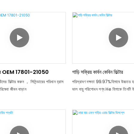
ফিল্টার OEM 17801-21050
গাড়ি সক্রিয় কার্বন কেবিন ফিল্টার
ীদের ফিল্টার করুন ， সিলিন্ডারের পরিধান হ্রাস
পরিস্রাবণ দক্ষতা 99.97%হিসাবে উচ্চতর হ
রিষেবা জীবন বাড়ান
ভাল বায়ু পরিশোধন পণ্য He হিপাকে তিনটি
যেতে পারে: পিপি ফিল্টার পেপার, গ্লাস ফাইবা
+ পিইটি ফিল্টার পেপার, এবং এটি গ্রাহকের প্
বিভিন্ন আকারে তৈরি করা যেতে পারে এবং এট
পারে, উচ্চতর ধুলো হোল্ডিং, উচ্চ ফিল্টেশন, উচ্
ফাইল্টরেশন, মডেলস.জেজ: এইচপিএ এয়ার পিউরিফ
শীতাতপ নিয়ন্ত্রণ ব্যবস্থা, পরিষ্কার উদ্ভিদ 