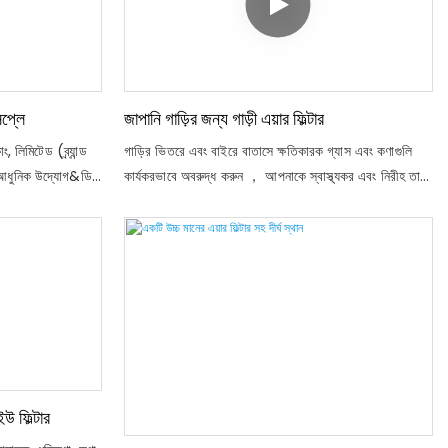
টি ধুলা এবং পরাগ
 মধুচক্রকে একত্রে
ারণের জন্য ফিল্টার
রণের কাজও রয়েছে,
সপ্লে
জাপানি গাড়ির জন্য গাড়ী এয়ার ফিল্টার
ং, লিমিটেড (ব্র্যান্ড
গাড়ির ভিতরে এবং বাইরে বাতাসে ক্ষতিকারক গ্যাস এবং কণাগুলি
আধুনিক উদ্যোগ&ডি,
কার্যকরভাবে অবরুদ্ধ করুন ， আপনাকে স্বাস্থ্যকর এবং নিরীহ তাজা
 ম্যানুফ্যাকচারিং বেসে
বাতাস সরবরাহ করে
ধাজনক পরিবহন, সুন্দর
উ ফিল্টার