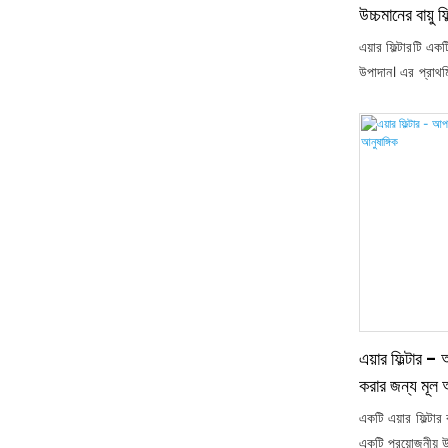
উচ্চমানের বায়ু ফ
এয়ার ফিল্টারটি একট
উপাদান। এর প্রাথমি
ধূলিকণা, ময়লা এবং 
যে ইঞ্জিনটি পরিষ্ক
পাওয়ার আউটপুট উ
এয়ার ফিল্টার - 
করার জন্য মূল আ
একটি এয়ার ফিল্টার 
একটি প্রয়োজনীয় 