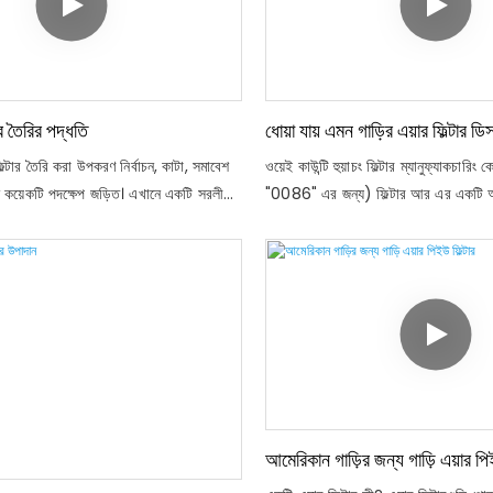
ক্ষেত্রগুলিতে ব্যাপকভাবে ব্যবহৃত হয় এবং এ
অপসারণ করতে ব্যবহৃত হয়; হেপা এবং কার্বন
একত্রিত করে, এটি কেবল ধুলো এবং পরাগ অপস
ফাংশন নয়, তবে টোলুয়েড, অ্যামোনিয়া অপসা
টার তৈরির পদ্ধতি
ধোয়া যায় এমন গাড়ির এয়ার ফিল্টার ডি
িল্টার তৈরি করা উপকরণ নির্বাচন, কাটা, সমাবেশ
ওয়েই কাউন্টি হুয়াচং ফিল্টার ম্যানুফ্যাকচারিং কো
শ কয়েকটি পদক্ষেপ জড়িত। এখানে একটি সরলীকৃত
"0086" এর জন্য) ফিল্টার আর এর একটি 
## উপকরণগুলির প্রয়োজনীয়- ** ফিল্টার
উত্পাদন, বিক্রয় এবং পরিষেবা, চীন অটো পার্টস
ণত, এটি একটি প্লেটেড পেপার বা সিন্থেটিক
সনাক্ত করুন - হেবেই ওয়েই কাউন্টি, যা সুবি
বং ধ্বংসাবশেষ আটকে দেয়-
পরিবেশ এবং উন্নত অর্থনীতি উপভোগ করে
আমেরিকান গাড়ির জন্য গাড়ি এয়ার পিই