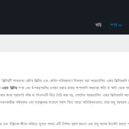
বাড়ি
পণ্য
য়ার ফিল্টারটি সাধারণত মোটর ফিল্টার এবং কেবিন পরিস্রাবণে বিভক্ত হয়। স্বয়ংচালিত এয়ার ফিল্টারগুলি
ি এয়ার ফিল্টার
পণ্য এবং উপকরণগুলির গুণমান বজায় রাখার পাশাপাশি সম্ভাব্য ক্ষতি বা ক্ষতি থেকে সম
 করার জন্য প্রায়শই ভাঁজ বা পিএলএটি দিয়ে তৈরি করা হয়, প্লেটেড স্বয়ংচালিত এয়ার ফিল্টারগুলি
দখলকারীরা পরিষ্কার এবং স্বাস্থ্যকর বাতাসে শ্বাস নিতে পারে। অতিরিক্তভাবে, তারা বায়ু সরবরাহ থে
পারে এবং ইঞ্জিনের জীবন বাড়িয়ে তুলতে পারে। এটি নির্গমন হ্রাস করতে এবং বায়ু মানের উন্নতি করত