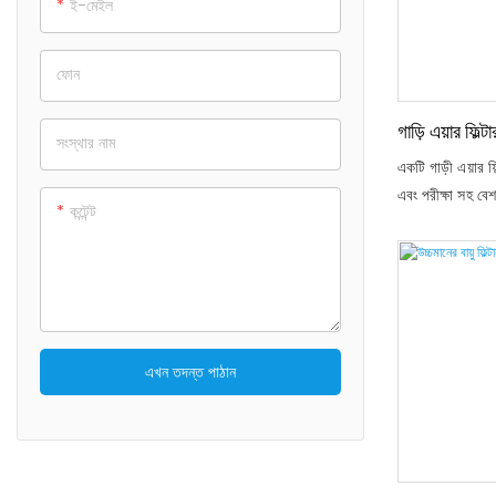
ই-মেইল
ফোন
গাড়ি এয়ার ফিল্
সংস্থার নাম
একটি গাড়ী এয়ার ফ
এবং পরীক্ষা সহ বে
কন্টেন্ট
পদ্ধতি রয়েছে: #
মিডিয়া **: সাধার
উপাদান যা ধুলো এ
এখন তদন্ত পাঠান