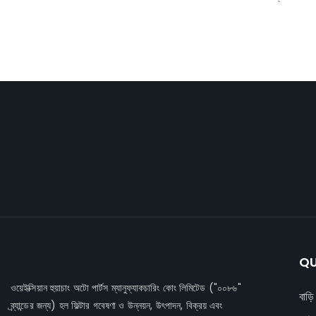
করা বায়ু থেকে ধূলি
এটি নিশ্চিত করে যে 
জ্বলন দক্ষতা এবং 
QU
ওয়েইক্সিয়ান হুয়াচাং অটো পার্টস ম্যানুফ্যাকচারিং কোং লিমিটেড
("০০৮৬"
বাড়ি
ব্র্যান্ডের জন্য) হল ফিল্টার গবেষণা ও উন্নয়ন, উৎপাদন, বিক্রয় এবং