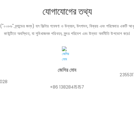
যোগাযোগের তথ্য
টেড ("০০৮৬" ব্র্যান্ডের জন্য) হল ফিল্টার গবেষণা ও উন্নয়ন, উৎপাদন, বিক্রয় এবং পরিষেবার একটি আ
কাউন্টিতে অবস্থিত, যা সুবিধাজনক পরিবহন, সুন্দর পরিবেশ এবং উন্নত অর্থনীতি উপভোগ করে।
জেসির মোব
235531
028
+86 13828415157