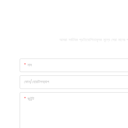
আমরা সর্বাধিক প্রতিযোগিতামূলক মূল্যে সেরা মান
নাম
ফোন/হোয়াটসঅ্যাপ
কন্টেন্ট