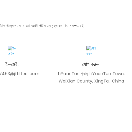
ধুনিক উদ্যোগ, যা চায়না অটো পার্টস ম্যানুফ্যাকচারিং বেস-ওয়েই
ই-মেইল
যোগ করুন
7463@jffilters.com
LiYuanTun গ্রাম, LiYuanTun Town,
WeiXian County, XingTai, China