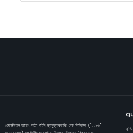
QU
ওয়েইক্সিয়ান হুয়াচাং অটো পার্টস ম্যানুফ্যাকচারিং কোং লিমিটেড
("০০৮৬"
বাড়ি
ব্র্যান্ডের জন্য) হল ফিল্টার গবেষণা ও উন্নয়ন, উৎপাদন, বিক্রয় এবং