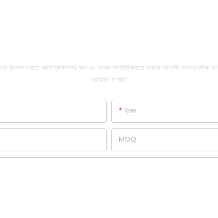
LEAVE A MESSAGE
ের পণ্য উত্পাদন করতে প্রতিশ্রুতিবদ্ধ। অতএব, আমরা আন্তরিকভাবে সমস্ত আগ্রহী সংস্থাগুলিকে
আমন্ত্রণ জানাই।
ইমেল
MOQ