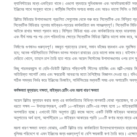
ক্যানিস্টারের মধ্যে একত্রিত থাকে। এগুলো ব্যবহারে সুবিধাজনক এবং আফটারমার্কেটে সহজ
ইঞ্জিনের সাথে সংযুক্ত থাকে। কার্ট্রিজ সিস্টেম অপচয় কমায় এবং আরও ভালো সিলিং ও মিডি
ফিল্টার মিডিয়ার উপাদানগুলো প্রচলিত সেলুলোজ থেকে শুরু করে সিন্থেটিক এবং মিশ্রিত 
সিন্থেটিক মিডিয়ার তুলনায় মাইক্রন-স্তরের কার্যকারিতা কম সামঞ্জস্যপূর্ণ। সিন্থেটিক
আটকে রাখার ক্ষমতা প্রদান করে। মিশ্রিত মিডিয়া খরচ এবং কার্যকারিতার মধ্যে ভারসাম্
এবং দীর্ঘ সময় পর পর তেল পরিবর্তনের ক্ষেত্রে সিন্থেটিক মিডিয়া ফিল্টার ভালো কাজ করে, 
নির্মাণের গুণমানও গুরুত্বপূর্ণ। মজবুত প্রান্তের ঢাকনা, সমান ভাঁজের ব্যবধান এবং সুরক
হবে; অনেক পরিস্থিতিতে সিলিকন ভালভ সাধারণ রাবারের চেয়ে ভালো কাজ করে। বাইপাস ভালভ
দেরিতে খোলে, তাহলে চাপ তৈরি হতে পারে এবং অয়েল সিস্টেমের উপাদানগুলোর ওপর চাপ সৃ
কিছু পারফরম্যান্স বা হেভি-ডিউটি ​​ফিল্টারে শক্তিশালী স্টিলের হাউজিং এবং মাল্টি-লেয়
অতিরিক্ত সাপোর্ট কোর এবং ক্ষয়রোধী আবরণের মতো বৈশিষ্ট্যের বিজ্ঞাপন দেওয়া হয়। য
সঠিক সমন্বয় নির্ভর করে ইঞ্জিনের ডিজাইন, সার্ভিসিংয়ের মধ্যবর্তী সময় এবং অপারেটিং অব
কর্মক্ষমতা মূল্যায়ন: দক্ষতা, মাইক্রন রেটিং এবং ময়লা ধারণ ক্ষমতা
অয়েল ফিল্টার মূল্যায়ন করার জন্য এর কার্যকারিতার বিভিন্ন মাপকাঠি বোঝা প্রয়োজন, য
ধরতে সক্ষম — উদাহরণস্বরূপ, একটি ১০-মাইক্রন রেটিং-এর লক্ষ্য হলো ১০ মাইক্রোমিটা
অপসারিত হচ্ছে। এখানেই বিটা অনুপাত (β) কাজে আসে: একটি নির্দিষ্ট মাইক্রন আকার
অনুপাতের অর্থ হলো, আপস্ট্রিমে ১০ মাইক্রন আকারের প্রতি ১০০টি কণার মধ্যে মাত্র এক
ময়লা ধারণ ক্ষমতা বলতে বোঝায়, একটি ফিল্টার তার কার্যকারিতা উল্লেখযোগ্যভাবে হারানো
ধূলিময় পরিবেশে বা এমন ইঞ্জিনের জন্য গুরুত্বপূর্ণ যা বেশি ক্ষয়কারী কণা তৈরি করে। এক্ষ