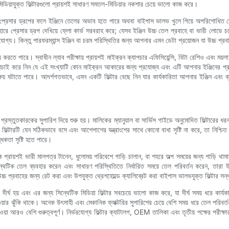
য়াযুক্ত ফিল্টারগুলো প্রায়শই সাধারণ সমতল-মিডিয়ার নকশার চেয়ে ভালো কাজ করে।
িক্ত প্রেসার ড্রপের ফলে ইঞ্জিনে তেলের অভাব হতে পারে অথবা বাইপাস ভালভ খুলে গিয়ে অপরিশোধিত 
ে প্রেসার ড্রপ দেখিয়ে ফ্লো কার্ভ সরবরাহ করে; যেসব ইঞ্জিন উচ্চ তেল প্রবাহে বা ভারী লোডে চলে, 
যোগ্য। কিন্তু পারফরম্যান্স ইঞ্জিন বা চরম পরিস্থিতির জন্য আপনার এমন ডেটা প্রয়োজন যা উচ্চ প্রবা
্য করতে পারে। স্বাধীন ল্যাব পরীক্ষায় প্রায়শই মাইক্রন ক্যাপচার এফিসিয়েন্সি, বিটা রেশিও এবং ম
 করে নিন যে এই সংখ্যাটি কোন মাইক্রন আকারের জন্য প্রযোজ্য এবং এটি আপনার ইঞ্জিনের প্রয়োজ
ষয় ঘটাতে পারে। আদর্শগতভাবে, এমন একটি ফিল্টার বেছে নিন যার কার্যকারিতা আপনার ইঞ্জিন এবং ব
ং প্রস্তুতকারকের সুপারিশ দিয়ে শুরু হয়। মালিকের ম্যানুয়াল বা সার্ভিস গাইডে অনুমোদিত ফিল্টার
য়। ফিল্টারটি যেন সঠিকভাবে বসে এবং আশেপাশের যন্ত্রাংশের সাথে কোনো বাধা সৃষ্টি না করে, তা নিশ্চ
্ধকতা সৃষ্টি হতে পারে।
ায়শই ভারী মালপত্র টানেন, ধুলোময় পরিবেশে গাড়ি চালান, বা শহরে অল্প সময়ের জন্য গাড়ি থামান
ক তেল ব্যবহার করেন এবং সাধারণ পরিস্থিতিতে নির্ধারিত সময়ে তেল পরিবর্তন করেন, তারা উচ্চ-ম
 উচ্চ প্রবাহের জন্য রেট করা এবং উপযুক্ত থ্রেশহোল্ডে ক্যালিব্রেট করা বাইপাস ভালভযুক্ত ফিল্টার সন
দীর্ঘ হয় এবং এর জন্য সিন্থেটিক মিডিয়া ফিল্টার সবচেয়ে ভালো কাজ করে, যা দীর্ঘ সময় ধরে কার্
ে যাওয়ার ঝুঁকি থাকে। অনেক উৎসাহী এবং মেকানিক ফ্যাক্টরির সুপারিশের চেয়ে বেশি সময় ধরে তেল পরি
 দেওয়া আরও বেশি গুরুত্বপূর্ণ। নির্ভরযোগ্য ফিল্টার ক্যাটালগ, OEM তালিকা এবং তৃতীয় পক্ষের পরী