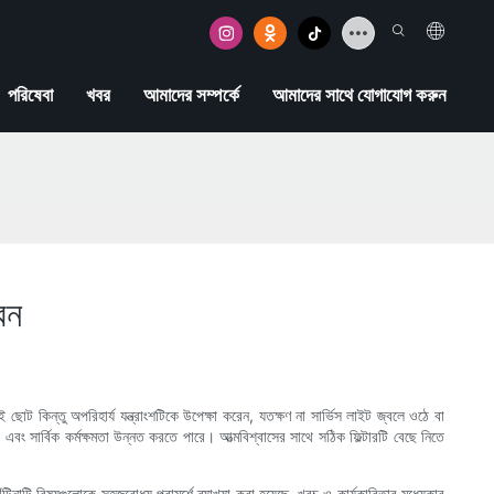
পরিষেবা
খবর
আমাদের সম্পর্কে
আমাদের সাথে যোগাযোগ করুন
েন
োট কিন্তু অপরিহার্য যন্ত্রাংশটিকে উপেক্ষা করেন, যতক্ষণ না সার্ভিস লাইট জ্বলে ওঠে বা
 এবং সার্বিক কর্মক্ষমতা উন্নত করতে পারে। আত্মবিশ্বাসের সাথে সঠিক ফিল্টারটি বেছে নিতে
ঁটিনাটি বিষয়গুলোকে সহজবোধ্য পরামর্শে ব্যাখ্যা করা হয়েছে, খরচ ও কার্যকারিতার মধ্যেকার