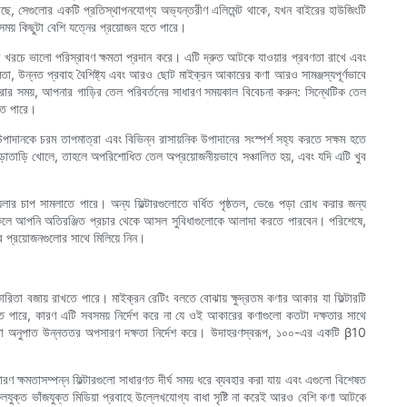
উঠছে, সেগুলোর একটি প্রতিস্থাপনযোগ্য অভ্যন্তরীণ এলিমেন্ট থাকে, যখন বাইরের হাউজিংটি
 সময় কিছুটা বেশি যত্নের প্রয়োজন হতে পারে।
কম খরচে ভালো পরিস্রাবণ ক্ষমতা প্রদান করে। এটি দ্রুত আটকে যাওয়ার প্রবণতা রাখে এবং
্ষমতা, উন্নত প্রবাহ বৈশিষ্ট্য এবং আরও ছোট মাইক্রন আকারের কণা আরও সামঞ্জস্যপূর্ণভাবে
করার সময়, আপনার গাড়ির তেল পরিবর্তনের সাধারণ সময়কাল বিবেচনা করুন: সিন্থেটিক তেল
হতে পারে।
র উপাদানকে চরম তাপমাত্রা এবং বিভিন্ন রাসায়নিক উপাদানের সংস্পর্শ সহ্য করতে সক্ষম হতে
ড়াতাড়ি খোলে, তাহলে অপরিশোধিত তেল অপ্রয়োজনীয়ভাবে সঞ্চালিত হয়, এবং যদি এটি খুব
 ময়লার চাপ সামলাতে পারে। অন্য ফিল্টারগুলোতে বর্ধিত পৃষ্ঠতল, ভেঙে পড়া রোধ করার জন্য
রণা থাকলে আপনি অতিরঞ্জিত প্রচার থেকে আসল সুবিধাগুলোকে আলাদা করতে পারবেন। পরিশেষে,
্তব প্রয়োজনগুলোর সাথে মিলিয়ে নিন।
কারিতা বজায় রাখতে পারে। মাইক্রন রেটিং বলতে বোঝায় ক্ষুদ্রতম কণার আকার যা ফিল্টারটি
তে পারে, কারণ এটি সবসময় নির্দেশ করে না যে ওই আকারের কণাগুলো কতটা দক্ষতার সাথে
বিটা অনুপাত উন্নততর অপসারণ দক্ষতা নির্দেশ করে। উদাহরণস্বরূপ, ১০০-এর একটি β10
 ক্ষমতাসম্পন্ন ফিল্টারগুলো সাধারণত দীর্ঘ সময় ধরে ব্যবহার করা যায় এবং এগুলো বিশেষত
েত্রফলযুক্ত ভাঁজযুক্ত মিডিয়া প্রবাহে উল্লেখযোগ্য বাধা সৃষ্টি না করেই আরও বেশি কণা আটকে