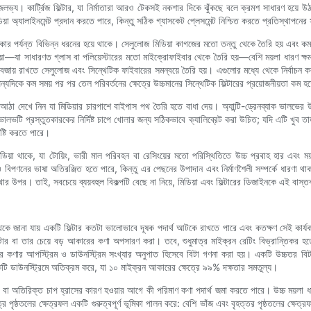
লভ্য। কার্ট্রিজ ফিল্টার, যা নির্মাতারা আরও টেকসই নকশার দিকে ঝুঁকছে বলে ক্রমশ সাধারণ হয়ে 
য়া অ্যালাইনমেন্ট প্রদান করতে পারে, কিন্তু সঠিক গ্যাসকেট প্লেসমেন্ট নিশ্চিত করতে প্রতিস্থাপনের
প্রকার পর্যন্ত বিভিন্ন ধরনের হয়ে থাকে। সেলুলোজ মিডিয়া কাগজের মতো তন্তু থেকে তৈরি হয় এবং 
 মিডিয়া—যা সাধারণত গ্লাস বা পলিয়েস্টারের মতো মাইক্রোফাইবার থেকে তৈরি হয়—বেশি ময়লা ধারণ ক
য বজায় রাখতে সেলুলোজ এবং সিন্থেটিক ফাইবারের সমন্বয়ে তৈরি হয়। এগুলোর মধ্যে থেকে নির্বাচন 
অন্যদিকে কম সময় পর পর তেল পরিবর্তনের ক্ষেত্রে উচ্চমানের সিন্থেটিক ফিল্টারের প্রয়োজনীয়তা কম 
্ষিত আঠা দেখে নিন যা মিডিয়ার চারপাশে বাইপাস পথ তৈরি হতে বাধা দেয়। অ্যান্টি-ড্রেনব্যাক ভালভে
টি প্রস্তুতকারকের নির্দিষ্ট চাপে খোলার জন্য সঠিকভাবে ক্যালিব্রেট করা উচিত; যদি এটি খুব তা
ষ্টি করতে পারে।
ার মিডিয়া থাকে, যা টোয়িং, ভারী মাল পরিবহন বা রেসিংয়ের মতো পরিস্থিতিতে উচ্চ প্রবাহ হার এবং
দিও বিপণনের ভাষা অতিরঞ্জিত হতে পারে, কিন্তু এর পেছনের উপাদান এবং নির্মাণশৈলী সম্পর্কে ধা
স্থার উপর। তাই, সবচেয়ে ব্যয়বহুল বিকল্পটি বেছে না নিয়ে, মিডিয়া এবং ফিল্টারের ডিজাইনকে এই বাস
া থেকে জানা যায় একটি ফিল্টার কতটা ভালোভাবে দূষক পদার্থ আটকে রাখতে পারে এবং কতক্ষণ সেই কার্য
র বা তার চেয়ে বড় আকারের কণা অপসারণ করা। তবে, শুধুমাত্র মাইক্রন রেটিং বিভ্রান্তিকর হ
ের কণার আপস্ট্রিম ও ডাউনস্ট্রিম সংখ্যার অনুপাত হিসেবে বিটা গণনা করা হয়। একটি উচ্চতর 
টি ডাউনস্ট্রিমে অতিক্রম করে, যা ১০ মাইক্রন আকারের ক্ষেত্রে ৯৯% দক্ষতার সমতুল্য।
র বা অতিরিক্ত চাপ হ্রাসের কারণ হওয়ার আগে কী পরিমাণ কণা পদার্থ জমা করতে পারে। উচ্চ ময়লা ধারণ
েত্রে পৃষ্ঠতলের ক্ষেত্রফল একটি গুরুত্বপূর্ণ ভূমিকা পালন করে: বেশি ভাঁজ এবং বৃহত্তর পৃষ্ঠতলের ক্ষ