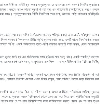
তা এবং ইঞ্জিনের অতিরিক্ত ক্ষয়ের সম্ভাব্য খরচের ভারসাম্য রক্ষা করুন। দৈনন্দিন ব্যবহারের
ে বিনিয়োগ করলে আরও ভালো সুরক্ষা পাওয়া যায় এবং দীর্ঘমেয়াদী রক্ষণাবেক্ষণের খরচও কমতে
র করা সহজ। প্রস্তুতকারকের নির্দিষ্ট নির্দেশিকা মেনে চলা, আপনার গাড়ি চালানোর পরিস্থিতি
 পরেও ফেলে রাখা হয়। সঠিক ইনস্টলেশন শুরু হয় পরিষ্কার হাত এবং একটি পরিষ্কার কাজের
ষণিক বিপদ সংকেত। স্পিন-অন ফিল্টার প্রতিস্থাপন করার সময়, একটি ভালো সিল নিশ্চিত করতে
তাবিত টর্ক বা একটি নির্ভরযোগ্য হাতে-আঁটা পরিমাপ অনুযায়ী টাইট করুন, যেমন "গ্যাসকেট
াই স্টার্ট হয় এবং স্টার্টআপের সময় ইঞ্জিনের ক্ষয় বেড়ে যায়। একটি ত্রুটিপূর্ণ বাইপাস
 তেলের চাপে হঠাৎ পতন, বা দৃশ্যমান তেল লিক — তাহলে ইঞ্জিন থামিয়ে ফিল্টারের সিটিং,
জ হতে পারে। আরেকটি সাধারণ সমস্যা হলো তেল পরিবর্তনের সময় ফিল্টার পরিবর্তন না করা
এছাড়াও, বেমানান উপাদান মেশানো থেকে বিরত থাকুন, যেমন সাধারণ তেলের জন্য ডিজাইন করা
াভাবিক আচরণ হচ্ছে কিনা তা পরীক্ষা করুন। অয়েল ও ফিল্টার পরিবর্তনের তারিখ, ব্যবহৃত
ষে, ব্যবহৃত অয়েল ফিল্টারগুলো থেকে তেল বের করে দিয়ে এবং স্থানীয় নিয়ম অনুযায়ী
গ নিশ্চিত করে যে আপনার ফিল্টারটি তার কাজ কার্যকরভাবে করতে পারবে এবং আপনার ইঞ্জিন