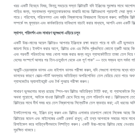
খরচ একটি বিবেচ্য বিষয়, কিন্তু সবচেয়ে সস্তা ফিল্টারটি যদি ইঞ্জিনের সুরক্ষার সাথে আপোস
গাড়ির জন্য, স্বনামধন্য প্রস্তুতকারকদের মাঝারি মানের ফিল্টারগুলো প্রায়শই সেরা মূল্য 
পারে। পরিশেষে, পরিবেশগত এবং বর্জ্য নিষ্কাশনের বিষয়গুলো বিবেচনা করুন: কার্ট্রিজ ফিল্ট
সম্পর্কে সৎ মূল্যায়ন এবং কার্যকারিতার দাবিগুলো যাচাই করার মাধ্যমে, আপনি এমন একটি ফি
স্থাপন, পরিদর্শন এবং সাধারণ ভুলগুলো এড়িয়ে চলুন
একটি উচ্চ-মানের অয়েল ফিল্টারও আপনার ইঞ্জিনকে রক্ষা করতে পারে না যদি এটি ভুলভাবে
জায়গা দিয়ে। ইনস্টল করার আগে, ফিল্টার এবং এর সিলিং পৃষ্ঠগুলিতে কোনো ত্রুটি আছে কি
এবং পরবর্তী পরিবর্তনের সময় খোলা সহজ করার জন্য নতুন গ্যাসকেটটিতে তাজা তেল দিয়ে হ
বেসের সংস্পর্শে আসার পর তিন-চতুর্থাংশ থেকে এক পূর্ণ পাক" — তবে সম্ভব হলে সর্বদা গা
অ্যান্টি-ড্রেনব্যাক ভালভ এবং বাইপাস ভালভ পরীক্ষা করুন, যদি সেগুলো নাগালের মধ্যে থাকে।
ভালভের কারণে কোল্ড-স্টার্ট অবস্থায় অতিরিক্ত অপরিশোধিত তেল বেরিয়ে যেতে পারে অথব
গ্যাসকেটের অ্যালাইনমেন্ট এবং টর্ক পুনরায় পরীক্ষা করুন।
সাধারণ ভুলগুলোর মধ্যে রয়েছে স্পিন-অন ফিল্টার অতিরিক্ত টাইট করা, যা গ্যাসকেটকে 
অথবা পুরোনো, আটকে যাওয়া ফিল্টারটি রেখে দিয়ে শুধু তেল পরিবর্তন করা। ফিল্টারগুলো
ফিল্টারের সাথে দীর্ঘ সময় ধরে তেল নিষ্কাশনের সিন্থেটিক তেল ব্যবহার করা; এই ধরনের অমি
ইনস্টলেশনের পর, ইঞ্জিন চালু করুন এবং ফিল্টার এলাকার চারপাশে কোনো লিকেজ আছে কিনা 
ফিল্টারের মডেল এবং মাইলেজের একটি রেকর্ড রাখুন; এই তথ্য আপনাকে সময়ের সাথে সাথে 
রিসাইকেল করে দায়িত্বশীলভাবে নিষ্পত্তি করুন। একটি উচ্চ-মানের ফিল্টার বেছে নেওয়
সুরক্ষিত থাকবে।