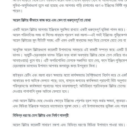
সুবিধা-অসুবিধাগুলো তুলে ধরা হয়েছে এবং আপনার গাড়ি চালানোর ধরণ ও ইঞ্জিনের নির্দিষ্ট প্
পারেন।
অয়েল ফিল্টার কীভাবে কাজ করে এবং কেন তা গুরুত্বপূর্ণ তা বোঝা
একটি অয়েল ফিল্টার আপনার ইঞ্জিনকে সুরক্ষিত রাখতে একটি গুরুত্বপূর্ণ ভূমিকা পালন করে। এ
অয়েল পরিবর্তনের সময় বা সিলের মাধ্যমে প্রবেশ করা ময়লা—এই সবই ইঞ্জিনের লুব্রিকেশন স
অয়েল ফিল্টারের মূল নীতিটি সহজ: এটি এমন একটি মাধ্যমের মধ্য দিয়ে তেলকে যেতে দেয় যা
আধুনিক অয়েল ফিল্টারগুলো কয়েকটি উপাদানের সমন্বয়ে এই কাজটি সম্পন্ন করে: একটি ফিল্
ভালভ। অ্যান্টি-ড্রেনব্যাক ভালভ ইঞ্জিন বন্ধ থাকা অবস্থায় ফিল্টার থেকে তেল বেরিয়ে যা
আবহাওয়ায়) খুলে যায়। এটি অপরিশোধিত তেলকে সঞ্চালিত হতে দেয়, ফলে ইঞ্জিন লুব্রিকে
ড্রেনব্যাক ভালভের উপাদান আপনার জলবায়ুর জন্য উপযুক্ত কিনা।
মাইক্রন রেটিং এবং ময়লা ধারণ ক্ষমতার মতো কার্যক্ষমতার বৈশিষ্ট্যগুলো নির্দেশ করে যে
আকারের কণা আটকে ফেলতে পারে; তবে, বাস্তব জগতের কার্যক্ষমতা প্রায়শই বিটা অনুপাত দ্
পরিস্রাবণের কার্যক্ষমতা প্রবাহের সাথে ভারসাম্যপূর্ণ: অতিরিক্ত প্রতিবন্ধক ফিল্টার তেল
দেওয়ার পাশাপাশি দূষক আটকে ফেলতে হবে।
সেরা অয়েল ফিল্টার বেছে নেওয়ার ক্ষেত্রে ইঞ্জিনের প্রেশার ড্রপ সহ্য করার ক্ষমতা, ব্
এবং মিডিয়া ইঞ্জিনকে সবচেয়ে ভালোভাবে সুরক্ষা দেবে। এই উপাদানগুলোর ভূমিকা এবং পারফরম্
বিভিন্ন ধরণের তেল ফিল্টার এবং নির্মাণ সামগ্রী
অয়েল ফিল্টার কয়েকটি সাধারণ নকশা এবং বিভিন্ন ধরণের মিডিয়া উপাদানে পাওয়া যায়। এর