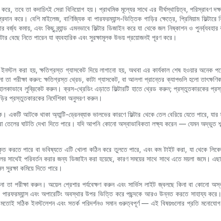
 করে, তবে তা কদাচিৎই সেরা বিনিয়োগ হয়। প্রাথমিক মূল্যের সাথে এর দীর্ঘস্থায়িত্ব, পরিস্রাবণ দক্ষ
প্রদান করে। বেশি মাইলেজ, বাণিজ্যিক বা পারফরম্যান্স-ভিত্তিক গাড়ির ক্ষেত্রে, প্রিমিয়াম ফিল্টার
ার বর্জ্য কমায়, এবং কিছু ব্র্যান্ড এমনভাবে ফিল্টার ডিজাইন করে যা থেকে জল নিষ্কাশন ও পুনর্ব্যবহা
ল্টার বেছে নিতে পারেন যা ব্যবহারিক এবং সুরক্ষামূলক উভয় প্রয়োজনই পূরণ করে।
 ইনস্টল করা হয়, ক্ষতিগ্রস্ত গ্যাসকেট দিয়ে লাগানো হয়, অথবা এর কার্যকাল শেষ হওয়ার অনেক
না তা পরীক্ষা করুন: ক্ষতিগ্রস্ত থ্রেড, কাটা গ্যাসকেট, বা আলগা প্রান্তের ক্যাপগুলি হলো তাৎক্
ালকাভাবে লুব্রিকেট করুন। ক্রস-থ্রেডিং এড়াতে ফিল্টারটি হাতে থ্রেড করুন; প্রস্তুতকারকের প্রস্
ড়ির প্রস্তুতকারকের নির্দেশিকা অনুসরণ করুন।
 একটি আটকে থাকা অ্যান্টি-ড্রেনব্যাক ভালভের কারণে ফিল্টার থেকে তেল বেরিয়ে যেতে পারে, যার ফলে ড্র
া তেলের ঘাটতি দেখা দিতে পারে। যদি আপনি কোনো অস্বাভাবিকতা লক্ষ্য করেন — যেমন অদ্ভুত শব্দ,
বিকৃত করতে পারে বা ভবিষ্যতে এটি খোলা কঠিন করে তুলতে পারে, এবং কম টাইট করা, যা থেকে লিকে
 তেলের সাথেই পরিবর্তন করার জন্য ডিজাইন করা হয়েছে, কারণ সময়ের সাথে সাথে এতে ময়লা জমে। 
ল সুরক্ষা কমিয়ে দিতে পারে।
তা পরীক্ষা করুন। অয়েল প্রেশার পর্যবেক্ষণ করুন এবং সার্ভিস লাইট জ্বলছে কিনা বা কোনো অস্ব
পারফরম্যান্স এবং অপারেটিং অবস্থার উপর ভিত্তি করে পছন্দকে আরও উন্নত করতে সাহায্য করে। সবশে
ার মতোই সঠিক ইনস্টলেশন এবং সতর্ক পরিদর্শনও সমান গুরুত্বপূর্ণ — এই বিষয়গুলোর প্রতি মনোযো