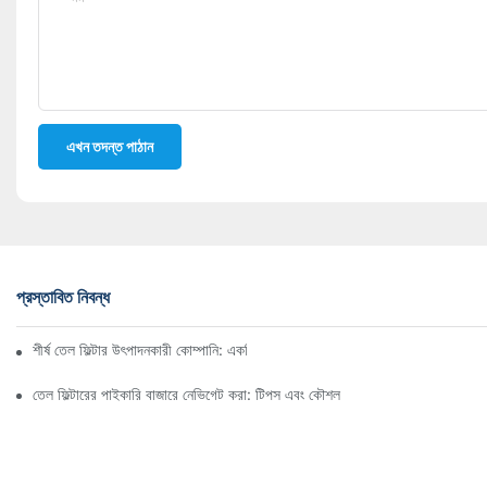
এখন তদন্ত পাঠান
প্রস্তাবিত নিবন্ধ
শীর্ষ তেল ফিল্টার উৎপাদনকারী কোম্পানি: একটি বিস্তৃত সারসংক্ষেপ
তেল ফিল্টারের পাইকারি বাজারে নেভিগেট করা: টিপস এবং কৌশল