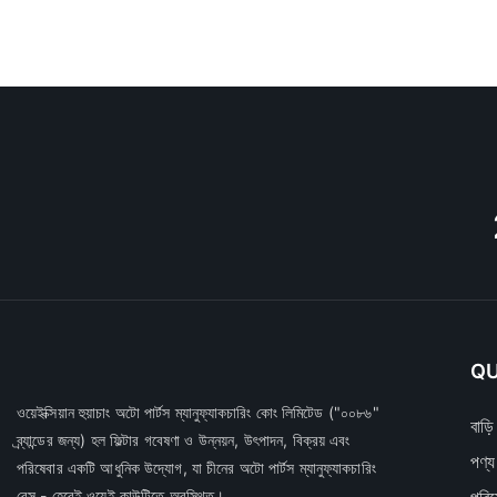
QU
ওয়েইক্সিয়ান হুয়াচাং অটো পার্টস ম্যানুফ্যাকচারিং কোং লিমিটেড
("০০৮৬"
বাড়ি
ব্র্যান্ডের জন্য) হল ফিল্টার গবেষণা ও উন্নয়ন, উৎপাদন, বিক্রয় এবং
পণ্য
পরিষেবার একটি আধুনিক উদ্যোগ, যা চীনের অটো পার্টস ম্যানুফ্যাকচারিং
বেস - হেবেই ওয়েই কাউন্টিতে অবস্থিত।