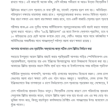
রাখতে পারে। এই কারণেই অনেক ভাঁজ, বেশি ভাঁজের গভীরতা বা আরও উন্নত সিন্থেটিক মিডি
ফিল্টারের কারণে তেল প্রবাহে যে বাধা সৃষ্টি হয়, তাকেই প্রেসার ড্রপ বলা হয়। অতির
পরিস্রাবণ দক্ষতার ভারসাম্য বজায় রাখে। প্রস্তুতকারকরা কখনও কখনও বিভিন্ন প্রবাহ হার
উচ্চ ধারণ দক্ষতা এবং ময়লা ধারণক্ষমতা বজায় রাখে, তবে একটি মাঝারি প্রেসার ড্রপ গ্রহণ
পরীক্ষার মানদণ্ড এবং তৃতীয় পক্ষের সার্টিফিকেশন প্রস্তুতকারকের দাবি যাচাই করতে সাহায
তুলনা করতে পারেন। যদিও “৯৯% ফিল্টারেশন” এর মতো বিপণন স্লোগান প্রচলিত, তবে যাচাই
১০ মাইক্রনের চেয়ে ছোট অনেক কণাকে যেতে দেয়, সেটিও সময়ের সাথে সাথে ঘর্ষণজনিত ক্
সার্ভিসিংয়ের সময়সীমার সাথে সামঞ্জস্যপূর্ণ পর্যাপ্ত ময়লা ধারণ ক্ষমতা রয়েছে।
আপনার যানবাহন এবং ড্রাইভিং অভ্যাসের জন্য সঠিক তেল ফিল্টার নির্বাচন করা
সবচেয়ে উপযুক্ত অয়েল ফিল্টার বাছাই করার প্রক্রিয়াটি আপনার গাড়ির স্পেসিফিকেশন এব
প্রয়োজনীয়তা, প্রবাহের হার এবং ইঞ্জিনের ক্লিয়ারেন্সের মতো বিষয়গুলো বিবেচনা করা হ
আকারের ফিল্টার ব্যবহার করলে সিলিং ব্যর্থ হতে পারে বা ইনস্টলেশনের সময় বাহ্যিক প্রতিবন
শারীরিক সুস্থতার পাশাপাশি, আপনার গাড়ি চালানোর অভ্যাসও বিবেচনা করুন। যেসব চালক প্র
যেগুলোর ময়লা ধারণ ক্ষমতা বেশি এবং গঠন আরও মজবুত। অন্যদিকে, যেসব চালক সিন্থেটি
ইঞ্জিনগুলোতে উচ্চ তাপমাত্রা ও চাপে নির্ভরযোগ্য তেল প্রবাহের প্রয়োজন হয়; সেক্ষেত্রে,
তেল পরিবর্তনের ব্যবধান নিয়েও ভাবুন। সিন্থেটিক তেলের কারণে তেল পরিবর্তনের ব্যবধান 
সেলুলোজ ফিল্টার ব্যবহার করেন, তাহলে ফিল্টার দ্রুত বন্ধ হয়ে যাওয়া এবং এর ক্ষয় বেড়
ভূমিকা পালন করে, কিন্তু যাচাইকৃত কার্যক্ষমতার বৈশিষ্ট্য এবং সামঞ্জস্যের উপর মনোযোগ
খুঁজে পাবেন।