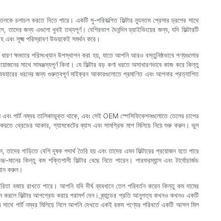
তেলকে চলাচল করতে দিতে পারে। একটি সু-পরিকল্পিত ফিল্টার ন্যূনতম প্রেসার ড্রপের সাথে
তাদের জন্য এগুলো খুবই তথ্যপূর্ণ। বেশিরভাগ দৈনন্দিন ড্রাইভিংয়ের জন্য, যদি ফিল্টারটি
হ এবং সূক্ষ্ম পরিস্রাবণ উভয়কেই সমর্থন করে।
য়লা ধারণ ক্ষমতার পরিসংখ্যান উপস্থাপন করা হয়, যাতে আপনি আরও বস্তুনিষ্ঠভাবে পণ্যগুলোর
নের সাথে সামঞ্জস্যপূর্ণ কিনা। যে ফিল্টার বড় কণা ধরতে অসাধারণভাবে কাজ করে কিন্তু
্যবহারের ধরনের জন্য গুরুত্বপূর্ণ মাইক্রন আকারগুলোতে প্রমাণিত এবং আপনার প্রত্যাশিত
ের ধরন এবং পার্ট নম্বর তালিকাভুক্ত থাকে, এবং সেই OEM স্পেসিফিকেশনগুলোতে তেলের চাপের
িত করতে থ্রেডের আকার, গ্যাসকেটের ব্যাস এবং সামগ্রিক মাপ মিলিয়ে নিয়ে শুরু করুন। ভুল
, তাদের গাড়িতে বেশি দূষক পদার্থ তৈরি হয় এবং তাদের এমন ফিল্টারের প্রয়োজন হতে পারে
ানের কিন্তু কম শক্তিশালী ফিল্টার বেছে নিতে পারেন। পারফরম্যান্স এবং টার্বোচার্জড
্ধান করুন।
যকারিতা বজায় রাখতে পারে। আপনি যদি দীর্ঘ ব্যবধানে তেল পরিবর্তন করেন কিন্তু কম দামের
বর্তন করলে ফিল্টার আপগ্রেড করার পরামর্শ দেন। ব্র্যান্ডের প্রতি আনুগত্য কখনও কখনও একটি
ক্ষার সাথে পার্ট নম্বর মিলিয়ে নিলে আপনি দেখতে একই রকম পণ্যের পরিবর্তে একটি আসল মিল