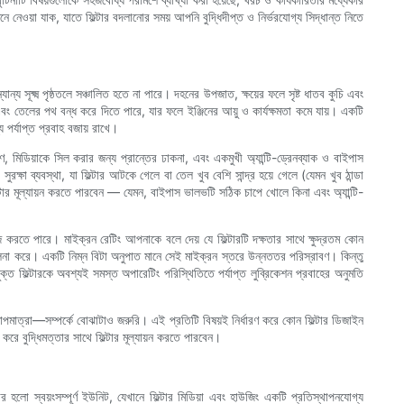
েনে নেওয়া যাক, যাতে ফিল্টার বদলানোর সময় আপনি বুদ্ধিদীপ্ত ও নির্ভরযোগ্য সিদ্ধান্ত নিতে
্য সূক্ষ্ম পৃষ্ঠতলে সঞ্চালিত হতে না পারে। দহনের উপজাত, ক্ষয়ের ফলে সৃষ্ট ধাতব কুচি এবং
ে এবং তেলের পথ বন্ধ করে দিতে পারে, যার ফলে ইঞ্জিনের আয়ু ও কার্যক্ষমতা কমে যায়। একটি
 পর্যাপ্ত প্রবাহ বজায় রাখে।
ণ, মিডিয়াকে সিল করার জন্য প্রান্তের ঢাকনা, এবং একমুখী অ্যান্টি-ড্রেনব্যাক ও বাইপাস
্ষা ব্যবস্থা, যা ফিল্টার আটকে গেলে বা তেল খুব বেশি সান্দ্র হয়ে গেলে (যেমন খুব ঠান্ডা
্টার মূল্যায়ন করতে পারবেন — যেমন, বাইপাস ভালভটি সঠিক চাপে খোলে কিনা এবং অ্যান্টি-
াজ করতে পারে। মাইক্রন রেটিং আপনাকে বলে দেয় যে ফিল্টারটি দক্ষতার সাথে ক্ষুদ্রতম কোন
তুলনা করে। একটি নিম্ন বিটা অনুপাত মানে সেই মাইক্রন স্তরে উন্নততর পরিস্রাবণ। কিন্তু
যুক্ত ফিল্টারকে অবশ্যই সমস্ত অপারেটিং পরিস্থিতিতে পর্যাপ্ত লুব্রিকেশন প্রবাহের অনুমতি
 তাপমাত্রা—সম্পর্কে বোঝাটাও জরুরি। এই প্রতিটি বিষয়ই নির্ধারণ করে কোন ফিল্টার ডিজাইন
 করে বুদ্ধিমত্তার সাথে ফিল্টার মূল্যায়ন করতে পারবেন।
ার হলো স্বয়ংসম্পূর্ণ ইউনিট, যেখানে ফিল্টার মিডিয়া এবং হাউজিং একটি প্রতিস্থাপনযোগ্য