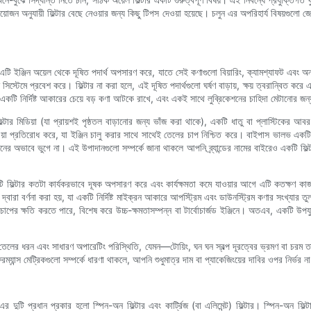
রয়োজন অনুযায়ী ফিল্টার বেছে নেওয়ার জন্য কিছু টিপস দেওয়া হয়েছে। চলুন এর অপরিহার্য বিষয়গুলো জ
টি ইঞ্জিন অয়েল থেকে দূষিত পদার্থ অপসারণ করে, যাতে সেই কণাগুলো বিয়ারিং, ক্যামশ্যাফট এবং অন্যান
িস্টেমে প্রবেশ করে। ফিল্টার না করা হলে, এই দূষিত পদার্থগুলো ঘর্ষণ বাড়ায়, ক্ষয় ত্বরান্বিত কর
 একটি নির্দিষ্ট আকারের চেয়ে বড় কণা আটকে রাখে, এবং একই সাথে লুব্রিকেশনের চাহিদা মেটানোর জন্য
টার মিডিয়া (যা প্রায়শই পৃষ্ঠতল বাড়ানোর জন্য ভাঁজ করা থাকে), একটি ধাতু বা প্লাস্টিকের আবর
ওয়া প্রতিরোধ করে, যা ইঞ্জিন চালু করার সাথে সাথেই তেলের চাপ নিশ্চিত করে। বাইপাস ভালভ একটি সুরক
শনের অভাবে ভুগে না। এই উপাদানগুলো সম্পর্কে জানা থাকলে আপনি ব্র্যান্ডের নামের বাইরেও একটি ফিল
 একটি ফিল্টার কতটা কার্যকরভাবে দূষক অপসারণ করে এবং কার্যক্ষমতা কমে যাওয়ার আগে এটি কতক্ষণ ক
বারা বর্ণনা করা হয়, যা একটি নির্দিষ্ট মাইক্রন আকারে আপস্ট্রিম এবং ডাউনস্ট্রিম কণার সংখ্যার 
ের চাপের ক্ষতি করতে পারে, বিশেষ করে উচ্চ-ক্ষমতাসম্পন্ন বা টার্বোচার্জড ইঞ্জিনে। অতএব, একটি উপ
যবহৃত তেলের ধরন এবং সাধারণ অপারেটিং পরিস্থিতি, যেমন—টোয়িং, ঘন ঘন স্বল্প দূরত্বের ভ্রমণ বা চরম
যান্স মেট্রিকগুলো সম্পর্কে ধারণা থাকলে, আপনি শুধুমাত্র দাম বা প্যাকেজিংয়ের দাবির ওপর নির্ভর না
 দুটি প্রধান প্রকার হলো স্পিন-অন ফিল্টার এবং কার্ট্রিজ (বা এলিমেন্ট) ফিল্টার। স্পিন-অন ফিল্ট