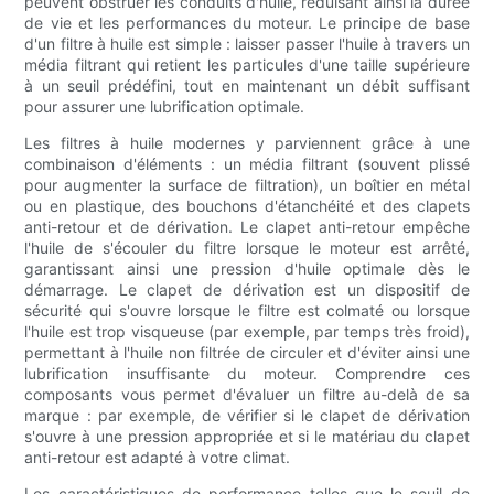
peuvent obstruer les conduits d'huile, réduisant ainsi la durée
de vie et les performances du moteur. Le principe de base
d'un filtre à huile est simple : laisser passer l'huile à travers un
média filtrant qui retient les particules d'une taille supérieure
à un seuil prédéfini, tout en maintenant un débit suffisant
pour assurer une lubrification optimale.
Les filtres à huile modernes y parviennent grâce à une
combinaison d'éléments : un média filtrant (souvent plissé
pour augmenter la surface de filtration), un boîtier en métal
ou en plastique, des bouchons d'étanchéité et des clapets
anti-retour et de dérivation. Le clapet anti-retour empêche
l'huile de s'écouler du filtre lorsque le moteur est arrêté,
garantissant ainsi une pression d'huile optimale dès le
démarrage. Le clapet de dérivation est un dispositif de
sécurité qui s'ouvre lorsque le filtre est colmaté ou lorsque
l'huile est trop visqueuse (par exemple, par temps très froid),
permettant à l'huile non filtrée de circuler et d'éviter ainsi une
lubrification insuffisante du moteur. Comprendre ces
composants vous permet d'évaluer un filtre au-delà de sa
marque : par exemple, de vérifier si le clapet de dérivation
s'ouvre à une pression appropriée et si le matériau du clapet
anti-retour est adapté à votre climat.
Les caractéristiques de performance telles que le seuil de