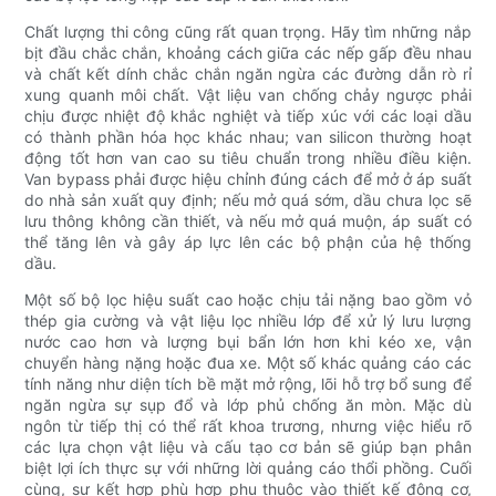
Chất lượng thi công cũng rất quan trọng. Hãy tìm những nắp
bịt đầu chắc chắn, khoảng cách giữa các nếp gấp đều nhau
và chất kết dính chắc chắn ngăn ngừa các đường dẫn rò rỉ
xung quanh môi chất. Vật liệu van chống chảy ngược phải
chịu được nhiệt độ khắc nghiệt và tiếp xúc với các loại dầu
có thành phần hóa học khác nhau; van silicon thường hoạt
động tốt hơn van cao su tiêu chuẩn trong nhiều điều kiện.
Van bypass phải được hiệu chỉnh đúng cách để mở ở áp suất
do nhà sản xuất quy định; nếu mở quá sớm, dầu chưa lọc sẽ
lưu thông không cần thiết, và nếu mở quá muộn, áp suất có
thể tăng lên và gây áp lực lên các bộ phận của hệ thống
dầu.
Một số bộ lọc hiệu suất cao hoặc chịu tải nặng bao gồm vỏ
thép gia cường và vật liệu lọc nhiều lớp để xử lý lưu lượng
nước cao hơn và lượng bụi bẩn lớn hơn khi kéo xe, vận
chuyển hàng nặng hoặc đua xe. Một số khác quảng cáo các
tính năng như diện tích bề mặt mở rộng, lõi hỗ trợ bổ sung để
ngăn ngừa sự sụp đổ và lớp phủ chống ăn mòn. Mặc dù
ngôn từ tiếp thị có thể rất khoa trương, nhưng việc hiểu rõ
các lựa chọn vật liệu và cấu tạo cơ bản sẽ giúp bạn phân
biệt lợi ích thực sự với những lời quảng cáo thổi phồng. Cuối
cùng, sự kết hợp phù hợp phụ thuộc vào thiết kế động cơ,