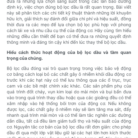
đưa ra những lựa chọn sáng suốt trong các lần bảo dưỡng
định kỳ, việc chọn đúng bộ lọc dầu là rất quan trọng. Bài viết
này sẽ phân tích các chi tiết kỹ thuật thành những lời khuyên
hữu ích, giải thích sự đánh đổi giữa chi phí và hiệu suất, đồng
thời đưa ra các mẹo để lựa chọn bộ lọc phù hợp với phong
cách lái xe và nhu cầu cụ thể của động cơ. Hãy cùng tìm hiểu
những điều cần thiết để bạn có thể đưa ra những quyết định
thông minh và đáng tin cậy khi đến lúc thay thế bộ lọc dầu.
Hiểu cách thức hoạt động của bộ lọc dầu và tầm quan
trọng của chúng.
Bộ lọc dầu đóng vai trò quan trọng trong việc bảo vệ động
cơ bằng cách loại bỏ các chất gây ô nhiễm khỏi dầu động cơ
trước khi các hạt này có thể lưu thông qua các ổ trục, trục
cam và các bề mặt chính xác khác. Các sản phẩm phụ của
quá trình đốt cháy, vụn kim loại do mài mòn và bụi bẩn đưa
vào trong quá trình thay dầu hoặc qua các gioăng đều có thể
xâm nhập vào hệ thống bôi trơn của động cơ. Nếu không
được lọc, các chất gây ô nhiễm này sẽ làm tăng ma sát, đẩy
nhanh quá trình mài mòn và có thể làm tắc nghẽn các đường
dẫn dầu, tất cả đều làm giảm tuổi thọ và hiệu suất của động
cơ. Nguyên tắc cơ bản của bộ lọc dầu rất đơn giản: cho phép
dầu đi qua một lớp vật liệu giữ lại các hạt lớn hơn kích thước