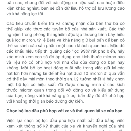
bẩn cao, nhưng đối với các động cơ hiệu suất cao hoặc điều
kiện khắc nghiệt, bạn sẽ cần dữ liệu hỗ trợ cả lưu lượng cao
và khả năng lọc tốt.
Các tiêu chuẩn kiểm tra và chứng nhận của bên thứ ba có
thể giúp xác thực các tuyên bố của nhà sản xuất. Các thử
nghiệm trong phòng thí nghiệm độc lập thường trình bày hiệu
quả lọc micron, tỷ lệ Beta và khả năng giữ bụi bẩn để bạn có
thể so sánh các sản phẩm một cách khách quan hơn. Mặc dù
các khẩu hiệu tiếp thị quảng cáo “lọc 99%” rất phổ biến, hãy
xác minh xem con số đó áp dụng cho kích thước micron nào
và liệu nó có phù hợp với nhu cầu của động cơ bạn hay
không. Một bộ lọc hoạt động xuất sắc trong việc giữ lại các
hạt lớn hơn nhưng lại để nhiều hạt dưới 10 micron đi qua vẫn
có thể gây mài mòn theo thời gian. Lý tưởng nhất là hãy chọn
một bộ lọc có hiệu suất đã được chứng minh ở các kích
thước micron quan trọng đối với động cơ và kiểu sử dụng
của bạn, cùng với khả năng giữ bụi bẩn đầy đủ để phù hợp
với khoảng thời gian bảo dưỡng dự kiến.
Chọn bộ lọc dầu phù hợp với xe và thói quen lái xe của bạn
Việc lựa chọn bộ lọc dầu phù hợp nhất bắt đầu bằng việc
xem xét thông số kỹ thuật của xe và khuyến nghị của nhà