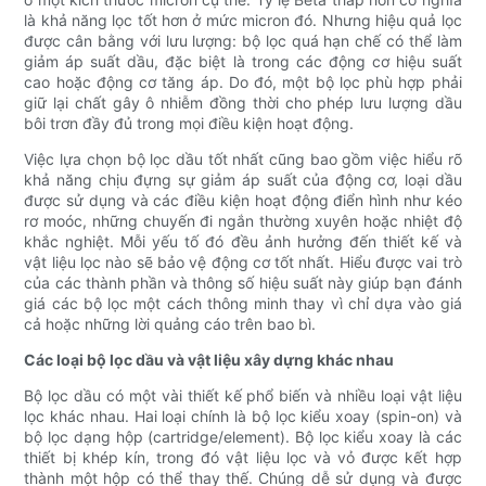
là khả năng lọc tốt hơn ở mức micron đó. Nhưng hiệu quả lọc
được cân bằng với lưu lượng: bộ lọc quá hạn chế có thể làm
giảm áp suất dầu, đặc biệt là trong các động cơ hiệu suất
cao hoặc động cơ tăng áp. Do đó, một bộ lọc phù hợp phải
giữ lại chất gây ô nhiễm đồng thời cho phép lưu lượng dầu
bôi trơn đầy đủ trong mọi điều kiện hoạt động.
Việc lựa chọn bộ lọc dầu tốt nhất cũng bao gồm việc hiểu rõ
khả năng chịu đựng sự giảm áp suất của động cơ, loại dầu
được sử dụng và các điều kiện hoạt động điển hình như kéo
rơ moóc, những chuyến đi ngắn thường xuyên hoặc nhiệt độ
khắc nghiệt. Mỗi yếu tố đó đều ảnh hưởng đến thiết kế và
vật liệu lọc nào sẽ bảo vệ động cơ tốt nhất. Hiểu được vai trò
của các thành phần và thông số hiệu suất này giúp bạn đánh
giá các bộ lọc một cách thông minh thay vì chỉ dựa vào giá
cả hoặc những lời quảng cáo trên bao bì.
Các loại bộ lọc dầu và vật liệu xây dựng khác nhau
Bộ lọc dầu có một vài thiết kế phổ biến và nhiều loại vật liệu
lọc khác nhau. Hai loại chính là bộ lọc kiểu xoay (spin-on) và
bộ lọc dạng hộp (cartridge/element). Bộ lọc kiểu xoay là các
thiết bị khép kín, trong đó vật liệu lọc và vỏ được kết hợp
thành một hộp có thể thay thế. Chúng dễ sử dụng và được