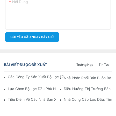
Nội Dung
GỬI YÊU CẦU NGAY BÂY GIỜ
BÀI VIẾT ĐƯỢC ĐỀ XUẤT
Trường Hợp
Tin Tức
Các Công Ty Sản Xuất Bộ Lọc Dầu Hàng Đầu: Tổng Quan Toàn 
Nhà Phân Phối Bán Buôn Bộ Lọ
Lựa Chọn Bộ Lọc Dầu Phù Hợp Cho Mẫu Xe Của Bạn: Những Câ
Điều Hướng Thị Trường Bán Bu
Tiêu Điểm Về Các Nhà Sản Xuất Bộ Lọc Dầu Hàng Đầu Và Nhữn
Nhà Cung Cấp Lọc Dầu: Tìm K