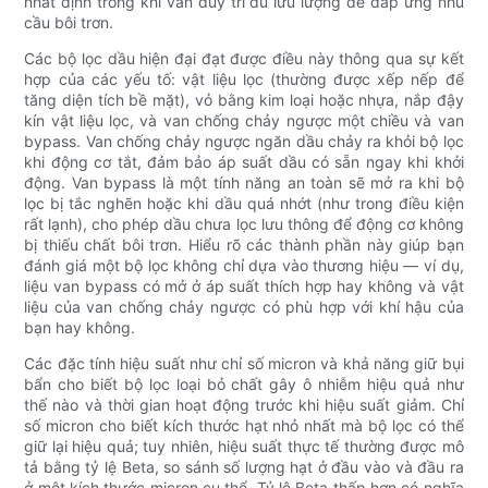
nhất định trong khi vẫn duy trì đủ lưu lượng để đáp ứng nhu
cầu bôi trơn.
Các bộ lọc dầu hiện đại đạt được điều này thông qua sự kết
hợp của các yếu tố: vật liệu lọc (thường được xếp nếp để
tăng diện tích bề mặt), vỏ bằng kim loại hoặc nhựa, nắp đậy
kín vật liệu lọc, và van chống chảy ngược một chiều và van
bypass. Van chống chảy ngược ngăn dầu chảy ra khỏi bộ lọc
khi động cơ tắt, đảm bảo áp suất dầu có sẵn ngay khi khởi
động. Van bypass là một tính năng an toàn sẽ mở ra khi bộ
lọc bị tắc nghẽn hoặc khi dầu quá nhớt (như trong điều kiện
rất lạnh), cho phép dầu chưa lọc lưu thông để động cơ không
bị thiếu chất bôi trơn. Hiểu rõ các thành phần này giúp bạn
đánh giá một bộ lọc không chỉ dựa vào thương hiệu — ví dụ,
liệu van bypass có mở ở áp suất thích hợp hay không và vật
liệu của van chống chảy ngược có phù hợp với khí hậu của
bạn hay không.
Các đặc tính hiệu suất như chỉ số micron và khả năng giữ bụi
bẩn cho biết bộ lọc loại bỏ chất gây ô nhiễm hiệu quả như
thế nào và thời gian hoạt động trước khi hiệu suất giảm. Chỉ
số micron cho biết kích thước hạt nhỏ nhất mà bộ lọc có thể
giữ lại hiệu quả; tuy nhiên, hiệu suất thực tế thường được mô
tả bằng tỷ lệ Beta, so sánh số lượng hạt ở đầu vào và đầu ra
ở một kích thước micron cụ thể. Tỷ lệ Beta thấp hơn có nghĩa