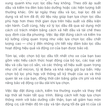
xung quanh khu vực lọc dầu hay không. Theo dõi áp suất
dầu và kiểm tra đèn báo bảo dưỡng hoặc các hiện tượng bất
thường khác. Ghi lại ngày thay dầu và lọc, loại lọc đã sử
dụng và số km đã đi; dữ liệu này giúp bạn lựa chọn lọc dầu
phù hợp hơn theo thời gian dựa trên hiệu suất và điều kiện
vận hành. Cuối cùng, hãy xử lý lọc dầu đã qua sử dụng một
cách có trách nhiệm bằng cách xả hết dầu và tái chế theo
quy định của địa phương. Việc lắp đặt đúng cách và kiểm tra
kỹ lưỡng cũng quan trọng như việc lựa chọn lọc dầu chất
lượng cao — chú ý đến những chi tiết này đảm bảo lọc dầu
hoạt động hiệu quả và động cơ của bạn được bảo vệ.
Tóm lại, việc chọn bộ lọc dầu tốt nhất cho xe của bạn bao
gồm việc hiểu cách thức hoạt động của bộ lọc, các loại vật
liệu và cấu tạo có sẵn, và các thông số hiệu suất quan trọng
như chỉ số micron, tỷ lệ Beta và khả năng giữ bụi bẩn. Hãy
chọn bộ lọc phù hợp với thông số kỹ thuật của xe và thói
quen lái xe của bạn, đồng thời cân bằng giữa chi phí và khả
năng bảo vệ động cơ lâu dài khi lựa chọn.
Việc lắp đặt đúng cách, kiểm tra thường xuyên và thay thế
kịp thời sẽ hoàn tất quy trình. Bằng cách kết hợp lựa chọn
thông minh với bảo dưỡng cẩn thận, bạn sẽ giảm hao mòn
động cơ, cải thiện độ tin cậy và tận dụng tối đa giá trị của cả