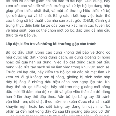
tốt hơn và có thể giảm chi phí bảo trì dài hạn. Cuối cùng, hãy
xem xét các vấn đề về môi trường và xử lý: bộ lọc dạng hộp
giúp giảm thiểu chất thải, và một số thương hiệu thiết kế bộ
lọc dễ dàng xả và tái chế. Bằng cách kết hợp việc tuân thủ
các thông số kỹ thuật của nhà sản xuất gốc (OEM), đánh giá
trung thực điều kiện lái xe của bạn và xác minh các tuyên bố
về hiệu suất, bạn có thể chọn một bộ lọc đáp ứng cả nhu cầu
thực tế và bảo vệ.
Lắp đặt, kiểm tra và những lỗi thường gặp cần tránh
Bộ lọc dầu chất lượng cao cũng không thể bảo vệ động cơ
nếu được lắp đặt không đúng cách, sử dụng gioăng bị hỏng
hoặc để quá hạn sử dụng. Việc lắp đặt đúng cách bắt đầu
bằng việc rửa tay sạch sẽ và làm việc trong khu vực sạch sẽ.
Trước khi lắp đặt, hãy kiểm tra bộ lọc và các bề mặt làm kín
xem có lỗi gì không: ren bị hỏng, gioăng bị rách hoặc nắp
đậy bị lỏng là những dấu hiệu cảnh báo ngay lập tức. Khi
thay thế bộ lọc kiểu vặn, hãy bôi trơn nhẹ gioăng mới bằng
dầu mới để đảm bảo độ kín tốt và giúp việc tháo lắp dễ dàng
hơn ở lần thay thế tiếp theo. Vặn bộ lọc bằng tay để tránh
vặn lệch ren; siết chặt theo mô-men xoắn được nhà sản xuất
khuyến nghị hoặc lực siết bằng tay đáng tin cậy như “ba
phần tư đến một vòng đầy đủ sau khi gioăng tiếp xúc với đế”