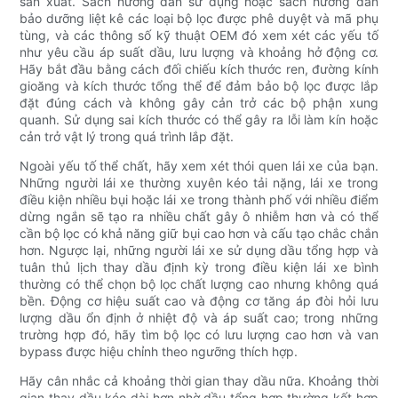
sản xuất. Sách hướng dẫn sử dụng hoặc sách hướng dẫn
bảo dưỡng liệt kê các loại bộ lọc được phê duyệt và mã phụ
tùng, và các thông số kỹ thuật OEM đó xem xét các yếu tố
như yêu cầu áp suất dầu, lưu lượng và khoảng hở động cơ.
Hãy bắt đầu bằng cách đối chiếu kích thước ren, đường kính
gioăng và kích thước tổng thể để đảm bảo bộ lọc được lắp
đặt đúng cách và không gây cản trở các bộ phận xung
quanh. Sử dụng sai kích thước có thể gây ra lỗi làm kín hoặc
cản trở vật lý trong quá trình lắp đặt.
Ngoài yếu tố thể chất, hãy xem xét thói quen lái xe của bạn.
Những người lái xe thường xuyên kéo tải nặng, lái xe trong
điều kiện nhiều bụi hoặc lái xe trong thành phố với nhiều điểm
dừng ngắn sẽ tạo ra nhiều chất gây ô nhiễm hơn và có thể
cần bộ lọc có khả năng giữ bụi cao hơn và cấu tạo chắc chắn
hơn. Ngược lại, những người lái xe sử dụng dầu tổng hợp và
tuân thủ lịch thay dầu định kỳ trong điều kiện lái xe bình
thường có thể chọn bộ lọc chất lượng cao nhưng không quá
bền. Động cơ hiệu suất cao và động cơ tăng áp đòi hỏi lưu
lượng dầu ổn định ở nhiệt độ và áp suất cao; trong những
trường hợp đó, hãy tìm bộ lọc có lưu lượng cao hơn và van
bypass được hiệu chỉnh theo ngưỡng thích hợp.
Hãy cân nhắc cả khoảng thời gian thay dầu nữa. Khoảng thời
gian thay dầu kéo dài hơn nhờ dầu tổng hợp thường kết hợp