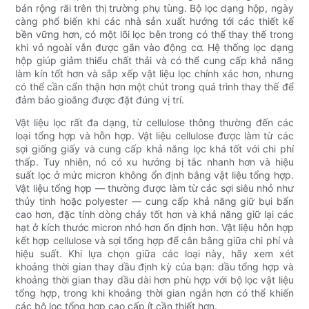
bán rộng rãi trên thị trường phụ tùng. Bộ lọc dạng hộp, ngày
càng phổ biến khi các nhà sản xuất hướng tới các thiết kế
bền vững hơn, có một lõi lọc bên trong có thể thay thế trong
khi vỏ ngoài vẫn được gắn vào động cơ. Hệ thống lọc dạng
hộp giúp giảm thiểu chất thải và có thể cung cấp khả năng
làm kín tốt hơn và sắp xếp vật liệu lọc chính xác hơn, nhưng
có thể cần cẩn thận hơn một chút trong quá trình thay thế để
đảm bảo gioăng được đặt đúng vị trí.
Vật liệu lọc rất đa dạng, từ cellulose thông thường đến các
loại tổng hợp và hỗn hợp. Vật liệu cellulose được làm từ các
sợi giống giấy và cung cấp khả năng lọc khá tốt với chi phí
thấp. Tuy nhiên, nó có xu hướng bị tắc nhanh hơn và hiệu
suất lọc ở mức micron không ổn định bằng vật liệu tổng hợp.
Vật liệu tổng hợp — thường được làm từ các sợi siêu nhỏ như
thủy tinh hoặc polyester — cung cấp khả năng giữ bụi bẩn
cao hơn, đặc tính dòng chảy tốt hơn và khả năng giữ lại các
hạt ở kích thước micron nhỏ hơn ổn định hơn. Vật liệu hỗn hợp
kết hợp cellulose và sợi tổng hợp để cân bằng giữa chi phí và
hiệu suất. Khi lựa chọn giữa các loại này, hãy xem xét
khoảng thời gian thay dầu định kỳ của bạn: dầu tổng hợp và
khoảng thời gian thay dầu dài hơn phù hợp với bộ lọc vật liệu
tổng hợp, trong khi khoảng thời gian ngắn hơn có thể khiến
các bộ lọc tổng hợp cao cấp ít cần thiết hơn.