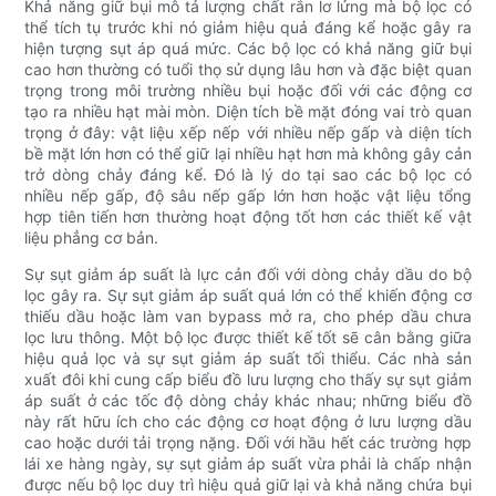
Khả năng giữ bụi mô tả lượng chất rắn lơ lửng mà bộ lọc có
thể tích tụ trước khi nó giảm hiệu quả đáng kể hoặc gây ra
hiện tượng sụt áp quá mức. Các bộ lọc có khả năng giữ bụi
cao hơn thường có tuổi thọ sử dụng lâu hơn và đặc biệt quan
trọng trong môi trường nhiều bụi hoặc đối với các động cơ
tạo ra nhiều hạt mài mòn. Diện tích bề mặt đóng vai trò quan
trọng ở đây: vật liệu xếp nếp với nhiều nếp gấp và diện tích
bề mặt lớn hơn có thể giữ lại nhiều hạt hơn mà không gây cản
trở dòng chảy đáng kể. Đó là lý do tại sao các bộ lọc có
nhiều nếp gấp, độ sâu nếp gấp lớn hơn hoặc vật liệu tổng
hợp tiên tiến hơn thường hoạt động tốt hơn các thiết kế vật
liệu phẳng cơ bản.
Sự sụt giảm áp suất là lực cản đối với dòng chảy dầu do bộ
lọc gây ra. Sự sụt giảm áp suất quá lớn có thể khiến động cơ
thiếu dầu hoặc làm van bypass mở ra, cho phép dầu chưa
lọc lưu thông. Một bộ lọc được thiết kế tốt sẽ cân bằng giữa
hiệu quả lọc và sự sụt giảm áp suất tối thiểu. Các nhà sản
xuất đôi khi cung cấp biểu đồ lưu lượng cho thấy sự sụt giảm
áp suất ở các tốc độ dòng chảy khác nhau; những biểu đồ
này rất hữu ích cho các động cơ hoạt động ở lưu lượng dầu
cao hoặc dưới tải trọng nặng. Đối với hầu hết các trường hợp
lái xe hàng ngày, sự sụt giảm áp suất vừa phải là chấp nhận
được nếu bộ lọc duy trì hiệu quả giữ lại và khả năng chứa bụi