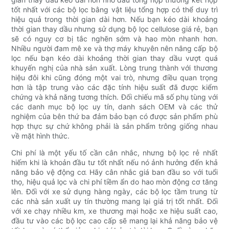
tốt nhất với các bộ lọc bằng vật liệu tổng hợp có thể duy trì
hiệu quả trong thời gian dài hơn. Nếu bạn kéo dài khoảng
thời gian thay dầu nhưng sử dụng bộ lọc cellulose giá rẻ, bạn
sẽ có nguy cơ bị tắc nghẽn sớm và hao mòn nhanh hơn.
Nhiều người đam mê xe và thợ máy khuyên nên nâng cấp bộ
lọc nếu bạn kéo dài khoảng thời gian thay dầu vượt quá
khuyến nghị của nhà sản xuất. Lòng trung thành với thương
hiệu đôi khi cũng đóng một vai trò, nhưng điều quan trọng
hơn là tập trung vào các đặc tính hiệu suất đã được kiểm
chứng và khả năng tương thích. Đối chiếu mã số phụ tùng với
các danh mục bộ lọc uy tín, danh sách OEM và các thử
nghiệm của bên thứ ba đảm bảo bạn có được sản phẩm phù
hợp thực sự chứ không phải là sản phẩm trông giống nhau
về mặt hình thức.
Chi phí là một yếu tố cần cân nhắc, nhưng bộ lọc rẻ nhất
hiếm khi là khoản đầu tư tốt nhất nếu nó ảnh hưởng đến khả
năng bảo vệ động cơ. Hãy cân nhắc giá ban đầu so với tuổi
thọ, hiệu quả lọc và chi phí tiềm ẩn do hao mòn động cơ tăng
lên. Đối với xe sử dụng hàng ngày, các bộ lọc tầm trung từ
các nhà sản xuất uy tín thường mang lại giá trị tốt nhất. Đối
với xe chạy nhiều km, xe thương mại hoặc xe hiệu suất cao,
đầu tư vào các bộ lọc cao cấp sẽ mang lại khả năng bảo vệ