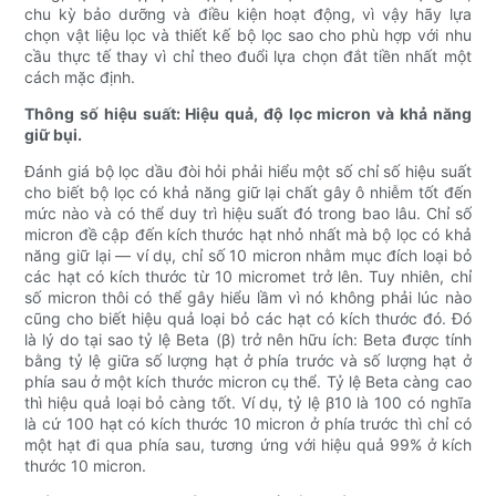
chu kỳ bảo dưỡng và điều kiện hoạt động, vì vậy hãy lựa
chọn vật liệu lọc và thiết kế bộ lọc sao cho phù hợp với nhu
cầu thực tế thay vì chỉ theo đuổi lựa chọn đắt tiền nhất một
cách mặc định.
Thông số hiệu suất: Hiệu quả, độ lọc micron và khả năng
giữ bụi.
Đánh giá bộ lọc dầu đòi hỏi phải hiểu một số chỉ số hiệu suất
cho biết bộ lọc có khả năng giữ lại chất gây ô nhiễm tốt đến
mức nào và có thể duy trì hiệu suất đó trong bao lâu. Chỉ số
micron đề cập đến kích thước hạt nhỏ nhất mà bộ lọc có khả
năng giữ lại — ví dụ, chỉ số 10 micron nhằm mục đích loại bỏ
các hạt có kích thước từ 10 micromet trở lên. Tuy nhiên, chỉ
số micron thôi có thể gây hiểu lầm vì nó không phải lúc nào
cũng cho biết hiệu quả loại bỏ các hạt có kích thước đó. Đó
là lý do tại sao tỷ lệ Beta (β) trở nên hữu ích: Beta được tính
bằng tỷ lệ giữa số lượng hạt ở phía trước và số lượng hạt ở
phía sau ở một kích thước micron cụ thể. Tỷ lệ Beta càng cao
thì hiệu quả loại bỏ càng tốt. Ví dụ, tỷ lệ β10 là 100 có nghĩa
là cứ 100 hạt có kích thước 10 micron ở phía trước thì chỉ có
một hạt đi qua phía sau, tương ứng với hiệu quả 99% ở kích
thước 10 micron.