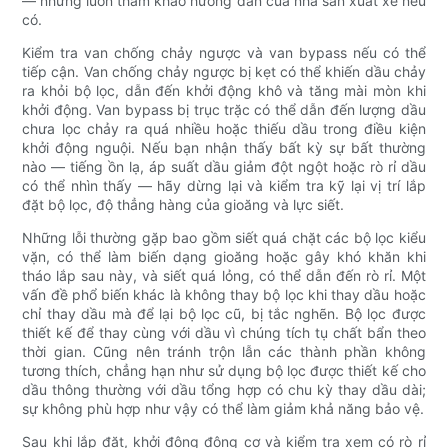
— nhưng luôn tham khảo hướng dẫn của nhà sản xuất xe nếu
có.
Kiểm tra van chống chảy ngược và van bypass nếu có thể
tiếp cận. Van chống chảy ngược bị kẹt có thể khiến dầu chảy
ra khỏi bộ lọc, dẫn đến khởi động khô và tăng mài mòn khi
khởi động. Van bypass bị trục trặc có thể dẫn đến lượng dầu
chưa lọc chảy ra quá nhiều hoặc thiếu dầu trong điều kiện
khởi động nguội. Nếu bạn nhận thấy bất kỳ sự bất thường
nào — tiếng ồn lạ, áp suất dầu giảm đột ngột hoặc rò rỉ dầu
có thể nhìn thấy — hãy dừng lại và kiểm tra kỹ lại vị trí lắp
đặt bộ lọc, độ thẳng hàng của gioăng và lực siết.
Những lỗi thường gặp bao gồm siết quá chặt các bộ lọc kiểu
vặn, có thể làm biến dạng gioăng hoặc gây khó khăn khi
tháo lắp sau này, và siết quá lỏng, có thể dẫn đến rò rỉ. Một
vấn đề phổ biến khác là không thay bộ lọc khi thay dầu hoặc
chỉ thay dầu mà để lại bộ lọc cũ, bị tắc nghẽn. Bộ lọc được
thiết kế để thay cùng với dầu vì chúng tích tụ chất bẩn theo
thời gian. Cũng nên tránh trộn lẫn các thành phần không
tương thích, chẳng hạn như sử dụng bộ lọc được thiết kế cho
dầu thông thường với dầu tổng hợp có chu kỳ thay dầu dài;
sự không phù hợp như vậy có thể làm giảm khả năng bảo vệ.
Sau khi lắp đặt, khởi động động cơ và kiểm tra xem có rò rỉ