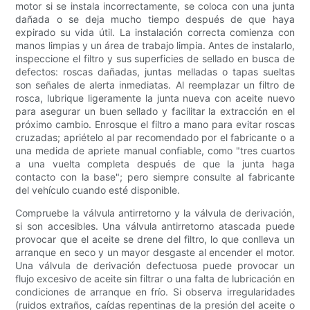
motor si se instala incorrectamente, se coloca con una junta
dañada o se deja mucho tiempo después de que haya
expirado su vida útil. La instalación correcta comienza con
manos limpias y un área de trabajo limpia. Antes de instalarlo,
inspeccione el filtro y sus superficies de sellado en busca de
defectos: roscas dañadas, juntas melladas o tapas sueltas
son señales de alerta inmediatas. Al reemplazar un filtro de
rosca, lubrique ligeramente la junta nueva con aceite nuevo
para asegurar un buen sellado y facilitar la extracción en el
próximo cambio. Enrosque el filtro a mano para evitar roscas
cruzadas; apriételo al par recomendado por el fabricante o a
una medida de apriete manual confiable, como "tres cuartos
a una vuelta completa después de que la junta haga
contacto con la base"; pero siempre consulte al fabricante
del vehículo cuando esté disponible.
Compruebe la válvula antirretorno y la válvula de derivación,
si son accesibles. Una válvula antirretorno atascada puede
provocar que el aceite se drene del filtro, lo que conlleva un
arranque en seco y un mayor desgaste al encender el motor.
Una válvula de derivación defectuosa puede provocar un
flujo excesivo de aceite sin filtrar o una falta de lubricación en
condiciones de arranque en frío. Si observa irregularidades
(ruidos extraños, caídas repentinas de la presión del aceite o