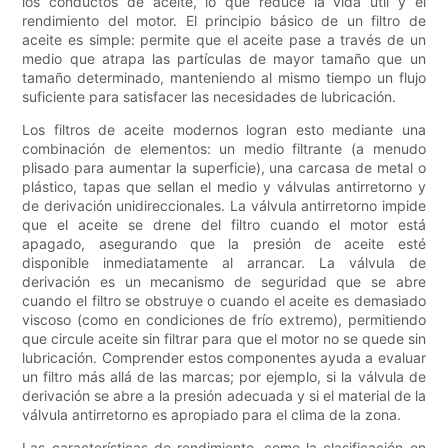
los conductos de aceite, lo que reduce la vida útil y el
rendimiento del motor. El principio básico de un filtro de
aceite es simple: permite que el aceite pase a través de un
medio que atrapa las partículas de mayor tamaño que un
tamaño determinado, manteniendo al mismo tiempo un flujo
suficiente para satisfacer las necesidades de lubricación.
Los filtros de aceite modernos logran esto mediante una
combinación de elementos: un medio filtrante (a menudo
plisado para aumentar la superficie), una carcasa de metal o
plástico, tapas que sellan el medio y válvulas antirretorno y
de derivación unidireccionales. La válvula antirretorno impide
que el aceite se drene del filtro cuando el motor está
apagado, asegurando que la presión de aceite esté
disponible inmediatamente al arrancar. La válvula de
derivación es un mecanismo de seguridad que se abre
cuando el filtro se obstruye o cuando el aceite es demasiado
viscoso (como en condiciones de frío extremo), permitiendo
que circule aceite sin filtrar para que el motor no se quede sin
lubricación. Comprender estos componentes ayuda a evaluar
un filtro más allá de las marcas; por ejemplo, si la válvula de
derivación se abre a la presión adecuada y si el material de la
válvula antirretorno es apropiado para el clima de la zona.
Las características de rendimiento, como la clasificación en