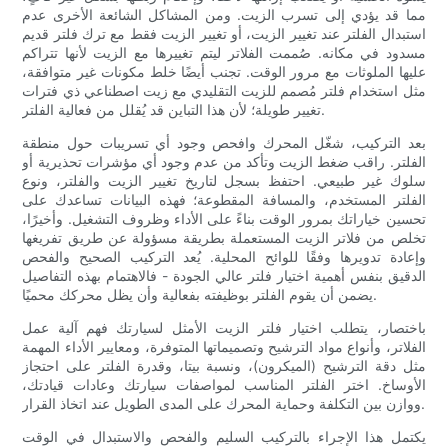
مما قد يؤدي إلى تسرب الزيت. ومن المشاكل الشائعة الأخرى عدم
استبدال الفلتر عند تغيير الزيت، أو تغيير الزيت فقط مع ترك فلتر قديم
مسدود في مكانه. صُممت الفلاتر ليتم تغييرها مع الزيت لأنها تتراكم
عليها الملوثات مع مرور الوقت. تجنب أيضًا خلط مكونات غير متوافقة،
مثل استخدام فلتر مُصمم للزيت التقليدي مع زيت اصطناعي ذي فترات
تغيير طويلة؛ لأن هذا التباين قد يُقلل من فعالية الفلتر.
بعد التركيب، شغّل المحرك وافحص وجود أي تسريبات حول منطقة
الفلتر. راقب ضغط الزيت وتأكد من عدم وجود أي مؤشرات تحذيرية أو
سلوك غير طبيعي. احتفظ بسجل لتاريخ تغيير الزيت والفلتر، ونوع
الفلتر المستخدم، والمسافة المقطوعة؛ فهذه البيانات تساعدك على
تحسين خياراتك بمرور الوقت بناءً على الأداء وظروف التشغيل. وأخيرًا،
تخلص من فلاتر الزيت المستعملة بطريقة مسؤولة عن طريق تفريغها
وإعادة تدويرها وفقًا للوائح المحلية. يُعد التركيب الصحيح والفحص
الدقيق بنفس أهمية اختيار فلتر عالي الجودة - فالاهتمام بهذه التفاصيل
يضمن أن يقوم الفلتر بوظيفته بفعالية وأن يظل محركك محميًا.
باختصار، يتطلب اختيار فلتر الزيت الأمثل لسيارتك فهم آلية عمل
الفلاتر، وأنواع مواد الترشيح وتصميماتها المتوفرة، ومعايير الأداء المهمة
مثل دقة الترشيح (الميكرون)، ونسبة بيتا، وقدرة الفلتر على احتجاز
الأوساخ. اختر الفلتر المناسب لمواصفات سيارتك وعادات قيادتك،
ووازن بين التكلفة وحماية المحرك على المدى الطويل عند اتخاذ القرار.
يكتمل هذا الإجراء بالتركيب السليم والفحص والاستبدال في الوقت