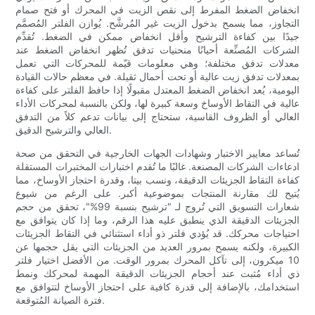
انخفاض الضغط المفرط إلى نقص الزيت في المحرك أو فتح صمام
التجاوز، مما يسمح بدخول الزيت غير المُرشَّح. يُوازن الفلتر المُصمَّم
جيدًا بين كفاءة الترشيح وأقل انخفاض ممكن في الضغط. تُقدِّم
الشركات المُصنِّعة أحيانًا منحنيات تدفق تُظهر انخفاض الضغط عند
معدلات تدفق مختلفة؛ وهي معلومات قيّمة للمحركات التي تعمل
بمعدلات تدفق زيت عالية أو تحت أحمال ثقيلة. في معظم حالات القيادة
اليومية، يُعد انخفاض الضغط المعتدل مقبولًا إذا حافظ الفلتر على كفاءة
عالية في التقاط الأوساخ وسعة كبيرة لها، ولكن بالنسبة لمحركات الأداء
العالي أو الظروف القاسية، ستحتاج إلى بيانات تدعم كلاً من التدفق
العالي والترشيح الدقيق.
تُساعد معايير الاختبار وشهادات الجهات الخارجية في التحقق من صحة
ادعاءات الشركات المصنعة. غالبًا ما تُقدم اختبارات المختبرات المستقلة
كفاءة التقاط الجزيئات الدقيقة، ونسب بيتا، وقدرة احتجاز الأوساخ، مما
يُتيح لك مقارنة المنتجات بموضوعية أكبر. على الرغم من شيوع
شعارات التسويق التي تُروج لـ "ترشيح بنسبة 99%"، تحقق من حجم
الجزيئات الدقيقة الذي ينطبق عليه هذا الرقم، وما إذا كان يتوافق مع
احتياجات محركك. قد يُؤدي فلتر ذو أداء استثنائي في التقاط الجزيئات
الكبيرة، ولكنه يسمح بمرور العديد من الجزيئات التي يقل حجمها عن
10 ميكرون، إلى تآكل المحرك بمرور الوقت. من الأفضل اختيار فلتر
ذي أداء مُثبت عند أحجام الجزيئات الدقيقة المهمة لمحركك ونمط
استخدامك، بالإضافة إلى قدرة كافية على احتجاز الأوساخ لتتوافق مع
فترة الصيانة المُتوقعة.