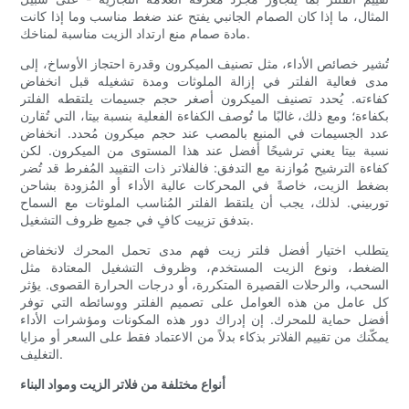
المثال، ما إذا كان الصمام الجانبي يفتح عند ضغط مناسب وما إذا كانت
مادة صمام منع ارتداد الزيت مناسبة لمناخك.
تُشير خصائص الأداء، مثل تصنيف الميكرون وقدرة احتجاز الأوساخ، إلى
مدى فعالية الفلتر في إزالة الملوثات ومدة تشغيله قبل انخفاض
كفاءته. يُحدد تصنيف الميكرون أصغر حجم جسيمات يلتقطه الفلتر
بكفاءة؛ ومع ذلك، غالبًا ما تُوصف الكفاءة الفعلية بنسبة بيتا، التي تُقارن
عدد الجسيمات في المنبع بالمصب عند حجم ميكرون مُحدد. انخفاض
نسبة بيتا يعني ترشيحًا أفضل عند هذا المستوى من الميكرون. لكن
كفاءة الترشيح مُوازنة مع التدفق: فالفلاتر ذات التقييد المُفرط قد تُضر
بضغط الزيت، خاصةً في المحركات عالية الأداء أو المُزودة بشاحن
توربيني. لذلك، يجب أن يلتقط الفلتر المُناسب الملوثات مع السماح
بتدفق تزييت كافٍ في جميع ظروف التشغيل.
يتطلب اختيار أفضل فلتر زيت فهم مدى تحمل المحرك لانخفاض
الضغط، ونوع الزيت المستخدم، وظروف التشغيل المعتادة مثل
السحب، والرحلات القصيرة المتكررة، أو درجات الحرارة القصوى. يؤثر
كل عامل من هذه العوامل على تصميم الفلتر ووسائطه التي توفر
أفضل حماية للمحرك. إن إدراك دور هذه المكونات ومؤشرات الأداء
يمكّنك من تقييم الفلاتر بذكاء بدلاً من الاعتماد فقط على السعر أو مزايا
التغليف.
أنواع مختلفة من فلاتر الزيت ومواد البناء