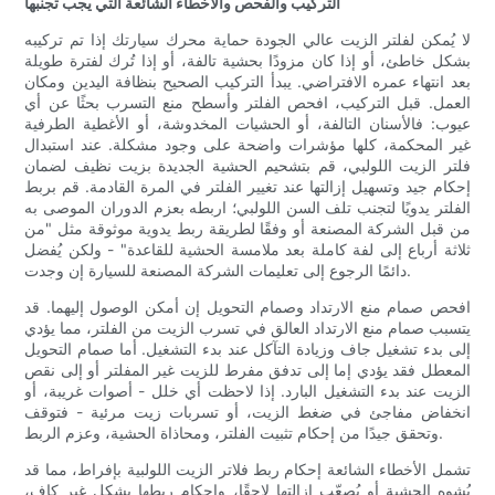
التركيب والفحص والأخطاء الشائعة التي يجب تجنبها
لا يُمكن لفلتر الزيت عالي الجودة حماية محرك سيارتك إذا تم تركيبه
بشكل خاطئ، أو إذا كان مزودًا بحشية تالفة، أو إذا تُرك لفترة طويلة
بعد انتهاء عمره الافتراضي. يبدأ التركيب الصحيح بنظافة اليدين ومكان
العمل. قبل التركيب، افحص الفلتر وأسطح منع التسرب بحثًا عن أي
عيوب: فالأسنان التالفة، أو الحشيات المخدوشة، أو الأغطية الطرفية
غير المحكمة، كلها مؤشرات واضحة على وجود مشكلة. عند استبدال
فلتر الزيت اللولبي، قم بتشحيم الحشية الجديدة بزيت نظيف لضمان
إحكام جيد وتسهيل إزالتها عند تغيير الفلتر في المرة القادمة. قم بربط
الفلتر يدويًا لتجنب تلف السن اللولبي؛ اربطه بعزم الدوران الموصى به
من قبل الشركة المصنعة أو وفقًا لطريقة ربط يدوية موثوقة مثل "من
ثلاثة أرباع إلى لفة كاملة بعد ملامسة الحشية للقاعدة" - ولكن يُفضل
دائمًا الرجوع إلى تعليمات الشركة المصنعة للسيارة إن وجدت.
افحص صمام منع الارتداد وصمام التحويل إن أمكن الوصول إليهما. قد
يتسبب صمام منع الارتداد العالق في تسرب الزيت من الفلتر، مما يؤدي
إلى بدء تشغيل جاف وزيادة التآكل عند بدء التشغيل. أما صمام التحويل
المعطل فقد يؤدي إما إلى تدفق مفرط للزيت غير المفلتر أو إلى نقص
الزيت عند بدء التشغيل البارد. إذا لاحظت أي خلل - أصوات غريبة، أو
انخفاض مفاجئ في ضغط الزيت، أو تسربات زيت مرئية - فتوقف
وتحقق جيدًا من إحكام تثبيت الفلتر، ومحاذاة الحشية، وعزم الربط.
تشمل الأخطاء الشائعة إحكام ربط فلاتر الزيت اللولبية بإفراط، مما قد
يُشوه الحشية أو يُصعّب إزالتها لاحقًا، وإحكام ربطها بشكل غير كافٍ،