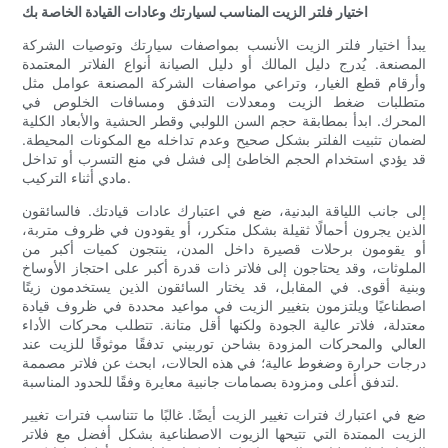
اختيار فلتر الزيت المناسب لسيارتك وعادات القيادة الخاصة بك
يبدأ اختيار فلتر الزيت الأنسب بمواصفات سيارتك وتوصيات الشركة
المصنعة. يُدرج دليل المالك أو دليل الصيانة أنواع الفلاتر المعتمدة
وأرقام قطع الغيار، وتراعي مواصفات الشركة المصنعة عوامل مثل
متطلبات ضغط الزيت ومعدلات التدفق ومسافات الخلوص في
المحرك. ابدأ بمطابقة حجم السن اللولبي وقطر الحشية والأبعاد الكلية
لضمان تثبيت الفلتر بشكل صحيح وعدم تداخله مع المكونات المحيطة.
قد يؤدي استخدام الحجم الخاطئ إلى فشل في منع التسرب أو تداخل
مادي أثناء التركيب.
إلى جانب اللياقة البدنية، ضع في اعتبارك عادات قيادتك. فالسائقون
الذين يجرون أحمالًا ثقيلة بشكل متكرر، أو يقودون في ظروف متربة،
أو يقومون برحلات قصيرة داخل المدن، ينتجون كميات أكبر من
الملوثات، وقد يحتاجون إلى فلاتر ذات قدرة أكبر على احتجاز الأوساخ
وبنية أقوى. في المقابل، قد يختار السائقون الذين يستخدمون زيتًا
اصطناعيًا ويلتزمون بتغيير الزيت في مواعيد محددة في ظروف قيادة
معتدلة، فلاتر عالية الجودة ولكنها أقل متانة. تتطلب محركات الأداء
العالي والمحركات المزودة بشاحن توربيني تدفقًا موثوقًا للزيت عند
درجات حرارة وضغوط عالية؛ في هذه الحالات، ابحث عن فلاتر مصممة
لتدفق أعلى ومزودة بصمامات جانبية معايرة وفقًا للحدود المناسبة.
ضع في اعتبارك فترات تغيير الزيت أيضًا. غالبًا ما تتناسب فترات تغيير
الزيت الممتدة التي تتيحها الزيوت الاصطناعية بشكل أفضل مع فلاتر