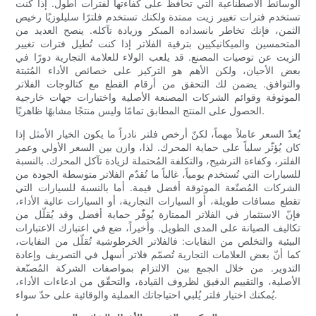
الوسائط الاصطناعية التي تحافظ على كفاءتها لفترات أطول. إذا كنت
تستخدم فترات تغيير زيت ممتدة ولكنك تستخدم فلترًا سليلوزيًا رخيص
الثمن، فإنك تخاطر بانسداده المبكر وزيادة تآكله. ينصح العديد من
المتحمسين والميكانيكيين بترقية الفلاتر إذا كنت تُطيل فترات تغيير
الزيت عن توصيات المصنع. قد يلعب الولاء للعلامة التجارية دورًا في
بعض الأحيان، ولكن الأهم هو التركيز على خصائص الأداء المُثبتة
والتوافق. يضمن لك التحقق من أرقام القطع مع كتالوجات الفلاتر
الموثوقة وقوائم الشركات المصنعة الأصلية واختبارات جهات خارجية
الحصول على المنتج المطابق تمامًا وليس منتجًا مشابهًا ظاهريًا.
يُعدّ السعر عاملاً مهماً، لكنّ أرخص فلتر نادراً ما يكون الخيار الأمثل إذا
كان يُؤثّر سلباً على حماية المحرك. لذا، وازن بين السعر الأولي وعمر
الفلتر، وكفاءة الترشيح، والتكلفة المُحتملة لزيادة تآكل المحرك. بالنسبة
للسيارات التي تُستخدم يومياً، غالباً ما تُقدّم الفلاتر متوسطة الجودة من
الشركات المُصنّعة الموثوقة أفضل قيمة. أما بالنسبة للسيارات التي
تقطع مسافات طويلة، أو السيارات التجارية، أو السيارات عالية الأداء،
فإنّ الاستثمار في الفلاتر الممتازة يُوفّر حماية أفضل وقد يُقلّل من
تكاليف الصيانة على المدى الطويل. وأخيراً، ضع في اعتبارك الاعتبارات
البيئية والتخلص من النفايات: فالفلاتر الخرطوشية تُقلّل من النفايات،
كما أنّ بعض العلامات التجارية تُصمّم فلاتر أسهل في التصريف وإعادة
التدوير. من خلال الجمع بين الالتزام بمواصفات الشركة المُصنّعة
الأصلية، والتقييم الدقيق لظروف القيادة، والتحقّق من ادعاءات الأداء،
يُمكنك اختيار فلتر يُلبي احتياجاتك العملية والوقائية على حدّ سواء.