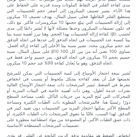
مدى كفاءة الفلتر في التقاط الملوثات ومدة قدرته على الحفاظ على
هذا الأداء. يشير تصنيف الميكرون إلى أصغر حجم للجسيمات التي
يستطيع الفلتر التقاطها؛ فعلى سبيل المثال، يهدف تصنيف 10 ميكرون
إلى إزالة الجسيمات التي يبلغ حجمها 10 ميكرومترات فأكثر. مع ذلك،
قد تكون تصنيفات الميكرون وحدها مضللة لأنها لا تُشير دائمًا إلى مدى
كفاءة إزالة الجسيمات بهذا الحجم. وهنا تبرز أهمية نسبة بيتا (β): تُحسب
بيتا كنسبة عدد الجسيمات في اتجاه التدفق إلى عددها في اتجاه التدفق
عند حجم ميكرون محدد. تشير نسبة بيتا الأعلى إلى كفاءة إزالة أفضل.
على سبيل المثال، نسبة β10 تساوي 100 تعني أنه من بين كل 100
جسيم بحجم 10 ميكرون في اتجاه التدفق، يمر جسيم واحد فقط في
اتجاه التدفق، وهو ما يُعادل كفاءة 99% عند حجم 10 ميكرون.
تُشير سعة احتجاز الأوساخ إلى كمية الجسيمات التي يمكن للمرشح
تجميعها قبل أن يفقد كفاءته بشكل ملحوظ أو يتسبب في انخفاض
مفرط في الضغط. تتميز المرشحات ذات سعة احتجاز الأوساخ العالية
بفترات خدمة أطول، وهي ذات أهمية خاصة في البيئات المتربة أو
للمحركات التي تُنتج المزيد من جزيئات التآكل. تلعب مساحة السطح
دورًا رئيسيًا هنا: فالمرشحات المطوية ذات الطيات الكثيرة ومساحة
السطح الأكبر يمكنها احتجاز المزيد من الجسيمات دون تقييد كبير في
التدفق. لهذا السبب، غالبًا ما تتفوق المرشحات ذات الطيات الكثيرة، أو
ذات عمق الطيات الأكبر، أو المصنوعة من مواد اصطناعية متطورة على
تصميمات المرشحات المسطحة الأساسية.
انخفاض الضغط هو مقاومة تدفق الزيت الناتجة عن الفلتر. قد يؤدي