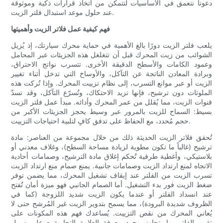
دعونا نتعمق في الأساسيات لتتمكن من اتخاذ قرارات ذكية وموثوقة
عند حلول موعد استبدال فلتر الزيت.
فهم كيفية عمل فلاتر الزيت وأهميتها
يلعب فلتر الزيت دورًا بالغ الأهمية في حماية محرك سيارتك، إذ يُزيل
الشوائب من زيت المحرك قبل أن تتغلغل هذه الجزيئات عبر المحامل
وعمود الكامات والأسطح الدقيقة الأخرى. تتسرب نواتج الاحتراق،
وبرادة المعادن الناتجة عن التآكل، والأوساخ التي تدخل أثناء تغيير
الزيت أو عبر موانع التسرب، إلى نظام تزييت المحرك. وإذا تُركت هذه
الملوثات دون ترشيح، فإنها تزيد الاحتكاك، وتُسرّع التآكل، وقد تسدّ
قنوات الزيت، مما يُقلل من عمر المحرك وأدائه. مبدأ عمل فلتر الزيت
بسيط: السماح للزيت بالمرور عبر وسيط يحجز الجزيئات الأكبر من
حجم مُحدد، مع الحفاظ على تدفق كافٍ لتلبية احتياجات التزييت.
تُحقق فلاتر الزيت الحديثة ذلك من خلال مجموعة من العناصر: مادة
ترشيح (غالباً ما تكون مطوية لزيادة مساحة السطح)، وغلاف معدني أو
بلاستيكي، وأغطية طرفية تُحكم إغلاق مادة الترشيح، وصمامات أحادية
الاتجاه لمنع ارتداد الزيت وصمامات جانبية. يمنع صمام منع ارتداد الزيت
تسرب الزيت من الفلتر عند إيقاف تشغيل المحرك، مما يضمن توفر
ضغط الزيت فور بدء التشغيل. أما الصمام الجانبي فهو ميزة أمان تُفتح
عند انسداد الفلتر أو عندما يكون الزيت شديد اللزوجة (كما في
الظروف شديدة البرودة)، مما يسمح بتدوير الزيت غير المُرشح حتى لا
يُعاني المحرك من نقص التزييت. يُساعدك فهم هذه المكونات على
تقييم الفلتر بما يتجاوز مجرد معرفة العلامة التجارية - على سبيل