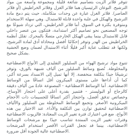
تتوفر فلاتر الزيت بتصاميم شائعة قليلة ومجموعة واسعة من مواد
الترشيح. النوعان الرئيسيان هما فلاتر الغزل وفلاتر الخراطيش (أو فلاتر
العناصر). فلاتر الغزل عبارة عن وحدات متكاملة، حيث يتم دمج مادة
الترشيح والهيكل في علبة واحدة قابلة للاستبدال. وهي سهلة الاستخدام
ومتوفرة بكثرة في السوق. أما فلاتر الخراطيش، التي تزداد شيوعًا مع
توجه المصنعين نحو تصاميم أكثر استدامة، فتتكون من عنصر داخلي
قابل للاستبدال بينما يبقى الهيكل الخارجي متصلًا بالمحرك. تقلل أنظمة
الخراطيش من الهدر وتوفر إحكامًا أفضل ومحاذاة أدق لمادة الترشيح،
ولكنها قد تتطلب عناية أكبر قليلًا أثناء الاستبدال لضمان وضع الحشية
بشكل صحيح.
تتنوع مواد ترشيح الهواء من السليلوز التقليدي إلى الأنواع الاصطناعية
والمخلوطة. تُصنع وسائط السليلوز من ألياف شبيهة بالورق، وتوفر
ترشيحًا جيدًا بتكلفة منخفضة. إلا أنها تميل إلى الانسداد بسرعة أكبر،
كما أن أداءها على مستوى الميكرون أقل اتساقًا من الوسائط
الاصطناعية. أما الوسائط الاصطناعية - المصنوعة عادةً من ألياف دقيقة
كالزجاج أو البوليستر - فتتميز بقدرة أعلى على احتجاز الأوساخ،
وخصائص تدفق أفضل، واحتجاز أكثر اتساقًا للجسيمات ذات الأحجام
الميكرونية الأصغر. وتجمع الوسائط المخلوطة بين السليلوز والألياف
الاصطناعية لتحقيق توازن بين التكلفة والأداء. عند الاختيار بين هذه
الأنواع، ضع في اعتبارك فترة تغيير الزيت المعتادة: فالزيوت الاصطناعية
وفترات تغيير الزيت الممتدة تتناسب جيدًا مع مرشحات الوسائط
الاصطناعية، بينما قد تجعل الفترات الأقصر استخدام المرشحات
الاصطناعية عالية الجودة أقل ضرورة.