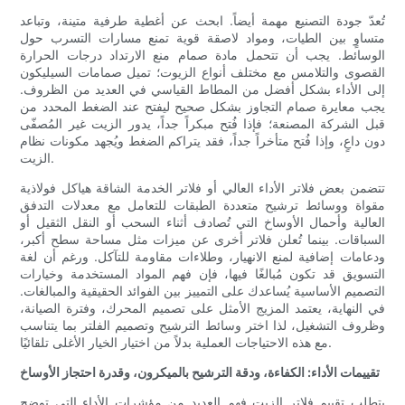
تُعدّ جودة التصنيع مهمة أيضاً. ابحث عن أغطية طرفية متينة، وتباعد
متساوٍ بين الطيات، ومواد لاصقة قوية تمنع مسارات التسرب حول
الوسائط. يجب أن تتحمل مادة صمام منع الارتداد درجات الحرارة
القصوى والتلامس مع مختلف أنواع الزيوت؛ تميل صمامات السيليكون
إلى الأداء بشكل أفضل من المطاط القياسي في العديد من الظروف.
يجب معايرة صمام التجاوز بشكل صحيح ليفتح عند الضغط المحدد من
قبل الشركة المصنعة؛ فإذا فُتح مبكراً جداً، يدور الزيت غير المُصفّى
دون داعٍ، وإذا فُتح متأخراً جداً، فقد يتراكم الضغط ويُجهد مكونات نظام
الزيت.
تتضمن بعض فلاتر الأداء العالي أو فلاتر الخدمة الشاقة هياكل فولاذية
مقواة ووسائط ترشيح متعددة الطبقات للتعامل مع معدلات التدفق
العالية وأحمال الأوساخ التي تُصادف أثناء السحب أو النقل الثقيل أو
السباقات. بينما تُعلن فلاتر أخرى عن ميزات مثل مساحة سطح أكبر،
ودعامات إضافية لمنع الانهيار، وطلاءات مقاومة للتآكل. ورغم أن لغة
التسويق قد تكون مُبالغًا فيها، فإن فهم المواد المستخدمة وخيارات
التصميم الأساسية يُساعدك على التمييز بين الفوائد الحقيقية والمبالغات.
في النهاية، يعتمد المزيج الأمثل على تصميم المحرك، وفترة الصيانة،
وظروف التشغيل، لذا اختر وسائط الترشيح وتصميم الفلتر بما يتناسب
مع هذه الاحتياجات العملية بدلاً من اختيار الخيار الأغلى تلقائيًا.
تقييمات الأداء: الكفاءة، ودقة الترشيح بالميكرون، وقدرة احتجاز الأوساخ
يتطلب تقييم فلاتر الزيت فهم العديد من مؤشرات الأداء التي توضح