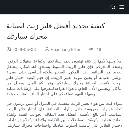
كيفية تحديد أفضل فلتر زيت لصيانة
محرك سيارتك
2026-05-03
Huachang Filter
49
أهلاً وسهلاً بكم! إذا كنتم تهتمون بعمر سيارتكم، وكفاءة استهلاك الوقود،
وصحة المحرك، فإن فلتر الزيت البسيط يستحق اهتمامكم. يتجاهل
العديد من السائقين هذا المكون الصغير ولكنه أساسي حتى يضيء
مؤشر الصيانة أو يحين موعد تغيير الزيت. إن فهم كيفية اختيار فلتر
الزيت الأنسب لصيانة محرك سيارتكم يوفر لكم المال، ويقلل من
التآكل، ويحسن الأداء العام. تابعوا القراءة لتتعرفوا على إرشادات عملية
وسهلة الفهم تساعدكم على اختيار الفلتر المناسب بثقة.
سواء كنت من هواة تغيير الزيت بنفسك في المنزل أو ممن يرغبون في
اتخاذ قرارات مدروسة خلال زيارات الصيانة، فإن اختيار فلتر الزيت
المناسب أمر بالغ الأهمية. تُفصّل هذه المقالة الجوانب الفنية وتُقدّم
نصائح عملية، وتُوضّح المفاضلات بين التكلفة والأداء، وتُقدّم إرشادات
لاختيار الفلاتر التي تُناسب أسلوب قيادتك واحتياجات محرك سيارتك.