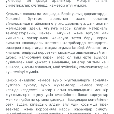
үйлеседі, ал қысқа аралықтар жоғары сапалы
синтетикалық сүзгілерді қажетсіз етуі мүмкін.
Құрылыс сапасы да маңызды. Берік ұштық қақпақтарды,
біркелкі бүктеме аралығын және ортаның
айналасындағы айналып өту жолдарының алдын алатын
желімдерді іздеңіз. Ағызуға қарсы клапан материалы
температураның шектен шығуына және әртүрлі май
химиялық заттарымен жанасуға төтеп беруі керек;
силикон клапандары көптеген жағдайларда стандартты
резеңкеге қарағанда жақсы жұмыс істейді. Айналып өту
клапаны өндіруші көрсеткен қысымда ашылатындай етіп
дұрыс калибрленуі керек; егер ол тым ерте ашылса,
сүзілмеген май қажетсіз айналады, ал егер ол тым кеш
ашылса, қысым жиналып, май жүйесінің компоненттеріне
күш түсіруі мүмкін.
Кейбір өнімділік немесе ауыр жүктемелерге арналған
сүзгілер сүйреу, ауыр жүктемелер немесе жарыс
кезінде кездесетін жоғары ағын жылдамдығы мен кір
жүктемелерін өңдеу үшін күшейтілген болат корпустар
мен көп қабатты ортаны қамтиды. Басқалары кеңейтілген
беткі аудан, құлаудың алдын алу үшін қосымша тірек
өзектері және коррозияға қарсы жабындар сияқты
мүмкіндіктерді жарнамалайды. Маркетингтік тіл өте