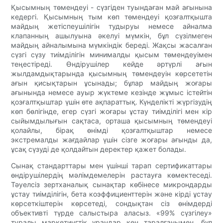
Қысымның төмендеуі - сүзгіден туындаған май ағынына
кедергі. Қысымның тым көп төмендеуі қозғалтқышта
майдың жетіспеушілігін тудыруы немесе айналма
клапанның ашылуына әкелуі мүмкін, бұл сүзілмеген
майдың айналымына мүмкіндік береді. Жақсы жасалған
сүзгі сүзу тиімділігін минималды қысым төмендеуімен
теңестіреді. Өндірушілер кейде әртүрлі ағын
жылдамдықтарында қысымның төмендеуін көрсететін
ағын қисықтарын ұсынады; бұлар майдың жоғары
ағынында немесе ауыр жүктеме кезінде жұмыс істейтін
қозғалтқыштар үшін өте ақпараттық. Күнделікті жүргізудің
көп бөлігінде, егер сүзгі жоғары ұстау тиімділігі мен кір
сыйымдылығын сақтаса, орташа қысымның төмендеуі
қолайлы, бірақ өнімді қозғалтқыштар немесе
экстремалды жағдайлар үшін сізге жоғары ағынды да,
ұсақ сүзуді де қолдайтын деректер қажет болады.
Сынақ стандарттары мен үшінші тарап сертификаттары
өндірушілердің мәлімдемелерін растауға көмектеседі.
Тәуелсіз зертханалық сынақтар көбінесе микрондарды
ұстау тиімділігін, бета коэффициенттерін және кірді ұстау
көрсеткіштерін көрсетеді, сондықтан сіз өнімдерді
объективті түрде салыстыра аласыз. «99% сүзгілеу»
туралы маркетингтік ұрандар кең таралғанымен, бұл