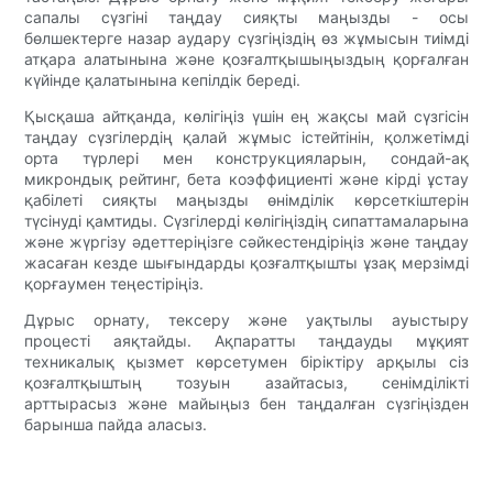
сапалы сүзгіні таңдау сияқты маңызды - осы
бөлшектерге назар аудару сүзгіңіздің өз жұмысын тиімді
атқара алатынына және қозғалтқышыңыздың қорғалған
күйінде қалатынына кепілдік береді.
Қысқаша айтқанда, көлігіңіз үшін ең жақсы май сүзгісін
таңдау сүзгілердің қалай жұмыс істейтінін, қолжетімді
орта түрлері мен конструкцияларын, сондай-ақ
микрондық рейтинг, бета коэффициенті және кірді ұстау
қабілеті сияқты маңызды өнімділік көрсеткіштерін
түсінуді қамтиды. Сүзгілерді көлігіңіздің сипаттамаларына
және жүргізу әдеттеріңізге сәйкестендіріңіз және таңдау
жасаған кезде шығындарды қозғалтқышты ұзақ мерзімді
қорғаумен теңестіріңіз.
Дұрыс орнату, тексеру және уақтылы ауыстыру
процесті аяқтайды. Ақпаратты таңдауды мұқият
техникалық қызмет көрсетумен біріктіру арқылы сіз
қозғалтқыштың тозуын азайтасыз, сенімділікті
арттырасыз және майыңыз бен таңдалған сүзгіңізден
барынша пайда аласыз.