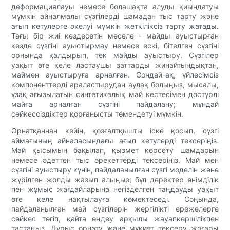
деформациялауы немесе болашақта алуды қиындатуы
мүмкін айналмалы сүзгілерді шамадан тыс тарту және
ағып кетулерге әкелуі мүмкін жеткіліксіз тарту жатады.
Тағы бір жиі кездесетін мәселе - майды ауыстырған
кезде сүзгіні ауыстырмау немесе ескі, бітелген сүзгіні
орнында қалдырып, тек майды ауыстыру. Сүзгілер
уақыт өте келе ластаушы заттарды жинайтындықтан,
маймен ауыстыруға арналған. Сондай-ақ, үйлесімсіз
компоненттерді араластырудан аулақ болыңыз, мысалы,
ұзақ ағызылатын синтетикалық май кестесімен дәстүрлі
майға арналған сүзгіні пайдалану; мұндай
сәйкессіздіктер қорғанысты төмендетуі мүмкін.
Орнатқаннан кейін, қозғалтқышты іске қосып, сүзгі
аймағының айналасындағы ағып кетулерді тексеріңіз.
Май қысымын бақылап, қызмет көрсету шамдарын
немесе әдеттен тыс әрекеттерді тексеріңіз. Май мен
сүзгіні ауыстыру күнін, пайдаланылған сүзгі моделін және
жүрілген жолды жазып алыңыз; бұл деректер өнімділік
пен жұмыс жағдайларына негізделген таңдауды уақыт
өте келе нақтылауға көмектеседі. Соңында,
пайдаланылған май сүзгілерін жергілікті ережелерге
сәйкес төгіп, қайта өңдеу арқылы жауапкершілікпен
тастаңыз. Дұрыс орнату және мұқият тексеру жоғары