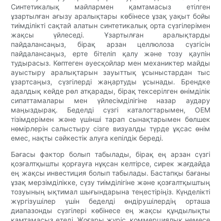
Синтетикалық майлармен қамтамасыз етілген
ұзартылған ағызу аралықтары көбінесе ұзақ уақыт бойы
тиімділікті сақтай алатын синтетикалық орта сүзгілерімен
жақсы үйлеседі. Ұзартылған аралықтарды
пайдалансаңыз, бірақ арзан целлюлоза сүзгісін
пайдалансаңыз, ерте бітеліп қалу және тозу қаупін
тудырасыз. Көптеген әуесқойлар мен механиктер майды
ауыстыру аралықтарын зауыттық ұсыныстардан тыс
ұзартсаңыз, сүзгілерді жаңартуды ұсынады. Брендке
адалдық кейде рөл атқарады, бірақ тексерілген өнімділік
сипаттамалары мен үйлесімділігіне назар аудару
маңыздырақ. Беделді сүзгі каталогтарымен, OEM
тізімдерімен және үшінші тарап сынақтарымен бөлшек
нөмірлерін салыстыру сізге визуалды түрде ұқсас өнім
емес, нақты сәйкестік алуға кепілдік береді.
Бағасы фактор болып табылады, бірақ ең арзан сүзгі
қозғалтқышты қорғауға нұқсан келтірсе, сирек жағдайда
ең жақсы инвестиция болып табылады. Бастапқы бағаны
ұзақ мерзімділікке, сүзу тиімділігіне және қозғалтқыштың
тозуының ықтимал шығындарына теңестіріңіз. Күнделікті
жүргізушілер үшін беделді өндірушілердің орташа
диапазонды сүзгілері көбінесе ең жақсы құндылықты
қамтамасыз етеді. Жоғары жүріс, коммерциялық немесе