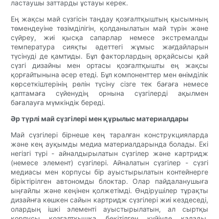
ластаушы заттарды ұстауы керек.
Ең жақсы май сүзгісін таңдау қозғалтқыштың қысымның
төмендеуіне төзімділігін, қолданылатын май түрін және
сүйреу, жиі қысқа сапарлар немесе экстремалды
температура сияқты әдеттегі жұмыс жағдайларын
түсінуді де қамтиды. Бұл факторлардың әрқайсысы қай
сүзгі дизайны мен ортасы қозғалтқышты ең жақсы
қорғайтынына әсер етеді. Бұл компоненттер мен өнімділік
көрсеткіштерінің рөлін түсіну сізге тек бағаға немесе
қаптамаға сүйенудің орнына сүзгілерді ақылмен
бағалауға мүмкіндік береді.
Әр түрлі май сүзгілері мен құрылыс материалдары
Май сүзгілері бірнеше кең таралған конструкцияларда
және кең ауқымды медиа материалдарында болады. Екі
негізгі түрі - айналдырылатын сүзгілер және картридж
(немесе элемент) сүзгілері. Айналатын сүзгілер - сүзгі
медиасы мен корпусы бір ауыстырылатын контейнерге
біріктірілген автономды блоктар. Олар пайдаланушыға
ыңғайлы және кеңінен қолжетімді. Өндірушілер тұрақты
дизайнға көшкен сайын картридж сүзгілері жиі кездеседі,
олардың ішкі элементі ауыстырылатын, ал сыртқы
корпусы қозғалтқышқа бекітілген күйінде қалады.