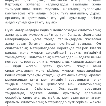
Картридж жүйелері қалдықтарды азайтады және
тығыздағышты және медианы жақсырақ туралауды
қамтамасыз ете алады, бірақ тығыздағыштың дұрыс
орналасуын қамтамасыз ету үшін ауыстыру кезінде
аздап күтімді қажет етуі мүмкін.
Сүзгі материалдары кәдімгі целлюлозадан синтетикалық
және аралас түрлерге дейін әртүрлі болады. Целлюлоза
материалдары қағаз тәрізді талшықтардан жасалған
және арзан бағамен жақсы сүзгілеуді ұсынады. Ол
синтетикалық материалдарға қарағанда тезірек бітеліп
қалады және микрон деңгейіндегі тұрақты өнімділікті
төмендетеді. Синтетикалық материалдар — әдетте шыны
немесе полиэстер сияқты микроталшықтардан жасалған
— кірді жоғары ұстау қабілетін, жақсы ағын
сипаттамаларын және кішірек микрон өлшемдерінде
бөлшектерді тұрақты ұстауды қамтамасыз етеді. Аралас
материалдар құны мен өнімділігі арасындағы тепе-
теңдікті сақтау үшін целлюлоза мен синтетикалық
талшықтарды біріктіреді. Осылардың арасынан
таңдағанда, әдеттегі майды ауыстыру аралығын
ескеріңіз: синтетикалық майлар мен ұзартылған ағызу
аралығы синтетикалық материалдар сүзгілерімен жақсы