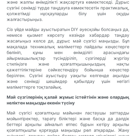
және жалпы өнімділікті жақсартуға көмектеседі. Дұрыс
сүзгіні сенімді түрде таңдауға көмектесетін практикалық,
қолжетімді нұсқауларды білу үшін оқуды
жалғастырыңыз.
Сіз үйде майды ауыстыратын DIY әуесқойы болсаңыз да,
немесе қызмет көрсету кезінде хабардар таңдау
жасағыңыз келсе де, дұрыс май сүзгісі маңызды. Бұл
мақалада техникалық мәліметтер пайдалы кеңестерге
бөлініп, құны мен өнімділігі арасындағы
айырмашылықтар түсіндіріліп, сүзгілерді жүргізу
стиліңізге және қозғалтқышыңыздың нақты
қажеттіліктеріне сәйкестендіру бойынша кеңестер
берілген. Сүзгіні ауыстыру уақыты келгенде ақылды
және сенімді шешімдер қабылдау үшін негізгі
мәліметтерге тоқталайық.
Май сүзгілерінің қалай жұмыс істейтінін және олардың
неліктен маңызды екенін түсіну
Май сүзгісі қозғалтқыш майынан ластаушы заттарды
мойынтіректер, тарату біліктері және басқа да дәлдік
беттері арқылы айналып өтпес бұрын кетіру арқылы
қозғалтқышты қорғауда маңызды рөл атқарады. Жану
өнімдері, тозудан пайда болған металл үгінділері және