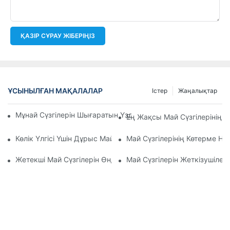
ҚАЗІР СҰРАУ ЖІБЕРІҢІЗ
ҰСЫНЫЛҒАН МАҚАЛАЛАР
Істер
Жаңалықтар
Мұнай Сүзгілерін Шығаратын Үздік Компаниялар: Жан-Жақ
Ең Жақсы Май Сүзгілерінің 
Көлік Үлгісі Үшін Дұрыс Май Сүзгісін Таңдау: Негізгі Ойлар
Май Сүзгілерінің Көтерме Н
Жетекші Май Сүзгілерін Өндірушілер Мен Олардың Иннова
Май Сүзгілерін Жеткізушілер