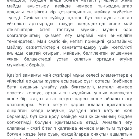
майды ауыстыру кезінде немесе тығыздағыштар
арқылы енгізілген кір қозғалтқыштың майлау жүйесіне
түседі. Сүзілмеген күйінде қалған бұл ластаушы заттар
үйкелісті арттырады, тозуды жеделдетеді және май
өткізгіштерін бітеп тастауы мүмкін, мұның бәрі
қозғалтқыштың қызмет ету мерзімі мен өнімділігін
төмендетеді. Май сүзгісінің негізгі принципі қарапайым:
майлау қажеттіліктерін қанағаттандыру үшін жеткілікті
ағынды сақтай отырып, майдың белгіленген өлшемнен
үлкен бөлшектерді ұстап қалатын ортадан өтуіне
мүмкіндік беріңіз.
Қазіргі заманғы май сүзгілері мұны келесі элементтердің
үйлесімі арқылы жүзеге асырады: сүзгі ортасы (көбінесе
беткі ауданын ұлғайту үшін бүктемелі), металл немесе
пластик корпус, ортаны тығыздайтын ұштық қақпақтар
және бір жақты ағып кетуге қарсы және айналып өту
клапандары. Ағып кетуге қарсы клапан қозғалтқыш
өшірілген кезде майдың сүзгіден ағып кетуіне жол
бермейді, бұл іске қосу кезінде май қысымының бірден
қолжетімді болуын қамтамасыз етеді. Айналып өту
клапаны - сүзгі бітеліп қалғанда немесе май тым тұтқыр
болған кезде (өте суық жағдайларда сияқты) ашылатын