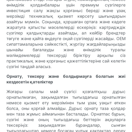
өнімділік қолданбалары үшін премиум сүзгілерге
инвестиция салу жақсы қорғаныс береді және ұзақ
мерзімді техникалық қызмет көрсету шығындарын
азайтуы мүмкін. Соңында, қоршаған ортаға және кәдеге
жаратуға қатысты мәселелерді ескеріңіз: картридждік
сүзгілер қалдықтарды азайтады, ал кейбір брендтер
төгуге және қайта өңдеуге оңай сүзгілерді жасайды. OEM
сипаттамаларына сәйкестікті, жүргізу жағдайларыңызды
шынайы бағалауды және өнімділік туралы
мәлімдемелерді тексеруді біріктіру арқылы сіз
практикалық және қорғаныс қажеттіліктеріне сай келетін
сүзгіні таңдай аласыз.
Орнату, тексеру және болдырмауға болатын жиі
кездесетін қателіктер
Жоғары сапалы май сүзгісі қозғалтқыш дұрыс
орнатылмаған, зақымдалған тығыздағыш орнатылған
немесе қызмет ету мерзімінен тым ұзақ уақыт өткен
болса, оны қорғай алмайды. Дұрыс орнату таза қолдар
мен таза жұмыс аймағынан басталады. Орнатпас бұрын,
сүзгіні және оның тығыздағыш беттерін ақауларға
тексеріңіз: зақымдалған бұрандалар, сынған
тығыздағыштар немесе босаған ұштық қақпақтар дереу