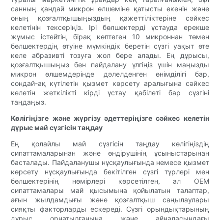
санның қандай микрон өлшеміне қатысты екенін және
оның қозғалтқышыңыздың қажеттіліктеріне сәйкес
келетінін тексеріңіз. Ірі бөлшектерді ұстауда ерекше
жұмыс істейтін, бірақ көптеген 10 микроннан төмен
бөлшектердің өтуіне мүмкіндік беретін сүзгі уақыт өте
келе абразивті тозуға жол бере алады. Ең дұрысы,
қозғалтқышыңыз бен пайдалану үлгіңіз үшін маңызды
микрон өлшемдерінде дәлелденген өнімділігі бар,
сондай-ақ күтілетін қызмет көрсету аралығына сәйкес
келетін жеткілікті кірді ұстау қабілеті бар сүзгіні
таңдаңыз.
Көлігіңізге және жүргізу әдеттеріңізге сәйкес келетін
дұрыс май сүзгісін таңдау
Ең қолайлы май сүзгісін таңдау көлігіңіздің
сипаттамаларынан және өндірушінің ұсыныстарынан
басталады. Пайдаланушы нұсқаулығында немесе қызмет
көрсету нұсқаулығында бекітілген сүзгі түрлері мен
бөлшектерінің нөмірлері көрсетілген, ал OEM
сипаттамалары май қысымына қойылатын талаптар,
ағын жылдамдығы және қозғалтқыш саңылаулары
сияқты факторларды ескереді. Сүзгі орындықтарының
дұрыс орнатылғанына және айналасындағы