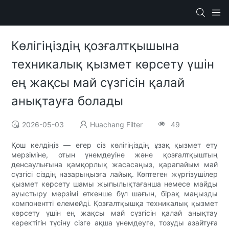
Көлігіңіздің қозғалтқышына
техникалық қызмет көрсету үшін
ең жақсы май сүзгісін қалай
анықтауға болады
2026-05-03
Huachang Filter
49
Қош келдіңіз — егер сіз көлігіңіздің ұзақ қызмет ету
мерзіміне, отын үнемдеуіне және қозғалтқыштың
денсаулығына қамқорлық жасасаңыз, қарапайым май
сүзгісі сіздің назарыңызға лайық. Көптеген жүргізушілер
қызмет көрсету шамы жыпылықтағанша немесе майды
ауыстыру мерзімі өткенше бұл шағын, бірақ маңызды
компонентті елемейді. Қозғалтқышқа техникалық қызмет
көрсету үшін ең жақсы май сүзгісін қалай анықтау
керектігін түсіну сізге ақша үнемдеуге, тозуды азайтуға