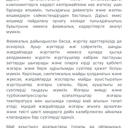
компоненттерге кедергі келтірмейтініне көз жеткізу үшін
бұранда өлшемін, тығыздағыш диаметрін және жалпы
өлшемдерін сәйкестендіруден бастаңыз. Дұрыс емес
өлшемді пайдалану орнату кезінде тығыздағыштың
бұзылуына немесе физикалық кедергілерге әкелуі
мүмкін.
Физикалық дайындықтан басқа, жүргізу әдеттеріңізді де
ескеріңіз. Ауыр жүктерді жиі сүйрететін, шаңды
жағдайларда жүргізетін немесе қалада қысқа
аялдамамен жүретін жүргізушілер көбірек ластаушы
заттарды шығарады және оларға кірді ұстау қабілеті
жоғары және берік құрылымды сүзгілер қажет болуы
мүмкін. Керісінше, синтетикалық майды қолданатын және
жұмсақ жағдайларда жоспарлы майды ауыстыратын
жүргізушілер жоғары сапалы, бірақ ауырлығы аз
сүзгілерді таңдауы мүмкін. Жоғары өнімді және
турбокомпрессорлы қозғалтқыштар жоғары
температура мен қысымда сенімді май ағынын талап
етеді; мұндай жағдайларда жоғары ағынға арналған
және тиісті шекті мәндерге дейін калибрленген айналма
клапандары бар сүзгілерді іздеңіз.
Май ауыстыру аралықтары туралы да ойланыңыз.