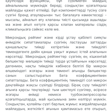
қауіпсіздік функциясы, бұл сүзілмеген майдың
айналымына мүмкіндік береді, сондықтан қозғалтқыш
майлауды қажет етпейді. Бұл компоненттерді түсіну сізге
сүзгіні бренд атауларынан тыс бағалауға көмектеседі -
мысалы, айналып өту клапаны тиісті қысымда ашылады
ма және ағып кетуге қарсы клапан материалы сіздің
климатыңызға сәйкес келе ме.
Микрондық рейтинг және кірді ұстау қабілеті сияқты
өнімділік сипаттамалары сүзгінің ластаушы заттарды
қаншалықты тиімді кетіретінін және тиімділігі
төмендегенге дейін қанша уақыт жұмыс істей алатынын
көрсетеді. Микрондық рейтингтер сүзгінің ең кішкентай
бөлшектер мөлшерін тиімді түрде ұстайтынын көрсетеді;
дегенмен, нақты тиімділік көбінесе белгілі бір микрон
өлшеміндегі жоғары және төменгі ағынды бөлшектер
санын салыстыратын Бета коэффициентімен
сипатталады. Бета коэффициентінің төмендігі сол микрон
деңгейінде жақсы сүзілуді білдіреді. Бірақ сүзу тиімділігі
ағынға қарсы теңгерімді: тым шектеулі сүзгілер, әсіресе
жоғары өнімді немесе турбокомпрессорлы
қозғалтқыштарда, май қысымына зиян келтіруі мүмкін.
Сондықтан, қолайлы сүзгі барлық жұмыс жағдайларында
майлаудың жеткілікті ағынын қамтамасыз ете отырып,