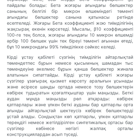
пайдалы болады: Бета жоғары ағындағы бөлшектер
санының белгілі бір микрон өлшеміндегі төменгі
ағындағы бөлшектер санына қатынасы ретінде
есептеледі. Жоғары Бета коэффициенті жою тиімділігінің
жақсырақ екенін көрсетеді. Мысалы, β10 коэффициенті
100-ге тең болса, жоғары ағындағы 10 микрон өлшемді
әрбір 100 бөлшек үшін тек біреуі төменгі ағыннан өтеді,
бұл 10 микрондағы 99% тиімділікке сәйкес келеді.
Кірді ұстау қабілеті сүзгінің тиімділігін айтарлықтай
төмендетпес бұрын немесе қысымның шамадан тыс
төмендеуіне әкелмес бұрын қанша бөлшектер жинала
алатынын сипаттайды. Кірді ұстау қабілеті жоғары
сүзгілер ұзағырақ қызмет көрсету аралығын ұсынады
және әсіресе шаңды ортада немесе тозу бөлшектерін
көбірек тудыратын қозғалтқыштар үшін маңызды. Беткі
аудан мұнда маңызды рөл атқарады: көбірек
қатпарлары және үлкен беткі ауданы бар қатпарлы орта
ағынды айтарлықтай шектеусіз көбірек бөлшектерді
ұстай алады. Сондықтан көп қатпарлы, үлкен қатпарлы
тереңдігі немесе жетілдірілген синтетикалық ортасы бар
сүзгілер көбінесе негізгі жалпақ орталы
конструкциялардан асып түседі.