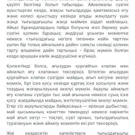
қауіпті белгілер болып табылады. Айналмалы сүзгіні
ауыстырған кезде, жақсы тығыздауды қамтамасыз ету
және келесі ауыстыру кезінде алуды жеңілдету үшін
жаңа тығыздағышты жаңа маймен аздап майлаңыз.
Айқас бұрандалардың пайда болуына жол бермеу үшін
сүзгіні қолмен бұраңыз; өндіруші ұсынған моментке
немесе «тығыздағыш негізге тигеннен кейін төрттен
үштен бір толық айналымға дейін» сияқты сенімді қолмен
тарту өлшеміне дейін тартыңыз - бірақ мүмкін болған
кезде әрқашан көлік өндірушісіне жүгініңіз.
Қолжетімді болса, ағызудан қорғайтын клапан мен
айналып өту клапанын тексеріңіз. Бітелген ағызудан
қорғайтын клапан сүзгіден майдың ағып кетуіне әкелуі
мүмкін, бұл іске қосу кезінде құрғақ іске қосылуға және
тозудың жоғарылауына әкелуі мүмкін. Ақаулы айналып
өту клапаны сүзгіден тыс май ағынына немесе суық іске
қосу жағдайында майдың жетіспеушілігіне әкелуі мүмкін.
Егер сіз ақаулықтарды байқасаңыз — ерекше дыбыстар,
май қысымының кенеттен төмендеуі немесе көрінетін
май ағып кетуі — тоқтап, сүзгі орнын, тығыздағыштың
туралануын және айналу моментін екі рет тексеріңіз.
Жиі кездесетін қателіктерге тығыздағышты