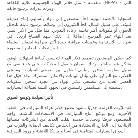
متقدمة - مثل فلاتر الهواء الجسيمية عالية الكفاءة (HEPA) - التي
وفرت قدرات ترشيح فائقة.
استجابةً للأنظمة البيئية، لجأ المصنعون إلى مواد وأساليب إنتاج صديقة
للبيئة. على سبيل المثال، لجأ الكثيرون إلى وسائط ترشيح قابلة للتحلل
الحيوي أو مكونات أكثر قابلية لإعادة التدوير، مما قلل من الأثر البيئي
بعد انتهاء عمر المرشح. إضافةً إلى ذلك، شهد القطاع ازديادًا في
شهادات الاستدامة وعمليات مراقبة جودة أكثر صرامة لضمان استيفاء
المرشحات للمعايير المتطورة.
كما حسّن المصنعون تصميم فلاتر الهواء لتحسين كفاءة استهلاك الوقود
بشكل غير مباشر، وذلك بضمان حصول المحركات على هواء نقي مع
تقليل مقاومة التدفق. وتنامى التعاون بين مصنعي السيارات ومنتجي
الفلاتر، مع التركيز على تبادل البيانات والابتكار المشترك. وقد حوّل هذا
العصر العديد من مصنعي فلاتر الهواء من مجرد منتجين لمكونات
بسيطة إلى مساهمين رئيسيين في الجهود البيئية لصناعة السيارات.
تأثير العولمة وتوسع السوق
لقد غيّرت العولمة جذريًا مشهد تصنيع فلاتر هواء السيارات في العقود
الأخيرة. ومع توسّع إنتاج السيارات في الاقتصادات الناشئة، واجه
المصنّعون فرصًا وتحديات جديدة. نقلت العديد من الشركات منشآتها
الإنتاجية إلى الخارج للاستفادة من انخفاض تكاليف العمالة والقرب من
أسواق السيارات المتنامية في آسيا وأمريكا اللاتينية وأوروبا الشرقية.