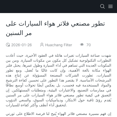
تطور مصنعي فلاتر هواء السيارات على
مر السنين
2026-01-26
Huachang Filter
70
شهدت صناعة السيارات تغيرات هائلة في العقود الأخيرة، حيث أعادت
التطورات التكنولوجية تشكيل كل مكون من مكونات السيارة. ومن بين
المكونات العديدة التي تساهم في أداء السيارة وطول عمرها، يحتل فلتر
الهواء مكانة بالغة الأهمية، وإن كانت غالبًا ما تُغفل. ومع تطور
السيارات، تطورت الشركات المصنعة المسؤولة عن إنتاج هذه
المرشحات الأساسية. لا يقتصر هذا التطور على تحسين كفاءة الترشيح
والمواد المستخدمة فيه فحسب، بل يعكس أيضًا تحولات أوسع نطاقًا
في ممارسات التصنيع، والاعتبارات البيئية، ومتطلبات المستهلكين. إن
التعمق في كيفية تطور مصنعي فلاتر هواء السيارات على مر السنين
يُقدم رؤىً ثاقبة حول الابتكار، وديناميكيات السوق، والسعي الدؤوب
لتحقيق أداء أنظف وأكثر كفاءة للسيارات.
إن فهم مسيرة مصنعي فلاتر الهواء يُتيح لنا فرصة الاطلاع على ثورتي