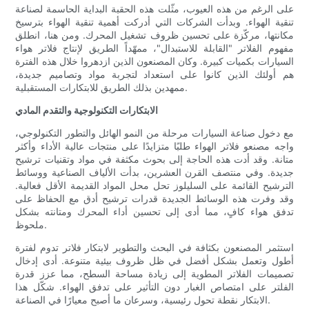
على الرغم من هذه العيوب، مثّلت هذه الحقبة البداية الحاسمة لصناعة
تنقية الهواء. وبدأت الشركات التي أدركت أهمية تنقية الهواء بترسيخ
مكانتها، مركّزة على تحسين ظروف تشغيل المحرك. ومن هنا، انطلق
مفهوم الفلاتر "القابلة للاستبدال"، ممهّداً الطريق لإنتاج فلاتر هواء
السيارات بكميات كبيرة. وكان المصنعون الذين ازدهروا خلال هذه الفترة
هم أولئك الذين كانوا على استعداد لتجربة مواد وتصاميم جديدة،
ممهدين بذلك الطريق للابتكارات المستقبلية.
الابتكارات التكنولوجية والتقدم المادي
مع دخول صناعة السيارات مرحلة من النمو الهائل والتطور التكنولوجي،
واجه مصنعو فلاتر الهواء طلبًا متزايدًا على منتجات عالية الأداء وأكثر
متانة. وقد أدت هذه الحاجة إلى بحوث مكثفة في مواد وتقنيات ترشيح
جديدة. وفي منتصف القرن العشرين، بدأت الألياف الصناعية ووسائط
الترشيح القائمة على السليلوز تحل محل المواد القديمة الأقل فعالية.
وقد وفرت هذه الوسائط الجديدة قدرات ترشيح أدق مع الحفاظ على
تدفق هواء كافٍ، مما أدى إلى تحسين أداء المحرك ومتانته بشكل
ملحوظ.
استثمر المصنعون بكثافة في البحث والتطوير لابتكار فلاتر تدوم لفترة
أطول وتعمل بشكل أفضل في ظل ظروف بيئية متنوعة. أدى إدخال
تصميمات الفلاتر المطوية إلى زيادة مساحة السطح، مما عزز قدرة
الفلتر على امتصاص الغبار دون التأثير على تدفق الهواء. شكّل هذا
الابتكار نقطة تحول رئيسية، وسرعان ما أصبح معيارًا في الصناعة.