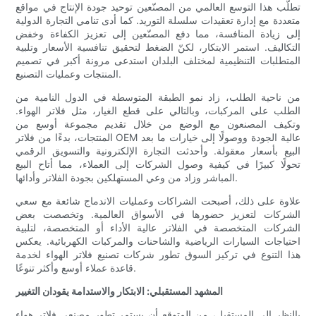
تطلّب هذا التوسع العالمي من المصنّعين توحيد جودة الإنتاج في مواقع
متعددة مع إدارة تعقيدات سلسلة التوريد. كما أدى تنامي التجارة الدولية
إلى زيادة المنافسة، مما دفع المصنّعين إلى تعزيز الكفاءة وخفض
التكاليف. استمر الابتكار، لكنّ الضغط لتحقيق تنافسية الأسعار وتلبية
المتطلبات التنظيمية لمختلف البلدان استدعى مرونة أكبر في تصميم
المنتجات وعمليات التصنيع.
من ناحية الطلب، زاد نمو الطبقة المتوسطة في الدول النامية من
الطلب على المركبات، وبالتالي على قطع الغيار، مثل فلاتر الهواء.
وتكيف المصنعون مع الوضع من خلال تقديم مجموعة أوسع من
المنتجات، بدءًا من فلاتر OEM عالية الجودة ووصولًا إلى خيارات ما بعد
البيع بأسعار معقولة. وأحدثت التجارة الإلكترونية والتسويق الرقمي
تحولًا كبيرًا في كيفية وصول الشركات إلى العملاء، مما أتاح البيع
المباشر وزاد من وعي المستهلكين بجودة الفلاتر وأدائها.
علاوة على ذلك، أصبحت الشراكات وعمليات الاندماج شائعة مع سعي
الشركات لتعزيز حضورها في الأسواق العالمية. وتخصصت بعض
الشركات المتخصصة في الفلاتر عالية الأداء أو المتخصصة، لتلبية
احتياجات السيارات الرياضية والشاحنات والمركبات الكهربائية. يعكس
هذا التنوع في تركيز السوق تطور شركات تصنيع فلاتر الهواء لخدمة
قاعدة عملاء أوسع وأكثر تنوعًا.
المشهد المستقبلي: الابتكار والاستدامة يقودان التغيير
بالنظر إلى المستقبل، من المتوقع أن يستمر تطور مصنعي فلاتر هواء