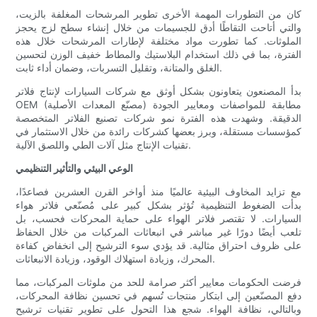
كان من التطورات المهمة الأخرى تطوير المرشحات المغلفة بالزيت،
والتي أتاحت التقاطًا أدق للجسيمات من خلال إنشاء سطح لزج يحجز
الملوثات. كما تطورت مواد مختلفة لإطارات المرشحات خلال هذه
الفترة، بما في ذلك استخدام البلاستيك والمطاط خفيف الوزن لتحسين
الغلق والمتانة، وتقليل التسربات، وضمان أداء ثابت.
بدأ المصنعون يتعاونون بشكل أوثق مع شركات السيارات لإنتاج فلاتر
OEM (مصنّع المعدات الأصلية) مطابقة للمواصفات ومعايير الجودة
الدقيقة. وشهدت هذه الفترة نمو شركات تصنيع الفلاتر المتخصصة
كمؤسسات مستقلة، وبرز بعضها كشركات رائدة من خلال الاستثمار في
تقنيات الإنتاج مثل آلات الطي واللصق الآلية.
الوعي البيئي والتأثير التنظيمي
مع تزايد المخاوف البيئية عالميًا منذ أواخر القرن العشرين فصاعدًا،
بدأت الضغوط التنظيمية تُؤثر بشكل كبير على مُصنّعي فلاتر هواء
السيارات. لا تقتصر فلاتر الهواء على حماية المحركات فحسب، بل
تلعب أيضًا دورًا غير مباشر في انبعاثات المركبات من خلال الحفاظ
على ظروف احتراق مثالية. قد يؤدي سوء الترشيح إلى انخفاض كفاءة
المحرك، وزيادة استهلاك الوقود، وزيادة الانبعاثات.
فرضت الحكومات معايير أكثر صرامة للحد من ملوثات المركبات، مما
دفع المصنّعين إلى ابتكار منتجات تُسهم في تحسين نظافة المحركات،
وبالتالي، نظافة الهواء. شجع هذا التحول على تطوير تقنيات ترشيح