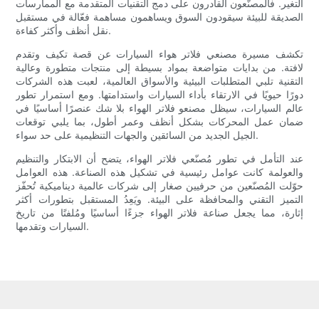
التغير. فالمصنّعون القادرون على دمج التقنيات المتقدمة مع الممارسات
الصديقة للبيئة سيقودون السوق ويساهمون مساهمة فعّالة في مستقبل
نقل أنظف وأكثر كفاءة.
تكشف مسيرة مصنعي فلاتر هواء السيارات عن قصة تكيف وتقدم
لافتة. من بدايات متواضعة بمواد بسيطة إلى منتجات متطورة وعالية
التقنية تلبي المتطلبات البيئية والأسواق العالمية، لعبت هذه الشركات
دورًا حيويًا في الارتقاء بأداء السيارات واستدامتها. ومع استمرار تطور
عالم السيارات، سيظل مصنعو فلاتر الهواء بلا شك عنصرًا أساسيًا في
ضمان عمل المحركات بشكل أنظف وعمر أطول، بما يلبي توقعات
الجيل الجديد من السائقين والجهات التنظيمية على حد سواء.
عند التأمل في تطور مُصنّعي فلاتر الهواء، يتضح أن الابتكار والتنظيم
والعولمة كانت عوامل رئيسية في تشكيل هذه الصناعة. هذه العوامل
حوّلت المُصنّعين من حرفيين صغار إلى شركات عالمية ديناميكية تُحفّز
التميز التقني والمحافظة على البيئة. ويَعِدُ المستقبل بتطورات أكثر
إثارة، مما يجعل صناعة فلاتر الهواء جزءًا أساسيًا ومُلفتًا من تاريخ
السيارات وتقدمها.