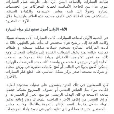
صناعة السيارات والصناعة اللتين أثّرتا على طريقة عمل السيارات
اليوم. بدءًا من الحاجة الأساسية لحماية المحركات من الجسيمات
الضارة، وصولًا إلى تلبية معايير الاستدامة والكفاءة الحديثة،
ستستكشف هذه المقالة كيف تكيف مصنعو هذه الفلاتر وازدهروا خلال
الأوقات المتغيرة.
الأيام الأولى: أصول تصنيع فلتر هواء السيارة
في الحقبة الأولى لصناعة السيارات، كانت السيارات آلات بسيطة نسبيًا،
وكانت الحاجة إلى ترشيح هواء متخصص قد بدأت للتو بالظهور. غالبًا ما
كانت المركبات المبكرة تستخدم شبكات سلكية بسيطة أو طبقات
قماشية بدائية لمنع دخول الشوائب الكبيرة إلى مكونات المحرك. ومع
ذلك، مع تطور تكنولوجيا الاحتراق وزيادة دقة المحركات، أصبحت
الحاجة إلى ترشيح هواء متخصص واضحة. كانت هذه المرشحات الهوائية
المبكرة تُصنع يدويًا في الغالب أو تُنتج بكميات صغيرة في ورش محلية
أو شركات مصنعة أصغر تركز بشكل أساسي على قطع غيار السيارات
الأخرى.
كان المصنعون في تلك الفترة يعتمدون على تقنيات محدودة للغاية؛
فكانت مواد مثل الشاش القطني أو الصوف، الممزوج بشبكة خشنة،
شائعة الاستخدام. كان الهدف الرئيسي هو منع الغبار أو الحشرات أو
أوراق الشجر من إتلاف الأجزاء الداخلية للمحرك دون إعاقة تدفق
الهواء بشكل مفرط. اتسم الإنتاج بالتجربة والخطأ، وكانت معايير
المصنعين متباينة، مما أدى إلى تفاوت كبير في جودة وأداء المرشحات.