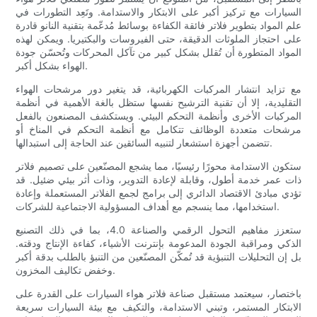
السيارات مع تركيز أكبر على الابتكار والاستدامة. وتَعِد التطورات في
علم المواد بتطوير فلاتر فائقة الكفاءة بوسائط مُدعّمة بتقنية النانو قادرة
على احتجاز الملوثات الدقيقة، حتى الفيروسات والبكتيريا. ويمكن لهذه
المواد المتطورة أن تُقلل بشكل كبير من تآكل المحركات وتُحسّن جودة
الهواء بشكل أكبر.
مع تزايد انتشار المركبات الكهربائية، قد يتغير دور مرشحات الهواء
التقليدية، إلا أن تقنية الترشيح نفسها ستظل بالغة الأهمية في أنظمة
المركبات الأخرى وأنظمة التحكم البيئي. ويستكشف المصنعون بالفعل
مرشحات متعددة الوظائف تتكامل مع أنظمة التحكم في المناخ أو
تتضمن أجهزة استشعار لتنبيه السائقين عند الحاجة إلى استبدالها.
ستكون الاستدامة محورًا رئيسيًا، مما يشجع المصنّعين على تصميم فلاتر
ذات عمر خدمة أطول، وقابلة لإعادة التدوير، وذات أثر بيئي ضئيل. قد
تؤدي مبادئ الاقتصاد الدائري إلى برامج لجمع الفلاتر المستعملة وإعادة
استخدامها، مما ينسجم مع أهداف المسؤولية الاجتماعية للشركات.
ستعزز مفاهيم التحول الرقمي والصناعة 4.0، بما في ذلك التصنيع
الذكي ومراقبة الجودة المدعومة بإنترنت الأشياء، كفاءة الإنتاج ودقته.
بل إن التحليلات التنبؤية قد تُمكّن المصنّعين من التنبؤ بالطلب بدقة أكبر
وخفض تكاليف المخزون.
باختصار، سيعتمد مستقبل صناعة فلاتر هواء السيارات على القدرة على
الابتكار المستمر، وتبني الاستدامة، والتكيف مع بيئة السيارات سريعة